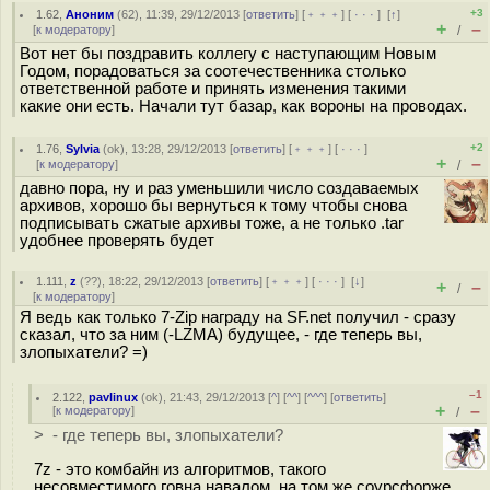
+3
1.62
,
Аноним
(
62
), 11:39, 29/12/2013 [
ответить
] [
﹢﹢﹢
] [
· · ·
]
[
↑
]
+
–
[
к модератору
]
/
Вот нет бы поздравить коллегу с наступающим Новым
Годом, порадоваться за соотечественника столько
ответственной работе и принять изменения такими
какие они есть. Начали тут базар, как вороны на проводах.
+2
1.76
,
Sylvia
(
ok
), 13:28, 29/12/2013 [
ответить
] [
﹢﹢﹢
] [
· · ·
]
+
–
[
к модератору
]
/
давно пора, ну и раз уменьшили число создаваемых
архивов, хорошо бы вернуться к тому чтобы снова
подписывать сжатые архивы тоже, а не только .tar
удобнее проверять будет
1.111
,
z
(
??
), 18:22, 29/12/2013 [
ответить
] [
﹢﹢﹢
] [
· · ·
]
[
↓
]
+
–
/
[
к модератору
]
Я ведь как только 7-Zip награду на SF.net получил - сразу
сказал, что за ним (-LZMA) будущее, - где теперь вы,
злопыхатели? =)
–1
2.122
,
pavlinux
(
ok
), 21:43, 29/12/2013 [
^
] [
^^
] [
^^^
] [
ответить
]
+
–
[
к модератору
]
/
> - где теперь вы, злопыхатели?
7z - это комбайн из алгоритмов, такого
несовместимого говна навалом, на том же соурсфорже.