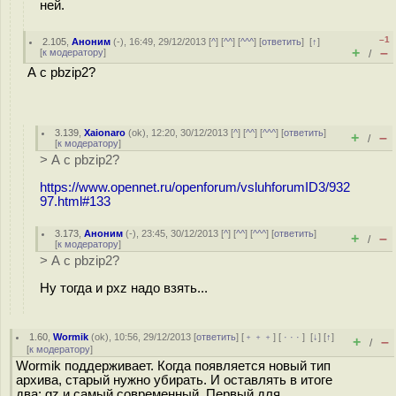
ней.
–1
2.105
,
Аноним
(
-
), 16:49, 29/12/2013 [
^
] [
^^
] [
^^^
] [
ответить
]
[
↑
]
+
–
[
к модератору
]
/
А с pbzip2?
3.139
,
Xaionaro
(
ok
), 12:20, 30/12/2013 [
^
] [
^^
] [
^^^
] [
ответить
]
+
–
/
[
к модератору
]
> А с pbzip2?
https://www.opennet.ru/openforum/vsluhforumID3/932
97.html#133
3.173
,
Аноним
(
-
), 23:45, 30/12/2013 [
^
] [
^^
] [
^^^
] [
ответить
]
+
–
/
[
к модератору
]
> А с pbzip2?
Ну тогда и pxz надо взять...
1.60
,
Wormik
(
ok
), 10:56, 29/12/2013 [
ответить
] [
﹢﹢﹢
] [
· · ·
]
[
↓
] [
↑
]
+
–
/
[
к модератору
]
Wormik поддерживает. Когда появляется новый тип
архива, старый нужно убирать. И оставлять в итоге
два: gz и самый современный. Первый для