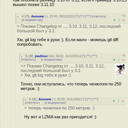
вышел позже 3.11.10
+1
4.176
,
Аноним
(
-
), 23:49, 30/12/2013 [
^
] [
^^
] [
^^^
] [
ответить
]
+
–
[
к модератору
]
/
> Покажи Changelog от ..., 3.10, 3.11, 3.12, последний
большой был у 3.1.
Хм, git log тебе в руки :). Если мало - можешь git diff
попробовать.
–1
5.180
,
pavlinux
(
ok
), 04:01, 31/12/2013 [
^
] [
^^
] [
^^^
]
+
–
[
ответить
]
[
к модератору
]
/
>> Покажи Changelog от ..., 3.10, 3.11, 3.12,
последний большой был у 3.1.
> Хм, git log тебе в руки :).
Точно, они испугались, что теперь ченжлоги по 250
метров. :)
6.182
,
Аноним
(
-
), 05:58, 31/12/2013 [
^
] [
^^
] [
^^^
]
+
–
/
[
ответить
]
[
к модератору
]
> теперь ченжлоги по 250 метров. :)
Ну вот и LZMA как раз пригодится! :)