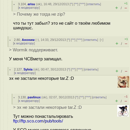
+1
3.104
,
arisu
(
ok
), 16:48, 29/12/2013 [
^
] [
^^
] [
^^^
] [
ответить
]
+
–
[
к модератору
]
/
> Почему же тогда не zip?
что ты тут забыл? это не сайт о твоём любимом
шиндошс.
+1
2.80
,
Аноним
(
-
), 14:33, 29/12/2013 [
^
] [
^^
] [
^^^
] [
ответить
]
[
↑
]
+
–
[
к модератору
]
/
> Wormik поддерживает.
У меня ЧСВметр запищал.
2.127
,
Sylvia
(
ok
), 00:47, 30/12/2013 [
^
] [
^^
] [
^^^
] [
ответить
]
+
–
/
[
к модератору
]
эх не застали некоторые tar.Z :D
–1
3.130
,
pavlinux
(
ok
), 02:07, 30/12/2013 [
^
] [
^^
] [
^^^
] [
ответить
]
+
–
[
к модератору
]
/
> эх не застали некоторые tar.Z :D
Тут можно понастальгировать
ftp://ftp.sco.com/pub/tools/
У SCO много чего compress сплющено.