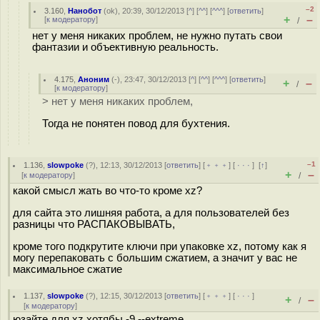
–2
3.160
,
Нанобот
(
ok
), 20:39, 30/12/2013 [
^
] [
^^
] [
^^^
] [
ответить
]
+
–
[
к модератору
]
/
нет у меня никаких проблем, не нужно путать свои
фантазии и объективную реальность.
4.175
,
Аноним
(
-
), 23:47, 30/12/2013 [
^
] [
^^
] [
^^^
] [
ответить
]
+
–
/
[
к модератору
]
> нет у меня никаких проблем,
Тогда не понятен повод для бухтения.
–1
1.136
,
slowpoke
(
?
), 12:13, 30/12/2013 [
ответить
] [
﹢﹢﹢
] [
· · ·
]
[
↑
]
+
–
[
к модератору
]
/
какой смысл жать во что-то кроме xz?
для сайта это лишняя работа, а для пользователей без
разницы что РАСПАКОВЫВАТЬ,
кроме того подкрутите ключи при упаковке xz, потому как я
могу перепаковать с большим сжатием, а значит у вас не
максимальное сжатие
1.137
,
slowpoke
(
?
), 12:15, 30/12/2013 [
ответить
] [
﹢﹢﹢
] [
· · ·
]
+
–
/
[
к модератору
]
юзайте для xz хотябы -9 --extreme