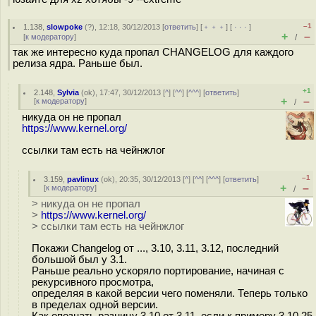
–1
1.138
,
slowpoke
(
?
), 12:18, 30/12/2013 [
ответить
] [
﹢﹢﹢
] [
· · ·
]
+
–
[
к модератору
]
/
так же интересно куда пропал CHANGELOG для каждого
релиза ядра. Раньше был.
+1
2.148
,
Sylvia
(
ok
), 17:47, 30/12/2013 [
^
] [
^^
] [
^^^
] [
ответить
]
+
–
[
к модератору
]
/
никуда он не пропал
https://www.kernel.org/
ссылки там есть на чейнжлог
–1
3.159
,
pavlinux
(
ok
), 20:35, 30/12/2013 [
^
] [
^^
] [
^^^
] [
ответить
]
+
–
[
к модератору
]
/
> никуда он не пропал
>
https://www.kernel.org/
> ссылки там есть на чейнжлог
Покажи Changelog от ..., 3.10, 3.11, 3.12, последний
большой был у 3.1.
Раньше реально ускоряло портирование, начиная с
рекурсивного просмотра,
определяя в какой версии чего поменяли. Теперь только
в пределах одной версии.
Как опознать разницу 3.10 от 3.11, если к примеру 3.10.25