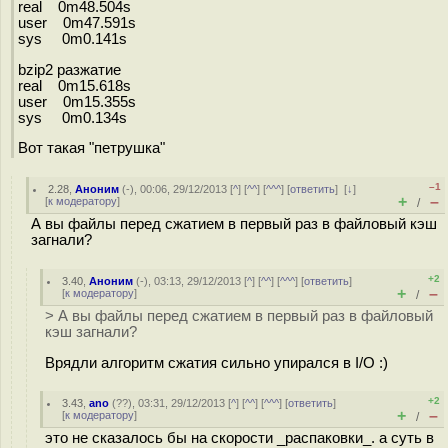
real 0m48.504s
user 0m47.591s
sys 0m0.141s
bzip2 разжатие
real 0m15.618s
user 0m15.355s
sys 0m0.134s
Вот такая "петрушка"
–1
2.28
,
Аноним
(
-
), 00:06, 29/12/2013 [
^
] [
^^
] [
^^^
] [
ответить
]
[
↓
]
+
–
[
к модератору
]
/
А вы файлы перед сжатием в первый раз в файловый кэш
загнали?
+2
3.40
,
Аноним
(
-
), 03:13, 29/12/2013 [
^
] [
^^
] [
^^^
] [
ответить
]
+
–
[
к модератору
]
/
> А вы файлы перед сжатием в первый раз в файловый
кэш загнали?
Врядли алгоритм сжатия сильно упирался в I/O :)
+2
3.43
,
ano
(
??
), 03:31, 29/12/2013 [
^
] [
^^
] [
^^^
] [
ответить
]
+
–
[
к модератору
]
/
это не сказалось бы на скорости _распаковки_. а суть в