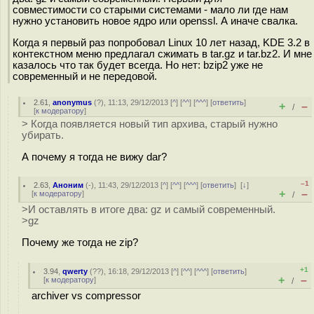
совместимости со старыми системами - мало ли где нам
нужно установить новое ядро или openssl. А иначе свалка.
Когда я первый раз попробовал Linux 10 лет назад, KDE 3.2 в
контекстном меню предлагал сжимать в tar.gz и tar.bz2. И мне
казалось что так будет всегда. Но нет: bzip2 уже не
современный и не передовой.
2.61
,
anonymus
(
?
), 11:13, 29/12/2013 [
^
] [
^^
] [
^^^
] [
ответить
]
+
–
/
[
к модератору
]
> Когда появляется новый тип архива, старый нужно
убирать.
А почему я тогда не вижу dar?
–1
2.63
,
Аноним
(
-
), 11:43, 29/12/2013 [
^
] [
^^
] [
^^^
] [
ответить
]
[
↓
]
+
–
[
к модератору
]
/
>И оставлять в итоге два: gz и самый современный.
>gz
Почему же тогда не zip?
+1
3.94
,
qwerty
(
??
), 16:18, 29/12/2013 [
^
] [
^^
] [
^^^
] [
ответить
]
+
–
[
к модератору
]
/
archiver vs compressor