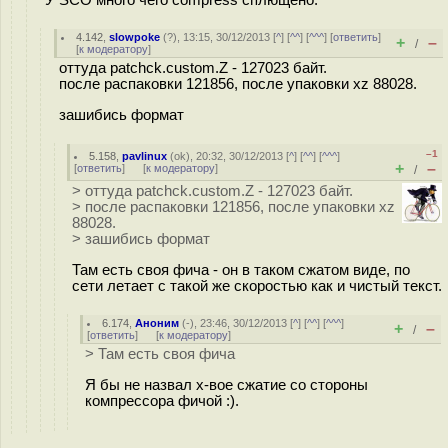
4.142
,
slowpoke
(
?
), 13:15, 30/12/2013 [
^
] [
^^
] [
^^^
] [
ответить
]
+
–
/
[
к модератору
]
оттуда patchck.custom.Z - 127023 байт.
после распаковки 121856, после упаковки xz 88028.
зашибись формат
–1
5.158
,
pavlinux
(
ok
), 20:32, 30/12/2013 [
^
] [
^^
] [
^^^
]
+
–
[
ответить
]
[
к модератору
]
/
> оттуда patchck.custom.Z - 127023 байт.
> после распаковки 121856, после упаковки xz
88028.
> зашибись формат
Там есть своя фича - он в таком сжатом виде, по
сети летает с такой же скоростью как и чистый текст.
6.174
,
Аноним
(
-
), 23:46, 30/12/2013 [
^
] [
^^
] [
^^^
]
+
–
/
[
ответить
]
[
к модератору
]
> Там есть своя фича
Я бы не назвал х-вое сжатие со стороны
компрессора фичой :).