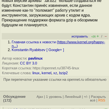
новых версий архивы ".tar.bz2" больше создаваться не
будут. Константин принёс извинения, если данное
изменение как-то "поломает" работу утилит и
инструментов, загружающих архив с кодом ядра.
Прекращение поддержки формата gzip в обозримом
будущем не планируется.
+
–
исправить
/
+26
Главная ссылка к новости (
https://www.kernel.org/happy-
n...
)
Konstantin Ryabitsev [ Google+ ]
Автор новости:
pavlinux
Лицензия:
CC BY 3.0
Короткая ссылка: https://opennet.ru/38745-linux
Ключевые слова:
linux
,
kernel
,
xz
,
bzip2
При перепечатке указание ссылки на opennet.ru обязательно
Обсуждение
Ajax
|
1 уровень
|
Линейный
|
+/-
|
Раскрыть
(172)
всё
|
RSS