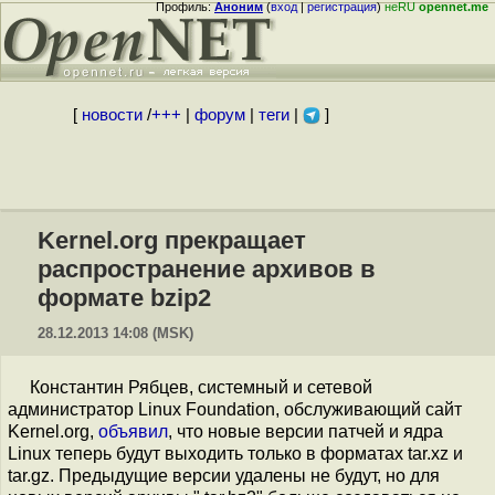
Профиль:
Аноним
(
вход
|
регистрация
)
неRU
opennet.me
[
новости
/
+++
|
форум
|
теги
|
]
Kernel.org прекращает
распространение архивов в
формате bzip2
28.12.2013 14:08 (MSK)
Константин Рябцев, системный и сетевой
администратор Linux Foundation, обслуживающий сайт
Kernel.org,
объявил
, что новые версии патчей и ядра
Linux теперь будут выходить только в форматах tar.xz и
tar.gz. Предыдущие версии удалены не будут, но для