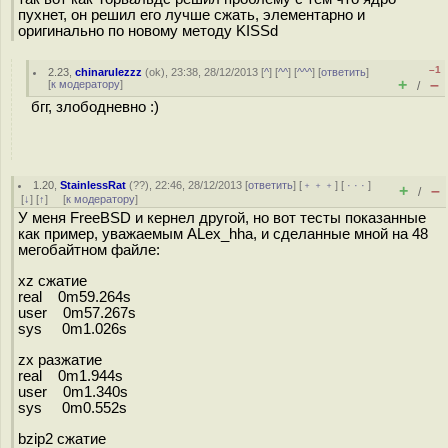
пухнет, он решил его лучше сжать, элементарно и
оригинально по новому методу KISSd
–1
2.23
,
chinarulezzz
(
ok
), 23:38, 28/12/2013 [
^
] [
^^
] [
^^^
] [
ответить
]
+
–
[
к модератору
]
/
бгг, злободневно :)
1.20
,
StainlessRat
(
??
), 22:46, 28/12/2013 [
ответить
] [
﹢﹢﹢
] [
· · ·
]
+
–
/
[
↓
] [
↑
] [
к модератору
]
У меня FreeBSD и кернел другой, но вот тесты показанные
как пример, уважаемым ALex_hha, и сделанные мной на 48
мегобайтном файле:
xz сжатие
real 0m59.264s
user 0m57.267s
sys 0m1.026s
zx разжатие
real 0m1.944s
user 0m1.340s
sys 0m0.552s
bzip2 сжатие