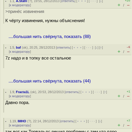
+20
1.1
,
A.Stahl
(
?
), 19:55, 28/12/2013 [
ответить
] [
﹢﹢﹢
] [
· · ·
]
[
↓
]
+
–
[
к модератору
]
/
>принёс извинения
К чёрту извинения, нужны объяснения!
....большая нить свёрнута, показать (88)
–6
1.5
,
baf
(
ok
), 20:25, 28/12/2013 [
ответить
] [
﹢﹢﹢
] [
· · ·
]
[
↓
] [
↑
]
+
–
[
к модератору
]
/
7z надо и в топку все остальное
....большая нить свёрнута, показать (44)
+1
1.9
,
Fracta1L
(
ok
), 20:53, 28/12/2013 [
ответить
] [
﹢﹢﹢
] [
· · ·
]
[
↑
]
+
–
[
к модератору
]
/
Давно пора.
+7
1.19
,
IMHO
(
?
), 22:14, 28/12/2013 [
ответить
] [
﹢﹢﹢
] [
· · ·
]
[
↓
]
+
–
[
к модератору
]
/
так вот как Торвальдс решил проблему с тем что ядро