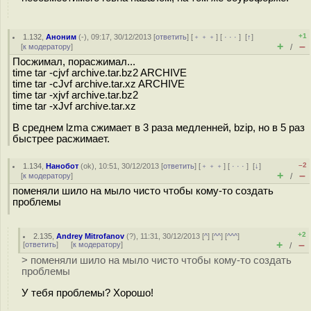
+1
1.132
,
Аноним
(
-
), 09:17, 30/12/2013 [
ответить
] [
﹢﹢﹢
] [
· · ·
]
[
↑
]
+
–
[
к модератору
]
/
Посжимал, порасжимал...
time tar -cjvf archive.tar.bz2 ARCHIVE
time tar -cJvf archive.tar.xz ARCHIVE
time tar -xjvf archive.tar.bz2
time tar -xJvf archive.tar.xz
В среднем lzma сжимает в 3 раза медленней, bzip, но в 5 раз
быстрее расжимает.
–2
1.134
,
Нанобот
(
ok
), 10:51, 30/12/2013 [
ответить
] [
﹢﹢﹢
] [
· · ·
]
[
↓
]
+
–
[
к модератору
]
/
поменяли шило на мыло чисто чтобы кому-то создать
проблемы
+2
2.135
,
Andrey Mitrofanov
(
?
), 11:31, 30/12/2013 [
^
] [
^^
] [
^^^
]
+
–
[
ответить
]
[
к модератору
]
/
> поменяли шило на мыло чисто чтобы кому-то создать
проблемы
У тебя проблемы? Хорошо!