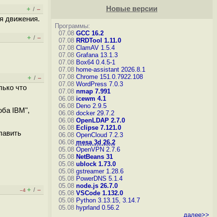
Новые версии
+
–
/
я движения.
Программы:
07.08
GCC 16.2
+
–
/
07.08
RRDTool 1.11.0
07.08
ClamAV 1.5.4
07.08
Grafana 13.1.3
07.08
Box64 0.4.5-1
07.08
home-assistant 2026.8.1
07.08
Chrome 151.0.7922.108
+
–
/
07.08
WordPress 7.0.3
лько что
07.08
nmap 7.991
06.08
icewm 4.1
06.08
Deno 2.9.5
оба IBM",
06.08
docker 29.7.2
06.08
OpenLDAP 2.7.0
06.08
Eclipse 7.121.0
лавить
06.08
OpenCloud 7.2.3
06.08
mesa 3d 26.2
05.08
OpenVPN 2.7.6
05.08
NetBeans 31
05.08
ublock 1.73.0
05.08
gstreamer 1.28.6
05.08
PowerDNS 5.1.4
05.08
node.js 26.7.0
+
–
/
–4
05.08
VSCode 1.132.0
05.08
Python 3.13.15, 3.14.7
05.08
hyprland 0.56.2
далее>>