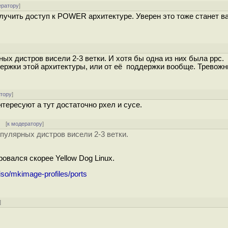
ератору
]
лучить доступ к POWER архитектуре. Уверен это тоже станет 
ых дистров висели 2-3 ветки. И хотя бы одна из них была ppc.
ержки этой архитектуры, или от её поддержки вообще. Тревожн
атору
]
нтересуют а тут достаточно рхел и сусе.
[
к модератору
]
опулярных дистров висели 2-3 ветки.
овался скорее Yellow Dog Linux.
/iso/mkimage-profiles/ports
]