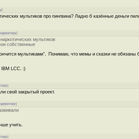
у
]
тических мультиков про пингвина? Ладно б казённые деньги пили
модератору
]
 наркотических мультиков
свои собственные
закончится мультиками". Понимаю, что мемы и сказки не обязаны 
IBM LCC. :)
атору
]
али свой закрытый проект.
одератору
]
развивали
чше учить.
атору
]