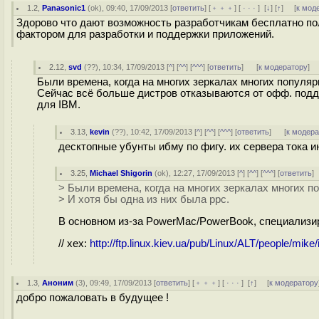
1.2
,
Panasonic1
(
ok
), 09:40, 17/09/2013 [
ответить
] [
﹢﹢﹢
] [
· · ·
]
[
↓
] [
↑
] [
к мод
Здорово что дают возможность разработчикам бесплатно по
фактором для разработки и поддержки приложений.
2.12
,
svd
(
??
), 10:34, 17/09/2013 [
^
] [
^^
] [
^^^
] [
ответить
]
[
к модератору
]
Были времена, когда на многих зеркалах многих популярн
Сейчас всё больше дистров отказываются от офф. подд
для IBM.
3.13
,
kevin
(
??
), 10:42, 17/09/2013 [
^
] [
^^
] [
^^^
] [
ответить
]
[
к модер
десктопные убунты ибму по фигу. их сервера тока и
3.25
,
Michael Shigorin
(
ok
), 12:27, 17/09/2013 [
^
] [
^^
] [
^^^
] [
ответить
]
> Были времена, когда на многих зеркалах многих п
> И хотя бы одна из них была ppc.
В основном из-за PowerMac/PowerBook, специализир
// хех:
http://ftp.linux.kiev.ua/pub/Linux/ALT/people/mike
1.3
,
Аноним
(
3
), 09:49, 17/09/2013 [
ответить
] [
﹢﹢﹢
] [
· · ·
]
[
↑
] [
к модератору
добро пожаловать в будущее !