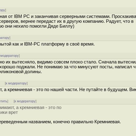
ору
]
иная от IBM PC и заканчивая серверными системами. Проскакив
ерверов, вернее передаст их в другую компанию. Радует, что в
аю они нехило помогли Дяде Биллу)
ратору
]
ытой как и IBM-PC платформу в своё время.
 модератору
]
но их вытесняло, видимо совсем плохо стало. Сначала вытесни
 хорошо поджали. Не понимаю за что минусуют посты, написал 
силиконовой долины.
]
[
к модератору
]
, а кремниевая - это по нашей части. Не путайте в будущем. Ви
етить
]
[
к модератору
]
имают, а кремниевая - это по
ики врет
переведенным названием, конечно правильно Кремниевая.