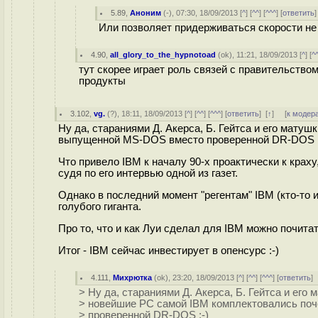
5.89
,
Аноним
(
-
), 07:30, 18/09/2013 [
^
] [
^^
] [
^^^
] [
ответить
Или позволяет придерживаться скорости не
4.90
,
all_glory_to_the_hypnotoad
(
ok
), 11:21, 18/09/2013 [
^
] [
^
тут скорее играет роль связей с правительством
продукты
3.102
,
vg.
(
?
), 18:11, 18/09/2013 [
^
] [
^^
] [
^^^
] [
ответить
]
[
↑
] [
к модер
Ну да, стараниями Д. Акерса, Б. Гейтса и его мату
выпущенной MS-DOS вместо проверенной DR-DOS ;
Что привело IBM к началу 90-х проактически к краху,
судя по его интервью одной из газет.
Однако в последний момент "регентам" IBM (кто-то 
голубого гиганта.
Про то, что и как Луи сделал для IBM можно почитать
Итог - IBM сейчас инвестирует в опенсурс :-)
4.111
,
Михрютка
(
ok
), 23:20, 18/09/2013 [
^
] [
^^
] [
^^^
] [
ответить
]
> Ну да, стараниями Д. Акерса, Б. Гейтса и его 
> новейшие PC самой IBM комплектовались по
> проверенной DR-DOS ;-)