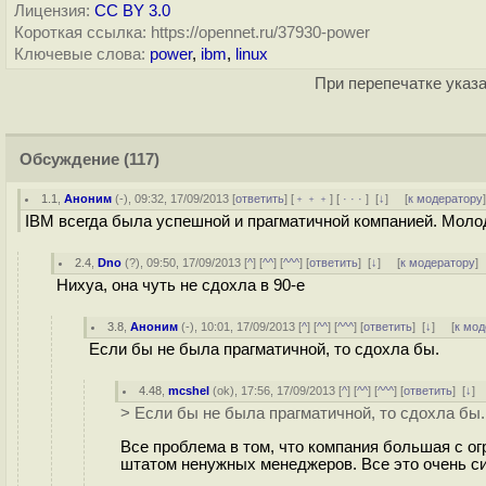
Лицензия:
CC BY 3.0
Короткая ссылка: https://opennet.ru/37930-power
Ключевые слова:
power
,
ibm
,
linux
При перепечатке указа
Обсуждение
(117)
1.1
,
Аноним
(
-
), 09:32, 17/09/2013 [
ответить
] [
﹢﹢﹢
] [
· · ·
]
[
↓
] [
к модератору
IBM всегда была успешной и прагматичной компанией. Молод
2.4
,
Dno
(
?
), 09:50, 17/09/2013 [
^
] [
^^
] [
^^^
] [
ответить
]
[
↓
] [
к модератору
]
Нихуа, она чуть не сдохла в 90-е
3.8
,
Аноним
(
-
), 10:01, 17/09/2013 [
^
] [
^^
] [
^^^
] [
ответить
]
[
↓
] [
к мод
Если бы не была прагматичной, то сдохла бы.
4.48
,
mcshel
(
ok
), 17:56, 17/09/2013 [
^
] [
^^
] [
^^^
] [
ответить
]
[
↓
]
> Если бы не была прагматичной, то сдохла бы.
Все проблема в том, что компания большая с о
штатом ненужных менеджеров. Все это очень си