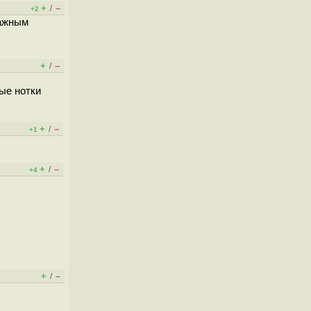
+
–
/
+2
важным
+
–
/
ые нотки
+
–
/
+1
+
–
/
+4
+
–
/