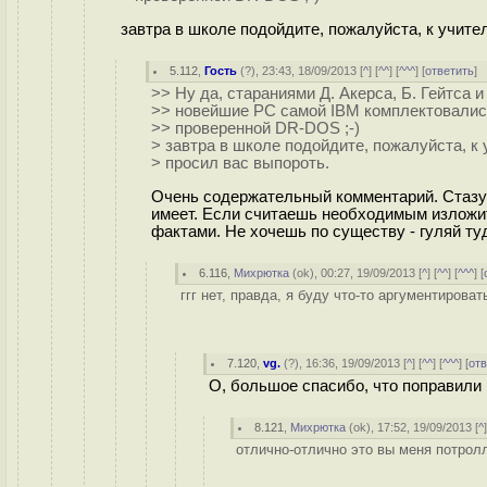
завтра в школе подойдите, пожалуйста, к учите
5.112
,
Гость
(
?
), 23:43, 18/09/2013 [
^
] [
^^
] [
^^^
] [
ответить
]
>> Ну да, стараниями Д. Акерса, Б. Гейтса и
>> новейшие PC самой IBM комплектовалис
>> проверенной DR-DOS ;-)
> завтра в школе подойдите, пожалуйста, к 
> просил вас выпороть.
Очень содержательный комментарий. Стазу 
имеет. Если считаешь необходимым изложит
фактами. Не хочешь по существу - гуляй туд
6.116
,
Михрютка
(
ok
), 00:27, 19/09/2013 [
^
] [
^^
] [
^^^
] [
ггг нет, правда, я буду что-то аргументирова
7.120
,
vg.
(
?
), 16:36, 19/09/2013 [
^
] [
^^
] [
^^^
] [
от
О, большое спасибо, что поправили 
8.121
,
Михрютка
(
ok
), 17:52, 19/09/2013 [
^
отлично-отлично это вы меня потролл