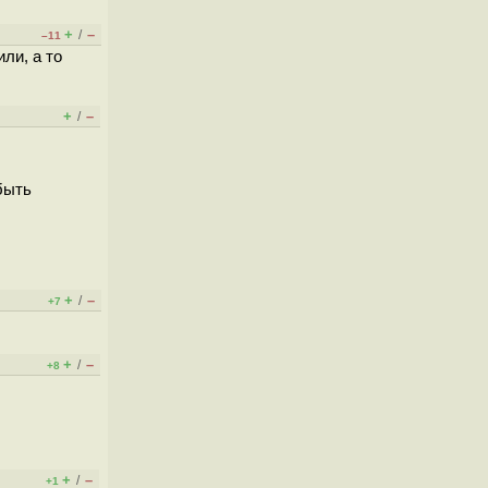
+
–
/
–11
ли, а то
+
–
/
быть
+
–
/
+7
+
–
/
+8
+
–
/
+1