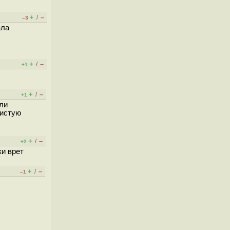
+
–
/
–3
ала
+
–
/
+1
+
–
/
+1
ли
чистую
+
–
/
+2
ки врет
+
–
/
–1