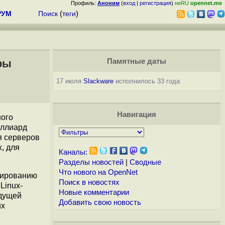
Профиль:
Аноним
(
вход
|
регистрация
)
неRU
opennet.me
РУМ
Поиск
(
теги
)
ры
Памятные даты
17 июля
Slackware
исполнилось 33 года
Навигация
ного
иллиард
я серверов
, для
Каналы:
Разделы новостей
|
Сводные
Что нового на OpenNet
тированию
Поиск в новостях
Linux-
Новые комментарии
едущей
Добавить свою новость
ux