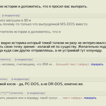
лю истории и доложитесь, что я просил вас выпороть.
[
к модератору
]
 его матушки в 80-е
ь почему-то только что выпущенной MS-DOS вместо
учителю истории и доложитесь, что я
видно историка который темой толком ни разу не интересовался
ь свою точку зрения - излагай её по существу. Желательно по
а куда сам других отправляешь, а не устраивай тут клоунаду.
ответить
]
[
к модератору
]
ть человеку, считающему, что IBM ко...
большой текст свёрнут,
показать
ветить
]
[
к модератору
]
мой косяк - да, PC-DOS, а не DR-DOS, конечно же.
] [
^^
] [
^^^
] [
ответить
]
[
к модератору
]
ить решили или и вправду такой тунгус ...
текст свёрнут,
показать