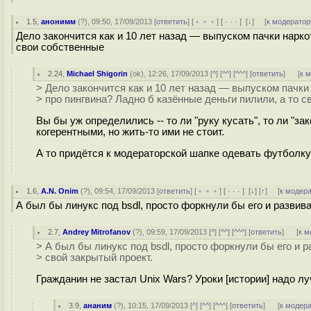
1.5
,
анонимм
(
?
), 09:50, 17/09/2013 [
ответить
] [
﹢﹢﹢
] [
· · ·
]
[
↓
] [
к модератор
Дело закончится как и 10 лет назад — выпуском пачки нарко
свои собственные
2.24
,
Michael Shigorin
(
ok
), 12:26, 17/09/2013 [
^
] [
^^
] [
^^^
] [
ответить
]
[
к 
> Дело закончится как и 10 лет назад — выпуском пачки
> про пингвина? Ладно б казённые деньги пилили, а то 
Вы бы уж определились -- то ли "руку кусать", то ли "
когерентными, но жить-то ими не стоит.
А то придётся к модераторской шапке одевать футболку 
1.6
,
A.N. Onim
(
?
), 09:54, 17/09/2013 [
ответить
] [
﹢﹢﹢
] [
· · ·
]
[
↓
] [
↑
] [
к модер
А был бы линукс под bsdl, просто форкнули бы его и развив
2.7
,
Andrey Mitrofanov
(
?
), 09:59, 17/09/2013 [
^
] [
^^
] [
^^^
] [
ответить
]
[
к м
> А был бы линукс под bsdl, просто форкнули бы его и 
> свой закрытый проект.
Гражданин не застал Unix Wars? Уроки [истории] надо лу
3.9
,
ананим
(
?
), 10:15, 17/09/2013 [
^
] [
^^
] [
^^^
] [
ответить
]
[
к модер