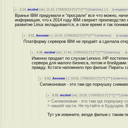
2.14
,
mcshel
(
ok
), 11:10, 17/09/2013 [
^
] [
^^
] [
^^^
] [
ответить
]
[
↑
] [
к модерат
Вранье IBM придумали и "просрали" все что можно, нач
информация, что к 2014 году IBM свернет производство с
развитие Linux вкладываются, в свое время я так поним
3.41
,
Аноним
(
-
), 15:42, 17/09/2013 [
^
] [
^^
] [
^^^
] [
ответить
]
[
к моде
Платформу серверов IBM не продаёт а сделала откр
4.46
,
mcshel
(
ok
), 17:44, 17/09/2013 [
^
] [
^^
] [
^^^
] [
ответить
]
[
к
Именно продает по слухам Lenovo. HP постепен
сервера для малого бизнеса, потом и блейдами
правду. Кстати напомнило про фильм: Пираты 
5.52
,
Аноним
(
-
), 19:02, 17/09/2013 [
^
] [
^^
] [
^^^
] [
ответить
Силиконовая - это там где порнушку снимают
6.55
,
mcshel
(
ok
), 19:20, 17/09/2013 [
^
] [
^^
] [
^^^
] [
отв
> Силиконовая - это там где порнушку сн
> нашей части. Не путайте в будущем. В
Тут уж извините, везде фильм с таким 