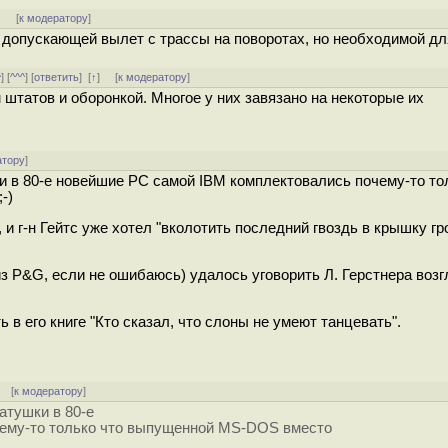
]
[
к модератору
]
 допускающей вылет с трассы на поворотах, но необходимой дл
^
] [
^^^
] [
ответить
]
[
↑
] [
к модератору
]
 штатов и оборонкой. Многое у них завязано на некоторые их
атору
]
шки в 80-е новейшие PC самой IBM комплектовались почему-то то
-)
 и г-н Гейтс уже хотел "вколотить последний гвоздь в крышку гр
из P&G, если не ошибаюсь) удалось уговорить Л. Герстнера возг
 в его книге "Кто сказал, что слоны не умеют танцевать".
[
к модератору
]
матушки в 80-е
чему-то только что выпущенной MS-DOS вместо