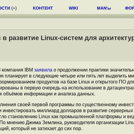
ОСТИ
(
+
)
КОНТЕНТ
WIKI
MAN'ы
ФО
 в развитие Linux-систем для архитекту
3 компания IBM
заявила
о продолжении практики значитель
ия планирует в следующие четыре или пять лет выделить м
формированием продуктов на базе Linux и открытого ПО дл
тированы в первую очередь на использование в датацентрах
их объёмов информации и анализа данных.
полнения своей первой программы по существенному инвес
ии инвестировать миллиард долларов в развитие серверных 
могло становлению Linux как промышленной платформы и в
По мнению Джима Землина, руководителя организации Lin
ий, который не затихает до сих пор.