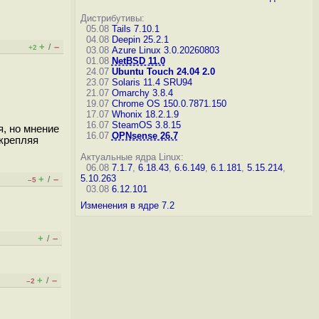
Дистрибутивы:
05.08
Tails 7.10.1
04.08
Deepin 25.2.1
+
–
/
+2
03.08
Azure Linux 3.0.20260803
01.08
NetBSD 11.0
24.07
Ubuntu Touch 24.04 2.0
23.07
Solaris 11.4 SRU94
21.07
Omarchy 3.8.4
19.07
Chrome OS 150.0.7871.150
17.07
Whonix 18.2.1.9
16.07
SteamOS 3.8.15
, но мнение
16.07
OPNsense 26.7
дкрепляя
Актуальные ядра Linux:
06.08
7.1.7
,
6.18.43
,
6.6.149
,
6.1.181
,
5.15.214
,
5.10.263
+
–
/
–5
03.08
6.12.101
Изменения в ядре 7.2
+
–
/
+
–
/
–2