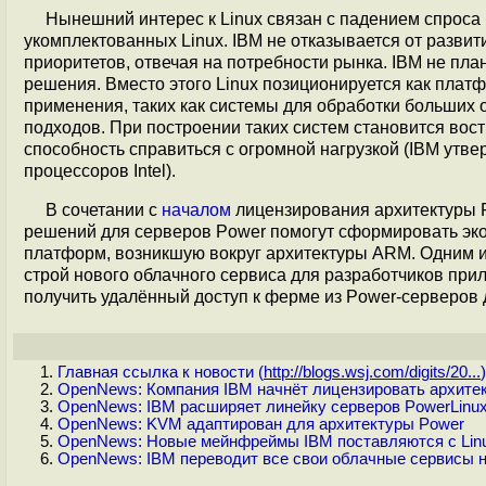
Нынешний интерес к Linux связан с падением спроса 
укомплектованных Linux. IBM не отказывается от развити
приоритетов, отвечая на потребности рынка. IBM не пла
решения. Вместо этого Linux позиционируется как плат
применения, таких как системы для обработки больших
подходов. При построении таких систем становится вос
способность справиться с огромной нагрузкой (IBM утве
процессоров Intel).
В сочетании с
началом
лицензирования архитектуры P
решений для серверов Power помогут сформировать эко
платформ, возникшую вокруг архитектуры ARM. Одним и
строй нового облачного сервиса для разработчиков при
получить удалённый доступ к ферме из Power-серверов 
Главная ссылка к новости (
http://blogs.wsj.com/digits/20...
)
OpenNews: Компания IBM начнёт лицензировать архит
OpenNews: IBM расширяет линейку серверов PowerLinux
OpenNews: KVM адаптирован для архитектуры Power
OpenNews: Новые мейнфреймы IBM поставляются с Lin
OpenNews: IBM переводит все свои облачные сервисы 