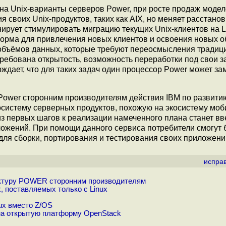
на Unix-варианты серверов Power, при росте продаж модел
я своих Unix-продуктов, таких как AIX, но меняет расстанов
нирует стимулировать миграцию текущих Unix-клиентов на L
форма для привлечения новых клиентов и освоения новых о
 объёмов данных, которые требуют переосмысления тради
требована открытость, возможность переработки под свои з
рждает, что для таких задач один процессор Power может за
ower сторонним производителям действия IBM по развитию
систему серверных продуктов, похожую на экосистему мо
з первых шагов к реализации намеченного плана станет вв
ложений. При помощи данного сервиса потребители смогут 
для сборки, портирования и тестирования своих приложени
испра
ектуру POWER сторонним производителям
, поставляемых только с Linux
ux вместо Z/OS
на открытую платформу OpenStack