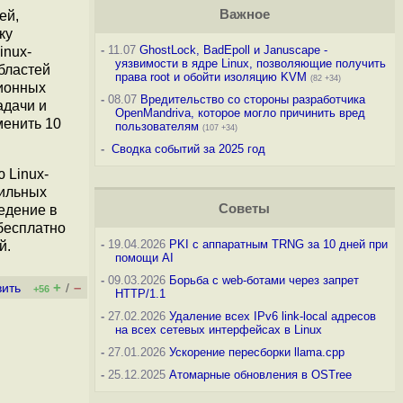
Важное
ей,
ку
-
11.07
GhostLock, BadEpoll и Januscape -
inux-
уязвимости в ядре Linux, позволяющие получить
бластей
права root и обойти изоляцию KVM
(82 +34)
ционных
-
08.07
Вредительство со стороны разработчика
адачи и
OpenMandriva, которое могло причинить вред
менить 10
пользователям
(107 +34)
-
Сводка событий за 2025 год
 Linux-
бильных
Советы
едение в
бесплатно
-
19.04.2026
PKI с аппаратным TRNG за 10 дней при
й.
помощи AI
-
09.03.2026
Борьба с web-ботами через запрет
+
–
вить
/
+56
HTTP/1.1
-
27.02.2026
Удаление всех IPv6 link-local адресов
на всех сетевых интерфейсах в Linux
-
27.01.2026
Ускорение пересборки llama.cpp
-
25.12.2025
Атомарные обновления в OSTree