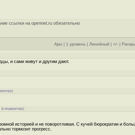
ние ссылки на opennet.ru обязательно
Ajax
|
1 уровень
|
Линейный
|
+/-
|
Раскры
]
цы, и сами живут и другим дают.
ератору
]
 [
к модератору
]
громной историей и не поворотливая. С кучей бюрократии и бол
льно тормозит прогресс.