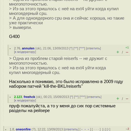
многопоточностью.
> Из-за этого пришлось с неё на ext4 уйти когда купил
многоядерный cpu.
> А для одноядерного cpu она и сейчас хороша, но такие
уже практически
> вымерли.
G400
+1
2.76
,
annulen
(
ok
), 21:06, 13/09/2013 [
^
] [
^^
] [
^^^
] [
ответить
]
+
–
[
к модератору
]
/
> Одна из проблем старой reiserfs -- не дружит с
многопоточностью.
> Из-за этого пришлось с неё на ext4 уйти когда
купил многоядерный cpu.
Насколько я понимаю, это было исправлено в 2009 году
набором патчей "kill-the-BKL/reiserfs"
2.123
,
freehck
(
ok
), 00:23, 15/09/2013 [
^
] [
^^
] [
^^^
] [
ответить
]
+
–
/
[
к модератору
]
пруф пожалуйста, а то у меня до сих пор системные
разделы на рейзере
–2
1.8
,
oneonfire
(
?
), 12:22, 13/09/2013 [
ответить
] [
﹢﹢﹢
] [
· · ·
]
[
↓
] [
↑
]