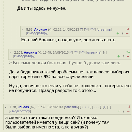
Да и ты здесь не нужен.
–2
5.88
,
Аноним
(
-
), 02:28, 14/09/2013 [
^
] [
^^
] [
^^^
] [
ответить
]
+
–
[
к модератору
]
/
Евгений Воганыч, поздно уже, ложитесь спать.
+1
2.103
,
Аноним
(
-
), 13:49, 14/09/2013 [
^
] [
^^
] [
^^^
] [
ответить
]
[
↑
]
+
–
[
к модератору
]
/
> Бессмысленная болтовня. Лучше б делом занялись.
Да, у бсдшников такой проблемы нет как класса: выбор из
пары тормозных ФС на все случаи жизни.
Ну да, логично что если у тебя нет кошелька - потерять его
не получится. Правда радости то с этого...
–1
1.78
,
ua9oas
(
ok
), 21:32, 13/09/2013 [
ответить
] [
﹢﹢﹢
] [
· · ·
]
[
↓
] [
↑
]
+
–
[
к модератору
]
/
а сколько стоит такая поддержка? И сколько
пользователей имеется у вещи сей? (и почему там
была выбрана именно эта, а не другая?)