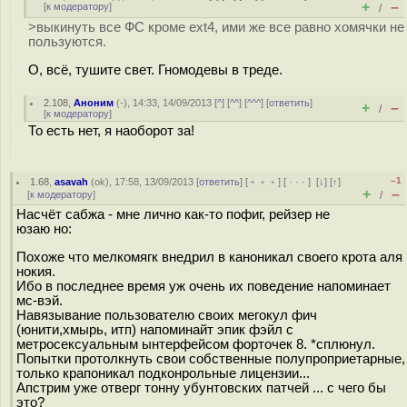
+
–
[
к модератору
]
/
>выкинуть все ФС кроме ext4, ими же все равно хомячки не
пользуются.
О, всё, тушите свет. Гномодевы в треде.
2.108
,
Аноним
(
-
), 14:33, 14/09/2013 [
^
] [
^^
] [
^^^
] [
ответить
]
+
–
/
[
к модератору
]
То есть нет, я наоборот за!
–1
1.68
,
asavah
(
ok
), 17:58, 13/09/2013 [
ответить
] [
﹢﹢﹢
] [
· · ·
]
[
↓
] [
↑
]
+
–
[
к модератору
]
/
Насчёт сабжа - мне лично как-то пофиг, рейзер не
юзаю но:
Похоже что мелкомягк внедрил в каноникал своего крота аля
нокия.
Ибо в последнее время уж очень их поведение напоминает
мс-вэй.
Навязывание пользователю своих мегокул фич
(юнити,хмырь, итп) напоминайт эпик фэйл с
метросексуальным ынтерфейсом форточек 8. *сплюнул.
Попытки протолкнуть свои собственные полупроприетарные,
только крапоникал подконрольные лицензии...
Апстрим уже отверг тонну убунтовских патчей ... с чего бы
это?