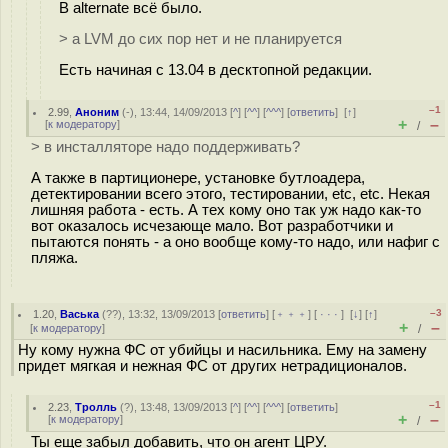
В alternate всё было.
> а LVM до сих пор нет и не планируется
Есть начиная с 13.04 в десктопной редакции.
–1
2.99
,
Аноним
(
-
), 13:44, 14/09/2013 [
^
] [
^^
] [
^^^
] [
ответить
]
[
↑
]
+
–
[
к модератору
]
/
> в инсталляторе надо поддерживать?
А также в партиционере, установке бутлоадера,
детектировании всего этого, тестировании, etc, etc. Некая
лишняя работа - есть. А тех кому оно так уж надо как-то
вот оказалось исчезающе мало. Вот разработчики и
пытаются понять - а оно вообще кому-то надо, или нафиг с
пляжа.
–3
1.20
,
Васька
(
??
), 13:32, 13/09/2013 [
ответить
] [
﹢﹢﹢
] [
· · ·
]
[
↓
] [
↑
]
+
–
[
к модератору
]
/
Ну кому нужна ФС от убийцы и насильника. Ему на замену
придет мягкая и нежная ФС от других нетрадиционалов.
–1
2.23
,
Тролль
(
?
), 13:48, 13/09/2013 [
^
] [
^^
] [
^^^
] [
ответить
]
+
–
[
к модератору
]
/
Ты еще забыл добавить, что он агент ЦРУ.