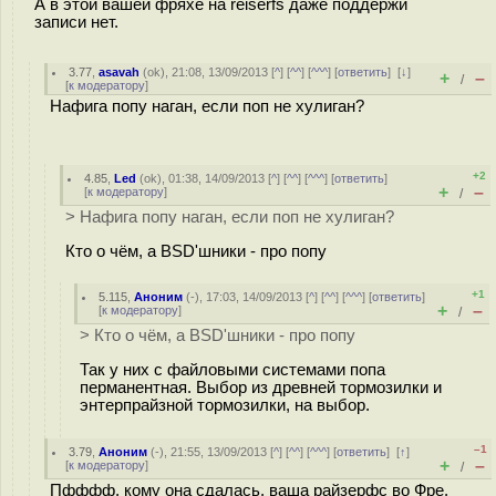
А в этой вашей фряхе на reiserfs даже поддержи
записи нет.
3.77
,
asavah
(
ok
), 21:08, 13/09/2013 [
^
] [
^^
] [
^^^
] [
ответить
]
[
↓
]
+
–
/
[
к модератору
]
Нафига попу наган, если поп не хулиган?
+2
4.85
,
Led
(
ok
), 01:38, 14/09/2013 [
^
] [
^^
] [
^^^
] [
ответить
]
+
–
[
к модератору
]
/
> Нафига попу наган, если поп не хулиган?
Кто о чём, а BSD'шники - про попу
+1
5.115
,
Аноним
(
-
), 17:03, 14/09/2013 [
^
] [
^^
] [
^^^
] [
ответить
]
+
–
[
к модератору
]
/
> Кто о чём, а BSD'шники - про попу
Так у них с файловыми системами попа
перманентная. Выбор из древней тормозилки и
энтерпрайзной тормозилки, на выбор.
–1
3.79
,
Аноним
(
-
), 21:55, 13/09/2013 [
^
] [
^^
] [
^^^
] [
ответить
]
[
↑
]
+
–
[
к модератору
]
/
Пфффф, кому она сдалась, ваша райзерфс во Фре,