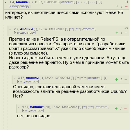
–3
1.4
,
Аноним
(
-
), 11:57, 13/09/2013 [
ответить
] [
﹢﹢﹢
] [
· · ·
]
[
↓
]
+
–
[
к модератору
]
/
интересно, вышеотписавшиеся сами используют ReiserFS
или нет?
+9
2.7
,
Аноним
(
-
), 12:14, 13/09/2013 [
^
] [
^^
] [
^^^
] [
ответить
]
+
–
[
к модератору
]
/
Претензии не к ReiserFS, а к отвратительной по
содержанию новости. Она просто ни о чем, "разработчики
ubuntu рассматривают Х" уже стало своеобразным клише
(в плохом смысле).
Новости должны быть о чем-то уже сделанном. А тут еще
даже решение не принято. Ну о чем в принципе может быть
разговор?
3.17
,
Аноним
(
-
), 13:20, 13/09/2013 [
^
] [
^^
] [
^^^
] [
ответить
]
[
↓
]
+
–
/
[
к модератору
]
Очевидно, составитель данной заметки имеет
возможность влиять на решение разработчиков Ubuntu?
Нет?
4.44
,
Нанобот
(
ok
), 16:02, 13/09/2013 [
^
] [
^^
] [
^^^
] [
ответить
]
+
–
/
[
к модератору
]
нет, не очевидно