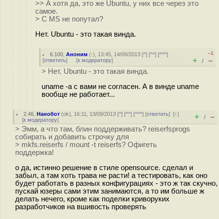
>> А хотя да, это же Ubuntu, у них все через это
самое.
> С MS не попутал?
Нет. Ubuntu - это такая винда.
–1
6.100
,
Аноним
(
-
), 13:45, 14/09/2013 [
^
] [
^^
] [
^^^
]
+
–
[
ответить
]
[
к модератору
]
/
> Нет. Ubuntu - это такая винда.
uname -a с вами не согласен. А в винде uname
вообще не работает...
2.46
,
Нанобот
(
ok
), 16:11, 13/09/2013 [
^
] [
^^
] [
^^^
] [
ответить
]
[
↑
]
+
–
/
[
к модератору
]
> Эмм, а что там, блин поддерживать? reiserfsprogs
собирать и добавить строчку для
> mkfs.reiserfs / mount -t reiserfs? Офигеть
поддержка!
о да, истинно решение в стиле opensource. сделал и
забыл, а там хоть трава не расти! а тестировать, как оно
будет работать в разных конфигурациях - это ж так скучно,
пускай юзеры сами этим занимаются, а то им больше ж
делать нечего, кроме как поделки криворуких
разработчиков на вшивость проверять