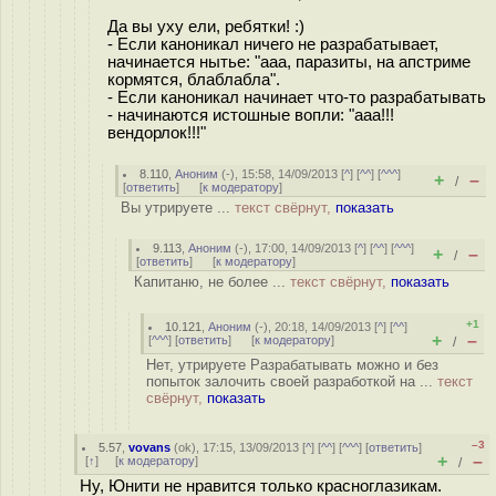
Да вы уху ели, ребятки! :)
- Если каноникал ничего не разрабатывает,
начинается нытье: "ааа, паразиты, на апстриме
кормятся, блаблабла".
- Если каноникал начинает что-то разрабатывать
- начинаются истошные вопли: "ааа!!!
вендорлок!!!"
8.110
,
Аноним
(
-
), 15:58, 14/09/2013 [
^
] [
^^
] [
^^^
]
+
–
/
[
ответить
]
[
к модератору
]
Вы утрируете ...
текст свёрнут,
показать
9.113
,
Аноним
(
-
), 17:00, 14/09/2013 [
^
] [
^^
] [
^^^
]
+
–
/
[
ответить
]
[
к модератору
]
Капитаню, не более ...
текст свёрнут,
показать
+1
10.121
,
Аноним
(
-
), 20:18, 14/09/2013 [
^
] [
^^
]
+
–
[
^^^
] [
ответить
]
[
к модератору
]
/
Нет, утрируете Разрабатывать можно и без
попыток залочить своей разработкой на ...
текст
свёрнут,
показать
–3
5.57
,
vovans
(
ok
), 17:15, 13/09/2013 [
^
] [
^^
] [
^^^
] [
ответить
]
+
–
[
↑
] [
к модератору
]
/
Ну, Юнити не нравится только красноглазикам.