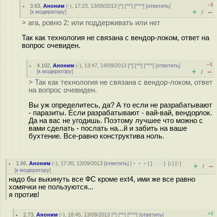
–3
3.63
,
Аноним
(
-
), 17:23, 13/09/2013 [
^
] [
^^
] [
^^^
] [
ответить
]
+
–
[
к модератору
]
/
> ага, ровно 2: или поддерживать или нет
Так как технология не связана с вендор-локом, ответ на
вопрос очевиден.
–1
4.102
,
Аноним
(
-
), 13:47, 14/09/2013 [
^
] [
^^
] [
^^^
] [
ответить
]
+
–
[
к модератору
]
/
> Так как технология не связана с вендор-локом, ответ
на вопрос очевиден.
Вы уж определитесь, да? А то если не разрабатывают
- паразиты. Если разрабатывают - вай-вай, вендорлок.
Да на вас не угодишь. Поэтому лучшее что можно с
вами сделать - послать на...й и забить на ваше
бухтение. Все-равно конструктива ноль.
1.66
,
Аноним
(
-
), 17:30, 13/09/2013 [
ответить
] [
﹢﹢﹢
] [
· · ·
]
[
↓
] [
↑
]
+
–
/
[
к модератору
]
надо бы выкинуть все ФС кроме ext4, ими же все равно
хомячки не пользуются...
я против!
+2
2.73
,
Аноним
(
-
), 18:45, 13/09/2013 [
^
] [
^^
] [
^^^
] [
ответить
]