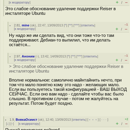
+
–
[
к модератору
]
/
Это слабое обоснование удаление поддержки Reiser в
инсталяторе Ubuntu
–1
2.81
,
mine
(
ok
), 22:47, 13/09/2013 [
^
] [
^^
] [
^^^
] [
ответить
]
+
–
[
к модератору
]
/
Ну надо же им сделать вид, что они тоже что-то там
поддерживают. Дебиан-то выпилил, что им делать
остаётся...
–1
2.97
,
Аноним
(
-
), 13:42, 14/09/2013 [
^
] [
^^
] [
^^^
] [
ответить
]
+
–
[
к модератору
]
/
> Это слабое обоснование удаление поддержки Reiser в
инсталяторе Ubuntu
Вполне нормальное: самолично майнтайнить нечто, при
том что мало понятно кому это надо - желающих мало.
Если вы пользуетесь такой конфигурацией - ВАШ ВЫХОД
СЕЙЧАС. Если оно вам надо - сделайте чтобы вас было
слышно. В противном случае - потом не жалуйтесь на
результат. Потом будет поздно.
+2
1.9
,
ВовкаОсиист
(
ok
), 12:40, 13/09/2013 [
ответить
] [
﹢﹢﹢
] [
· · ·
]
+
–
[
↓
] [
↑
] [
к модератору
]
/