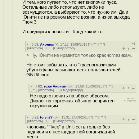
И тем, кого пугает то, что нет кнопочки пуск.
Остальные либо используют, либо не
возмущаются, а выбирают то, что нужно им. Да и
Юнити не на ровном месте возник, а из-за выхода
Гном 3.
И придирки к новости - бред какой-то.
+3
6.59
,
Аноним
(
-
), 17:17, 13/09/2013 [
^
] [
^^
] [
^^^
]
+
–
[
ответить
]
[
↓
] [
к модератору
]
/
> Ну, Юнити не нравится только краснoглазикам.
Не стоит забывать, что "краснoглазиками"
убунтофаны называют всех пользователей
GNU/Linux.
7.82
,
тоже Аноним
(
ok
), 23:59, 13/09/2013 [
^
] [
^^
]
+
–
/
[
^^^
] [
ответить
]
[
к модератору
]
Не надо отвечать на вброс вбросом.
Диалог на корточках обычно неприятен
окружающим.
6.91
,
torvn77
(
ok
), 13:31, 14/09/2013 [
^
] [
^^
] [
^^^
]
+
–
/
[
ответить
]
[
↑
] [
к модератору
]
кнопочка "Пуск" в Uniti есть,только без
надписи и с нестандартной организацией
меню