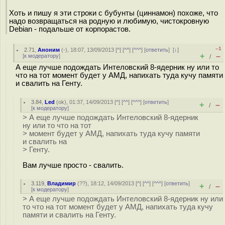
Хоть и пишу я эти строки с бубунты (циннамон) похоже, что
надо возвращаться на родную и любимую, чистокровную
Debian - подальше от корпорастов.
–1
2.71
,
Аноним
(
-
), 18:07, 13/09/2013 [
^
] [
^^
] [
^^^
] [
ответить
]
[
↓
]
+
–
[
к модератору
]
/
А еще лучше подождать Интеловский 8-ядерник ну или то
что на тот момент будет у АМД, напихать туда кучу памяти
и свалить на Генту.
3.84
,
Led
(
ok
), 01:37, 14/09/2013 [
^
] [
^^
] [
^^^
] [
ответить
]
+
–
/
[
к модератору
]
> А еще лучше подождать Интеловский 8-ядерник
ну или то что на тот
> момент будет у АМД, напихать туда кучу памяти
и свалить на
> Генту.
Вам лучше просто - свалить.
3.119
,
Владимир
(
??
), 18:12, 14/09/2013 [
^
] [
^^
] [
^^^
] [
ответить
]
+
–
/
[
к модератору
]
> А еще лучше подождать Интеловский 8-ядерник ну или
то что на тот момент будет у АМД, напихать туда кучу
памяти и свалить на Генту.