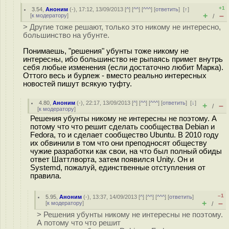
+1
3.54
,
Аноним
(
-
), 17:12, 13/09/2013 [
^
] [
^^
] [
^^^
] [
ответить
]
[
↑
]
+
–
[
к модератору
]
/
> Другие тоже решают, только это никому не интересно,
большинство на убунте.
Понимаешь, "решения" убунты тоже никому не
интересны, ибо большинство не рыпаясь примет внутрь
себя любые изменения (если достаточно любит Марка).
Оттого весь и бурлеж - вместо реально интересных
новостей пишут всякую туфту.
4.80
,
Аноним
(
-
), 22:17, 13/09/2013 [
^
] [
^^
] [
^^^
] [
ответить
]
[
↓
]
+
–
/
[
к модератору
]
Решения убунты никому не интересны не поэтому. А
потому что что решит сделать сообщества Debian и
Fedora, то и сделает сообщество Ubuntu. В 2010 году
их обвинили в том что они преподносят обществу
чужие разработки как свои, на что был полный обиды
ответ Шаттлворта, затем появился Unity. Он и
Systemd, пожалуй, единственные отступления от
правила.
–1
5.95
,
Аноним
(
-
), 13:37, 14/09/2013 [
^
] [
^^
] [
^^^
] [
ответить
]
+
–
[
к модератору
]
/
> Решения убунты никому не интересны не поэтому.
А потому что что решит