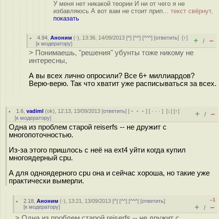
У меня нет никакой теории И ни от чего я не
избавляюсь А вот вам не стоит прип...
текст свёрнут,
показать
4.94
,
Аноним
(
-
), 13:36, 14/09/2013 [
^
] [
^^
] [
^^^
] [
ответить
]
[
↑
]
+
–
/
[
к модератору
]
> Понимаешь, "решения" убунты тоже никому не
интересны,
А вы всех лично опросили? Все 6+ миллиардов?
Верю-верю. Так что хватит уже расписываться за всех.
1.6
,
vadiml
(
ok
), 12:13, 13/09/2013 [
ответить
] [
﹢﹢﹢
] [
· · ·
]
[
↓
] [
↑
]
+
–
/
[
к модератору
]
Одна из проблем старой reiserfs -- не дружит с
многопоточностью.
Из-за этого пришлось с неё на ext4 уйти когда купил
многоядерный cpu.
А для одноядерного cpu она и сейчас хороша, но такие уже
практически вымерли.
–1
2.18
,
Аноним
(
-
), 13:21, 13/09/2013 [
^
] [
^^
] [
^^^
] [
ответить
]
+
–
[
к модератору
]
/
> Одна из проблем старой reiserfs -- не дружит с