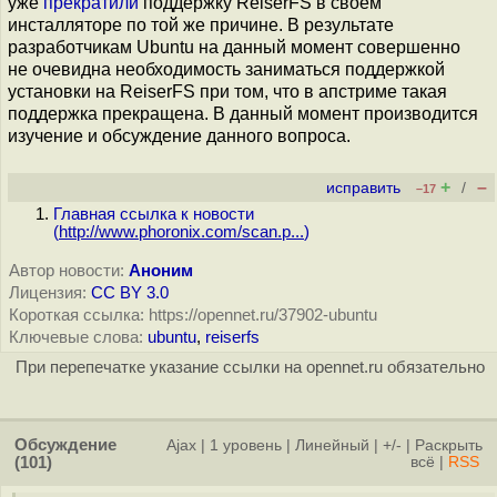
уже
прекратили
поддержку ReiserFS в своем
инсталляторе по той же причине. В результате
разработчикам Ubuntu на данный момент совершенно
не очевидна необходимость заниматься поддержкой
установки на ReiserFS при том, что в апстриме такая
поддержка прекращена. В данный момент производится
изучение и обсуждение данного вопроса.
+
–
исправить
/
–17
Главная ссылка к новости
(
http://www.phoronix.com/scan.p...
)
Автор новости:
Аноним
Лицензия:
CC BY 3.0
Короткая ссылка: https://opennet.ru/37902-ubuntu
Ключевые слова:
ubuntu
,
reiserfs
При перепечатке указание ссылки на opennet.ru обязательно
Обсуждение
Ajax
|
1 уровень
|
Линейный
|
+/-
|
Раскрыть
(101)
всё
|
RSS