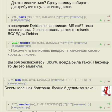
Да что мелочиться? Сразу самому собирать
дистрибутив с нуля из исходников.
–1
2.90
,
nailts
(
ok
), 13:12, 14/09/2013 [
^
] [
^^
] [
^^^
] [
ответить
]
[
↑
]
+
–
[
к модератору
]
/
а поведение Debian не напоминает M$-вэй? текст
новости читал? ubuntu отказывается от reiserfs
ВСЛЕД за Debian
2.127
,
freehck
(
ok
), 00:55, 15/09/2013 [
^
] [
^^
] [
^^^
] [
ответить
]
+
–
/
[
к модератору
]
> Похоже что мелкомягк внедрил в каноникал своего
крота аля нокия.
Вы зря беспокоитесь. Ubuntu всегда была такой. Наконец-
то Вы это заметили.
1.74
,
iZEN
(
ok
), 19:41, 13/09/2013 [
ответить
] [
﹢﹢﹢
] [
· · ·
]
[
↓
] [
↑
]
+
–
/
[
к модератору
]
Бессмысленная болтовня. Лучше б делом занялись.
+1
2.75
,
annulen
(
ok
), 21:02, 13/09/2013 [
^
] [
^^
] [
^^^
] [
ответить
]
[
↓
]
+
–
[
к модератору
]
/