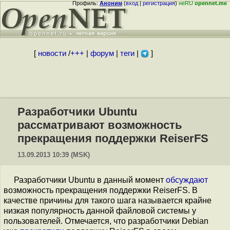
Профиль:
Аноним
(
вход
|
регистрация
)
неRU
opennet.me
[
новости
/
+++
|
форум
|
теги
|
]
Разработчики Ubuntu
рассматривают возможность
прекращения поддержки ReiserFS
13.09.2013 10:39 (MSK)
Разработчики Ubuntu в данный момент
обсуждают
возможность прекращения поддержки ReiserFS. В
качестве причины для такого шага называется крайне
низкая популярность данной файловой системы у
пользователей. Отмечается, что разработчики Debian