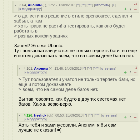
–2
3.64
,
Аноним
(
-
), 17:25, 13/09/2013 [
^
] [
^^
] [
^^^
] [
ответить
]
[
↓
]
+
–
[
к модератору
]
/
> о да, истинно решение в стиле opensource. сделал и
забыл, а там
> хоть трава не расти! а тестировать, как оно будет
работать в
> разных конфигурациях
Зачем? Это же Ubuntu.
Тут пользователи учатся не только терпеть баги, но еще
и потом доказывать всем, что на самом деле багов нет.
–1
4.101
,
Аноним
(
-
), 13:46, 14/09/2013 [
^
] [
^^
] [
^^^
] [
ответить
]
+
–
[
к модератору
]
/
> Тут пользователи учатся не только терпеть баги, но
еще и потом доказывать
> всем, что на самом деле багов нет.
Вы так говорите, как будто в других системах нет
багов. Ха-ха, верю-верю.
4.126
,
freehck
(
ok
), 00:53, 15/09/2013 [
^
] [
^^
] [
^^^
] [
ответить
]
+
–
/
[
к модератору
]
Хоть тебя и заминусовали, Аноним, я бы сам
лучше не сказал! =)