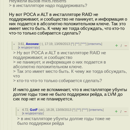
Неужели вызов mkfs.reiserfs
> в инсталляторе надо поддерживать?
Ну вот РОСА и ALT в инсталляторе RAID не
поддерживают, и сообщество не паникует, и информация о
них подается в абсолютно положительном ключе. Так это
имеет место быть. К чему же тогда обсуждать, что кто-то
что-то только собирается сделать?
3.61
,
Аноним
(
-
), 17:19, 13/09/2013 [
^
] [
^^
] [
^^^
] [
ответить
]
+
–
/
[
к модератору
]
> Ну вот РОСА и ALT в инсталляторе RAID не
поддерживают, и сообщество
> не паникует, и информация о них подается в
абсолютно положительном ключе.
> Так это имеет место быть. К чему же тогда обсуждать,
что
> кто-то что-то только собирается сделать?
И никто даже не вспоминает, что в инсталляторе убунты
долгие годы тоже не было поддержки рейда, а LVM до
сих пор нет и не планируется.
4.72
,
GotF
(
ok
), 18:28, 13/09/2013 [
^
] [
^^
] [
^^^
] [
ответить
]
+
–
/
[
к модератору
]
> в инсталляторе убунты долгие годы тоже не
было поддержки рейда