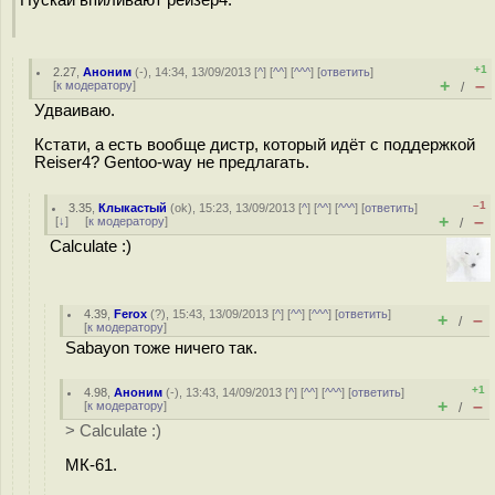
Пускай впиливают рейзер4.
+1
2.27
,
Аноним
(
-
), 14:34, 13/09/2013 [
^
] [
^^
] [
^^^
] [
ответить
]
+
–
[
к модератору
]
/
Удваиваю.
Кстати, а есть вообще дистр, который идёт с поддержкой
Reiser4? Gentoo-way не предлагать.
–1
3.35
,
Клыкастый
(
ok
), 15:23, 13/09/2013 [
^
] [
^^
] [
^^^
] [
ответить
]
+
–
[
↓
] [
к модератору
]
/
Calculate :)
4.39
,
Ferox
(
?
), 15:43, 13/09/2013 [
^
] [
^^
] [
^^^
] [
ответить
]
+
–
/
[
к модератору
]
Sabayon тоже ничего так.
+1
4.98
,
Аноним
(
-
), 13:43, 14/09/2013 [
^
] [
^^
] [
^^^
] [
ответить
]
+
–
[
к модератору
]
/
> Calculate :)
МК-61.