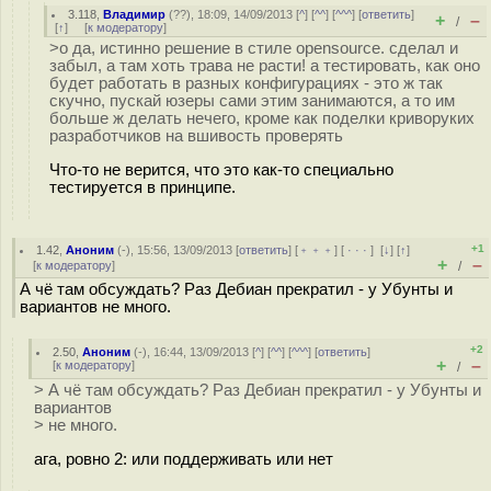
3.118
,
Владимир
(
??
), 18:09, 14/09/2013 [
^
] [
^^
] [
^^^
] [
ответить
]
+
–
/
[
↑
] [
к модератору
]
>о да, истинно решение в стиле opensource. сделал и
забыл, а там хоть трава не расти! а тестировать, как оно
будет работать в разных конфигурациях - это ж так
скучно, пускай юзеры сами этим занимаются, а то им
больше ж делать нечего, кроме как поделки криворуких
разработчиков на вшивость проверять
Что-то не верится, что это как-то специально
тестируется в принципе.
+1
1.42
,
Аноним
(
-
), 15:56, 13/09/2013 [
ответить
] [
﹢﹢﹢
] [
· · ·
]
[
↓
] [
↑
]
+
–
[
к модератору
]
/
А чё там обсуждать? Раз Дебиан прекратил - у Убунты и
вариантов не много.
+2
2.50
,
Аноним
(
-
), 16:44, 13/09/2013 [
^
] [
^^
] [
^^^
] [
ответить
]
+
–
[
к модератору
]
/
> А чё там обсуждать? Раз Дебиан прекратил - у Убунты и
вариантов
> не много.
ага, ровно 2: или поддерживать или нет