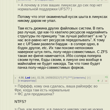
/
> А почему в этих ваших линуксах до сих пор нет
нормальной поддержки UFS?? )
Потому что этот окаменелый кусок шыта в линуксах
никому даром не упал.
Там есть дюжина других файловых систем. В пять
раз лучше, где как-то хватило ресурсов надизайнить
структуры по принципу "так лучше работает" а не "у
нас все-равно нет ресурсов переделывать". К тому
же с UFSами развели бардак - в соляре одно, в
бздях другое, etc. Их там похоже-непохожих
наверное штук пять, полу-недо-совместимых. С ZFS
такая же фигня намечается. Ибо соляра поперла
своим путем, бзды своим, в линухе оно вообще в
майнлайне не будет никогда. Так что тоже будет
пачка полу-недо-совместимых форков.
+1
4.86
,
Led
(
ok
), 01:39, 14/09/2013 [
^
] [
^^
] [
^^^
] [
ответить
]
[
↑
]
+
–
[
к модератору
]
/
> Пфффф, кому она сдалась, ваша райзерфс во
Фре, когда там есть нормальные
> ФС для продакшена?
NTFS?
> Она, как видите, и в линуксе никому уже не нужна.