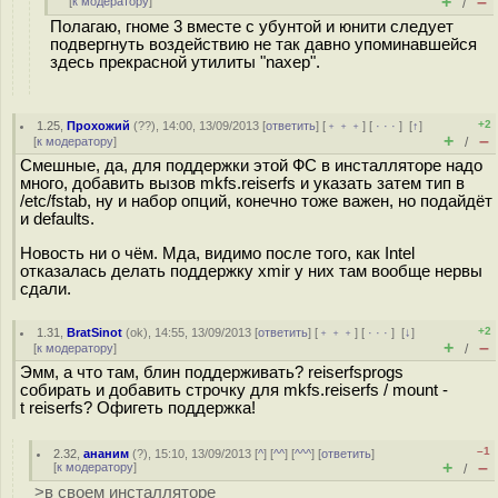
+
–
[
к модератору
]
/
Полагаю, гноме 3 вместе с убунтой и юнити следует
подвергнуть воздействию не так давно упоминавшейся
здесь прекрасной утилиты "naxep".
+2
1.25
,
Прохожий
(
??
), 14:00, 13/09/2013 [
ответить
] [
﹢﹢﹢
] [
· · ·
]
[
↑
]
+
–
[
к модератору
]
/
Смешные, да, для поддержки этой ФС в инсталляторе надо
много, добавить вызов mkfs.reiserfs и указать затем тип в
/etc/fstab, ну и набор опций, конечно тоже важен, но подайдёт
и defaults.
Новость ни о чём. Мда, видимо после того, как Intel
отказалась делать поддержку xmir у них там вообще нервы
сдали.
+2
1.31
,
BratSinot
(
ok
), 14:55, 13/09/2013 [
ответить
] [
﹢﹢﹢
] [
· · ·
]
[
↓
]
+
–
[
к модератору
]
/
Эмм, а что там, блин поддерживать? reiserfsprogs
собирать и добавить строчку для mkfs.reiserfs / mount -
t reiserfs? Офигеть поддержка!
–1
2.32
,
ананим
(
?
), 15:10, 13/09/2013 [
^
] [
^^
] [
^^^
] [
ответить
]
+
–
[
к модератору
]
/
>в своем инсталляторе