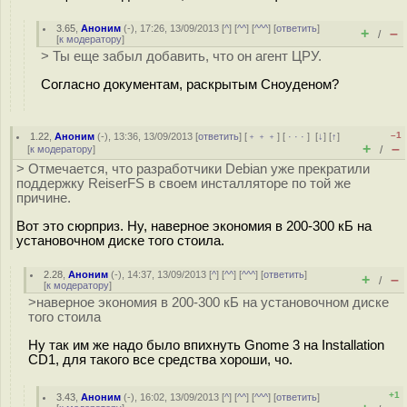
3.65
,
Аноним
(
-
), 17:26, 13/09/2013 [
^
] [
^^
] [
^^^
] [
ответить
]
+
–
/
[
к модератору
]
> Ты еще забыл добавить, что он агент ЦРУ.
Согласно документам, раскрытым Сноуденом?
–1
1.22
,
Аноним
(
-
), 13:36, 13/09/2013 [
ответить
] [
﹢﹢﹢
] [
· · ·
]
[
↓
] [
↑
]
+
–
[
к модератору
]
/
> Отмечается, что разработчики Debian уже прекратили
поддержку ReiserFS в своем инсталляторе по той же
причине.
Вот это сюрприз. Ну, наверное экономия в 200-300 кБ на
установочном диске того стоила.
2.28
,
Аноним
(
-
), 14:37, 13/09/2013 [
^
] [
^^
] [
^^^
] [
ответить
]
+
–
/
[
к модератору
]
>наверное экономия в 200-300 кБ на установочном диске
того стоила
Ну так им же надо было впихнуть Gnome 3 на Installation
CD1, для такого все средства хороши, чо.
+1
3.43
,
Аноним
(
-
), 16:02, 13/09/2013 [
^
] [
^^
] [
^^^
] [
ответить
]