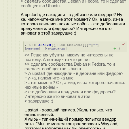
> сделать сообщества Debian и Fedora, то и сделает
сообщество Ubuntu.
А upstart где накодили - в дебиане или федоре? Ну-
ка, напомните-ка мне этот момент? Ок, а мир, из-за
которого начались нехилые войны - его дебианщики
придумали или федорасы? Интересно же кто
виноват в этой заварушке :)
–1
6.111
,
Аноним
(
-
), 16:00, 14/09/2013 [
^
] [
^^
] [
^^^
]
+
–
[
ответить
]
[
к модератору
]
/
>> Решения убунты никому не интересны не
поэтому. А потому что что решит
>> сделать сообщества Debian и Fedora, то и
сделает сообщество Ubuntu.
> А upstart где накодили - в дебиане или федоре?
Ну-ка, напомните-ка мне
> этот момент? Ок, а мир, из-за которого начались
нехилые войны -
> его дебианщики придумали или федорасы?
Интересно же кто виноват в этой
> заварушке :)
Upstart - хороший пример. Жаль только, что
единственный.
Хмырь - типичнейший пример попытки вендор
лока. "Мы не можем контроллировать Wayland,
поэтому изобретем как бы опенсорсный