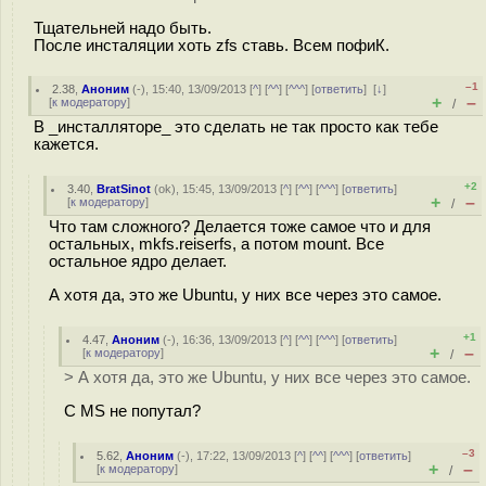
Тщательней надо быть.
После инсталяции хоть zfs ставь. Всем пофиК.
–1
2.38
,
Аноним
(
-
), 15:40, 13/09/2013 [
^
] [
^^
] [
^^^
] [
ответить
]
[
↓
]
+
–
[
к модератору
]
/
В _инсталляторе_ это сделать не так просто как тебе
кажется.
+2
3.40
,
BratSinot
(
ok
), 15:45, 13/09/2013 [
^
] [
^^
] [
^^^
] [
ответить
]
+
–
[
к модератору
]
/
Что там сложного? Делается тоже самое что и для
остальных, mkfs.reiserfs, а потом mount. Все
остальное ядро делает.
А хотя да, это же Ubuntu, у них все через это самое.
+1
4.47
,
Аноним
(
-
), 16:36, 13/09/2013 [
^
] [
^^
] [
^^^
] [
ответить
]
+
–
[
к модератору
]
/
> А хотя да, это же Ubuntu, у них все через это самое.
С MS не попутал?
–3
5.62
,
Аноним
(
-
), 17:22, 13/09/2013 [
^
] [
^^
] [
^^^
] [
ответить
]
+
–
[
к модератору
]
/