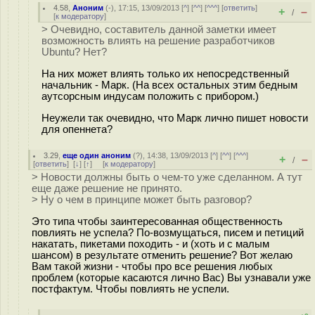
4.58
,
Аноним
(
-
), 17:15, 13/09/2013 [
^
] [
^^
] [
^^^
] [
ответить
]
+
–
/
[
к модератору
]
> Очевидно, составитель данной заметки имеет
возможность влиять на решение разработчиков
Ubuntu? Нет?
На них может влиять только их непосредственный
начальник - Марк. (На всех остальных этим бедным
аутсорсным индусам положить с прибором.)
Неужели так очевидно, что Марк лично пишет новости
для опеннета?
3.29
,
еще один аноним
(
?
), 14:38, 13/09/2013 [
^
] [
^^
] [
^^^
]
+
–
/
[
ответить
]
[
↓
] [
↑
] [
к модератору
]
> Новости должны быть о чем-то уже сделанном. А тут
еще даже решение не принято.
> Ну о чем в принципе может быть разговор?
Это типа чтобы заинтересованная общественность
повлиять не успела? По-возмущаться, писем и петиций
накатать, пикетами походить - и (хоть и с малым
шансом) в результате отменить решение? Вот желаю
Вам такой жизни - чтобы про все решения любых
проблем (которые касаются лично Вас) Вы узнавали уже
постфактум. Чтобы повлиять не успели.