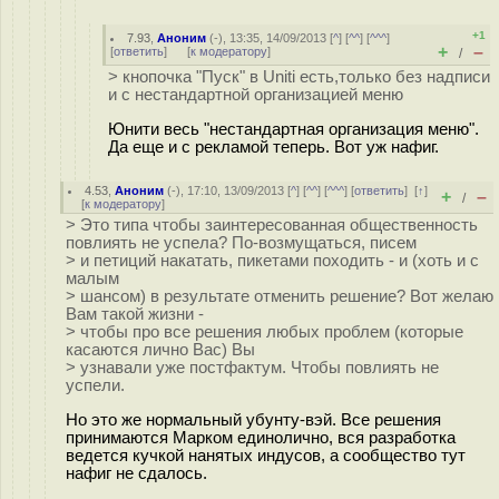
+1
7.93
,
Аноним
(
-
), 13:35, 14/09/2013 [
^
] [
^^
] [
^^^
]
+
–
[
ответить
]
[
к модератору
]
/
> кнопочка "Пуск" в Uniti есть,только без надписи
и с нестандартной организацией меню
Юнити весь "нестандартная организация меню".
Да еще и с рекламой теперь. Вот уж нафиг.
4.53
,
Аноним
(
-
), 17:10, 13/09/2013 [
^
] [
^^
] [
^^^
] [
ответить
]
[
↑
]
+
–
/
[
к модератору
]
> Это типа чтобы заинтересованная общественность
повлиять не успела? По-возмущаться, писем
> и петиций накатать, пикетами походить - и (хоть и с
малым
> шансом) в результате отменить решение? Вот желаю
Вам такой жизни -
> чтобы про все решения любых проблем (которые
касаются лично Вас) Вы
> узнавали уже постфактум. Чтобы повлиять не
успели.
Но это же нормальный убунту-вэй. Все решения
принимаются Марком единолично, вся разработка
ведется кучкой нанятых индусов, а сообщество тут
нафиг не сдалось.