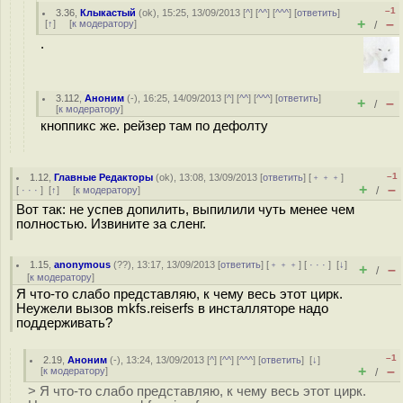
–1
3.36
,
Клыкастый
(
ok
), 15:25, 13/09/2013 [
^
] [
^^
] [
^^^
] [
ответить
]
+
–
[
↑
] [
к модератору
]
/
.
3.112
,
Аноним
(
-
), 16:25, 14/09/2013 [
^
] [
^^
] [
^^^
] [
ответить
]
+
–
/
[
к модератору
]
кноппикс же. рейзер там по дефолту
–1
1.12
,
Главные Редакторы
(
ok
), 13:08, 13/09/2013 [
ответить
] [
﹢﹢﹢
]
+
–
[
· · ·
]
[
↑
] [
к модератору
]
/
Вот так: не успев допилить, выпилили чуть менее чем
полностью. Извините за сленг.
1.15
,
anonymous
(
??
), 13:17, 13/09/2013 [
ответить
] [
﹢﹢﹢
] [
· · ·
]
[
↓
]
+
–
/
[
к модератору
]
Я что-то слабо представляю, к чему весь этот цирк.
Неужели вызов mkfs.reiserfs в инсталляторе надо
поддерживать?
–1
2.19
,
Аноним
(
-
), 13:24, 13/09/2013 [
^
] [
^^
] [
^^^
] [
ответить
]
[
↓
]
+
–
[
к модератору
]
/
> Я что-то слабо представляю, к чему весь этот цирк.