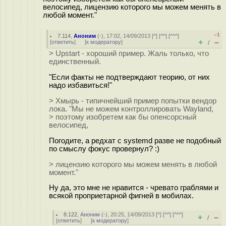
велосипед, лицензию которого мы можем менять в
любой момент."
–1
7.114
,
Аноним
(
-
), 17:02, 14/09/2013 [
^
] [
^^
] [
^^^
]
+
–
[
ответить
]
[
к модератору
]
/
> Upstart - хороший пример. Жаль только, что
единственный.
"Если факты не подтверждают теорию, от них
надо избавиться!"
> Хмырь - типичнейший пример попытки вендор
лока. "Мы не можем контроллировать Wayland,
> поэтому изобретем как бы опенсорсный
велосипед,
Погодите, а редхат с systemd разве не подобный
по смыслу фокус провернул? :)
> лицензию которого мы можем менять в любой
момент."
Ну да, это мне не нравится - чревато граблями и
всякой проприетарной фигней в мобилах.
8.122
,
Аноним
(
-
), 20:25, 14/09/2013 [
^
] [
^^
] [
^^^
]
+
–
/
[
ответить
]
[
к модератору
]