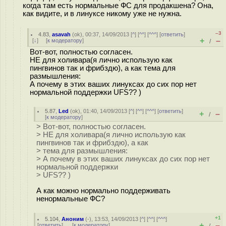
когда там есть нормальные ФС для продакшена? Она,
как видите, и в линуксе никому уже не нужна.
–3
4.83
,
asavah
(
ok
), 00:37, 14/09/2013 [
^
] [
^^
] [
^^^
] [
ответить
]
+
–
[
↓
] [
к модератору
]
/
Вот-вот, полностью согласен.
НЕ для холивара(я лично использую как
пингвинов так и фрибздю), а как тема для
размышления:
А почему в этих ваших линуксах до сих пор нет
нормальной поддержки UFS?? )
5.87
,
Led
(
ok
), 01:40, 14/09/2013 [
^
] [
^^
] [
^^^
] [
ответить
]
+
–
/
[
к модератору
]
> Вот-вот, полностью согласен.
> НЕ для холивара(я лично использую как
пингвинов так и фрибздю), а как
> тема для размышления:
> А почему в этих ваших линуксах до сих пор нет
нормальной поддержки
> UFS?? )
А как можно нормально поддерживать
ненормальные ФС?
+1
5.104
,
Аноним
(
-
), 13:53, 14/09/2013 [
^
] [
^^
] [
^^^
]
+
–
[
ответить
]
[
к модератору
]