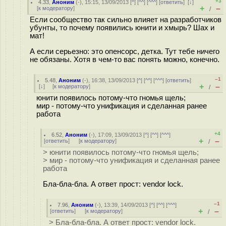
+3
4.33
,
Аноним
(
-
), 15:15, 13/09/2013 [
^
] [
^^
] [
^^^
] [
ответить
]
[
↓
]
+
–
[
к модератору
]
/
Если сообщество так сильно влияет на разработчиков
убунты, то почему появились юнити и хмырь? Шах и
мат!
А если серьезно: это опенсорс, детка. Тут тебе ничего
не обязаны. Хотя в чем-то вас понять можно, конечно.
–1
5.48
,
Аноним
(
-
), 16:38, 13/09/2013 [
^
] [
^^
] [
^^^
] [
ответить
]
+
–
[
↓
] [
к модератору
]
/
юнити появилось потому-что гномья щель;
мир - потому-что унификация и сделанная ранее
работа
+4
6.52
,
Аноним
(
-
), 17:09, 13/09/2013 [
^
] [
^^
] [
^^^
]
+
–
[
ответить
]
[
к модератору
]
/
> юнити появилось потому-что гномья щель;
> мир - потому-что унификация и сделанная ранее
работа
Бла-бла-бла. А ответ прост: vendor lock.
–1
7.96
,
Аноним
(
-
), 13:39, 14/09/2013 [
^
] [
^^
] [
^^^
]
+
–
[
ответить
]
[
к модератору
]
/
> Бла-бла-бла. А ответ прост: vendor lock.