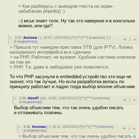
> Как разберусь с выводом текста на экран -
забабахаю phpinfo() :)
:-) мсье знает толк. Ну так это наверное и в консольке
можно, или где?
2.27
,
Аноним
(
-
), 16:47, 12/07/2013 [
^
] [
^^
] [
^^^
] [
ответить
]
[
↑
]
+
–
/
[
к модератору
]
> Пришла тут намедни приставка STB (для IPTV). Логика
наэкранного интерфейса вся сделана
> на PHP. Работает, не жужжит. Удобная система плагинов
на том же
> PHP. Т.е. даже в эмбедовке уже появляется.
То что PHP засунули в embedded устройство это еще не
значит, что так лучше. Но если разработка велась по
принципу работает и ладно тогда выбор вполне объясним
3.28
,
AlexAT
(
ok
), 16:50, 12/07/2013 [
^
] [
^^
] [
^^^
] [
ответить
]
+
–
/
[
к модератору
]
Выбор объясним тем, что так очень удобно писать
и отлаживать плагины.
4.36
,
Аноним
(
-
), 19:11, 12/07/2013 [
^
] [
^^
] [
^^^
] [
ответить
]
+
–
/
[
к модератору
]
> Выбор объясним тем, что так очень удобно писать и