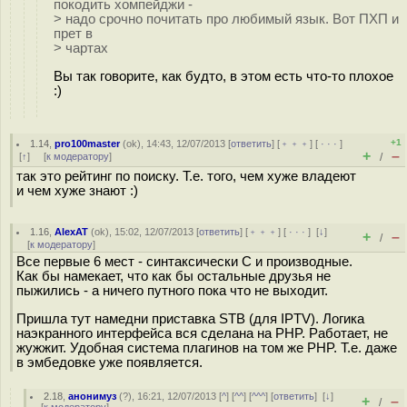
покодить хомпейджи -
> надо срочно почитать про любимый язык. Вот ПХП и
прет в
> чартах
Вы так говорите, как будто, в этом есть что-то плохое
:)
+1
1.14
,
pro100master
(
ok
), 14:43, 12/07/2013 [
ответить
] [
﹢﹢﹢
] [
· · ·
]
+
–
[
↑
] [
к модератору
]
/
так это рейтинг по поиску. Т.е. того, чем хуже владеют
и чем хуже знают :)
1.16
,
AlexAT
(
ok
), 15:02, 12/07/2013 [
ответить
] [
﹢﹢﹢
] [
· · ·
]
[
↓
]
+
–
/
[
к модератору
]
Все первые 6 мест - синтаксически C и производные.
Как бы намекает, что как бы остальные друзья не
пыжились - а ничего путного пока что не выходит.
Пришла тут намедни приставка STB (для IPTV). Логика
наэкранного интерфейса вся сделана на PHP. Работает, не
жужжит. Удобная система плагинов на том же PHP. Т.е. даже
в эмбедовке уже появляется.
2.18
,
анонимуз
(
?
), 16:21, 12/07/2013 [
^
] [
^^
] [
^^^
] [
ответить
]
[
↓
]
+
–
/