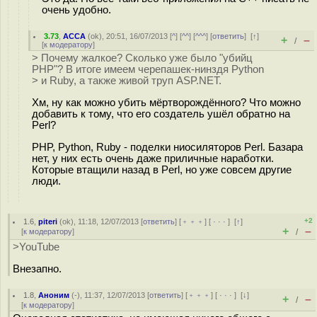
очень удобно.
3.73
,
ACCA
(
ok
), 20:51, 16/07/2013 [
^
] [
^^
] [
^^^
] [
ответить
]
[
↑
]
+
–
/
[
к модератору
]
> Почему жалкое? Сколько уже было "убийц
PHP"? В итоге имеем черепашек-нинздя Python
> и Ruby, а также живой труп ASP.NET.
Хм, ну как можно убить мёртворождённого? Что можно
добавить к тому, что его создатель ушёл обратно на
Perl?
PHP, Python, Ruby - поделки ниосиляторов Perl. Базара
нет, у них есть очень даже приличные наработки.
Которые втащили назад в Perl, но уже совсем другие
люди.
+2
1.6
,
piteri
(
ok
), 11:18, 12/07/2013 [
ответить
] [
﹢﹢﹢
] [
· · ·
]
[
↑
]
+
–
[
к модератору
]
/
>YouTube
Внезапно.
1.8
,
Аноним
(
-
), 11:37, 12/07/2013 [
ответить
] [
﹢﹢﹢
] [
· · ·
]
[
↓
]
+
–
/
[
к модератору
]