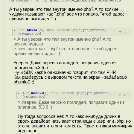
А ты уверен что там внутри именно php? А то всякие
чудаки называют как ".php" все что попало, "чтоб адрес
привычно выглядел" :)
3.21
,
AlexAT
(
ok
), 16:33, 12/07/2013 [
^
] [
^^
] [
^^^
] [
ответить
]
+
–
/
[
к модератору
]
> А ты уверен что там внутри именно php? А то
всякие чудаки
> называют как ".php" все что попало, "чтоб адрес
привычно выглядел" :)
Уверен. Даже версию поглядел, поправив один из
плагинов. 5.3.6 :)
Ну и SDK какбэ однозначно говорит, что там PHP.
Как разберусь с выводом текста на экран - забабахаю
phpinfo() :)
4.32
,
Аноним
(
-
), 17:03, 12/07/2013 [
^
] [
^^
] [
^^^
] [
ответить
]
+
–
/
[
к модератору
]
> Уверен. Даже версию поглядел, поправив один из
плагинов. 5.3.6 :)
Ну тогда вопросов нет. А то какой-нибудь длинк в
своих девайсах называет страницы с .asp или .php, но
это не значит что они там есть. Просто такая мимикрия
под шланг.