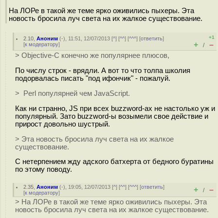
На ЛОРе в такой же теме ярко оживились пыхеры. Эта
новость бросила луч света на их жалкое существование.
+1
2.10
,
Аноним
(
-
), 11:51, 12/07/2013 [
^
] [
^^
] [
^^^
] [
ответить
]
+
–
[
к модератору
]
/
> Objective-C конечно же популярнее плюсов,
По числу строк - врядли. А вот то что толпа школия
подорвалась писать "под ифончик" - пожалуй.
> Perl популярней чем JavaScript.
Как ни странно, JS при всех buzzword-ах не настолько уж и
популярный. Зато buzzword-ы возымели свое действие и
прирост довольно шустрый.
> Эта новость бросила луч света на их жалкое
существование.
С нетерпением жду адского батхерта от бедного буратины
по этому поводу.
2.35
,
Аноним
(
-
), 19:05, 12/07/2013 [
^
] [
^^
] [
^^^
] [
ответить
]
+
–
/
[
к модератору
]
> На ЛОРе в такой же теме ярко оживились пыхеры. Эта
новость бросила луч света на их жалкое существование.