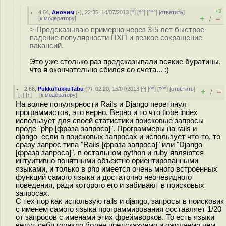
+3
4.64
,
Аноним
(
-
), 22:35, 14/07/2013 [
^
] [
^^
] [
^^^
] [
ответить
]
+
–
[
к модератору
]
/
> Предсказываю примерно через 3-5 лет быстрое
падение популярности ПХП и резкое сокращение
вакансий.
Это уже столько раз предсказывали всякие буратины,
что я окончательно сбился со счета... :)
2.66
,
PukkuTukkuTabu
(
?
), 02:20, 15/07/2013 [
^
] [
^^
] [
^^^
] [
ответить
]
+
–
/
[
↓
] [
↑
] [
к модератору
]
На волне популярности Rails и Django перетянул
программистов, это верно. Верно и то что tiobe index
использует для своей статистики поисковые запросы
вроде "php [фраза запроса]". Программеры на rails и
django если в поисковых запросах и использует что-то, то
сразу запрос типа "Rails [фраза запроса]" или "Django
[фраза запроса]", в остальном python и ruby являются
интуитивно понятными объектно ориентированными
языками, и только в php имеется очень много встроенных
функций самого языка и достаточно неочевидного
поведения, ради которого его и забивают в поисковых
запросах.
С тех пор как использую rails и django, запросы в поисковик
с именем самого языка программирования составляет 1/20
от запросов с именами этих фреймворков. То есть языки
ведут себя гораздо более предсказуемо и ожидаемо чем