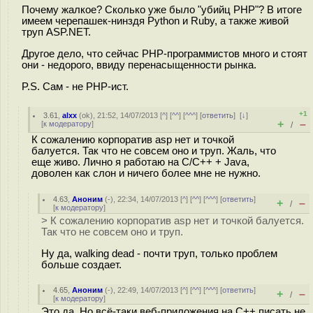
Почему жалкое? Сколько уже было "убийц PHP"? В итоге
имеем черепашек-нинздя Python и Ruby, а также живой
труп ASP.NET.
Другое дело, что сейчас PHP-программистов много и стоят
они - недорого, ввиду перенасыщенности рынка.
P.S. Сам - не PHP-ист.
+1
3.61
,
alxx
(
ok
), 21:52, 14/07/2013 [
^
] [
^^
] [
^^^
] [
ответить
]
[
↓
]
+
–
[
к модератору
]
/
К сожалению корпоратив asp нет и точкой
балуется. Так что не совсем оно и труп. Жаль, что
еще живо. Лично я работаю на C/C++ + Java,
доволен как слон и ничего более мне не нужно.
4.63
,
Аноним
(
-
), 22:34, 14/07/2013 [
^
] [
^^
] [
^^^
] [
ответить
]
+
–
/
[
к модератору
]
> К сожалению корпоратив asp нет и точкой балуется.
Так что не совсем оно и труп.
Ну да, walking dead - почти труп, только проблем
больше создает.
4.65
,
Аноним
(
-
), 22:49, 14/07/2013 [
^
] [
^^
] [
^^^
] [
ответить
]
+
–
/
[
к модератору
]
Это да. Но всё-таки веб-приложения на C++ писать не