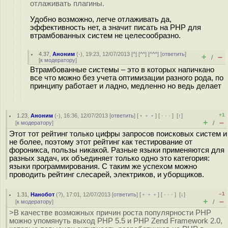
отлаживать плагины.
Удобно возможно, легче отлаживать да,
эффективность нет, а значит писать на PHP для
втрамбованных систем не целесообразно.
4.37
,
Аноним
(
-
), 19:23, 12/07/2013 [
^
] [
^^
] [
^^^
] [
ответить
]
+
–
/
[
к модератору
]
Втрамбованные системы – это в которых напичкано
все что можно без учета оптимизации разного рода, по
принципу работает и ладно, медленно но ведь делает
+1
1.23
,
Аноним
(
-
), 16:36, 12/07/2013 [
ответить
] [
﹢﹢﹢
] [
· · ·
]
[
↑
]
+
–
[
к модератору
]
/
Этот тот рейтинг только цифры запросов поисковых систем и
не более, поэтому этот рейтинг как тестирование от
фороникса, пользы никакой. Разные языки применяются для
разных задач, их объединяет только одно это категория:
языки программирования. С таким же успехом можно
проводить рейтинг слесарей, электриков, и уборщиков.
–1
1.31
,
Нанобот
(
?
), 17:01, 12/07/2013 [
ответить
] [
﹢﹢﹢
] [
· · ·
]
[
↓
]
+
–
[
к модератору
]
/
>В качестве возможных причин роста популярности PHP
можно упомянуть выход PHP 5.5 и PHP Zend Framework 2.0,