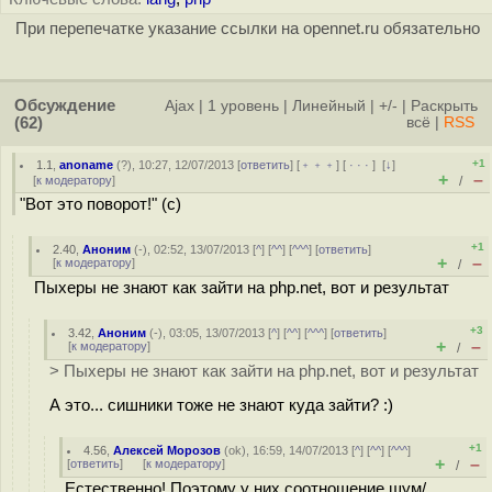
При перепечатке указание ссылки на opennet.ru обязательно
Обсуждение
Ajax
|
1 уровень
|
Линейный
|
+/-
|
Раскрыть
(62)
всё
|
RSS
+1
1.1
,
anoname
(
?
), 10:27, 12/07/2013 [
ответить
] [
﹢﹢﹢
] [
· · ·
]
[
↓
]
+
–
[
к модератору
]
/
"Вот это поворот!" (с)
+1
2.40
,
Аноним
(
-
), 02:52, 13/07/2013 [
^
] [
^^
] [
^^^
] [
ответить
]
+
–
[
к модератору
]
/
Пыхеры не знают как зайти на php.net, вот и результат
+3
3.42
,
Аноним
(
-
), 03:05, 13/07/2013 [
^
] [
^^
] [
^^^
] [
ответить
]
+
–
[
к модератору
]
/
> Пыхеры не знают как зайти на php.net, вот и результат
А это... сишники тоже не знают куда зайти? :)
+1
4.56
,
Алексей Морозов
(
ok
), 16:59, 14/07/2013 [
^
] [
^^
] [
^^^
]
+
–
[
ответить
]
[
к модератору
]
/
Естественно! Поэтому у них соотношение шум/