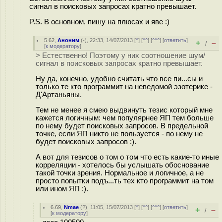
сигнал в поисковых запросах кратно превышает.
P.S. В основном, пишу на плюсах и яве :)
5.62
,
Аноним
(
-
), 22:33, 14/07/2013 [
^
] [
^^
] [
^^^
] [
ответить
]
+
–
/
[
к модератору
]
> Естественно! Поэтому у них соотношение шум/
сигнал в поисковых запросах кратно превышает.
Ну да, конечно, удобно считать что все пи...сы и
только те кто программит на неведомой эзотерике -
Д'Артаньяны.
Тем не менее я смею выдвинуть тезис который мне
кажется логичным: чем популярнее ЯП тем больше
по нему будет поисковых запросов. В предельной
точке, если ЯП никто не пользуется - по нему не
будет поисковых запросов :).
А вот для тезисов о том о том что есть какие-то иные
корреляции - хотелось бы услышать обоснование
такой точки зрения. Нормальное и логичное, а не
просто попытки подъ...ть тех кто программит на том
или ином ЯП :).
6.69
,
Nmae
(
?
), 11:05, 15/07/2013 [
^
] [
^^
] [
^^^
] [
ответить
]
+
–
/
[
к модератору
]