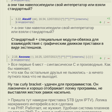
[
к модератору
]
а они там навелосипедили свой интепретатор или взяли
стандартный?
+1
3.22
,
AlexAT
(
ok
), 16:34, 12/07/2013 [
^
] [
^^
] [
^^^
] [
ответить
]
+
–
[
к модератору
]
/
> а они там навелосипедили свой интепретатор
или взяли стандартный?
Стандартный + специальные модули-обвязка для
взаимодействия с графическим движком приставки в
виде экстеншнов.
2.19
,
Аноним
(
-
), 16:25, 12/07/2013 [
^
] [
^^
] [
^^^
] [
ответить
]
[
↓
] [
↑
]
+
–
/
[
к модератору
]
> Все первые 6 мест - синтаксически C и производные. Как
бы намекает,
> что как бы остальные друзья не пыжились - а ничего
путного пока что не выходит.
Ну так curly bracket - удачен для программистов. Он
лаконичен и хорошо отображает логику программы, не
выставляя жестких рамок насильно.
> Пришла тут намедни приставка STB (для IPTV). Логика
наэкранного интерфейса вся сделана
> на PHP. Работает, не жужжит. Удобная система плагинов
на том же PHP. Т.е. даже в эмбедовке уже появляется.