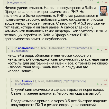
+
–
[
к модератору
]
/
Ничего удивительного. На волне популярности Rails и
Django начался отток программистов с PHP. Но
явление это было временным. PHP стал развиваться в
правильную сторону, добавляя давно ожидаемые плюшки
вроде неймспейсов и трейтов. С версии PHP 5.3 это уже не
тот язык, которым он был ранее. А самое главное - у
коммьюнити появились такие шедевры, как Symfony2 и Yii. И
желающих перейти на Rails и Django в стане PHP-
программистов заметно поубавилось.
2.52
,
anonymous
(
??
), 12:53, 14/07/2013 [
^
] [
^^
] [
^^^
] [
ответить
]
[
↓
]
+
–
/
[
к модератору
]
не флейм ради. объясните мне что же хорошего в
неймспейсах? очередной синтаксический сахара. еще один
костыль для разграничения имен и все. о трейтах не спорю
- любопытная вещь, жаль пока не придумал где
испопльзовать.
–1
3.58
,
Аноним
(
-
), 17:49, 14/07/2013 [
^
] [
^^
] [
^^^
] [
ответить
]
+
–
[
к модератору
]
/
С кучей синтаксического сахара вырастет порог входа.
Станет тяжелее понимать, "что хотел сказать автор".
Предсказываю примерно через 3-5 лет быстрое падение
популярности ПХП и резкое сокращение вакансий.