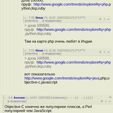
дэза 100500,
пруф:
http://www.google.com/trends/explore#q=php
,p
ython,lisp,ruby
7.70
,
Nmae
(
?
), 11:07, 15/07/2013 [
^
] [
^^
] [
^^^
]
+
–
/
[
ответить
]
[
к модератору
]
> дэза 100500,
пруф:
http://www.google.com/trends/explore#q=php
,python,lisp,ruby
Там на карте php очень любят в Индии
7.71
,
Nmae
(
?
), 11:16, 15/07/2013 [
^
] [
^^
] [
^^^
]
+
–
/
[
ответить
]
[
к модератору
]
> дэза 100500,
пруф:
http://www.google.com/trends/explore#q=php
,python,lisp,ruby
вот показательно
http://www.google.com/trends/explore#q=java
,php,o
bjective-c,javascript
+9
1.4
,
Аноним
(
-
), 10:57, 12/07/2013 [
ответить
] [
﹢﹢﹢
] [
· · ·
]
[
↓
] [
↑
]
+
–
[
к модератору
]
/
Objective-C конечно же популярнее плюсов, а Perl
популярней чем JavaScript.