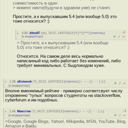
совместимость в один
> момент никто(будучи в здравом уме) не станет.
Простите, а к выпускавшим 5.4 (или вообще 5.0) это
тоже относится? :)
–1
4.60
,
AlexAT
(
ok
), 20:57, 14/07/2013 [
^
] [
^^
] [
^^^
] [
ответить
]
+
–
[
к модератору
]
/
> Простите, а к выпускавшим 5.4 (или вообще
5.0) это тоже относится? :)
Относится. На самом деле весь нормально
написанный код либо работает без изменений, либо
требует минимальных. С быдлокодом хуже.
1.38
,
sKotenok
(
?
), 20:22, 12/07/2013 [
ответить
] [
﹢﹢﹢
] [
· · ·
]
[
↑
]
+
–
/
[
к модератору
]
Вполне вменяемый рейтинг - примерно соответсвует числу
откровенно "тупых" вопросов студентоты на stackoverflow,
cyberforum и им подобных.
–1
1.44
,
Максгом
(
?
), 04:27, 13/07/2013 [
ответить
] [
﹢﹢﹢
] [
· · ·
]
[
↓
]
+
–
[
к модератору
]
/
>Google, Google Blogs, Yahoo!, Wikipedia, MSN, YouTube, Bing,
Amazon и Baidu.