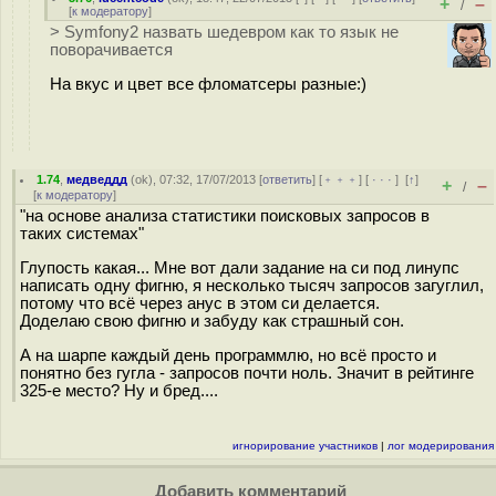
+
–
/
[
к модератору
]
> Symfony2 назвать шедевром как то язык не
поворачивается
На вкус и цвет все фломатсеры разные:)
1.74
,
медведдд
(
ok
), 07:32, 17/07/2013 [
ответить
] [
﹢﹢﹢
] [
· · ·
]
[
↑
]
+
–
/
[
к модератору
]
"на основе анализа статистики поисковых запросов в
таких системах"
Глупость какая... Мне вот дали задание на си под линупс
написать одну фигню, я несколько тысяч запросов загуглил,
потому что всё через анус в этом си делается.
Доделаю свою фигню и забуду как страшный сон.
А на шарпе каждый день программлю, но всё просто и
понятно без гугла - запросов почти ноль. Значит в рейтинге
325-е место? Ну и бред....
игнорирование участников
|
лог модерирования
Добавить комментарий