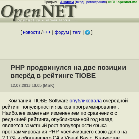
Профиль:
Аноним
(
вход
|
регистрация
)
неRU
opennet.me
[
новости
/
+++
|
форум
|
теги
|
]
PHP продвинулся на две позиции
вперёд в рейтинге TIOBE
12.07.2013 10:05 (MSK)
Компания TIOBE Software
опубликовала
очередной
рейтинг популярности языков программирования.
Наиболее заметным изменением по сравнению с
редакцией рейтинга, опубликованной год назад,
является заметный рост популярности языка
программирования PHP, увеличившего свою долю на
2.17% и обогнавшего C# и Visual Basic. В качестве