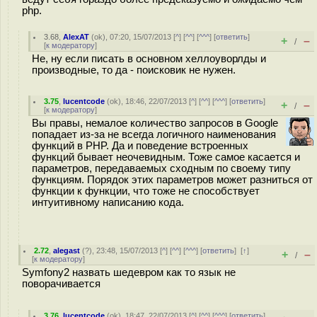
php.
3.68
,
AlexAT
(
ok
), 07:20, 15/07/2013 [
^
] [
^^
] [
^^^
] [
ответить
]
+
–
/
[
к модератору
]
Не, ну если писать в основном хеллоуворлды и
производные, то да - поисковик не нужен.
3.75
,
lucentcode
(
ok
), 18:46, 22/07/2013 [
^
] [
^^
] [
^^^
] [
ответить
]
+
–
/
[
к модератору
]
Вы правы, немалое количество запросов в Google
попадает из-за не всегда логичного наименования
функций в PHP. Да и поведение встроенных
функций бывает неочевидным. Тоже самое касается и
параметров, передаваемых сходным по своему типу
функциям. Порядок этих параметров может разниться от
функции к функции, что тоже не способствует
интуитивному написанию кода.
2.72
,
alegast
(
?
), 23:48, 15/07/2013 [
^
] [
^^
] [
^^^
] [
ответить
]
[
↑
]
+
–
/
[
к модератору
]
Symfony2 назвать шедевром как то язык не
поворачивается
3.76
,
lucentcode
(
ok
), 18:47, 22/07/2013 [
^
] [
^^
] [
^^^
] [
ответить
]