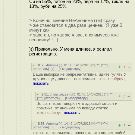
Си на 55%, питон на 23%, перл на 17%, тикль на
13%, руби на 25%.
> Конечно, мнение НеАнонима (тм) сразу
> же становится в два раза ценнее. "Я уже 5
минут как
> зареган, но как же я вас, анонимусов уже
ненавижу!!!" :)
))) Прикольно. У меня длинее, я осилил
регистрацию.
8.50
,
Аноним
(
-
), 01:30, 14/07/2013 [
^
] [
^^
] [
^^^
]
+
–
/
[
ответить
]
[
↓
] [
к модератору
]
Ваша выборка не репрезентативна, идите гулять У
других еще длиннее - они осилил...
текст свёрнут,
показать
9.51
,
chinarulezzz
(
ok
), 01:40, 14/07/2013 [
^
] [
^^
]
+
–
/
[
^^^
] [
ответить
]
[
к модератору
]
Во-во, я тоже говорил что здравый смысл и
практика, от анонима по поводу статис...
текст свёрнут,
показать
8.55
,
Аноним
(
-
), 14:49, 14/07/2013 [
^
] [
^^
] [
^^^
]
+
–
/
[
ответить
]
[
↑
] [
к модератору
]
какого-то школьника с опеннета, что являет собой