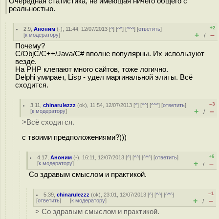
Очередная статистика, не имеющая ничего общего с
реальностью.
+2
2.9
,
Аноним
(
-
), 11:44, 12/07/2013 [
^
] [
^^
] [
^^^
] [
ответить
]
+
–
[
к модератору
]
/
Почему?
С/ObjC/C++/Java/C# вполне популярны. Их используют
везде.
На PHP клепают много сайтов, тоже логично.
Delphi умирает, Lisp - удел маргинальной элиты. Всё
сходится.
–3
3.11
,
chinarulezzz
(
ok
), 11:54, 12/07/2013 [
^
] [
^^
] [
^^^
] [
ответить
]
+
–
[
к модератору
]
/
>Всё сходится.
с твоими предположениями?)))
+6
4.17
,
Аноним
(
-
), 16:11, 12/07/2013 [
^
] [
^^
] [
^^^
] [
ответить
]
+
–
[
к модератору
]
/
Со здравым смыслом и практикой.
–1
5.39
,
chinarulezzz
(
ok
), 23:01, 12/07/2013 [
^
] [
^^
] [
^^^
]
+
–
[
ответить
]
[
к модератору
]
/
> Со здравым смыслом и практикой.