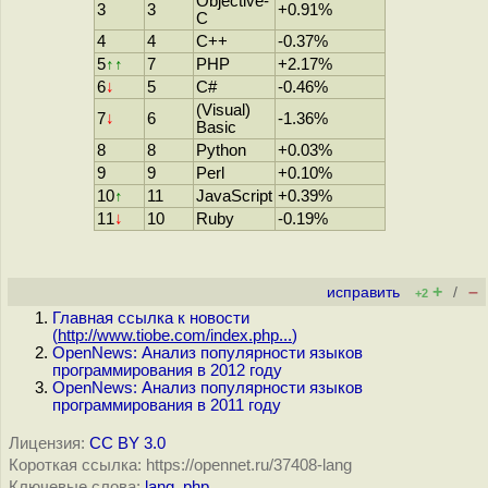
Objective-
3
3
+0.91%
C
4
4
C++
-0.37%
5
↑↑
7
PHP
+2.17%
6
↓
5
C#
-0.46%
(Visual)
7
↓
6
-1.36%
Basic
8
8
Python
+0.03%
9
9
Perl
+0.10%
10
↑
11
JavaScript
+0.39%
11
↓
10
Ruby
-0.19%
+
–
исправить
/
+2
Главная ссылка к новости
(
http://www.tiobe.com/index.php...
)
OpenNews: Анализ популярности языков
программирования в 2012 году
OpenNews: Анализ популярности языков
программирования в 2011 году
Лицензия:
CC BY 3.0
Короткая ссылка: https://opennet.ru/37408-lang
Ключевые слова:
lang
,
php