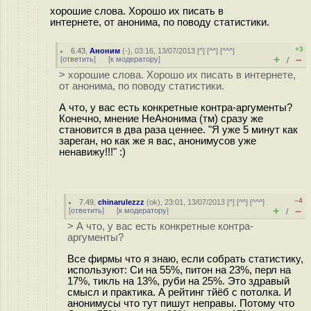
хорошие слова. Хорошо их писать в
интернете, от анонима, по поводу статистики.
+3
6.43
,
Аноним
(
-
), 03:16, 13/07/2013 [
^
] [
^^
] [
^^^
]
+
–
[
ответить
]
[
к модератору
]
/
> хорошие слова. Хорошо их писать в интернете,
от анонима, по поводу статистики.
А что, у вас есть конкретные контра-аргументы?
Конечно, мнение НеАнонима (тм) сразу же
становится в два раза ценнее. "Я уже 5 минут как
зареган, но как же я вас, анонимусов уже
ненавижу!!!" :)
–4
7.49
,
chinarulezzz
(
ok
), 23:01, 13/07/2013 [
^
] [
^^
] [
^^^
]
+
–
[
ответить
]
[
к модератору
]
/
> А что, у вас есть конкретные контра-
аргументы?
Все фирмы что я знаю, если собрать статистику,
используют: Си на 55%, питон на 23%, перл на
17%, тикль на 13%, руби на 25%. Это здравый
смысл и практика. А рейтинг тйёб с потолка. И
анонимусы что тут пишут неправы. Потому что