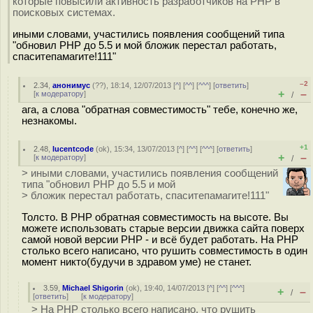
которые повысили активность разработчиков на PHP в
поисковых системах.
иными словами, участились появления сообщений типа
"обновил РНР до 5.5 и мой бложик перестал работать,
спаситепамагите!111"
–2
2.34
,
анонимус
(
??
), 18:14, 12/07/2013 [
^
] [
^^
] [
^^^
] [
ответить
]
+
–
[
к модератору
]
/
ага, а слова "обратная совместимость" тебе, конечно же,
незнакомы.
+1
2.48
,
lucentcode
(
ok
), 15:34, 13/07/2013 [
^
] [
^^
] [
^^^
] [
ответить
]
+
–
[
к модератору
]
/
> иными словами, участились появления сообщений
типа "обновил РНР до 5.5 и мой
> бложик перестал работать, спаситепамагите!111"
Толсто. В PHP обратная совместимость на высоте. Вы
можете использовать старые версии движка сайта поверх
самой новой версии PHP - и всё будет работать. На PHP
столько всего написано, что рушить совместимость в один
момент никто(будучи в здравом уме) не станет.
3.59
,
Michael Shigorin
(
ok
), 19:40, 14/07/2013 [
^
] [
^^
] [
^^^
]
+
–
/
[
ответить
]
[
к модератору
]
> На PHP столько всего написано, что рушить