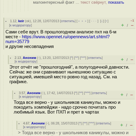
малоинтересный факт ...
текст свёрнут,
показать
–1
1.12
,
keir
(
ok
), 12:28, 12/07/2013 [
ответить
] [
﹢﹢﹢
] [
· · ·
]
[
↓
] [
↑
]
+
–
[
к модератору
]
/
Сами себе врут. В прошлогоднем анализе пхп на 6-м
месте -
https://www.opennet.ru/opennews/art.shtml?
num=35779
и другие несовпадения
2.13
,
Аноним
(
-
), 13:20, 12/07/2013 [
^
] [
^^
] [
^^^
] [
ответить
]
+
–
/
[
к модератору
]
Этот отчёт не "прошлогодний", а полугодичной давности.
Сейчас же они сравнивают нынешнюю ситуацию с
ситуацией, имевшей место ровно год назад. См. на
графике.
3.57
,
Аноним
(
-
), 17:42, 14/07/2013 [
^
] [
^^
] [
^^^
] [
ответить
]
+
–
/
[
к модератору
]
Тогда все верно - у школьников каникулы, можно и
покодить хомпейджи - надо срочно почитать про
любимый язык. Вот ПХП и прет в чартах
4.67
,
Аноним
(
-
), 06:28, 15/07/2013 [
^
] [
^^
] [
^^^
] [
ответить
]
+
–
/
[
к модератору
]
> Тогда все верно - у школьников каникулы, можно и