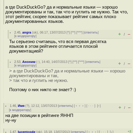
а где DuckDuckGo? да и нормальные языки — хорошо
документированы и так, так что и гуглить не нужно. Так что,
этот рейтинг, скорее показывает рейтинг самых плохо
документированных языков.
2.45
,
angra
(
ok
), 06:17, 13/07/2013 [
^
] [
^^
] [
^^^
] [
ответить
]
+
–
/
[
к модератору
]
Ты серьезно считаешь, что вся первая десятка
языков в этом рейтинге отличается плохой
документацией?
2.53
,
Аноним
(
-
), 14:40, 14/07/2013 [
^
] [
^^
] [
^^^
] [
ответить
]
+
–
/
[
к модератору
]
> а где DuckDuckGo? да и нормальные языки — хорошо
документированы и так,
> так что и гуглить не нужно.
Поэтому о них никто не знает? :)
1.46
,
Имя
(
?
), 12:12, 13/07/2013 [
ответить
] [
﹢﹢﹢
] [
· · ·
]
[
↑
]
+
–
/
[
к модератору
]
на две позиции в рейтинге ЯННП
ну-ну
+2
1.47
,
lucentcode
(
ok
), 15:18, 13/07/2013 [
ответить
] [
﹢﹢﹢
] [
· · ·
]
[
↓
]