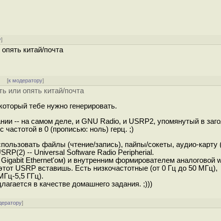
у
]
 опять китай/почта
] [
к модератору
]
ть или опять китай/почта
 который тебе нужно генерировать.
нии -- на самом деле, и GNU Radio, и USRP2, упомянутый в заг
 частотой в 0 (прописью: ноль) герц. ;)
спользовать файлы (чтение/запись), пайпы/сокеты, аудио-карту
RP(2) -- Universal Software Radio Peripherial.
Gigabit Ethernet'ом) и внутренним формирователем аналоговой
 этот USRP вставишь. Есть низкочастотные (от 0 Гц до 50 МГц),
Гц-5,5 ГГц).
лагается в качестве домашнего задания. ;)))
дератору
]