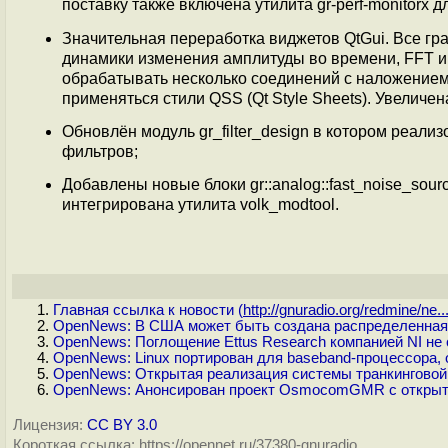
поставку также включена утилита gr-perf-monitorx
Значительная переработка виджетов QtGui. Все гр
динамики изменения амплитуды во времени, FFT 
обрабатывать несколько соединений с наложение
применяться стили QSS (Qt Style Sheets). Увеличе
Обновлён модуль gr_filter_design в котором реал
фильтров;
Добавлены новые блоки gr::analog::fast_noise_sourc
интегрирована утилита volk_modtool.
Главная ссылка к новости (
http://gnuradio.org/redmine/ne..
OpenNews: В США может быть создана распределенная
OpenNews: Поглощение Ettus Research компанией NI не 
OpenNews: Linux портирован для baseband-процессора
OpenNews: Открытая реализация системы транкингово
OpenNews: Анонсирован проект OsmocomGMR с открыт
Лицензия:
CC BY 3.0
Короткая ссылка: https://opennet.ru/37380-gnuradio