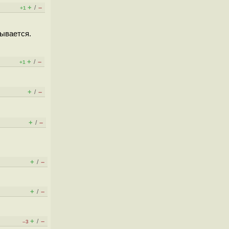
+
–
/
+1
зывается.
+
–
/
+1
+
–
/
+
–
/
+
–
/
+
–
/
+
–
/
–3