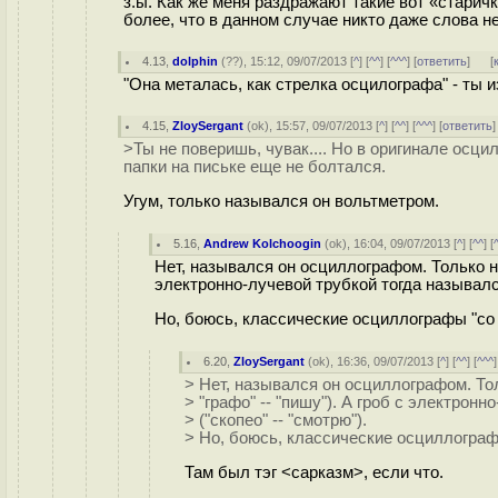
з.ы. Как же меня раздражают такие вот «старичк
более, что в данном случае никто даже слова н
4.13
,
dolphin
(
??
), 15:12, 09/07/2013 [
^
] [
^^
] [
^^^
] [
ответить
]
[
"Она металась, как стрелка осцилографа" - ты 
4.15
,
ZloySergant
(
ok
), 15:57, 09/07/2013 [
^
] [
^^
] [
^^^
] [
ответить
>Ты не поверишь, чувак.... Но в оригинале осци
папки на письке еще не болтался.
Угум, только назывался он вольтметром.
5.16
,
Andrew Kolchoogin
(
ok
), 16:04, 09/07/2013 [
^
] [
^^
] [
Нет, назывался он осциллографом. Только не 
электронно-лучевой трубкой тогда назывался
Но, боюсь, классические осциллографы "со 
6.20
,
ZloySergant
(
ok
), 16:36, 09/07/2013 [
^
] [
^^
] [
^^^
]
> Нет, назывался он осциллографом. Тол
> "графо" -- "пишу"). А гроб с электро
> ("скопео" -- "смотрю").
> Но, боюсь, классические осциллограф
Там был тэг <сарказм>, если что.