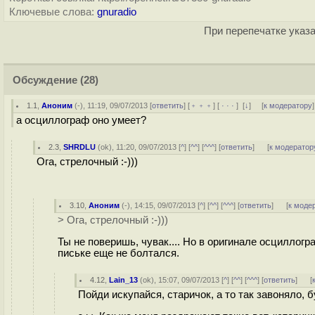
Ключевые слова:
gnuradio
При перепечатке указа
Обсуждение
(28)
1.1
,
Аноним
(
-
), 11:19, 09/07/2013 [
ответить
] [
﹢﹢﹢
] [
· · ·
]
[
↓
] [
к модератору
]
а осциллограф оно умеет?
2.3
,
SHRDLU
(
ok
), 11:20, 09/07/2013 [
^
] [
^^
] [
^^^
] [
ответить
]
[
к модератор
Ога, стрелочный :-)))
3.10
,
Аноним
(
-
), 14:15, 09/07/2013 [
^
] [
^^
] [
^^^
] [
ответить
]
[
к моде
> Ога, стрелочный :-)))
Ты не поверишь, чувак.... Но в оригинале осциллогр
письке еще не болтался.
4.12
,
Lain_13
(
ok
), 15:07, 09/07/2013 [
^
] [
^^
] [
^^^
] [
ответить
]
[
Пойди искупайся, старичок, а то так завоняло, 