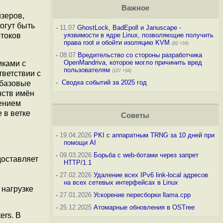
Важное
йзеров,
огут быть
-
11.07
GhostLock, BadEpoll и Januscape -
отоков
уязвимости в ядре Linux, позволяющие получить
права root и обойти изоляцию KVM
(82 +34)
-
08.07
Вредительство со стороны разработчика
OpenMandriva, которое могло причинить вред
иками с
пользователям
(107 +34)
ветствии с
-
Сводка событий за 2025 год
 базовые
нств имён
рением
 в ветке
Советы
-
19.04.2026
PKI с аппаратным TRNG за 10 дней при
помощи AI
-
09.03.2026
Борьба с web-ботами через запрет
доставляет
HTTP/1.1
-
27.02.2026
Удаление всех IPv6 link-local адресов
на всех сетевых интерфейсах в Linux
 нагрузке
-
27.01.2026
Ускорение пересборки llama.cpp
-
25.12.2025
Атомарные обновления в OSTree
ers. В