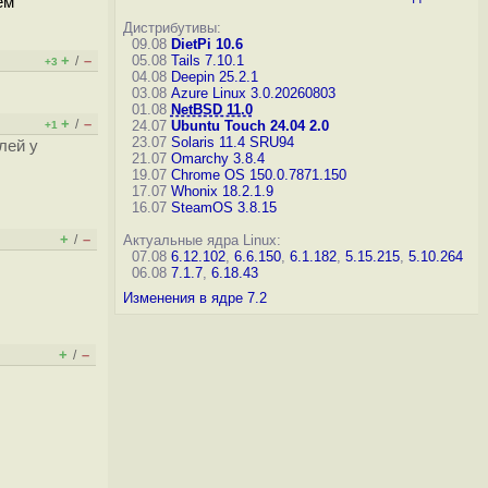
ем
Дистрибутивы:
09.08
DietPi 10.6
+
–
05.08
Tails 7.10.1
/
+3
04.08
Deepin 25.2.1
03.08
Azure Linux 3.0.20260803
01.08
NetBSD 11.0
+
–
/
24.07
Ubuntu Touch 24.04 2.0
+1
23.07
Solaris 11.4 SRU94
лей у
21.07
Omarchy 3.8.4
19.07
Chrome OS 150.0.7871.150
17.07
Whonix 18.2.1.9
16.07
SteamOS 3.8.15
+
–
/
Актуальные ядра Linux:
07.08
6.12.102
,
6.6.150
,
6.1.182
,
5.15.215
,
5.10.264
06.08
7.1.7
,
6.18.43
Изменения в ядре 7.2
+
–
/