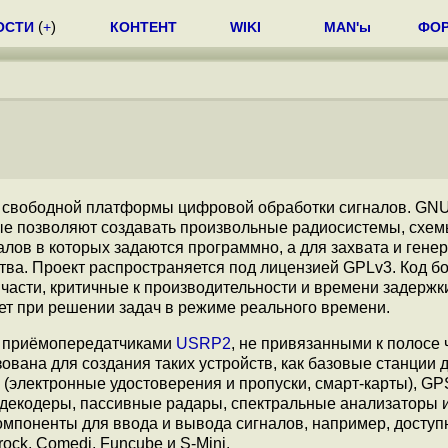
ОСТИ
(
+
)
КОНТЕНТ
WIKI
MAN'ы
ФО
, свободной платформы цифровой обработки сигналов. GNU
рые позволяют создавать произвольные радиосистемы, схе
ов в которых задаются программно, а для захвата и гене
ва. Проект распространяется под лицензией GPLv3. Код б
части, критичные к производительности и времени задержк
кет при решении задач в режиме реального времени.
 приёмопередатчиками
USRP2
, не привязанными к полосе 
вана для создания таких устройств, как базовые станции д
 (электронные удостоверения и пропуски, смарт-карты), GP
-декодеры, пассивные радары, спектральные анализаторы и 
омпоненты для ввода и вывода сигналов, например, досту
ock, Comedi, Funcube и S-Mini.