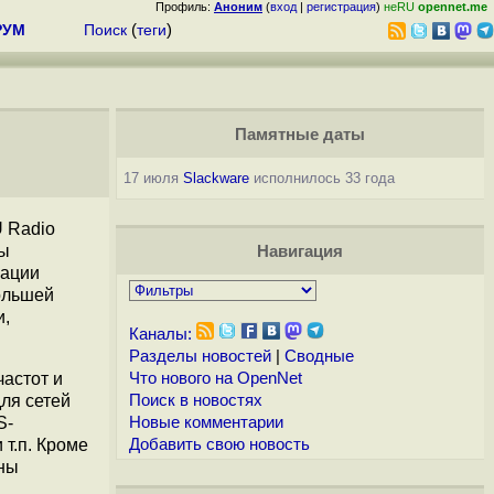
Профиль:
Аноним
(
вход
|
регистрация
)
неRU
opennet.me
РУМ
Поиск
(
теги
)
Памятные даты
17 июля
Slackware
исполнилось 33 года
 Radio
мы
Навигация
рации
ольшей
и,
Каналы:
Разделы новостей
|
Сводные
частот и
Что нового на OpenNet
ля сетей
Поиск в новостях
S-
Новые комментарии
т.п. Кроме
Добавить свою новость
пны