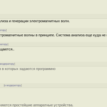
ализа и генерации электромагнитных волн.
атору
]
ктромагнитные волны в принципе. Система анализа еще куда не
ратору
]
бщаются..
 модератору
]
 в которых задаются программно
]
[
к модератору
]
еняются простейшие аппаратные устройства.