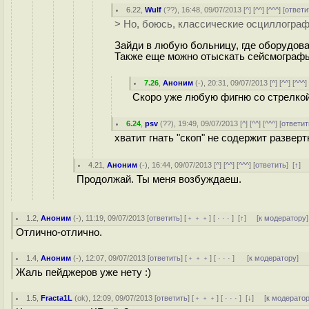
6.22
,
Wulf
(
??
), 16:48, 09/07/2013 [
^
] [
^^
] [
^^^
] [
ответи
> Но, боюсь, классические осциллограф
Зайди в любую больницу, где оборудова
Также еще можно отыскать сейсмографы
7.26
,
Аноним
(
-
), 20:31, 09/07/2013 [
^
] [
^^
] [
^^^
]
Скоро уже любую фигню со стрелко
6.24
,
psv
(
??
), 19:49, 09/07/2013 [
^
] [
^^
] [
^^^
] [
ответит
хватит гнать "скоп" не содержит разверт
4.21
,
Аноним
(
-
), 16:44, 09/07/2013 [
^
] [
^^
] [
^^^
] [
ответить
]
[
↑
] 
Продолжай. Ты меня возбуждаеш.
1.2
,
Аноним
(
-
), 11:19, 09/07/2013 [
ответить
] [
﹢﹢﹢
] [
· · ·
]
[
↑
] [
к модератору
]
Отлично-отлично.
1.4
,
Аноним
(
-
), 12:07, 09/07/2013 [
ответить
] [
﹢﹢﹢
] [
· · ·
]
[
к модератору
]
Жаль пейджеров уже нету :)
1.5
,
Fracta1L
(
ok
), 12:09, 09/07/2013 [
ответить
] [
﹢﹢﹢
] [
· · ·
]
[
↓
] [
к модерато