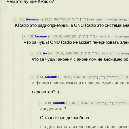
Чем это лучше KRadio?
2.6
,
Аноним
(
-
), 12:20, 09/07/2013 [
^
] [
^^
] [
^^^
] [
ответить
]
[
к модератору
]
KRadio это радиоприёмник, а GNU Radio это система ан
3.8
,
Аноним
(
-
), 13:04, 09/07/2013 [
^
] [
^^
] [
^^^
] [
ответить
]
[
к модер
Что за чушь! GNU Radio не может генерировать эле
4.9
,
Av
(
ok
), 13:58, 09/07/2013 [
^
] [
^^
] [
^^^
] [
ответить
]
[
к моде
что за чушь! аноним с анонимом не анонимно о
4.14
,
Аноним
(
-
), 15:19, 09/07/2013 [
^
] [
^^
] [
^^^
] [
ответить
]
[
к
> форма принимаемых и отправляемых сигналов
недочитал? ;)
5.19
,
Аноним
(
-
), 16:22, 09/07/2013 [
^
] [
^^
] [
^^^
] [
ответить
>недочитал?
С точностью до наоборот.
> а для захвата и генерации сигналов прим