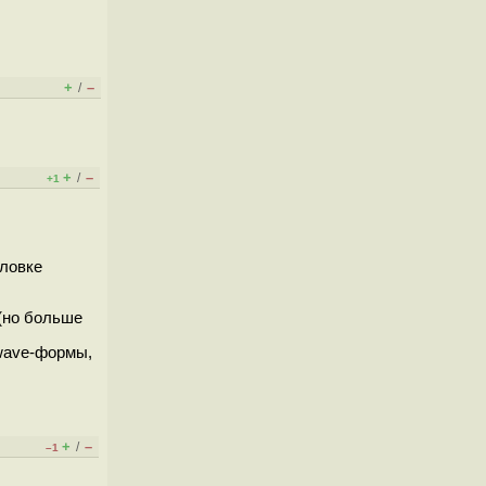
+
–
/
+
–
/
+1
оловке
 (но больше
 wave-формы,
+
–
/
–1