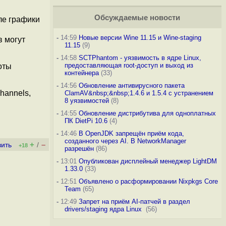
Обсуждаемые новости
ле графики
-
14:59
Новые версии Wine 11.15 и Wine-staging
 могут
11.15
(9)
-
14:58
SCTPhantom - уязвимость в ядре Linux,
предоставляющая root-доступ и выход из
оты
контейнера
(33)
-
14:56
Обновление антивирусного пакета
channels,
ClamAV&nbsp;&nbsp;1.4.6 и 1.5.4 с устранением
8 уязвимостей
(8)
-
14:55
Обновление дистрибутива для одноплатных
ПК DietPi 10.6
(4)
-
14:46
В OpenJDK запрещён приём кода,
созданного через AI. В NetworkManager
+
–
вить
/
+18
разрешён
(86)
-
13:01
Опубликован дисплейный менеджер LightDM
1.33.0
(33)
-
12:51
Объявлено о расформировании Nixpkgs Core
Team
(65)
-
12:49
Запрет на приём AI-патчей в раздел
drivers/staging ядра Linux
(56)