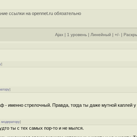
ние ссылки на opennet.ru обязательно
Ajax
|
1 уровень
|
Линейный
|
+/-
|
Раскры
у
]
ратору
]
аф - именно стрелочный. Правда, тогда ты даже мутной каплей у
к модератору
]
будто ты с тех самых пор-то и не мылся.