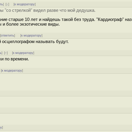
ть
]
[
↓
] [
к модератору
]
ы "со стрелкой" видел разве что мой дедушка.
ние старше 10 лет и найдешь такой без труда. "Кардиограф" на
 и более экзотические виды.
 [
ответить
]
[
к модератору
]
й осциллографом называть будут.
ь
]
[
↑
] [
к модератору
]
ки по времени.
[
к модератору
]
ру
]