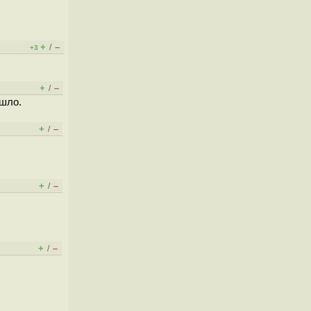
+
–
/
+3
+
–
/
 шло.
+
–
/
+
–
/
+
–
/