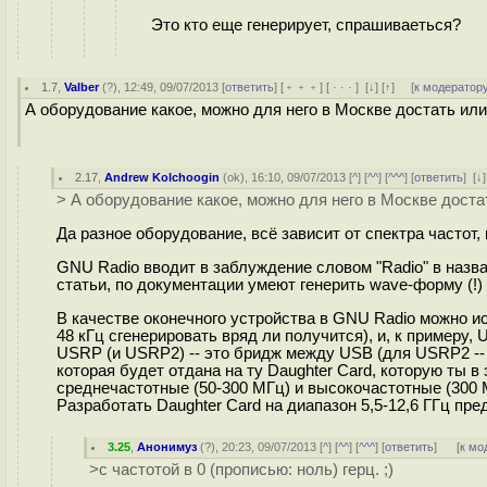
Это кто еще генерирует, спрашиваеться?
1.7
,
Valber
(
?
), 12:49, 09/07/2013 [
ответить
] [
﹢﹢﹢
] [
· · ·
]
[
↓
] [
↑
] [
к модератор
А оборудование какое, можно для него в Москве достать или
2.17
,
Andrew Kolchoogin
(
ok
), 16:10, 09/07/2013 [
^
] [
^^
] [
^^^
] [
ответить
]
[
↓
> А оборудование какое, можно для него в Москве доста
Да разное оборудование, всё зависит от спектра частот,
GNU Radio вводит в заблуждение словом "Radio" в назва
статьи, по документации умеют генерить wave-форму (!) с
В качестве оконечного устройства в GNU Radio можно и
48 кГц сгенерировать вряд ли получится), и, к примеру, US
USRP (и USRP2) -- это бридж между USB (для USRP2 -- 
которая будет отдана на ту Daughter Card, которую ты в
среднечастотные (50-300 МГц) и высокочастотные (300 М
Разработать Daughter Card на диапазон 5,5-12,6 ГГц пред
3.25
,
Анонимуз
(
?
), 20:23, 09/07/2013 [
^
] [
^^
] [
^^^
] [
ответить
]
[
к мо
>с частотой в 0 (прописью: ноль) герц. ;)