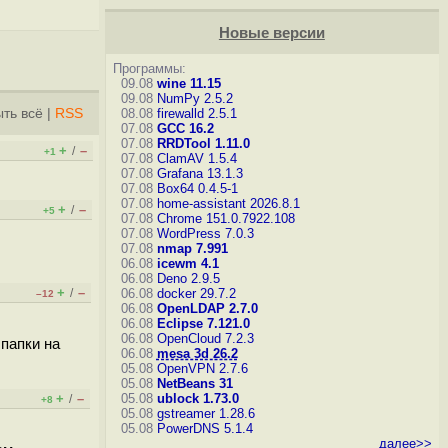
Новые версии
Программы:
09.08
wine 11.15
09.08
NumPy 2.5.2
ть всё
|
RSS
08.08
firewalld 2.5.1
07.08
GCC 16.2
07.08
RRDTool 1.11.0
+
–
/
+1
07.08
ClamAV 1.5.4
07.08
Grafana 13.1.3
07.08
Box64 0.4.5-1
07.08
home-assistant 2026.8.1
+
–
/
+5
07.08
Chrome 151.0.7922.108
07.08
WordPress 7.0.3
07.08
nmap 7.991
06.08
icewm 4.1
06.08
Deno 2.9.5
+
–
/
06.08
docker 29.7.2
–12
06.08
OpenLDAP 2.7.0
06.08
Eclipse 7.121.0
06.08
OpenCloud 7.2.3
 папки на
06.08
mesa 3d 26.2
05.08
OpenVPN 2.7.6
05.08
NetBeans 31
+
–
05.08
ublock 1.73.0
/
+8
05.08
gstreamer 1.28.6
05.08
PowerDNS 5.1.4
далее>>