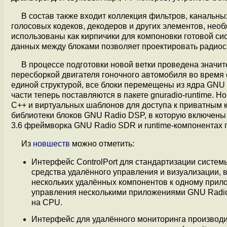
В состав также входит коллекция фильтров, канальны
голосовых кодеков, декодеров и других элементов, нео
использованы как кирпичики для компоновки готовой си
данных между блоками позволяет проектировать радио
В процессе подготовки новой ветки проведена значит
пересборкой двигателя гоночного автомобиля во время
единой структурой, все блоки перемещены из ядра GNU
части теперь поставляются в пакете gnuradio-runtime. 
С++ и виртуальных шаблонов для доступа к приватным 
библиотеки блоков GNU Radio DSP, в которую включены
3.6 фреймворка GNU Radio SDR и runtime-компонентах 
Из
новшеств
можно отметить:
Интерфейс ControlPort для стандартизации систем
средства удалённого управления и визуализации,
нескольких удалённых компонентов к одному прило
управления несколькими приложениями GNU Radio. 
на CPU.
Интерфейс для удалённого мониторинга производит