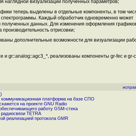
 для наглядной визуализации полученных параметров;
афики теперь выделены в отдельные компоненты, в том чис
и спектрограммы. Каждый обработчик одновременно может
м полученных данных. Для изменения оформления графиков
на производительность отрисовки;
изованы дополнительные возможности для визуализации раб
e и gr::analog::agc3_*, реализованы компоненты gr-fec и gr-
испра
.
)
 коммуникационная платформа на базе СПО
скажется на проекте GNU Radio
, обеспечивающего работу GSM-стека
й радиосвязи TETRA
ой реализацией протокола GMR