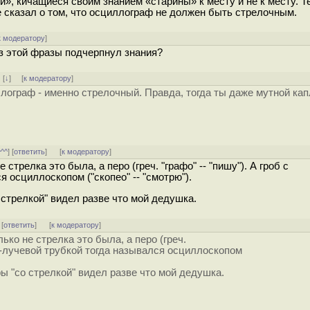
и», кичащиеся своим знанием «старины» к месту и не к месту. Т
е сказал о том, что осциллограф не должен быть стрелочным.
к модератору
]
из этой фразы подчерпнул знания?
]
[
↓
] [
к модератору
]
ллограф - именно стрелочный. Правда, тогда ты даже мутной кап
^^^
] [
ответить
]
[
к модератору
]
стрелка это была, а перо (греч. "графо" -- "пишу"). А гроб с
 осциллоскопом ("скопео" -- "смотрю").
стрелкой" видел разве что мой дедушка.
 [
ответить
]
[
к модератору
]
ько не стрелка это была, а перо (греч.
нно-лучевой трубкой тогда назывался осциллоскопом
ы "со стрелкой" видел разве что мой дедушка.