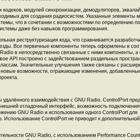
х кодеков, модулей синхронизации, демодуляторов, эквала
бходимых для создания радиосистем. Указанные элементы м
стемы, что в сочетании с возможностями по определению п
системы даже без навыков программирования.
ельная реструктуризация кода, что сравнивается разработч
 езды. Все первичные компоненты теперь оформлены в соот
 Radio в непосредственно связанные с ними компоненты, а
Новое API построено с задействованием раздельных простра
классам. Значительные улучшения также связаны с расши
 новые возможности, отражающие изменения, добавленные
проекта.
ы удалённого взаимодействия с GNU Radio. ControlPort пре
 внешний отладочный интерфейс, возможность подключения
жению GNU Radio и использования одного ControlPort для
Использование ControlPort не приводит к дополнительной
ельности GNU Radio, с использованием Performance Count