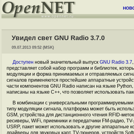
НОВ
Увидел свет GNU Radio 3.7.0
09.07.2013 09:52 (MSK)
Доступен
новый значительный выпуск
GNU Radio 3.7
представляет собой набор программ и библиотек, кото
модуляции и форма принимаемых и отправляемых сигнал
сигналов применяются простейшие аппаратные устройст
части компонентов GNU Radio написан на языке Python, 
написаны на языке С++, что позволяет использовать па
В комбинации с универсальными программируемыми
типу модуляции сигнала, платформа может быть использо
GSM, устройства для дистанционного чтения RFID-меток
ресиверы, WiFi, приемники и передатчики FM-радио, TV
USRP, пакет может использовать и другие аппаратные к
драйверы для звуковых карт, TV-тюнеров, устройств Softr