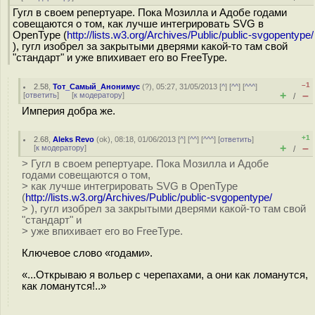
Гугл в своем репертуаре. Пока Мозилла и Адобе годами
совещаются о том, как лучше интегрировать SVG в
OpenType (
http://lists.w3.org/Archives/Public/public-svgopentype/
), гугл изобрел за закрытыми дверями какой-то там свой
"стандарт" и уже впихивает его во FreeType.
–1
2.58
,
Тот_Самый_Анонимус
(
?
), 05:27, 31/05/2013 [
^
] [
^^
] [
^^^
]
+
–
[
ответить
]
[
к модератору
]
/
Империя добра же.
+1
2.68
,
Aleks Revo
(
ok
), 08:18, 01/06/2013 [
^
] [
^^
] [
^^^
] [
ответить
]
+
–
[
к модератору
]
/
> Гугл в своем репертуаре. Пока Мозилла и Адобе
годами совещаются о том,
> как лучше интегрировать SVG в OpenType
(
http://lists.w3.org/Archives/Public/public-svgopentype/
> ), гугл изобрел за закрытыми дверями какой-то там свой
"стандарт" и
> уже впихивает его во FreeType.
Ключевое слово «годами».
«...Открываю я вольер с черепахами, а они как ломанутся,
как ломанутся!..»