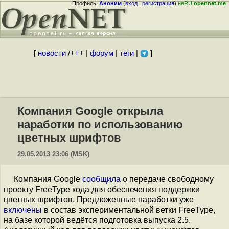
Профиль:
Аноним
(
вход
|
регистрация
)
неRU
opennet.me
[
новости
/
+++
|
форум
|
теги
|
]
Компания Google открыла
наработки по использованию
цветных шрифтов
29.05.2013 23:06 (MSK)
Компания Google
сообщила
о передаче свободному
проекту FreeType кода для обеспечения поддержки
цветных шрифтов. Предложенные наработки уже
включены
в состав экспериментальной ветки FreeType,
на базе которой ведётся подготовка выпуска 2.5.