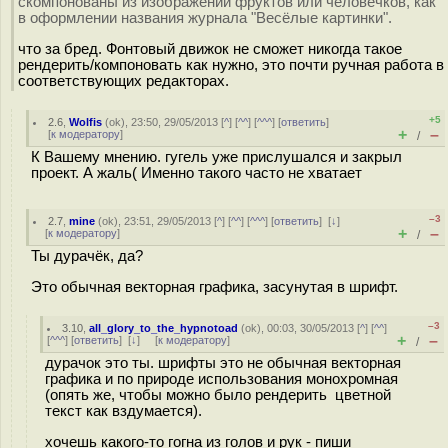
скомпонованы из изображений фруктов или человечков, как
в оформлении названия журнала "Весёлые картинки".
что за бред. Фонтовый движок не сможет никогда такое
рендерить/компоновать как нужно, это почти ручная работа в
соответствующих редакторах.
+5
2.6
,
Wolfis
(
ok
), 23:50, 29/05/2013 [
^
] [
^^
] [
^^^
] [
ответить
]
+
–
[
к модератору
]
/
К Вашему мнению. гугель уже прислушался и закрыл
проект. А жаль( Именно такого часто не хватает
–3
2.7
,
mine
(
ok
), 23:51, 29/05/2013 [
^
] [
^^
] [
^^^
] [
ответить
]
[
↓
]
+
–
[
к модератору
]
/
Ты дурачёк, да?
Это обычная векторная графика, засунутая в шрифт.
–3
3.10
,
all_glory_to_the_hypnotoad
(
ok
), 00:03, 30/05/2013 [
^
] [
^^
]
+
–
[
^^^
] [
ответить
]
[
↓
] [
к модератору
]
/
дурачок это ты. шрифты это не обычная векторная
графика и по природе использования монохромная
(опять же, чтобы можно было рендерить цветной
текст как вздумается).
хочешь какого-то гогна из голов и рук - пиши