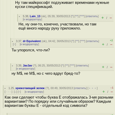
Ну там майкрософт подзуживает временами нужные
куски спецификаций.
5.38
,
Lain_13
(
ok
), 05:39, 30/05/2013 [
^
] [
^^
] [
^^^
] [
ответить
]
+
–
/
[
к модератору
]
Не, ну они-то, конечно, участвовали, но там
ещё много народу руку приложило.
+2
3.37
,
dr Equivalent
(
ok
), 04:42, 30/05/2013 [
^
] [
^^
] [
^^^
] [
ответить
]
+
–
[
↑
] [
к модератору
]
/
Ты упоролся, что-ли?
3.39
,
JavJav
(
?
), 06:25, 30/05/2013 [
^
] [
^^
] [
^^^
] [
ответить
]
+
–
/
[
к модератору
]
ну M$, не M$, но с чего вдруг бред-то?
–1
1.25
,
хрюкотающий зелюк
(
?
), 00:49, 30/05/2013 [
ответить
] [
﹢﹢﹢
]
+
–
[
· · ·
]
[
↓
] [
↑
] [
к модератору
]
/
Как они сделают чтобы буква Е отображалась 3-мя разными
вариантами? По порядку или случайным образом? Каждым
вариантам буквы Е - отдельный код символа?