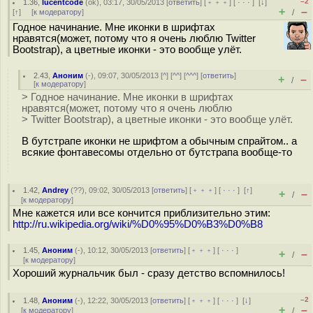
–2
1.36
,
lucentcode
(
ok
), 03:17, 30/05/2013 [
ответить
] [
﹢﹢﹢
] [
· · ·
]
[
↓
]
+
–
[
↑
] [
к модератору
]
/
Годное начинание. Мне иконки в шрифтах
нравятся(может, потому что я очень люблю Twitter
Bootstrap), а цветные иконки - это вообще улёт.
2.43
,
Аноним
(
-
), 09:07, 30/05/2013 [
^
] [
^^
] [
^^^
] [
ответить
]
+
–
/
[
к модератору
]
> Годное начинание. Мне иконки в шрифтах
нравятся(может, потому что я очень люблю
> Twitter Bootstrap), а цветные иконки - это вообще улёт.
В бутстрапе иконки не шрифтом а обычным спрайтом.. а
всякие фонтавесомы отдельно от бутстрапа вообще-то
1.42
,
Andrey
(
??
), 09:02, 30/05/2013 [
ответить
] [
﹢﹢﹢
] [
· · ·
]
[
↑
]
+
–
/
[
к модератору
]
Мне кажется или все кончится приблизительно этим:
http://ru.wikipedia.org/wiki/%D0%95%D0%B3%D0%B8
1.45
,
Аноним
(
-
), 10:12, 30/05/2013 [
ответить
] [
﹢﹢﹢
] [
· · ·
]
+
–
/
[
к модератору
]
Хороший журнальчик был - сразу детство вспомнилось!
–2
1.48
,
Аноним
(
-
), 12:22, 30/05/2013 [
ответить
] [
﹢﹢﹢
] [
· · ·
]
[
↓
]
+
–
[
к модератору
]
/