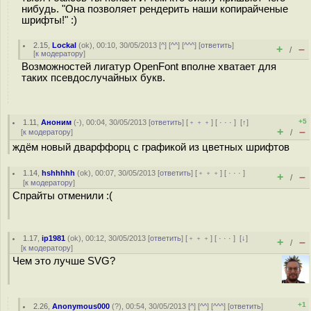
нибудь. "Она позволяет рендерить наши копирайченые
шрифты!" :)
2.15
,
Lockal
(
ok
), 00:10, 30/05/2013 [
^
] [
^^
] [
^^^
] [
ответить
]
+
–
/
[
к модератору
]
Возможностей лигатур OpenFont вполне хватает для
таких псевдослучайных букв.
+5
1.11
,
Аноним
(
-
), 00:04, 30/05/2013 [
ответить
] [
﹢﹢﹢
] [
· · ·
]
[
↑
]
+
–
[
к модератору
]
/
ждём новый дварффорц с графикой из цветных шрифтов
1.14
,
hshhhhh
(
ok
), 00:07, 30/05/2013 [
ответить
] [
﹢﹢﹢
] [
· · ·
]
+
–
/
[
к модератору
]
Спрайты отменили :(
1.17
,
ip1981
(
ok
), 00:12, 30/05/2013 [
ответить
] [
﹢﹢﹢
] [
· · ·
]
[
↓
]
+
–
/
[
к модератору
]
Чем это лучше SVG?
+1
2.26
,
Anonymous000
(
?
), 00:54, 30/05/2013 [
^
] [
^^
] [
^^^
] [
ответить
]