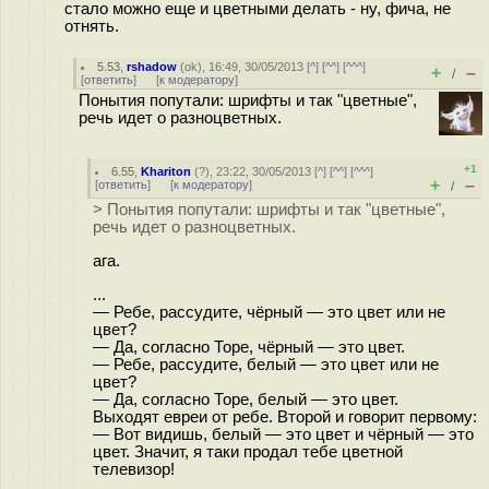
стало можно еще и цветными делать - ну, фича, не
отнять.
5.53
,
rshadow
(
ok
), 16:49, 30/05/2013 [
^
] [
^^
] [
^^^
]
+
–
/
[
ответить
]
[
к модератору
]
Понытия попутали: шрифты и так "цветные",
речь идет о разноцветных.
+1
6.55
,
Khariton
(
?
), 23:22, 30/05/2013 [
^
] [
^^
] [
^^^
]
+
–
[
ответить
]
[
к модератору
]
/
> Понытия попутали: шрифты и так "цветные",
речь идет о разноцветных.
ага.
...
— Ребе, рассудите, чёрный — это цвет или не
цвет?
— Да, согласно Торе, чёрный — это цвет.
— Ребе, рассудите, белый — это цвет или не
цвет?
— Да, согласно Торе, белый — это цвет.
Выходят евреи от ребе. Второй и говорит первому:
— Вот видишь, белый — это цвет и чёрный — это
цвет. Значит, я таки продал тебе цветной
телевизор!