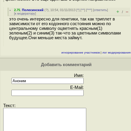
2.75
,
Полесинский
(
?
), 10:54, 01/11/2013 [
^
] [
^^
] [
^^^
] [
ответить
]
+
–
/
[
к модератору
]
это очень интересно для генетики, так как триплет в
зависимости от его кодонного состояния можно по
центральному символу оцветнять красным(1)
зеленым(2) и синим(3) так-что за цветными символами
будущее.Они меньше места займут.
игнорирование участников
|
лог модерирования
Добавить комментарий
Имя:
E-Mail:
Текст: