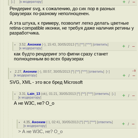
+
–
[
↓
] [
к модератору
]
/
Рендеринг svg, к сожалению, до сих пор в разных
браузерах по-разному неполноценен.
А эта штука, к примеру, позволит легко делать цветные
retina-compatible иконки, не требуя даже наличия ретины у
разработчика.
3.52
,
Аноним
(
-
), 15:43, 30/05/2013 [
^
] [
^^
] [
^^^
] [
ответить
]
+
–
/
[
к модератору
]
как будто рендеринг это фигни сразу станет
полноценным во всех браузерах
–9
2.27
,
Аноним
(
-
), 00:57, 30/05/2013 [
^
] [
^^
] [
^^^
] [
ответить
]
[
↑
]
+
–
[
к модератору
]
/
SVG, XML - это все бред Microsoft
3.31
,
Lain_13
(
ok
), 01:21, 30/05/2013 [
^
] [
^^
] [
^^^
] [
ответить
]
[
↓
]
+
–
/
[
к модератору
]
А не W3C, не? О_о
4.35
,
Аноним
(
-
), 02:41, 30/05/2013 [
^
] [
^^
] [
^^^
] [
ответить
]
+
–
/
[
к модератору
]
> А не W3C, не? О_о