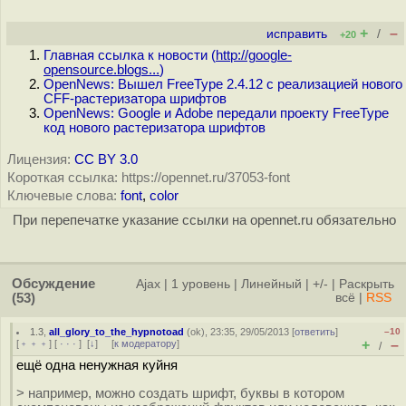
+
–
исправить
/
+20
Главная ссылка к новости (
http://google-
opensource.blogs...
)
OpenNews: Вышел FreeType 2.4.12 с реализацией нового
CFF-растеризатора шрифтов
OpenNews: Google и Adobe передали проекту FreeType
код нового растеризатора шрифтов
Лицензия:
CC BY 3.0
Короткая ссылка: https://opennet.ru/37053-font
Ключевые слова:
font
,
color
При перепечатке указание ссылки на opennet.ru обязательно
Обсуждение
Ajax
|
1 уровень
|
Линейный
|
+/-
|
Раскрыть
(53)
всё
|
RSS
1.3
,
all_glory_to_the_hypnotoad
(
ok
), 23:35, 29/05/2013 [
ответить
]
–10
+
–
[
﹢﹢﹢
] [
· · ·
]
[
↓
] [
к модератору
]
/
ещё одна ненужная куйня
> например, можно создать шрифт, буквы в котором