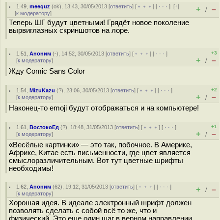
1.49
,
meequz
(
ok
), 13:43, 30/05/2013 [
ответить
] [
﹢﹢﹢
] [
· · ·
]
[
↑
]
+
–
/
[
к модератору
]
Теперь ШГ будут цветными! Грядёт новое поколение
вырвиглазных скриншотов на лоре.
+3
1.51
,
Аноним
(
-
), 14:52, 30/05/2013 [
ответить
] [
﹢﹢﹢
] [
· · ·
]
+
–
[
к модератору
]
/
Жду Comic Sans Color
+2
1.54
,
MizuKazu
(
?
), 23:06, 30/05/2013 [
ответить
] [
﹢﹢﹢
] [
· · ·
]
+
–
[
к модератору
]
/
Наконец-то emoji будут отображаться и на компьютере!
+1
1.61
,
ВостокоЕд
(
?
), 18:48, 31/05/2013 [
ответить
] [
﹢﹢﹢
] [
· · ·
]
+
–
[
к модератору
]
/
«Весёлые картинки» — это так, побочное. В Америке,
Африке, Китае есть письменности, где цвет является
смыслоразличительным. Вот тут цветные шрифты
необходимы!
1.62
,
Аноним
(
62
), 19:12, 31/05/2013 [
ответить
] [
﹢﹢﹢
] [
· · ·
]
+
–
/
[
к модератору
]
Хорошая идея. В идеале электронный шрифт должен
позволять сделать с собой всё то же, что и
физический. Это еще один шаг в верном направлении.