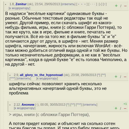
1.8
,
Zenitur
(
ok
), 23:54, 29/05/2013 [
ответить
] [
﹢﹢﹢
] [
· · ·
]
[
↓
] [
↑
]
+
–
/
[
к модератору
]
В надписи "весёлые картинки" одинаковые буквы -
разные. Обычные текстовые редакторы так ещё не
умеют. Другой пример, если скачать шрифт из какого-
нибудь фильма, игры, книги (с обложки Гарри Поттера), то
так же круто, как в игре, фильме и книге, печатать не
получается. Всё из-за того же: в фильме буквы "а" и "е"
отличаются друг от друга, в шрифте - нет. Меняя размер
шрифта, начертание, жирность или включая WordArt - всё-
таки можно добиться отличий вида одной и той же буквы. Но
только незначительные деформации, а не как в "весёлых
картинках", когда в одной букве "е" есть голова Чипполино, а
на другой - нет.
2.9
,
all_glory_to_the_hypnotoad
(
ok
), 23:58, 29/05/2013 [
^
] [
^^
]
+
–
/
[
^^^
] [
ответить
]
[
к модератору
]
шрифты сейчас позволяют хранить несколько
альтернативных начертаний одной буквы, это не
проблема
+1
2.12
,
Аноним
(
-
), 00:05, 30/05/2013 [
^
] [
^^
] [
^^^
] [
ответить
]
+
–
[
к модератору
]
/
> игры, книги (с обложки Гарри Поттера),
А потом придет копирас и объяснит на сколько сотен
тысяч баксов ты попал. И тем кто библу пришьют чего-