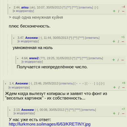
–4
2.44
,
arisu
(
ok
), 10:07, 30/05/2013 [
^
] [
^^
] [
^^^
] [
ответить
]
[
↑
]
+
–
[
к модератору
]
/
> ещё одна ненужная куйня
плюс бесконечность.
+1
3.47
,
Аноним
(
-
), 11:44, 30/05/2013 [
^
] [
^^
] [
^^^
] [
ответить
]
+
–
[
к модератору
]
/
умноженная на ноль
4.64
,
www2
(
??
), 19:25, 31/05/2013 [
^
] [
^^
] [
^^^
] [
ответить
]
+
–
/
[
к модератору
]
Получается неопределённое число.
+5
1.4
,
Аноним
(
-
), 23:46, 29/05/2013 [
ответить
] [
﹢﹢﹢
] [
· · ·
]
[
↓
] [
↑
]
+
–
[
к модератору
]
/
Ждем когда вылезут копирасы и заявят что фонт из
"веселых картинок" - их собственность...
+7
2.13
,
Аноним
(
-
), 00:06, 30/05/2013 [
^
] [
^^
] [
^^^
] [
ответить
]
+
–
[
к модератору
]
/
У нас уже есть ответ:
http://lurkmore.so/images/6/63/KRETINY.jpg