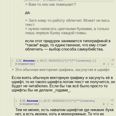
> Вам-то оно как помешает?
да.
> Зато кому-то работу облегчит. Может не весь
текст
> нужно написать цветными буквами, а только
лишь первую букву каждой главы.
если этот придурок занимается типографикой в
*таком* виде, то единственное, что ему стоит
облегчить — выбор способа самоубийства.
–1
3.22
,
Аноним
(
-
), 00:27, 30/05/2013 [
^
] [
^^
] [
^^^
] [
ответить
]
[
↑
]
+
–
[
к модератору
]
/
> Это обычная векторная графика, засунутая в шрифт.
Если взять обычную векторную графику и засунуть её в
шрифт, то из такого шрифта потом текст не получится, он
будет не читабелен. Если бы так всё было просто то
шрифты бы не делали _годами_.
+1
4.33
,
Аноним
(
-
), 02:37, 30/05/2013 [
^
] [
^^
] [
^^^
] [
ответить
]
+
–
[
к модератору
]
/
Тем не менее, есть навалом шрифтов где никаких букв
нет, а есть иконки, хоть и монохромные. То что их