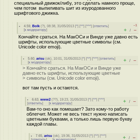
специальный движок/либу, это сделать намного проще,
чем потом выпиливать шит из изуродованного
шрифтового джижка.
–1
4.59
,
Bolk
(
?
), 08:38, 31/05/2013 [
^
] [
^^
] [
^^^
] [
ответить
]
+
–
[
к модератору
]
/
Кончайте сраться. На МакОСи и Винде уже давно есть
шрифты, использующие цветные символы (см.
Unicode color emoji).
5.60
,
arisu
(
ok
), 10:01, 31/05/2013 [
^
] [
^^
] [
^^^
] [
ответить
]
+
–
/
[
к модератору
]
> Кончайте сраться. На МакОСи и Винде уже
давно есть шрифты, использующие цветные
> символы (см. Unicode color emoji).
вот там пусть и остаются.
6.63
,
www2
(
??
), 19:23, 31/05/2013 [
^
] [
^^
] [
^^^
]
+
–
/
[
ответить
]
[
к модератору
]
Вам-то оно как помешает? Зато кому-то работу
облегчит. Может не весь текст нужно написать
цветными буквами, а только лишь первую букву
каждой главы.
7.65
,
arisu
(
ok
), 19:36, 31/05/2013 [
^
] [
^^
] [
^^^
]
+
–
/
[
ответить
]
[
к модератору
]