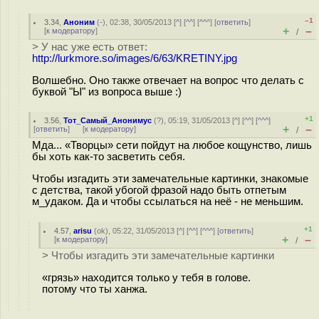
–1
3.34
,
Аноним
(
-
), 02:38, 30/05/2013 [
^
] [
^^
] [
^^^
] [
ответить
]
+
–
[
к модератору
]
/
> У нас уже есть ответ:
http://lurkmore.so/images/6/63/KRETINY.jpg
Волшебно. Оно также отвечает на вопрос что делать с
буквой "Ы" из вопроса выше :)
+1
3.56
,
Тот_Самый_Анонимус
(
?
), 05:19, 31/05/2013 [
^
] [
^^
] [
^^^
]
+
–
[
ответить
]
[
к модератору
]
/
Мда... «Творцы» сети пойдут на любое кощунство, лишь
бы хоть как-то засветить себя.
Чтобы изгадить эти замечательные картинки, знакомые
с детства, такой убогой фразой надо быть отпетым
м_удаком. Да и чтобы ссылаться на неё - не меньшим.
+1
4.57
,
arisu
(
ok
), 05:22, 31/05/2013 [
^
] [
^^
] [
^^^
] [
ответить
]
+
–
[
к модератору
]
/
> Чтобы изгадить эти замечательные картинки
«грязь» находится только у тебя в голове.
потому что ты ханжа.