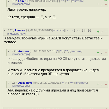
+2
2.32
,
Lain_13
(
ok
), 01:23, 30/05/2013 [
^
] [
^^
] [
^^^
] [
ответить
]
+
–
[
к модератору
]
/
Лигатурами, например.
Кстати, средняя — Ё, а не Е.
1.28
,
Аноним
(
-
), 01:05, 30/05/2013 [
ответить
] [
﹢﹢﹢
] [
· · ·
]
[
↓
] [
↑
]
+
–
/
[
к модератору
]
<зануда>Любимые игры на ASCII могут стать цветастее и
теплее
2.41
,
Аноним
(
-
), 08:02, 30/05/2013 [
^
] [
^^
] [
^^^
] [
ответить
]
+
–
/
[
к модератору
]
> <зануда>Любимые игры на ASCII могут стать цветастее
и теплее
И тихо и незаметно превратятся в графические. Ждём
анонса библиотеки для 3D шрифтов.
2.67
,
Aleks Revo
(
ok
), 08:13, 01/06/2013 [
^
] [
^^
] [
^^^
] [
ответить
]
+
–
/
[
к модератору
]
Ага, переписка с другими игроками и нпц привратится
в весёлый квест ))