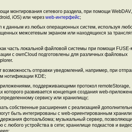
мощи монтирования сетевого раздела, при помощи WebDAV,
roid, iOS) или через
web-интерфейс
;
 к данным из любых операционных систем, используя люб
ищенных межсетевым экраном или находящихся за трансля
 как часть локальной файловой системы при помощи FUSE-
грации с ownCloud подготовлены для различных файловых
plorer.
ает возможность отправки уведомлений, например, при отпр
зм нотификации KDE;
приложениями, поддерживающими протокол remoteStorage,
ках которого развивается концепция создания web-приложен
 определенному сервису или хранилищу;
вать собственные расширения с реализацией дополнитель
 могут быть интегрированы с web-ориентированным хранил
оддержания фотоальбома; музыкальный сервер, позволяющ
с любого устройства в сети; хранилище подкастов и виде
еер;