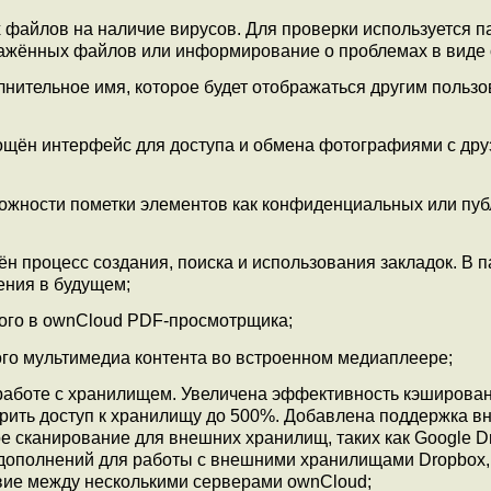
файлов на наличие вирусов. Для проверки используется п
ажённых файлов или информирование о проблемах в виде 
лнительное имя, которое будет отображаться другим польз
щён интерфейс для доступа и обмена фотографиями с дру
ожности пометки элементов как конфиденциальных или пуб
 процесс создания, поиска и использования закладок. В п
ения в будущем;
ого в ownCloud PDF-просмотрщика;
го мультимедиа контента во встроенном медиаплеере;
работе с хранилищем. Увеличена эффективность кэширова
орить доступ к хранилищу до 500%. Добавлена поддержка в
 сканирование для внешних хранилищ, таких как Google Dr
 дополнений для работы с внешними хранилищами Dropbox, S
вие между несколькими серверами ownCloud;