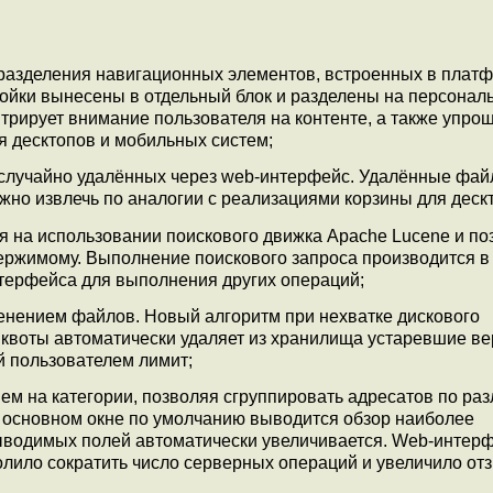
разделения навигационных элементов, встроенных в платф
йки вынесены в отдельный блок и разделены на персонал
рирует внимание пользователя на контенте, а также упро
я десктопов и мобильных систем;
 случайно удалённых через web-интерфейс. Удалённые фай
жно извлечь по аналогии с реализациями корзины для деск
ая на использовании поискового движка Apache Lucene и п
одержимому. Выполнение поискового запроса производится в
терфейса для выполнения других операций;
енением файлов. Новый алгоритм при нехватке дискового
квоты автоматически удаляет из хранилища устаревшие ве
 пользователем лимит;
ем на категории, позволяя сгруппировать адресатов по ра
. В основном окне по умолчанию выводится обзор наиболее
ыводимых полей автоматически увеличивается. Web-интер
волило сократить число серверных операций и увеличило от