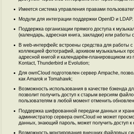
Имеется система управления правами пользователе
Модули для интеграции поддержки OpenID и LDAP.
Поддержка организации прямого доступа к музыка
(календарь, адресная книга, закладки) или работы
В web-интерфейс встроены средства для работы с
коллекцией фотографий, архивом музыкальных пр
адресной книгой и календарём-планировщиком из
Kontact, Thunderbird и Evolution;
Для ownCloud подготовлен сервер Ampache, позво
как Amarok и Tomahawk;
Возможность использования в качестве бэкенда дл
позволит получить доступ к старым версиям файло
пользователям в любой момент отменить обновлени
Поддержка шифрованной передачи данных и хране
администратор сервера ownCloud не может просмот
данных, знающий пароль, может получить доступ к
Возможность монтирования внешних файловых сис