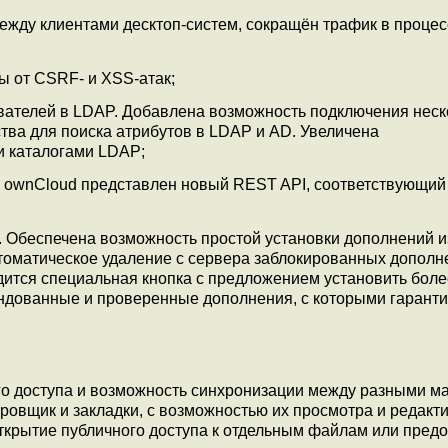
ежду клиентами десктоп-систем, сокращён трафик в процес
 от CSRF- и XSS-атак;
вателей в LDAP. Добавлена возможность подключения неск
тва для поиска атрибутов в LDAP и AD. Увеличена
и каталогами LDAP;
й ownCloud представлен новый REST API, соответствующий
 Обеспечена возможность простой установки дополнений и
втоматическое удаление с сервера заблокированных дополн
ится специальная кнопка с предложением установить бол
ндованные и проверенные дополнения, с которыми гарант
го доступа и возможность синхронизации между разными 
ировщик и закладки, с возможностью их просмотра и редакт
открытие публичного доступа к отдельным файлам или пред