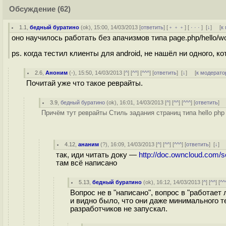
Обсуждение
(62)
1.1
,
бедный буратино
(
ok
), 15:00, 14/03/2013 [
ответить
] [
﹢﹢﹢
] [
· · ·
]
[
↓
] [
к
оно научилось работать без апачизмов типа page.php/hello/w
ps. когда тестил клиенты для android, не нашёл ни одного, 
2.6
,
Аноним
(
-
), 15:50, 14/03/2013 [
^
] [
^^
] [
^^^
] [
ответить
]
[
↓
] [
к модерато
Почитай уже что такое реврайты.
3.9
,
бедный буратино
(
ok
), 16:01, 14/03/2013 [
^
] [
^^
] [
^^^
] [
ответить
]
Причём тут реврайты Стиль задания страниц типа hello php tr
4.12
,
ананим
(
?
), 16:09, 14/03/2013 [
^
] [
^^
] [
^^^
] [
ответить
]
[
↓
] 
так, иди читать доку —
http://doc.owncloud.com/s
там всё написано
5.13
,
бедный буратино
(
ok
), 16:12, 14/03/2013 [
^
] [
^^
] [
^^
Вопрос не в "написано", вопрос в "работает 
и видно было, что они даже минимального те
разработчиков не запускал.