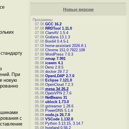
се
Новые версии
Программы:
07.08
GCC 16.2
07.08
RRDTool 1.11.0
ольких
07.08
ClamAV 1.5.4
07.08
Grafana 13.1.3
07.08
Box64 0.4.5-1
07.08
home-assistant 2026.8.1
07.08
Chrome 151.0.7922.108
 стандарту
07.08
WordPress 7.0.3
07.08
nmap 7.991
06.08
icewm 4.1
06.08
Deno 2.9.5
з
06.08
docker 29.7.2
ений. При
06.08
OpenLDAP 2.7.0
ее новую
06.08
Eclipse 7.121.0
06.08
OpenCloud 7.2.3
ированно
06.08
mesa 3d 26.2
05.08
OpenVPN 2.7.6
05.08
NetBeans 31
05.08
ublock 1.73.0
05.08
gstreamer 1.28.6
05.08
PowerDNS 5.1.4
машинами
05.08
node.js 26.7.0
ирования с
05.08
VSCode 1.132.0
05.08
Python 3.13.15, 3.14.7
оставление
05.08
hyprland 0.56.2