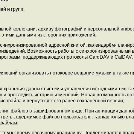
й и групп;
льной коллекции, архиву фотографий и персональной инф
 с этими данными из сторонних приложений;
 синхронизированной адресной книгой, календарём-планир
оизведений. Возможность работы с синхронизированными 
 программ, поддерживающих протоколы CardDAV и CalDAV,
ляющий организовать потоковое вещание музыки в такие 
я хранения данных системы управления исходными текстами
в и проследить историю изменений. Новая возможность по
е файла и вернуться к его ранее сохранённой версии;
ния файлов в зашифрованном виде. При активации данно
реть содержимое файлов пользователя, так как только вл
 файлам;
тем к своему облачному хранилищу. Поддерживается под