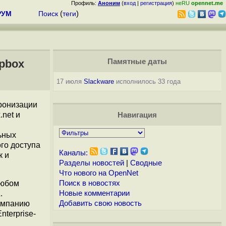
Профиль:
Аноним
(
вход
|
регистрация
)
неRU
opennet.me
РУМ
Поиск
(
теги
)
pbox
Памятные даты
17 июля
Slackware
исполнилось 33 года
хронизации
net и
Навигация
ьных
го доступа
Каналы:
к и
Разделы новостей
|
Сводные
Что нового на OpenNet
любом
Поиск в новостях
.
Новые комментарии
компанию
Добавить свою новость
nterprise-