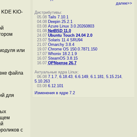
далее>>
 KDE KIO-
Дистрибутивы:
05.08
Tails 7.10.1
04.08
Deepin 25.2.1
03.08
Azure Linux 3.0.20260803
ой
01.08
NetBSD 11.0
тором
24.07
Ubuntu Touch 24.04 2.0
23.07
Solaris 11.4 SRU94
21.07
Omarchy 3.8.4
19.07
Chrome OS 150.0.7871.150
модуля или
17.07
Whonix 18.2.1.9
16.07
SteamOS 3.8.15
16.07
OPNsense 26.7
Актуальные ядра Linux:
авке файла
06.08
7.1.7
,
6.18.43
,
6.6.149
,
6.1.181
,
5.15.214
,
5.10.263
03.08
6.12.101
Изменения в ядре 7.2
ий для
ных
ищем
ий
ороликов с