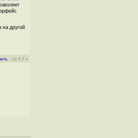
озволяет
терфейс
 на другой
+
–
вить
/
+11