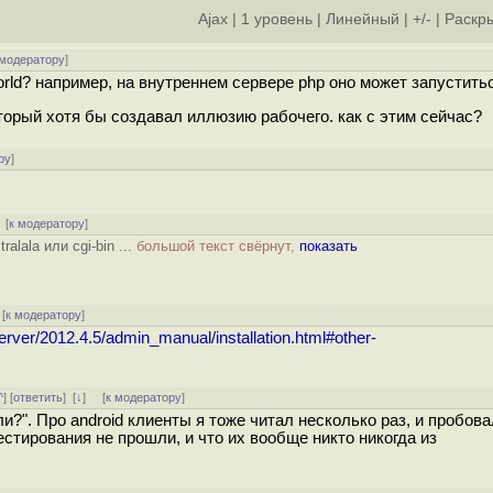
Ajax
|
1 уровень
|
Линейный
|
+/-
|
Раскры
 модератору
]
orld? например, на внутреннем сервере php оно может запустить
который хотя бы создавал иллюзию рабочего. как с этим сейчас?
ру
]
[
к модератору
]
alala или cgi-bin ...
большой текст свёрнут,
показать
[
к модератору
]
erver/2012.4.5/admin_manual/installation.html#other-
^
] [
ответить
]
[
↓
] [
к модератору
]
ли?". Про android клиенты я тоже читал несколько раз, и пробова
стирования не прошли, и что их вообще никто никогда из