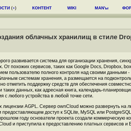
ОСТИ
(
+
)
КОНТЕНТ
WIKI
MAN'ы
ФО
оздания облачных хранилищ в стиле Dro
торого развивается система для организации хранения, син
т похожих сервисов, таких как Google Docs, Dropbox, box.
ием пользователю полного контроля над своими данными -
лачным системам хранения, а размещается на подконтрол
но отметить поддержку средств для обеспечения совместно
таких данных, как адресная книга, календарь-планировщи
я с любого устройства в любой точке сети.
х лицензии AGPL. Сервер ownCloud можно развернуть на 
 предоставляющем доступ к SQLite, MySQL или PostgreSQL
прошлом году основатели проекта создали коммерческую 
nCloud и приступила к предоставлению платных сервисов и E