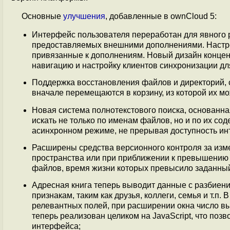
Основные
улучшения
, добавленные в ownCloud 5:
Интерфейс пользователя переработан для явного 
предоставляемых внешними дополнениями. Настро
привязанные к дополнениям. Новый дизайн концент
навигацию и настройку клиентов синхронизации дл
Поддержка восстановления файлов и директорий,
вначале перемещаются в корзину, из которой их мо
Новая система полнотекстового поиска, основанн
искать не только по именам файлов, но и по их с
асинхронном режиме, не прерывая доступность ин
Расширены средства версионного контроля за изм
пространства или при приближении к превышению 
файлов, время жизни которых превысило заданный
Адресная книга теперь выводит данные с разбиени
признакам, таким как друзья, коллеги, семья и т.п
релевантных полей, при расширении окна число в
теперь реализован целиком на JavaScript, что поз
интерфейса;