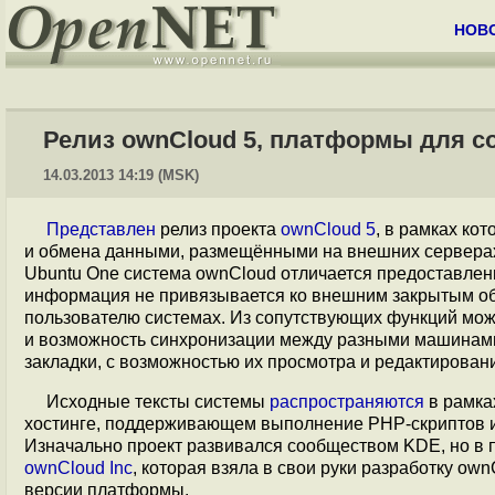
НОВ
Релиз ownCloud 5, платформы для с
14.03.2013 14:19 (MSK)
Представлен
релиз проекта
ownCloud 5
, в рамках ко
и обмена данными, размещёнными на внешних серверах. О
Ubuntu One система ownCloud отличается предоставлен
информация не привязывается ко внешним закрытым об
пользователю системах. Из сопутствующих функций мож
и возможность синхронизации между разными машинами 
закладки, с возможностью их просмотра и редактировани
Исходные тексты системы
распространяются
в рамка
хостинге, поддерживающем выполнение PHP-скриптов и
Изначально проект развивался сообществом KDE, но в 
ownCloud Inc
, которая взяла в свои руки разработку ow
версии платформы.