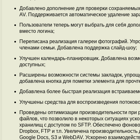
Добавлено дополнение для проверки сохраняемых 
AV. Поддерживается автоматическое удаление зар
Пользователи теперь могут выбрать для себя допо
вместо логина;
Переписана реализация галереи фотографий. Упро
членами семьи. Добавлена поддержка слайд-шоу;
Улучшен календарь-планировщик. Добавлена возм
доступных;
Расширены возможности системы закладок, упрощён
добавлена кнопка для пометки элемента для прочт
Добавлена более быстрая реализация встраиваем
Улучшены средства для воспроизведения потоково
Проведены оптимизации производительности при 
файлов, что позволило в некоторых ситуациях уск
хранилищ с доступом по SFTP. Обеспечено фоновое
Dropbox, FTP и т.п. Увеличена производительность
Google Docs, S3 и WebDAV. Ускорено взаимодейст