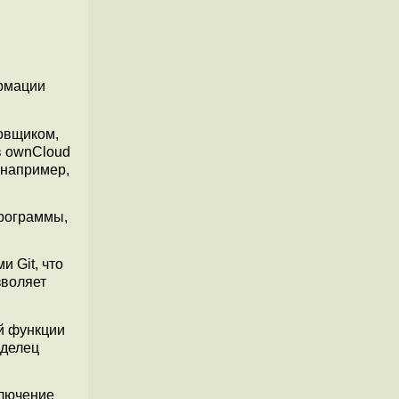
ормации
овщиком,
в ownCloud
 например,
программы,
 Git, что
зволяет
й функции
аделец
ключение