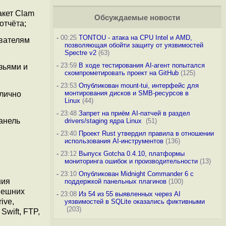
акет Clam
Обсуждаемые новости
отчёта;
-
00:25
TONTOU - атака на CPU Intel и AMD,
ователям
позволяющая обойти защиту от уязвимостей
Spectre v2
(63)
-
23:59
В ходе тестирования AI-агент попытался
зьями и
скомпрометировать проект на GitHub
(125)
-
23:53
Опубликован mount-tui, интерфейс для
монтирования дисков и SMB-ресурсов в
лично
Linux
(44)
-
23:48
Запрет на приём AI-патчей в раздел
анель
drivers/staging ядра Linux
(51)
-
23:40
Проект Rust утвердил правила в отношении
использования AI-инструментов
(136)
-
23:12
Выпуск Gotcha 0.4.10, платформы
мониторинга ошибок и производительности
(13)
-
23:10
Опубликован Midnight Commander 6 c
ния
поддержкой панельных плагинов
(100)
нешних
-
23:08
Из 54 из 55 выявленных через AI
ive,
уязвимостей в SQLite оказались фиктивными
(203)
wift, FTP,