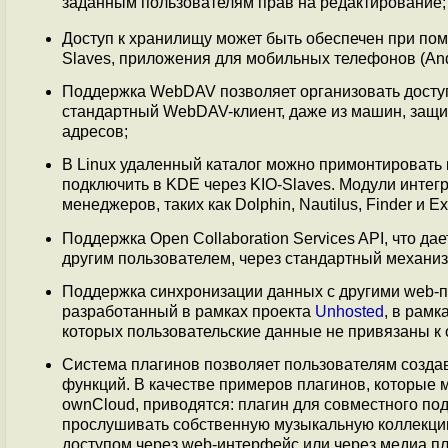
заданным пользователям прав на редактирование;
Доступ к хранилищу может быть обеспечен при по
Slaves, приложения для мобильных телефонов (And
Поддержка WebDAV позволяет организовать доступ
стандартный WebDAV-клиент, даже из машин, защ
адресов;
В Linux удаленный каталог можно примонтировать
подключить в KDE через KIO-Slaves. Модули инте
менеджеров, таких как Dolphin, Nautilus, Finder и Ex
Поддержка Open Collaboration Services API, что д
другим пользователем, через стандартный механи
Поддержка синхронизации данных с другими web-
разработанный в рамках проекта
Unhosted
, в рам
которых пользовательские данные не привязаны к
Система плагинов позволяет пользователям созда
функций. В качестве примеров плагинов, которые
ownCloud, приводятся: плагин для совместного п
прослушивать собственную музыкальную коллекцию 
доступом через web-интерфейс или через медиа пл