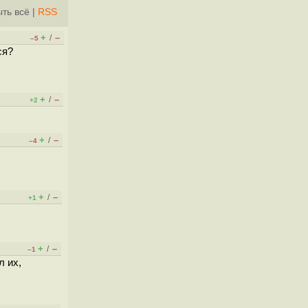
ть всё
|
RSS
+
–
/
–5
ся?
+
–
/
+2
+
–
/
–4
+
–
/
+1
+
–
/
–1
л их,