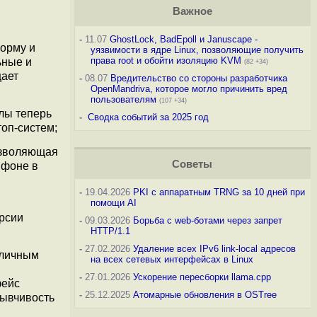
Важное
-
11.07
GhostLock, BadEpoll и Januscape -
орму и
уязвимости в ядре Linux, позволяющие получить
права root и обойти изоляцию KVM
ьные и
(82 +34)
щает
-
08.07
Вредительство со стороны разработчика
OpenMandriva, которое могло причинить вред
пользователям
(107 +34)
лы теперь
-
Сводка событий за 2025 год
топ-систем;
озволяющая
Советы
 фоне в
-
19.04.2026
PKI с аппаратным TRNG за 10 дней при
помощи AI
рсии
-
09.03.2026
Борьба с web-ботами через запрет
HTTP/1.1
-
27.02.2026
Удаление всех IPv6 link-local адресов
зличным
на всех сетевых интерфейсах в Linux
-
27.01.2026
Ускорение пересборки llama.cpp
фейс
-
25.12.2025
Атомарные обновления в OSTree
зывчивость