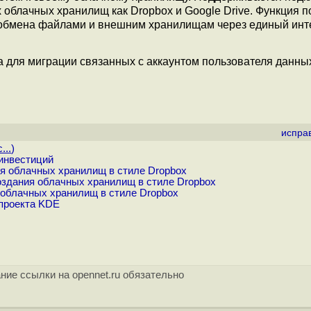
 облачных хранилищ как Dropbox и Google Drive. Функция п
м обмена файлами и внешним хранилищам через единый ин
 для миграции связанных с аккаунтом пользователя данных
испра
...
)
инвестиций
я облачных хранилищ в стиле Dropbox
оздания облачных хранилищ в стиле Dropbox
 облачных хранилищ в стиле Dropbox
 проекта KDE
ние ссылки на opennet.ru обязательно