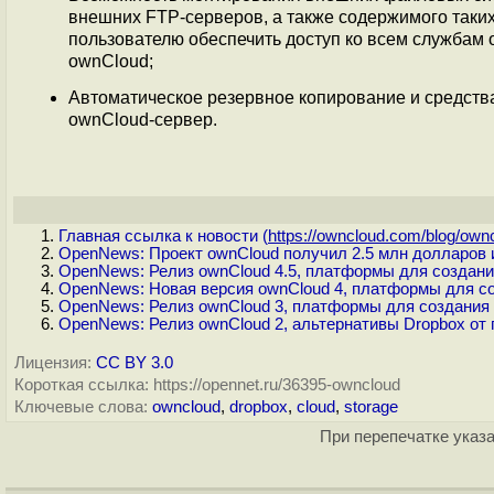
внешних FTP-серверов, а также содержимого таких
пользователю обеспечить доступ ко всем служба
ownCloud;
Автоматическое резервное копирование и средства
ownCloud-сервер.
Главная ссылка к новости (
https://owncloud.com/blog/ownc
OpenNews: Проект ownCloud получил 2.5 млн долларов 
OpenNews: Релиз ownCloud 4.5, платформы для создани
OpenNews: Новая версия ownCloud 4, платформы для с
OpenNews: Релиз ownCloud 3, платформы для создания
OpenNews: Релиз ownCloud 2, альтернативы Dropbox от
Лицензия:
CC BY 3.0
Короткая ссылка: https://opennet.ru/36395-owncloud
Ключевые слова:
owncloud
,
dropbox
,
cloud
,
storage
При перепечатке указа