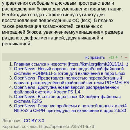
управления свободным дисковым пространством и
распределения блоков для уменьшения фрагментации.
Необходимо создать эффективную утилиту для
восстановления повреждённых ФС (fsck). В планах
также реализация возможностей, связанных с
миграцией блоков, увеличением/уменьшением размера
разделов, дефрагментацией, дедупликацией и
репликацией.
+
–
исправить
/
+33
Главная ссылка к новости (
https://lkml.org/lkml/2013/1/1...
)
OpenNews: Новый вариант распределённой файловой
системы POHMELFS готов для включения в ядро Linux
OpenNews: Представлен полностью переработанный
вариант распределённой файловой системы POHMELFS
OpenNews: Доступна новая версия распределённой
файловой системы XtreemFS 1.4
OpenNews: В состав ядра Linux 3.8 войдёт файловая
система F2FS
OpenNews: Решение проблемы с потерей данных в ext4.
NILFS2 и CEPH претендуют на включение в ядро 2.6.30
Лицензия:
CC BY 3.0
Короткая ссылка: https://opennet.ru/35741-tux3