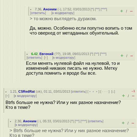
7.36
,
Аноним
(
-
), 17:52, 03/01/2013 [
^
] [
^^
] [
^^^
]
+
–
/
[
ответить
]
[
к модератору
]
> то можно выглядеть дураком.
Да, можно. Особенно если попутно вопить о том
что оверхед от метаданных обуительный.
6.42
,
Евгений
(
??
), 19:08, 09/01/2013 [
^
] [
^^
] [
^^^
]
+
–
/
[
ответить
]
[
↑
] [
к модератору
]
Если менять нулевой файл на нулевой, то и
изменений никаких писать не нужно. Метку
доступа помнить и вроде бы все.
–1
1.21
,
CSRedRat
(
ok
), 01:11, 03/01/2013 [
ответить
] [
﹢﹢﹢
] [
· · ·
]
[
↓
]
+
–
[
↑
] [
к модератору
]
/
Btrfs больше не нужна? Или у них разное назначение?
Кто в теме?
2.30
,
Аноним
(
-
), 05:33, 03/01/2013 [
^
] [
^^
] [
^^^
] [
ответить
]
+
–
/
[
к модератору
]
> Btrfs больше не нyжна? Или у них разное назначение?
Кто в теме?