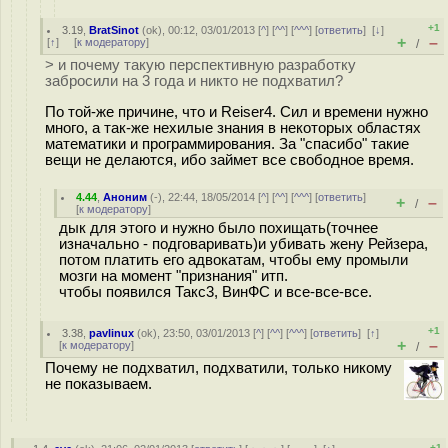
+1
3.19
,
BratSinot
(
ok
), 00:12, 03/01/2013 [
^
] [
^^
] [
^^^
] [
ответить
]
[
↓
]
+
–
[
↑
] [
к модератору
]
/
> и почему такую перспективную разработку
забросили на 3 года и никто не подхватил?
По той-же причине, что и Reiser4. Сил и времени нужно
много, а так-же нехилые знания в некоторых областях
математики и программирования. За "спасибо" такие
вещи не делаются, ибо займет все свободное время.
4.44
,
Аноним
(
-
), 22:44, 18/05/2014 [
^
] [
^^
] [
^^^
] [
ответить
]
+
–
/
[
к модератору
]
дык для этого и нужно было похищать(точнее
изначально - подговаривать)и убивать жену Рейзера,
потом платить его адвокатам, чтобы ему промыли
мозги на момент "признания" итп.
чтобы появился Такс3, ВинФС и все-все-все.
+1
3.38
,
pavlinux
(
ok
), 23:50, 03/01/2013 [
^
] [
^^
] [
^^^
] [
ответить
]
[
↑
]
+
–
[
к модератору
]
/
Почему не подхватил, подхватили, только никому
не показываем.
+1