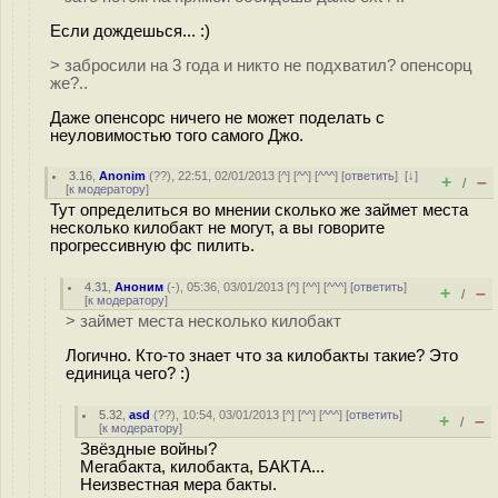
Если дождешься... :)
> забросили на 3 года и никто не подхватил? опенсорц
же?..
Даже опенсорс ничего не может поделать с
неуловимостью того самого Джо.
3.16
,
Anonim
(
??
), 22:51, 02/01/2013 [
^
] [
^^
] [
^^^
] [
ответить
]
[
↓
]
+
–
/
[
к модератору
]
Тут определиться во мнении сколько же займет места
несколько килобакт не могут, а вы говорите
прогрессивную фс пилить.
4.31
,
Аноним
(
-
), 05:36, 03/01/2013 [
^
] [
^^
] [
^^^
] [
ответить
]
+
–
/
[
к модератору
]
> займет места несколько килобакт
Логично. Кто-то знает что за килобакты такие? Это
единица чего? :)
5.32
,
asd
(
??
), 10:54, 03/01/2013 [
^
] [
^^
] [
^^^
] [
ответить
]
+
–
/
[
к модератору
]
Звёздные войны?
Мегабакта, килобакта, БАКТА...
Неизвестная мера бакты.