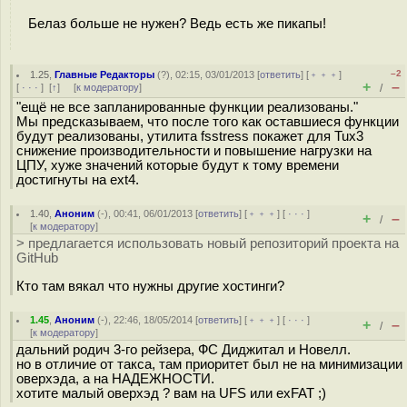
Белаз больше не нyжен? Ведь есть же пикапы!
–2
1.25
,
Главные Редакторы
(
?
), 02:15, 03/01/2013 [
ответить
] [
﹢﹢﹢
]
+
–
[
· · ·
]
[
↑
] [
к модератору
]
/
"ещё не все запланированные функции реализованы."
Мы предсказываем, что после того как оставшиеся функции
будут реализованы, утилита fsstress покажет для Tux3
снижение производительности и повышение нагрузки на
ЦПУ, хуже значений которые будут к тому времени
достигнуты на ext4.
1.40
,
Аноним
(
-
), 00:41, 06/01/2013 [
ответить
] [
﹢﹢﹢
] [
· · ·
]
+
–
/
[
к модератору
]
> предлагается использовать новый репозиторий проекта на
GitHub
Кто там вякал что нужны другие хостинги?
1.45
,
Аноним
(
-
), 22:46, 18/05/2014 [
ответить
] [
﹢﹢﹢
] [
· · ·
]
+
–
/
[
к модератору
]
дальний родич 3-го рейзера, ФС Диджитал и Новелл.
но в отличие от такса, там приоритет был не на минимизации
оверхэда, а на НАДЕЖНОСТИ.
хотите малый оверхэд ? вам на UFS или exFAT ;)