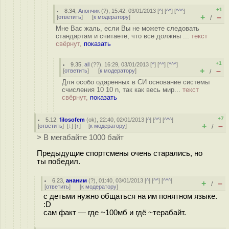
+1
8.34
,
Анончик
(
?
), 15:42, 03/01/2013 [
^
] [
^^
] [
^^^
]
+
–
[
ответить
]
[
к модератору
]
/
Мне Вас жаль, если Вы не можете следовать
стандартам и считаете, что все должны ...
текст
свёрнут,
показать
+1
9.35
,
all
(
??
), 16:29, 03/01/2013 [
^
] [
^^
] [
^^^
]
+
–
[
ответить
]
[
к модератору
]
/
Для особо одаренных в СИ основание системы
счисления 10 10 n, так как весь мир...
текст
свёрнут,
показать
+7
5.12
,
filosofem
(
ok
), 22:40, 02/01/2013 [
^
] [
^^
] [
^^^
]
+
–
[
ответить
]
[
↓
] [
↑
] [
к модератору
]
/
> В мегабайте 1000 байт
Предыдущие спортсмены очень старались, но
ты победил.
6.23
,
ананим
(
?
), 01:40, 03/01/2013 [
^
] [
^^
] [
^^^
]
+
–
/
[
ответить
]
[
к модератору
]
с детьми нужно общаться на им понятном языке.
:D
сам факт — где ~100мб и гдё ~терабайт.