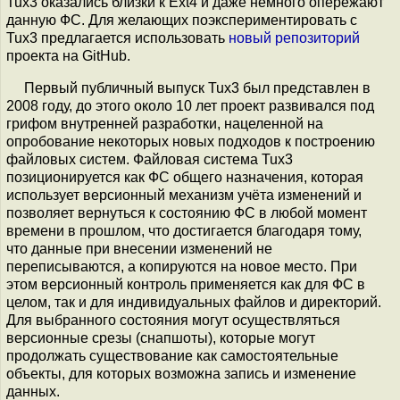
Tux3 оказались близки к Ext4 и даже немного опережают
данную ФС. Для желающих поэкспериментировать с
Tux3 предлагается использовать
новый репозиторий
проекта на GitHub.
Первый публичный выпуск Tux3 был представлен в
2008 году, до этого около 10 лет проект развивался под
грифом внутренней разработки, нацеленной на
опробование некоторых новых подходов к построению
файловых систем. Файловая система Tux3
позиционируется как ФС общего назначения, которая
использует версионный механизм учёта изменений и
позволяет вернуться к состоянию ФС в любой момент
времени в прошлом, что достигается благодаря тому,
что данные при внесении изменений не
переписываются, а копируются на новое место. При
этом версионный контроль применяется как для ФС в
целом, так и для индивидуальных файлов и директорий.
Для выбранного состояния могут осуществляться
версионные срезы (снапшоты), которые могут
продолжать существование как самостоятельные
объекты, для которых возможна запись и изменение
данных.