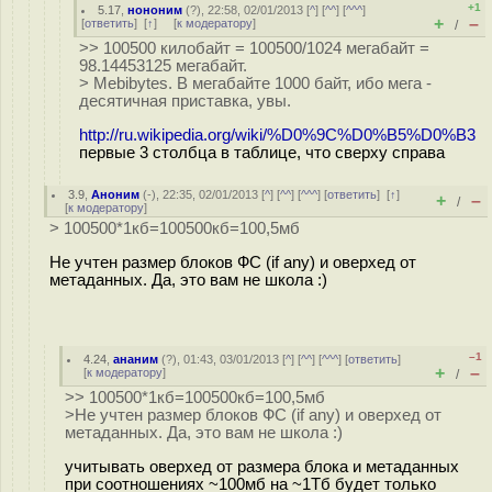
+1
5.17
,
нононим
(
?
), 22:58, 02/01/2013 [
^
] [
^^
] [
^^^
]
+
–
[
ответить
]
[
↑
] [
к модератору
]
/
>> 100500 килобайт = 100500/1024 мегабайт =
98.14453125 мегабайт.
> Mebibytes. В мегабайте 1000 байт, ибо мега -
десятичная приставка, увы.
http://ru.wikipedia.org/wiki/%D0%9C%D0%B5%D0%B3
первые 3 столбца в таблице, что сверху справа
3.9
,
Аноним
(
-
), 22:35, 02/01/2013 [
^
] [
^^
] [
^^^
] [
ответить
]
[
↑
]
+
–
/
[
к модератору
]
> 100500*1кб=100500кб=100,5мб
Не учтен размер блоков ФС (if any) и оверхед от
метаданных. Да, это вам не школа :)
–1
4.24
,
ананим
(
?
), 01:43, 03/01/2013 [
^
] [
^^
] [
^^^
] [
ответить
]
+
–
[
к модератору
]
/
>> 100500*1кб=100500кб=100,5мб
>Не учтен размер блоков ФС (if any) и оверхед от
метаданных. Да, это вам не школа :)
учитывать оверхед от размера блока и метаданных
при соотношениях ~100мб на ~1Тб будет только