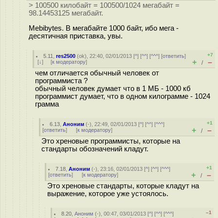
> 100500 килобайт = 100500/1024 мегабайт =
98.14453125 мегабайт.
Mebibytes. В мегабайте 1000 байт, ибо мега -
десятичная приставка, увы.
+7
5.11
,
res2500
(
ok
), 22:40, 02/01/2013 [
^
] [
^^
] [
^^^
] [
ответить
]
+
–
[
↓
] [
к модератору
]
/
чем отличается обычный человек от
программиста ?
обычный человек думает что в 1 МБ - 1000 кб
программист думает, что в одном килограмме - 1024
грамма
+1
6.13
,
Аноним
(
-
), 22:49, 02/01/2013 [
^
] [
^^
] [
^^^
]
+
–
[
ответить
]
[
к модератору
]
/
Это хреновые программисты, которые на
стандарты обозначений кладут.
+1
7.18
,
Аноним
(
-
), 23:16, 02/01/2013 [
^
] [
^^
] [
^^^
]
+
–
[
ответить
]
[
к модератору
]
/
Это хреновые стандарты, которые кладут на
выражение, которое уже устоялось.
–1
8.20
,
Аноним
(
-
), 00:47, 03/01/2013 [
^
] [
^^
] [
^^^
]