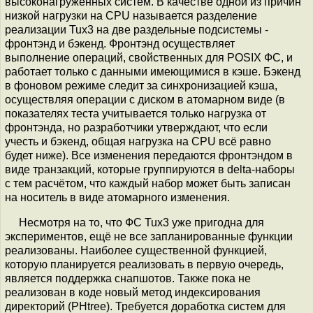
высоконагруженных систем. В качестве одной из причин
низкой нагрузки на CPU называется разделение
реализации Tux3 на две раздельные подсистемы -
фронтэнд и бэкенд. Фронтэнд осуществляет
выполнение операций, свойственных для POSIX ФС, и
работает только с данными имеющимися в кэше. Бэкенд
в фоновом режиме следит за синхронизацией кэша,
осуществляя операции с диском в атомарном виде (в
показателях теста учитывается только нагрузка от
фронтэнда, но разработчики утверждают, что если
учесть и бэкенд, общая нагрузка на CPU всё равно
будет ниже). Все изменения передаются фронтэндом в
виде транзакций, которые группируются в delta-наборы
с тем расчётом, что каждый набор может быть записан
на носитель в виде атомарного изменения.
Несмотря на то, что ФС Tux3 уже пригодна для
экспериментов, ещё не все запланированные функции
реализованы. Наиболее существенной функцией,
которую планируется реализовать в первую очередь,
является поддержка снапшотов. Также пока не
реализован в коде новый метод индексирования
директорий (PHtree). Требуется доработка систем для