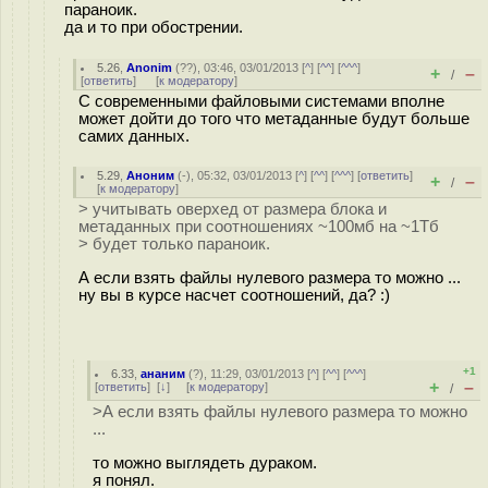
параноик.
да и то при обострении.
5.26
,
Anonim
(
??
), 03:46, 03/01/2013 [
^
] [
^^
] [
^^^
]
+
–
/
[
ответить
]
[
к модератору
]
С современными файловыми системами вполне
может дойти до того что метаданные будут больше
самих данных.
5.29
,
Аноним
(
-
), 05:32, 03/01/2013 [
^
] [
^^
] [
^^^
] [
ответить
]
+
–
/
[
к модератору
]
> учитывать оверхед от размера блока и
метаданных при соотношениях ~100мб на ~1Тб
> будет только параноик.
А если взять файлы нулевого размера то можно ...
ну вы в курсе насчет соотношений, да? :)
+1
6.33
,
ананим
(
?
), 11:29, 03/01/2013 [
^
] [
^^
] [
^^^
]
+
–
[
ответить
]
[
↓
] [
к модератору
]
/
>А если взять файлы нулевого размера то можно
...
то можно выглядеть дураком.
я понял.