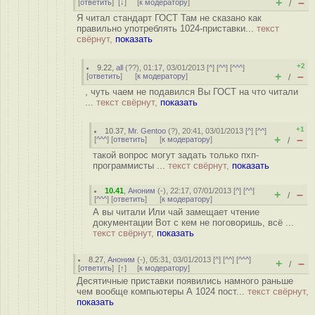
+
–
[
ответить
]
[
↓
] [
к модератору
]
/
Я читал стандарт ГОСТ Там не сказано как
правильно употреблять 1024-приставки...
текст
свёрнут,
показать
+2
9.22
,
all
(
??
), 01:17, 03/01/2013 [
^
] [
^^
] [
^^^
]
+
–
[
ответить
]
[
к модератору
]
/
, чуть чаем не подавился Вы ГОСТ на что читали
...
текст свёрнут,
показать
+1
10.37
,
Mr. Gentoo
(
?
), 20:41, 03/01/2013 [
^
] [
^^
]
+
–
[
^^^
] [
ответить
]
[
к модератору
]
/
такой вопрос могут задать только пхп-
программисты ...
текст свёрнут,
показать
10.41
,
Аноним
(
-
), 22:17, 07/01/2013 [
^
] [
^^
]
+
–
/
[
^^^
] [
ответить
]
[
к модератору
]
А вы читали Или чай замещает чтение
документации Вот с кем не поговоришь, всё ...
текст свёрнут,
показать
8.27
,
Аноним
(
-
), 05:31, 03/01/2013 [
^
] [
^^
] [
^^^
]
+
–
/
[
ответить
]
[
↑
] [
к модератору
]
Десятичные приставки появились намного раньше
чем вообще компьютеры А 1024 пост...
текст свёрнут,
показать