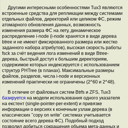
Другими интересными особенностями Tux3 являются
встроенные средства для репликации между системами
отдельных файлов, директорий или целиком ФС, режим
атомарного обновления данных, возможность
изменения размера ФС на лету, динамическое
распределение i-node (i-node хранятся в виде дерева
btree и не имеют фиксированного размера или жестко
заданного набора атрибутов), высокая скорость работы
fsck за счёт ведения лога изменений в виде Btree-
дерева, быстрый доступ к большим директориям,
содержимое которых индексируется с использованием
структур PHTree (в планах). Максимальные размеры
файлов, разделов, числа i-node и версионных
изменений практически не ограничены (2^60 и 2^48).
В отличие от файловых систем Btrfs и ZFS, Tux3
базируется
на модели использования одного указателя
на екстент (single-pointer-per-extent) и привязке
информации о версиях к конечным узлам дерева (в
классических "copy on write" системах учитывается
состояние всего дерева ФС). Подобный подход
позволил добиться сокращения объема мета-данных и