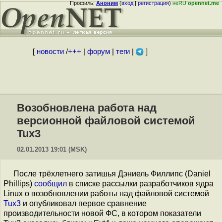
Профиль:
Аноним
(
вход
|
регистрация
)
неRU
opennet.me
[
новости
/
+++
|
форум
|
теги
|
]
Возобновлена работа над
версионной файловой системой
Tux3
02.01.2013 19:01 (MSK)
После трёхлетнего затишья Дэниель Филлипс (Daniel
Phillips)
сообщил
в списке рассылки разработчиков ядра
Linux о возобновлении работы над файловой системой
Tux3
и опубликовал первое сравнение
производительности новой ФС, в котором показатели