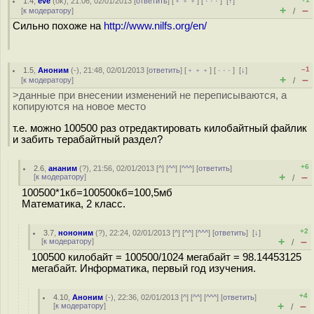
1.4
,
eve
(
ok
), 21:06, 02/01/2013 [
ответить
] [
﹢﹢﹢
] [
· · ·
]
[
↑
]
+
–
[
к модератору
]
/
Сильно похоже на
http://www.nilfs.org/en/
–1
1.5
,
Аноним
(
-
), 21:48, 02/01/2013 [
ответить
] [
﹢﹢﹢
] [
· · ·
]
[
↓
]
+
–
[
к модератору
]
/
>данные при внесении изменений не переписываются, а
копируются на новое место
т.е. можно 100500 раз отредактировать килобайтный файлик
и забить терабайтный раздел?
+6
2.6
,
ананим
(
?
), 21:56, 02/01/2013 [
^
] [
^^
] [
^^^
] [
ответить
]
+
–
[
к модератору
]
/
100500*1кб=100500кб=100,5мб
Математика, 2 класс.
+2
3.7
,
нононим
(
?
), 22:24, 02/01/2013 [
^
] [
^^
] [
^^^
] [
ответить
]
[
↓
]
+
–
[
к модератору
]
/
100500 килобайт = 100500/1024 мегабайт = 98.14453125
мегабайт. Информатика, первый год изучения.
+4
4.10
,
Аноним
(
-
), 22:36, 02/01/2013 [
^
] [
^^
] [
^^^
] [
ответить
]
+
–
[
к модератору
]
/