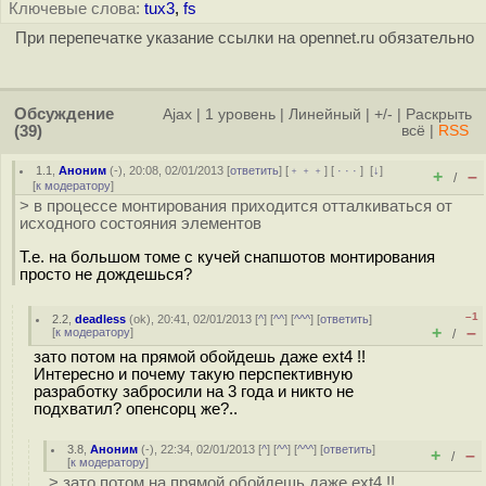
Ключевые слова:
tux3
,
fs
При перепечатке указание ссылки на opennet.ru обязательно
Обсуждение
Ajax
|
1 уровень
|
Линейный
|
+/-
|
Раскрыть
(39)
всё
|
RSS
1.1
,
Аноним
(
-
), 20:08, 02/01/2013 [
ответить
] [
﹢﹢﹢
] [
· · ·
]
[
↓
]
+
–
/
[
к модератору
]
> в процессе монтирования приходится отталкиваться от
исходного состояния элементов
Т.е. на большом томе с кучей снапшотов монтирования
просто не дождешься?
–1
2.2
,
deadless
(
ok
), 20:41, 02/01/2013 [
^
] [
^^
] [
^^^
] [
ответить
]
+
–
[
к модератору
]
/
зато потом на прямой обойдешь даже ext4 !!
Интересно и почему такую перспективную
разработку забросили на 3 года и никто не
подхватил? опенсорц же?..
3.8
,
Аноним
(
-
), 22:34, 02/01/2013 [
^
] [
^^
] [
^^^
] [
ответить
]
+
–
/
[
к модератору
]
> зато потом на прямой обойдешь даже ext4 !!