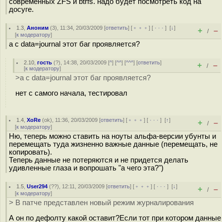
современных ZFS и btrfs. надо будет посмотреть код на
досуге.
1.3
,
Аноним
(
3
), 11:34, 20/03/2009 [
ответить
] [
﹢﹢﹢
] [
· · ·
]
[
↓
]
+
–
/
[
к модератору
]
а с data=journal этот баг проявляется?
2.10
,
гость
(
?
), 14:38, 20/03/2009 [
^
] [
^^
] [
^^^
] [
ответить
]
+
–
/
[
к модератору
]
>а с data=journal этот баг проявляется?
нет с самого начала, тестировал
1.4
,
XoRe
(
ok
), 11:36, 20/03/2009 [
ответить
] [
﹢﹢﹢
] [
· · ·
]
[
↑
]
+
–
/
[
к модератору
]
Ню, теперь можно ставить на ноуты альфа-версии убунты и
перемещать туда жизненно важные данные (перемещать, не
копировать).
Теперь данные не потеряются и не придется делать
удивленные глаза и вопрошать "а чего эта?")
1.5
,
User294
(
??
), 12:11, 20/03/2009 [
ответить
] [
﹢﹢﹢
] [
· · ·
]
[
↓
]
+
–
/
[
к модератору
]
> В патче представлен новый режим журналирования
А он по дефолту какой оставит?Если тот при котором данные