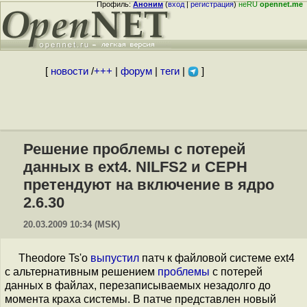
Профиль:
Аноним
(
вход
|
регистрация
)
неRU
opennet.me
[
новости
/
+++
|
форум
|
теги
|
]
Решение проблемы с потерей
данных в ext4. NILFS2 и CEPH
претендуют на включение в ядро
2.6.30
20.03.2009 10:34 (MSK)
Theodore Ts'o
выпустил
патч к файловой системе ext4
с альтернативным решением
проблемы
с потерей
данных в файлах, перезаписываемых незадолго до
момента краха системы. В патче представлен новый