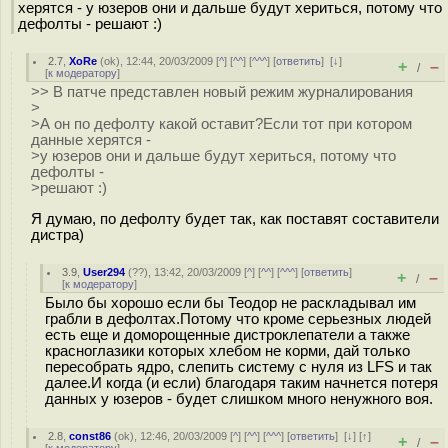
херятся - у юзеров они и дальше будут хериться, потому что
дефолты - решают :)
2.7
,
XoRe
(
ok
), 12:44, 20/03/2009 [
^
] [
^^
] [
^^^
] [
ответить
]
[
↓
]
+
–
/
[
к модератору
]
>> В патче представлен новый режим журналирования
>
>А он по дефолту какой оставит?Если тот при котором
данные херятся -
>у юзеров они и дальше будут хериться, потому что
дефолты -
>решают :)
Я думаю, по дефолту будет так, как поставят составители
дистра)
3.9
,
User294
(
??
), 13:42, 20/03/2009 [
^
] [
^^
] [
^^^
] [
ответить
]
+
–
/
[
к модератору
]
Было бы хорошо если бы Теодор не раскладывал им
грабли в дефолтах.Потому что кроме серьезных людей
есть еще и доморощенные дистроклепатели а также
красноглазики которых хлебом не корми, дай только
пересобрать ядро, слепить систему с нуля из LFS и так
далее.И когда (и если) благодаря таким начнется потеря
данных у юзеров - будет слишком много ненужного воя.
2.8
,
const86
(
ok
), 12:46, 20/03/2009 [
^
] [
^^
] [
^^^
] [
ответить
]
[
↓
] [
↑
]
+
–
/