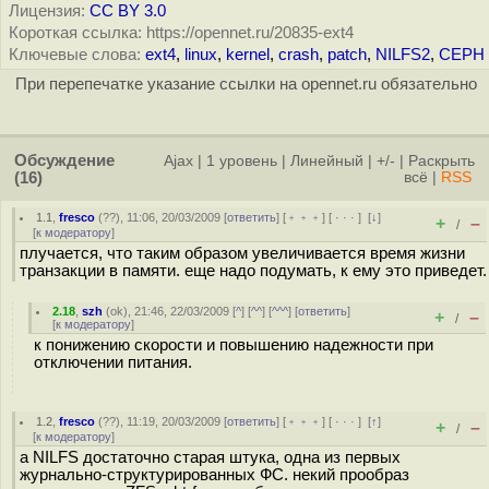
Лицензия:
CC BY 3.0
Короткая ссылка: https://opennet.ru/20835-ext4
Ключевые слова:
ext4
,
linux
,
kernel
,
crash
,
patch
,
NILFS2
,
CEPH
При перепечатке указание ссылки на opennet.ru обязательно
Обсуждение
Ajax
|
1 уровень
|
Линейный
|
+/-
|
Раскрыть
(16)
всё
|
RSS
1.1
,
fresco
(
??
), 11:06, 20/03/2009 [
ответить
] [
﹢﹢﹢
] [
· · ·
]
[
↓
]
+
–
/
[
к модератору
]
плучается, что таким образом увеличивается время жизни
транзакции в памяти. еще надо подумать, к ему это приведет.
2.18
,
szh
(
ok
), 21:46, 22/03/2009 [
^
] [
^^
] [
^^^
] [
ответить
]
+
–
/
[
к модератору
]
к понижению скорости и повышению надежности при
отключении питания.
1.2
,
fresco
(
??
), 11:19, 20/03/2009 [
ответить
] [
﹢﹢﹢
] [
· · ·
]
[
↑
]
+
–
/
[
к модератору
]
а NILFS достаточно старая штука, одна из первых
журнально-структурированных ФС. некий прообраз