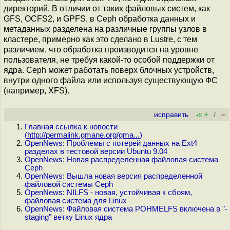
директорий. В отличии от таких файловых систем, как
GFS, OCFS2, и GPFS, в Ceph обработка данных и
метаданных разделена на различные группы узлов в
кластере, примерно как это сделано в Lustre, с тем
различием, что обработка производится на уровне
пользователя, не требуя какой-то особой поддержки от
ядра. Ceph может работать поверх блочных устройств,
внутри одного файла или используя существующую ФС
(например, XFS).
+
–
исправить
/
+5
Главная ссылка к новости
(
http://permalink.gmane.org/gma...
)
OpenNews: Проблемы с потерей данных на Ext4
разделах в тестовой версии Ubuntu 9.04
OpenNews: Новая распределенная файловая система
Ceph
OpenNews: Вышла новая версия распределенной
файловой системы Ceph
OpenNews: NILFS - новая, устойчивая к сбоям,
файловая система для Linux
OpenNews: Файловая система POHMELFS включена в "-
staging" ветку Linux ядра