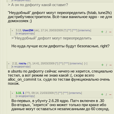
[
к модератору
]
> А он по дефолту какой оставит?
"Неудобный" дефолт могут переопределить (fstab, tune2fs)
дистрибутивостроители. Всё-таки ванильное ядро - не для
домохозяек ;)
3.13
,
User294
(
ok
), 17:14, 20/03/2009 [
^
] [
^^
] [
^^^
] [
ответить
]
+
–
/
[
к модератору
]
>"Неудобный" дефолт могут переопределить
Но куда лучше если дефолты будут безопасные, right?
2.11
,
гость
(
?
), 14:41, 20/03/2009 [
^
] [
^^
] [
^^^
] [
ответить
]
[
↑
]
+
–
/
[
к модератору
]
в ubuntu по дефолту сейчас ничего не херится, специально
тестил, а вот режим не знаю какой :(, скоре всего
alloc_on_commit т.к. судя по тестам функционально очень
похож.
3.15
,
1
(
??
), 09:14, 21/03/2009 [
^
] [
^^
] [
^^^
] [
ответить
]
+
–
/
[
к модератору
]
Во-первых, в убунту 2.6.28 ядро. Патч включен в .30
Во-вторых, "херится" оно может только при крахе ибо
данные могут оставаться незаписанными до 60 секунд.