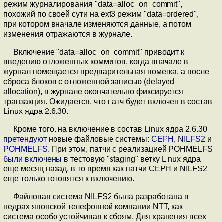
режим журналирования "data=alloc_on_commit",
похожий по своей сути на ext3 режим "data=ordered",
при котором вначале изменяются данные, а потом
изменения отражаются в журнале.
Включение "data=alloc_on_commit" приводит к
введению отложенных коммитов, когда вначале в
журнал помещается предварительная пометка, а после
сброса блоков с отложенной записью (delayed
allocation), в журнале окончательно фиксируется
транзакция. Ожидается, что патч будет включен в состав
Linux ядра 2.6.30.
Кроме того. на включение в состав Linux ядра 2.6.30
претендуют
новые файловые системы:
CEPH
,
NILFS2
и
POHMELFS
. При этом, патчи с реализацией POHMELFS
были включены
в тестовую "staging" ветку Linux ядра
еще месяц назад, в то время как патчи CEPH и NILFS2
еще только готовятся к включению.
Файловая система NILFS2 была разработана в
недрах японской телефонной компании NTT, как
система особо устойчивая к сбоям. Для хранения всех