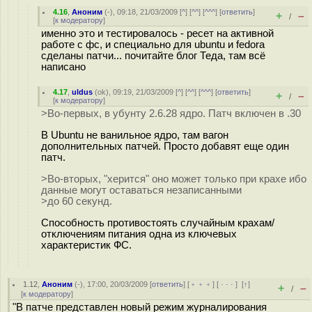
4.16
,
Аноним
(
-
), 09:18, 21/03/2009 [
^
] [
^^
] [
^^^
] [
ответить
]
+
–
/
[
к модератору
]
именно это и тестировалось - ресет на активной
работе с фс, и специально для ubuntu и fedora
сделаны патчи... почитайте блог Теда, там всё
написано
4.17
,
uldus
(
ok
), 09:19, 21/03/2009 [
^
] [
^^
] [
^^^
] [
ответить
]
+
–
/
[
к модератору
]
>Во-первых, в убунту 2.6.28 ядро. Патч включен в .30
В Ubuntu не ванильное ядро, там вагон
дополнительных патчей. Просто добавят еще один
патч.
>Во-вторых, "херится" оно может только при крахе ибо
данные могут оставаться незаписанными
>до 60 секунд.
Способность противостоять случайным крахам/
отключениям питания одна из ключевых
характеристик ФС.
1.12
,
Аноним
(
-
), 17:00, 20/03/2009 [
ответить
] [
﹢﹢﹢
] [
· · ·
]
[
↑
]
+
–
/
[
к модератору
]
"В патче представлен новый режим журналирования