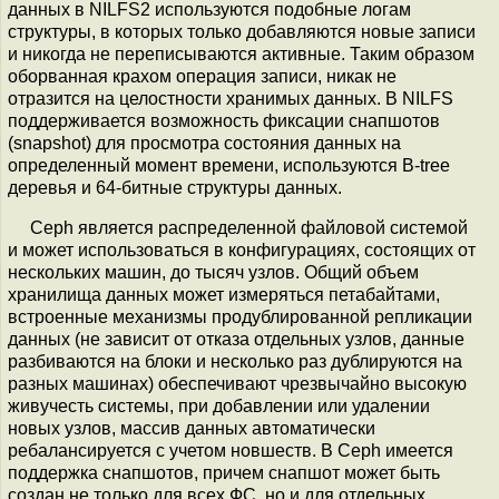
данных в NILFS2 используются подобные логам
структуры, в которых только добавляются новые записи
и никогда не переписываются активные. Таким образом
оборванная крахом операция записи, никак не
отразится на целостности хранимых данных. В NILFS
поддерживается возможность фиксации снапшотов
(snapshot) для просмотра состояния данных на
определенный момент времени, используются B-tree
деревья и 64-битные структуры данных.
Ceph является распределенной файловой системой
и может использоваться в конфигурациях, состоящих от
нескольких машин, до тысяч узлов. Общий объем
хранилища данных может измеряться петабайтами,
встроенные механизмы продублированной репликации
данных (не зависит от отказа отдельных узлов, данные
разбиваются на блоки и несколько раз дублируются на
разных машинах) обеспечивают чрезвычайно высокую
живучесть системы, при добавлении или удалении
новых узлов, массив данных автоматически
ребалансируется с учетом новшеств. В Ceph имеется
поддержка снапшотов, причем снапшот может быть
создан не только для всех ФC, но и для отдельных