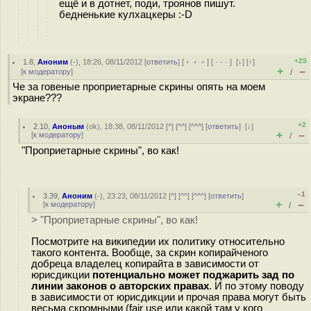
ещё и в дотнет, поди, троянов пишут.
бедненькие кулхацкеры :-D
+25
1.8
,
Аноним
(
-
), 18:26, 08/11/2012 [
ответить
] [
﹢﹢﹢
] [
· · ·
]
[
↓
] [
↑
]
+
–
[
к модератору
]
/
Че за говеные проприетарные скрины опять на моем
экране???
+2
2.10
,
Аноным
(
ok
), 18:38, 08/11/2012 [
^
] [
^^
] [
^^^
] [
ответить
]
[
↓
]
+
–
[
к модератору
]
/
"Проприетарные скрины", во как!
–1
3.39
,
Аноним
(
-
), 23:23, 08/11/2012 [
^
] [
^^
] [
^^^
] [
ответить
]
+
–
[
к модератору
]
/
> "Проприетарные скрины", во как!
Посмотрите на википедии их политику относительно
такого контента. Вообще, за скрин копирайченого
добреца владелец копирайта в зависимости от
юрисдикции
потенциально может поджарить зад по
линии законов о авторских правах
. И по этому поводу
в зависимости от юрисдикции и прочая права могут быть
весьма скромными (fair use или какой там у кого