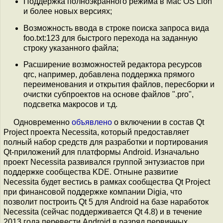
Поддержка полноэкранного режима в Mac OS Lion
и более новых версиях;
Возможность ввода в строке поиска запроса вида
foo.txt:123 для быстрого перехода на заданную
строку указанного файла;
Расширение возможностей редактора ресурсов
qrc, например, добавлена поддержка прямого
переименования и открытия файлов, пересборки и
очистки субпроектов на основе файлов ".pro",
подсветка макросов и т.д.
Одновременно
объявлено
о включении в состав Qt
Project проекта Necessita, который предоставляет
полный набор средств для разработки и портирования
Qt-приложений для платформы Android. Изначально
проект Necessita развивался группой энтузиастов при
поддержке сообщества KDE. Отныне развитие
Necessita будет вестись в рамках сообщества Qt Project
при финансовой поддержке компании Digia, что
позволит построить Qt 5 для Android на базе наработок
Necessita (сейчас поддерживается Qt 4.8) и в течение
2013 года перевести Android в разряд первичных