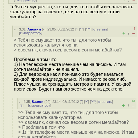
/
Тебя не смущает то, что ты, для того чтобы использовать
калькулятор на своём пк, скачал ось весом в сотни
мегабайтов?
–7
3.31
,
Аноним
(
-
), 23:05, 08/11/2012 [
^
] [
^^
] [
^^^
] [
ответить
]
+
–
[
к модератору
]
/
> Тебя не смущает то, что ты, для того чтобы
использовать калькулятор на
> своём пк, скачал ось весом в сотни мегабайтов?
Проблема в том что
1) На телефоне места меньше чем на писюке. И там
сотня мегабайтов - не лишняя.
2) Для ведроида как я понимаю это будет качаться
каждой проге индивидуально. И никакого реюза либ.
Плюс чушка на хренадцать метров в памяти. У каждой
проги своя. Будет намного жестче чем на десктопе.
+3
4.35
,
Sauron
(
??
), 23:14, 08/11/2012 [
^
] [
^^
] [
^^^
] [
ответить
]
+
–
[
↓
] [
к модератору
]
/
>> Тебя не смущает то, что ты, для того чтобы
использовать калькулятор на
>> своём пк, скачал ось весом в сотни мегабайтов?
> Проблема в том что
> 1) На телефоне места меньше чем на писюке. И там
сотня мегабайтов