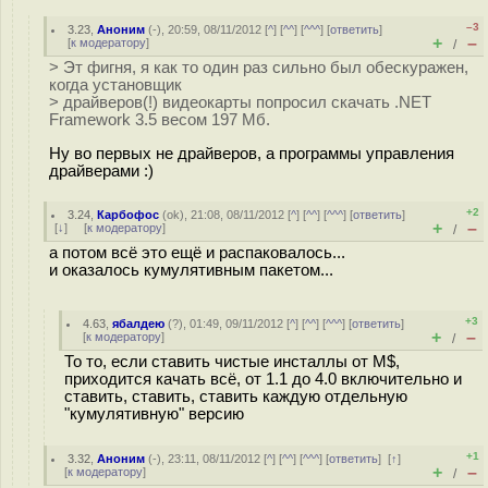
–3
3.23
,
Аноним
(
-
), 20:59, 08/11/2012 [
^
] [
^^
] [
^^^
] [
ответить
]
+
–
[
к модератору
]
/
> Эт фигня, я как то один раз сильно был обескуражен,
когда установщик
> драйверов(!) видеокарты попросил скачать .NET
Framework 3.5 весом 197 Мб.
Ну во первых не драйверов, а программы управления
драйверами :)
+2
3.24
,
Карбофос
(
ok
), 21:08, 08/11/2012 [
^
] [
^^
] [
^^^
] [
ответить
]
+
–
[
↓
] [
к модератору
]
/
а потом всё это ещё и распаковалось...
и оказалось кумулятивным пакетом...
+3
4.63
,
ябалдею
(
?
), 01:49, 09/11/2012 [
^
] [
^^
] [
^^^
] [
ответить
]
+
–
[
к модератору
]
/
То то, если ставить чистые инсталлы от M$,
приходится качать всё, от 1.1 до 4.0 включительно и
ставить, ставить, ставить каждую отдельную
"кумулятивную" версию
+1
3.32
,
Аноним
(
-
), 23:11, 08/11/2012 [
^
] [
^^
] [
^^^
] [
ответить
]
[
↑
]
+
–
[
к модератору
]
/