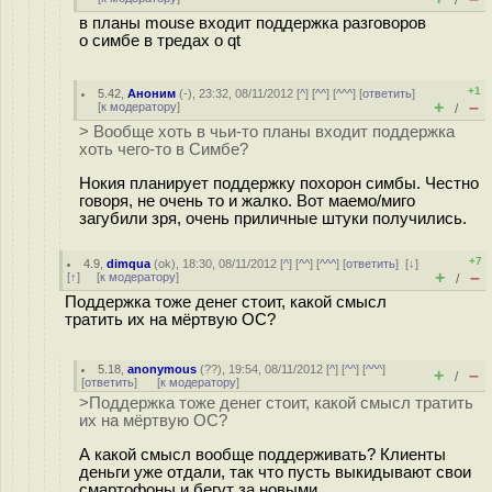
/
в планы mouse входит поддержка разговоров
о симбе в тредах о qt
+1
5.42
,
Аноним
(
-
), 23:32, 08/11/2012 [
^
] [
^^
] [
^^^
] [
ответить
]
+
–
[
к модератору
]
/
> Вообще хоть в чьи-то планы входит поддержка
хоть чего-то в Симбе?
Нокия планирует поддержку похорон симбы. Честно
говоря, не очень то и жалко. Вот маемо/миго
загубили зря, очень приличные штуки получились.
+7
4.9
,
dimqua
(
ok
), 18:30, 08/11/2012 [
^
] [
^^
] [
^^^
] [
ответить
]
[
↓
]
+
–
[
↑
] [
к модератору
]
/
Поддержка тоже денег стоит, какой смысл
тратить их на мёртвую ОС?
5.18
,
anonymous
(
??
), 19:54, 08/11/2012 [
^
] [
^^
] [
^^^
]
+
–
/
[
ответить
]
[
к модератору
]
>Поддержка тоже денег стоит, какой смысл тратить
их на мёртвую ОС?
А какой смысл вообще поддерживать? Клиенты
деньги уже отдали, так что пусть выкидывают свои
смартофоны и бегут за новыми.