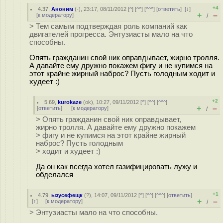
+4
4.37
,
Аноним
(
-
), 23:17, 08/11/2012 [
^
] [
^^
] [
^^^
] [
ответить
]
[
↓
]
+
–
[
к модератору
]
/
> Тем самым подтверждая роль компаний как
двигателей прогресса. Энтузиасты мало на что
способны.
Опять гражданин свой ник оправдывает, жирно тролля.
А давайте ему дружно покажем фигу и не купимся на
этот крайне жирный наброс? Пусть голодным ходит и
худеет :)
+2
5.69
,
kurokaze
(
ok
), 10:27, 09/11/2012 [
^
] [
^^
] [
^^^
]
+
–
[
ответить
]
[
к модератору
]
/
> Опять гражданин свой ник оправдывает,
жирно тролля. А давайте ему дружно покажем
> фигу и не купимся на этот крайне жирный
наброс? Пусть голодным
> ходит и худеет :)
Да он как всегда хотел газифицировать лужу и
обделался
+1
4.79
,
ызусефещк
(
?
), 14:07, 09/11/2012 [
^
] [
^^
] [
^^^
] [
ответить
]
+
–
[
↑
] [
к модератору
]
/
> Энтузиасты мало на что способны.