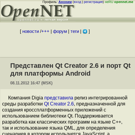
Профиль:
Аноним
(
вход
|
регистрация
)
неRU
opennet.me
[
новости
/
+++
|
форум
|
теги
|
]
Представлен Qt Creator 2.6 и порт Qt
для платформы Android
08.11.2012 16:47 (MSK)
Компания Digia
представила
релиз интегрированной
среды разработки
Qt Creator 2.6
, предназначенной для
создания кроссплатформенных приложений с
использованием библиотеки Qt. Поддерживается
разработка как классических программ на языке C++,
так и использование языка QML, для определения
сценариев в котором используется JavaScript, а