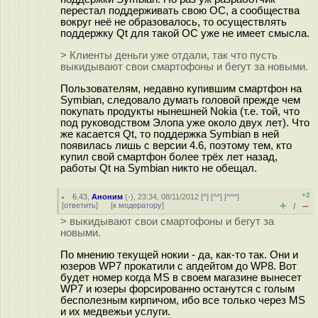
перестал поддерживать свою ОС, а сообщества
вокруг неё не образовалось, то осуществлять
поддержку Qt для такой ОС уже не имеет смысла.
> Клиенты деньги уже отдали, так что пусть
выкидывают свои смартофоны и бегут за новыми.
Пользователям, недавно купившим смартфон на
Symbian, следовало думать головой прежде чем
покупать продукты нынешней Nokia (т.е. той, что
под руководством Элопа уже около двух лет). Что
же касается Qt, то поддержка Symbian в ней
появилась лишь с версии 4.6, поэтому тем, кто
купил свой смартфон более трёх лет назад,
работы Qt на Symbian никто не обещал.
+2
6.43
,
Аноним
(
-
), 23:34, 08/11/2012 [
^
] [
^^
] [
^^^
]
+
–
[
ответить
]
[
к модератору
]
/
> выкидывают свои смартофоны и бегут за
новыми.
По мнению текущей нокии - да, как-то так. Они и
юзеров WP7 прокатили с апдейтом до WP8. Вот
будет номер когда MS в своем магазине вынесет
WP7 и юзеры форсированно останутся с голым
бесполезным кирпичом, ибо все только через MS
и их медвежьи услуги.