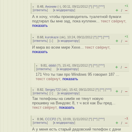
+1
8.48
,
Аноним
(
-
), 00:11, 09/11/2012 [
^
] [
^^
] [
^^^
]
+
–
[
ответить
]
[
к модератору
]
/
А я хочу, чтобы производитель туалетной бумаги
подтирал бы мне зад, пока купленн...
текст свёрнут,
показать
+1
8.68
,
kurokaze
(
ok
), 10:24, 09/11/2012 [
^
] [
^^
] [
^^^
]
+
–
[
ответить
]
[
↓
] [
к модератору
]
/
И мира во всем мире Хехе...
текст свёрнут,
показать
9.81
,
dddd
(
?
), 15:41, 09/11/2012 [
^
] [
^^
] [
^^^
]
+
–
/
[
ответить
]
[
к модератору
]
171 Что ты там про Windows 95 говорил 187 ...
текст свёрнут,
показать
8.82
,
Sergey722
(
ok
), 15:42, 09/11/2012 [
^
] [
^^
] [
^^^
]
+
–
/
[
ответить
]
[
↑
] [
к модератору
]
Так телефоны на симбе не тянут новую
прошивку на Виндовс 8, т ч всё как Вы пред...
текст свёрнут,
показать
–1
8.96
,
СССР2
(
?
), 10:09, 11/11/2012 [
^
] [
^^
] [
^^^
]
+
–
[
ответить
]
[
к модератору
]
/
А у меня есть старый дедовский телефон с дачи