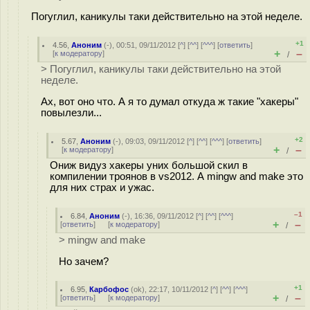
Погуглил, каникулы таки действительно на этой неделе.
+1
4.56
,
Аноним
(
-
), 00:51, 09/11/2012 [
^
] [
^^
] [
^^^
] [
ответить
]
+
–
[
к модератору
]
/
> Погуглил, каникулы таки действительно на этой
неделе.
Ах, вот оно что. А я то думал откуда ж такие "хакеры"
повылезли...
+2
5.67
,
Аноним
(
-
), 09:03, 09/11/2012 [
^
] [
^^
] [
^^^
] [
ответить
]
+
–
[
к модератору
]
/
Ониж видуз хакеры уних большой скил в
компилении троянов в vs2012. А mingw and make это
для них страх и ужас.
–1
6.84
,
Аноним
(
-
), 16:36, 09/11/2012 [
^
] [
^^
] [
^^^
]
+
–
[
ответить
]
[
к модератору
]
/
> mingw and make
Но зачем?
+1
6.95
,
Карбофос
(
ok
), 22:17, 10/11/2012 [
^
] [
^^
] [
^^^
]
+
–
[
ответить
]
[
к модератору
]
/