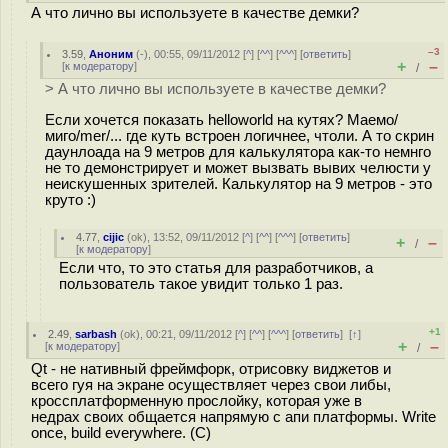
А что лично вы используете в качестве демки?
–3
3.59
,
Аноним
(
-
), 00:55, 09/11/2012 [
^
] [
^^
] [
^^^
] [
ответить
]
+
–
[
к модератору
]
/
> А что лично вы используете в качестве демки?
Если хочется показать helloworld на кутях? Маемо/
миго/mer/... где куть встроен логичнее, чтоли. А то скрин
даунлоада на 9 метров для калькулятора как-то немнго
не то демонстрирует и может вызвать вывих челюсти у
неискушенных зрителей. Калькулятор на 9 метров - это
круто :)
4.77
,
cijic
(
ok
), 13:52, 09/11/2012 [
^
] [
^^
] [
^^^
] [
ответить
]
+
–
/
[
к модератору
]
Если что, то это статья для разработчиков, а
пользователь такое увидит только 1 раз.
+1
2.49
,
sarbash
(
ok
), 00:21, 09/11/2012 [
^
] [
^^
] [
^^^
] [
ответить
]
[
↑
]
+
–
[
к модератору
]
/
Qt - не нативный фреймфорк, отрисовку виджетов и
всего гуя на экране осуществляет через свои либы,
кроссплатформенную прослойку, которая уже в
недрах своих общается напрямую с апи платформы. Write
once, build everywhere. (C)