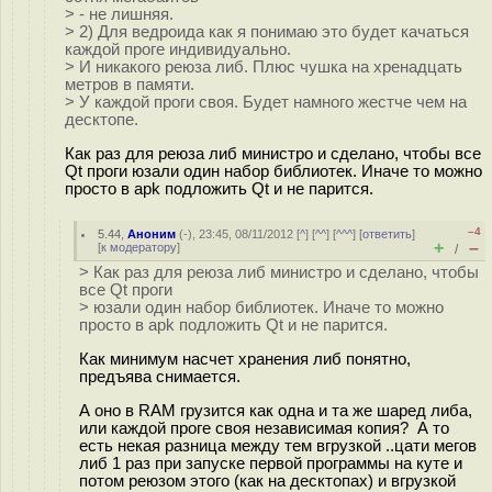
> - не лишняя.
> 2) Для ведроида как я понимаю это будет качаться
каждой проге индивидуально.
> И никакого реюза либ. Плюс чушка на хренадцать
метров в памяти.
> У каждой проги своя. Будет намного жестче чем на
десктопе.
Как раз для реюза либ министро и сделано, чтобы все
Qt проги юзали один набор библиотек. Иначе то можно
просто в apk подложить Qt и не парится.
–4
5.44
,
Аноним
(
-
), 23:45, 08/11/2012 [
^
] [
^^
] [
^^^
] [
ответить
]
+
–
[
к модератору
]
/
> Как раз для реюза либ министро и сделано, чтобы
все Qt проги
> юзали один набор библиотек. Иначе то можно
просто в apk подложить Qt и не парится.
Как минимум насчет хранения либ понятно,
предъява снимается.
А оно в RAM грузится как одна и та же шаред либа,
или каждой проге своя независимая копия? А то
есть некая разница между тем вгрузкой ..цати мегов
либ 1 раз при запуске первой программы на куте и
потом реюзом этого (как на десктопах) и вгрузкой