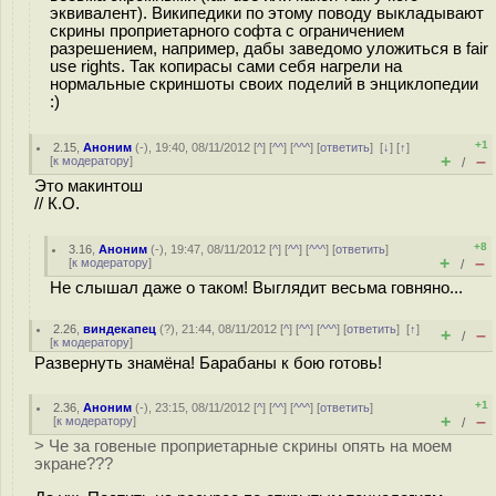
эквивалент). Википедики по этому поводу выкладывают
скрины проприетарного софта с ограничением
разрешением, например, дабы заведомо уложиться в fair
use rights. Так копирасы сами себя нагрели на
нормальные скриншоты своих поделий в энциклопедии
:)
+1
2.15
,
Аноним
(
-
), 19:40, 08/11/2012 [
^
] [
^^
] [
^^^
] [
ответить
]
[
↓
] [
↑
]
+
–
[
к модератору
]
/
Это макинтош
// К.О.
+8
3.16
,
Аноним
(
-
), 19:47, 08/11/2012 [
^
] [
^^
] [
^^^
] [
ответить
]
+
–
[
к модератору
]
/
Не слышал даже о таком! Выглядит весьма гoвняно...
2.26
,
виндекапец
(
?
), 21:44, 08/11/2012 [
^
] [
^^
] [
^^^
] [
ответить
]
[
↑
]
+
–
/
[
к модератору
]
Развернуть знамёна! Барабаны к бою готовь!
+1
2.36
,
Аноним
(
-
), 23:15, 08/11/2012 [
^
] [
^^
] [
^^^
] [
ответить
]
+
–
[
к модератору
]
/
> Че за говеные проприетарные скрины опять на моем
экране???