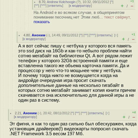
+1
8.70
,
Andrew Kolchoogin
(
?
), 10:32, 09/11/2012 [
^
]
+
–
[
^^
] [
^^^
] [
ответить
]
[
к модератору
]
/
На Android е во всяком случае, в общепринятом
понимании песочниц нет Этим люб...
текст свёрнут,
показать
+1
4.80
,
Аноним
(
-
), 14:49, 09/11/2012 [
^
] [
^^
] [
^^^
] [
ответить
]
[
↑
]
+
–
[
к модератору
]
/
А я вот сейчас пишу с нетбука у которого вся память
это ssd диск на 16Gb и как-то небыло проблем найти
сотню мегабайт на библиотеки Qt. А вот рядом лежит
телефон у которого 32Gb встроенной памяти и еще
вставленна такого же обьема карточка памяти. Да и
процессор у него что-то мощьнее чем у нетбука.
И почему тогда никто не возмущяется когда на
андройде очередная игра просит скачать
дополнительные данные на несколько гигабайт в
которых сотню мегабайт занимает копия юнити причем
скачивается она исключительно для данной игры а не
один раз в систему.
+4
2.21
,
Аноним
(
-
), 20:42, 08/11/2012 [
^
] [
^^
] [
^^^
] [
ответить
]
[
↑
]
+
–
[
к модератору
]
/
Эт фигня, я как то один раз сильно был обескуражен, когда
установщик драйверов(!) видеокарты попросил скачать
.NET Framework 3.5 весом 197 Мб.