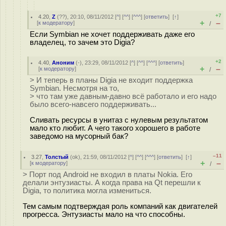
+7
4.20
,
Z
(
??
), 20:10, 08/11/2012 [
^
] [
^^
] [
^^^
] [
ответить
]
[
↑
]
+
–
[
к модератору
]
/
Если Symbian не хочет поддерживать даже его
владелец, то зачем это Digia?
+2
4.40
,
Аноним
(
-
), 23:29, 08/11/2012 [
^
] [
^^
] [
^^^
] [
ответить
]
+
–
[
к модератору
]
/
> И теперь в планы Digia не входит поддержка
Symbian. Несмотря на то,
> что там уже давным-давно всё работало и его надо
было всего-навсего поддерживать...
Сливать ресурсы в унитаз с нулевым результатом
мало кто любит. А чего такого хорошего в работе
заведомо на мусорный бак?
–11
3.27
,
Толстый
(
ok
), 21:59, 08/11/2012 [
^
] [
^^
] [
^^^
] [
ответить
]
[
↑
]
+
–
[
к модератору
]
/
> Порт под Android не входил в платы Nokia. Его
делали энтузиасты. А когда права на Qt перешли к
Digia, то политика могла измениться.
Тем самым подтверждая роль компаний как двигателей
прогресса. Энтузиасты мало на что способны.