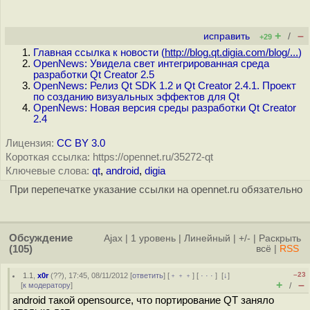
+
–
исправить
/
+29
Главная ссылка к новости (
http://blog.qt.digia.com/blog/...
)
OpenNews: Увидела свет интегрированная среда
разработки Qt Creator 2.5
OpenNews: Релиз Qt SDK 1.2 и Qt Creator 2.4.1. Проект
по созданию визуальных эффектов для Qt
OpenNews: Новая версия среды разработки Qt Creator
2.4
Лицензия:
CC BY 3.0
Короткая ссылка: https://opennet.ru/35272-qt
Ключевые слова:
qt
,
android
,
digia
При перепечатке указание ссылки на opennet.ru обязательно
Обсуждение
Ajax
|
1 уровень
|
Линейный
|
+/-
|
Раскрыть
(105)
всё
|
RSS
–23
1.1
,
x0r
(
??
), 17:45, 08/11/2012 [
ответить
] [
﹢﹢﹢
] [
· · ·
]
[
↓
]
+
–
[
к модератору
]
/
android такой opensource, что портирование QT заняло