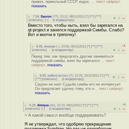
привез, прикольный СССР издох, ...
текст свёрнут,
показать
7.34
,
Sauron
(
??
), 23:12, 08/11/2012 [
^
] [
^^
] [
^^^
]
+
–
/
[
ответить
]
[
↑
] [
к модератору
]
Вместо того, чтобы ныть, взял бы зарегался на
qt-project и занялся поддержкой Симбы. Слабо?
Вот и молчи в тряпочку!
–3
8.45
,
Аноним
(
-
), 23:56, 08/11/2012 [
^
] [
^^
] [
^^^
]
+
–
[
ответить
]
[
к модератору
]
/
Перед тем, как предлагать другим заниматься
поддержкой симбы, взял бы зарегался ...
текст
свёрнут,
показать
9.93
,
walked across
(
?
), 12:28, 10/11/2012 [
^
] [
^^
]
+
–
/
[
^^^
] [
ответить
]
[
к модератору
]
Саурон не ноет Судьба симбы его не интересует
Он предлагает удочку тому, кто н...
текст свёрнут,
показать
+8
6.28
,
dimqua
(
ok
), 22:10, 08/11/2012 [
^
] [
^^
] [
^^^
]
+
–
[
ответить
]
[
↑
] [
к модератору
]
/
> А какой смысл вообще поддерживать?
Я не утверждал, что одобряю прекращение
поддержки Symbian. Но раз уж разработчик