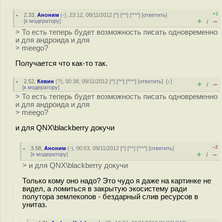
+1
2.33
,
Аноним
(
-
), 23:12, 08/11/2012 [
^
] [
^^
] [
^^^
] [
ответить
]
+
–
[
к модератору
]
/
> То есть теперь будет возможность писать одновременно
и для андроида и для
> meego?
Получается что как-то так.
2.52
,
Кевин
(
?
), 00:38, 09/11/2012 [
^
] [
^^
] [
^^^
] [
ответить
]
[
↓
]
+
–
/
[
к модератору
]
> То есть теперь будет возможность писать одновременно
и для андроида и для
> meego?
и для QNX\blackberry докучи
–2
3.58
,
Аноним
(
-
), 00:53, 09/11/2012 [
^
] [
^^
] [
^^^
] [
ответить
]
+
–
[
к модератору
]
/
> и для QNX\blackberry докучи
Только кому оно надо? Это чудо я даже на картинке не
видел, а ломиться в закрытую экосистему ради
полутора землекопов - бездарный слив ресурсов в
унитаз.