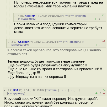
Ну почему, некоторые вон троллят из треда в тред на
голом энтузиазме. Или тебе компания платит?
+1
4.85
,
Аноним
(
-
), 17:20, 09/11/2012 [
^
] [
^^
] [
^^^
] [
ответить
]
+
–
[
к модератору
]
/
Своим наличием предыдущий комментарий
доказывает что использование интернета не требует
мозга
–1
2.97
,
Адекват
(
?
), 18:12, 11/11/2012 [
^
] [
^^
] [
^^^
] [
ответить
]
[
↑
]
+
–
[
к модератору
]
/
> android такой opensource, что портирование QT заняло
столько лет...
Теперь андроид будет тормозить еще сильнее.
Еще быстрее будет разряжаться аккумулятор !!
Еще еще меньше контроля и тестирования приложений !!
Еще больше дыр !!!
ЩзутЫщгксу ты в наших сердцах !!
+2
1.2
,
BSA
(
?
), 17:45, 08/11/2012 [
ответить
] [
﹢﹢﹢
] [
· · ·
]
[
↑
]
+
–
[
к модератору
]
/
В русской версии "Kit" имеет перевод "Инструментарий".
Имхо, слово инструментарий без контекста говорит о
большем, нежели "комплект".