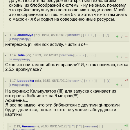
Да уж. Постить на ресурсе по открытым технологиям
скрины из блобообразной системы - ну не знаю, по-моему
это крайне некультурно по отношению к аудитории. Мной
это воспринимается так. Если бы я хотел что-то там знать
о макоси - я бы ходил на совершенно иные ресурсы.
1.13
,
анонимус
(
??
), 19:37, 08/11/2012 [
ответить
] [
﹢﹢﹢
] [
· · ·
]
[
↑
]
+
–
/
[
к модератору
]
интересно. jni или ndk activity. чистый c++
1.14
,
Julia
(
??
), 19:39, 08/11/2012 [
ответить
] [
﹢﹢﹢
] [
· · ·
]
+
–
/
[
к модератору
]
Сколько они там ошибок исправили? И, я так понимаю, ветка
2.5.х дропнулась?
–7
1.17
,
Loooooker
(
ok
), 19:51, 08/11/2012 [
ответить
] [
﹢﹢﹢
] [
· · ·
]
[
↓
]
+
–
[
к модератору
]
/
На скринах: Калькулятор (!!!) для запуска скачивает из
интернета библиотек на 9 метров(!!!)
Афигенна...
Я все понимаю, что эти библиотеки с другими qt-прогами
будут делиться, но как-то это не умаляет абсурдности
картины
+8
2.19
,
Аноним
(
-
), 20:06, 08/11/2012 [
^
] [
^^
] [
^^^
] [
ответить
]
[
↓
]
+
–
[
к модератору
]