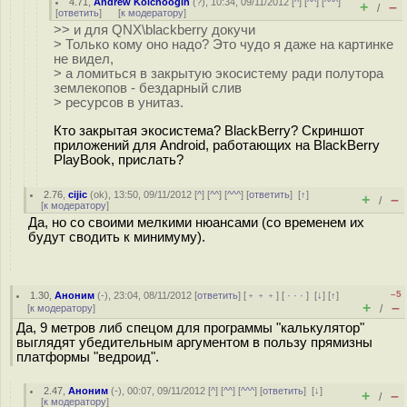
4.71
,
Andrew Kolchoogin
(
?
), 10:34, 09/11/2012 [
^
] [
^^
] [
^^^
]
+
–
/
[
ответить
]
[
к модератору
]
>> и для QNX\blackberry докучи
> Только кому оно надо? Это чудо я даже на картинке
не видел,
> а ломиться в закрытую экосистему ради полутора
землекопов - бездарный слив
> ресурсов в унитаз.
Кто закрытая экосистема? BlackBerry? Скриншот
приложений для Android, работающих на BlackBerry
PlayBook, прислать?
2.76
,
cijic
(
ok
), 13:50, 09/11/2012 [
^
] [
^^
] [
^^^
] [
ответить
]
[
↑
]
+
–
/
[
к модератору
]
Да, но со своими мелкими нюансами (со временем их
будут сводить к минимуму).
–5
1.30
,
Аноним
(
-
), 23:04, 08/11/2012 [
ответить
] [
﹢﹢﹢
] [
· · ·
]
[
↓
] [
↑
]
+
–
[
к модератору
]
/
Да, 9 метров либ спецом для программы "калькулятор"
выглядят убедительным аргументом в пользу прямизны
платформы "ведроид".
2.47
,
Аноним
(
-
), 00:07, 09/11/2012 [
^
] [
^^
] [
^^^
] [
ответить
]
[
↓
]
+
–
/
[
к модератору
]