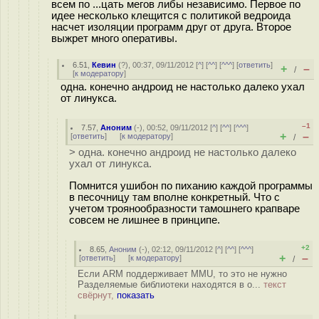
всем по ...цать мегов либы независимо. Первое по
идее несколько клещится с политикой ведроида
насчет изоляции программ друг от друга. Второе
выжрет много оперативы.
6.51
,
Кевин
(
?
), 00:37, 09/11/2012 [
^
] [
^^
] [
^^^
] [
ответить
]
+
–
/
[
к модератору
]
одна. конечно андроид не настолько далеко ухал
от линукса.
–1
7.57
,
Аноним
(
-
), 00:52, 09/11/2012 [
^
] [
^^
] [
^^^
]
+
–
[
ответить
]
[
к модератору
]
/
> одна. конечно андроид не настолько далеко
ухал от линукса.
Помнится ушибон по пиханию каждой программы
в песочницу там вполне конкретный. Что с
учетом троянообразности тамошнего крапваре
совсем не лишнее в принципе.
+2
8.65
,
Аноним
(
-
), 02:12, 09/11/2012 [
^
] [
^^
] [
^^^
]
+
–
[
ответить
]
[
к модератору
]
/
Если ARM поддерживает MMU, то это не нужно
Разделяемые библиотеки находятся в о...
текст
свёрнут,
показать