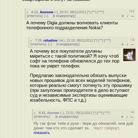
+11
6.22
,
Аноним
(
-
), 20:57, 08/11/2012 [
^
] [
^^
] [
^^^
]
+
–
[
ответить
]
[
↓
] [
к модератору
]
/
А почему Digia должны волновать клиенты
телефонного подразделения Nokia?
–1
7.29
,
rshadow
(
ok
), 22:15, 08/11/2012 [
^
] [
^^
] [
^^^
]
+
–
[
ответить
]
[
↓
] [
к модератору
]
/
А почему все покупатели должны
мириться с такой политикой? Я хочу чтоб
софт на телефоне обновлялся до тех пор
пока не умрет телефон.
Предлагаю законодательно обязать выпуски
новых прошивок для всех моделей телефонов,
которые реально смогут потянуть эту прошивку
(при залупонах произодителя в дело вступают
суд и независимые экспертизы оценивающие
юзабельность, ФПС и т.д.)
+4
8.41
,
Аноним
(
-
), 23:31, 08/11/2012 [
^
] [
^^
] [
^^^
]
+
–
[
ответить
]
[
к модератору
]
/
Ну так флаг тебе в руки - бери да обновляй, или дай
денег тем кто это сделает за...
текст свёрнут,
показать