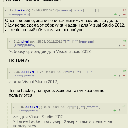
–12
1.4
,
hacker
(
?
), 17:56, 08/11/2012 [
ответить
] [
﹢﹢﹢
] [
· · ·
]
[
↓
]
+
–
[
к модератору
]
/
Очень хорошо, значит они как минимум взялись за дело.
Жду когда сделают сборку qt и аддин для Visual Studio 2012,
а creator новый обязательно попробую...
+8
2.12
,
piteri
(
ok
), 18:59, 08/11/2012 [
^
] [
^^
] [
^^^
] [
ответить
]
+
–
[
к модератору
]
/
>сборку qt и аддин для Visual Studio 2012
Но зачем?
+2
2.38
,
Аноним
(
-
), 23:19, 08/11/2012 [
^
] [
^^
] [
^^^
] [
ответить
]
+
–
[
к модератору
]
/
> для Visual Studio 2012,
Ты не hacker, ты лузер. Хакеры таким крапом не
пользуются.
+7
3.46
,
Аноним
(
-
), 00:01, 09/11/2012 [
^
] [
^^
] [
^^^
] [
ответить
]
+
–
[
к модератору
]
/
>> для Visual Studio 2012,
> Ты не hacker, ты лузер. Хакеры таким крапом не
пользуются.