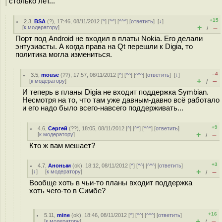
столько лет...
+15
2.3
,
BSA
(
?
), 17:46, 08/11/2012 [
^
] [
^^
] [
^^^
] [
ответить
]
[
↓
]
+
–
[
к модератору
]
/
Порт под Android не входил в платы Nokia. Его делали
энтузиасты. А когда права на Qt перешли к Digia, то
политика могла измениться.
–4
3.5
,
mouse
(
??
), 17:57, 08/11/2012 [
^
] [
^^
] [
^^^
] [
ответить
]
[
↓
]
+
–
[
к модератору
]
/
И теперь в планы Digia не входит поддержка Symbian.
Несмотря на то, что там уже давным-давно всё работало
и его надо было всего-навсего поддерживать...
+9
4.6
,
Сергей
(
??
), 18:05, 08/11/2012 [
^
] [
^^
] [
^^^
] [
ответить
]
+
–
[
к модератору
]
/
Кто ж вам мешает?
+3
4.7
,
Аноным
(
ok
), 18:12, 08/11/2012 [
^
] [
^^
] [
^^^
] [
ответить
]
+
–
[
↓
] [
к модератору
]
/
Вообще хоть в чьи-то планы входит поддержка
хоть чего-то в Симбе?
+16
5.11
,
mine
(
ok
), 18:46, 08/11/2012 [
^
] [
^^
] [
^^^
] [
ответить
]
+
–
[
к модератору
]