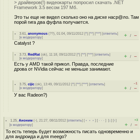
> драйверов(!) видеокарты попросил скачать .NET
Framework 3.5 весом 197 Мб.
Это ты еще не видел сколько оно на диске наср@ло. Там
порой гига два фуфла получается.
3.61
,
anonymous
(
??
), 01:04, 09/11/2012 [
^
] [
^^
] [
^^^
] [
ответить
]
+
–
/
[
к модератору
]
Catalyst ?
3.73
,
RedRat
(
ok
), 11:18, 09/11/2012 [
^
] [
^^
] [
^^^
] [
ответить
]
+
–
/
[
к модератору
]
Есть у AMD такой прикол. Правда, последние
дрова от NVidia сейчас не меньше занимают.
–1
3.75
,
cijic
(
ok
), 13:49, 09/11/2012 [
^
] [
^^
] [
^^^
] [
ответить
]
+
–
[
к модератору
]
/
У вас Radeon?)
+3
1.25
,
Аноним
(
-
), 21:27, 08/11/2012 [
ответить
] [
﹢﹢﹢
] [
· · ·
]
[
↓
] [
↑
]
+
–
[
к модератору
]
/
То есть теперь будет возможность писать одновременно и
для андроида и для meego?