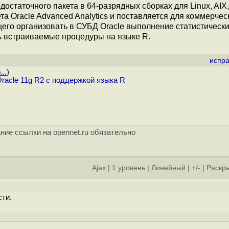
достаточного пакета в 64-разрядных сборках для Linux, AIX, 
та Oracle Advanced Analytics и поставляется для коммерчес
его организовать в СУБД Oracle выполнение статистическ
ь встраиваемые процедуры на языке R.
испра
..
)
racle 11g R2 с поддержкой языка R
ние ссылки на opennet.ru обязательно
Ajax
|
1 уровень
|
Линейный
|
+/-
|
Раскры
ти.