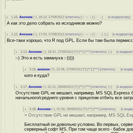
1.10
,
Аноним
(
-
), 16:13, 27/08/2012 [
ответить
] [
﹢﹢﹢
] [
· · ·
]
[
к модератору
]
А как это дело собрать из исходников можно?
1.12
,
Аноним
(
-
), 17:03, 27/08/2012 [
ответить
] [
﹢﹢﹢
] [
· · ·
]
[
↓
] [
к модератор
Все-таки хорошо, что R под GPL. Если бы там была пермисс
2.13
,
Аноним
(
-
), 19:41, 27/08/2012 [
^
] [
^^
] [
^^^
] [
ответить
]
[
↓
] [
к модерат
:-) Это и есть замануха :-)))))
3.16
,
ананим
(
?
), 23:38, 27/08/2012 [
^
] [
^^
] [
^^^
] [
ответить
]
[
к моде
кого и куда?
2.17
,
Аноним
(
-
), 01:21, 28/08/2012 [
^
] [
^^
] [
^^^
] [
ответить
]
[
↑
] [
к модерат
Отсутствие GPL не мешает, например, MS SQL Express 
начального/среднего уровня с прицелом отбить все затр
3.18
,
Аноним
(
-
), 01:30, 28/08/2012 [
^
] [
^^
] [
^^^
] [
ответить
]
[
к моде
> Отсутствие GPL не мешает, например, MS SQL Ex
Бесплатный он довольно условно. Во первых, серве
серверный софт MS. При том чаще всего - бабок до