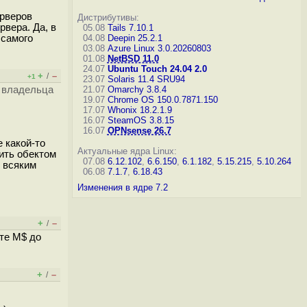
ерверов
Дистрибутивы:
вера. Да, в
05.08
Tails 7.10.1
 самого
04.08
Deepin 25.2.1
03.08
Azure Linux 3.0.20260803
01.08
NetBSD 11.0
24.07
Ubuntu Touch 24.04 2.0
+
–
/
+1
23.07
Solaris 11.4 SRU94
ы владельца
21.07
Omarchy 3.8.4
19.07
Chrome OS 150.0.7871.150
17.07
Whonix 18.2.1.9
16.07
SteamOS 3.8.15
16.07
OPNsense 26.7
е какой-то
Актуальные ядра Linux:
ить обектом
07.08
6.12.102
,
6.6.150
,
6.1.182
,
5.15.215
,
5.10.264
е всяким
06.08
7.1.7
,
6.18.43
Изменения в ядре 7.2
+
–
/
йте M$ до
+
–
/