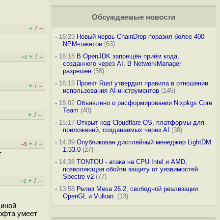
Обсуждаемые новости
+
–
/
-
16:23
Новый червь ChainDrop поразил более 400
NPM-пакетов
(63)
-
16:18
В OpenJDK запрещён приём кода,
+
–
/
+5
созданного через AI. В NetworkManager
разрешён
(58)
-
16:15
Проект Rust утвердил правила в отношении
+
–
/
использования AI-инструментов
(145)
-
16:02
Объявлено о расформировании Nixpkgs Core
Team
(40)
+
–
/
-
15:17
Открыт код Cloudflare OS, платформы для
приложений, создаваемых через AI
(38)
-
14:39
Опубликован дисплейный менеджер LightDM
+
–
/
–5
1.33.0
(27)
т
-
14:38
TONTOU - атака на CPU Intel и AMD,
позволяющая обойти защиту от уязвимостей
Spectre v2
(77)
+
–
/
+2
-
13:58
Релиз Mesa 26.2, свободной реализации
OpenGL и Vulkan
(13)
 иной
софта умеет