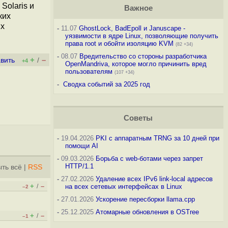
Solaris и
Важное
ких
их
-
11.07
GhostLock, BadEpoll и Januscape -
уязвимости в ядре Linux, позволяющие получить
права root и обойти изоляцию KVM
(82 +34)
-
08.07
Вредительство со стороны разработчика
+
–
вить
/
+4
OpenMandriva, которое могло причинить вред
пользователям
(107 +34)
-
Сводка событий за 2025 год
Советы
-
19.04.2026
PKI с аппаратным TRNG за 10 дней при
помощи AI
-
09.03.2026
Борьба с web-ботами через запрет
HTTP/1.1
ть всё
|
RSS
-
27.02.2026
Удаление всех IPv6 link-local адресов
+
–
/
на всех сетевых интерфейсах в Linux
–2
-
27.01.2026
Ускорение пересборки llama.cpp
-
25.12.2025
Атомарные обновления в OSTree
+
–
/
–1