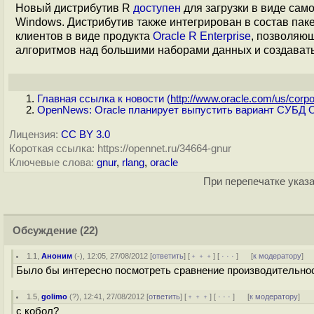
Новый дистрибутив R
доступен
для загрузки в виде само
Windows. Дистрибутив также интегрирован в состав паке
клиентов в виде продукта
Oracle R Enterprise
, позволяющ
алгоритмов над большими наборами данных и создават
Главная ссылка к новости (
http://www.oracle.com/us/corpo.
OpenNews: Oracle планирует выпустить вариант СУБД O
Лицензия:
CC BY 3.0
Короткая ссылка: https://opennet.ru/34664-gnur
Ключевые слова:
gnur
,
rlang
,
oracle
При перепечатке указа
Обсуждение
(22)
1.1
,
Аноним
(
-
), 12:05, 27/08/2012 [
ответить
] [
﹢﹢﹢
] [
· · ·
]
[
к модератору
]
Было бы интересно посмотреть сравнение производительнос
1.5
,
golimo
(
?
), 12:41, 27/08/2012 [
ответить
] [
﹢﹢﹢
] [
· · ·
]
[
к модератору
]
с кобол?