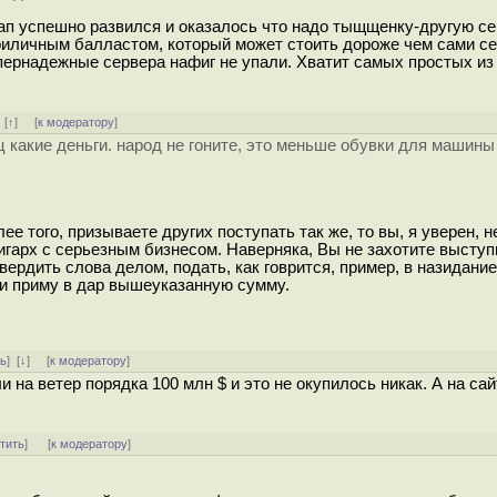
ртап успешно развился и оказалось что надо тыщщенку-другую с
риличным балластом, который может стоить дороже чем сами сер
пернадежные сервера нафиг не упали. Хватит самых простых из
]
[
↑
] [
к модератору
]
сец какие деньги. народ не гоните, это меньше обувки для машин
е того, призываете других поступать так же, то вы, я уверен, н
игарх с серьезным бизнесом. Наверняка, Вы не захотите выступ
вердить слова делом, подать, как говрится, пример, в назидани
 и приму в дар вышеуказанную сумму.
ть
]
[
↓
] [
к модератору
]
 на ветер порядка 100 млн $ и это не окупилось никак. А на са
тить
]
[
к модератору
]