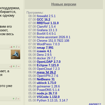
Новые версии
ехподдержки,
обирается,
Программы:
 к одному
08.08
firewalld 2.5.1
07.08
GCC 16.2
07.08
RRDTool 1.11.0
вим его
07.08
ClamAV 1.5.4
зеет,
07.08
Grafana 13.1.3
07.08
Box64 0.4.5-1
хом весь
07.08
home-assistant 2026.8.1
07.08
Chrome 151.0.7922.108
07.08
WordPress 7.0.3
+
–
/
–6
07.08
nmap 7.991
06.08
icewm 4.1
06.08
Deno 2.9.5
06.08
docker 29.7.2
06.08
OpenLDAP 2.7.0
06.08
Eclipse 7.121.0
+
–
/
–2
06.08
OpenCloud 7.2.3
ает, а
06.08
mesa 3d 26.2
ля
05.08
OpenVPN 2.7.6
05.08
NetBeans 31
05.08
ublock 1.73.0
 это уже
05.08
gstreamer 1.28.6
05.08
PowerDNS 5.1.4
05.08
node.js 26.7.0
05.08
VSCode 1.132.0
+
–
/
05.08
Python 3.13.15, 3.14.7
далее>>