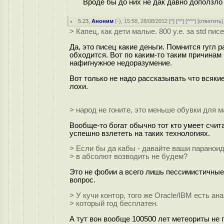
Вроде бы до них не дак давно доползло 
5.23
,
Аноним
(
-
), 15:58, 28/08/2012 [
^
] [
^^
] [
^^^
] [
ответить
> Капец, как дети малые. 800 у.е. за std пис
Да, это писец какие деньги. Помнится гугл 
обходится. Вот по каким-то таким причинам
нафигнужное недоразумение.
Вот только не надо рассказывать что всяки
лохи.
> народ не гоните, это меньше обувки для 
Вообще-то богат обычно тот кто умеет счит
успешно взлететь на таких технологиях.
> Если бы да кабы - давайте ваши паранои
> в абсолют возводить не будем?
Это не фобии а всего лишь пессимистичные 
вопрос.
> У кучи контор, того же Oracle/IBM есть а
> который год бесплатен.
А тут вон вообще 100500 лет метеориты не 