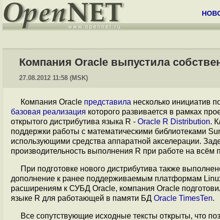
НОВ
Компания Oracle выпустила собств
27.08.2012 11:58 (MSK)
Компания Oracle
представила
несколько инициатив п
базовая реализация
которого развивается в рамках прое
открытого дистрибутива языка R -
Oracle R Distribution
. 
поддержки работы с математическими библиотеками Sunp
использующими средства аппаратной акселерации. Заде
производительность выполнения R при работе на всём 
При подготовке нового дистрибутива также выполнено
дополнение к ранее поддерживаемым платформам Linux 
расширениям к СУБД Oracle, компания Oracle подготов
языке R для работающей в памяти БД
Oracle TimesTen
.
Все сопутствующие исходные тексты открыты, что по