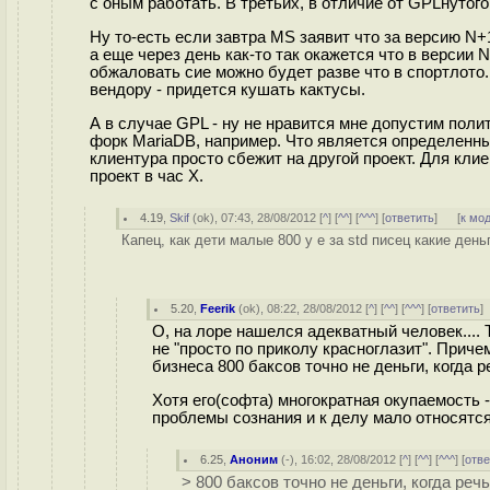
с оным работать. В третьих, в отличие от GPLнутого
Ну то-есть если завтра MS заявит что за версию N+
а еще через день как-то так окажется что в версии 
обжаловать сие можно будет разве что в спортлото. 
вендору - придется кушать кактусы.
А в случае GPL - ну не нравится мне допустим поли
форк MariaDB, например. Что является определенным
клиентура просто сбежит на другой проект. Для кли
проект в час X.
4.19
,
Skif
(
ok
), 07:43, 28/08/2012 [
^
] [
^^
] [
^^^
] [
ответить
]
[
к мо
Капец, как дети малые 800 у е за std писец какие деньг
5.20
,
Feerik
(
ok
), 08:22, 28/08/2012 [
^
] [
^^
] [
^^^
] [
ответить
О, на лоре нашелся адекватный человек.... 
не "просто по приколу красноглазит". Приче
бизнеса 800 баксов точно не деньги, когда р
Хотя его(софта) многократная окупаемость -
проблемы сознания и к делу мало относятся
6.25
,
Аноним
(
-
), 16:02, 28/08/2012 [
^
] [
^^
] [
^^^
] [
отве
> 800 баксов точно не деньги, когда реч