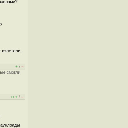
озаврами?
о
х взлетели,
+
–
/
рые смогли
+
–
/
+1
о
 даунлоады