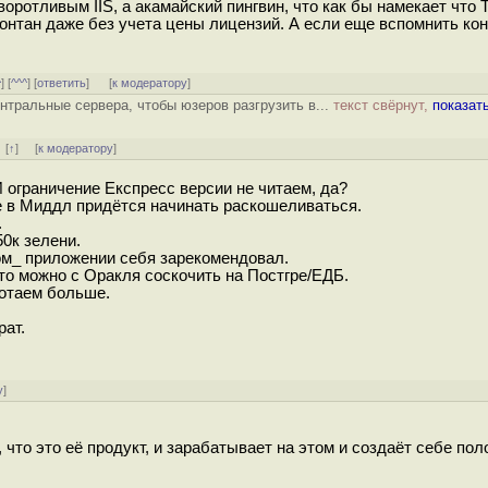
воротливым IIS, а акамайский пингвин, что как бы намекает что
 фонтан даже без учета цены лицензий. А если еще вспомнить ко
^
] [
^^^
] [
ответить
]
[
к модератору
]
нтральные сервера, чтобы юзеров разгрузить в...
текст свёрнут,
показат
]
[
↑
] [
к модератору
]
 ограничение Експресс версии не читаем, да?
же в Миддл придётся начинать раскошеливаться.
.
50к зелени.
этом_ приложении себя зарекомендовал.
что можно с Оракля соскочить на Постгре/ЕДБ.
ботаем больше.
рат.
у
]
, что это её продукт, и зарабатывает на этом и создаёт себе п