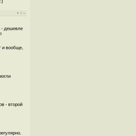
:)
+
–
/
о - дешевле
о
т и вообще,
могли
в - второй
регулярно.