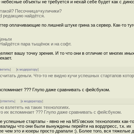
 небесные объекты не требуется и нехай себе будет как с дин
ес такой? Песочница+куличики?
Std редакцию найдётся.
ттер оплачивающие по лишней штуке грина за сервер. Как-то туг
Деньги
Найдётся пара тыщёнок и на софт.
ляют вашу точку зрения. И то что они в отличие от многих ины
екает.
ветить
]
[
к модератору
]
считать деньги. Что-то не видно кучи успешных стартапов кото
 вспоминает ??? Глупо даже сравнивать с фейсбуком.
 [
ответить
]
[
к модератору
]
о взлететь на таких технологиях.
то их вспоминает ??? Глупо даже сравнивать с фейсбуком.
ее успешные стартапы - явно не на MS'овских технологиях как-т
валиды что они были вынуждены перейти на вордпресс, т.к. их
 чем это и юзеры просто драпали :). Более того, вся тяжелые