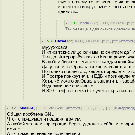
грузят почему-то не винды с их непо
и всего что вокруг - может быть не
ценники...
8.31
,
Человек
(
??
), 10:17, 29/08/2012 [
^
] [
^
Так они ещё и для скайпа сделали це
5.32
,
Filosof
(
ok
), 03:17, 30/08/2012 [
^
] [
^^
] [
^^^
] [
ответить
Мууухххаха.
И клиентские лицензии мы не считаем да? И
Там до Ынтерпрайза как до Киева рачки, у
В любом бизнесе считается каждая копейка
Да, у нас и на Оракль раскошеливаются по 
Но только после того, как этот оракль в _
И Постгре прикрутили, и ЕДБ и прикинули, 
Хотя, чё можно за Оракль заплатить - зара
Издержки все считают-с.
И 800 - цифра слегка без учёта скрытых зат
1.27
,
Аноним
(
-
), 17:18, 28/08/2012 [
ответить
] [
﹢﹢﹢
] [
· · ·
]
[
↑
] [
к модератор
Общая проблема GNU
Что-то придумал и подарил другим.
А любой чел или корпорация берёт, удаляет лейбы и говорит
имидж.
А ты даже печенек не получаешь :(