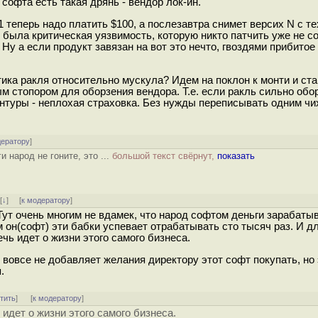
 софта есть такая дрянь - вендор лок-ин.
1 теперь надо платить $100, а послезавтра снимет версих N с т
N была критическая уязвимость, которую никто патчить уже не с
Ну а если продукт завязан на вот это нечто, гвоздями прибитое
тика ракля относительно мускула? Идем на поклон к монти и ста
 стопором для оборзения вендора. Т.е. если ракль сильно обор
ентуры - неплохая страховка. Без нужды переписывать одним чи
дератору
]
и народ не гоните, это ...
большой текст свёрнут,
показать
]
[
↓
] [
к модератору
]
Тут очень многим не вдамек, что народ софтом деньги зарабатыв
м он(софт) эти бабки успевает отрабатывать сто тысяч раз. И д
ечь идет о жизни этого самого бизнеса.
 вовсе не добавляет желания директору этот софт покупать, но
.
тить
]
[
к модератору
]
ь идет о жизни этого самого бизнеса.