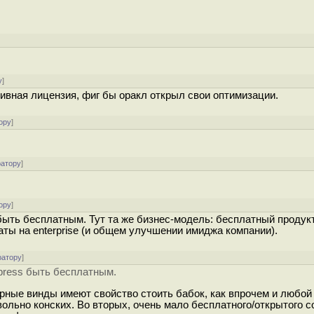
у
]
ивная лицензия, фиг бы оракл открыл свои оптимизации.
ору
]
ратору
]
ору
]
быть бесплатным. Тут та же бизнес-модель: бесплатный продук
аты на enterprise (и общем улучшении имиджа компании).
ратору
]
press быть бесплатным.
рные винды имеют свойство стоить бабок, как впрочем и любой
вольно конских. Во вторых, очень мало бесплатного/открытого 