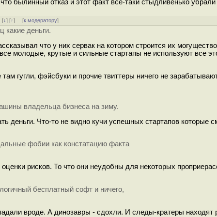
что былинный отказ и этот факт все-таки стыдливенько убрали 
]
[
↓
] [
↑
] [
к модератору
]
ец какие деньги.
рассказывал что у них сервак на котором строится их могуществ
 все молодые, крутые и сильные стартапы не используют все эт
е там гугли, фэйсбуки и прочие твиттеры ничего не зарабатываю
машины владельца бизнеса на зиму.
ать деньги. Что-то не видно кучи успешных стартапов которые с
дальные фобии как констатацию факта
оценки рисков. То что они неудобны для некоторых проприерасо
налогичный бесплатный софт и ничего,
падали вроде. А динозавры - сдохли. И следы-кратеры находят 