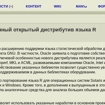
ОСТИ
(
+
)
КОНТЕНТ
WIKI
MAN'ы
ФО
енный открытый дистрибутив языка R
о расширению поддержки языка статистической обработки
кта GNU. В частности, Oracle заявила о подготовке собств
Ключевой особенностью нового дистрибутива является реал
erf, MKL и ACML, развиваемыми компаниями Oracle, Intel 
йствование указанных библиотек позволит существенно ув
поддерживаемом в данных библиотеках оборудовании.
 портирование языка R для операционных систем Solaris и 
и Windows. Кроме того, в дополнение к выпущенным в это
ила аналогичные средства для анализа больших объемов д
зволит использовать указанные наработки в основном прое