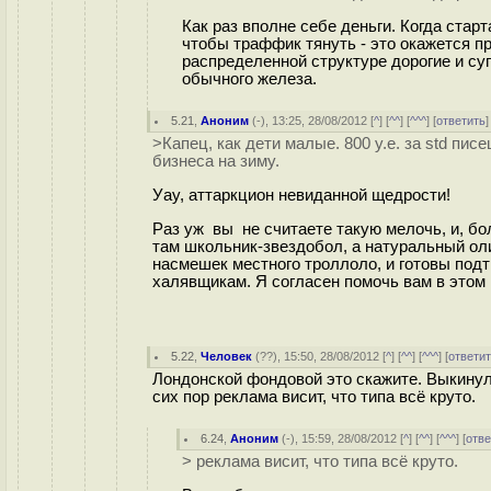
Как раз вполне себе деньги. Когда ста
чтобы траффик тянуть - это окажется п
распределенной структуре дорогие и су
обычного железа.
5.21
,
Аноним
(
-
), 13:25, 28/08/2012 [
^
] [
^^
] [
^^^
] [
ответить
>Капец, как дети малые. 800 у.е. за std пи
бизнеса на зиму.
Уау, аттаркцион невиданной щедрости!
Раз уж вы не считаете такую мелочь, и, боле
там школьник-звездобол, а натуральный ол
насмешек местного троллоло, и готовы подт
халявщикам. Я согласен помочь вам в этом
5.22
,
Человек
(
??
), 15:50, 28/08/2012 [
^
] [
^^
] [
^^^
] [
ответи
Лондонской фондовой это скажите. Выкинули
сих пор реклама висит, что типа всё круто.
6.24
,
Аноним
(
-
), 15:59, 28/08/2012 [
^
] [
^^
] [
^^^
] [
отве
> реклама висит, что типа всё круто.