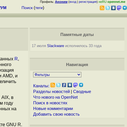
Профиль:
Аноним
(
вход
|
регистрация
)
неRU
opennet.me
РУМ
Поиск
(
теги
)
Памятные даты
17 июля
Slackware
исполнилось 33 года
 данных
R
,
енного
Навигация
изация
и AMD, и
еличить
Каналы:
Разделы новостей
|
Сводные
AIX, в
Что нового на OpenNet
м году
Поиск в новостях
анных на
Новые комментарии
Добавить свою новость
кте GNU R.