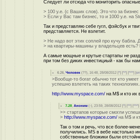
Следует ли отсюда что мониторить опасные
> 100 у.е. (с Ваших слов). Это что за бизн
> Если у Вас там бизнес, то и 1000 у.е. на 
Так и представляю себе гугл, фэйсбук и тви
представляется. Не взлетит.
> Не надо вот этих соплей про кучу бабла. 
> на квартиры-машины у владельцев есть? 
А самые мощные и крутые стартапы не разде
при том без диких инвестициый - как бы нам
6.26
,
Человек
(
??
), 16:48, 28/08/2012 [
^
] [
^^
] [
^^^
] [
от
>Вообще-то богат обычно тот кто умеет 
успешно взлететь на таких технологиях.
http://www.myspace.com/
на M$ и кто их
7.28
,
Аноним
(
-
), 23:59, 28/08/2012 [
^
] [
^^
] [
^^^
]
>> стартапов которые смогли успешн
>
http://www.myspace.com/
на M$ и к
Так о том и речь, что все более-мен
получились. MS в вебе настолько ин
собственные бложики были отстойнее