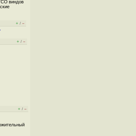
 TCO виндов
нские
+
–
/
ь
+
–
/
+
–
/
оложительный