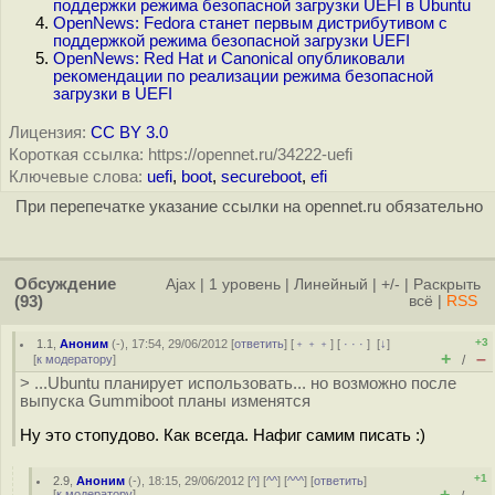
поддержки режима безопасной загрузки UEFI в Ubuntu
OpenNews: Fedora станет первым дистрибутивом с
поддержкой режима безопасной загрузки UEFI
OpenNews: Red Hat и Canonical опубликовали
рекомендации по реализации режима безопасной
загрузки в UEFI
Лицензия:
CC BY 3.0
Короткая ссылка: https://opennet.ru/34222-uefi
Ключевые слова:
uefi
,
boot
,
secureboot
,
efi
При перепечатке указание ссылки на opennet.ru обязательно
Обсуждение
Ajax
|
1 уровень
|
Линейный
|
+/-
|
Раскрыть
(93)
всё
|
RSS
+3
1.1
,
Аноним
(
-
), 17:54, 29/06/2012 [
ответить
] [
﹢﹢﹢
] [
· · ·
]
[
↓
]
+
–
[
к модератору
]
/
> ...Ubuntu планирует использовать... но возможно после
выпуска Gummiboot планы изменятся
Ну это стопудово. Как всегда. Нафиг самим писать :)
+1
2.9
,
Аноним
(
-
), 18:15, 29/06/2012 [
^
] [
^^
] [
^^^
] [
ответить
]
+
–
[
к модератору
]