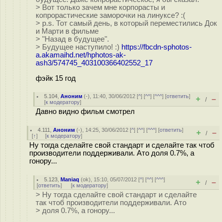
> Вот только зачем мне корпорасты и
копрорастические заморочки на линуксе? :(
> p.s. Тот самый день, в который переместились Док
и Марти в фильме
> "Назад в будущее".
> Будущее наступило! :)
https://fbcdn-sphotos-
a.akamaihd.net/hphotos-ak-
ash3/574745_403100366402552_17
фэйк 15 год
5.104
,
Аноним
(
-
), 11:40, 30/06/2012 [
^
] [
^^
] [
^^^
] [
ответить
]
+
–
/
[
к модератору
]
Давно видно фильм смотрел
4.111
,
Аноним
(
-
), 14:25, 30/06/2012 [
^
] [
^^
] [
^^^
] [
ответить
]
+
–
/
[
↑
] [
к модератору
]
Ну тогда сделайте свой стандарт и сделайте так чтоб
производители поддерживали. Ато доля 0.7%, а
гонору...
5.123
,
Maniaq
(
ok
), 15:10, 05/07/2012 [
^
] [
^^
] [
^^^
]
+
–
/
[
ответить
]
[
к модератору
]
> Ну тогда сделайте свой стандарт и сделайте
так чтоб производители поддерживали. Ато
> доля 0.7%, а гонору...