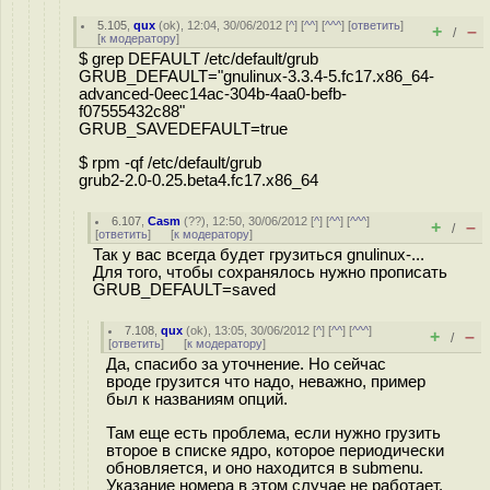
5.105
,
qux
(
ok
), 12:04, 30/06/2012 [
^
] [
^^
] [
^^^
] [
ответить
]
+
–
/
[
к модератору
]
$ grep DEFAULT /etc/default/grub
GRUB_DEFAULT="gnulinux-3.3.4-5.fc17.x86_64-
advanced-0eec14ac-304b-4aa0-befb-
f07555432c88"
GRUB_SAVEDEFAULT=true
$ rpm -qf /etc/default/grub
grub2-2.0-0.25.beta4.fc17.x86_64
6.107
,
Casm
(
??
), 12:50, 30/06/2012 [
^
] [
^^
] [
^^^
]
+
–
/
[
ответить
]
[
к модератору
]
Так у вас всегда будет грузиться gnulinux-...
Для того, чтобы сохранялось нужно прописать
GRUB_DEFAULT=saved
7.108
,
qux
(
ok
), 13:05, 30/06/2012 [
^
] [
^^
] [
^^^
]
+
–
/
[
ответить
]
[
к модератору
]
Да, спасибо за уточнение. Но сейчас
вроде грузится что надо, неважно, пример
был к названиям опций.
Там еще есть проблема, если нужно грузить
второе в списке ядро, которое периодически
обновляется, и оно находится в submenu.
Указание номера в этом случае не работает.