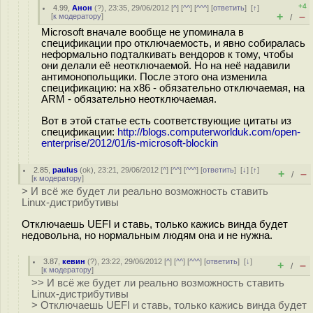
+4
4.99
,
Анон
(
?
), 23:35, 29/06/2012 [
^
] [
^^
] [
^^^
] [
ответить
]
[
↑
]
+
–
[
к модератору
]
/
Microsoft вначале вообще не упоминала в
спецификации про отключаемость, и явно собиралась
неформально подталкивать вендоров к тому, чтобы
они делали её неотключаемой. Но на неё надавили
антимонопольщики. После этого она изменила
спецификацию: на x86 - обязательно отключаемая, на
ARM - обязательно неотключаемая.
Вот в этой статье есть соответствующие цитаты из
спецификации:
http://blogs.computerworlduk.com/open-
enterprise/2012/01/is-microsoft-blockin
2.85
,
paulus
(
ok
), 23:21, 29/06/2012 [
^
] [
^^
] [
^^^
] [
ответить
]
[
↓
] [
↑
]
+
–
/
[
к модератору
]
> И всё же будет ли реально возможность ставить
Linux-дистрибутивы
Отключаешь UEFI и ставь, только кажись винда будет
недовольна, но нормальным людям она и не нужна.
3.87
,
кевин
(
?
), 23:22, 29/06/2012 [
^
] [
^^
] [
^^^
] [
ответить
]
[
↓
]
+
–
/
[
к модератору
]
>> И всё же будет ли реально возможность ставить
Linux-дистрибутивы
> Отключаешь UEFI и ставь, только кажись винда будет