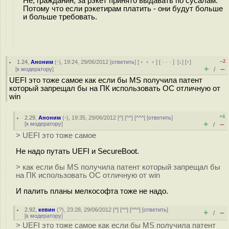
Не, гражданин, за рэкет принято выдавать по сусалам.
Потому что если рэкетирам платить - они будут больше
и больше требовать.
–2
1.24
,
Аноним
(
-
), 19:24, 29/06/2012 [
ответить
] [
﹢﹢﹢
] [
· · ·
]
[
↓
] [
↑
]
+
–
[
к модератору
]
/
UEFI это тоже самое как если бы MS получила патент
который запрещал бы на ПК использовать ОС отличную от
win
+6
2.29
,
Аноним
(
-
), 19:35, 29/06/2012 [
^
] [
^^
] [
^^^
] [
ответить
]
+
–
[
к модератору
]
/
> UEFI это тоже самое
Не надо путать UEFI и SecureBoot.
> как если бы MS получила патент который запрещал бы
на ПК использовать ОС отличную от win
И палить планы мелкософта тоже не надо.
2.92
,
кевин
(
?
), 23:28, 29/06/2012 [
^
] [
^^
] [
^^^
] [
ответить
]
+
–
/
[
к модератору
]
> UEFI это тоже самое как если бы MS получила патент