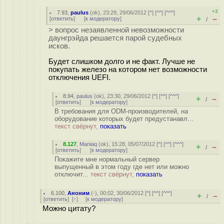
+3
7.93
,
paulus
(
ok
), 23:29, 29/06/2012 [
^
] [
^^
] [
^^^
]
+
–
[
ответить
]
[
к модератору
]
/
> вопрос незаявленной невозможности
даунгрэйда решается парой судебных
исков.
Будет слишком долго и не факт. Лучше не
покупать железо на котором нет возможности
отключения UEFI.
8.94
,
paulus
(
ok
), 23:30, 29/06/2012 [
^
] [
^^
] [
^^^
]
+
–
/
[
ответить
]
[
к модератору
]
В требования для ODM-производителей, на
оборудование которых будет предустанавл...
текст свёрнут,
показать
8.127
,
Maniaq
(
ok
), 15:28, 05/07/2012 [
^
] [
^^
] [
^^^
]
+
–
/
[
ответить
]
[
к модератору
]
Покажите мне нормальный сервер
выпущенный в этом году где нет или можно
отключит...
текст свёрнут,
показать
6.100
,
Аноним
(
-
), 00:02, 30/06/2012 [
^
] [
^^
] [
^^^
]
+
–
/
[
ответить
]
[
↑
] [
к модератору
]
Можно цитату?