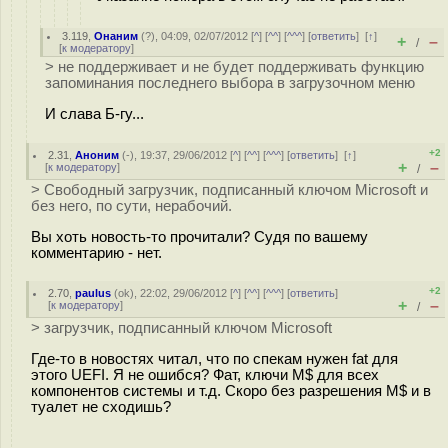
3.119
,
Онаним
(
?
), 04:09, 02/07/2012 [
^
] [
^^
] [
^^^
] [
ответить
]
[
↑
]
+
–
/
[
к модератору
]
> не поддерживает и не будет поддерживать функцию
запоминания последнего выбора в загрузочном меню
И слава Б-гу...
+2
2.31
,
Аноним
(
-
), 19:37, 29/06/2012 [
^
] [
^^
] [
^^^
] [
ответить
]
[
↑
]
+
–
[
к модератору
]
/
> Свободный загрузчик, подписанный ключом Microsoft и
без него, по сути, нерабочий.
Вы хоть новость-то прочитали? Судя по вашему
комментарию - нет.
+2
2.70
,
paulus
(
ok
), 22:02, 29/06/2012 [
^
] [
^^
] [
^^^
] [
ответить
]
+
–
[
к модератору
]
/
> загрузчик, подписанный ключом Microsoft
Где-то в новостях читал, что по спекам нужен fat для
этого UEFI. Я не ошибся? Фат, ключи M$ для всех
компонентов системы и т.д. Скоро без разрешения M$ и в
туалет не сходишь?