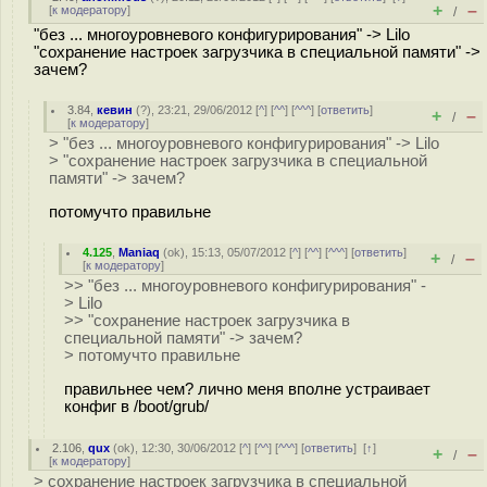
+
–
[
к модератору
]
/
"без ... многоуровневого конфигурирования" -> Lilo
"сохранение настроек загрузчика в специальной памяти" ->
зачем?
3.84
,
кевин
(
?
), 23:21, 29/06/2012 [
^
] [
^^
] [
^^^
] [
ответить
]
+
–
/
[
к модератору
]
> "без ... многоуровневого конфигурирования" -> Lilo
> "сохранение настроек загрузчика в специальной
памяти" -> зачем?
потомучто правильне
4.125
,
Maniaq
(
ok
), 15:13, 05/07/2012 [
^
] [
^^
] [
^^^
] [
ответить
]
+
–
/
[
к модератору
]
>> "без ... многоуровневого конфигурирования" -
> Lilo
>> "сохранение настроек загрузчика в
специальной памяти" -> зачем?
> потомучто правильне
правильнее чем? лично меня вполне устраивает
конфиг в /boot/grub/
2.106
,
qux
(
ok
), 12:30, 30/06/2012 [
^
] [
^^
] [
^^^
] [
ответить
]
[
↑
]
+
–
/
[
к модератору
]
> сохранение настроек загрузчика в специальной