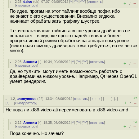
2.25
,
dalco
(
ok
), 07:07, 09/06/2012 [
^
] [
^^
] [
^^^
] [
ответить
]
+
–
/
[
к модератору
]
По идее, прогам на этот тайлинг вообще пофиг, ибо
не знают о его существовании. Внезапно видюха
начинает обрабатывать графику шустрее.
Т.е. использование тайлинга выше уровня драйверов не
всплывает - в видюхе просто задействовали более
прогрессивный режим обработки на аппаратном уровне
(некоторая помощь драйверов тоже требуется, но ее не так
много).
2.26
,
Аноним
(
-
), 10:34, 09/06/2012 [
^
] [
^^
] [
^^^
] [
ответить
]
+
–
/
[
к модератору
]
Да, но тулкиты могут иметь возможность работать с
драйверами на низком уровне. Например, Qt через OpenGL
умеет рендеринг.
+7
1.2
,
anonymous
(
??
), 13:34, 08/06/2012 [
ответить
] [
﹢﹢﹢
] [
· · ·
]
[
↓
]
+
–
[
↑
] [
к модератору
]
/
Не пора ли xf86-video-ati переименовать в xf86-video-amd
+3
2.12
,
Аноним
(
-
), 18:35, 08/06/2012 [
^
] [
^^
] [
^^^
] [
ответить
]
+
–
[
к модератору
]
/
Пора конечно. Но зачем?