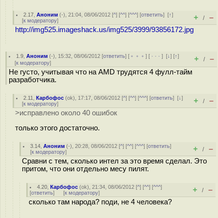
2.17
,
Аноним
(
-
), 21:04, 08/06/2012 [
^
] [
^^
] [
^^^
] [
ответить
]
[
↑
]
+
–
/
[
к модератору
]
http://img525.imageshack.us/img525/3999/93856172.jpg
1.9
,
Аноним
(
-
), 15:32, 08/06/2012 [
ответить
] [
﹢﹢﹢
] [
· · ·
]
[
↓
] [
↑
]
+
–
/
[
к модератору
]
Не густо, учитывая что на AMD трудятся 4 фулл-тайм
разработчика.
2.11
,
Карбофос
(
ok
), 17:17, 08/06/2012 [
^
] [
^^
] [
^^^
] [
ответить
]
[
↓
]
+
–
/
[
к модератору
]
>исправлено около 40 ошибок
только этого достаточно.
3.14
,
Аноним
(
-
), 20:28, 08/06/2012 [
^
] [
^^
] [
^^^
] [
ответить
]
+
–
/
[
к модератору
]
Сравни с тем, сколько интел за это время сделал. Это
притом, что они отдельно месу пилят.
4.20
,
Карбофос
(
ok
), 21:34, 08/06/2012 [
^
] [
^^
] [
^^^
]
+
–
/
[
ответить
]
[
к модератору
]
сколько там народа? поди, не 4 человека?