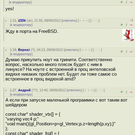
+
–
[
к модератору
]
/
yes!
–1
1.21
,
iZEN
(
ok
), 21:55, 08/06/2012 [
ответить
] [
﹢﹢﹢
] [
· · ·
]
+
–
[
к модератору
]
/
Жду в порта на FreeBSD.
1.24
,
Вернат
(
?
), 04:13, 09/06/2012 [
ответить
] [
﹢﹢﹢
] [
· · ·
]
+
–
/
[
к модератору
]
Думаю прикупить ноут на тринити. Соответственно
вопрос, насколько много плясок будет с ним в
линуксе? На ноуте с встроенной в проц интеловской
видяхе никаких проблем нет. Будет ли тоже самое со
встроенное в проц видюхой amd?
1.27
,
Андрей
(
??
), 13:45, 09/06/2012 [
ответить
] [
﹢﹢﹢
] [
· · ·
]
+
–
/
[
к модератору
]
А если при запуске маленькой программки с вот таким вот
шейдером
const char* shader_vtx[] = {
"varying vec4 p;"
"void main(){gl_Position=p=gl_Vertex;p.z=length(p.xy);}"
};
const char* shader_frg[] = {