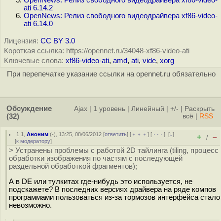
OpenNews: Релиз свободного видеодрайвера xf86-video-
ati 6.14.2
OpenNews: Релиз свободного видеодрайвера xf86-video-
ati 6.14.0
Лицензия:
CC BY 3.0
Короткая ссылка: https://opennet.ru/34048-xf86-video-ati
Ключевые слова:
xf86-video-ati
,
amd
,
ati
,
vide
,
xorg
При перепечатке указание ссылки на opennet.ru обязательно
Обсуждение
Ajax
|
1 уровень
|
Линейный
|
+/-
|
Раскрыть
(32)
всё
|
RSS
1.1
,
Аноним
(
-
), 13:25, 08/06/2012 [
ответить
] [
﹢﹢﹢
] [
· · ·
]
[
↓
]
+
–
/
[
к модератору
]
> Устранены проблемы с работой 2D тайлинга (tiling, процесс
обработки изображения по частям с последующей
раздельной обработкой фрагментов);
А в DE или тулкитах где-нибудь это используется, не
подскажете? В последних версиях драйвера на ряде компов
программами пользоваться из-за тормозов интерфейса стало
невозможно.