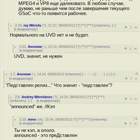
MPEG4 и VP8 еще далековато. В любом случае,
думаю, не раньше чем после завершения текущего
GSoC что-то появится рабочее.
2.19
,
rey Mitrofa
(
?
), 21:27, 08/06/2012 [
^
] [
^^
] [
^^^
] [
ответить
]
[
↑
]
+
–
/
[
к модератору
]
Нормального на UVD нет и не будет.
3.22
,
Аноним
(
-
), 22:14, 08/06/2012 [
^
] [
^^
] [
^^^
] [
ответить
]
+
–
/
[
к модератору
]
UVD, значит, не нужен
–1
1.7
,
Аноним
(
-
), 14:24, 08/06/2012 [
ответить
] [
﹢﹢﹢
] [
· · ·
]
[
↓
] [
↑
]
+
–
[
к модератору
]
/
"Педставлен релиз..." Что значит - "педставлен"?
2.8
,
Andrey Mitrofanov
(
?
), 14:26, 08/06/2012 [
^
] [
^^
] [
^^^
]
+
–
/
[
ответить
]
[
↓
] [
к модератору
]
"announced" же. //Кэп
+1
3.10
,
mine
(
ok
), 15:54, 08/06/2012 [
^
] [
^^
] [
^^^
] [
ответить
]
+
–
[
к модератору
]
/
Ты не кэп, а ололо.
announced - это преДставлен