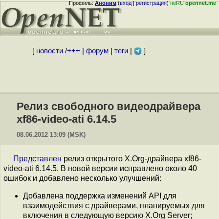
Профиль:
Аноним
(
вход
|
регистрация
)
неRU
opennet.me
[
новости
/
+++
|
форум
|
теги
|
]
Релиз свободного видеодрайвера
xf86-video-ati 6.14.5
08.06.2012 13:09 (MSK)
Представлен
релиз открытого X.Org-драйвера xf86-
video-ati 6.14.5. В новой версии исправлено около 40
ошибок и добавлено несколько улучшений:
Добавлена поддержка изменений API для
взаимодействия с драйверами, планируемых для
включения в следующую версию X.Org Server;