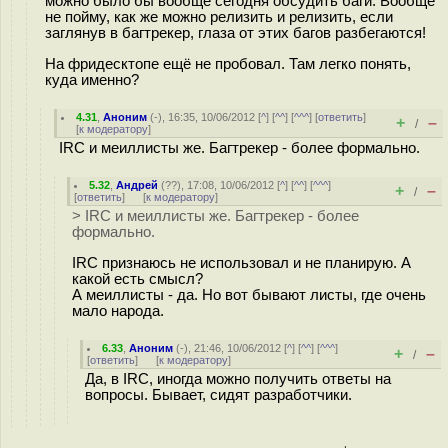
можно было бы вообще сегодня обсудить баги. Вообще
не пойму, как же можно релизить и релизить, если
заглянув в багтрекер, глаза от этих багов разбегаются!
На фридесктопе ещё не пробовал. Там легко понять,
куда именно?
4.31
,
Аноним
(
-
), 16:35, 10/06/2012 [
^
] [
^^
] [
^^^
] [
ответить
]
+
–
/
[
к модератору
]
IRC и меиллисты же. Багтрекер - более формально.
5.32
,
Андрей
(
??
), 17:08, 10/06/2012 [
^
] [
^^
] [
^^^
]
+
–
/
[
ответить
]
[
к модератору
]
> IRC и меиллисты же. Багтрекер - более
формально.
IRC признаюсь не использовал и не планирую. А
какой есть смысл?
А меиллисты - да. Но вот бывают листы, где очень
мало народа.
6.33
,
Аноним
(
-
), 21:46, 10/06/2012 [
^
] [
^^
] [
^^^
]
+
–
/
[
ответить
]
[
к модератору
]
Да, в IRC, иногда можно получить ответы на
вопросы. Бывает, сидят разработчики.