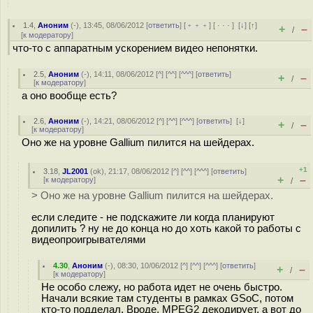
1.4
,
Аноним
(
-
), 13:45, 08/06/2012 [
ответить
] [
﹢﹢﹢
] [
· · ·
]
[
↓
] [
↑
]
+
–
/
[
к модератору
]
что-то с аппаратным ускорением видео непонятки.
2.5
,
Аноним
(
-
), 14:11, 08/06/2012 [
^
] [
^^
] [
^^^
] [
ответить
]
+
–
/
[
к модератору
]
а оно вообще есть?
2.6
,
Аноним
(
-
), 14:21, 08/06/2012 [
^
] [
^^
] [
^^^
] [
ответить
]
[
↓
]
+
–
/
[
к модератору
]
Оно же на уровне Gallium пилится на шейдерах.
+1
3.18
,
JL2001
(
ok
), 21:17, 08/06/2012 [
^
] [
^^
] [
^^^
] [
ответить
]
+
–
[
к модератору
]
/
> Оно же на уровне Gallium пилится на шейдерах.
если следите - не подскажите ли когда планируют
допилить ? ну не до конца но до хоть какой то работы с
видеопроигрывателями
4.30
,
Аноним
(
-
), 08:30, 10/06/2012 [
^
] [
^^
] [
^^^
] [
ответить
]
+
–
/
[
к модератору
]
Не особо слежу, но работа идет не очень быстро.
Начали всякие там студенты в рамках GSoC, потом
кто-то подделал. Вроде, MPEG2 декодирует, а вот до