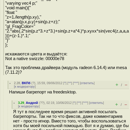
"varying vec4 p;"
"void main(){"
"float "
"z=1./length(p.xy),"
"a=atan(p.x,p.y)+sin(p.z+z);"
"gl_FragColor="
"2.*abs(.2*sin(p.z*3.+z*3.)+sin(p.z+a*4.)*p.xyxx*sin(vec4(z,a,a,a
)))+(z-1.)*.1;"
"}"
};
искажаются цвета и выдаётся:
Not a native swizzle: 00000e78
Так это проблема драйвера (модуль radeon 6.14.4) или mesa
(7.11.2)?
2.28
,
ВКПб
(
?
), 15:59, 09/06/2012 [
^
] [
^^
] [
^^^
] [
ответить
]
+
–
/
[
к модератору
]
Напиши багрепорт на freedesktop.
3.29
,
Андрей
(
??
), 02:19, 10/06/2012 [
^
] [
^^
] [
^^^
] [
ответить
]
+
–
/
[
к модератору
]
Я тут в последнее время решил активней посылать
багрепорты. Так ни то что фиксов, даже комментариев
нет - просто игнор. Вместо того, чтобы воспользоваться
хотя бы моей посильной помощью. Вот я и думаю, где бы