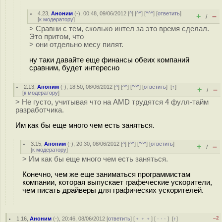
4.23
,
Аноним
(
-
), 00:48, 09/06/2012 [
^
] [
^^
] [
^^^
] [
ответить
]
+
–
/
[
к модератору
]
> Сравни с тем, сколько интел за это время сделал.
Это притом, что
> они отдельно месу пилят.
ну таки давайте еще финансы обеих компаний
сравним, будет интересно
2.13
,
Аноним
(
-
), 18:50, 08/06/2012 [
^
] [
^^
] [
^^^
] [
ответить
]
[
↑
]
+
–
/
[
к модератору
]
> Не густо, учитывая что на AMD трудятся 4 фулл-тайм
разработчика.
Им как бы еще много чем есть заняться.
3.15
,
Аноним
(
-
), 20:30, 08/06/2012 [
^
] [
^^
] [
^^^
] [
ответить
]
+
–
/
[
к модератору
]
> Им как бы еще много чем есть заняться.
Конечно, чем же еще заниматься программистам
компании, которая выпускает графеческие ускорители,
чем писать драйверы для графических ускорителей.
–2
1.16
,
Аноним
(
-
), 20:46, 08/06/2012 [
ответить
] [
﹢﹢﹢
] [
· · ·
]
[
↑
]