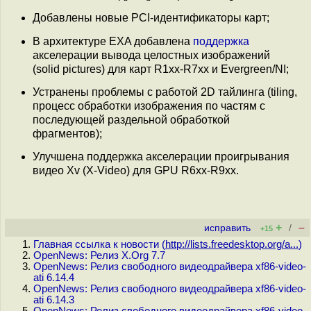
Добавлены новые PCI-идентификаторы карт;
В архитектуре EXA добавлена
поддержка
акселерации вывода целостных изображений
(solid pictures) для карт R1xx-R7xx и Evergreen/NI;
Устранены проблемы с работой 2D тайлинга (tiling,
процесс обработки изображения по частям с
последующей раздельной обработкой
фрагментов);
Улучшена поддержка акселерации проигрывания
видео Xv (X-Video) для GPU R6xx-R9xx.
+
–
исправить
/
+15
Главная ссылка к новости (
http://lists.freedesktop.org/a...
)
OpenNews: Релиз X.Org 7.7
OpenNews: Релиз свободного видеодрайвера xf86-video-
ati 6.14.4
OpenNews: Релиз свободного видеодрайвера xf86-video-
ati 6.14.3