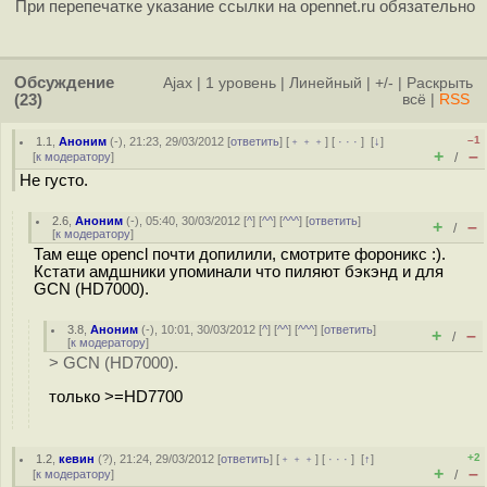
При перепечатке указание ссылки на opennet.ru обязательно
Обсуждение
Ajax
|
1 уровень
|
Линейный
|
+/-
|
Раскрыть
(23)
всё
|
RSS
–1
1.1
,
Аноним
(
-
), 21:23, 29/03/2012 [
ответить
] [
﹢﹢﹢
] [
· · ·
]
[
↓
]
+
–
[
к модератору
]
/
Не густо.
2.6
,
Аноним
(
-
), 05:40, 30/03/2012 [
^
] [
^^
] [
^^^
] [
ответить
]
+
–
/
[
к модератору
]
Там еще opencl почти допилили, смотрите фороникс :).
Кстати амдшники упоминали что пиляют бэкэнд и для
GCN (HD7000).
3.8
,
Аноним
(
-
), 10:01, 30/03/2012 [
^
] [
^^
] [
^^^
] [
ответить
]
+
–
/
[
к модератору
]
> GCN (HD7000).
только >=HD7700
+2
1.2
,
кевин
(
?
), 21:24, 29/03/2012 [
ответить
] [
﹢﹢﹢
] [
· · ·
]
[
↑
]
+
–
[
к модератору
]
/