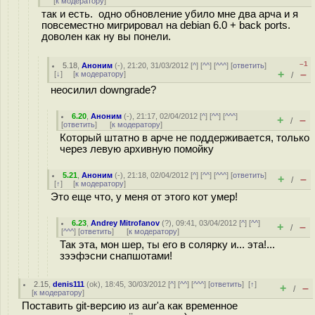
[
к модератору
]
так и есть. одно обновление убило мне два арча и я
повсеместно мигрировал на debian 6.0 + back ports.
доволен как ну вы понели.
–1
5.18
,
Аноним
(
-
), 21:20, 31/03/2012 [
^
] [
^^
] [
^^^
] [
ответить
]
+
–
[
↓
] [
к модератору
]
/
неосилил downgrade?
6.20
,
Аноним
(
-
), 21:17, 02/04/2012 [
^
] [
^^
] [
^^^
]
+
–
/
[
ответить
]
[
к модератору
]
Который штатно в арче не поддерживается, только
через левую архивную помойку
5.21
,
Аноним
(
-
), 21:18, 02/04/2012 [
^
] [
^^
] [
^^^
] [
ответить
]
+
–
/
[
↑
] [
к модератору
]
Это еще что, у меня от этого кот умер!
6.23
,
Andrey Mitrofanov
(
?
), 09:41, 03/04/2012 [
^
] [
^^
]
+
–
/
[
^^^
] [
ответить
]
[
к модератору
]
Так эта, мон шер, ты его в солярку и... эта!...
зээфэсни снапшотами!
2.15
,
denis111
(
ok
), 18:45, 30/03/2012 [
^
] [
^^
] [
^^^
] [
ответить
]
[
↑
]
+
–
/
[
к модератору
]
Поставить git-версию из aur'а как временное