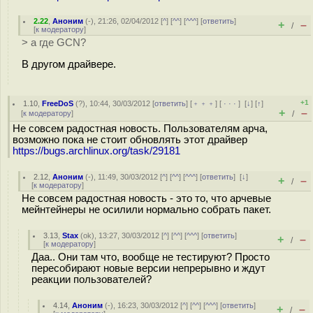
2.22
,
Аноним
(
-
), 21:26, 02/04/2012 [
^
] [
^^
] [
^^^
] [
ответить
]
+
–
/
[
к модератору
]
> а где GCN?
В другом драйвере.
+1
1.10
,
FreeDoS
(
?
), 10:44, 30/03/2012 [
ответить
] [
﹢﹢﹢
] [
· · ·
]
[
↓
] [
↑
]
+
–
[
к модератору
]
/
Не совсем радостная новость. Пользователям арча,
возможно пока не стоит обновлять этот драйвер
https://bugs.archlinux.org/task/29181
2.12
,
Аноним
(
-
), 11:49, 30/03/2012 [
^
] [
^^
] [
^^^
] [
ответить
]
[
↓
]
+
–
/
[
к модератору
]
Не совсем радостная новость - это то, что арчевые
мейнтейнеры не осилили нормально собрать пакет.
3.13
,
Stax
(
ok
), 13:27, 30/03/2012 [
^
] [
^^
] [
^^^
] [
ответить
]
+
–
/
[
к модератору
]
Даа.. Они там что, вообще не тестируют? Просто
пересобирают новые версии непрерывно и ждут
реакции пользователей?
4.14
,
Аноним
(
-
), 16:23, 30/03/2012 [
^
] [
^^
] [
^^^
] [
ответить
]
+
–
/