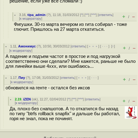
решение, если уже всё сломали :)
3.16
,
tipa_admin
(
?
), 11:18, 31/03/2012 [
^
] [
^^
] [
^^^
] [
ответить
]
+
–
/
[
к модератору
]
Фигушки. 30-го марта вечером из гита собирал - тоже
глючит. Пришлось на 27 марта откатиться.
1.11
,
Амонимус
(
?
), 10:50, 30/03/2012 [
ответить
] [
﹢﹢﹢
] [
· · ·
]
[
↑
]
+
–
/
[
к модератору
]
А падение и подъем частот в простое и под нагрузкой
соответственно они сделали? Мне кажется, раньше не было
для линейки выше 4ххх, или ошибаюсь...
1.17
,
Пиу
(
?
), 17:08, 31/03/2012 [
ответить
] [
﹢﹢﹢
] [
· · ·
]
+
–
/
[
к модератору
]
обновился на генте - остался без иксов
2.19
,
iZEN
(
ok
), 11:27, 02/04/2012 [
^
] [
^^
] [
^^^
] [
ответить
]
+
–
/
[
к модератору
]
Да, плохо без снапшотов. А то откатился бы назад
по типу "btrfs rollback snapfix" и дальше бы работал,
горя не знал, пока не починят.