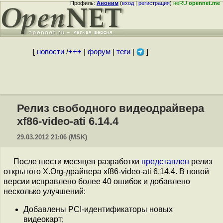
Профиль:
Аноним
(
вход
|
регистрация
)
неRU
opennet.me
[
новости
/
+++
|
форум
|
теги
|
]
Релиз свободного видеодрайвера
xf86-video-ati 6.14.4
29.03.2012 21:06 (MSK)
После шести месяцев разработки
представлен
релиз
открытого X.Org-драйвера xf86-video-ati 6.14.4. В новой
версии исправлено более 40 ошибок и добавлено
несколько улучшений:
Добавлены PCI-идентификаторы новых
видеокарт;