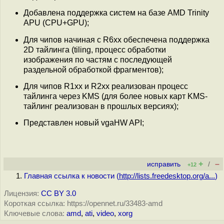
Добавлена поддержка систем на базе AMD Trinity
APU (CPU+GPU);
Для чипов начиная с R6xx обеспечена поддержка
2D тайлинга (tiling, процесс обработки
изображения по частям с последующей
раздельной обработкой фрагментов);
Для чипов R1xx и R2xx реализован процесс
тайлинга через KMS (для более новых карт KMS-
тайлинг реализован в прошлых версиях);
Представлен новый vgaHW API;
+
–
исправить
/
+12
Главная ссылка к новости (
http://lists.freedesktop.org/a...
)
Лицензия:
CC BY 3.0
Короткая ссылка: https://opennet.ru/33483-amd
Ключевые слова:
amd
,
ati
,
video
,
xorg