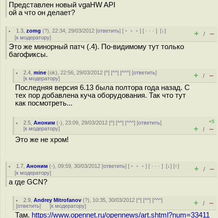
Представлен новый vgaHW API
ой а что он делает?
1.3
,
zomg
(
?
), 22:34, 29/03/2012 [
ответить
] [
﹢﹢﹢
] [
· · ·
]
[
↓
]
+
–
/
[
к модератору
]
Это же минорный патч (.4). По-видимому тут только
багофиксы.
2.4
,
mine
(
ok
), 22:56, 29/03/2012 [
^
] [
^^
] [
^^^
] [
ответить
]
+
–
/
[
к модератору
]
Последняя версия 6.13 была полтора года назад. С
тех пор добавлена куча оборудования. Так что тут
как посмотреть...
+5
2.5
,
Аноним
(
-
), 23:09, 29/03/2012 [
^
] [
^^
] [
^^^
] [
ответить
]
+
–
[
к модератору
]
/
Это же не хром!
1.7
,
Аноним
(
-
), 09:59, 30/03/2012 [
ответить
] [
﹢﹢﹢
] [
· · ·
]
[
↓
] [
↑
]
+
–
/
[
к модератору
]
а где GCN?
2.9
,
Andrey Mitrofanov
(
?
), 10:35, 30/03/2012 [
^
] [
^^
] [
^^^
]
+
–
/
[
ответить
]
[
к модератору
]
Там.
https://www.opennet.ru/opennews/art.shtml?num=33411