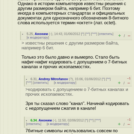
Однако в истории компьютеров известны решения с
другим размером байта, например 6 бит. Поэтому
иногда в компьютерных стандартах и официальных
документах для однозначного обозначения 8-битного
слова используется термин «октет» (лат. octet).
5.25
,
Аноним
(
-
), 14:43, 01/06/2012 [
^
] [
^^
] [
^^^
] [
ответить
]
+
–
/
[
к модератору
]
> известны решения с другим размером байта,
например 6 бит.
Только это было давно и вымерло. Стало быть
нафиг-нафиг кодировать с допущением о 7-битных
каналах и прочих ископаемостях.
–1
6.31
,
Andrey Mitrofanov
(
?
), 15:06, 01/06/2012 [
^
] [
^^
]
+
–
[
^^^
] [
ответить
]
[
к модератору
]
/
>кодировать с допущением о 7-битных каналах и
прочих ископаемостях.
Зря ты сказал слово "канал". Начинай кодировать
с недопущением сжатия в канале!
–1
6.34
,
Аноним
(
-
), 11:50, 02/06/2012 [
^
] [
^^
] [
^^^
]
+
–
[
ответить
]
[
к модератору
]
/
7битные символы испльзовались совсем по