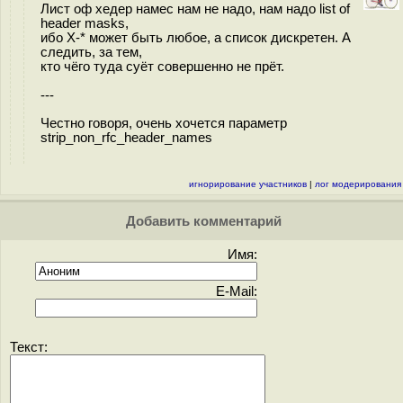
Лист оф хедер намес нам не надо, нам надо list of
header masks,
ибо X-* может быть любое, а список дискретен. А
следить, за тем,
кто чёго туда суёт совершенно не прёт.
---
Честно говоря, очень хочется параметр
strip_non_rfc_header_names
игнорирование участников
|
лог модерирования
Добавить комментарий
Имя:
E-Mail:
Текст: