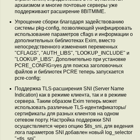
архаизмом и многие почтовые серверы уже
поддерживают расширение 8BITMIME.
Упрощение сборки благодаря задействованию
системы pkg-config, позволяющей унифицировать
использование параметров cflags и информации о
дополнительных библиотеках Exim, вместо
непосредственного изменения переменных
"CFLAGS", "AUTH_LIBS", "LOOKUP_INCLUDE" и
"LOOKUP_LIBS". Дополнительно при установке
PCRE_CONFIG=yes для поиска заголовочных
файлов и библиотек PCRE теперь запускается
pcre-config;
Поддержка TLS-расширения SNI (Server Name
Indication) как в режиме клиента, так и в режиме
сервера. Таким образом Exim теперь может
использовать различные TLS-идентификаторы/
сертификаты для разных клиентов на одном
сетевом порту. Настройка поддержки SNI
осуществляется через опцию $tls_sni, для ведения
лога параметров SNI добавлен новый log_selector
"+tls_sni"