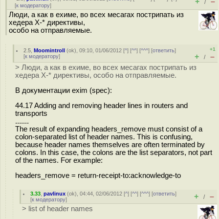
+
–
/
[
к модератору
]
Люди, а как в ехиме, во всех месагах пострипать из
хедера X-* директивы,
особо на отправляемые.
+1
2.5
,
Moomintroll
(
ok
), 09:10, 01/06/2012 [
^
] [
^^
] [
^^^
] [
ответить
]
+
–
[
к модератору
]
/
> Люди, а как в ехиме, во всех месагах пострипать из
хедера X-* директивы, особо на отправляемые.
В документации exim (spec):
44.17 Adding and removing header lines in routers and
transports
.......
The result of expanding headers_remove must consist of a
colon-separated list of header names. This is confusing,
because header names themselves are often terminated by
colons. In this case, the colons are the list separators, not part
of the names. For example:
headers_remove = return-receipt-to:acknowledge-to
3.33
,
pavlinux
(
ok
), 04:44, 02/06/2012 [
^
] [
^^
] [
^^^
] [
ответить
]
+
–
/
[
к модератору
]
> list of header names