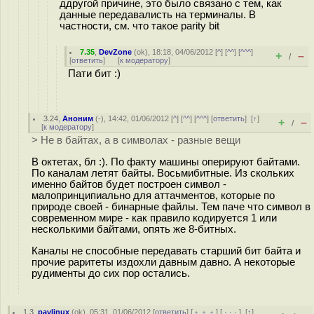
ддругой причине, это было связано с тем, как
данные передавалисть на терминалы. В
частности, см. что такое parity bit
7.35
,
DevZone
(
ok
), 18:18, 04/06/2012 [
^
] [
^^
] [
^^^
]
+
–
/
[
ответить
]
[
к модератору
]
Пати бит :)
3.24
,
Аноним
(
-
), 14:42, 01/06/2012 [
^
] [
^^
] [
^^^
] [
ответить
]
[
↑
]
+
–
/
[
к модератору
]
> Не в байтах, а в символах - разные вещи
В октетах, бл :). По факту машины оперируют байтами.
По каналам летят байты. Восьмибитные. Из скольких
именно байтов будет построен символ -
малопринципиально для аттачментов, которые по
природе своей - бинарные файлы. Тем паче что символ в
современном мире - как правило кодируется 1 или
несколькими байтами, опять же 8-битных.
Каналы не способные передавать старший бит байта и
прочие раритеты издохли давным давно. А некоторые
рудименты до сих пор остались.
1.3
,
pavlinux
(
ok
), 05:31, 01/06/2012 [
ответить
] [
﹢﹢﹢
] [
· · ·
]
[
↑
]