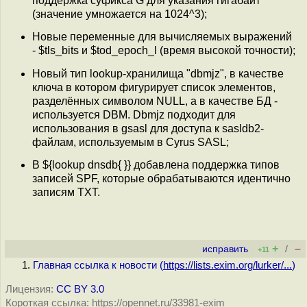
поддержка суфикса G для указания гигабайт
(значение умножается на 1024^3);
Новые переменные для вычисляемых выражений
- $tls_bits и $tod_epoch_l (время высокой точности);
Новый тип lookup-хранилища "dbmjz", в качестве
ключа в котором фигурирует список элементов,
разделённых символом NULL, а в качестве БД -
используется DBM. Dbmjz подходит для
использования в gsasl для доступа к sasldb2-
файлам, используемым в Cyrus SASL;
В ${lookup dnsdb{ }} добавлена поддержка типов
записей SPF, которые обрабатываются идентично
записям TXT.
+
–
исправить
/
+11
Главная ссылка к новости (
https://lists.exim.org/lurker/...
)
Лицензия:
CC BY 3.0
Короткая ссылка: https://opennet.ru/33981-exim