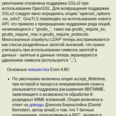
умолчанию отключена поддержка SSLv2 при
использовании OpenSSL. Для возвращения поддержки
SSLv2 следует явно определить опцию "openssl_options
-no_sslv2". GnuTLS переведён на использование нового
API, что привело к прекращению поддержки ряда опций,
начинающихся с "gnutls_", таких как gnutls_require_kx,
gnutls_require_mac и gnutls_require_protocols.
Многозначные атрибуты LDAP теперь воспринимаются
как список разделённых запятой значений, что нужно
учитывать при использовании символа запятой в
данных - запятые в данные теперь экранируются
удвоением символа (используется ",,").
Основные
новшества
Exim 4.80:
По умолчанию включена опция accept_8bitmime,
при которой в процессе инициирования сеанса
указывается поддержка расширения 8BITMIME,
заявляющего о возможности обработки 8-
разрядных MIME-вложений. Опция включена в
ответ на
доводы
Дэниэла Бернштейна (Daniel
Bernstein, автор qmail) о том, что 7-битные
ограничения, определяемые в RFC, являются