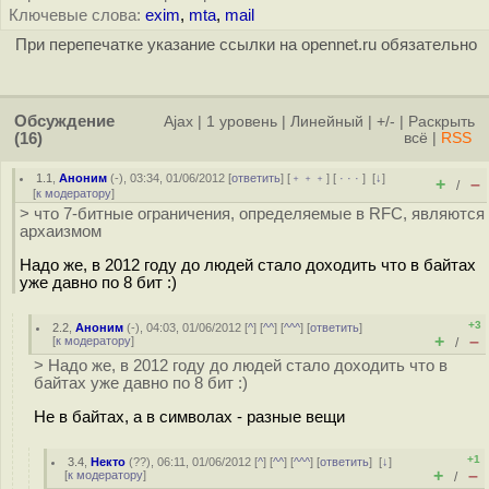
Ключевые слова:
exim
,
mta
,
mail
При перепечатке указание ссылки на opennet.ru обязательно
Обсуждение
Ajax
|
1 уровень
|
Линейный
|
+/-
|
Раскрыть
(16)
всё
|
RSS
1.1
,
Аноним
(
-
), 03:34, 01/06/2012 [
ответить
] [
﹢﹢﹢
] [
· · ·
]
[
↓
]
+
–
/
[
к модератору
]
> что 7-битные ограничения, определяемые в RFC, являются
архаизмом
Надо же, в 2012 году до людей стало доходить что в байтах
уже давно по 8 бит :)
+3
2.2
,
Аноним
(
-
), 04:03, 01/06/2012 [
^
] [
^^
] [
^^^
] [
ответить
]
+
–
[
к модератору
]
/
> Надо же, в 2012 году до людей стало доходить что в
байтах уже давно по 8 бит :)
Не в байтах, а в символах - разные вещи
+1
3.4
,
Некто
(
??
), 06:11, 01/06/2012 [
^
] [
^^
] [
^^^
] [
ответить
]
[
↓
]
+
–
[
к модератору
]
/