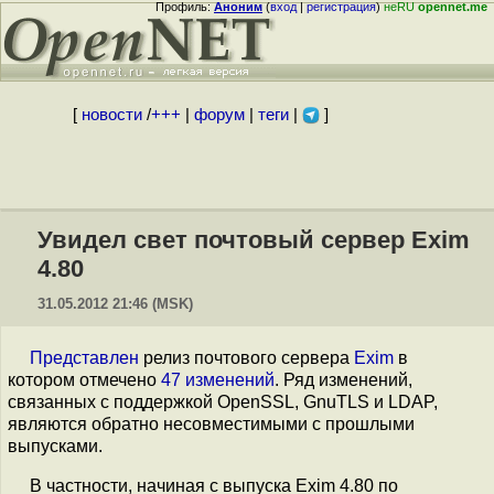
Профиль:
Аноним
(
вход
|
регистрация
)
неRU
opennet.me
[
новости
/
+++
|
форум
|
теги
|
]
Увидел свет почтовый сервер Exim
4.80
31.05.2012 21:46 (MSK)
Представлен
релиз почтового сервера
Exim
в
котором отмечено
47 изменений
. Ряд изменений,
связанных с поддержкой OpenSSL, GnuTLS и LDAP,
являются обратно несовместимыми с прошлыми
выпусками.
В частности, начиная с выпуска Exim 4.80 по