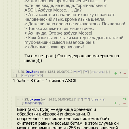
>> А в военное время значение Пи ..... То
есть, не везде, не всегда. "оригинальный"
ASCII. Азбука Морзе. .... Да?
> А вы кажется начали потихоньку осваивать
человеческий язык, кроме языка шелла.
> Даже ни одно слово не исковеркано. Похвально!
> Только зачем-то так много точек.
> Ах, ну да. Это же азбука Морзе!
> Какой же вы все-таки мастер вкладывать такой
глубочайший смысл казалось бы в
> обычные знаки препинания!
Ты его не трож ) Он шедеврально матерится на
шеле ))))
3.20
,
DevZone
(
ok
), 13:51, 01/06/2012 [
^
] [
^^
] [
^^^
] [
ответить
]
[
↓
]
+
–
/
[
↑
] [
к модератору
]
1 байт = 8 бит = 1 символ ASCII
+1
4.23
,
oxyum
(
ok
), 14:15, 01/06/2012 [
^
] [
^^
] [
^^^
] [
ответить
]
+
–
[
к модератору
]
/
Байт (англ. byte) — единица хранения и
обработки цифровой информации. В
современных вычислительных системах байт
считается равным восьми битам, в этом случае он
может принимать одно из 256 различных значений.