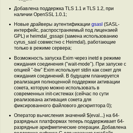
Добавлена поддержка TLS 1.1 и TLS 1.2, при
наличии OpenSSL 1.0.1;
Новые драйверы аутентификации
gsasl
(SASL-
интерфейс, распространяемый под лицензией
GPL) и heimdal_gssapi (замена использованию
cyrus_sasl совместно с Heimdal), работающие
только в режиме сервера;
Возможность запуска Exim через inetd в режиме
ожидания соединения ("wait-mode"). При запуске с
опцией "-bw" Exim использует stdin как сокет для
ожидания соединений. В будущем планируется
реализация полноценной поддержки активации
сокета, которую можно использовать в
современных init-системах (сейчас по сути
реализована активация сокета для
фиксированного файлового дескриптора 0);
Оператор вычисления значений ${eval...} на 64-
разрядных платформах теперь поддерживает 64-
разрядные арифметические операции. Добавлена