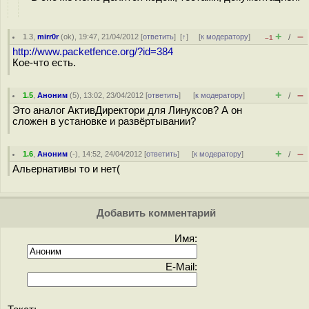
+
–
1.3
,
mirr0r
(
ok
), 19:47, 21/04/2012 [
ответить
]
[
↑
] [
к модератору
]
/
–1
http://www.packetfence.org/?id=384
Кое-что есть.
+
–
1.5
,
Аноним
(
5
), 13:02, 23/04/2012 [
ответить
]
[
к модератору
]
/
Это аналог АктивДиректори для Линуксов? А он
сложен в установке и развёртывании?
+
–
1.6
,
Аноним
(
-
), 14:52, 24/04/2012 [
ответить
]
[
к модератору
]
/
Альернативы то и нет(
Добавить комментарий
Имя:
E-Mail: