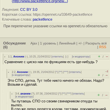
(
http://www.packetfence.org/new...
)
Лицензия:
CC BY 3.0
Короткая ссылка: https://opennet.ru/33649-packetfence
Ключевые слова:
packetfence
При перепечатке указание ссылки на opennet.ru обязательно
Обсуждение
Ajax
|
1 уровень
|
Линейный
|
+/-
|
Раскрыть всё
(6)
|
RSS
+
–
1.1
,
Аноним
(
-
), 10:25, 21/04/2012 [
ответить
]
[
↓
] [
к модератору
]
/
Сравнение с циско нак по функциям есть где-нибудь ?
–2
2.2
,
Аноним
(
-
), 19:35, 21/04/2012 [
^
] [
^^
] [
^^^
] [
ответить
]
+
–
[
к модератору
]
/
Это СПО, детка. Тут тебе никто ничего не обязан. Надо?
Возьми и сделай.
3.4
,
ананим
(
?
), 07:36, 23/04/2012 [
^
] [
^^
] [
^^^
] [
ответить
]
+
–
/
[
к модератору
]
Ты путаешь СПО со своим свинарником откуда ты
вылез.
В спо же легко делятся кодом, тестами, документацией.