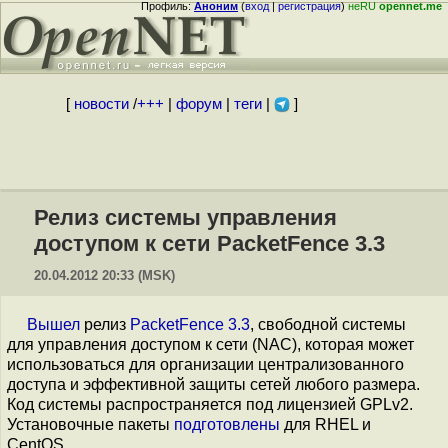
Профиль:
Аноним
(
вход
|
регистрация
)
неRU
opennet.me
[
новости
/
+++
|
форум
|
теги
|
]
Релиз системы управления
доступом к сети PacketFence 3.3
20.04.2012 20:33 (MSK)
Вышел
релиз
PacketFence 3.3
, свободной системы
для управления доступом к сети (NAC), которая может
использоваться для организации централизованного
доступа и эффективной защиты сетей любого размера.
Код системы распространяется под лицензией GPLv2.
Установочные пакеты
подготовлены
для RHEL и
CentOS.