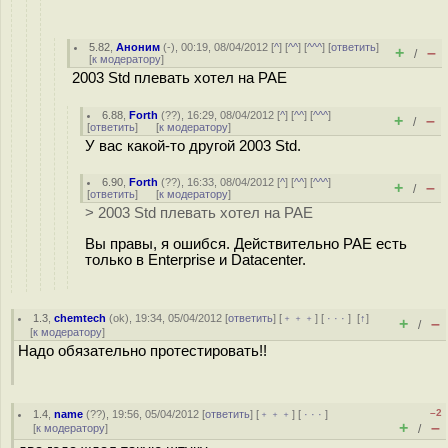
5.82
,
Аноним
(
-
), 00:19, 08/04/2012 [
^
] [
^^
] [
^^^
] [
ответить
]
+
–
/
[
к модератору
]
2003 Std плевать хотел на PAE
6.88
,
Forth
(
??
), 16:29, 08/04/2012 [
^
] [
^^
] [
^^^
]
+
–
/
[
ответить
]
[
к модератору
]
У вас какой-то другой 2003 Std.
6.90
,
Forth
(
??
), 16:33, 08/04/2012 [
^
] [
^^
] [
^^^
]
+
–
/
[
ответить
]
[
к модератору
]
> 2003 Std плевать хотел на PAE
Вы правы, я ошибся. Действительно PAE есть
только в Enterprise и Datacenter.
1.3
,
chemtech
(
ok
), 19:34, 05/04/2012 [
ответить
] [
﹢﹢﹢
] [
· · ·
]
[
↑
]
+
–
/
[
к модератору
]
Надо обязательно протестировать!!
–2
1.4
,
name
(
??
), 19:56, 05/04/2012 [
ответить
] [
﹢﹢﹢
] [
· · ·
]
+
–
[
к модератору
]
/