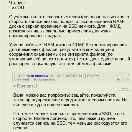
Чтение:
- из ОП
С учётом того что скорость чтения флэш очень высокая, а
скорость записи низкая, пользы от использования RAM-
диска с зеркалированием на SSD немного. Для НЖМД
возможны лишь локальные применения для узко-
профилированных задач.
У меня работает RAM-диск на 40 Мб без зеркалирования
для временных файлов, результатов компиляции и
сохранения скачиваемых из интернета файлов (по
умолчанию всё на него валится) + этот диск единственный
расшарен в локальную сеть для обмена файлами.
+2
3.49
,
тоже Аноним
(
ok
), 12:42, 06/04/2012 [
^
] [
^^
] [
^^^
]
+
–
[
ответить
]
[
к модератору
]
/
> Глупость!
Ваня, можно вас попросить: вешайте, пожалуйста,
такое предупреждение перед каждым своим постом. Не
все еще в курсе вашего амплуа.
По теме: человек говорил о времени жизни SSD, а не о
скорости. Вполне логично, что, чем реже и кучнее
случается запись на SSD, тем меньше расходуется его
резерв.