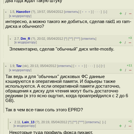
два года ждал такую штуку
1.5
,
Нанобот
(
?
), 19:57, 05/04/2012 [
ответить
] [
﹢﹢﹢
] [
· · ·
]
[
↓
]
+
–
/
[
к модератору
]
интересно, а можно такого же добиться, сделав raid1 из ram-
диска и обычного?
+3
2.7
,
Dm_R
(
?
), 20:02, 05/04/2012 [
^
] [
^^
] [
^^^
] [
ответить
]
+
–
[
к модератору
]
/
Элементарно, сделав "обычный" диск write-mostly.
+11
1.9
,
Tav
(
ok
), 20:13, 05/04/2012 [
ответить
] [
﹢﹢﹢
] [
· · ·
]
[
↓
] [
↑
]
+
–
[
к модератору
]
/
Так ведь и для "обычных" дисковых ФС данные
кэшируются в оперативной памяти. И барьеры также
используются. А если оперативной памяти достаточно,
обращения к диску для чтения могут быть достаточно
редкими (я это ясно ощутил, когда проапгрейдился с 2 до 6
GB).
Так в чем все-таки соль этого EPRD?
+1
2.11
,
Lain_13
(
?
), 20:19, 05/04/2012 [
^
] [
^^
] [
^^^
] [
ответить
]
[
↓
]
+
–
[
к модератору
]
/
Некоторые туда профиль фокса пихают.