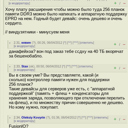
+
–
[
к модератору
]
/
Хочу плату расширения чтобы можно было туда 256 планок
памяти DDR3 можно было напихать и аппаратную поддержку
EPRD на нем. Годный будет девайс: очень дешево и очень
сердито.
// виндузятники - минусуем меня
2.31
,
кевин
(
?
), 00:26, 06/04/2012 [
^
] [
^^
] [
^^^
] [
ответить
]
+
–
/
[
к модератору
]
данафейхоа? вон под заказ тебе ссдху на 40 ТБ вкорячат
за бешенобабло.
2.33
,
Stax
(
ok
), 00:50, 06/04/2012 [
^
] [
^^
] [
^^^
] [
ответить
]
+
–
/
[
к модератору
]
Вы в своем уме? Вы представляете, какой (и
сколько) контроллер памяти нужен для поддержки
256 планок?
Такие девайсы для серверов уже есть, с "аппаратной
поддержкой" (память + флеш + конденсаторы для
хранения заряда, позволяющего при отключении перелить
на флеш), и по множеству причин совершенно не дешево.
Но кому нужно, покупает.
2.34
,
Oleksiy Kovyrin
(
?
), 01:36, 06/04/2012 [
^
] [
^^
] [
^^^
] [
ответить
]
+
–
/
[
к модератору
]
FusionIO?