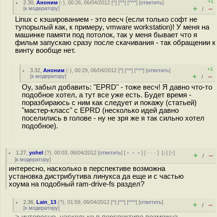
+1
2.30
,
Аноним
(
-
), 00:26, 06/04/2012 [
^
] [
^^
] [
^^^
] [
ответить
]
+
–
[
к модератору
]
/
Linux с кэшированием - это весч (если только софт не
тупорылый как, к примеру, vmware workstation)! У меня на
машинке памяти под потолок, так у меня бывает что я
фильм запускаю сразу после скачивания - так обращении к
винту вообще нет.
+1
3.32
,
Аноним
(
-
), 00:29, 06/04/2012 [
^
] [
^^
] [
^^^
] [
ответить
]
+
–
[
к модератору
]
/
Оу, забыл добавить: "EPRD" - тоже весч! Я давно что-то
подобное хотел, а тут все уже есть. Будет время -
поразбираюсь с ним как следует и покажу (статьей)
"мастер-класс" с EPRD (несколько идей давно
поселились в голове - ну не зря же я так сильно хотел
подобное).
1.27
,
yohel
(
?
), 00:03, 06/04/2012 [
ответить
] [
﹢﹢﹢
] [
· · ·
]
[
↓
] [
↑
]
+
–
/
[
к модератору
]
интересно, насколько в перспективе возможна
установка дистрибутива линукса да еще и с частью
хоума на подобный ram-drive-fs раздел?
2.36
,
Lain_13
(
?
), 01:59, 06/04/2012 [
^
] [
^^
] [
^^^
] [
ответить
]
+
–
/
[
к модератору
]