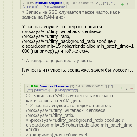
5.95
,
Michael Shigorin
(
ok
), 18:40, 08/04/2012 [
^
] [
^^
] [
^^^
]
+
–
/
[
ответить
]
[
к модератору
]
> Запись на SSD случается также часто, как и
запись на RAM-диск
У нас на линуксе это широко тюнится:
/proc/sys/vm/dirty_writeback_centisecs,
/proc/sys/vm/dirty_ratio,
/proc/sys/vm/dirty_background_ratio вообще и
discard,commit=15,nobarrier,delalloc,min_batch_time=1
000 (например) для той же ext4.
> А теперь ещё раз про глупость.
Глупость и глупость, весна уже, зачем бы морозить.
:)
6.99
,
Алексей Поляков
(
?
), 14:03, 09/04/2012 [
^
] [
^^
]
+
–
/
[
^^^
] [
ответить
]
[
к модератору
]
>> Запись на SSD случается также часто,
как и запись на RAM-диск
> У нас на линуксе это широко тюнится:
/proc/sys/vm/dirty_writeback_centisecs,
/proc/sys/vm/dirty_ratio,
> /proc/sys/vm/dirty_background_ratio вообще и
discard,commit=15,nobarrier,delalloc,min_batch_time
=1000
> (например) для той же ext4.