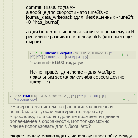
commit=81600 тогда уж
а вообще для скорости - это tune2fs -o
journal_data_writeback (для безбашенных - tune2fs
-O ^has_journal)
а для бережного использования ssd по-моему ext4
решили не развивать в пользу btrfs (который еще
сырой)
7.100
,
Michael Shigorin
(
ok
), 00:12, 10/04/2012 [
^
]
+
–
/
[
^^
] [
^^^
] [
ответить
]
[
к модератору
]
> commit=81600 тогда уж
Не-не, привёл для /home -- для /var/ftp с
локальным зеркалом сизифа совсем другие
цифры. :)
+1
2.78
,
Pilat
(
ok
), 13:07, 07/04/2012 [
^
] [
^^
] [
^^^
] [
ответить
]
[
↑
]
+
–
[
к модератору
]
/
>Наверно для систем на флеш-дисках полезная
вещь была бы, если монтировать через эту
>прослойку, то и флеш дольше проживёт и данные
более-менее в сохранности. Вот только можно
>ли её использовать для /, /boot, /etc?
скорее пользу можно ждать, используя прослойку между