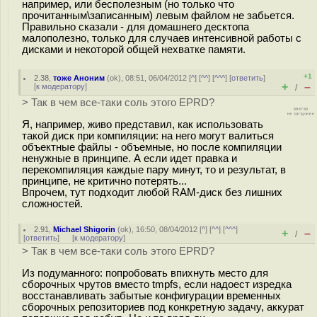
например, или бесполезным (но только что
прочитанным\записанным) левым файлом не забьется.
Правильно сказали - для домашнего десктопа
малополезно, только для случаев интенсивной работы с
дисками и некоторой общей нехватке памяти.
+1
2.38
,
тоже Аноним
(
ok
), 08:51, 06/04/2012 [
^
] [
^^
] [
^^^
] [
ответить
]
+
–
[
к модератору
]
/
> Так в чем все-таки соль этого EPRD?
Я, например, живо представил, как использовать
такой диск при компиляции: на него могут валиться
объектные файлы - объемные, но после компиляции
ненужные в принципе. А если идет правка и
перекомпиляция каждые пару минут, то и результат, в
принципе, не критично потерять...
Впрочем, тут подходит любой RAM-диск без лишних
сложностей.
2.91
,
Michael Shigorin
(
ok
), 16:50, 08/04/2012 [
^
] [
^^
] [
^^^
]
+
–
/
[
ответить
]
[
к модератору
]
> Так в чем все-таки соль этого EPRD?
Из подуманного: попробовать впихнуть место для
сборочных чрутов вместо tmpfs, если надоест изредка
восстанавливать забытые конфигурации временных
сборочных репозиториев под конкретную задачу, аккурат