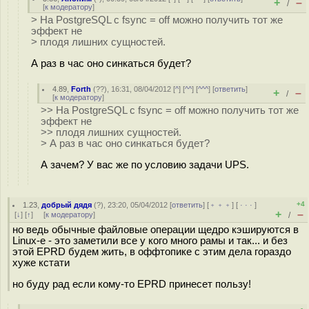
+
–
/
[
к модератору
]
> На PostgreSQL с fsync = off можно получить тот же
эффект не
> плодя лишних сущностей.
А раз в час оно синкаться будет?
4.89
,
Forth
(
??
), 16:31, 08/04/2012 [
^
] [
^^
] [
^^^
] [
ответить
]
+
–
/
[
к модератору
]
>> На PostgreSQL с fsync = off можно получить тот же
эффект не
>> плодя лишних сущностей.
> А раз в час оно синкаться будет?
А зачем? У вас же по условию задачи UPS.
+4
1.23
,
добрый дядя
(
?
), 23:20, 05/04/2012 [
ответить
] [
﹢﹢﹢
] [
· · ·
]
+
–
[
↓
] [
↑
] [
к модератору
]
/
но ведь обычные файловые операции щедро кэшируются в
Linux-е - это заметили все у кого много рамы и так... и без
этой EPRD будем жить, в оффтопике с этим дела гораздо
хуже кстати
но буду рад если кому-то EPRD принесет пользу!