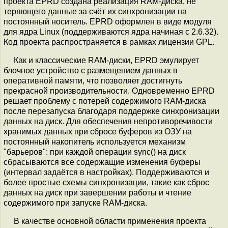
проекта EPRD создана реализация RAM-диска, не
теряющего данные за счёт их синхронизации на
постоянный носитель. EPRD оформлен в виде модуля
для ядра Linux (поддерживаются ядра начиная с 2.6.32).
Код проекта распространяется в рамках лицензии GPL.
Как и классические RAM-диски, EPRD эмулирует
блочное устройство с размещением данных в
оперативной памяти, что позволяет достигнуть
прекрасной производительности. Одновременно EPRD
решает проблему с потерей содержимого RAM-диска
после перезапуска благодаря поддержке синхронизации
данных на диск. Для обеспечения непротиворечивости
хранимых данных при сбросе буферов из ОЗУ на
постоянный накопитель используется механизм
"барьеров": при каждой операции sync() на диск
сбрасываются все содержащие изменения буферы
(интервал задаётся в настройках). Поддерживаются и
более простые схемы синхронизации, такие как сброс
данных на диск при завершении работы и чтение
содержимого при запуске RAM-диска.
В качестве основной области применения проекта