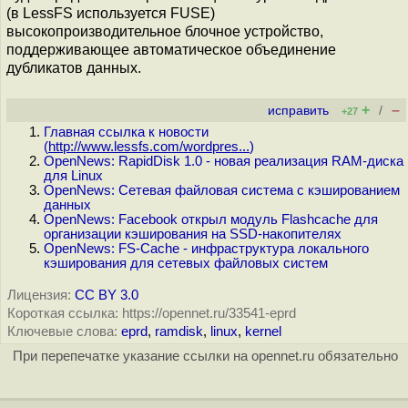
(в LessFS используется FUSE)
высокопроизводительное блочное устройство,
поддерживающее автоматическое объединение
дубликатов данных.
+
–
исправить
/
+27
Главная ссылка к новости
(
http://www.lessfs.com/wordpres...
)
OpenNews: RapidDisk 1.0 - новая реализация RAM-диска
для Linux
OpenNews: Сетевая файловая система с кэшированием
данных
OpenNews: Facebook открыл модуль Flashcache для
организации кэширования на SSD-накопителях
OpenNews: FS-Cache - инфраструктура локального
кэширования для сетевых файловых систем
Лицензия:
CC BY 3.0
Короткая ссылка: https://opennet.ru/33541-eprd
Ключевые слова:
eprd
,
ramdisk
,
linux
,
kernel
При перепечатке указание ссылки на opennet.ru обязательно