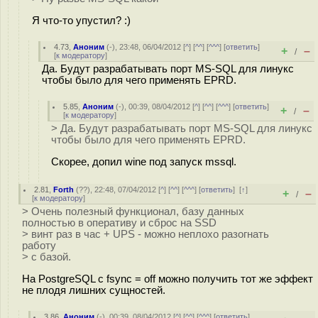
Я что-то упустил? :)
4.73
,
Аноним
(
-
), 23:48, 06/04/2012 [
^
] [
^^
] [
^^^
] [
ответить
]
+
–
/
[
к модератору
]
Да. Будут разрабатывать порт MS-SQL для линукс
чтобы было для чего применять EPRD.
5.85
,
Аноним
(
-
), 00:39, 08/04/2012 [
^
] [
^^
] [
^^^
] [
ответить
]
+
–
/
[
к модератору
]
> Да. Будут разрабатывать порт MS-SQL для линукс
чтобы было для чего применять EPRD.
Скорее, допил wine под запуск mssql.
2.81
,
Forth
(
??
), 22:48, 07/04/2012 [
^
] [
^^
] [
^^^
] [
ответить
]
[
↑
]
+
–
/
[
к модератору
]
> Очень полезный функционал, базу данных
полностью в оперативу и сброс на SSD
> винт раз в час + UPS - можно неплохо разогнать
работу
> с базой.
На PostgreSQL с fsync = off можно получить тот же эффект
не плодя лишних сущностей.
3.86
,
Аноним
(
-
), 00:39, 08/04/2012 [
^
] [
^^
] [
^^^
] [
ответить
]