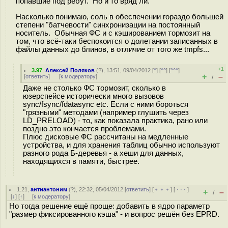
попавшие под ребут. Но и то вряд ли.
Насколько понимаю, соль в обеспечении гораздо большей
степени "батчевости" синхронизации на постоянный
носитель. Обычная ФС и с кэшированием тормозит на
том, что всё-таки беспокоится о долетании записанных в
файлы данных до блинов, в отличие от того же tmpfs...
+1
3.97
,
Алексей Поляков
(
?
), 13:51, 09/04/2012 [
^
] [
^^
] [
^^^
]
+
–
[
ответить
]
[
к модератору
]
/
Даже не столько ФС тормозит, сколько в
юзерспейсе исторически много вызовов
sync/fsync/fdatasync etc. Если с ними бороться
"грязными" методами (например глушить через
LD_PRELOAD) - то, как показала практика, рано или
поздно это кончается проблемами.
Плюс дисковые ФС рассчитаны на медленные
устройства, и для хранения таблиц обычно используют
разного рода Б-деревья - а хеши для данных,
находящихся в памяти, быстрее.
1.21
,
антиантоним
(
?
), 22:32, 05/04/2012 [
ответить
] [
﹢﹢﹢
] [
· · ·
]
+
–
/
[
↓
] [
↑
] [
к модератору
]
Но тогда решение ещё проще: добавить в ядро параметр
"размер фиксированного кэша" - и вопрос решён без EPRD.