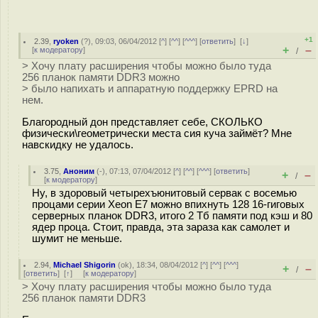
+1
2.39
,
ryoken
(
?
), 09:03, 06/04/2012 [
^
] [
^^
] [
^^^
] [
ответить
]
[
↓
]
+
–
[
к модератору
]
/
> Хочу плату расширения чтобы можно было туда
256 планок памяти DDR3 можно
> было напихать и аппаратную поддержку EPRD на
нем.
Благородный дон представляет себе, СКОЛЬКО
физически\геометрически места сия куча займёт? Мне
навскидку не удалось.
3.75
,
Аноним
(
-
), 07:13, 07/04/2012 [
^
] [
^^
] [
^^^
] [
ответить
]
+
–
/
[
к модератору
]
Ну, в здоровый четырехъюнитовый сервак с восемью
процами серии Xeon E7 можно впихнуть 128 16-гиговых
серверных планок DDR3, итого 2 Тб памяти под кэш и 80
ядер проца. Стоит, правда, эта зараза как самолет и
шумит не меньше.
2.94
,
Michael Shigorin
(
ok
), 18:34, 08/04/2012 [
^
] [
^^
] [
^^^
]
+
–
/
[
ответить
]
[
↑
] [
к модератору
]
> Хочу плату расширения чтобы можно было туда
256 планок памяти DDR3