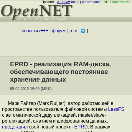
Профиль:
Аноним
(
вход
|
регистрация
)
неRU
opennet.me
[
новости
/
+++
|
форум
|
теги
|
]
EPRD - реализация RAM-диска,
обеспечивающего постоянное
хранение данных
05.04.2012 19:09 (MSK)
Марк Райтер (Mark Ruijter), автор работающей в
пространстве пользователя файловой системы
LessFS
с автоматической дедупликацией, master/slave-
репликацией, сжатием и шифрованием данных,
представил
свой новый проект -
EPRD
. В рамках