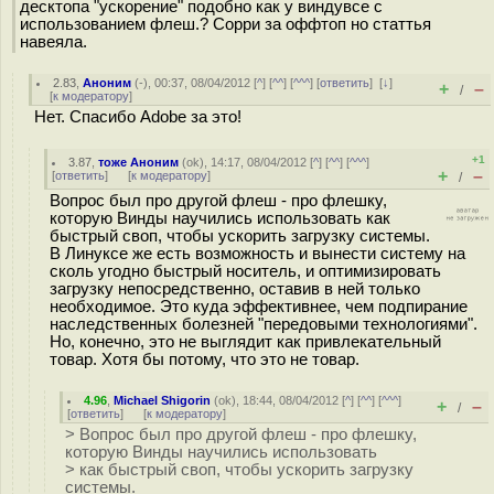
десктопа "ускорение" подобно как у виндувсе с
использованием флеш.? Сорри за оффтоп но статтья
навеяла.
2.83
,
Аноним
(
-
), 00:37, 08/04/2012 [
^
] [
^^
] [
^^^
] [
ответить
]
[
↓
]
+
–
/
[
к модератору
]
Нет. Спасибо Adobe за это!
+1
3.87
,
тоже Аноним
(
ok
), 14:17, 08/04/2012 [
^
] [
^^
] [
^^^
]
+
–
[
ответить
]
[
к модератору
]
/
Вопрос был про другой флеш - про флешку,
которую Винды научились использовать как
быстрый своп, чтобы ускорить загрузку системы.
В Линуксе же есть возможность и вынести систему на
сколь угодно быстрый носитель, и оптимизировать
загрузку непосредственно, оставив в ней только
необходимое. Это куда эффективнее, чем подпирание
наследственных болезней "передовыми технологиями".
Но, конечно, это не выглядит как привлекательный
товар. Хотя бы потому, что это не товар.
4.96
,
Michael Shigorin
(
ok
), 18:44, 08/04/2012 [
^
] [
^^
] [
^^^
]
+
–
/
[
ответить
]
[
к модератору
]
> Вопрос был про другой флеш - про флешку,
которую Винды научились использовать
> как быстрый своп, чтобы ускорить загрузку
системы.