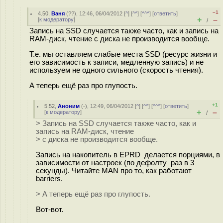
–1
4.50
,
Ваня
(
??
), 12:46, 06/04/2012 [
^
] [
^^
] [
^^^
] [
ответить
]
+
–
[
к модератору
]
/
Запись на SSD случается также часто, как и запись на
RAM-диск, чтение с диска не производится вообще.
Т.е. мы оставляем слабые места SSD (ресурс жизни и
его зависимость к записи, медленную запись) и не
используем не одного сильного (скорость чтения).
А теперь ещё раз про глупость.
+1
5.52
,
Аноним
(
-
), 12:49, 06/04/2012 [
^
] [
^^
] [
^^^
] [
ответить
]
+
–
[
к модератору
]
/
> Запись на SSD случается также часто, как и
запись на RAM-диск, чтение
> с диска не производится вообще.
Запись на накопитель в EPRD делается порциями, в
зависимости от настроек (по дефолту раз в 3
секунды). Читайте MAN про то, как работают
barriers.
> А теперь ещё раз про глупость.
Вот-вот.