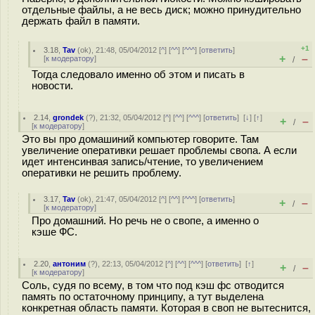
отдельные файлы, а не весь диск; можно принудительно
держать файл в памяти.
+1
3.18
,
Tav
(
ok
), 21:48, 05/04/2012 [
^
] [
^^
] [
^^^
] [
ответить
]
+
–
[
к модератору
]
/
Тогда следовало именно об этом и писать в
новости.
2.14
,
grondek
(
?
), 21:32, 05/04/2012 [
^
] [
^^
] [
^^^
] [
ответить
]
[
↓
] [
↑
]
+
–
/
[
к модератору
]
Это вы про домашиний компьютер говорите. Там
увеличение оперативки решает проблемы свопа. А если
идет интенсинвая запись/чтение, то увеличением
оперативки не решить проблему.
3.17
,
Tav
(
ok
), 21:47, 05/04/2012 [
^
] [
^^
] [
^^^
] [
ответить
]
+
–
/
[
к модератору
]
Про домашний. Но речь не о свопе, а именно о
кэше ФС.
2.20
,
антоним
(
?
), 22:13, 05/04/2012 [
^
] [
^^
] [
^^^
] [
ответить
]
[
↑
]
+
–
/
[
к модератору
]
Соль, судя по всему, в том что под кэш фс отводится
память по остаточному принципу, а тут выделена
конкретная область памяти. Которая в своп не вытеснится,