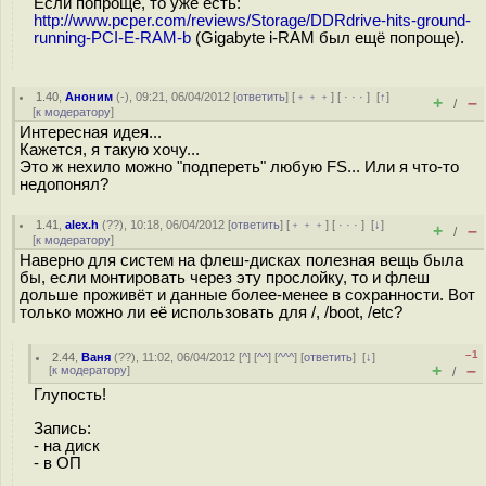
Если попроще, то уже есть:
http://www.pcper.com/reviews/Storage/DDRdrive-hits-ground-
running-PCI-E-RAM-b
(Gigabyte i-RAM был ещё попроще).
1.40
,
Аноним
(
-
), 09:21, 06/04/2012 [
ответить
] [
﹢﹢﹢
] [
· · ·
]
[
↑
]
+
–
/
[
к модератору
]
Интересная идея...
Кажется, я такую хочу...
Это ж нехило можно "подпереть" любую FS... Или я что-то
недопонял?
1.41
,
alex.h
(
??
), 10:18, 06/04/2012 [
ответить
] [
﹢﹢﹢
] [
· · ·
]
[
↓
]
+
–
/
[
к модератору
]
Наверно для систем на флеш-дисках полезная вещь была
бы, если монтировать через эту прослойку, то и флеш
дольше проживёт и данные более-менее в сохранности. Вот
только можно ли её использовать для /, /boot, /etc?
–1
2.44
,
Ваня
(
??
), 11:02, 06/04/2012 [
^
] [
^^
] [
^^^
] [
ответить
]
[
↓
]
+
–
[
к модератору
]
/
Глупость!
Запись:
- на диск
- в ОП