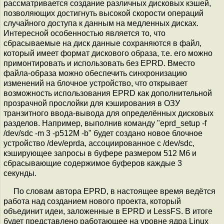
рассматривается создание различных дисковых кэшей,
позволяющих достигнуть высокой скорости операций
случайного доступа к данным на медленных дисках.
Интересной особенностью является то, что
сбрасываемые на диск данные сохраняются в файл,
который имеет формат дискового образа, т.е. его можно
примонтировать и использовать без EPRD. Вместо
файла-образа можно обеспечить синхронизацию
изменений на блочное устройство, что открывает
возможность использования EPRD как дополнительной
прозрачной прослойки для кэширования в ОЗУ
транзитного ввода-вывода для определённых дисковых
разделов. Например, выполнив команду "eprd_setup -f
/dev/sdc -m 3 -p512M -b" будет создано новое блочное
устройство /dev/eprda, ассоциированное с /dev/sdc,
кэширующее запросы в буфере размером 512 Мб и
сбрасывающие содержимое буферов каждые 3
секунды.
По словам автора EPRD, в настоящее время ведётся
работа над созданием нового проекта, который
объединит идеи, заложенные в EPRD и LessFS. В итоге
будет представлено работающее на уровне ядра Linux