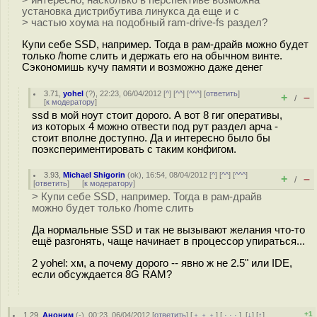
> интересно, насколько в перспективе возможна
установка дистрибутива линукса да еще и с
> частью хоума на подобный ram-drive-fs раздел?
Купи себе SSD, например. Тогда в рам-драйв можно будет
только /home слить и держать его на обычном винте.
Сэкономишь кучу памяти и возможно даже денег
3.71
,
yohel
(
?
), 22:23, 06/04/2012 [
^
] [
^^
] [
^^^
] [
ответить
]
+
–
/
[
к модератору
]
ssd в мой ноут стоит дорого. А вот 8 гиг оперативы,
из которых 4 можно отвести под рут раздел арча -
стоит вполне доступно. Да и интересно было бы
поэкспериментировать с таким конфигом.
3.93
,
Michael Shigorin
(
ok
), 16:54, 08/04/2012 [
^
] [
^^
] [
^^^
]
+
–
/
[
ответить
]
[
к модератору
]
> Купи себе SSD, например. Тогда в рам-драйв
можно будет только /home слить
Да нормальные SSD и так не вызывают желания что-то
ещё разгонять, чаще начинает в процессор упираться...
2 yohel: хм, а почему дорого -- явно ж не 2.5" или IDE,
если обсуждается 8G RAM?
+1
1.29
,
Аноним
(
-
), 00:23, 06/04/2012 [
ответить
] [
﹢﹢﹢
] [
· · ·
]
[
↓
] [
↑
]