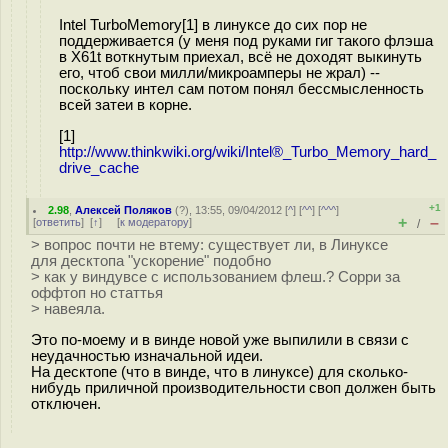
Intel TurboMemory[1] в линуксе до сих пор не
поддерживается (у меня под руками гиг такого флэша
в X61t воткнутым приехал, всё не доходят выкинуть
его, чтоб свои милли/микроамперы не жрал) --
поскольку интел сам потом понял бессмысленность
всей затеи в корне.
[1]
http://www.thinkwiki.org/wiki/Intel®_Turbo_Memory_hard_
drive_cache
+1
2.98
,
Алексей Поляков
(
?
), 13:55, 09/04/2012 [
^
] [
^^
] [
^^^
]
+
–
[
ответить
]
[
↑
] [
к модератору
]
/
> вопрос почти не втему: существует ли, в Линуксе
для десктопа "ускорение" подобно
> как у виндувсе с использованием флеш.? Сорри за
оффтоп но статтья
> навеяла.
Это по-моему и в винде новой уже выпилили в связи с
неудачностью изначальной идеи.
На десктопе (что в винде, что в линуксе) для сколько-
нибудь приличной производительности своп должен быть
отключен.