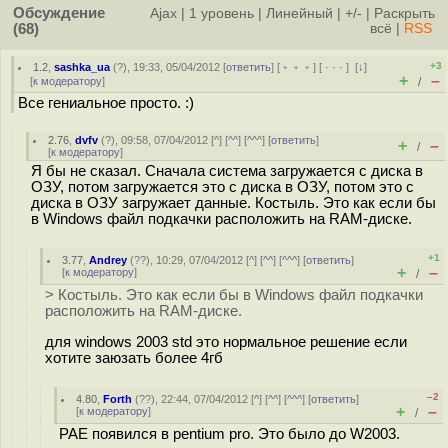
Обсуждение
Ajax
|
1 уровень
|
Линейный
|
+/-
|
Раскрыть
(68)
всё
|
RSS
+3
1.2
,
sashka_ua
(
?
), 19:33, 05/04/2012 [
ответить
] [
﹢﹢﹢
] [
· · ·
]
[
↓
]
+
–
[
к модератору
]
/
Все гениальное просто. :)
2.76
,
dvfv
(
?
), 09:58, 07/04/2012 [
^
] [
^^
] [
^^^
] [
ответить
]
+
–
/
[
к модератору
]
Я бы не сказал. Сначала система загружается с диска в
ОЗУ, потом загружается это с диска в ОЗУ, потом это с
диска в ОЗУ загружает данные. Костыль. Это как если бы
в Windows файл подкачки расположить на RAM-диске.
+1
3.77
,
Andrey
(
??
), 10:29, 07/04/2012 [
^
] [
^^
] [
^^^
] [
ответить
]
+
–
[
к модератору
]
/
> Костыль. Это как если бы в Windows файл подкачки
расположить на RAM-диске.
для windows 2003 std это нормальное решение если
хотите заюзать более 4гб
–2
4.80
,
Forth
(
??
), 22:44, 07/04/2012 [
^
] [
^^
] [
^^^
] [
ответить
]
+
–
[
к модератору
]
/
PAE появился в pentium pro. Это было до W2003.