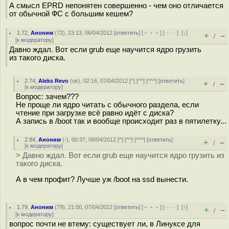
А смысл EPRD непонятен совершенно - чем оно отличается
от обычной ФС с большим кешем?
1.72
,
Аноним
(
72
), 23:13, 06/04/2012 [
ответить
] [
﹢﹢﹢
] [
· · ·
]
[
↓
]
+
–
/
[
к модератору
]
Давно ждал. Вот если grub еще научится ядро грузить
из такого диска.
2.74
,
Aleks Revo
(
ok
), 02:16, 07/04/2012 [
^
] [
^^
] [
^^^
] [
ответить
]
+
–
/
[
к модератору
]
Вопрос: зачем???
Не проще ли ядро читать с обычного раздела, если
чтение при загрузке всё равно идёт с диска?
А запись в /boot так и вообще происходит раз в пятилетку...
2.84
,
Аноним
(
-
), 00:37, 08/04/2012 [
^
] [
^^
] [
^^^
] [
ответить
]
+
–
/
[
к модератору
]
> Давно ждал. Вот если grub еще научится ядро грузить из
такого диска.
А в чем профит? Лучше уж /boot на ssd вынести.
1.79
,
Аноним
(
79
), 21:00, 07/04/2012 [
ответить
] [
﹢﹢﹢
] [
· · ·
]
[
↑
]
+
–
/
[
к модератору
]
вопрос почти не втему: существует ли, в Линуксе для