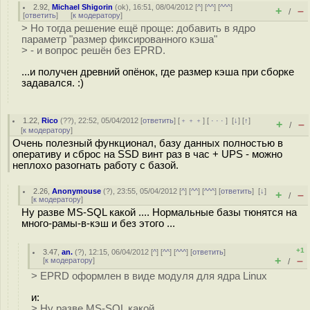
2.92
,
Michael Shigorin
(
ok
), 16:51, 08/04/2012 [
^
] [
^^
] [
^^^
]
+
–
/
[
ответить
]
[
к модератору
]
> Но тогда решение ещё проще: добавить в ядро
параметр "размер фиксированного кэша"
> - и вопрос решён без EPRD.
...и получен древний опёнок, где размер кэша при сборке
задавался. :)
1.22
,
Rico
(
??
), 22:52, 05/04/2012 [
ответить
] [
﹢﹢﹢
] [
· · ·
]
[
↓
] [
↑
]
+
–
/
[
к модератору
]
Очень полезный функционал, базу данных полностью в
оперативу и сброс на SSD винт раз в час + UPS - можно
неплохо разогнать работу с базой.
2.26
,
Anonymouse
(
?
), 23:55, 05/04/2012 [
^
] [
^^
] [
^^^
] [
ответить
]
[
↓
]
+
–
/
[
к модератору
]
Ну разве MS-SQL какой .... Нормальные базы тюнятся на
много-рамы-в-кэш и без этого ...
+1
3.47
,
an.
(
?
), 12:15, 06/04/2012 [
^
] [
^^
] [
^^^
] [
ответить
]
+
–
[
к модератору
]
/
> EPRD оформлен в виде модуля для ядра Linux
и:
> Ну разве MS-SQL какой