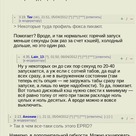
3.19
,
Tav
(
ok
), 21:51, 05/04/2012 [
^
] [
^^
] [
^^^
] [
ответить
]
+
–
/
[
к модератору
]
> Некоторые туда профиль фокса пихают.
Помогает? Вроде, и так нормально: горячий запуск
меньше секунды (как раз за счет кэшей), холодный
дольше, но это один раз.
4.35
,
Lain_13
(
?
), 01:50, 06/04/2012 [
^
] [
^^
] [
^^^
] [
ответить
]
+
–
/
[
к модератору
]
Ну у некоторых он до сих пор секунд по 20-40
запускается, а уж если с сотней табов, да ещё и
всех сразу, а не в выгруженном состоянии (там
теперь есть опция — не загружать табы сразу при
запуске, а лишь по мере надобности). То да, помогает.
Вот только дисковый кэш нужно свести к минимуму —
всё равно толку от него при таком раскладе ноль
целых и ноль десятых. А вроде можно и вовсе
выключить.
2.13
,
Аноним
(
-
), 21:11, 05/04/2012 [
^
] [
^^
] [
^^^
] [
ответить
]
[
↓
] [
↑
]
+
–
/
[
к модератору
]
> Так в чем все-таки соль этого EPRD?
Наверно, в дополнительной гибкости. Можно кэшировать