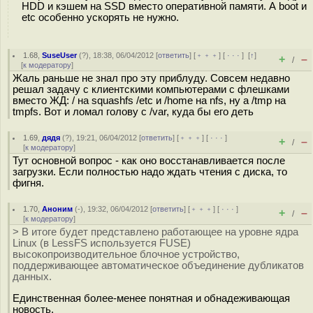
HDD и кэшем на SSD вместо оперативной памяти. А boot и
etc особенно ускорять не нужно.
1.68
,
SuseUser
(
?
), 18:38, 06/04/2012 [
ответить
] [
﹢﹢﹢
] [
· · ·
]
[
↑
]
+
–
/
[
к модератору
]
Жаль раньше не знал про эту приблуду. Совсем недавно
решал задачу с клиентскими компьютерами с флешками
вместо ЖД: / на squashfs /etc и /home на nfs, ну а /tmp на
tmpfs. Вот и ломал голову с /var, куда бы его деть
1.69
,
дядя
(
?
), 19:21, 06/04/2012 [
ответить
] [
﹢﹢﹢
] [
· · ·
]
+
–
/
[
к модератору
]
Тут основной вопрос - как оно восстанавливается после
загрузки. Если полностью надо ждать чтения с диска, то
фигня.
1.70
,
Аноним
(
-
), 19:32, 06/04/2012 [
ответить
] [
﹢﹢﹢
] [
· · ·
]
+
–
/
[
к модератору
]
> В итоге будет представлено работающее на уровне ядра
Linux (в LessFS используется FUSE)
высокопроизводительное блочное устройство,
поддерживающее автоматическое объединение дубликатов
данных.
Единственная более-менее понятная и обнадеживающая
новость.