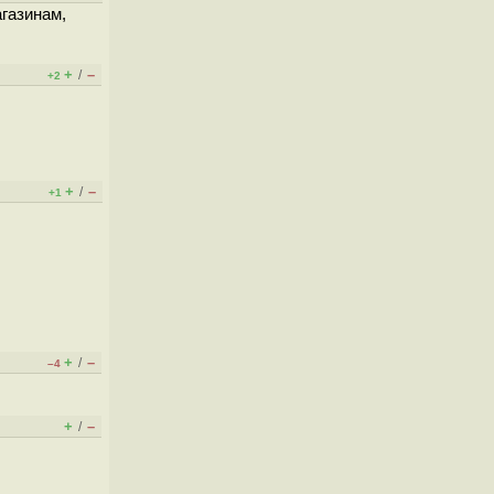
газинам,
+
–
/
+2
+
–
/
+1
+
–
/
–4
+
–
/