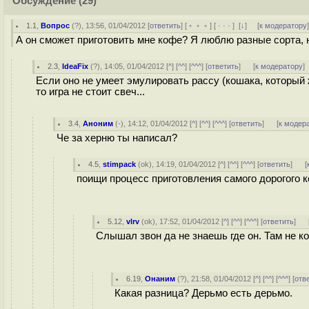
Обсуждение
(29)
1.1
,
Вопрос
(
?
), 13:56, 01/04/2012 [
ответить
] [
﹢﹢﹢
] [
· · ·
]
[
↓
] [
к модератору
А он сможет приготовить мне кофе? Я люблю разные сорта, 
2.3
,
IdeaFix
(
?
), 14:05, 01/04/2012 [
^
] [
^^
] [
^^^
] [
ответить
]
[
к модератору
]
Если оно не умеет эмулировать рассу (кошака, которы
то игра не стоит свеч...
3.4
,
Аноним
(
-
), 14:12, 01/04/2012 [
^
] [
^^
] [
^^^
] [
ответить
]
[
к модер
Че за xepню ты написал?
4.5
,
stimpack
(
ok
), 14:19, 01/04/2012 [
^
] [
^^
] [
^^^
] [
ответить
]
[
поищи процесс приготовления самого дорогого 
5.12
,
vlrv
(
ok
), 17:52, 01/04/2012 [
^
] [
^^
] [
^^^
] [
ответить
]
Слышал звон да не знаешь где он. Там не к
6.19
,
Онаним
(
?
), 21:58, 01/04/2012 [
^
] [
^^
] [
^^^
] [
отв
Какая разница? Дерьмо есть дерьмо.