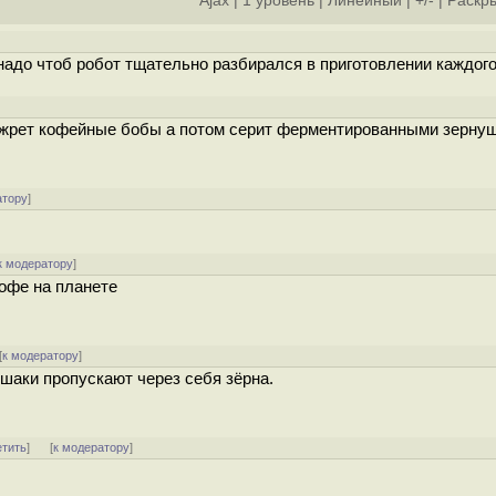
Ajax
|
1 уровень
|
Линейный
|
+/-
|
Раскры
]
надо чтоб робот тщательно разбирался в приготовлении каждого
й жрет кофейные бобы а потом серит ферментированными зернуш
атору
]
к модератору
]
кофе на планете
[
к модератору
]
ошаки пропускают через себя зёрна.
етить
]
[
к модератору
]