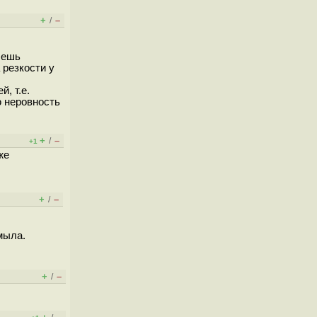
+
–
/
чешь
 резкости у
, т.е.
ю неровность
+
–
/
+1
же
+
–
/
мыла.
+
–
/