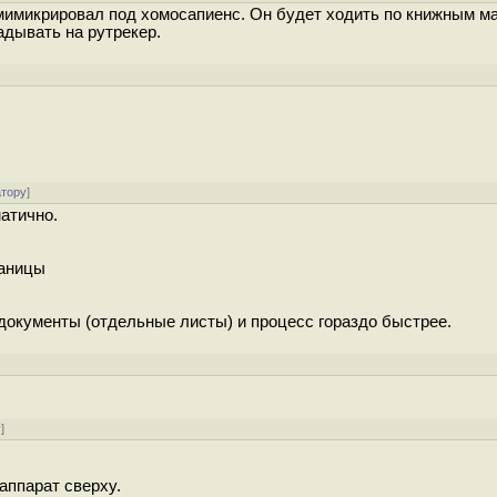
мимикрировал под хомосапиенс. Он будет ходить по книжным ма
адывать на рутрекер.
атору
]
атично.
раницы
 документы (отдельные листы) и процесс гораздо быстрее.
у
]
аппарат сверху.