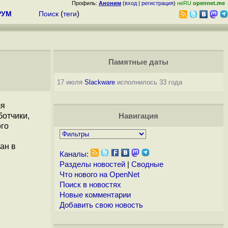
Профиль:
Аноним
(
вход
|
регистрация
)
неRU
opennet.me
РУМ
Поиск
(
теги
)
Памятные даты
17 июля
Slackware
исполнилось 33 года
ля
ботчики,
Навигация
ого
ан в
Каналы:
Разделы новостей
|
Сводные
Что нового на OpenNet
Поиск в новостях
Новые комментарии
Добавить свою новость