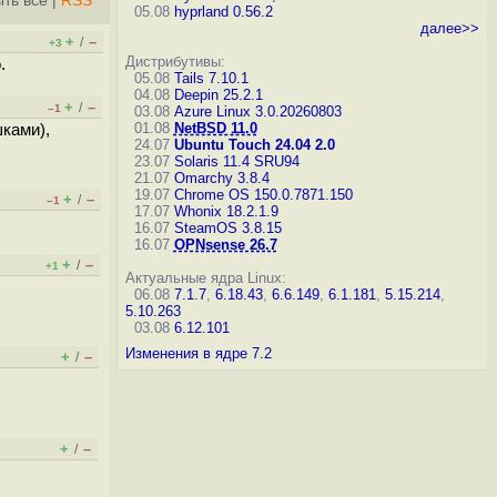
ть всё
|
RSS
05.08
hyprland 0.56.2
далее>>
+
–
/
+3
Дистрибутивы:
.
05.08
Tails 7.10.1
04.08
Deepin 25.2.1
+
–
/
–1
03.08
Azure Linux 3.0.20260803
01.08
NetBSD 11.0
ками),
24.07
Ubuntu Touch 24.04 2.0
23.07
Solaris 11.4 SRU94
21.07
Omarchy 3.8.4
19.07
Chrome OS 150.0.7871.150
+
–
/
–1
17.07
Whonix 18.2.1.9
16.07
SteamOS 3.8.15
16.07
OPNsense 26.7
+
–
/
+1
Актуальные ядра Linux:
06.08
7.1.7
,
6.18.43
,
6.6.149
,
6.1.181
,
5.15.214
,
5.10.263
03.08
6.12.101
Изменения в ядре 7.2
+
–
/
+
–
/