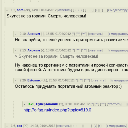
1.2
,
abra
(
ok
), 14:00, 01/04/2012 [
ответить
] [
﹢﹢﹢
] [
· · ·
]
[
↓
] [
↑
] [
к модератору
Skynet не за горами. Смерть человекам!
2.10
,
Аноним
(
-
), 15:55, 01/04/2012 [
^
] [
^^
] [
^^^
] [
ответить
]
[
к модератор
Не волнуйся, ты ещё успеешь притормозить развитие че
2.13
,
Аноним
(
-
), 18:08, 01/04/2012 [
^
] [
^^
] [
^^^
] [
ответить
]
[
к модератор
> Skynet не за горами. Смерть человекам!
Ну наконец то кретинизм с патентами и прочей копирас
такой фигней. А то что мы будем в роли динозавров - та
2.20
,
Evtomax
(
ok
), 23:58, 01/04/2012 [
^
] [
^^
] [
^^^
] [
ответить
]
[
к модерато
Осталось придумать портативный атомный реактор :)
3.26
,
СуперАноним
(
?
), 08:01, 03/04/2012 [
^
] [
^^
] [
^^^
] [
ответить
]
[
http://x-faq.ru/index.php?topic=919.0
1.6
,
xxx
(
??
), 14:28, 01/04/2012 [
ответить
] [
﹢﹢﹢
] [
· · ·
]
[
↓
] [
↑
] [
к модератору
]