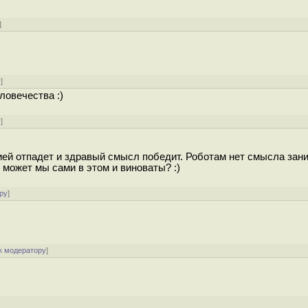
]
у
]
ловечества :)
у
]
тией отпадет и здравый смысл победит. Роботам нет смысла зан
к может мы сами в этом и виноваты? :)
ру
]
к модератору
]