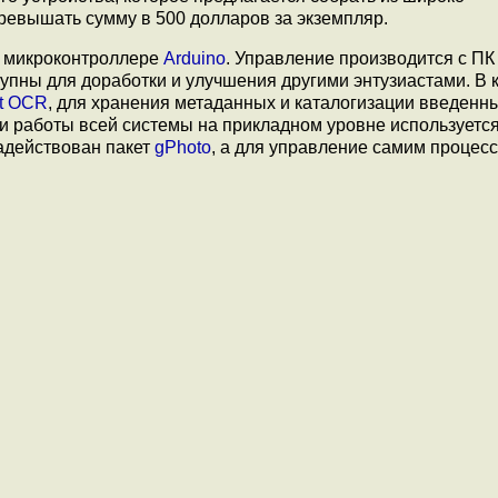
ревышать сумму в 500 долларов за экземпляр.
м микроконтроллере
Arduino
. Управление производится с ПК
упны для доработки и улучшения другими энтузиастами. В 
ct OCR
, для хранения метаданных и каталогизации введенн
и работы всей системы на прикладном уровне используетс
адействован пакет
gPhoto
, а для управление самим процес