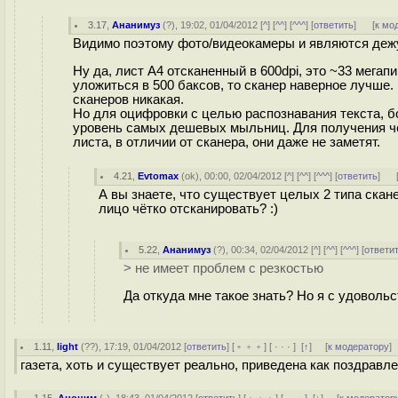
3.17
,
Ананимуз
(
?
), 19:02, 01/04/2012 [
^
] [
^^
] [
^^^
] [
ответить
]
[
к мо
Видимо поэтому фото/видеокамеры и являются дежу
Ну да, лист A4 отсканенный в 600dpi, это ~33 мег
уложиться в 500 баксов, то сканер наверное лучше.
сканеров никакая.
Но для оцифровки с целью распознавания текста, бол
уровень самых дешевых мыльниц. Для получения чет
листа, в отличии от сканера, они даже не заметят.
4.21
,
Evtomax
(
ok
), 00:00, 02/04/2012 [
^
] [
^^
] [
^^^
] [
ответить
]
А вы знаете, что существует целых 2 типа скан
лицо чётко отсканировать? :)
5.22
,
Ананимуз
(
?
), 00:34, 02/04/2012 [
^
] [
^^
] [
^^^
] [
ответи
> не имеет проблем с резкостью
Да откуда мне такое знать? Но я с удовол
1.11
,
light
(
??
), 17:19, 01/04/2012 [
ответить
] [
﹢﹢﹢
] [
· · ·
]
[
↑
] [
к модератору
]
газета, хоть и существует реально, приведена как поздравле