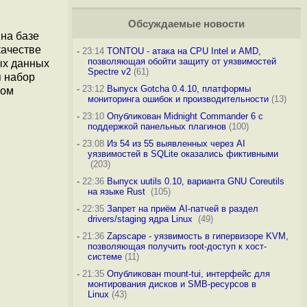
Обсуждаемые новости
 на базе
качестве
-
23:14
TONTOU - атака на CPU Intel и AMD,
позволяющая обойти защиту от уязвимостей
ых данных
Spectre v2
(61)
я набор
-
23:12
Выпуск Gotcha 0.4.10, платформы
сом
мониторинга ошибок и производительности
(13)
-
23:10
Опубликован Midnight Commander 6 c
поддержкой панельных плагинов
(100)
-
23:08
Из 54 из 55 выявленных через AI
уязвимостей в SQLite оказались фиктивными
(203)
-
22:36
Выпуск uutils 0.10, варианта GNU Coreutils
на языке Rust
(105)
-
22:35
Запрет на приём AI-патчей в раздел
drivers/staging ядра Linux
(49)
-
21:36
Zapscape - уязвимость в гипервизоре KVM,
позволяющая получить root-доступ к хост-
системе
(11)
-
21:35
Опубликован mount-tui, интерфейс для
монтирования дисков и SMB-ресурсов в
Linux
(43)