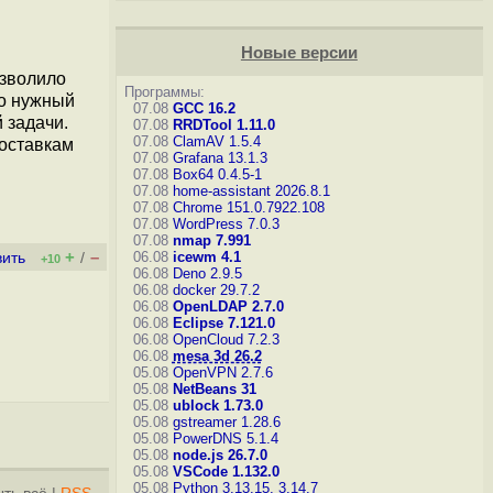
Новые версии
озволило
Программы:
ло нужный
07.08
GCC 16.2
 задачи.
07.08
RRDTool 1.11.0
07.08
ClamAV 1.5.4
поставкам
07.08
Grafana 13.1.3
07.08
Box64 0.4.5-1
07.08
home-assistant 2026.8.1
07.08
Chrome 151.0.7922.108
07.08
WordPress 7.0.3
07.08
nmap 7.991
+
–
06.08
icewm 4.1
вить
/
+10
06.08
Deno 2.9.5
06.08
docker 29.7.2
06.08
OpenLDAP 2.7.0
06.08
Eclipse 7.121.0
06.08
OpenCloud 7.2.3
06.08
mesa 3d 26.2
05.08
OpenVPN 2.7.6
05.08
NetBeans 31
05.08
ublock 1.73.0
05.08
gstreamer 1.28.6
05.08
PowerDNS 5.1.4
05.08
node.js 26.7.0
05.08
VSCode 1.132.0
05.08
Python 3.13.15, 3.14.7