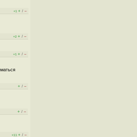
+
–
/
+1
+
–
/
+2
+
–
/
+1
иматься
+
–
/
+
–
/
+
–
/
+11