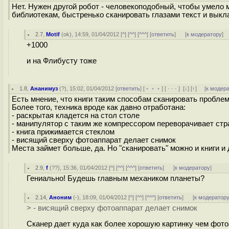
Нет. Нужен другой робот - человекоподобный, чтобы умело 
библиотекам, быстренько сканировать глазами текст и выкл
2.7
,
Motif
(
ok
), 14:59, 01/04/2012 [
^
] [
^^
] [
^^^
] [
ответить
]
[
к модератору
]
+1000
и на Флибусту тоже
1.8
,
Ананимуз
(
?
), 15:02, 01/04/2012 [
ответить
] [
﹢﹢﹢
] [
· · ·
]
[
↓
] [
↑
] [
к модер
Есть мнение, что книги таким способам сканировать проблем
Более того, техника вроде как давно отработана:
- раскрытая кладется на стол столе
- манипулятор с таким же компрессором переворачивает ст
- книга прижимается стеклом
- висящий сверху фотоаппарат делает снимок
Места займет больше, да. Но "сканировать" можно и книги и
2.9
,
f
(
??
), 15:36, 01/04/2012 [
^
] [
^^
] [
^^^
] [
ответить
]
[
к модератору
]
Гениально! Будешь главным механиком планеты?
2.14
,
Аноним
(
-
), 18:09, 01/04/2012 [
^
] [
^^
] [
^^^
] [
ответить
]
[
к модератор
> - висящий сверху фотоаппарат делает снимок
Сканер дает куда как более хорошую картинку чем фото