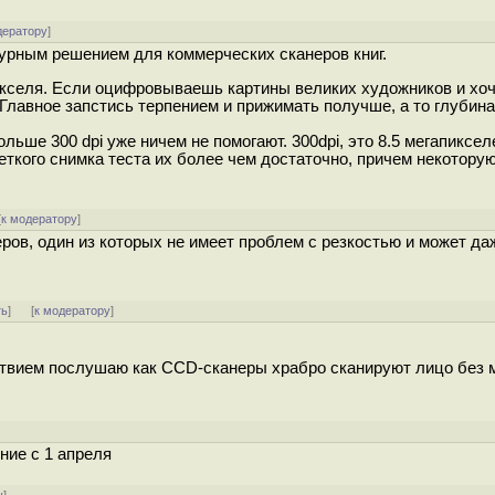
дератору
]
рным решением для коммерческих сканеров книг.
апикселя. Если оцифровываешь картины великих художников и хо
 Главное запстись терпением и прижимать получше, а то глубина
ьше 300 dpi уже ничем не помогают. 300dpi, это 8.5 мегапикселей
кого снимка теста их более чем достаточно, причем некотору
[
к модератору
]
еров, один из которых не имеет проблем с резкостью и может да
ть
]
[
к модератору
]
ьствием послушаю как CCD-сканеры храбро сканируют лицо без 
ние с 1 апреля