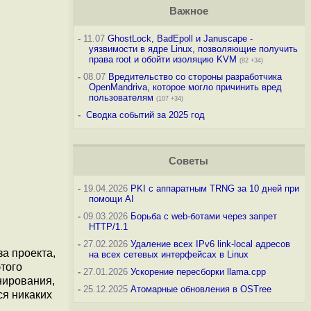
Важное
-
11.07
GhostLock, BadEpoll и Januscape -
уязвимости в ядре Linux, позволяющие получить
права root и обойти изоляцию KVM
(82 +34)
-
08.07
Вредительство со стороны разработчика
OpenMandriva, которое могло причинить вред
пользователям
(107 +34)
-
Сводка событий за 2025 год
Советы
-
19.04.2026
PKI с аппаратным TRNG за 10 дней при
помощи AI
-
09.03.2026
Борьба с web-ботами через запрет
HTTP/1.1
-
27.02.2026
Удаление всех IPv6 link-local адресов
а проекта,
на всех сетевых интерфейсах в Linux
того
-
27.01.2026
Ускорение пересборки llama.cpp
нирования,
-
25.12.2025
Атомарные обновления в OSTree
ся никаких