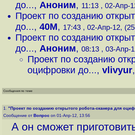
до...
,
Аноним
,
11:13 , 02-Апр-1
Проект по созданию открыт
до...
,
40M
,
17:43 , 02-Апр-12, (25
Проект по созданию открыт
до...
,
Аноним
,
08:13 , 03-Апр-1
Проект по созданию отк
оцифровки до...
,
vlivyur
Сообщения по теме
1.
"Проект по созданию открытого робота-сканера для оцифр
Сообщение от
Вопрос
on 01-Апр-12, 13:56
А он сможет приготови