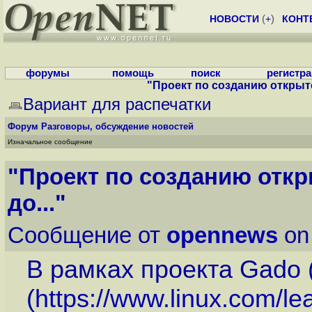
НОВОСТИ
(
+
)
КОНТ
форумы
помощь
поиск
регистр
"Проект по созданию открыто
Вариант для распечатки
Форум
Разговоры, обсуждение новостей
Изначальное сообщение
"Проект по созданию откр
до..."
Сообщение от
opennews
on
В рамках проекта Gado 
(
https://www.linux.com/lea