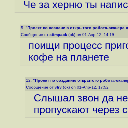
Че за xepню ты напи
5.
"Проект по созданию открытого робота-сканера д
Сообщение от
stimpack
(ok) on 01-Апр-12, 14:19
поищи процесс приг
кофе на планете
12.
"Проект по созданию открытого робота-скане
Сообщение от
vlrv
(ok) on 01-Апр-12, 17:52
Слышал звон да не 
пропускают через с