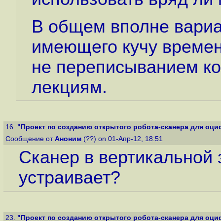
В общем вполне вариа
имеющего кучу времен
не переписыванием к
лекциям.
16.
"Проект по созданию открытого робота-сканера для оциф
Сообщение от
Аноним
(??) on 01-Апр-12, 18:51
Сканер в вертикальной 
устраивает?
23.
"Проект по созданию открытого робота-сканера для оциф