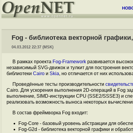
НОВ
Fog - библиотека векторной графики,
04.03.2012 22:37 (MSK)
В рамках проекта
Fog-Framework
развивается высоко
независимый SVG-движок и тулкит для построения вект
библиотеки
Cairo
и
Skia
, но отличается от них использ
Проведённые тесты производительности
свидетельст
Cairo. Для ускорения выполнения 2D-операций в Fog за
выполнение, SIMD-инструкции CPU (SSE2/SSSE3) и спе
реализовать возможность выноса некоторых вычислени
В состав фреймворка Fog входит:
Fog-Core - базовый уровень абстракции для обесп
Fog-G2d - библиотека векторной графики и обрабо