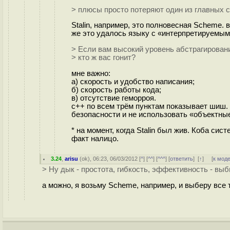
> плюсы просто потеряют один из главных 
Stalin, например, это полновесная Scheme.
же это удалось языку с «интерпретируемы
> Если вам высокий уровень абстрагирован
> кто ж вас гонит?
мне важно:
а) скорость и удобство написания;
б) скорость работы кода;
в) отсутствие геморроя.
c++ по всем трём пунктам показывает шиш. 
безопасности и не использовать «объектные
* на момент, когда Stalin был жив. Коба сис
факт налицо.
3.24
,
arisu
(
ok
), 06:23, 06/03/2012 [
^
] [
^^
] [
^^^
] [
ответить
]
[
↑
] [
к мод
> Ну дык - простота, гибкость, эффективность - вы
а можно, я возьму Scheme, например, и выберу все 