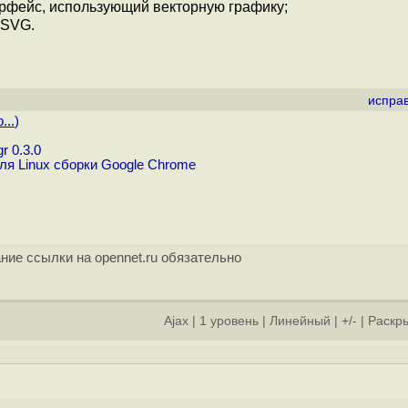
ерфейс, использующий векторную графику;
 SVG.
испра
...
)
 0.3.0
я Linux сборки Google Chrome
ние ссылки на opennet.ru обязательно
Ajax
|
1 уровень
|
Линейный
|
+/-
|
Раскры