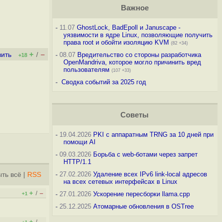
Важное
-
11.07
GhostLock, BadEpoll и Januscape -
уязвимости в ядре Linux, позволяющие получить
права root и обойти изоляцию KVM
(82 +34)
+
–
вить
/
-
08.07
Вредительство со стороны разработчика
+18
OpenMandriva, которое могло причинить вред
пользователям
(107 +33)
-
Сводка событий за 2025 год
Советы
-
19.04.2026
PKI с аппаратным TRNG за 10 дней при
помощи AI
-
09.03.2026
Борьба с web-ботами через запрет
HTTP/1.1
-
27.02.2026
Удаление всех IPv6 link-local адресов
ть всё
|
RSS
на всех сетевых интерфейсах в Linux
+
–
/
-
27.01.2026
Ускорение пересборки llama.cpp
+1
-
25.12.2025
Атомарные обновления в OSTree
+
–