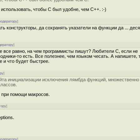
о использовать, чтобы C был удобне, чем C++. :-)
модератору
]
ать конструкторы, да сохранять указатели на функции да ... дес
дератору
]
не все равно, на чем программисты пишут? Любители C, если не
одники-то есть. Все полезнее, чем языком чесать. А напишете, т
е и что будет быстрее.
ру
]
ейта инициализации исключения лямбда функций, множественно
классов.
 при помощи макросов.
тору
]
ptions.
модератору
]