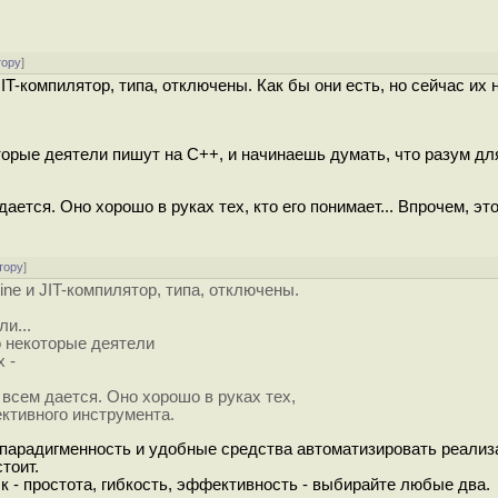
тору
]
 JIT-компилятор, типа, отключены. Как бы они есть, но сейчас их н
торые деятели пишут на C++, и начинаешь думать, что разум для
ется. Оно хорошо в руках тех, кто его понимает... Впрочем, эт
тору
]
ngine и JIT-компилятор, типа, отключены.
и...
о некоторые деятели
 -
всем дается. Оно хорошо в руках тех,
ективного инструмента.
парадигменность и удобные средства автоматизировать реализ
тоит.
к - простота, гибкость, эффективность - выбирайте любые два.