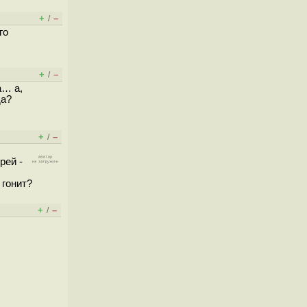
+
–
/
го
+
–
/
а… а,
да?
+
–
/
рей -
 гонит?
+
–
/