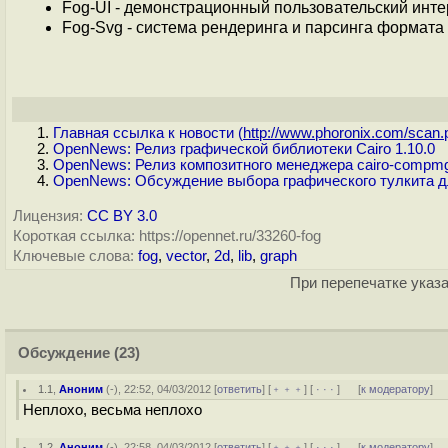
Fog-UI - демонстрационный пользовательский инт
Fog-Svg - система рендеринга и парсинга формата
Главная ссылка к новости (
http://www.phoronix.com/scan.p
OpenNews: Релиз графической библиотеки Cairo 1.10.0
OpenNews: Релиз композитного менеджера cairo-compmgr
OpenNews: Обсуждение выбора графического тулкита дл
Лицензия:
CC BY 3.0
Короткая ссылка: https://opennet.ru/33260-fog
Ключевые слова:
fog
,
vector
,
2d
,
lib
,
graph
При перепечатке указа
Обсуждение
(23)
1.1
,
Аноним
(
-
), 22:52, 04/03/2012 [
ответить
] [
﹢﹢﹢
] [
· · ·
]
[
к модератору
]
Неплохо, весьма неплохо
1.2
,
Аноним
(
-
), 22:58, 04/03/2012 [
ответить
] [
﹢﹢﹢
] [
· · ·
]
[
к модератору
]