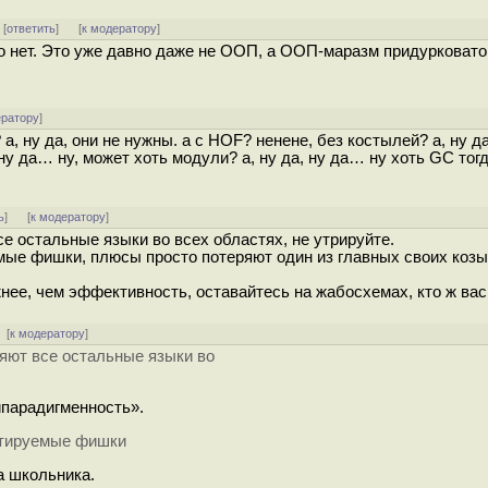
] [
ответить
]
[
к модератору
]
 нет. Это уже давно даже не ООП, а ООП-маразм придурковато
ератору
]
 а, ну да, они не нужны. а с HOF? ненене, без костылей? а, ну д
ну да… ну, может хоть модули? а, ну да, ну да… ну хоть GC тог
ь
]
[
к модератору
]
се остальные языки во всех областях, не утрируйте.
ые фишки, плюсы просто потеряют один из главных своих козы
нее, чем эффективность, оставайтесь на жабосхемах, кто ж вас
[
к модератору
]
няют все остальные языки во
ипарадигменность».
етируемые фишки
а школьника.