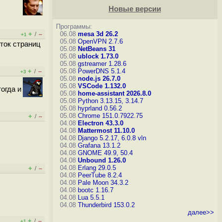
Новые версии
Программы:
+
–
06.08
mesa 3d 26.2
/
+1
05.08
OpenVPN 2.7.6
яток страниц
05.08
NetBeans 31
05.08
ublock 1.73.0
05.08
gstreamer 1.28.6
+
–
05.08
PowerDNS 5.1.4
/
+3
05.08
node.js 26.7.0
05.08
VSCode 1.132.0
огда и
05.08
home-assistant 2026.8.0
05.08
Python 3.13.15, 3.14.7
05.08
hyprland 0.56.2
05.08
Chrome 151.0.7922.75
+
–
/
04.08
Electron 43.3.0
04.08
Mattermost 11.10.0
04.08
Django 5.2.17, 6.0.8
vln
04.08
Grafana 13.1.2
04.08
GNOME 49.9, 50.4
04.08
Unbound 1.26.0
04.08
Erlang 29.0.5
+
–
/
04.08
PeerTube 8.2.4
04.08
Pale Moon 34.3.2
04.08
bootc 1.16.7
04.08
Lua 5.5.1
04.08
Thunderbird 153.0.2
далее>>
+
–
/
+1