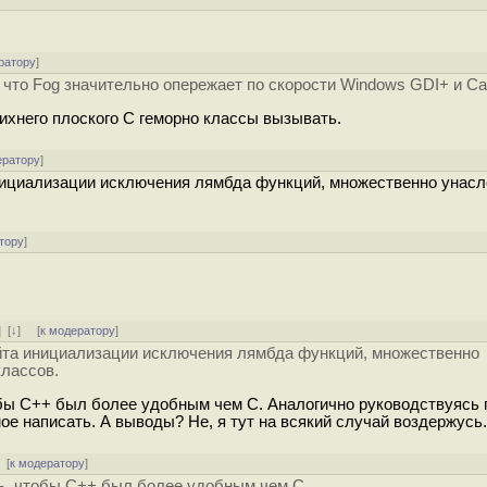
ратору
]
то Fog значительно опережает по скорости Windows GDI+ и Cai
з ихнего плоского C геморно классы вызывать.
ератору
]
нициализации исключения лямбда функций, множественно унас
тору
]
]
[
↓
] [
к модератору
]
йта инициализации исключения лямбда функций, множественно
классов.
тобы С++ был более удобным чем С. Аналогично руководствуясь
ое написать. А выводы? Не, я тут на всякий случай воздержусь.
[
к модератору
]
ть, чтобы С++ был более удобным чем С.