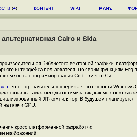
ОСТИ
(
+
)
КОНТЕНТ
WIKI
MAN'ы
ФО
 альтернативная Cairo и Skia
производительная библиотека векторной графики, платфор
орного интерфейса пользователя. По своим функциям Fog п
ованием языка программирования Си++ вместо Си.
вуют
, что Fog значительно опережает по скорости Windows 
действованы такие методы оптимизации, как многопоточное
циализированный JIT-компилятор. В будущем планируется
й на плечи GPU.
ечения кроссплатформенной разработки;
тки изображений;