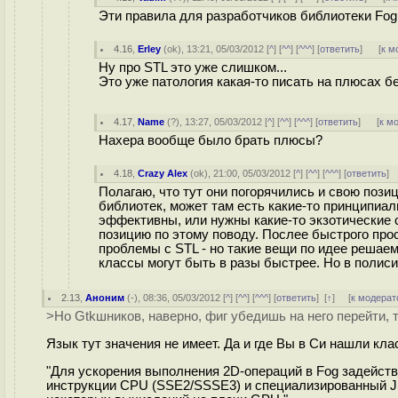
Эти правила для разработчиков библиотеки Fog
4.16
,
Erley
(
ok
), 13:21, 05/03/2012 [
^
] [
^^
] [
^^^
] [
ответить
]
[
к м
Ну про STL это уже слишком...
Это уже патология какая-то писать на плюсах бе
4.17
,
Name
(
?
), 13:27, 05/03/2012 [
^
] [
^^
] [
^^^
] [
ответить
]
[
к м
Нахера вообще было брать плюсы?
4.18
,
Crazy Alex
(
ok
), 21:00, 05/03/2012 [
^
] [
^^
] [
^^^
] [
ответить
]
Полагаю, что тут они погорячились и свою позиц
библиотек, может там есть какие-то принципиаль
эффективны, или нужны какие-то экзотические 
позицию по этому поводу. Послее быстрого прос
проблемы с STL - но такие вещи по идее решае
классы могут быть в разы быстрее. Но в полиси
2.13
,
Аноним
(
-
), 08:36, 05/03/2012 [
^
] [
^^
] [
^^^
] [
ответить
]
[
↑
] [
к модерат
>Но Gtkшников, наверно, фиг убедишь на него перейти, т
Язык тут значения не имеет. Да и где Вы в Си нашли кла
"Для ускорения выполнения 2D-операций в Fog задейств
инструкции CPU (SSE2/SSSE3) и специализированный J