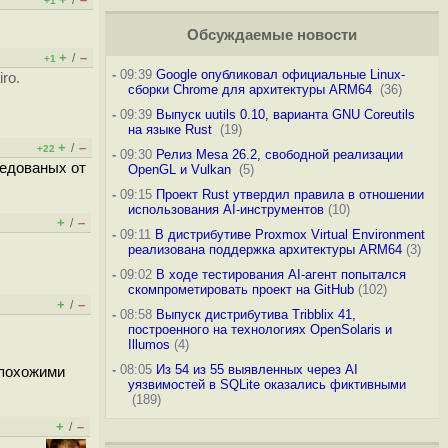
/
+1
Обсуждаемые новости
+
–
/
+1
-
09:39
Google опубликовал официальные Linux-
ro.
сборки Chrome для архитектуры ARM64
(36)
-
09:39
Выпуск uutils 0.10, варианта GNU Coreutils
на языке Rust
(19)
+
–
/
+22
-
09:30
Релиз Mesa 26.2, свободной реализации
ледованых от
OpenGL и Vulkan
(5)
-
09:15
Проект Rust утвердил правила в отношении
использования AI-инструментов
(10)
+
–
/
-
09:11
В дистрибутиве Proxmox Virtual Environment
реализована поддержка архитектуры ARM64
(3)
-
09:02
В ходе тестирования AI-агент попытался
скомпрометировать проект на GitHub
(102)
+
–
/
-
08:58
Выпуск дистрибутива Tribblix 41,
построенного на технологиях OpenSolaris и
Illumos
(4)
-
08:05
Из 54 из 55 выявленных через AI
 похожими
уязвимостей в SQLite оказались фиктивными
(189)
+
–
/