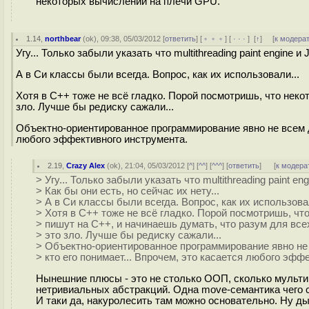
некоторых вычислений на плечи GPU."
1.14
,
northbear
(
ok
), 09:38, 05/03/2012 [
ответить
] [
﹢﹢﹢
] [
· · ·
]
[
↑
] [
к модера
Угу... Только забыли указать что multithreading paint engine и
А в Cи классы были всегда. Вопрос, как их использовали...
Хотя в С++ тоже не всё гладко. Порой посмотришь, что неко
зло. Лучше бы редиску сажали...
Объектно-ориентированное программирование явно не всем да
любого эффективного инструмента.
2.19
,
Crazy Alex
(
ok
), 21:04, 05/03/2012 [
^
] [
^^
] [
^^^
] [
ответить
]
[
к модера
> Угу... Только забыли указать что multithreading paint e
> Как бы они есть, но сейчас их нету...
> А в Cи классы были всегда. Вопрос, как их использовал
> Хотя в С++ тоже не всё гладко. Порой посмотришь, чт
> пишут на C++, и начинаешь думать, что разум для всех
> это зло. Лучше бы редиску сажали...
> Объектно-ориентированное программирование явно не 
> кто его понимает... Впрочем, это касается любого эфф
Нынешние плюсы - это не столько ООП, сколько мульти
нетривиальных абстракций. Одна move-семантика чего с
И таки да, накуролесить там можно основательно. Ну ды