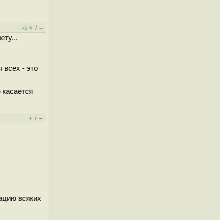
+
–
/
+1
ету...
 всех - это
о касается
+
–
/
ацию всяких