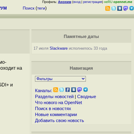
Профиль:
Аноним
(
вход
|
регистрация
)
неRU
opennet.me
РУМ
Поиск
(
теги
)
Памятные даты
17 июля
Slackware
исполнилось 33 года
мо-
оходит на
Навигация
GDI+ и
Каналы:
Разделы новостей
|
Сводные
Что нового на OpenNet
Поиск в новостях
Новые комментарии
Добавить свою новость