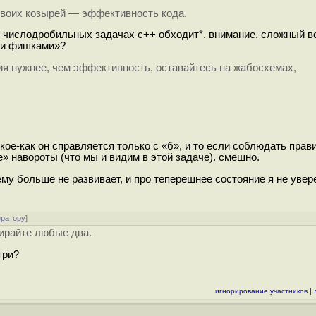
своих козырей — эффективность кода.
 в числодробильных задачах c++ обходит*. внимание, сложный во
ми фишками»?
ия нужнее, чем эффективность, оставайтесь на жабосхемах,
кое-как он справляется только с «б», и то если соблюдать прав
» навороты (что мы и видим в этой задаче). смешно.
тему больше не развивает, и про теперешнее состояние я не увер
ератору
]
бирайте любые два.
три?
игнорирование участников
|