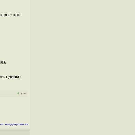
прос: как
ила
ен. однако
+
–
/
лог модерирования