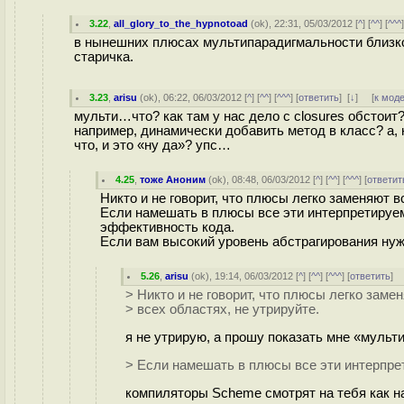
3.22
,
all_glory_to_the_hypnotoad
(
ok
), 22:31, 05/03/2012 [
^
] [
^^
] [
^^^
в нынешних плюсах мультипарадигмальности близко
старичка.
3.23
,
arisu
(
ok
), 06:22, 06/03/2012 [
^
] [
^^
] [
^^^
] [
ответить
]
[
↓
] [
к мод
мульти…что? как там у нас дело с closures обстоит?
например, динамически добавить метод в класс? а, 
что, и это «ну да»? упс…
4.25
,
тоже Аноним
(
ok
), 08:48, 06/03/2012 [
^
] [
^^
] [
^^^
] [
ответит
Никто и не говорит, что плюсы легко заменяют в
Если намешать в плюсы все эти интерпретируем
эффективность кода.
Если вам высокий уровень абстрагирования нуж
5.26
,
arisu
(
ok
), 19:14, 06/03/2012 [
^
] [
^^
] [
^^^
] [
ответить
]
> Никто и не говорит, что плюсы легко заме
> всех областях, не утрируйте.
я не утрирую, а прошу показать мне «мульт
> Если намешать в плюсы все эти интерпр
компиляторы Scheme смотрят на тебя как н