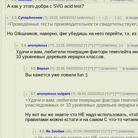
А как у этого добра с SVG acid test?
1.3
,
СуперАноним
(
?
), 23:28, 04/03/2012 [
ответить
] [
﹢﹢﹢
] [
· · ·
]
[
↓
] [
к моде
>Проведённые тесты производительности свидетельствуют, ч
Но Gtkшников, наверно, фиг убедишь на него перейти, т.к. и
2.4
,
anonymous
(
??
), 23:33, 04/03/2012 [
^
] [
^^
] [
^^^
] [
ответить
]
[
↓
] [
к мод
Удачи и вам, любители генерации фактори темплейта и
10 уровневых деревьев иерархи классов.
3.6
,
Вернат
(
?
), 23:48, 04/03/2012 [
^
] [
^^
] [
^^^
] [
ответить
]
[
к модера
Вы кажется уже ловили fun :)
3.7
,
anonymous vulgaris
(
?
), 05:53, 05/03/2012 [
^
] [
^^
] [
^^^
] [
ответить
>Удачи и вам, любители генерации фактори темпле
унаследованых от 10 уровневых деревьев иерархи 
Ну вот вы же знаете что НЕ надо использовать, ч
правилами можно кстати и на самом С что-то читаем
4.8
,
Ян Злобин
(
ok
), 07:04, 05/03/2012 [
^
] [
^^
] [
^^^
] [
ответить
]
> Ну вот вы же знаете что НЕ надо использова