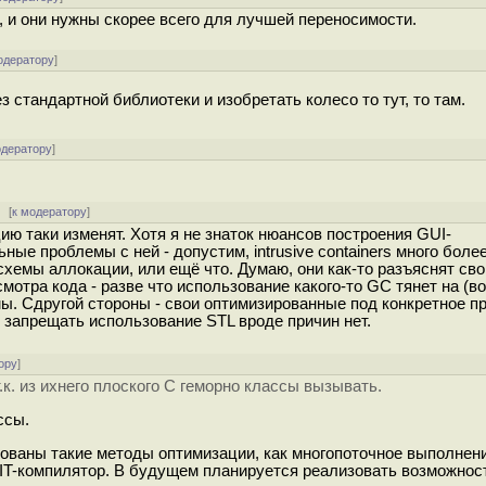
, и они нужны скорее всего для лучшей переносимости.
одератору
]
з стандартной библиотеки и изобретать колесо то тут, то там.
одератору
]
[
к модератору
]
ию таки изменят. Хотя я не знаток нюансов построения GUI-
ные проблемы с ней - допустим, intrusive containers много боле
схемы аллокации, или ещё что. Думаю, они как-то разъяснят св
мотра кода - разве что использование какого-то GC тянет на (
мы. Сдругой стороны - свои оптимизированные под конкретное п
 запрещать использование STL вроде причин нет.
ору
]
.к. из ихнего плоского C геморно классы вызывать.
ссы.
ованы такие методы оптимизации, как многопоточное выполнен
IT-компилятор. В будущем планируется реализовать возможнос