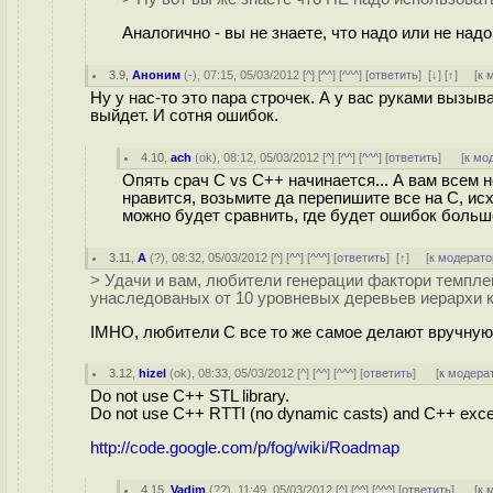
Аналогично - вы не знаете, что надо или не над
3.9
,
Аноним
(
-
), 07:15, 05/03/2012 [
^
] [
^^
] [
^^^
] [
ответить
]
[
↓
] [
↑
] [
к 
Ну у нас-то это пара строчек. А у вас руками вызыв
выйдет. И сотня ошибок.
4.10
,
ach
(
ok
), 08:12, 05/03/2012 [
^
] [
^^
] [
^^^
] [
ответить
]
[
к мо
Опять срач C vs C++ начинается... А вам всем 
нравится, возьмите да перепишите все на С, исх
можно будет сравнить, где будет ошибок больш
3.11
,
A
(
?
), 08:32, 05/03/2012 [
^
] [
^^
] [
^^^
] [
ответить
]
[
↑
] [
к модерато
> Удачи и вам, любители генерации фактори темпл
унаследованых от 10 уровневых деревьев иерархи 
IMHO, любители C все то же самое делают вручную
3.12
,
hizel
(
ok
), 08:33, 05/03/2012 [
^
] [
^^
] [
^^^
] [
ответить
]
[
к модера
Do not use C++ STL library.
Do not use C++ RTTI (no dynamic casts) and C++ exce
http://code.google.com/p/fog/wiki/Roadmap
4.15
,
Vadim
(
??
), 11:49, 05/03/2012 [
^
] [
^^
] [
^^^
] [
ответить
]
[
к 