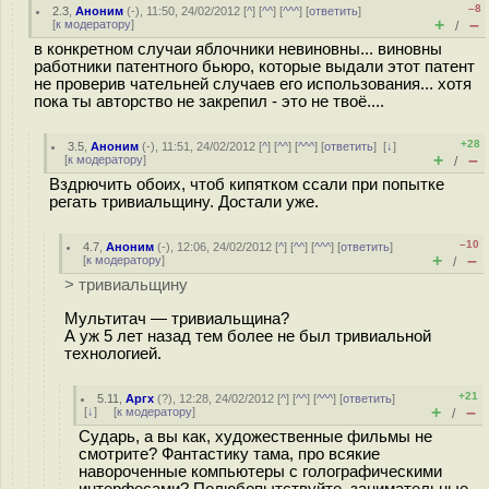
–8
2.3
,
Аноним
(
-
), 11:50, 24/02/2012 [
^
] [
^^
] [
^^^
] [
ответить
]
+
–
[
к модератору
]
/
в конкретном случаи яблочники невиновны... виновны
работники патентного бьюро, которые выдали этот патент
не проверив чательней случаев его использования... хотя
пока ты авторство не закрепил - это не твоё....
+28
3.5
,
Аноним
(
-
), 11:51, 24/02/2012 [
^
] [
^^
] [
^^^
] [
ответить
]
[
↓
]
+
–
[
к модератору
]
/
Вздрючить обоих, чтоб кипятком ссали при попытке
регать тривиальщину. Достали уже.
–10
4.7
,
Аноним
(
-
), 12:06, 24/02/2012 [
^
] [
^^
] [
^^^
] [
ответить
]
+
–
[
к модератору
]
/
> тривиальщину
Мультитач — тривиальщина?
А уж 5 лет назад тем более не был тривиальной
технологией.
+21
5.11
,
Аргх
(
?
), 12:28, 24/02/2012 [
^
] [
^^
] [
^^^
] [
ответить
]
+
–
[
↓
] [
к модератору
]
/
Сударь, а вы как, художественные фильмы не
смотрите? Фантастику тама, про всякие
навороченные компьютеры с голографическими