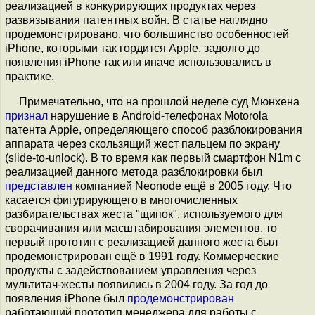
реализацией в конкурирующих продуктах через
развязывания патентных войн. В статье наглядно
продемонстрировано, что большинство особенностей
iPhone, которыми так гордится Apple, задолго до
появления iPhone так или иначе использовались в
практике.
Примечательно, что на прошлой неделе суд Мюнхена
признал
нарушение в Android-телефонах Motorola
патента Apple, определяющего способ разблокирования
аппарата через скользящий жест пальцем по экрану
(slide-to-unlock). В то время как первый смартфон N1m с
реализацией данного метода разблокировки был
представлен
компанией Neonode ещё в 2005 году. Что
касается фигурирующего в многочисленных
разбирательствах жеста "щипок", используемого для
сворачивания или масштабирования элементов, то
первый прототип с реализацией данного жеста был
продемонстрирован ещё в 1991 году. Коммерческие
продукты с задействованием управления через
мультитач-жесты появились в 2004 году. За год до
появления iPhone был
продемонстрирован
работающий прототип менеджера для работы с