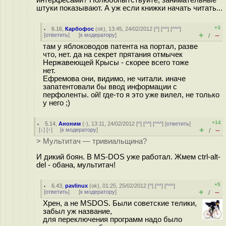
интерфесами? Полюбопытствуйте, занимательные
штуки показывают. А уж если книжки начать читать...
+3
6.16
,
Карбофос
(
ok
), 13:45, 24/02/2012 [
^
] [
^^
] [
^^^
]
+
–
[
ответить
]
[
к модератору
]
/
там у яблоководов патента на портал, разве
что, нет. да на секрет прятания отмычек
Нержавеющей Крысы - скорее всего тоже
нет.
Ефремова они, видимо, не читали. иначе
запатентовали бы ввод информации с
перфоленты. ой! где-то я это уже вилел, не только
у него ;)
+14
5.14
,
Аноним
(
-
), 13:11, 24/02/2012 [
^
] [
^^
] [
^^^
] [
ответить
]
+
–
[
↓
] [
↑
] [
к модератору
]
/
> Мультитач — тривиальщина?
И дикий боян. В MS-DOS уже работал. Жмем ctrl-alt-
del - обана, мультитач!
+5
6.43
,
pavlinux
(
ok
), 01:25, 25/02/2012 [
^
] [
^^
] [
^^^
]
+
–
[
ответить
]
[
к модератору
]
/
Хрен, а не MSDOS. Были советские телики,
забыл уж название,
для переключения программ надо было