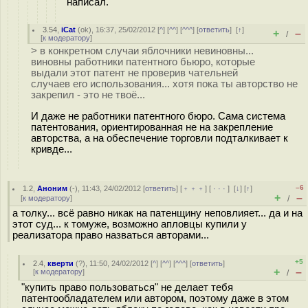
написал.
3.54
,
iCat
(
ok
), 16:37, 25/02/2012 [
^
] [
^^
] [
^^^
] [
ответить
]
[
↑
]
+
–
/
[
к модератору
]
> в конкретном случаи яблочники невиновны...
виновны работники патентного бьюро, которые
выдали этот патент не проверив чательней
случаев его использования... хотя пока ты авторство не
закрепил - это не твоё...
И даже не работники патентного бюро. Сама система
патентования, ориентированная не на закрепление
авторства, а на обеспечение торговли подталкивает к
кривде...
–6
1.2
,
Аноним
(
-
), 11:43, 24/02/2012 [
ответить
] [
﹢﹢﹢
] [
· · ·
]
[
↓
] [
↑
]
+
–
[
к модератору
]
/
а толку... всё равно никак на патенщину неповлияет... да и на
этот суд... к томуже, возможно апловцы купили у
реализатора право назваться авторами...
+5
2.4
,
кверти
(
?
), 11:50, 24/02/2012 [
^
] [
^^
] [
^^^
] [
ответить
]
+
–
[
к модератору
]
/
"купить право пользоваться" не делает тебя
патентообладателем или автором, поэтому даже в этом