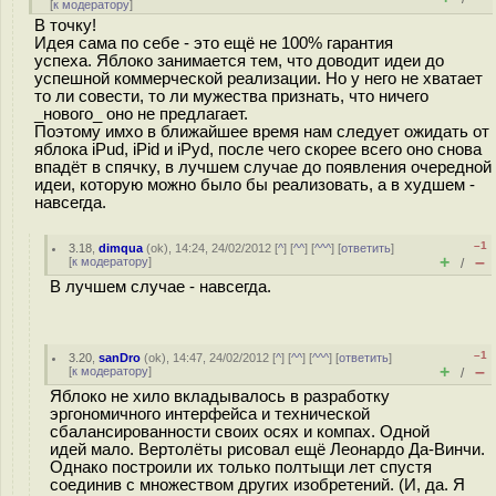
[
к модератору
]
В точку!
Идея сама по себе - это ещё не 100% гарантия
успеха. Яблоко занимается тем, что доводит идеи до
успешной коммерческой реализации. Но у него не хватает
то ли совести, то ли мужества признать, что ничего
_нового_ оно не предлагает.
Поэтому имхо в ближайшее время нам следует ожидать от
яблока iPud, iPid и iPyd, после чего скорее всего оно снова
впадёт в спячку, в лучшем случае до появления очередной
идеи, которую можно было бы реализовать, а в худшем -
навсегда.
–1
3.18
,
dimqua
(
ok
), 14:24, 24/02/2012 [
^
] [
^^
] [
^^^
] [
ответить
]
+
–
[
к модератору
]
/
В лучшем случае - навсегда.
–1
3.20
,
sanDro
(
ok
), 14:47, 24/02/2012 [
^
] [
^^
] [
^^^
] [
ответить
]
+
–
[
к модератору
]
/
Яблоко не хило вкладывалось в разработку
эргономичного интерфейса и технической
сбалансированности своих осях и компах. Одной
идей мало. Вертолёты рисовал ещё Леонардо Да-Винчи.
Однако построили их только полтыщи лет спустя
соединив с множеством других изобретений. (И, да. Я