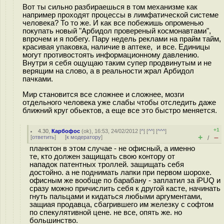
Вот ты сильно разбираешься в том механизме как
например проходят процессы в лимфатической системе
человека? То то же. И как все побежишь опроменью
покупать новый "Арбидол провереный космонавтами",
впрочем и я побегу. Пару недель реклами на прайм тайм,
красивая упаковка, наличие в аптеке, и все. Единицы
могут противостоять информационному давлению.
Внутри я себя ощущаю таким супер продвинутым и не
верящим на слово, а в реальности жрал Арбидол
пачками.
Мир становится все сложнее и сложнее, мозги
отдельного человека уже слабы чтобы отследить даже
ближний круг обьектов, а еще все это быстро меняется.
+1
4.30
,
Карбофос
(
ok
), 16:53, 24/02/2012 [
^
] [
^^
] [
^^^
]
+
–
[
ответить
]
[
к модератору
]
/
планктон в этом случае - не офисный, а именно
те, кто должен защищать свою контору от
нападок патентных троллей. защищать себя
достойно. а не поднимать лапки при первом шорохе.
офисным же вообще по барабану - заплатил за iPUQ и
сразу можно причислить себя к другой касте, начинать
гнуть пальцами и кидаться любыми аргументами,
защиая продавца, сбагрившего им железку с софтом
по спекулятивной цене. не все, опять же. но
большинство.