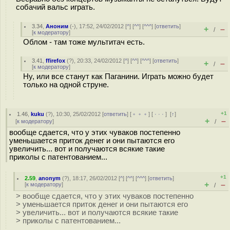
собачий вальс играть.
3.34
,
Аноним
(
-
), 17:52, 24/02/2012 [
^
] [
^^
] [
^^^
] [
ответить
]
+
–
/
[
к модератору
]
Облом - там тоже мультитач есть.
3.41
,
ffirefox
(
?
), 20:33, 24/02/2012 [
^
] [
^^
] [
^^^
] [
ответить
]
+
–
/
[
к модератору
]
Ну, или все станут как Паганини. Играть можно будет
только на одной струне.
+1
1.46
,
kuku
(
?
), 10:30, 25/02/2012 [
ответить
] [
﹢﹢﹢
] [
· · ·
]
[
↑
]
+
–
[
к модератору
]
/
вообще сдается, что у этих чуваков постепенно
уменьшается приток денег и они пытаются его
увеличить... вот и получаются всякие такие
приколы с патентованием...
+1
2.59
,
anonym
(
?
), 18:17, 26/02/2012 [
^
] [
^^
] [
^^^
] [
ответить
]
+
–
[
к модератору
]
/
> вообще сдается, что у этих чуваков постепенно
> уменьшается приток денег и они пытаются его
> увеличить... вот и получаются всякие такие
> приколы с патентованием...