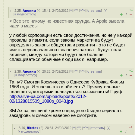
+1
2.25
,
Аноним
(
-
), 15:41, 24/02/2012 [
^
] [
^^
] [
^^^
] [
ответить
]
[
↑
]
+
–
[
к модератору
]
/
> Все это никому не известная ерунда. А Apple вывела
идеи в массы
у любой корпорации есть свои достижения, но не у каждой
провалы в памяти. если законы маркетинга будут
определять законы общества и развития - это не будет
иметь первоначального значения закона - будут поля
влияния, между которыми будут все больше
сплющиваться обычные люди как я, например.
+1
2.38
,
Аноним
(
-
), 20:25, 24/02/2012 [
^
] [
^^
] [
^^^
] [
ответить
]
+
–
[
к модератору
]
/
Та ну? Смотри Космическую Одиссею Кубрика. Фильм
1968 года. И знаешь что в нём есть? Прямоугольные
планшеты, которыми пользуються космонавты! Пруф
http://alive-ua.com/uploads/posts/2012-
02/1328819509_1080p_0043.jpg
ЗЫ Ах за, вы ничё кроме очередного быдло сериала с
закадровым смехом наверно не смотрите.
–1
3.40
,
ffirefox
(
?
), 20:31, 24/02/2012 [
^
] [
^^
] [
^^^
] [
ответить
]
[
↓
]
+
–
[
к модератору
]
/