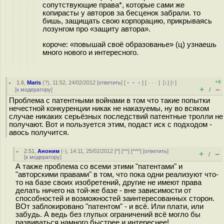
сопутствующие права*, которые сами же
копирасты у авторов за бесценок забрали. то
бишь, защищать свою корпорацию, прикрываясь
лозунгом про «защиту автора».
короче: «повышай своё образованье» (ц) узнаешь
много нового и интересного.
+8
1.6
,
Maris
(
?
), 11:52, 24/02/2012 [
ответить
] [
﹢﹢﹢
] [
· · ·
]
[
↓
] [
↑
]
+
–
[
к модератору
]
/
Проблема с патентными войнами в том что такие попытки
нечестной конкуренции никак не наказуемы, ну во всяком
случае никаких серьёзных последствий патентные тролли не
получают. Вот и пользуется этим, подаст иск с подходом -
авось получится.
2.51
,
Аноним
(
-
), 14:11, 25/02/2012 [
^
] [
^^
] [
^^^
] [
ответить
]
+
–
/
[
к модератору
]
А также проблема со всеми этими "патентами" и
"авторскими правами" в том, что пока одни реализуют что-
то на базе своих изобретений, другие не имеют права
делать ничего на той-же базе - вне зависимости от
способностей и возможностей заинтересованных сторон.
ВОт заблокировано "патентом" - и всё. Или плати, или
забудь. А ведь без глупых ограничений всё могло бы
развиваться намного быстрее и интереснее!