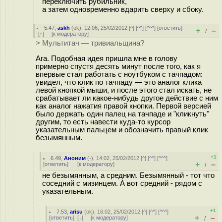
переключить рубильник,
а затем одновременно вдарить сверху и сбоку.
5.47
,
askh
(
ok
), 12:06, 25/02/2012 [
^
] [
^^
] [
^^^
] [
ответить
]
+
–
/
[
↑
] [
к модератору
]
> Мультитач — тривиальщина?
Ага. Подобная идея пришла мне в голову
примерно спустя десять минут после того, как я
впервые стал работать с ноутбуком с тачпадом:
увидел, что клик по тачпаду — это аналог клика
левой кнопкой мыши, и после этого стал искать, не
срабатывает ли какое-нибудь другое действие с ним
как аналог нажатия правой кнопки. Первой версией
было держать один палец на тачпаде и "кликнуть"
другим, то есть навести куда-то курсор
указательным пальцем и обозначить правый клик
безымянным.
+1
6.49
,
Аноним
(
-
), 14:02, 25/02/2012 [
^
] [
^^
] [
^^^
]
+
–
[
ответить
]
[
к модератору
]
/
не безымянным, а средним. Безымянный - тот что
соседний с мизинцем. А вот средний - рядом с
указательным.
+1
7.53
,
arisu
(
ok
), 16:02, 25/02/2012 [
^
] [
^^
] [
^^^
]
+
–
[
ответить
]
[
↓
] [
к модератору
]
/