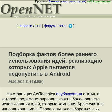
Профиль:
Аноним
(
вход
|
регистрация
)
неRU
opennet.me
[
новости
/
+++
|
форум
|
теги
|
]
Подборка фактов более раннего
использования идей, реализацию
которых Apple пытается
недопустить в Android
24.02.2012 11:14 (MSK)
На страницах ArsTechnica
опубликована
статья, в
которой продемонстрированы факты более раннего
использования идей, которые компания Apple считала
инновационными в iPhone и пыталась бороться с их