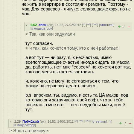
не жить в квартире в состоянии ремонта. Поэтому -
мак. Для серверов - линукс, соляра, даже фря, но не
мак.
6.62
,
arisu
(
ok
), 14:22, 27/02/2012 [
^
] [
^^
] [
^^^
] [
ответить
]
+
–
/
[
к модератору
]
> Так, как они задумали
тут согласен.
> и так, как хочется тому, кто с ней работает.
а вот тут — ни разу. я, к несчастью, имею
всепоглощающее счастье иногда сидеть за маком.
да, работать. нет, мне *совсем* не хочется вот так,
как оно меня пытается заставить.
и, конечно, не могу не согласиться с тем, что
макам на серверах делать нечего.
p.s. впрочем, ты, видимо, и есть та ЦА маков, под
которую они затачивают свой софт. что ж, тебе
повезло. а мне вот — нет: неудобны маки, и всё
тут.
2.29
,
Пр0х0жий
(
ok
), 16:52, 24/02/2012 [
^
] [
^^
] [
^^^
] [
ответить
]
[
↑
]
+
–
/
[
к модератору
]
> Эппл агонизирует