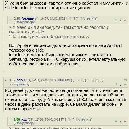
У меня был андроед, так там отлично работал и мультитач, и
slide to unlock, и масштабирование щипком.
2.28
,
Аноним
(
-
), 16:37, 24/02/2012 [
^
] [
^^
] [
^^^
] [
ответить
]
+
–
/
[
к модератору
]
> У меня был андроед, так там отлично работал и
мультитач, и slide
> to unlock, и масштабирование щипком.
Вот Apple и пытается добиться запрета продажи Android
телефонов с slide
to unlock и масштабированием щипком, считая что
Samsung, Motorola и HTC нарушают их интеллектуальную
собственность на эти изобретения.
+1
1.17
,
fork
(
??
), 14:11, 24/02/2012 [
ответить
] [
﹢﹢﹢
] [
· · ·
]
[
↓
] [
↑
]
+
–
[
к модератору
]
/
Когда-небудь человечество еще пожалеет, что у него были
такие законы и эти идиотские патенты, когда в полной жопе
окажется и все будут? как китайцы pf 300 баксов в месяц 15
чесов в день работать на Apple. Сначала делая айфоны, а
потом и просто так.
2.58
,
xxx
(
??
), 17:36, 25/02/2012 [
^
] [
^^
] [
^^^
] [
ответить
]
+
–
/
[
к модератору
]
>Сначала делая айфоны, а потом и просто так.