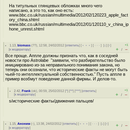
На титульных глянцевых обложках много чего
написано, а это то, как оно есть:
www.bbc.co.uk/russian/multimedia/2012/02/120223_apple_fact
ory_china.shtml
www.bbc.co.uk/russian/multimedia/2012/01/120110_v_china_ip
hone_unrest.shtml
+1
1.13
,
biomass
(
??
), 12:58, 24/02/2012 [
ответить
] [
﹢﹢﹢
] [
· · ·
]
[
↓
] [
↑
]
+
–
[
к модератору
]
/
Все проще. Аппле должны признать что, как в соседней
новости про Astrolabe "заявили, что разбирательство было
инициировано из-за неправильного понимания закона, но
теперь они осознали, что исторические факты не могут быть
чьей-то интеллектуальной собственностью." Пусть аппле в
пример возбмут поведение данной фирмы. И делов-то.
+1
2.42
,
Frank
(
ok
), 00:59, 25/02/2012 [
^
] [
^^
] [
^^^
] [
ответить
]
+
–
[
к модератору
]
/
s/исторические факты/движения пальцев/
1.15
,
Аноним
(
-
), 13:38, 24/02/2012 [
ответить
] [
﹢﹢﹢
] [
· · ·
]
[
↓
] [
↑
]
+
–
/
[
к модератору
]