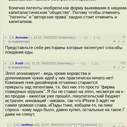
Конечно патенты изобрели как форму выживания в хищном
капиталистическом "обществе". Потому чтобы отменить
"патенты" и "авторские права" заодно стоит отменить и
капитализм.
+5
1.8
,
Аноним
(
-
), 12:12, 24/02/2012 [
ответить
] [
﹢﹢﹢
] [
· · ·
]
[
↑
]
+
–
[
к модератору
]
/
Представльте себе рестораны которые патентуют способы
поедания еды.
+14
1.9
,
Kodir
(
ok
), 12:19, 24/02/2012 [
ответить
] [
﹢﹢﹢
] [
· · ·
]
[
↓
]
+
–
[
к модератору
]
/
Эппл агонизирует - ведь кроме воровства и
допиливания чужих идей у них практически ничего нет!
Компания геев-дизайнеров отчаянно старается
прикрыть зад патентами, т.к. без них это просто "фирма
гламурных игрушек". Я бы не ставил на эппл, несмотря на к-
во продаж - ажиотаж уже прошёл, покупательский бюджет
истрачен, инноваций - никаких, так что iPhone 5 ждёт не
самая громкая слава. иПады тоже, вобщем-то, на пике
спроса - кому надо было, давно купил, остальные на такое Г
даже не глянут.
2.12
,
terr0rist
(
ok
), 12:47, 24/02/2012 [
^
] [
^^
] [
^^^
] [
ответить
]
[
↓
]
+
–
/