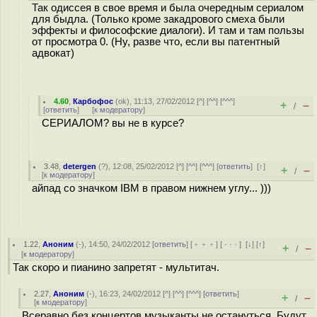
Так одиссея в свое время и была очередным сериалом
для быдла. (Только кроме закадрового смеха были
эффекты и философские диалоги). И там и там пользы
от просмотра 0. (Ну, разве что, если вы патентный
адвокат)
4.60
,
Карбофос
(
ok
), 11:13, 27/02/2012 [
^
] [
^^
] [
^^^
]
+
–
/
[
ответить
]
[
к модератору
]
СЕРИАЛОМ? вы не в курсе?
3.48
,
detergen
(
?
), 12:08, 25/02/2012 [
^
] [
^^
] [
^^^
] [
ответить
]
[
↑
]
+
–
/
[
к модератору
]
айпад со значком IBM в правом нижнем углу... )))
1.22
,
Аноним
(
-
), 14:50, 24/02/2012 [
ответить
] [
﹢﹢﹢
] [
· · ·
]
[
↓
] [
↑
]
+
–
/
[
к модератору
]
Так скоро и пианино запретят - мультитач.
2.27
,
Аноним
(
-
), 16:23, 24/02/2012 [
^
] [
^^
] [
^^^
] [
ответить
]
+
–
/
[
к модератору
]
Всеравно без концертов музыканты не остануться. Будут