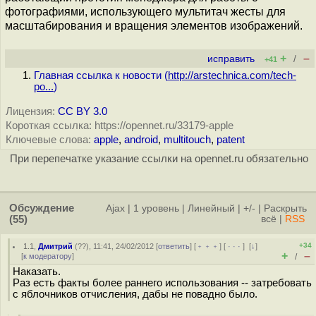
фотографиями, использующего мультитач жесты для
масштабирования и вращения элементов изображений.
+
–
исправить
/
+41
Главная ссылка к новости (
http://arstechnica.com/tech-
po...
)
Лицензия:
CC BY 3.0
Короткая ссылка: https://opennet.ru/33179-apple
Ключевые слова:
apple
,
android
,
multitouch
,
patent
При перепечатке указание ссылки на opennet.ru обязательно
Обсуждение
Ajax
|
1 уровень
|
Линейный
|
+/-
|
Раскрыть
(55)
всё
|
RSS
+34
1.1
,
Дмитрий
(
??
), 11:41, 24/02/2012 [
ответить
] [
﹢﹢﹢
] [
· · ·
]
[
↓
]
+
–
[
к модератору
]
/
Наказать.
Раз есть факты более раннего использования -- затребовать
с яблочников отчисления, дабы не повадно было.