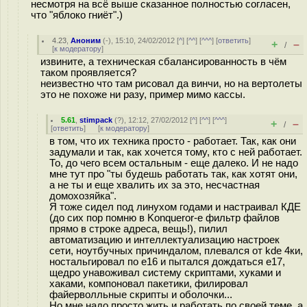
несмотря на всё выше сказанное полностью согласен,
что "яблоко гниёт".)
4.23
,
Аноним
(
-
), 15:10, 24/02/2012 [
^
] [
^^
] [
^^^
] [
ответить
]
+
–
/
[
к модератору
]
извините, а техническая сбалансированность в чём
таком проявляется?
неизвестно что там рисовал да винчи, но на вертолеты
это не похоже ни разу, пример мимо кассы.
5.61
,
stimpack
(
?
), 12:12, 27/02/2012 [
^
] [
^^
] [
^^^
]
+
–
/
[
ответить
]
[
к модератору
]
в том, что их техника просто - работает. Так, как они
задумали и так, как хочется тому, кто с ней работает.
То, до чего всем остальным - еще далеко. И не надо
мне тут про "ты будешь работать так, как хотят они,
а не ты и еще хвалить их за это, несчастная
домохозяйка".
Я тоже сидел под линухом годами и настраивал КДЕ
(до сих пор помню в Konqueror-е фильтр файлов
прямо в строке адреса, вещь!), пилил
автоматизацию и интеллектуализацию настроек
сети, ноутбучных причиндалом, плевался от kde 4ки,
ностальгировал по e16 и пытался дождаться e17,
щедро унавоживал систему скриптами, хуками и
хаками, компоновал пакетики, филировал
файерволльные скрипты и оболочки...
Но мне надо просто жить и работать по своей теме, а