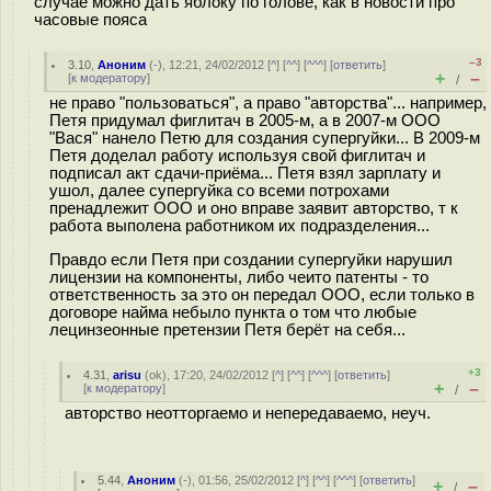
случае можно дать яблоку по голове, как в новости про
часовые пояса
–3
3.10
,
Аноним
(
-
), 12:21, 24/02/2012 [
^
] [
^^
] [
^^^
] [
ответить
]
+
–
[
к модератору
]
/
не право "пользоваться", а право "авторства"... например,
Петя придумал фиглитач в 2005-м, а в 2007-м ООО
"Вася" нанело Петю для создания супергуйки... В 2009-м
Петя доделал работу используя свой фиглитач и
подписал акт сдачи-приёма... Петя взял зарплату и
ушол, далее супергуйка со всеми потрохами
пренадлежит ООО и оно вправе заявит авторство, т к
работа выполена работником их подразделения...
Правдо если Петя при создании супергуйки нарушил
лицензии на компоненты, либо чеито патенты - то
ответственность за это он передал ООО, если только в
договоре найма небыло пункта о том что любые
лецинзеонные претензии Петя берёт на себя...
+3
4.31
,
arisu
(
ok
), 17:20, 24/02/2012 [
^
] [
^^
] [
^^^
] [
ответить
]
+
–
[
к модератору
]
/
авторство неотторгаемо и непередаваемо, неуч.
5.44
,
Аноним
(
-
), 01:56, 25/02/2012 [
^
] [
^^
] [
^^^
] [
ответить
]
+
–
/