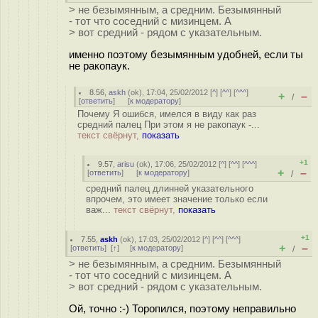
> не безымянным, а средним. Безымянный
- тот что соседний с мизинцем. А
> вот средний - рядом с указательным.
именно поэтому безымянным удобней, если ты
не ракопаук.
8.56
,
askh
(
ok
), 17:04, 25/02/2012 [
^
] [
^^
] [
^^^
]
+
–
/
[
ответить
]
[
к модератору
]
Почему Я ошибся, имелся в виду как раз
средний палец При этом я не ракопаук -...
текст свёрнут,
показать
+1
9.57
,
arisu
(
ok
), 17:06, 25/02/2012 [
^
] [
^^
] [
^^^
]
+
–
[
ответить
]
[
к модератору
]
/
средний палец длинней указательного
впрочем, это имеет значение только если
важ...
текст свёрнут,
показать
+1
7.55
,
askh
(
ok
), 17:03, 25/02/2012 [
^
] [
^^
] [
^^^
]
+
–
[
ответить
]
[
↑
] [
к модератору
]
/
> не безымянным, а средним. Безымянный
- тот что соседний с мизинцем. А
> вот средний - рядом с указательным.
Ой, точно :-) Торопился, поэтому неправильно