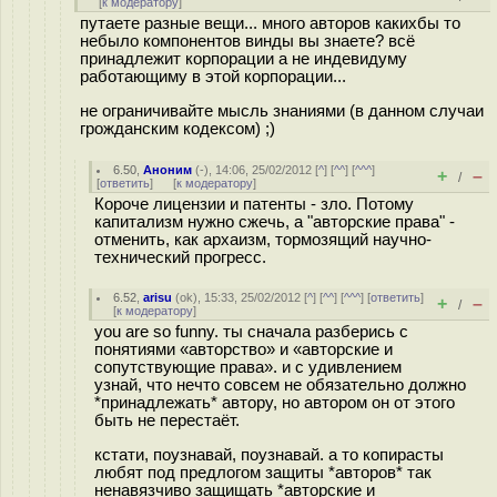
[
к модератору
]
путаете разные вещи... много авторов какихбы то
небыло компонентов винды вы знаете? всё
принадлежит корпорации а не индевидуму
работающиму в этой корпорации...
не ограничивайте мысль знаниями (в данном случаи
грожданским кодексом) ;)
6.50
,
Аноним
(
-
), 14:06, 25/02/2012 [
^
] [
^^
] [
^^^
]
+
–
/
[
ответить
]
[
к модератору
]
Короче лицензии и патенты - зло. Потому
капитализм нужно сжечь, а "авторские права" -
отменить, как архаизм, тормозящий научно-
технический прогресс.
6.52
,
arisu
(
ok
), 15:33, 25/02/2012 [
^
] [
^^
] [
^^^
] [
ответить
]
+
–
/
[
к модератору
]
you are so funny. ты сначала разберись с
понятиями «авторство» и «авторские и
сопутствующие права». и с удивлением
узнай, что нечто совсем не обязательно должно
*принадлежать* автору, но автором он от этого
быть не перестаёт.
кстати, поузнавай, поузнавай. а то копирасты
любят под предлогом защиты *авторов* так
ненавязчиво защищать *авторские и