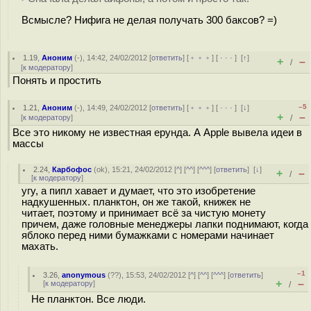
Всмысле? Нифига не делая получать 300 баксов? =)
1.19
,
Аноним
(
-
), 14:42, 24/02/2012 [
ответить
] [
﹢﹢﹢
] [
· · ·
]
[
↑
]
+
–
/
[
к модератору
]
Понять и простить
–5
1.21
,
Аноним
(
-
), 14:49, 24/02/2012 [
ответить
] [
﹢﹢﹢
] [
· · ·
]
[
↓
]
+
–
[
к модератору
]
/
Все это никому не известная ерунда. А Apple вывела идеи в
массы
2.24
,
Карбофос
(
ok
), 15:21, 24/02/2012 [
^
] [
^^
] [
^^^
] [
ответить
]
[
↓
]
+
–
/
[
к модератору
]
угу, а пипл хавает и думает, что это изобретение
надкушенных. планктон, он же такой, книжек не
читает, поэтому и принимает всё за чистую монету
причем, даже головные менеджеры лапки поднимают, когда
яблоко перед ними бумажками с номерами начинает
махать.
–1
3.26
,
anonymous
(
??
), 15:53, 24/02/2012 [
^
] [
^^
] [
^^^
] [
ответить
]
+
–
[
к модератору
]
/
Не планктон. Все люди.