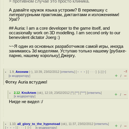
> противном случае это просто клиника.
А давайте кружок языка устроим? В перемешку с
литературными практикам, диктантами и изложениями!
Ура!?
## Auria: I am a core developer to the game itself, and
occasionally work on 3D modelling. I am second only to our
benevolent dictator Joerg :)
~~Я один из основных разработчиков самой игры, иногда
занимаюсь 3d моделями. Уступаю только нашему [рубахе-
парню, нашему корольку] Джергу.
–2
1.9
,
Аноним
(
-
), 10:39, 23/02/2012 [
ответить
] [
﹢﹢﹢
] [
· · ·
]
[
↓
] [
↑
]
+
–
[
к модератору
]
/
Фотку Auria встудию!
2.12
,
KroArtem
(
ok
), 12:19, 23/02/2012 [
^
] [
^^
] [
^^^
] [
ответить
]
+
–
/
[
к модератору
]
Нигде не видел :/
1.10
,
all_glory_to_the_hypnotoad
(
ok
), 11:37, 23/02/2012 [
ответить
]
+
–
/
[
﹢﹢﹢
] [
· · ·
]
[
↑
] [
к модератору
]