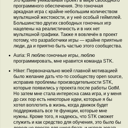
это крайне уникальный проект в мире свободного
программного обеспечения. Это гоночная
аркадная игра с крайне небольшим количеством
мультяшной жестокости, и у неё особый геймплей.
Большинство других свободных гоночных игр
нацелены на реалистичность и в них нет
мультяшной графики. Также я вовлечён в проект
потому, что разработчики игры — крайне приятные
люди, да и приятно быть частью этого сообщества.
Auria: Я люблю гоночные игры, люблю
программировать, мне нравится команда STK.
Hiker: Первоначально моей главной мотивацией
было желание дать что-то сообществу open source,
исправив проблемы производительности STK,
которые появились у проекта после работы GotM.
Но затем мне стала интересна сама игра, и у меня
до сих пор есть некоторые идеи, которые я бы
хотел воплотить в жизнь, когда движок будет
поддерживать все те функции, которые мне
нужны. Кроме того, я надеюсь, что STK сможет
служить и как средство для обучения, это было бы
довольно просто для школ брать и использовать