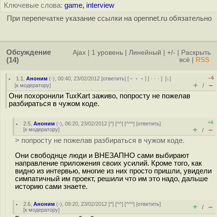
Ключевые слова:
game
,
interview
При перепечатке указание ссылки на opennet.ru обязательно
Обсуждение
Ajax
|
1 уровень
|
Линейный
|
+/-
|
Раскрыть
(14)
всё
|
RSS
–6
1.1
,
Аноним
(
-
), 00:40, 23/02/2012 [
ответить
] [
﹢﹢﹢
] [
· · ·
]
[
↓
]
+
–
[
к модератору
]
/
Они похоронили TuxKart заживо, попросту не пожелав
разбираться в чужом коде.
+6
2.5
,
Аноним
(
-
), 06:20, 23/02/2012 [
^
] [
^^
] [
^^^
] [
ответить
]
+
–
[
к модератору
]
/
> попросту не пожелав разбираться в чужом коде.
Они свободнце люди и ВНЕЗАПНО сами выбирают
направление приложения своих усилий. Кроме того, как
видно из интервью, многие из них просто пришли, увидели
симпатичный им проект, решили что им это надо, дальше
историю сами знаете.
2.6
,
Аноним
(
-
), 09:20, 23/02/2012 [
^
] [
^^
] [
^^^
] [
ответить
]
+
–
/
[
к модератору
]