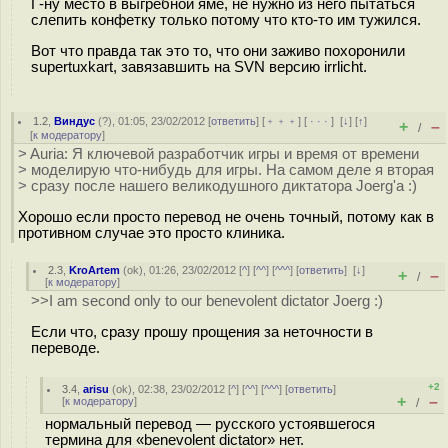
Г-ну место в выгребной яме, не нужно из него пытаться
слепить конфетку только потому что кто-то им тужился.
Вот что правда так это то, что они заживо похоронили
supertuxkart, завязавшить на SVN версию irrlicht.
1.2
,
Виндус
(
?
), 01:05, 23/02/2012 [
ответить
] [
﹢﹢﹢
] [
· · ·
]
[
↓
] [
↑
]
+
–
/
[
к модератору
]
> Auria: Я ключевой разработчик игры и время от времени
> моделирую что-нибудь для игры. На самом деле я вторая
> сразу после нашего великодушного диктатора Joerg'а :)
Хорошо если просто перевод не очень точный, потому как в
противном случае это просто клиника.
2.3
,
KroArtem
(
ok
), 01:26, 23/02/2012 [
^
] [
^^
] [
^^^
] [
ответить
]
[
↓
]
+
–
/
[
к модератору
]
>>I am second only to our benevolent dictator Joerg :)
Если что, сразу прошу прощения за неточности в
переводе.
+2
3.4
,
arisu
(
ok
), 02:38, 23/02/2012 [
^
] [
^^
] [
^^^
] [
ответить
]
+
–
[
к модератору
]
/
нормальный перевод — русского устоявшегося
термина для «benevolent dictator» нет.