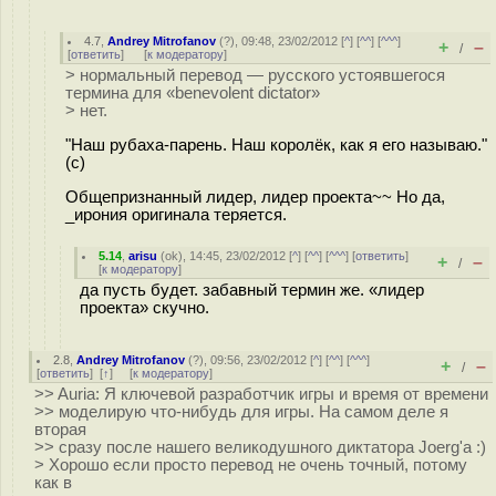
4.7
,
Andrey Mitrofanov
(
?
), 09:48, 23/02/2012 [
^
] [
^^
] [
^^^
]
+
–
/
[
ответить
]
[
к модератору
]
> нормальный перевод — русского устоявшегося
термина для «benevolent dictator»
> нет.
"Наш рубаха-парень. Наш королёк, как я его называю."
(с)
Общепризнанный лидер, лидер проекта~~ Но да,
_ирония оригинала теряется.
5.14
,
arisu
(
ok
), 14:45, 23/02/2012 [
^
] [
^^
] [
^^^
] [
ответить
]
+
–
/
[
к модератору
]
да пусть будет. забавный термин же. «лидер
проекта» скучно.
2.8
,
Andrey Mitrofanov
(
?
), 09:56, 23/02/2012 [
^
] [
^^
] [
^^^
]
+
–
/
[
ответить
]
[
↑
] [
к модератору
]
>> Auria: Я ключевой разработчик игры и время от времени
>> моделирую что-нибудь для игры. На самом деле я
вторая
>> сразу после нашего великодушного диктатора Joerg'а :)
> Хорошо если просто перевод не очень точный, потому
как в