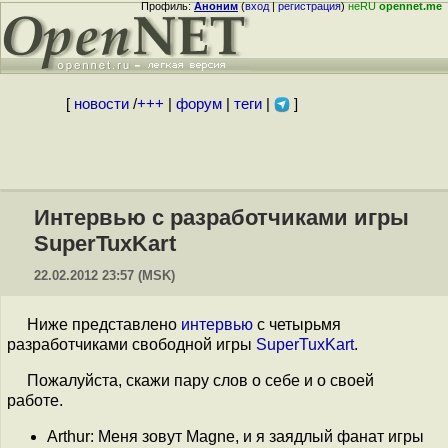
Профиль:
Аноним
(
вход
|
регистрация
)
неRU
opennet.me
[
новости
/
+++
|
форум
|
теги
|
]
Интервью с разработчиками игры
SuperTuxKart
22.02.2012 23:57 (MSK)
Ниже представлено
интервью
с четырьмя
разработчиками свободной игры
SuperTuxKart
.
Пожалуйста, скажи пару слов о себе и о своей
работе.
Arthur: Меня зовут Magne, и я заядлый фанат игры