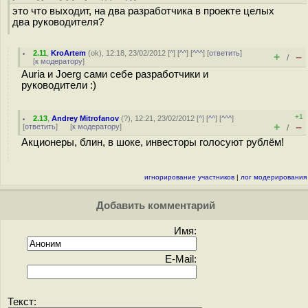
это что выходит, на два разработчика в проекте целых
два руководителя?
2.11
,
KroArtem
(
ok
), 12:18, 23/02/2012 [
^
] [
^^
] [
^^^
] [
ответить
]
+
–
/
[
к модератору
]
Auria и Joerg сами себе разработчики и
руководители :)
+1
2.13
,
Andrey Mitrofanov
(
?
), 12:21, 23/02/2012 [
^
] [
^^
] [
^^^
]
+
–
[
ответить
]
[
к модератору
]
/
Акционеры, блин, в шоке, инвесторы голосуют рублём!
игнорирование участников
|
лог модерирования
Добавить комментарий
Имя:
E-Mail:
Текст: