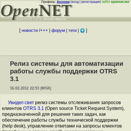
Профиль:
Аноним
(
вход
|
регистрация
)
неRU
opennet.me
[
новости
/
+++
|
форум
|
теги
|
]
Релиз системы для автоматизации
работы службы поддержки OTRS
3.1
16.02.2012 22:53 (MSK)
Увидел свет
релиз системы отслеживания запросов
клиентов
OTRS 3.1
(Open source Ticket Request System),
предназначенной для решения таких задач, как
обеспечение работы службы технической поддержки
(help desk), управление ответами на запросы клиентов