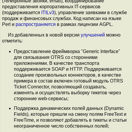
(телефонные звонки, email), координирование
предоставления корпоративных IT-сервисов
(поддерживается
ITILv3
), управление заявками в службе
продаж и финансовых службах. Код написан на языке
Perl и
распространяется
в рамках лицензии AGPL.
Из добавленных в новой версии
улучшений
можно
отметить:
Предоставление фреймворка "Generic Interface"
для связывания OTRS со сторонними
приложениями. В качестве транспорта
поддерживается SOAP и HTTP. Поддерживается
создание произвольных коннекторов, в качестве
примера в состав включен готовый модуль OTRS
Ticket Connector, позволяющий создавать,
изменять и осуществлять выборку тикетов через
сторонние web-сервисы;
Поддержка динамических полей данных (Dynamic
Fields), которые пришли на смену полям FreeText и
FreeTime, и позволяют добавлять в тикеты и статьи
неограниченное число собственных полей;