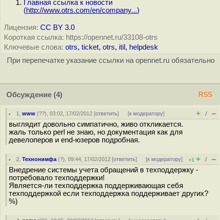
Главная ссылка к новости
(
http://www.otrs.com/en/company...
)
Лицензия:
CC BY 3.0
Короткая ссылка: https://opennet.ru/33108-otrs
Ключевые слова:
otrs
,
ticket
,
otrs
,
itil
,
helpdesk
При перепечатке указание ссылки на opennet.ru обязательно
Обсуждение
(4)
RSS
+
–
1
,
www
(
??
), 03:02, 17/02/2012 [
ответить
]
[
к модератору
]
/
выглядит довольно симпатично, живо откликается.
жаль только perl не знаю, но документация как для
девелоперов и end-юзеров подробная.
+
–
2
,
Технонимфа
(
?
), 09:44, 17/02/2012 [
ответить
]
[
к модератору
]
/
+1
Внедрение системы учета обращений в техподдержку -
потребовало техподдержки!
Является-ли техподдержка поддерживающая себя
техподдержкой если техподдержка поддерживает других?
%)