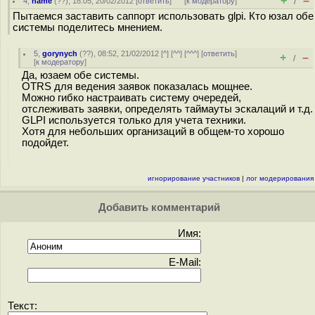
+
–
4
,
name
(
??
), 18:05, 20/02/2012 [
ответить
]
[
к модератору
]
/
Пытаемся заставить саппорт использовать glpi. Кто юзал обе
системы поделитесь мнением.
5
,
gorynych
(
??
), 08:52, 21/02/2012 [
^
] [
^^
] [
^^^
] [
ответить
]
+
–
/
[
к модератору
]
Да, юзаем обе системы.
OTRS для ведения заявок показалась мощнее.
Можно гибко настраивать систему очередей,
отслеживать заявки, определять таймауты эскалаций и т.д.
GLPI используется только для учета техники.
Хотя для небольших организаций в общем-то хорошо
подойдет.
игнорирование участников
|
лог модерирования
Добавить комментарий
Имя:
E-Mail:
Текст: