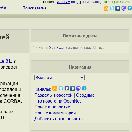
Профиль:
Аноним
(
вход
|
регистрация
)
неRU
opennet.me
РУМ
Поиск
(
теги
)
тей
Памятные даты
17 июля
Slackware
исполнилось 33 года
te 31
, в
присвоен
Навигация
ификации.
исправлены
Каналы:
еспечения
Разделы новостей
|
Сводные
и в CORBA.
Что нового на OpenNet
Поиск в новостях
а базе
Новые комментарии
10
Добавить свою новость