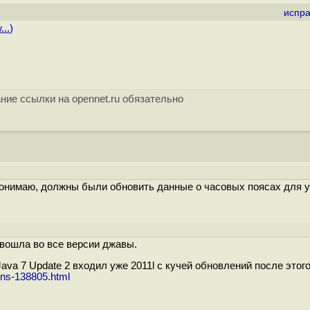
испра
...
)
ние ссылки на opennet.ru обязательно
о понимаю, должны были обновить данные о часовых поясах для 
вошла во все версии джавы.
va 7 Update 2 входил уже 2011l с кучей обновлений после этого
ons-138805.html