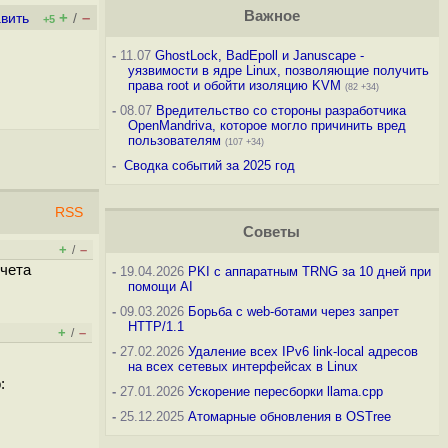
Важное
+
–
вить
/
+5
-
11.07
GhostLock, BadEpoll и Januscape -
уязвимости в ядре Linux, позволяющие получить
права root и обойти изоляцию KVM
(82 +34)
-
08.07
Вредительство со стороны разработчика
OpenMandriva, которое могло причинить вред
пользователям
(107 +34)
-
Сводка событий за 2025 год
RSS
Советы
+
–
/
учета
-
19.04.2026
PKI с аппаратным TRNG за 10 дней при
помощи AI
-
09.03.2026
Борьба с web-ботами через запрет
HTTP/1.1
+
–
/
-
27.02.2026
Удаление всех IPv6 link-local адресов
на всех сетевых интерфейсах в Linux
:
-
27.01.2026
Ускорение пересборки llama.cpp
-
25.12.2025
Атомарные обновления в OSTree