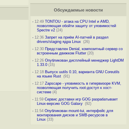
Обсуждаемые новости
-
12:49
TONTOU - атака на CPU Intel и AMD,
позволяющая обойти защиту от уязвимостей
Spectre v2
(24)
-
12:36
Запрет на приём AI-патчей в раздел
drivers/staging ядра Linux
(26)
-
12:30
Представлен Denial, композитный сервер со
встроенным движком Flutter
(20)
-
12:26
Опубликован дисплейный менеджер LightDM
1.33.0
(15)
-
12:18
Выпуск uutils 0.10, варианта GNU Coreutils
на языке Rust
(91)
-
12:17
Zapscape - уязвимость в гипервизоре KVM,
позволяющая получить root-доступ к хост-
системе
(4)
-
11:59
Сервис доставки игр GOG разрабатывает
Linux-версию GOG Galaxy
(92)
-
11:54
Опубликован mount-tui, интерфейс для
монтирования дисков и SMB-ресурсов в
Linux
(33)