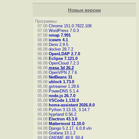
Новые версии
Программы:
07.08
Chrome 151.0.7922.108
07.08
WordPress 7.0.3
07.08
nmap 7.991
06.08
icewm 4.1
06.08
Deno 2.9.5
06.08
docker 29.7.2
06.08
OpenLDAP 2.7.0
06.08
Eclipse 7.121.0
06.08
OpenCloud 7.2.3
06.08
mesa 3d 26.2
05.08
OpenVPN 2.7.6
05.08
NetBeans 31
05.08
ublock 1.73.0
05.08
gstreamer 1.28.6
05.08
PowerDNS 5.1.4
05.08
node.js 26.7.0
05.08
VSCode 1.132.0
05.08
home-assistant 2026.8.0
05.08
Python 3.13.15, 3.14.7
05.08
hyprland 0.56.2
04.08
Electron 43.3.0
04.08
Mattermost 11.10.0
04.08
Django 5.2.17, 6.0.8
vln
04.08
Grafana 13.1.2
04.08
GNOME 49.9, 50.4