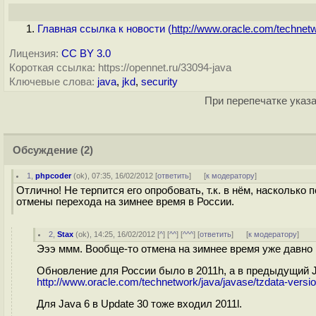
Главная ссылка к новости (
http://www.oracle.com/technetw
Лицензия:
CC BY 3.0
Короткая ссылка: https://opennet.ru/33094-java
Ключевые слова:
java
,
jkd
,
security
При перепечатке указа
Обсуждение
(2)
1
,
phpcoder
(
ok
), 07:35, 16/02/2012 [
ответить
]
[
к модератору
]
Отлично! Не терпится его опробовать, т.к. в нём, наскольк
отмены перехода на зимнее время в России.
2
,
Stax
(
ok
), 14:25, 16/02/2012 [
^
] [
^^
] [
^^^
] [
ответить
]
[
к модератору
]
Эээ ммм. Вообще-то отмена на зимнее время уже давно 
Обновление для России было в 2011h, а в предыдущий Ja
http://www.oracle.com/technetwork/java/javase/tzdata-versi
Для Java 6 в Update 30 тоже входил 2011l.