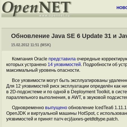
НОВ
Обновление Java SE 6 Update 31 и Ja
15.02.2012 11:51 (MSK)
Компания Oracle
представила
очередные корректиру
которых устранено
14 уязвимостей
. Подробности об ус
максимальный уровень опасности.
Все уязвимости могут быть эксплуатированы удаленно
Для 12 уязвимостей риск эксплуатации определён как низ
в 2D-подсистеме и по одной в Deployment Toolkit, в сист
параллельного выполнения, в AWT, в звуковой подсистем
Одновременно
выпущено
обновление IcedTea6 1.11.1
OpenJDK и виртуальной машины HotSpot, с использован
уязвимостей и принят патч ecj/jaxws-getdtdtype.patch.