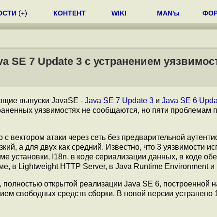
ОСТИ
(
+
)
КОНТЕНТ
WIKI
MAN'ы
ФО
va SE 7 Update 3 с устранением уязвимос
ющие выпуски JavaSE -
Java SE 7 Update 3
и
Java SE 6 Upda
траненных уязвимостях не сообщаются, но пяти проблемам 
 с вектором атаки через сеть без предварительной аутент
кий, а для двух как средний. Известно, что 3 уязвимости 
еме установки, I18n, в коде сериализации данных, в коде об
е, в Lightweight HTTP Server, в Java Runtime Environment 
, полностью открытой реализации Java SE 6, построенной н
ием свободных средств сборки. В новой версии устранено 