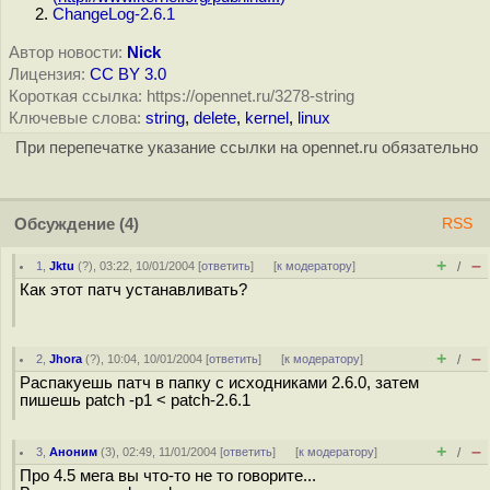
ChangeLog-2.6.1
Автор новости:
Nick
Лицензия:
CC BY 3.0
Короткая ссылка: https://opennet.ru/3278-string
Ключевые слова:
string
,
delete
,
kernel
,
linux
При перепечатке указание ссылки на opennet.ru обязательно
Обсуждение
(4)
RSS
+
–
1
,
Jktu
(
?
), 03:22, 10/01/2004 [
ответить
]
[
к модератору
]
/
Как этот патч устанавливать?
+
–
2
,
Jhora
(
?
), 10:04, 10/01/2004 [
ответить
]
[
к модератору
]
/
Распакуешь патч в папку с исходниками 2.6.0, затем
пишешь patch -p1 < patch-2.6.1
+
–
3
,
Аноним
(
3
), 02:49, 11/01/2004 [
ответить
]
[
к модератору
]
/
Про 4.5 мега вы что-то не то говорите...