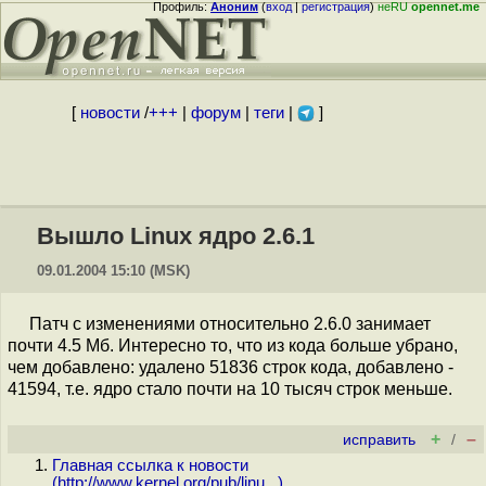
Профиль:
Аноним
(
вход
|
регистрация
)
неRU
opennet.me
[
новости
/
+++
|
форум
|
теги
|
]
Вышло Linux ядро 2.6.1
09.01.2004 15:10 (MSK)
Патч с изменениями относительно 2.6.0 занимает
почти 4.5 Мб. Интересно то, что из кода больше убрано,
чем добавлено: удалено 51836 строк кода, добавлено -
41594, т.е. ядро стало почти на 10 тысяч строк меньше.
+
–
исправить
/
Главная ссылка к новости
(
http://www.kernel.org/pub/linu...
)