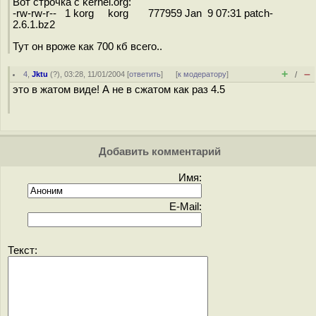
Вот строчка с kernel.org:
-rw-rw-r-- 1 korg korg 777959 Jan 9 07:31 patch-
2.6.1.bz2
Тут он вроже как 700 кб всего..
+
–
4
,
Jktu
(
?
), 03:28, 11/01/2004 [
ответить
]
[
к модератору
]
/
это в жатом виде! А не в сжатом как раз 4.5
Добавить комментарий
Имя:
E-Mail:
Текст: