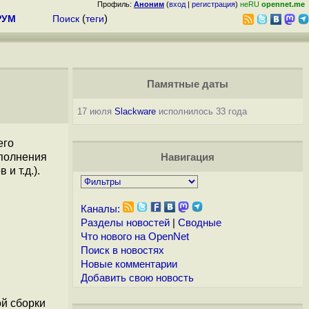
Профиль:
Аноним
(
вход
|
регистрация
)
неRU
opennet.me
РУМ
Поиск
(
теги
)
Памятные даты
17 июля
Slackware
исполнилось 33 года
его
ыполнения
Навигация
и т.д.).
Каналы:
Разделы новостей
|
Сводные
Что нового на OpenNet
Поиск в новостях
Новые комментарии
Добавить свою новость
ой сборки