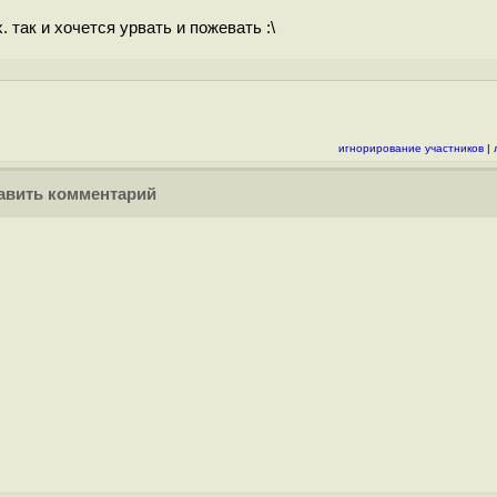
 так и хочется урвать и пожевать :\
игнорирование участников
|
вить комментарий