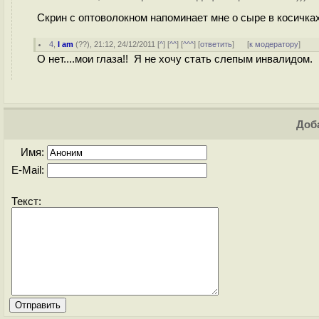
Скрин с оптоволокном напоминает мне о сыре в косичках.
4
,
I am
(
??
), 21:12, 24/12/2011 [
^
] [
^^
] [
^^^
] [
ответить
]
[
к модератору
]
О нет....мои глаза!! Я не хочу стать слепым инвалидом.
Доба
Имя:
E-Mail:
Текст: