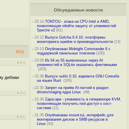
Обсуждаемые новости
-
23:14
TONTOU - атака на CPU Intel и AMD,
позволяющая обойти защиту от уязвимостей
Spectre v2
(61)
-
23:12
Выпуск Gotcha 0.4.10, платформы
мониторинга ошибок и производительности
(13)
-
23:10
Опубликован Midnight Commander 6 c
RSS
поддержкой панельных плагинов
(100)
-
23:08
Из 54 из 55 выявленных через AI
+
–
/
уязвимостей в SQLite оказались фиктивными
(203)
-
22:36
Выпуск uutils 0.10, варианта GNU Coreutils
му дебиан
на языке Rust
(105)
-
22:35
Запрет на приём AI-патчей в раздел
drivers/staging ядра Linux
(49)
+
–
/
-
21:36
Zapscape - уязвимость в гипервизоре KVM,
позволяющая получить root-доступ к хост-
системе
(11)
-
21:35
Опубликован mount-tui, интерфейс для
+
–
/
монтирования дисков и SMB-ресурсов в
Linux
(43)