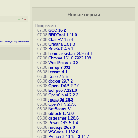
Новые версии
+
–
/
Программы:
07.08
GCC 16.2
07.08
RRDTool 1.11.0
07.08
ClamAV 1.5.4
лог модерирования
07.08
Grafana 13.1.3
07.08
Box64 0.4.5-1
07.08
home-assistant 2026.8.1
07.08
Chrome 151.0.7922.108
07.08
WordPress 7.0.3
07.08
nmap 7.991
06.08
icewm 4.1
06.08
Deno 2.9.5
06.08
docker 29.7.2
06.08
OpenLDAP 2.7.0
06.08
Eclipse 7.121.0
06.08
OpenCloud 7.2.3
06.08
mesa 3d 26.2
05.08
OpenVPN 2.7.6
05.08
NetBeans 31
05.08
ublock 1.73.0
05.08
gstreamer 1.28.6
05.08
PowerDNS 5.1.4
05.08
node.js 26.7.0
05.08
VSCode 1.132.0
05.08
Python 3.13.15, 3.14.7