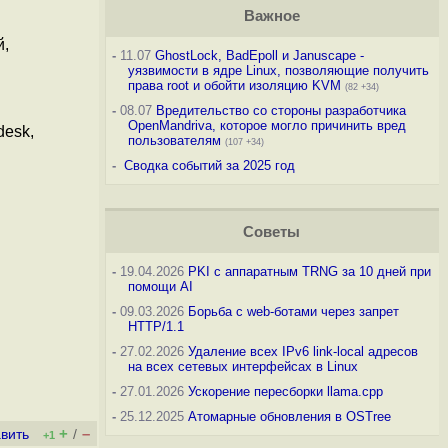
Важное
й,
-
11.07
GhostLock, BadEpoll и Januscape -
уязвимости в ядре Linux, позволяющие получить
права root и обойти изоляцию KVM
(82 +34)
-
08.07
Вредительство со стороны разработчика
OpenMandriva, которое могло причинить вред
desk,
пользователям
(107 +34)
-
Сводка событий за 2025 год
Советы
-
19.04.2026
PKI с аппаратным TRNG за 10 дней при
помощи AI
-
09.03.2026
Борьба с web-ботами через запрет
HTTP/1.1
-
27.02.2026
Удаление всех IPv6 link-local адресов
на всех сетевых интерфейсах в Linux
-
27.01.2026
Ускорение пересборки llama.cpp
-
25.12.2025
Атомарные обновления в OSTree
+
–
вить
/
+1