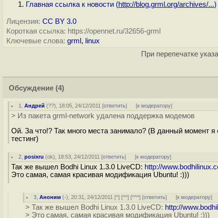
Главная ссылка к новости (
http://blog.grml.org/archives/...
)
Лицензия:
CC BY 3.0
Короткая ссылка: https://opennet.ru/32656-grml
Ключевые слова:
grml
,
linux
При перепечатке указа
Обсуждение
(4)
1
,
Андрей
(
??
), 18:05, 24/12/2011 [
ответить
]
[
к модератору
]
> Из пакета grml-network удалена поддержка модемов
Ой. За что!? Так много места занимало? (В данный момент я
тестинг)
2
,
posixru
(
ok
), 18:53, 24/12/2011 [
ответить
]
[
к модератору
]
Так же вышел Bodhi Linux 1.3.0 LiveCD:
http://www.bodhilinux.
Это самая, самая красивая модификация Ubuntu! :)))
3
,
Аноним
(
-
), 20:31, 24/12/2011 [
^
] [
^^
] [
^^^
] [
ответить
]
[
к модератору
]
> Так же вышел Bodhi Linux 1.3.0 LiveCD:
http://www.bodhi
> Это самая, самая красивая модификация Ubuntu! :)))