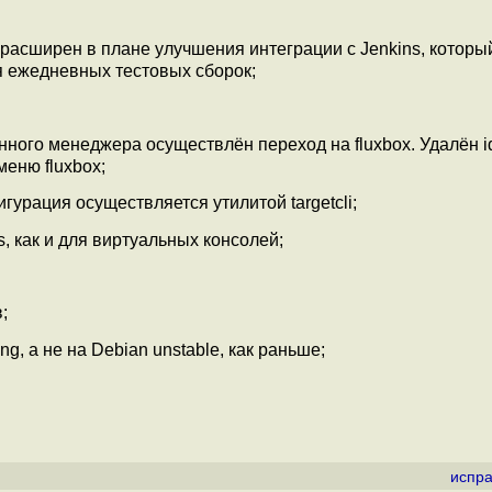
расширен в плане улучшения интеграции с Jenkins, которы
 ежедневных тестовых сборок;
ного менеджера осуществлён переход на fluxbox. Удалён i
меню fluxbox;
гурация осуществляется утилитой targetcli;
, как и для виртуальных консолей;
;
g, а не на Debian unstable, как раньше;
испра