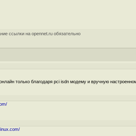
ние ссылки на opennet.ru обязательно
 онлайн только благодаря pci isdn модему и вручную настроенно
com/
linux.com/