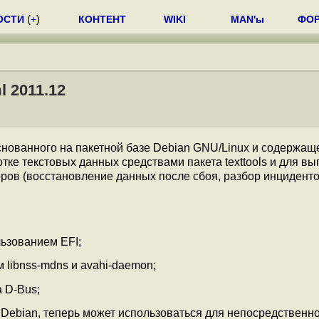
ОСТИ
(
+
)
КОНТЕНТ
WIKI
MAN'ы
ФО
 2011.12
основанного на пакетной базе Debian GNU/Linux и содержащ
ке текстовых данных средствами пакета texttools и для в
ов (восстановление данных после сбоя, разбор инцидентов 
ьзованием EFI;
м libnss-mdns и avahi-daemon;
 D-Bus;
 Debian, теперь может использоваться для непосредственн