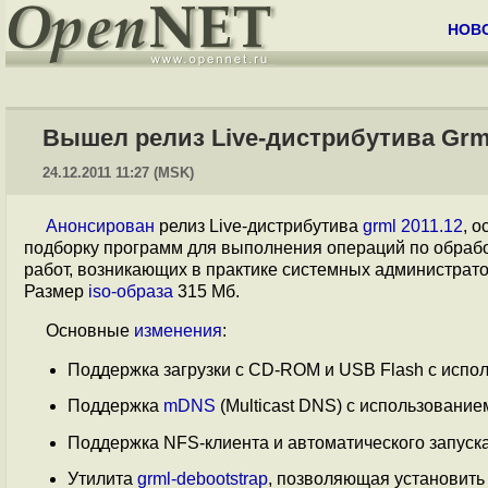
НОВ
Вышел релиз Live-дистрибутива Grml
24.12.2011 11:27 (MSK)
Анонсирован
релиз Live-дистрибутива
grml 2011.12
, 
подборку программ для выполнения операций по обработ
работ, возникающих в практике системных администратор
Размер
iso-образа
315 Мб.
Основные
изменения
:
Поддержка загрузки с CD-ROM и USB Flash с испол
Поддержка
mDNS
(Multicast DNS) с использование
Поддержка NFS-клиента и автоматического запуска
Утилита
grml-debootstrap
, позволяющая установить