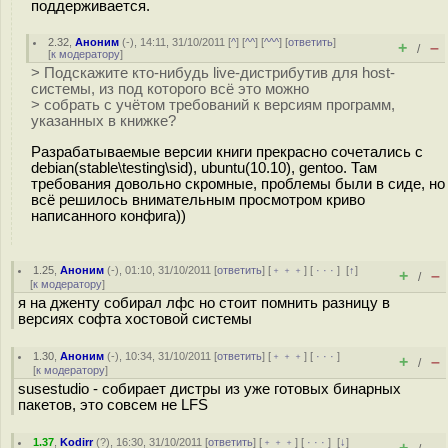
поддерживается.
2.32
,
Аноним
(
-
), 14:11, 31/10/2011 [
^
] [
^^
] [
^^^
] [
ответить
]
+
–
/
[
к модератору
]
> Подскажите кто-нибудь live-дистрибутив для host-
системы, из под которого всё это можно
> собрать с учётом требований к версиям программ,
указанных в книжке?
Разрабатываемые версии книги прекрасно сочетались с
debian(stable\testing\sid), ubuntu(10.10), gentoo. Там
требования довольно скромные, проблемы были в сиде, но
всё решилось внимательным просмотром криво
написанного конфига))
1.25
,
Аноним
(
-
), 01:10, 31/10/2011 [
ответить
] [
﹢﹢﹢
] [
· · ·
]
[
↑
]
+
–
/
[
к модератору
]
я на дженту собирал лфс но стоит помнить разницу в
версиях софта хостовой системы
1.30
,
Аноним
(
-
), 10:34, 31/10/2011 [
ответить
] [
﹢﹢﹢
] [
· · ·
]
+
–
/
[
к модератору
]
susestudio - собирает дистры из уже готовых бинарных
пакетов, это совсем не LFS
1.37
,
Kodirr
(
?
), 16:30, 31/10/2011 [
ответить
] [
﹢﹢﹢
] [
· · ·
]
[
↓
]
+
–