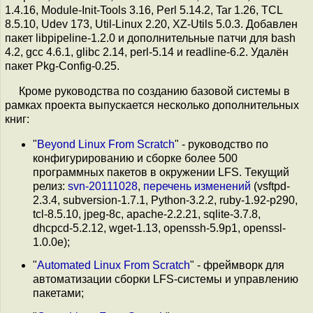
1.4.16, Module-Init-Tools 3.16, Perl 5.14.2, Tar 1.26, TCL
8.5.10, Udev 173, Util-Linux 2.20, XZ-Utils 5.0.3. Добавлен
пакет libpipeline-1.2.0 и дополнительные патчи для bash
4.2, gcc 4.6.1, glibc 2.14, perl-5.14 и readline-6.2. Удалён
пакет Pkg-Config-0.25.
Кроме руководства по созданию базовой системы в
рамках проекта выпускается несколько дополнительных
книг:
"
Beyond Linux From Scratch
" - руководство по
конфигурированию и сборке более 500
программных пакетов в окружении LFS. Текущий
релиз:
svn-20111028
,
перечень изменений
(vsftpd-
2.3.4, subversion-1.7.1, Python-3.2.2, ruby-1.92-p290,
tcl-8.5.10, jpeg-8c, apache-2.2.21, sqlite-3.7.8,
dhcpcd-5.2.12, wget-1.13, openssh-5.9p1, openssl-
1.0.0e);
"
Automated Linux From Scratch
" - фреймворк для
автоматизации сборки LFS-системы и управлению
пакетами;