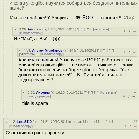
> когда уже glibc научится собираться без дополнительных
патчей..
Мы все слабаки! У Ульриха __ФСЁОО__ работает!! </tag>
3.20
,
Аноним
(
-
), 19:22, 30/10/2011 [
^
] [
^^
] [
^^^
] [
ответить
]
+
–
/
[
к модератору
]
Не "Мы", а "Вы". :))))))
4.33
,
Andrey Mitrofanov
(
?
), 14:57, 31/10/2011 [
^
] [
^^
] [
^^^
]
+
–
/
[
ответить
]
[
к модератору
]
Аноним не поняль! У меня тоже ВСЁО работаает, но
мои дебиановкие glibc-ы не имеют __никакого__ даже
близкого отношения к сборке glibc от Ульриха _"без
дополнительных патчей"_. В чём и тебя _сильно
подозреваю. Ы?
+1
5.35
,
Аноним
(
-
), 16:18, 31/10/2011 [
^
] [
^^
] [
^^^
] [
ответить
]
+
–
[
к модератору
]
/
this is sparta !
+1
1.2
,
Lexa3110
(
ok
), 21:51, 29/10/2011 [
ответить
] [
﹢﹢﹢
] [
· · ·
]
[
↑
]
+
–
[
к модератору
]
/
Счастливого роста проекту!