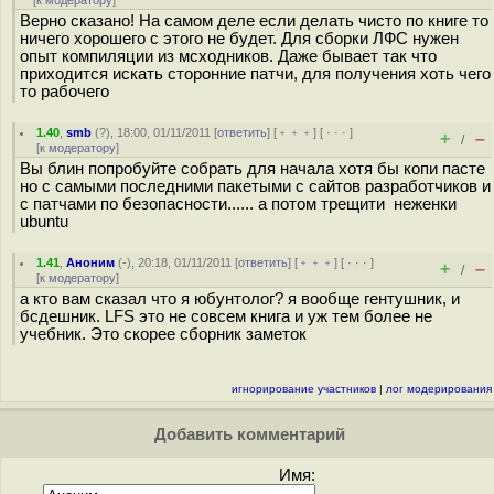
[
к модератору
]
Верно сказано! На самом деле если делать чисто по книге то
ничего хорошего с этого не будет. Для сборки ЛФС нужен
опыт компиляции из мсходников. Даже бывает так что
приходится искать сторонние патчи, для получения хоть чего
то рабочего
1.40
,
smb
(
?
), 18:00, 01/11/2011 [
ответить
] [
﹢﹢﹢
] [
· · ·
]
+
–
/
[
к модератору
]
Вы блин попробуйте собрать для начала хотя бы копи пасте
но с самыми последними пакетыми с сайтов разработчиков и
с патчами по безопасности...... а потом трещити неженки
ubuntu
1.41
,
Аноним
(
-
), 20:18, 01/11/2011 [
ответить
] [
﹢﹢﹢
] [
· · ·
]
+
–
/
[
к модератору
]
а кто вам сказал что я юбунтолог? я вообще гентушник, и
бсдешник. LFS это не совсем книга и уж тем более не
учебник. Это скорее сборник заметок
игнорирование участников
|
лог модерирования
Добавить комментарий
Имя: