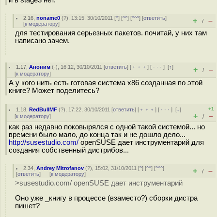
и в stage3 нет.
2.16
,
noname0
(
?
), 13:15, 30/10/2011 [
^
] [
^^
] [
^^^
] [
ответить
]
+
–
/
[
к модератору
]
для тестирования серьезных пакетов. почитай, у них там
написано зачем.
1.17
,
Аноним
(
-
), 16:12, 30/10/2011 [
ответить
] [
﹢﹢﹢
] [
· · ·
]
[
↑
]
+
–
/
[
к модератору
]
А у кого нить есть готовая система x86 созданная по этой
книге? Может поделитесь?
+1
1.18
,
RedBullMF
(
?
), 17:22, 30/10/2011 [
ответить
] [
﹢﹢﹢
] [
· · ·
]
[
↓
]
+
–
[
к модератору
]
/
как раз недавно поковырялся с одной такой системой... но
времени было мало, до конца так и не дошло дело...
http://susestudio.com/
openSUSE дает инструментарий для
создания собственный дистрибов...
2.34
,
Andrey Mitrofanov
(
?
), 15:02, 31/10/2011 [
^
] [
^^
] [
^^^
]
+
–
/
[
ответить
]
[
к модератору
]
>susestudio.com/ openSUSE дает инструментарий
Оно уже _книгу в процессе (взаместо?) сборки дистра
пишет?