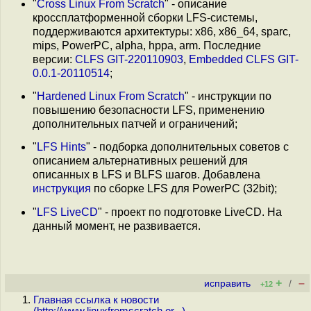
"
Cross Linux From Scratch
" - описание
кроссплатформенной сборки LFS-системы,
поддерживаются архитектуры: x86, x86_64, sparc,
mips, PowerPC, alpha, hppa, arm. Последние
версии:
CLFS GIT-220110903
,
Embedded CLFS GIT-
0.0.1-20110514
;
"
Hardened Linux From Scratch
" - инструкции по
повышению безопасности LFS, применению
дополнительных патчей и ограничений;
"
LFS Hints
" - подборка дополнительных советов с
описанием альтернативных решений для
описанных в LFS и BLFS шагов. Добавлена
инструкция
по сборке LFS для PowerPC (32bit);
"
LFS LiveCD
" - проект по подготовке LiveCD. На
данный момент, не развивается.
+
–
исправить
/
+12
Главная ссылка к новости