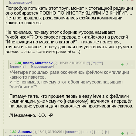
/
[
к модератору
]
Попробую потыкать этот труп, может к стотыщной редакции
оно собирается РОВНО ПО ИНСТРУКЦИЯМ ИЗ КНИГИ?....
Четыре прошлых раза окончились фэйлом компиляции
каких-то пакетов.
Не понимаю, почему этот сборник мусора называют
"учебником"? Это скорее перевод с китайского на русский
"Инструкция по маханию катаной" - такая же полезная,
точная и главное - сразу дающая почувствовать инструмент
всеми.... эээ... сантиметрами лба. :)
2.38
,
Andrey Mitrofanov
(
?
), 16:39, 31/10/2011 [
^
] [
^^
] [
^^^
]
+
–
/
[
ответить
]
[
к модератору
]
>Четыре прошлых раза окончились фэйлом компиляции
каких-то пакетов.
> Не понимаю, почему этот сборник мусора называют
"учебником"?
Патамучта те, кто прошёл первые easy levels с фейлами
компиляции, уже чему-то [немногому] научился и перешёл
на высшие уровни для продолжения прокачивания скилов.
//Неизменно. К.О. :-P
1.39
,
Аноним
(
-
), 18:04, 31/10/2011 [
ответить
] [
﹢﹢﹢
] [
· · ·
]
[
↑
]
+
–
/