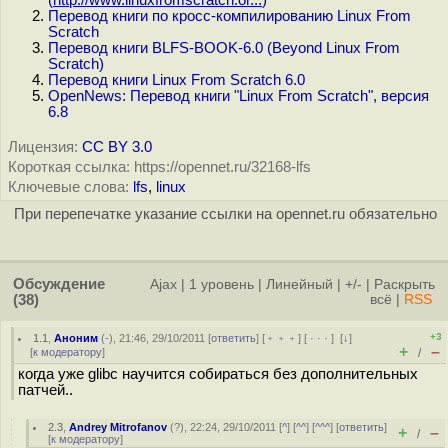
(
http://www.linuxfromscratch.or...
)
Перевод книги по кросс-компилированию Linux From
Scratch
Перевод книги BLFS-BOOK-6.0 (Beyond Linux From
Scratch)
Перевод книги Linux From Scratch 6.0
OpenNews: Перевод книги "Linux From Scratch", версия
6.8
Лицензия:
CC BY 3.0
Короткая ссылка: https://opennet.ru/32168-lfs
Ключевые слова:
lfs
,
linux
При перепечатке указание ссылки на opennet.ru обязательно
Обсуждение
Ajax
|
1 уровень
|
Линейный
|
+/-
|
Раскрыть
(38)
всё
|
RSS
+3
1.1
,
Аноним
(
-
), 21:46, 29/10/2011 [
ответить
] [
﹢﹢﹢
] [
· · ·
]
[
↓
]
+
–
[
к модератору
]
/
когда уже glibc научится собираться без дополнительных
патчей..
2.3
,
Andrey Mitrofanov
(
?
), 22:24, 29/10/2011 [
^
] [
^^
] [
^^^
] [
ответить
]
+
–
/
[
к модератору
]