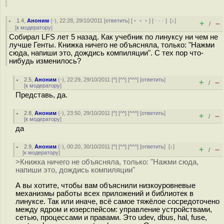
1.4
,
Аноним
(
-
), 22:28, 29/10/2011 [
ответить
] [
﹢﹢﹢
] [
· · ·
]
[
↓
]
+
–
/
[
к модератору
]
Собирал LFS лет 5 назад. Как учебник по линуксу ни чем не
лучше Генты. Книжка ничего не объясняла, только: "Нажми
сюда, напиши это, дождись компиляции". С тех пор что-
нибудь изменилось?
2.5
,
Аноним
(
-
), 22:29, 29/10/2011 [
^
] [
^^
] [
^^^
] [
ответить
]
+
–
/
[
к модератору
]
Представь, да.
2.8
,
Аноним
(
-
), 23:50, 29/10/2011 [
^
] [
^^
] [
^^^
] [
ответить
]
+
–
/
[
к модератору
]
да
2.9
,
Аноним
(
-
), 00:20, 30/10/2011 [
^
] [
^^
] [
^^^
] [
ответить
]
[
↓
]
+
–
/
[
к модератору
]
>Книжка ничего не объясняла, только: "Нажми сюда,
напиши это, дождись компиляции"
А вы хотите, чтобы вам объяснили низкоуровневые
механизмы работы всех приложений и библиотек в
линуксе. Так или иначе, всё самое тяжёлое сосредоточено
между ядром и юзерспейсом: управление устройствами,
сетью, процессами и правами. Это udev, dbus, hal, fuse,