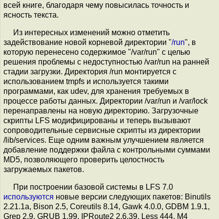
всей книге, благодаря чему повысилась точность и
ясность текста.
Из интересных изменений можно отметить
задействование новой корневой директории "
/run
", в
которую перенесено содержимое "/var/run" с целью
решения проблемы с недоступностью /var/run на ранней
стадии загрузки. Директория /run монтируется с
использованием tmpfs и используется такими
программами, как udev, для хранения требуемых в
процессе работы данных. Директории /var/run и /var/lock
перенаправлены на новую директорию. Загрузочные
скрипты LFS модифицированы и теперь вызывают
сопроводительные сервисные скрипты из директории
/lib/services. Еще одним важным улучшением является
добавление поддержки файла с контрольными суммами
MD5, позволяющего проверить целостность
загружаемых пакетов.
При построении базовой системы в LFS 7.0
используются
новые версии следующих пакетов: Binutils
2.21.1a, Bison 2.5, Coreutils 8.14, Gawk 4.0.0, GDBM 1.9.1,
Grep 2.9, GRUB 1.99, IPRoute2 2.6.39, Less 444, M4