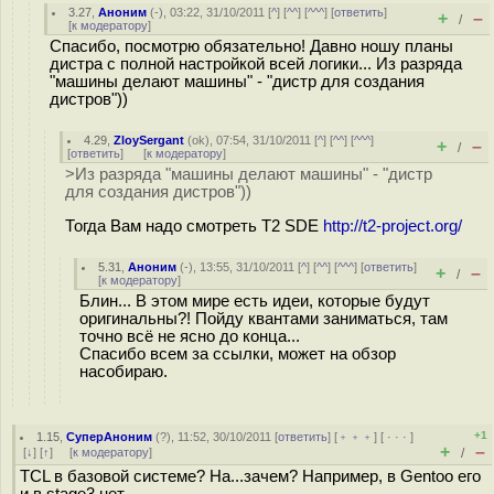
3.27
,
Аноним
(
-
), 03:22, 31/10/2011 [
^
] [
^^
] [
^^^
] [
ответить
]
+
–
/
[
к модератору
]
Спасибо, посмотрю обязательно! Давно ношу планы
дистра с полной настройкой всей логики... Из разряда
"машины делают машины" - "дистр для создания
дистров"))
4.29
,
ZloySergant
(
ok
), 07:54, 31/10/2011 [
^
] [
^^
] [
^^^
]
+
–
/
[
ответить
]
[
к модератору
]
>Из разряда "машины делают машины" - "дистр
для создания дистров"))
Тогда Вам надо смотреть T2 SDE
http://t2-project.org/
5.31
,
Аноним
(
-
), 13:55, 31/10/2011 [
^
] [
^^
] [
^^^
] [
ответить
]
+
–
/
[
к модератору
]
Блин... В этом мире есть идеи, которые будут
оригинальны?! Пойду квантами заниматься, там
точно всё не ясно до конца...
Спасибо всем за ссылки, может на обзор
насобираю.
+1
1.15
,
СуперАноним
(
?
), 11:52, 30/10/2011 [
ответить
] [
﹢﹢﹢
] [
· · ·
]
+
–
[
↓
] [
↑
] [
к модератору
]
/
TCL в базовой системе? На...зачем? Например, в Gentoo его