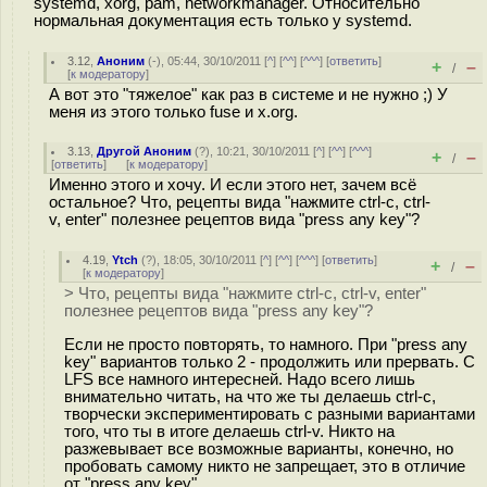
systemd, xorg, pam, networkmanager. Относительно
нормальная документация есть только у systemd.
3.12
,
Аноним
(
-
), 05:44, 30/10/2011 [
^
] [
^^
] [
^^^
] [
ответить
]
+
–
/
[
к модератору
]
А вот это "тяжелое" как раз в системе и не нужно ;) У
меня из этого только fuse и x.org.
3.13
,
Другой Аноним
(
?
), 10:21, 30/10/2011 [
^
] [
^^
] [
^^^
]
+
–
/
[
ответить
]
[
к модератору
]
Именно этого и хочу. И если этого нет, зачем всё
остальное? Что, рецепты вида "нажмите ctrl-c, ctrl-
v, enter" полезнее рецептов вида "press any key"?
4.19
,
Ytch
(
?
), 18:05, 30/10/2011 [
^
] [
^^
] [
^^^
] [
ответить
]
+
–
/
[
к модератору
]
> Что, рецепты вида "нажмите ctrl-c, ctrl-v, enter"
полезнее рецептов вида "press any key"?
Если не просто повторять, то намного. При "press any
key" вариантов только 2 - продолжить или прервать. С
LFS все намного интересней. Надо всего лишь
внимательно читать, на что же ты делаешь ctrl-c,
творчески экспериментировать с разными вариантами
того, что ты в итоге делаешь ctrl-v. Никто на
разжевывает все возможные варианты, конечно, но
пробовать самому никто не запрещает, это в отличие
от "press any key".