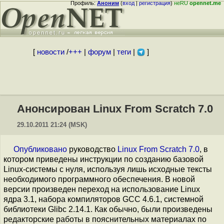
Профиль:
Аноним
(
вход
|
регистрация
)
неRU
opennet.me
[
новости
/
+++
|
форум
|
теги
|
]
Анонсирован Linux From Scratch 7.0
29.10.2011 21:24 (MSK)
Опубликовано
руководство
Linux From Scratch 7.0
, в
котором приведены инструкции по созданию базовой
Linux-системы с нуля, используя лишь исходные тексты
необходимого программного обеспечения. В новой
версии произведен переход на использование Linux
ядра 3.1, набора компиляторов GCC 4.6.1, системной
библиотеки Glibc 2.14.1. Как обычно, были произведены
редакторские работы в пояснительных материалах по