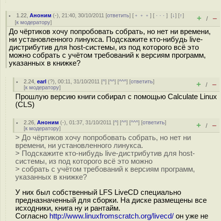
1.22
,
Аноним
(
-
), 21:40, 30/10/2011 [
ответить
] [
﹢﹢﹢
] [
· · ·
]
[
↓
] [
↑
]
+
–
/
[
к модератору
]
До чёртиков хочу попробовать собрать, но нет ни времени,
ни установленного линукса. Подскажите кто-нибудь live-
дистрибутив для host-системы, из под которого всё это
можно собрать с учётом требований к версиям программ,
указанных в книжке?
2.24
,
earl
(
?
), 00:11, 31/10/2011 [
^
] [
^^
] [
^^^
] [
ответить
]
+
–
/
[
к модератору
]
Прошлую версию книги собирал с помощью Calculate Linux
(CLS)
2.26
,
Аноним
(
-
), 01:37, 31/10/2011 [
^
] [
^^
] [
^^^
] [
ответить
]
+
–
/
[
к модератору
]
> До чёртиков хочу попробовать собрать, но нет ни
времени, ни установленного линукса.
> Подскажите кто-нибудь live-дистрибутив для host-
системы, из под которого всё это можно
> собрать с учётом требований к версиям программ,
указанных в книжке?
У них был собственный LFS LiveCD специально
предназначенный для сборки. На диске размещены все
исходники, книга ну и рантайм.
Согласно
http://www.linuxfromscratch.org/livecd/
он уже не