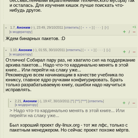
бессмысленными вкраплениями технического мусора) так
и осталась. Для изучения кишок лучше поискать что-
нибудь другое.
+1
1.7
,
Аноним
(
-
), 23:49, 29/10/2011 [
ответить
] [
﹢﹢﹢
] [
· · ·
]
[
↑
]
+
–
[
к модератору
]
/
Ждем бинарных пакетов. :D
1.10
,
Аноним
(
-
), 01:55, 30/10/2011 [
ответить
] [
﹢﹢﹢
] [
· · ·
]
[
↓
]
+
–
/
[
к модератору
]
Отлично! Собирал пару раз, не хватило сил на поддержание
архива пакетов... Надо что-то кардинально менять в этой
книге... Или перейти на слаку уже...
Рекомендую всем начинающим в качестве учебника по
юниксу, главное ядро ручками конфигурировать. Брать
только разрабатываемую книгу, ошибки надо научиться
исправлять.
2.21
,
Аноним
(
-
), 19:47, 30/10/2011 [
^
] [
^^
] [
^^^
] [
ответить
]
+
–
/
[
к модератору
]
> Надо что-то кардинально менять в этой книге... Или
перейти на слаку уже...
Был хороший проект diy-linux.org - тот же лфс, только с
пакетным менеджером. Но сейчас проект похоже мёртв.