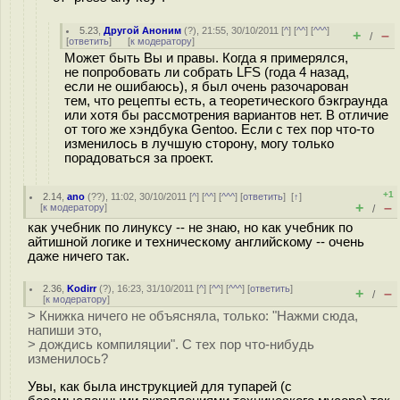
5.23
,
Другой Аноним
(
?
), 21:55, 30/10/2011 [
^
] [
^^
] [
^^^
]
+
–
/
[
ответить
]
[
к модератору
]
Может быть Вы и правы. Когда я примерялся,
не попробовать ли собрать LFS (года 4 назад,
если не ошибаюсь), я был очень разочарован
тем, что рецепты есть, а теоретического бэкграунда
или хотя бы рассмотрения вариантов нет. В отличие
от того же хэндбука Gentoo. Если с тех пор что-то
изменилось в лучшую сторону, могу только
порадоваться за проект.
+1
2.14
,
ano
(
??
), 11:02, 30/10/2011 [
^
] [
^^
] [
^^^
] [
ответить
]
[
↑
]
+
–
[
к модератору
]
/
как учебник по линуксу -- не знаю, но как учебник по
айтишной логике и техническому английскому -- очень
даже ничего так.
2.36
,
Kodirr
(
?
), 16:23, 31/10/2011 [
^
] [
^^
] [
^^^
] [
ответить
]
+
–
/
[
к модератору
]
> Книжка ничего не объясняла, только: "Нажми сюда,
напиши это,
> дождись компиляции". С тех пор что-нибудь
изменилось?
Увы, как была инструкцией для тупарей (с