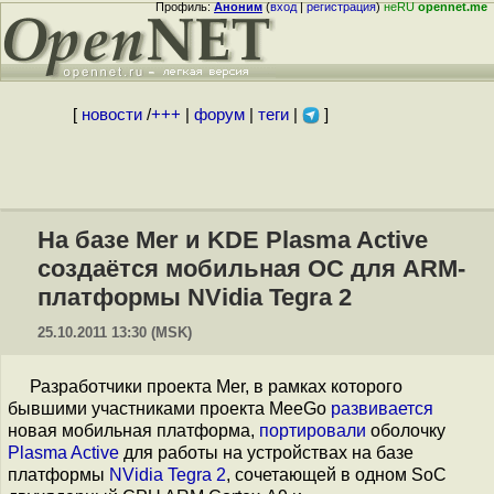
Профиль:
Аноним
(
вход
|
регистрация
)
неRU
opennet.me
[
новости
/
+++
|
форум
|
теги
|
]
На базе Mer и KDE Plasma Active
создаётся мобильная ОС для ARM-
платформы NVidia Tegra 2
25.10.2011 13:30 (MSK)
Разработчики проекта Mer, в рамках которого
бывшими участниками проекта MeeGo
развивается
новая мобильная платформа,
портировали
оболочку
Plasma Active
для работы на устройствах на базе
платформы
NVidia Tegra 2
, сочетающей в одном SoC