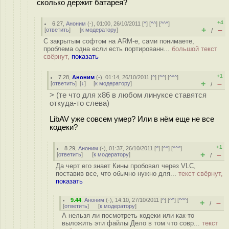
сколько держит батарея?
+4
6.27
,
Аноним
(
-
), 01:00, 26/10/2011 [
^
] [
^^
] [
^^^
]
+
–
[
ответить
]
[
к модератору
]
/
С закрытым софтом на ARM-е, сами понимаете,
проблема одна если есть портированн...
большой текст
свёрнут,
показать
+1
7.28
,
Аноним
(
-
), 01:14, 26/10/2011 [
^
] [
^^
] [
^^^
]
+
–
[
ответить
]
[
↓
] [
к модератору
]
/
> (те что для x86 в любом линуксе ставятся
откуда-то слева)
LibAV уже совсем умер? Или в нём еще не все
кодеки?
+1
8.29
,
Аноним
(
-
), 01:37, 26/10/2011 [
^
] [
^^
] [
^^^
]
+
–
[
ответить
]
[
к модератору
]
/
Да черт его знает Кины пробовал через VLC,
поставив все, что обычно нужно для...
текст свёрнут,
показать
9.44
,
Аноним
(
-
), 14:10, 27/10/2011 [
^
] [
^^
] [
^^^
]
+
–
/
[
ответить
]
[
к модератору
]
А нельзя ли посмотреть кодеки или как-то
выложить эти файлы Дело в том что совр...
текст