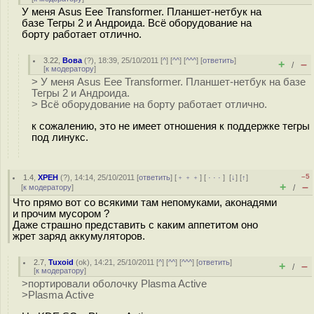
У меня Asus Eee Transformer. Планшет-нетбук на
базе Тегры 2 и Андроида. Всё оборудование на
борту работает отлично.
3.22
,
Вова
(
?
), 18:39, 25/10/2011 [
^
] [
^^
] [
^^^
] [
ответить
]
+
–
/
[
к модератору
]
> У меня Asus Eee Transformer. Планшет-нетбук на базе
Тегры 2 и Андроида.
> Всё оборудование на борту работает отлично.
к сожалению, это не имеет отношения к поддержке тегры
под линукс.
–5
1.4
,
XPEH
(
?
), 14:14, 25/10/2011 [
ответить
] [
﹢﹢﹢
] [
· · ·
]
[
↓
] [
↑
]
+
–
[
к модератору
]
/
Что прямо вот со всякими там непомуками, аконадями
и прочим мусором ?
Даже страшно представить с каким аппетитом оно
жрет заряд аккумуляторов.
2.7
,
Tuxoid
(
ok
), 14:21, 25/10/2011 [
^
] [
^^
] [
^^^
] [
ответить
]
+
–
/
[
к модератору
]
>портировали оболочку Plasma Active
>Plasma Active