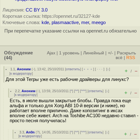
Лицензия:
CC BY 3.0
Короткая ссылка: https://opennet.ru/32127-kde
Ключевые слова:
kde
,
plasmaactive
,
mer
,
meego
При перепечатке указание ссылки на opennet.ru обязательно
Обсуждение
Ajax
|
1 уровень
|
Линейный
|
+/-
|
Раскрыть
(44)
всё
|
RSS
1.1
,
Аноним
(
-
), 13:42, 25/10/2011 [
ответить
] [
﹢﹢﹢
] [
· · ·
]
[
↓
]
+
–
/
[
к модератору
]
Для этой Тегры уже есть рабочие драйверы для линукс?
2.2
,
Аноним
(
-
), 13:59, 25/10/2011 [
^
] [
^^
] [
^^^
] [
ответить
]
[
↓
]
+
–
/
[
к модератору
]
Есть, в июле вышли закрытые блобы. Правда пока еще
альфа и только для Xorg ABI 10-й версии (и ниже), но
работает вполне прилично. Даже копозитинг в иксах
вполне себе живет. Arch на Toshibe AC100 недавно ставил -
просто песня получилась!
3.3
,
An0n
(
?
), 14:05, 25/10/2011 [
^
] [
^^
] [
^^^
] [
ответить
]
[
↓
]
+
–
/
[
к модератору
]