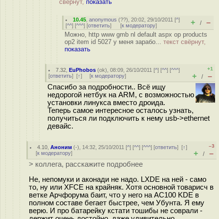
свёрнут,
показать
10.45
,
anonymous
(
??
), 20:02, 29/10/2011 [
^
]
+
–
/
[
^^
] [
^^^
] [
ответить
]
[
к модератору
]
Можно, http www gmb nl default aspx op products
op2 item id 5027 у меня зарабо...
текст свёрнут,
показать
+1
7.32
,
EuPhobos
(
ok
), 08:09, 26/10/2011 [
^
] [
^^
] [
^^^
]
+
–
[
ответить
]
[
↑
] [
к модератору
]
/
Спасибо за подробности.. Всё ищу
недорогой нетбук на ARM, с возможностью
установки линукса вместо дроида.
Теперь самое интересное осталось узнать,
получиться ли подключить к нему usb->ethernet
девайс.
–3
4.10
,
Аноним
(
-
), 14:32, 25/10/2011 [
^
] [
^^
] [
^^^
] [
ответить
]
[
↑
]
+
–
[
к модератору
]
/
> коллега, расскажите подробнее
Не, непомуки и аконади не надо. LXDE на ней - само
то, ну или XFCE на крайняк. Хотя основной товарисч в
ветке Арчфорума баит, что у него на AC100 KDE в
полном составе бегает быстрее, чем Убунта. Я ему
верю. И про батарейку кстати тошибы не соврали -
держит очень достойно, даже удивительно.