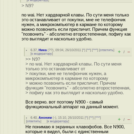
[
к модератору
]
> N9?
no wai. Нет хардварной клавы. По сути меня только
это останавливает от покупки, мне не телефончик
нужен, а микрокомпьютер в кармане по которому
можно позвонить если приспичит. Причем функция
"позвонить" - абсолютно второстепенная, пофигу как
это выглядит и насколько удобно.
6.37
,
Ника
(
??
), 09:04, 26/10/2011 [
^
] [
^^
] [
^^^
] [
ответить
]
+
–
/
[
к модератору
]
>> N9?
> no wai. Нет хардварной клавы. По сути меня
только это останавливает от
> покупки, мне не телефончик нужен, а
микрокомпьютер в кармане по которому
> можно позвонить если приспичит. Причем
функция "позвонить" - абсолютно второстепенная,
> пофигу как это выглядит и насколько удобно.
Все верно. вот поэтому N900 - самый
функциональный аппарат на данный момент.
6.40
,
Аноним
(
-
), 15:10, 26/10/2011 [
^
] [
^^
] [
^^^
]
+
–
/
[
ответить
]
[
к модератору
]
Не понимаю я экранных клавофобов. Все N900,
которые я видел, были с единственным