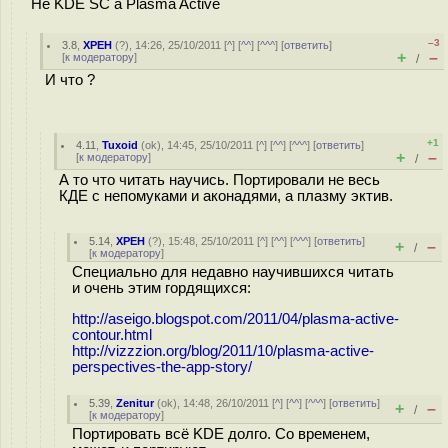
Не KDE SC а Plasma Active
–3
3.8
,
XPEH
(
?
), 14:26, 25/10/2011 [
^
] [
^^
] [
^^^
] [
ответить
]
+
–
[
к модератору
]
/
И что ?
+1
4.11
,
Tuxoid
(
ok
), 14:45, 25/10/2011 [
^
] [
^^
] [
^^^
] [
ответить
]
+
–
[
к модератору
]
/
А то что читать научись. Портировали не весь
КДЕ с непомуками и аконадями, а плазму эктив.
5.14
,
XPEH
(
?
), 15:48, 25/10/2011 [
^
] [
^^
] [
^^^
] [
ответить
]
+
–
/
[
к модератору
]
Специально для недавно научившихся читать
и очень этим гордящихся:
http://aseigo.blogspot.com/2011/04/plasma-active-
contour.html
http://vizzzion.org/blog/2011/10/plasma-active-
perspectives-the-app-story/
5.39
,
Zenitur
(
ok
), 14:48, 26/10/2011 [
^
] [
^^
] [
^^^
] [
ответить
]
+
–
/
[
к модератору
]
Портировать всё KDE долго. Со временем,