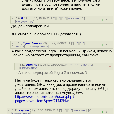
с Линуксом. При этом веселье получается от
души, т.к. и проц позволяет и памяти вполне
достаточно и "винта" тоже вполне.
3.6
,
fi
(
ok
), 14:16, 25/10/2011 [
^
] [
^^
] [
^^^
] [
ответить
]
[
↑
]
+
–
/
[
к модератору
]
Да, да - поподробней.
зы. смотрю на свой ac100 - дождался ;)
3.15
,
СуперАноним
(
?
), 15:49, 25/10/2011 [
^
] [
^^
] [
^^^
]
+
–
/
[
ответить
]
[
к модератору
]
А как с поддержкой Tegra 2 в nouveau ? Причём, неважно,
насколько отстаёт от проприетарщины, сам факт.
4.31
,
Аноним
(
-
), 05:41, 26/10/2011 [
^
] [
^^
] [
^^^
] [
ответить
]
+
–
/
[
к модератору
]
> А как с поддержкой Tegra 2 в nouveau ?
Нет и не будет. Тегра сильно отличается от
десктопных GPU нивидии, и проще написать новый
драйвер, чем запилить её поддержку в новияу %%(я
знаю что оно читается как «нуво»)%%.
http://www.phoronix.com/scan.php?
page=news_item&px=OTM2Nw
2.21
,
skybon
(
ok
), 18:38, 25/10/2011 [
^
] [
^^
] [
^^^
] [
ответить
]
[
↑
]
+
–
/
[
к модератору
]