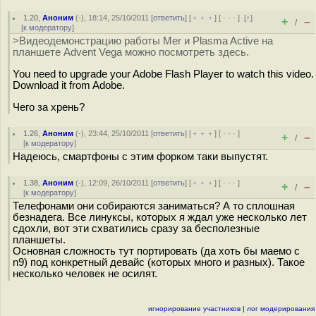
1.20
,
Аноним
(
-
), 18:14, 25/10/2011 [
ответить
] [
﹢﹢﹢
] [
· · ·
]
[
↑
]
+
–
/
[
к модератору
]
>Видеодемонстрацию работы Mer и Plasma Active на
планшете Advent Vega можно посмотреть здесь.
You need to upgrade your Adobe Flash Player to watch this video.
Download it from Adobe.
Чего за хрень?
1.26
,
Аноним
(
-
), 23:44, 25/10/2011 [
ответить
] [
﹢﹢﹢
] [
· · ·
]
+
–
/
[
к модератору
]
Надеюсь, смартфоны с этим форком таки выпустят.
1.38
,
Аноним
(
-
), 12:09, 26/10/2011 [
ответить
] [
﹢﹢﹢
] [
· · ·
]
+
–
/
[
к модератору
]
Телефонами они собираются заниматься? А то сплошная
безнадега. Все линуксы, которых я ждал уже несколько лет
сдохли, вот эти схватились сразу за бесполезные
планшеты.
Основная сложность тут портировать (да хоть бы маемо с
n9) под конкретный девайс (которых много и разных). Такое
несколько человек не осилят.
игнорирование участников
|
лог модерирования