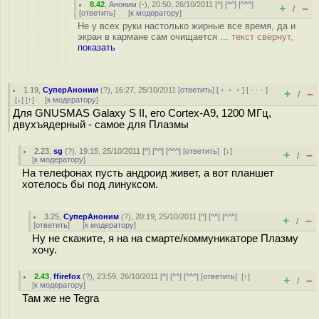
8.42
,
Аноним
(
-
), 20:50, 26/10/2011 [
^
] [
^^
] [
^^^
]
+
–
/
[
ответить
]
[
к модератору
]
Не у всех руки настолько жирные все время, да и
экран в кармане сам очищается ...
текст свёрнут,
показать
1.19
,
СуперАноним
(
?
), 16:27, 25/10/2011 [
ответить
] [
﹢﹢﹢
] [
· · ·
]
+
–
/
[
↓
] [
↑
] [
к модератору
]
Для GNUSMAS Galaxy S II, его Cortex-A9, 1200 МГц,
двухъядерный - самое для Плазмы
2.23
,
sg
(
?
), 19:15, 25/10/2011 [
^
] [
^^
] [
^^^
] [
ответить
]
[
↓
]
+
–
/
[
к модератору
]
На телефонах пусть андроид живет, а вот планшет
хотелось бы под линуксом.
3.25
,
СуперАноним
(
?
), 20:19, 25/10/2011 [
^
] [
^^
] [
^^^
]
+
–
/
[
ответить
]
[
к модератору
]
Ну не скажите, я на на смарте/коммуникаторе Плазму
хочу.
2.43
,
ffirefox
(
?
), 23:59, 26/10/2011 [
^
] [
^^
] [
^^^
] [
ответить
]
[
↑
]
+
–
/
[
к модератору
]
Там же не Tegra