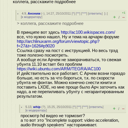
коллега, расскажите подробнее
+1
4.9
,
Аноним
(
-
), 14:27, 25/10/2011 [
^
] [
^^
] [
^^^
] [
ответить
]
[
↓
]
+
–
[
к модератору
]
/
> коллега, расскажите подробнее
В принципе вот здесь
http://ac100.wikispaces.com/
все, что нужно нашел. Ну и тема на арчарм форуме
http://archlinuxarm.org/forum/viewtopic.php?
f=27&t=1626#p9020
Ссылка сразу на пост с инструкцией. Но весь трэд
тоже полезно посмотреть.
А вообще если Арчем не заморачиваться, то свежая
убунта 11.10 встает без проблем
https://wiki.ubuntu.com/ARM/TEGRA/AC100
И действительно все работает. С Арчем возни гораздо
больше, но есть за что бороться, т.к. по скорости
убунта не фонтан. Можно конечно снести юнити и
поставить LXDE, но мне проще было Арч заточить как
надо, а не перепиливать убунту с негарантированным
результатом.
5.13
,
whip
(
?
), 15:25, 25/10/2011 [
^
] [
^^
] [
^^^
] [
ответить
]
+
–
/
[
к модератору
]
просмотр hd видео не тормозит?
а то вот это "Incomplete support: video acceleration,
audio through speakers" настораживает.