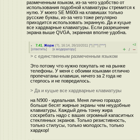
размеченным языком, из-за чего удобство от
использования подобной клавиатуры стремится к
нулю. У моего SE M600i на клавишах только
русские буквы, из-за чего тоже регулярно
приходится использовать экранную. Да и куцые
все хардварные клавиатуры. Если разрешение
экрана выше QVGA, экранная вполне удобна.
+2
7.41
,
Жорж
(
?
), 16:14, 26/10/2011 [
^
] [
^^
] [
^^^
]
+
–
[
ответить
]
[
к модератору
]
/
> с единственным размеченным языком
Это потому что нужно покупать не на рынке
телефоны. У меня с обоими языками отлично
пропечатаны клавиши, ничего за 2 года не
стерлось и не повредилось.
> Да и куцые все хардварные клавиатуры
на N900 - идеальная. Меня лично гораздо
больше бесят жирные экраны чем неудобные
клавиатуры. Каждый день тонну жира
соскребать надо с ваших огромный капаситных
стеклянных экранов. Только резистивность,
только стилусы, только молодость, только
хардкор!