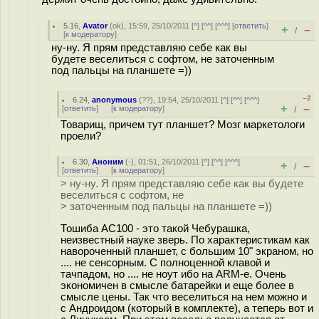
5.16
,
Avator
(
ok
), 15:59, 25/10/2011 [
^
] [
^^
] [
^^^
] [
ответить
]
+
–
/
[
к модератору
]
ну-ну. Я прям представляю себе как вы
будете веселиться с софтом, не заточенным
под пальцы на планшете =))
–2
6.24
,
anonymous
(
??
), 19:54, 25/10/2011 [
^
] [
^^
] [
^^^
]
+
–
[
ответить
]
[
к модератору
]
/
Товарищ, причем тут планшет? Мозг маркетологи
проели?
6.30
,
Аноним
(
-
), 01:51, 26/10/2011 [
^
] [
^^
] [
^^^
]
+
–
/
[
ответить
]
[
к модератору
]
> ну-ну. Я прям представляю себе как вы будете
веселиться с софтом, не
> заточенным под пальцы на планшете =))
Тошиба AC100 - это такой Чебурашка,
неизвестный науке зверь. По характеристикам как
навороченный планшет, с большим 10" экраном, но
.... не сенсорным. С полноценной клавой и
тачпадом, но .... не ноут ибо на ARM-е. Очень
экономичен в смысле батарейки и еще более в
смысле цены. Так что веселиться на нем можно и
с Андроидом (который в комплекте), а теперь вот и