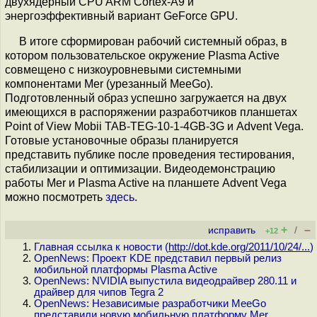
двухядерный CPU ARM Cortex-A9 и
энергоэффективный вариант GeForce GPU.
В итоге сформирован рабочий системный образ, в
котором пользовательское окружение Plasma Active
совмещено с низкоуровневыми системными
компонентами Mer (урезанный MeeGo).
Подготовленный образ успешно загружается на двух
имеющихся в распоряжении разработчиков планшетах
Point of View Mobii TAB-TEG-10-1-4GB-3G и Advent Vega.
Готовые установочные образы планируется
представить публике после проведения тестирования,
стабилизации и оптимизации. Видеодемонстрацию
работы Mer и Plasma Active на планшете Advent Vega
можно посмотреть
здесь
.
+
–
исправить
/
+12
Главная ссылка к новости (
http://dot.kde.org/2011/10/24/...
)
OpenNews: Проект KDE представил первый релиз
мобильной платформы Plasma Active
OpenNews: NVIDIA выпустила видеодрайвер 280.11 и
драйвер для чипов Tegra 2
OpenNews: Независимые разработчики MeeGo
представили новую мобильную платформу Mer