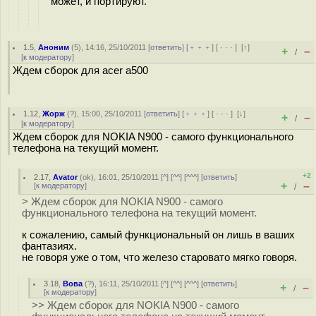
может, и портируют.
1.5
,
Аноним
(
5
), 14:16, 25/10/2011 [
ответить
] [
﹢﹢﹢
] [
· · ·
]
[
↑
]
+
–
/
[
к модератору
]
Ждем сборок для acer a500
1.12
,
Жорж
(
?
), 15:00, 25/10/2011 [
ответить
] [
﹢﹢﹢
] [
· · ·
]
[
↓
]
+
–
/
[
к модератору
]
Ждем сборок для NOKIA N900 - самого функционального
телефона на текущий момент.
+2
2.17
,
Avator
(
ok
), 16:01, 25/10/2011 [
^
] [
^^
] [
^^^
] [
ответить
]
+
–
[
к модератору
]
/
> Ждем сборок для NOKIA N900 - самого
функционального телефона на текущий момент.
к сожалению, самый функциональный он лишь в ваших
фантазиях.
не говоря уже о том, что железо старовато мягко говоря.
3.18
,
Вова
(
?
), 16:11, 25/10/2011 [
^
] [
^^
] [
^^^
] [
ответить
]
+
–
/
[
к модератору
]
>> Ждем сборок для NOKIA N900 - самого