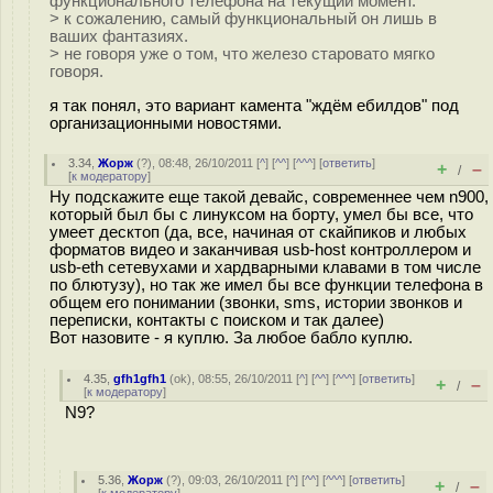
функционального телефона на текущий момент.
> к сожалению, самый функциональный он лишь в
ваших фантазиях.
> не говоря уже о том, что железо старовато мягко
говоря.
я так понял, это вариант камента "ждём ебилдов" под
организационными новостями.
3.34
,
Жорж
(
?
), 08:48, 26/10/2011 [
^
] [
^^
] [
^^^
] [
ответить
]
+
–
/
[
к модератору
]
Ну подскажите еще такой девайс, современнее чем n900,
который был бы с линуксом на борту, умел бы все, что
умеет десктоп (да, все, начиная от скайпиков и любых
форматов видео и заканчивая usb-host контроллером и
usb-eth сетевухами и хардварными клавами в том числе
по блютузу), но так же имел бы все функции телефона в
общем его понимании (звонки, sms, истории звонков и
переписки, контакты с поиском и так далее)
Вот назовите - я куплю. За любое бабло куплю.
4.35
,
gfh1gfh1
(
ok
), 08:55, 26/10/2011 [
^
] [
^^
] [
^^^
] [
ответить
]
+
–
/
[
к модератору
]
N9?
5.36
,
Жорж
(
?
), 09:03, 26/10/2011 [
^
] [
^^
] [
^^^
] [
ответить
]
+
–
/