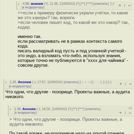
4.99
,
ананим
(
?
), 11:36, 12/09/2011 [
^
] [
^^
] [
^^^
] [
ответить
]
[
↑
]
+
–
/
[
к модератору
]
>>если к примеру физически украли учётки, то какие
же это хакеры? так, ворюги.
>если человек пишет код, то какой же это хакер? так,
кодер.
именно так.
если рассматривать не в рамках контекста самого
кода.
писать валидный код пусть и под угнанной учеткой -
это ондо, а взломать что-либо, используя знания,
которые точно не публикуются в "хххх для чайника" -
совсем другое.
1.25
,
Аноним
(
-
), 17:57, 11/09/2011 [
ответить
] [
﹢﹢﹢
] [
· · ·
]
[
↓
] [
↑
]
+
–
/
[
к модератору
]
Что одни, что другие - позорище. Проекты важные, а аудита
никакого.
+1
2.30
,
Аноним
(
-
), 18:26, 11/09/2011 [
^
] [
^^
] [
^^^
] [
ответить
]
+
–
[
к модератору
]
/
> Что одни, что другие - позорище. Проекты важные, а
аудита никакого.
По такой логике, не-позорников надо на другой планете