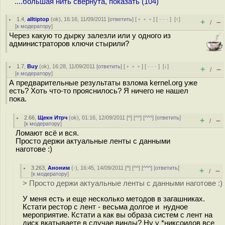
....большая нить свёрнута, показать (104)
1.4
,
alltiptop
(
ok
), 16:16, 11/09/2011 [
ответить
] [
﹢﹢﹢
] [
· · ·
]
[
↑
]
+
–
/
[
к модератору
]
Через какую то дырку залезли или у одного из
администраторов ключи стырили?
1.7
,
Buy
(
ok
), 16:28, 11/09/2011 [
ответить
] [
﹢﹢﹢
] [
· · ·
]
[
↓
]
+
–
/
[
к модератору
]
А предварительные результаты взлома kernel.org уже
есть? Хоть что-то прояснилось? Я ничего не нашел
пока.
2.66
,
Щекн Итрч
(
ok
), 01:16, 12/09/2011 [
^
] [
^^
] [
^^^
] [
ответить
]
+
–
/
[
к модератору
]
Ломают всё и вся.
Просто держи актуальные ленты с данными
наготове :)
3.263
,
Аноним
(
-
), 16:45, 14/09/2011 [
^
] [
^^
] [
^^^
] [
ответить
]
+
–
/
[
к модератору
]
> Просто держи актуальные ленты с данными наготове :)
У меня есть и еще несколько методов в загашниках.
Кстати рестор с лент - весьма долгое и нудное
мероприятие. Кстати а как вы образа систем с лент на
диск вкатываете в случае винды? Ну у *никсоидов все