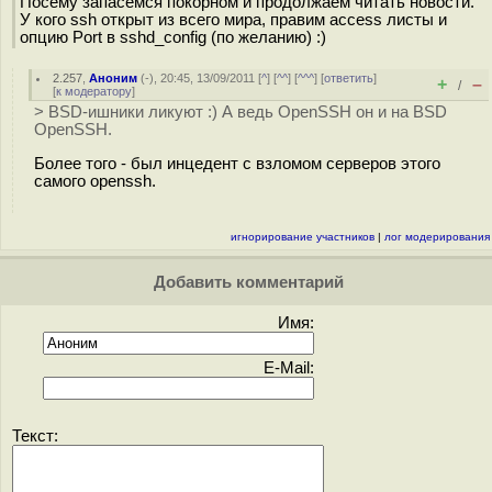
Посему запасемся покорном и продолжаем читать новости.
У кого ssh открыт из всего мира, правим access листы и
опцию Port в sshd_config (по желанию) :)
2.257
,
Аноним
(
-
), 20:45, 13/09/2011 [
^
] [
^^
] [
^^^
] [
ответить
]
+
–
/
[
к модератору
]
> BSD-ишники ликуют :) А ведь OpenSSH он и на BSD
OpenSSH.
Более того - был инцедент с взломом серверов этого
самого openssh.
игнорирование участников
|
лог модерирования
Добавить комментарий
Имя:
E-Mail:
Текст: