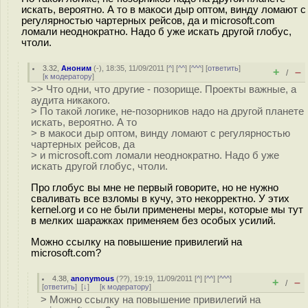
искать, вероятно. А то в макоси дыр оптом, винду ломают с
регулярностью чартерных рейсов, да и microsoft.com
ломали неоднократно. Надо б уже искать другой глобус,
чтоли.
3.32
,
Аноним
(
-
), 18:35, 11/09/2011 [
^
] [
^^
] [
^^^
] [
ответить
]
+
–
/
[
к модератору
]
>> Что одни, что другие - позорище. Проекты важные, а
аудита никакого.
> По такой логике, не-позорников надо на другой планете
искать, вероятно. А то
> в макоси дыр оптом, винду ломают с регулярностью
чартерных рейсов, да
> и microsoft.com ломали неоднократно. Надо б уже
искать другой глобус, чтоли.
Про глобус вы мне не первый говорите, но не нужно
сваливать все взломы в кучу, это некорректно. У этих
kernel.org и co не были применены меры, которые мы тут
в мелких шаражках применяем без особых усилий.
Можно ссылку на повышение привилегий на
microsoft.com?
4.38
,
anonymous
(
??
), 19:19, 11/09/2011 [
^
] [
^^
] [
^^^
]
+
–
/
[
ответить
]
[
↓
] [
к модератору
]
> Можно ссылку на повышение привилегий на