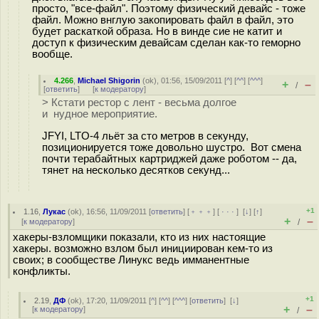
просто, "все-файл". Поэтому физический девайс - тоже
файл. Можно внглую закопировать файл в файл, это
будет раскаткой образа. Но в винде сие не катит и
доступ к физическим девайсам сделан как-то геморно
вообще.
4.266
,
Michael Shigorin
(
ok
), 01:56, 15/09/2011 [
^
] [
^^
] [
^^^
]
+
–
/
[
ответить
]
[
к модератору
]
> Кстати рестор с лент - весьма долгое
и нудное мероприятие.
JFYI, LTO-4 льёт за сто метров в секунду,
позиционируется тоже довольно шустро. Вот смена
почти терабайтных картриджей даже роботом -- да,
тянет на несколько десятков секунд...
+1
1.16
,
Лукас
(
ok
), 16:56, 11/09/2011 [
ответить
] [
﹢﹢﹢
] [
· · ·
]
[
↓
] [
↑
]
+
–
[
к модератору
]
/
хакеры-взломщики показали, кто из них настоящие
хакеры. возможно взлом был инициирован кем-то из
своих; в сообществе Линукс ведь имманентные
конфликты.
+1
2.19
,
ДФ
(
ok
), 17:20, 11/09/2011 [
^
] [
^^
] [
^^^
] [
ответить
]
[
↓
]
+
–
[
к модератору
]
/