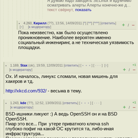
Я думаю надо заводить SELinux и вдумчиво
осматривать алерты Алерты конечно-же д...
текст свёрнут,
показать
4.260
,
Кирилл
(
??
), 13:56, 14/09/2011 [
^
] [
^^
] [
^^^
] [
ответить
]
+
–
/
[
↑
] [
к модератору
]
Пока неизвестно, как было осуществлено
проникновение. Наиболее вероятен именно
социальный инжениринг, а не техническая уязвимость
площадки.
+1
1.169
,
Stax
(
ok
), 19:59, 12/09/2011 [
ответить
] [
﹢﹢﹢
] [
· · ·
]
[
↑
]
+
–
[
к модератору
]
/
Ох. И началось, линукс сломали, новая мишень для
хакеров и тд.
http://xkcd.com/932/
- весьма в тему.
+1
1.243
,
kde
(
??
), 12:52, 13/09/2011 [
ответить
] [
﹢﹢﹢
] [
· · ·
]
+
–
[
к модератору
]
/
BSD-ишники ликуют :) А ведь OpenSSH он и на BSD
OpenSSH.
Пиар это все... При утере приватного ключа ssh
глубоко пофиг на какой ОС крутится та, либо-иная
инфраструктура...