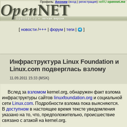
Профиль:
Аноним
(
вход
|
регистрация
)
неRU
opennet.me
[
новости
/
+++
|
форум
|
теги
|
]
Инфраструктура Linux Foundation и
Linux.com подверглась взлому
11.09.2011 15:33 (MSK)
Вслед за
взломом
kernel.org, обнаружен факт взлома
инфраструктуры сайтов
linuxfoundation.org
и социальной
сети
Linux.com
. Подробности взлома пока выясняются.
В
доступном
в настоящее время тексте уведомления
указано на то, что, предположительно, происшествие
связано с атакой на kernel.org.