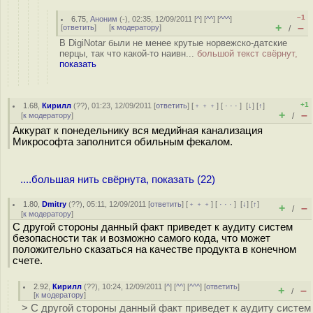
–1
6.75
,
Аноним
(
-
), 02:35, 12/09/2011 [
^
] [
^^
] [
^^^
]
+
–
[
ответить
]
[
к модератору
]
/
В DigiNotar были не менее крутые норвежско-датские
перцы, так что какой-то наивн...
большой текст свёрнут,
показать
+1
1.68
,
Кирилл
(
??
), 01:23, 12/09/2011 [
ответить
] [
﹢﹢﹢
] [
· · ·
]
[
↓
] [
↑
]
+
–
[
к модератору
]
/
Аккурат к понедельнику вся медийная канализация
Микрософта заполнится обильным фекалом.
....большая нить свёрнута, показать (22)
1.80
,
Dmitry
(
??
), 05:11, 12/09/2011 [
ответить
] [
﹢﹢﹢
] [
· · ·
]
[
↓
] [
↑
]
+
–
/
[
к модератору
]
С другой стороны данный факт приведет к аудиту систем
безопасности так и возможно самого кода, что может
положительно сказаться на качестве продукта в конечном
счете.
2.92
,
Кирилл
(
??
), 10:24, 12/09/2011 [
^
] [
^^
] [
^^^
] [
ответить
]
+
–
/
[
к модератору
]
> С другой стороны данный факт приведет к аудиту систем