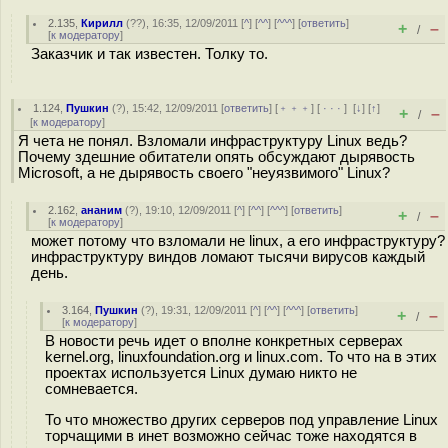
2.135
,
Кирилл
(
??
), 16:35, 12/09/2011 [
^
] [
^^
] [
^^^
] [
ответить
]
+
–
/
[
к модератору
]
Заказчик и так известен. Толку то.
1.124
,
Пушкин
(
?
), 15:42, 12/09/2011 [
ответить
] [
﹢﹢﹢
] [
· · ·
]
[
↓
] [
↑
]
+
–
/
[
к модератору
]
Я чета не понял. Взломали инфраструктуру Linux ведь?
Почему здешние обитатели опять обсуждают дырявость
Microsoft, а не дырявость своего "неуязвимого" Linux?
2.162
,
ананим
(
?
), 19:10, 12/09/2011 [
^
] [
^^
] [
^^^
] [
ответить
]
+
–
/
[
к модератору
]
может потому что взломали не linux, а его инфраструктуру?
инфраструктуру виндов ломают тысячи вирусов каждый
день.
3.164
,
Пушкин
(
?
), 19:31, 12/09/2011 [
^
] [
^^
] [
^^^
] [
ответить
]
+
–
/
[
к модератору
]
В новости речь идет о вполне конкретных серверах
kernel.org, linuxfoundation.org и linux.com. То что на в этих
проектах используется Linux думаю никто не
сомневается.
То что множество других серверов под управление Linux
торчащими в инет возможно сейчас тоже находятся в