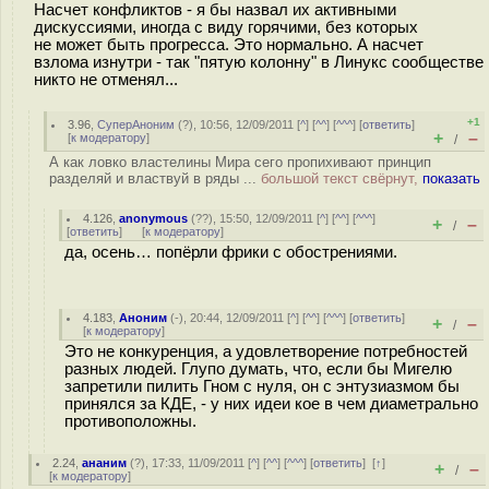
Насчет конфликтов - я бы назвал их активными
дискуссиями, иногда с виду горячими, без которых
не может быть прогресса. Это нормально. А насчет
взлома изнутри - так "пятую колонну" в Линукс сообществе
никто не отменял...
+1
3.96
,
СуперАноним
(
?
), 10:56, 12/09/2011 [
^
] [
^^
] [
^^^
] [
ответить
]
+
–
[
к модератору
]
/
А как ловко властелины Мира сего пропихивают принцип
разделяй и властвуй в ряды ...
большой текст свёрнут,
показать
4.126
,
anonymous
(
??
), 15:50, 12/09/2011 [
^
] [
^^
] [
^^^
]
+
–
/
[
ответить
]
[
к модератору
]
да, осень… попёрли фрики с обострениями.
4.183
,
Аноним
(
-
), 20:44, 12/09/2011 [
^
] [
^^
] [
^^^
] [
ответить
]
+
–
/
[
к модератору
]
Это не конкуренция, а удовлетворение потребностей
разных людей. Глупо думать, что, если бы Мигелю
запретили пилить Гном с нуля, он с энтузиазмом бы
принялся за КДЕ, - у них идеи кое в чем диаметрально
противоположны.
2.24
,
ананим
(
?
), 17:33, 11/09/2011 [
^
] [
^^
] [
^^^
] [
ответить
]
[
↑
]
+
–
/
[
к модератору
]