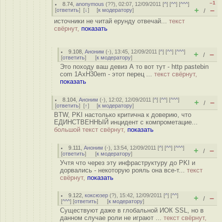
–1
8.74
,
anonymous
(
??
), 02:07, 12/09/2011 [
^
] [
^^
] [
^^^
]
+
–
[
ответить
]
[
↓
] [
к модератору
]
/
источники не читай ерунду отвечай...
текст
свёрнут,
показать
9.108
,
Аноним
(
-
), 13:45, 12/09/2011 [
^
] [
^^
] [
^^^
]
+
–
/
[
ответить
]
[
к модератору
]
Это походу ваш девиз А то вот тут - http pastebin
com 1AxH30em - этот перец ...
текст свёрнут,
показать
8.104
,
Аноним
(
-
), 12:02, 12/09/2011 [
^
] [
^^
] [
^^^
]
+
–
/
[
ответить
]
[
↑
] [
к модератору
]
BTW, PKI настолько критична к доверию, что
ЕДИНСТВЕННЫЙ инцидент с компрометацие...
большой текст свёрнут,
показать
9.111
,
Аноним
(
-
), 13:54, 12/09/2011 [
^
] [
^^
] [
^^^
]
+
–
/
[
ответить
]
[
к модератору
]
Учтя что через эту инфраструктуру до PKI и
дорвались - некоторую рояль она все-т...
текст
свёрнут,
показать
9.122
,
коксюзер
(
?
), 15:42, 12/09/2011 [
^
] [
^^
]
+
–
/
[
^^^
] [
ответить
]
[
к модератору
]
Существуют даже в глобальной ИОК SSL, но в
данном случае роли не играют ...
текст свёрнут,