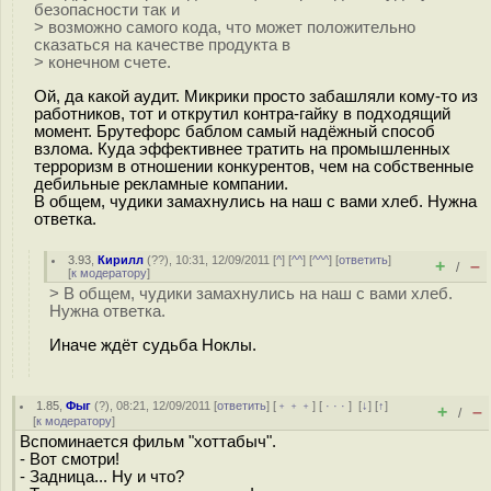
безопасности так и
> возможно самого кода, что может положительно
сказаться на качестве продукта в
> конечном счете.
Ой, да какой аудит. Микрики просто забашляли кому-то из
работников, тот и открутил контра-гайку в подходящий
момент. Брутефорс баблом самый надёжный способ
взлома. Куда эффективнее тратить на промышленных
терроризм в отношении конкурентов, чем на собственные
дебильные рекламные компании.
В общем, чудики замахнулись на наш с вами хлеб. Нужна
ответка.
3.93
,
Кирилл
(
??
), 10:31, 12/09/2011 [
^
] [
^^
] [
^^^
] [
ответить
]
+
–
/
[
к модератору
]
> В общем, чудики замахнулись на наш с вами хлеб.
Нужна ответка.
Иначе ждёт судьба Ноклы.
1.85
,
Фыг
(
?
), 08:21, 12/09/2011 [
ответить
] [
﹢﹢﹢
] [
· · ·
]
[
↓
] [
↑
]
+
–
/
[
к модератору
]
Вспоминается фильм "хоттабыч".
- Вот смотри!
- Задница... Ну и что?