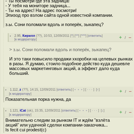
- Ты посмотри где эта задница!
- У тебя на мониторе задница...
- Ты на адрес! На адрес посмотри!
Эпизод про взлом сайта одной известной компании.
з.ы. Сони поломали вдоль и поперёк, зыкапец?
2.95
,
Кирилл
(
??
), 10:53, 12/09/2011 [
^
] [
^^
] [
^^^
] [
ответить
]
+
–
/
[
к модератору
]
> з.ы. Сони поломали вдоль и поперёк, зыкапец?
И это таки повысило продажи хкоробки на целевых рынках
в разы. Я думаю, стоило подобное действо куда дешевле
массовых маркетинговых акций, а эффект дало куда
больший.
1.112
,
z
(
??
), 14:15, 12/09/2011 [
ответить
] [
﹢﹢﹢
] [
· · ·
]
[
↑
]
+
–
/
[
к модератору
]
Показательная порка нужна, да
1.121
,
iCat
(
ok
), 15:35, 12/09/2011 [
ответить
] [
﹢﹢﹢
] [
· · ·
]
[
↓
]
+
–
/
[
к модератору
]
Внимательно следим за рынком IT и ждём "взлёта
акций" или удачной сделки компании-заказчика...
Is fecit cui prodest(с)