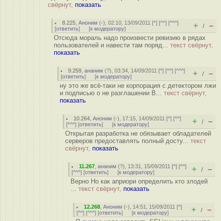
свёрнут,
показать
8.225
,
Аноним
(
-
), 02:10, 13/09/2011 [
^
] [
^^
] [
^^^
]
+
–
/
[
ответить
]
[
к модератору
]
Отсюда мораль надо произвести ревизию в рядах
пользователей и навести там поряд...
текст свёрнут,
показать
9.259
,
ананим
(
?
), 03:34, 14/09/2011 [
^
] [
^^
] [
^^^
]
+
–
/
[
ответить
]
[
к модератору
]
ну это же всё-таки не корпорация с детектором лжи
и подписью о не разглашении В...
текст свёрнут,
показать
10.264
,
Аноним
(
-
), 17:15, 14/09/2011 [
^
] [
^^
]
+
–
/
[
^^^
] [
ответить
]
[
к модератору
]
Открытая разработка не обязывает обладателей
серверов предоставлять полный досту...
текст
свёрнут,
показать
11.267
,
ананим
(
?
), 13:31, 15/09/2011 [
^
] [
^^
]
+
–
/
[
^^^
] [
ответить
]
[
к модератору
]
Верно Но как априори определить кто злодей
...
текст свёрнут,
показать
12.268
,
Аноним
(
-
), 14:51, 15/09/2011 [
^
]
+
–
/
[
^^
] [
^^^
] [
ответить
]
[
к модератору
]