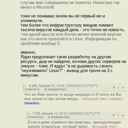
случае мне совершенно не понятно. Написано так
много о Microsoft
тоже не понимаю зачем вы её первый же и
упомянули.
тем более что инфраструктуру виндов ломают
тысячи вирусов каждый день - это точно не новость.
>ни одной мысли или более менее внятной версии
как это могло произойти в Linux. Информации по
проблеме вообще 0.
именно.
Ядро продолжает свою разработку на другом
ресурсе, дыр не найдено, взлома других серверов на
линухе - тоже. И вдруг "а не дырявость своего
"неуязвимого" Linux?" - вывод для троля на 3 с
минусом.
6.195
,
Пушкин
(
?
), 21:42, 12/09/2011 [
^
] [
^^
] [
^^^
]
+
–
/
[
ответить
]
[
к модератору
]
Что же Вам тролли то везде мерещатся И опять же Вы
мне зачем-то про взлом винды...
большой текст свёрнут,
показать
7.201
,
Аноним
(
-
), 22:13, 12/09/2011 [
^
] [
^^
] [
^^^
]
+
–
/
[
ответить
]
[
к модератору
]
Если в доме ограбили три квартиры, принадлежащих
одному владельцу, который призн...
большой текст