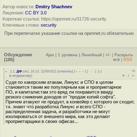
Автор новости:
Dmitry Shachnev
Лицензия:
CC BY 3.0
Короткая ссылка: https://opennet.ru/31726-security
Ключевые слова:
security
При перепечатке указание ссылки на opennet.ru обязательно
Обсуждение
Ajax
|
1 уровень
|
Линейный
|
+/-
|
Раскрыть
(185)
всё
|
RSS
+6
1.1
,
ДФ
(
ok
), 16:10, 11/09/2011 [
ответить
] [
﹢﹢﹢
] [
· · ·
]
[
↓
]
+
–
[
к модератору
]
/
Судя по хакерским атакам, Линукс и СПО в целом
становится таким же популярным как и проприетарное
ПО, и капиталистам это вряд ли понравится ввиду
резкого снижения доходов от "продаж копий софта".
Причем атакуют не продукт, а конвейер с которого он сходит,
т.к. знают что разработка Линукс и всего СПО -
распределенная задача, и разработчики не могут
изолироваться от внешнего мира, как это делают
проприетарщики в своих офисах...