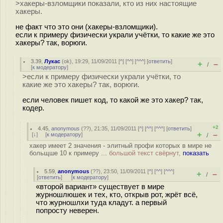
>хакеры-взломщики показали, кто из них настоящие
хакеры.
не факт что это они (хакеры-взломщики).
если к примеру физически украли учётки, то какие же это
хакеры? так, ворюги.
3.39
,
Лукас
(
ok
), 19:29, 11/09/2011 [
^
] [
^^
] [
^^^
] [
ответить
]
+
–
/
[
к модератору
]
>если к примеру физически украли учётки, то
какие же это хакеры? так, ворюги.
если человек пишет код, то какой же это хакер? так,
кодер.
+2
4.45
,
anonymous
(
??
), 21:35, 11/09/2011 [
^
] [
^^
] [
^^^
] [
ответить
]
+
–
[
↓
] [
к модератору
]
/
хакер имеет 2 значения - элитный профи которых в мире не
больщше 10 к примеру ...
большой текст свёрнут,
показать
5.59
,
anonymous
(
??
), 23:50, 11/09/2011 [
^
] [
^^
] [
^^^
]
+
–
/
[
ответить
]
[
к модератору
]
«второй вариант» существует в мире
журношлюшек и тех, кто, открыв рот, жрёт всё,
что журношлхи туда кладут. а первый
попросту неверен.