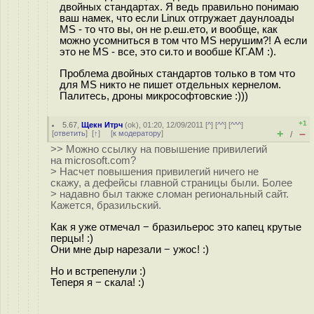
двойных стандартах. Я ведь правильно понимаю
ваш намек, что если Linux отгружает даунлоады
MS - то что вы, он не р.еш.ето, и вообще, как
можно усомниться в том что MS нерушим?! А если
это не MS - все, это си.то и вообше КГ.АМ :).
Проблема двойных стандартов только в том что
для MS никто не пишет отдельных кернелом.
Палитесь, дроны микрософтовские :)))
+1
5.67
,
Щекн Итрч
(
ok
), 01:20, 12/09/2011 [
^
] [
^^
] [
^^^
]
+
–
[
ответить
]
[
↑
] [
к модератору
]
/
>> Можно ссылку на повышение привилегий
на microsoft.com?
> Насчет повышения привилегий ничего не
скажу, а дефейсы главной страницы были. Более
> надавно был также сломан региональный сайт.
Кажется, бразильский.
Как я уже отмечал − бразильерос это капец крутые
перцы! :)
Они мне дыр нарезали − ужос! :)
Но и встрепенули :)
Теперя я − скала! :)