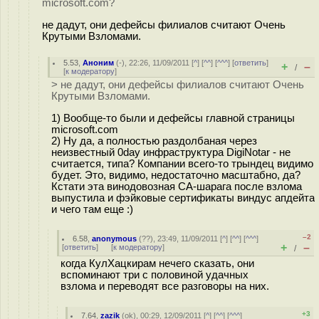
microsoft.com?
не дадут, они дефейсы филиалов считают Очень
Крутыми Взломами.
5.53
,
Аноним
(
-
), 22:26, 11/09/2011 [
^
] [
^^
] [
^^^
] [
ответить
]
+
–
/
[
к модератору
]
> не дадут, они дефейсы филиалов считают Очень
Крутыми Взломами.
1) Вообще-то были и дефейсы главной страницы
microsoft.com
2) Ну да, а полностью раздолбаная через
неизвестный 0day инфраструктура DigiNotar - не
считается, типа? Компании всего-то трындец видимо
будет. Это, видимо, недостаточно масштабно, да?
Кстати эта винодовозная CA-шарага после взлома
выпустила и фэйковые сертификаты виндус апдейта
и чего там еще :)
–2
6.58
,
anonymous
(
??
), 23:49, 11/09/2011 [
^
] [
^^
] [
^^^
]
+
–
[
ответить
]
[
к модератору
]
/
когда КулХацкирам нечего сказать, они
вспоминают три с половиной удачных
взлома и переводят все разговоры на них.
+3
7.64
,
zazik
(
ok
), 00:29, 12/09/2011 [
^
] [
^^
] [
^^^
]