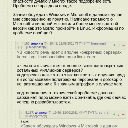
опасности думаю у многих такое подозрение есть.
Проблема не праздная вроде.
Зачем обсуждать Windows и Microsoft в данном случае
мне совершенно не понятно. Написано так много о
Microsoft и ни одной мысли или более менее внятной
версии как это могло произойти в Linux. Информации по
проблеме вообще 0.
4.166
,
ананим
(
?
), 19:49, 12/09/2011 [
^
] [
^^
] [
^^^
] [
ответить
]
+
–
/
[
↓
] [
к модератору
]
>В новости речь идет о вполне конкретных серверах
kernel.org, linuxfoundation.org и linux.com.
а чем они отличаются от вполне таких же конкретных
остальных миллионов серверов?
подозреваю даже что в этих конкретных случаях вряд
ли использовали полиграф на персонале и договор о
не_разглашении с 6-значным штрафом в случае чего.
подтверждения о технической проблеме данного
сабжа нет. ядро можно взять с житхаба, где оно сейчас
успешно разрабатывается.
5.167
,
ананим
(
?
), 19:56, 12/09/2011 [
^
] [
^^
] [
^^^
] [
ответить
]
+
–
/
[
к модератору
]
зыж
>Зачем обсуждать Windows и Microsoft в данном