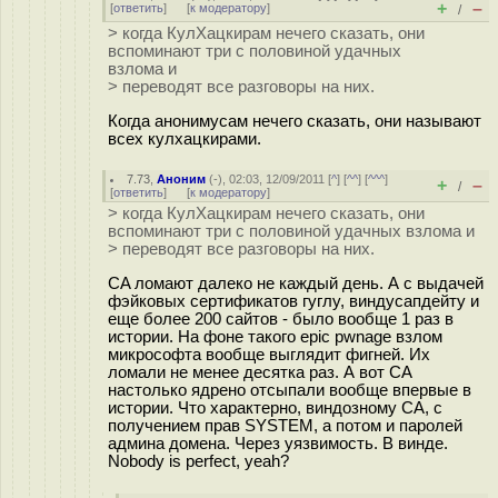
+
–
[
ответить
]
[
к модератору
]
/
> когда КулХацкирам нечего сказать, они
вспоминают три с половиной удачных
взлома и
> переводят все разговоры на них.
Когда анонимусам нечего сказать, они называют
всех кулхацкирами.
7.73
,
Аноним
(
-
), 02:03, 12/09/2011 [
^
] [
^^
] [
^^^
]
+
–
/
[
ответить
]
[
к модератору
]
> когда КулХацкирам нечего сказать, они
вспоминают три с половиной удачных взлома и
> переводят все разговоры на них.
CA ломают далеко не каждый день. А с выдачей
фэйковых сертификатов гуглу, виндусапдейту и
еще более 200 сайтов - было вообще 1 раз в
истории. На фоне такого epic pwnage взлом
микрософта вообще выглядит фигней. Их
ломали не менее десятка раз. А вот CA
настолько ядрено отсыпали вообще впервые в
истории. Что характерно, виндозному CA, с
получением прав SYSTEM, а потом и паролей
админа домена. Через уязвимость. В винде.
Nobody is perfect, yeah?