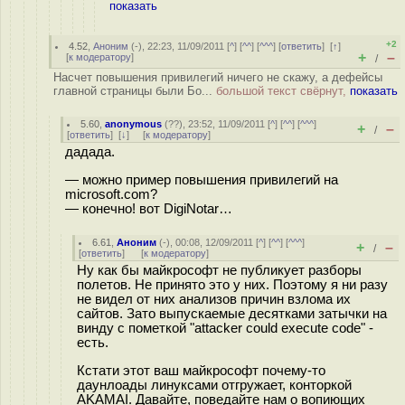
показать
+2
4.52
,
Аноним
(
-
), 22:23, 11/09/2011 [
^
] [
^^
] [
^^^
] [
ответить
]
[
↑
]
+
–
[
к модератору
]
/
Насчет повышения привилегий ничего не скажу, а дефейсы
главной страницы были Бо...
большой текст свёрнут,
показать
5.60
,
anonymous
(
??
), 23:52, 11/09/2011 [
^
] [
^^
] [
^^^
]
+
–
/
[
ответить
]
[
↓
] [
к модератору
]
дадада.
— можно пример повышения привилегий на
microsoft.com?
— конечно! вот DigiNotar…
6.61
,
Аноним
(
-
), 00:08, 12/09/2011 [
^
] [
^^
] [
^^^
]
+
–
/
[
ответить
]
[
к модератору
]
Ну как бы майкрософт не публикует разборы
полетов. Не принято это у них. Поэтому я ни разу
не видел от них анализов причин взлома их
сайтов. Зато выпускаемые десятками затычки на
винду с пометкой "attacker could execute code" -
есть.
Кстати этот ваш майкрософт почему-то
даунлоады линуксами отгружает, конторкой
AKAMAI. Давайте, поведайте нам о вопиющих