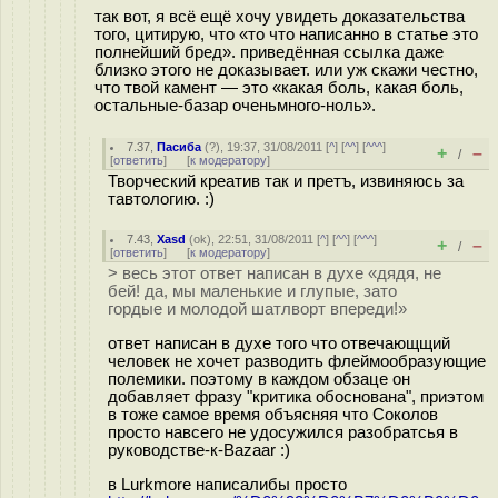
так вот, я всё ещё хочу увидеть доказательства
того, цитирую, что «то что написанно в статье это
полнейший бред». приведённая ссылка даже
близко этого не доказывает. или уж скажи честно,
что твой камент — это «какая боль, какая боль,
остальные-базар оченьмного-ноль».
7.37
,
Пасиба
(
?
), 19:37, 31/08/2011 [
^
] [
^^
] [
^^^
]
+
–
/
[
ответить
]
[
к модератору
]
Творческий креатив так и претъ, извиняюсь за
тавтологию. :)
7.43
,
Xasd
(
ok
), 22:51, 31/08/2011 [
^
] [
^^
] [
^^^
]
+
–
/
[
ответить
]
[
к модератору
]
> весь этот ответ написан в духе «дядя, не
бей! да, мы маленькие и глупые, зато
гордые и молодой шатлворт впереди!»
ответ написан в духе того что отвечающщий
человек не хочет разводить флеймообразующие
полемики. поэтому в каждом обзаце он
добавляет фразу "критика обоснована", приэтом
в тоже самое время объясняя что Соколов
просто навсего не удосужился разобратсья в
руководстве-к-Bazaar :)
в Lurkmore написалибы просто