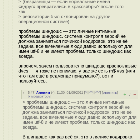
> (безразницы — если нормальные имена
«вдруг» превратились в кракозябры? после того
как
> репозиторий был склонирован на другой
операционной системе)
проблемы шиндошс — это личные интимные
проблемы шиндошс. система контроля версий не
должна заниматься починкой кодировок, это не её
задача. все вменяемые люди давно используют для
имён utf-8 и не имеют проблем. только шиндошс как
всегда.
впрочем, зачем пользователю шиндошс красноглазые
dvcs — я тоже не понимаю. у вас же есть m$ vss (или
что там ещё в редмонде придумано?). вот и
пользуйтесь.
5.47
,
Аноним
(
-
), 11:30, 01/09/2011 [
^
] [
^^
] [
^^^
] [
ответить
]
+
–
/
[
к модератору
]
> проблемы шиндошс — это личные интимные
проблемы шиндошс. система контроля версий не
должна заниматься починкой кодировок, это не её
задача. все вменяемые люди давно используют для
имён utf-8 и не имеют проблем. только шиндошс как
всегда.
В шиндошс как раз всё ок, это в лялихе кодировка