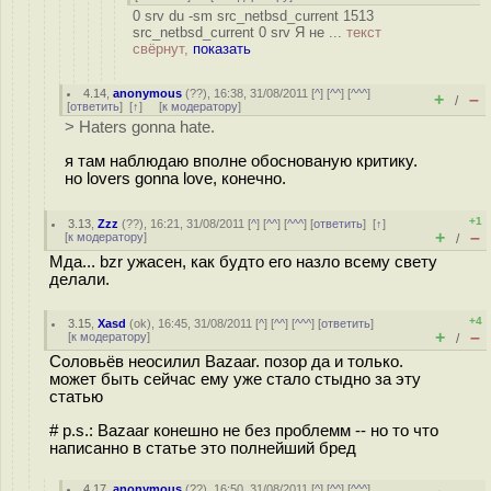
0 srv du -sm src_netbsd_current 1513
src_netbsd_current 0 srv Я не ...
текст
свёрнут,
показать
4.14
,
anonymous
(
??
), 16:38, 31/08/2011 [
^
] [
^^
] [
^^^
]
+
–
/
[
ответить
]
[
↑
] [
к модератору
]
> Haters gonna hate.
я там наблюдаю вполне обоснованую критику.
но lovers gonna love, конечно.
+1
3.13
,
Zzz
(
??
), 16:21, 31/08/2011 [
^
] [
^^
] [
^^^
] [
ответить
]
[
↑
]
+
–
[
к модератору
]
/
Мда... bzr ужасен, как будто его назло всему свету
делали.
+4
3.15
,
Xasd
(
ok
), 16:45, 31/08/2011 [
^
] [
^^
] [
^^^
] [
ответить
]
+
–
[
к модератору
]
/
Соловьёв неосилил Bazaar. позор да и только.
может быть сейчас ему уже стало стыдно за эту
статью
# p.s.: Bazaar конешно не без проблемм -- но то что
написанно в статье это полнейший бред
4.17
,
anonymous
(
??
), 16:50, 31/08/2011 [
^
] [
^^
] [
^^^
]