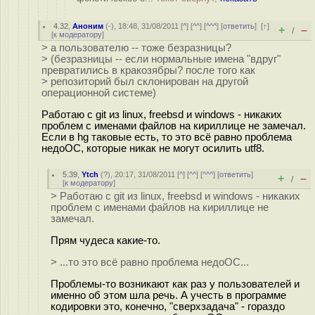
4.32
,
Аноним
(
-
), 18:48, 31/08/2011 [
^
] [
^^
] [
^^^
] [
ответить
]
[
↑
]
+
–
/
[
к модератору
]
> а пользователю -- тоже безразницы?
> (безразницы -- если нормальные имена "вдруг"
превратились в кракозябры? после того как
> репозиторий был склонирован на другой
операционной системе)
Работаю с git из linux, freebsd и windows - никаких
проблем с именами файлов на кириллице не замечал.
Если в hg таковые есть, то это всё равно проблема
недоОС, которые никак не могут осилить utf8.
5.39
,
Ytch
(
?
), 20:17, 31/08/2011 [
^
] [
^^
] [
^^^
] [
ответить
]
+
–
/
[
к модератору
]
> Работаю с git из linux, freebsd и windows - никаких
проблем с именами файлов на кириллице не
замечал.
Прям чудеса какие-то.
> ...то это всё равно проблема недоОС...
Проблемы-то возникают как раз у пользователей и
именно об этом шла речь. А учесть в программе
кодировки это, конечно, "сверхзадача" - гораздо