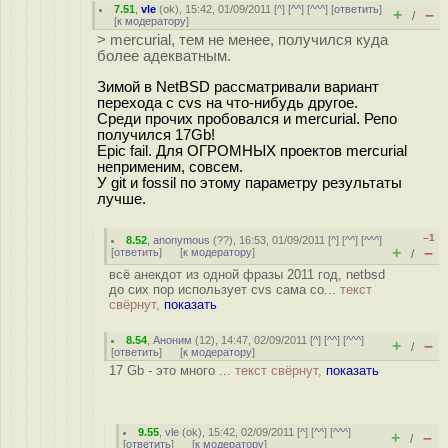
7.51
,
vle
(
ok
), 15:42, 01/09/2011 [
^
] [
^^
] [
^^^
] [
ответить
]
+
–
/
[
к модератору
]
> mercurial, тем не менее, получился куда
более адекватным.
Зимой в NetBSD рассматривали вариант
перехода с cvs на что-нибудь другое.
Среди прочих пробовался и mercurial. Репо
получился 17Gb!
Epic fail. Для ОГРОМНЫХ проектов mercurial
неприменим, совсем.
У git и fossil по этому параметру результаты
лучше.
–1
8.52
,
anonymous
(
??
), 16:53, 01/09/2011 [
^
] [
^^
] [
^^^
]
+
–
[
ответить
]
[
к модератору
]
/
всё анекдот из одной фразы 2011 год, netbsd
до сих пор использует cvs сама со...
текст
свёрнут,
показать
8.54
,
Аноним
(
12
), 14:47, 02/09/2011 [
^
] [
^^
] [
^^^
]
+
–
/
[
ответить
]
[
к модератору
]
17 Gb - это много ...
текст свёрнут,
показать
9.55
,
vle
(
ok
), 15:42, 02/09/2011 [
^
] [
^^
] [
^^^
]
+
–
/
[
ответить
]
[
к модератору
]