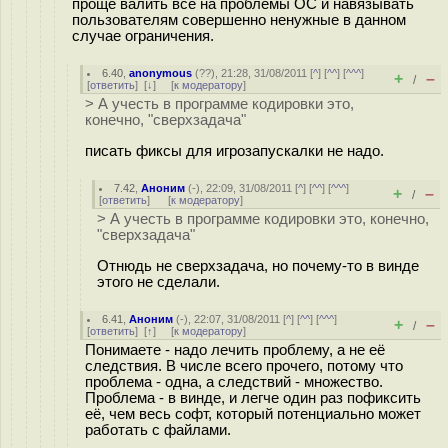
проще валить все на проблемы ОС и навязывать
пользователям совершенно ненужные в данном
случае ограничения.
6.40
,
anonymous
(
??
), 21:28, 31/08/2011 [
^
] [
^^
] [
^^^
]
+
–
/
[
ответить
]
[
↓
] [
к модератору
]
> А учесть в программе кодировки это,
конечно, "сверхзадача"
писать фиксы для игрозапускалки не надо.
7.42
,
Аноним
(
-
), 22:09, 31/08/2011 [
^
] [
^^
] [
^^^
]
+
–
/
[
ответить
]
[
к модератору
]
> А учесть в программе кодировки это, конечно,
"сверхзадача"
Отнюдь не сверхзадача, но почему-то в винде
этого не сделали.
6.41
,
Аноним
(
-
), 22:07, 31/08/2011 [
^
] [
^^
] [
^^^
]
+
–
/
[
ответить
]
[
↑
] [
к модератору
]
Понимаете - надо лечить проблему, а не её
следствия. В числе всего прочего, потому что
проблема - одна, а следствий - множество.
Проблема - в винде, и легче один раз пофиксить
её, чем весь софт, который потенциально может
работать с файлами.