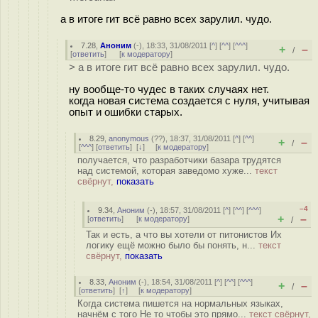
а в итоге гит всё равно всех зарулил. чудо.
7.28
,
Аноним
(
-
), 18:33, 31/08/2011 [
^
] [
^^
] [
^^^
]
+
–
/
[
ответить
]
[
к модератору
]
> а в итоге гит всё равно всех зарулил. чудо.
ну вообще-то чудес в таких случаях нет.
когда новая система создается с нуля, учитывая
опыт и ошибки старых.
8.29
,
anonymous
(
??
), 18:37, 31/08/2011 [
^
] [
^^
]
+
–
/
[
^^^
] [
ответить
]
[
↓
] [
к модератору
]
получается, что разработчики базара трудятся
над системой, которая заведомо хуже...
текст
свёрнут,
показать
–4
9.34
,
Аноним
(
-
), 18:57, 31/08/2011 [
^
] [
^^
] [
^^^
]
+
–
[
ответить
]
[
к модератору
]
/
Так и есть, а что вы хотели от питонистов Их
логику ещё можно было бы понять, н...
текст
свёрнут,
показать
8.33
,
Аноним
(
-
), 18:54, 31/08/2011 [
^
] [
^^
] [
^^^
]
+
–
/
[
ответить
]
[
↑
] [
к модератору
]
Когда система пишется на нормальных языках,
начнём с того Не то чтобы это прямо...
текст свёрнут,