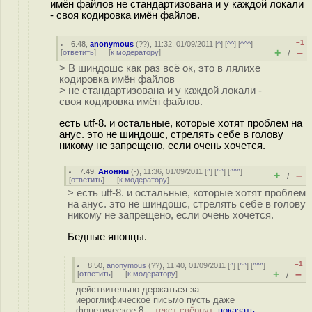
имён файлов не стандартизована и у каждой локали
- своя кодировка имён файлов.
–1
6.48
,
anonymous
(
??
), 11:32, 01/09/2011 [
^
] [
^^
] [
^^^
]
+
–
[
ответить
]
[
к модератору
]
/
> В шиндошс как раз всё ок, это в лялихе
кодировка имён файлов
> не стандартизована и у каждой локали -
своя кодировка имён файлов.
есть utf-8. и остальные, которые хотят проблем на
анус. это не шиндошс, стрелять себе в голову
никому не запрещено, если очень хочется.
7.49
,
Аноним
(
-
), 11:36, 01/09/2011 [
^
] [
^^
] [
^^^
]
+
–
/
[
ответить
]
[
к модератору
]
> есть utf-8. и остальные, которые хотят проблем
на анус. это не шиндошс, стрелять себе в голову
никому не запрещено, если очень хочется.
Бедные японцы.
–1
8.50
,
anonymous
(
??
), 11:40, 01/09/2011 [
^
] [
^^
] [
^^^
]
+
–
[
ответить
]
[
к модератору
]
/
действительно держаться за
иероглифическое письмо пусть даже
фонетическое 8...
текст свёрнут,
показать