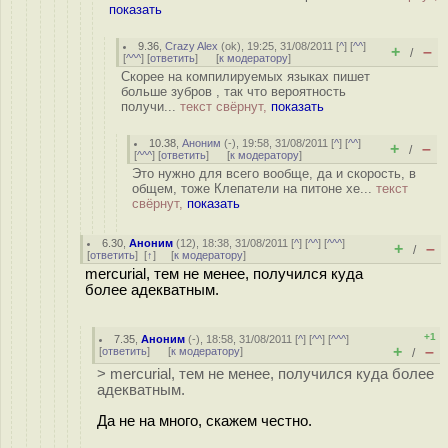
показать
9.36
,
Crazy Alex
(
ok
), 19:25, 31/08/2011 [
^
] [
^^
]
+
–
/
[
^^^
] [
ответить
]
[
к модератору
]
Скорее на компилируемых языках пишет
больше зубров , так что вероятность
получи...
текст свёрнут,
показать
10.38
,
Аноним
(
-
), 19:58, 31/08/2011 [
^
] [
^^
]
+
–
/
[
^^^
] [
ответить
]
[
к модератору
]
Это нужно для всего вообще, да и скорость, в
общем, тоже Клепатели на питоне хе...
текст
свёрнут,
показать
6.30
,
Аноним
(
12
), 18:38, 31/08/2011 [
^
] [
^^
] [
^^^
]
+
–
/
[
ответить
]
[
↑
] [
к модератору
]
mercurial, тем не менее, получился куда
более адекватным.
+1
7.35
,
Аноним
(
-
), 18:58, 31/08/2011 [
^
] [
^^
] [
^^^
]
+
–
[
ответить
]
[
к модератору
]
/
> mercurial, тем не менее, получился куда более
адекватным.
Да не на много, скажем честно.