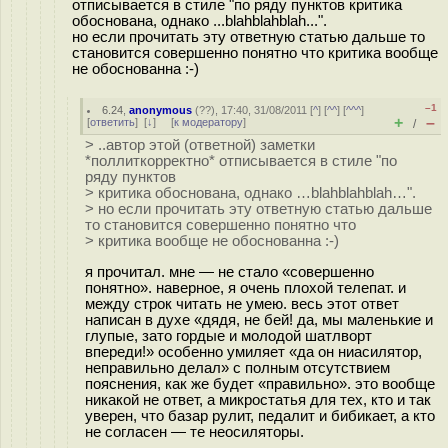
отписывается в стиле "по ряду пунктов критика
обоснована, однако ...blahblahblah...".
но если прочитать эту ответную статью дальше то
становится совершенно понятно что критика вообще
не обоснованна :-)
–1
6.24
,
anonymous
(
??
), 17:40, 31/08/2011 [
^
] [
^^
] [
^^^
]
+
–
[
ответить
]
[
↓
] [
к модератору
]
/
> ..автор этой (ответной) заметки
*поллиткорректно* отписывается в стиле "по
ряду пунктов
> критика обоснована, однако …blahblahblah…".
> но если прочитать эту ответную статью дальше
то становится совершенно понятно что
> критика вообще не обоснованна :-)
я прочитал. мне — не стало «совершенно
понятно». наверное, я очень плохой телепат. и
между строк читать не умею. весь этот ответ
написан в духе «дядя, не бей! да, мы маленькие и
глупые, зато гордые и молодой шатлворт
впереди!» особенно умиляет «да он ниасилятор,
неправильно делал» с полным отсутствием
пояснения, как же будет «правильно». это вообще
никакой не ответ, а микростатья для тех, кто и так
уверен, что базар рулит, педалит и бибикает, а кто
не согласен — те неосиляторы.