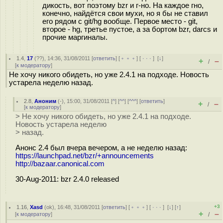
дикость, вот поэтому bzr и г-но. На каждое гно,
конечно, найдётся свои мухи, но я бы не ставил
его рядом с git/hg вообще. Первое место - git,
второе - hg, третье пустое, а за бортом bzr, darcs и
прочие маргиналы.
1.4
,
17
(
??
), 14:36, 31/08/2011 [
ответить
] [
﹢﹢﹢
] [
· · ·
]
[
↓
]
+
–
/
[
к модератору
]
Не хочу никого обидеть, но уже 2.4.1 на подходе. Новость
устарела неделю назад.
2.8
,
Аноним
(
-
), 15:00, 31/08/2011 [
^
] [
^^
] [
^^^
] [
ответить
]
+
–
/
[
к модератору
]
> Не хочу никого обидеть, но уже 2.4.1 на подходе.
Новость устарела неделю
> назад.
Анонс 2.4 был вчера вечером, а не неделю назад:
https://launchpad.net/bzr/+announcements
http://bazaar.canonical.com
30-Aug-2011: bzr 2.4.0 released
+3
1.16
,
Xasd
(
ok
), 16:48, 31/08/2011 [
ответить
] [
﹢﹢﹢
] [
· · ·
]
[
↓
] [
↑
]
+
–
[
к модератору
]
/