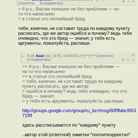
+
–
/
[
ответить
]
[
к модератору
]
> # p.s.: Bazaar конешно не без проблемм — но
то что написанно
> в статье это полнейший бред
тебе, конечно, не составит труда по каждому пункту
расписать, где же автор ошибся и почему? ведь тебе
очевидно, что это бред — значит, у тебя есть
аргументы. пожалуйста, распиши.
+3
5.19
,
Xasd
(
ok
), 16:56, 31/08/2011 [
^
] [
^^
] [
^^^
] [
ответить
]
+
–
[
к модератору
]
/
>> # p.s.: Bazaar конешно не без проблемм —
но то что написанно
>> в статье это полнейший бред
> тебе, конечно, не составит труда по каждому
пункту расписать, где же автор
> ошибся и почему? ведь тебе очевидно, что это
бред — значит,
> у тебя есть аргументы. пожалуйста, распиши.
http://groups.google.com/group/ru_bzr/msg/60f9fabcf653
7199
здесь рассписывается по *каждому* пункту
..автор этой (ответной) заметки *поллиткорректно*