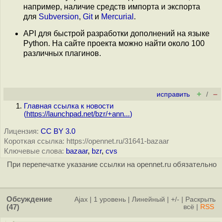
например, наличие средств импорта и экспорта
для
Subversion
,
Git
и
Mercurial
.
API для быстрой разработки дополнений на языке
Python. На сайте проекта можно найти около 100
различных плагинов.
+
–
исправить
/
Главная ссылка к новости
(
https://launchpad.net/bzr/+ann...
)
Лицензия:
CC BY 3.0
Короткая ссылка: https://opennet.ru/31641-bazaar
Ключевые слова:
bazaar
,
bzr
,
cvs
При перепечатке указание ссылки на opennet.ru обязательно
Обсуждение
Ajax
|
1 уровень
|
Линейный
|
+/-
|
Раскрыть
(47)
всё
|
RSS