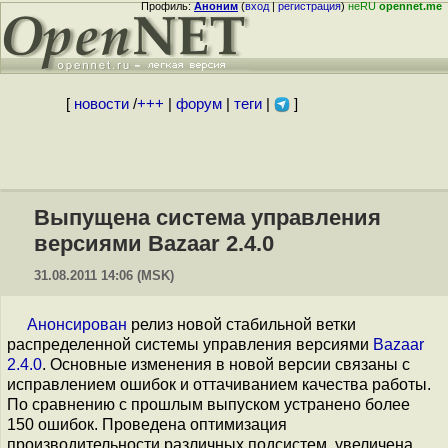
Профиль:
Аноним
(
вход
|
регистрация
)
неRU
opennet.me
[
новости
/
+++
|
форум
|
теги
|
]
Выпущена система управления
версиями Bazaar 2.4.0
31.08.2011 14:06 (MSK)
Анонсирован
релиз новой стабильной ветки
распределенной системы управления версиями
Bazaar
2.4.0
. Основные изменения в новой версии связаны с
исправлением ошибок и оттачиванием качества работы.
По сравнению с прошлым выпуском устранено более
150 ошибок. Проведена оптимизация
производительности различных подсистем, увеличена