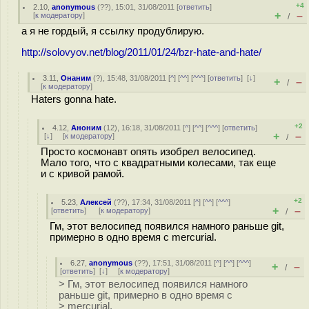
+4
2.10
,
anonymous
(
??
), 15:01, 31/08/2011 [
ответить
]
+
–
[
к модератору
]
/
а я не гордый, я ссылку продублирую.
http://solovyov.net/blog/2011/01/24/bzr-hate-and-hate/
3.11
,
Онаним
(
?
), 15:48, 31/08/2011 [
^
] [
^^
] [
^^^
] [
ответить
]
[
↓
]
+
–
/
[
к модератору
]
Haters gonna hate.
+2
4.12
,
Аноним
(
12
), 16:18, 31/08/2011 [
^
] [
^^
] [
^^^
] [
ответить
]
+
–
[
↓
] [
к модератору
]
/
Просто космонавт опять изобрел велосипед.
Мало того, что с квадратными колесами, так еще
и с кривой рамой.
+2
5.23
,
Алексей
(
??
), 17:34, 31/08/2011 [
^
] [
^^
] [
^^^
]
+
–
[
ответить
]
[
к модератору
]
/
Гм, этот велосипед появился намного раньше git,
примерно в одно время с mercurial.
6.27
,
anonymous
(
??
), 17:51, 31/08/2011 [
^
] [
^^
] [
^^^
]
+
–
/
[
ответить
]
[
↓
] [
к модератору
]
> Гм, этот велосипед появился намного
раньше git, примерно в одно время с
> mercurial.