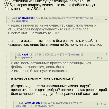
единственная из ныне существующих популярных
VCS, которая подразумевает что имена файлов могут
быть не только ASCII :-)
2.18
,
anonymous
(
??
), 16:51, 31/08/2011 [
^
] [
^^
] [
^^^
] [
ответить
]
[
↓
]
+
–
/
[
к модератору
]
> единственная из ныне существующих популярных
VCS, которая подразумевает что имена файлов
> могут быть не только ASCII :-)
ага. всем остальным просто без разницы, как файлы
называются, лишь бы в имени не было нуля и слэшика.
+2
3.22
,
Xasd
(
ok
), 17:28, 31/08/2011 [
^
] [
^^
] [
^^^
] [
ответить
]
+
–
[
к модератору
]
/
> ага. всем остальным просто без разницы, как
файлы называются, лишь бы в
> имени не было нуля и слэшика.
а пользователю -- тоже безразницы?
(безразницы -- если нормальные имена "вдруг"
превратились в кракозябры? после того как репозиторий
был склонирован на другой операционной системе)
4.25
,
anonymous
(
??
), 17:45, 31/08/2011 [
^
] [
^^
] [
^^^
]
+
–
/
[
ответить
]
[
↓
] [
к модератору
]