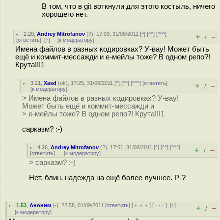
В том, что в git воткнули для этого костыль, ничего
хорошего нет.
2.20
,
Andrey Mitrofanov
(
?
), 17:03, 31/08/2011 [
^
] [
^^
] [
^^^
]
+
–
/
[
ответить
]
[
↑
] [
к модератору
]
Имена файлов в разных кодировках? У-вау! Может быть
ещё и коммит-мессажди и е-мейлы тоже? В одном репо?!
Крута!!!1
3.21
,
Xasd
(
ok
), 17:25, 31/08/2011 [
^
] [
^^
] [
^^^
] [
ответить
]
+
–
/
[
к модератору
]
> Имена файлов в разных кодировках? У-вау!
Может быть ещё и коммит-мессажди и
> е-мейлы тоже? В одном репо?! Крута!!!1
сарказм? :-)
4.26
,
Andrey Mitrofanov
(
?
), 17:51, 31/08/2011 [
^
] [
^^
] [
^^^
]
+
–
/
[
ответить
]
[
к модератору
]
> сарказм? :-)
Нет, блин, надежда на ещё более лучшее. P-?
1.53
,
Аноним
(
-
), 22:58, 01/09/2011 [
ответить
] [
﹢﹢﹢
] [
· · ·
]
[
↑
]
+
–
/
[
к модератору
]