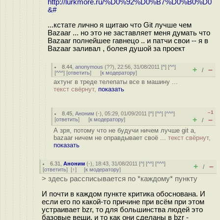
http://lurkmore.ru/%D0%92%D0%B7%D0%B0%D0
&#
...кстате лично я щитаю что Git лучше чем
Bazaar ... но это не заставляет меня думать что
Bazaar полнейшее гавнецо .. и патчи свои -- я в
Bazaar заливал , болея душой за проект
8.44
,
anonymous
(
??
), 22:56, 31/08/2011 [
^
] [
^^
]
+
–
/
[
^^^
] [
ответить
]
[
к модератору
]
ахтунг в треде телепаты все в машину ...
текст свёрнут,
показать
–1
8.45
,
Аноним
(
-
), 05:29, 01/09/2011 [
^
] [
^^
] [
^^^
]
+
–
[
ответить
]
[
к модератору
]
/
А зря, потому что не будучи ничем лучше git а,
bazaar ничем не оправдывает своё ...
текст свёрнут,
показать
6.31
,
Аноним
(
-
), 18:43, 31/08/2011 [
^
] [
^^
] [
^^^
]
+
–
/
[
ответить
]
[
↑
] [
к модератору
]
> здесь рассписывается по *каждому* пункту
И почти в каждом пункте критика обоснована. И
если его по какой-то причине при всём при этом
устраивает bzr, то для большинства людей это
базовые вещи, и то как они сделаны в bzr -