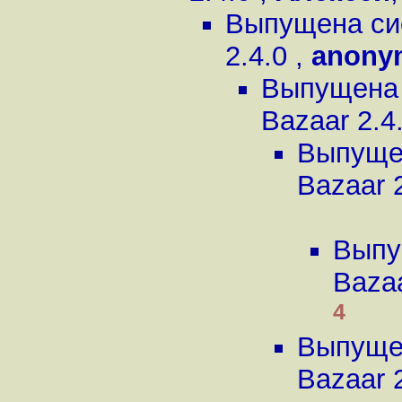
Выпущена си
2.4.0
,
anony
Выпущена 
Bazaar 2.4
Выпуще
Bazaar 
Выпу
Baza
4
Выпуще
Bazaar 