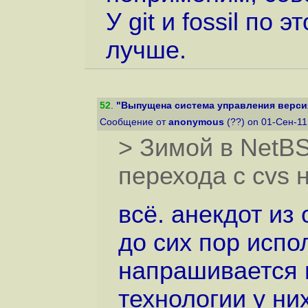
У git и fossil по
лучше.
52
.
"Выпущена система управления версиям
Сообщение от
anonymous
(??) on 01-Сен-11
> Зимой в NetB
перехода с cvs 
всё. анекдот из 
до сих пор испо
напрашивается 
технологии у ни