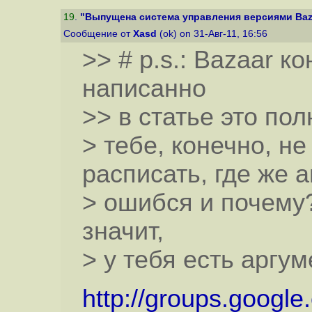
19
.
"Выпущена система управления версиями Bazaa
Сообщение от
Xasd
(ok) on 31-Авг-11, 16:56
>> # p.s.: Bazaar 
написанно
>> в статье это по
> тебе, конечно, н
расписать, где же 
> ошибся и почему?
значит,
> у тебя есть аргу
http://groups.googl