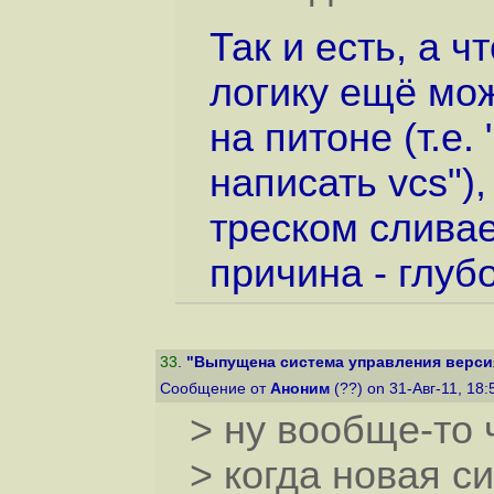
Так и есть, а ч
логику ещё мож
на питоне (т.е
написать vcs"),
треском сливает
причина - глуб
33
.
"Выпущена система управления версиям
Сообщение от
Аноним
(??) on 31-Авг-11, 18
> ну вообще-то ч
> когда новая с