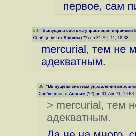
первое, сам п
30
.
"Выпущена система управления версиями Ba
Сообщение от
Аноним
(??) on 31-Авг-11, 18:38
mercurial, тем не
адекватным.
35
.
"Выпущена система управления версиями 
Сообщение от
Аноним
(??) on 31-Авг-11, 18:58
> mercurial, тем
адекватным.
Да не на много, 