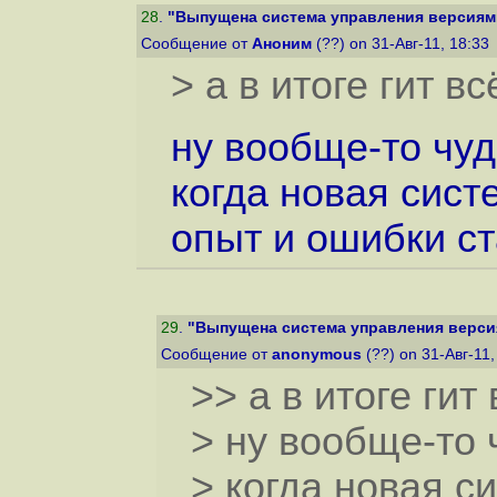
28
.
"Выпущена система управления версиями 
Сообщение от
Аноним
(??) on 31-Авг-11, 18:33
> а в итоге гит в
ну вообще-то чуде
когда новая сист
опыт и ошибки ст
29
.
"Выпущена система управления версиям
Сообщение от
anonymous
(??) on 31-Авг-11
>> а в итоге гит
> ну вообще-то ч
> когда новая с