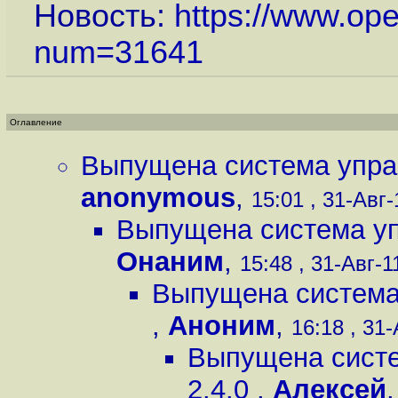
Новость:
https://www.op
num=31641
Оглавление
Выпущена система упра
anonymous
,
15:01 , 31-Авг-
Выпущена система уп
Онаним
,
15:48 , 31-Авг-11
Выпущена система 
,
Аноним
,
16:18 , 31-
Выпущена систе
2.4.0
,
Алексей