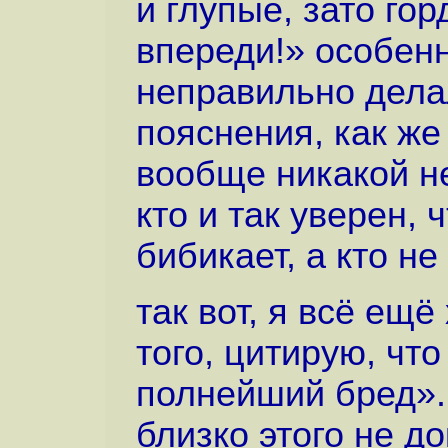
и глупые, зато го
впереди!» особенн
неправильно дела
пояснения, как же
вообще никакой не
кто и так уверен, 
бибикает, а кто н
так вот, я всё ещё
того, цитирую, что
полнейший бред».
близко этого не д