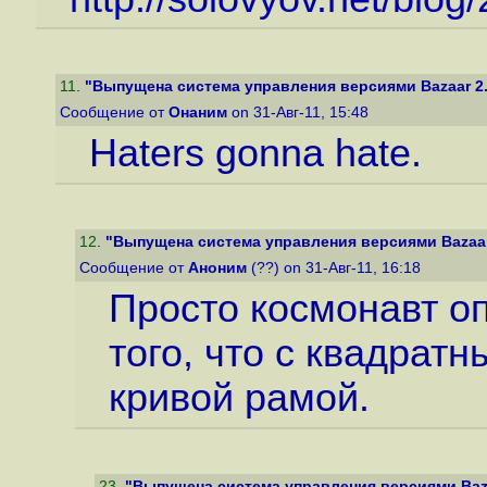
11
.
"Выпущена система управления версиями Bazaar 2.
Сообщение от
Онаним
on 31-Авг-11, 15:48
Haters gonna hate.
12
.
"Выпущена система управления версиями Bazaar 
Сообщение от
Аноним
(??) on 31-Авг-11, 16:18
Просто космонавт о
того, что с квадратн
кривой рамой.
23
.
"Выпущена система управления версиями Bazaa