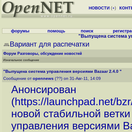
НОВОСТИ
(
+
)
КОНТ
форумы
помощь
поиск
регистр
"Выпущена система уп
Вариант для распечатки
Форум
Разговоры, обсуждение новостей
Изначальное сообщение
"Выпущена система управления версиями Bazaar 2.4.0 "
Сообщение от
opennews
(??) on 31-Авг-11, 14:09
Анонсирован
(
https://launchpad.net/b
новой стабильной ветк
управления версиями Baz