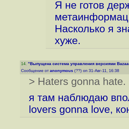
Я не готов дер
метаинформац
Насколько я зн
хуже.
14
.
"Выпущена система управления версиями Bazaar 
Сообщение от
anonymous
(??) on 31-Авг-11, 16:38
> Haters gonna hate.
я там наблюдаю впо
lovers gonna love, ко