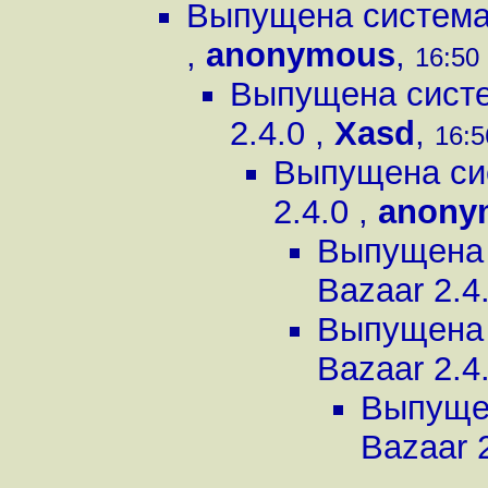
Выпущена система 
,
anonymous
,
16:50 
Выпущена систе
2.4.0
,
Xasd
,
16:5
Выпущена си
2.4.0
,
anony
Выпущена 
Bazaar 2.4
Выпущена 
Bazaar 2.4
Выпуще
Bazaar 