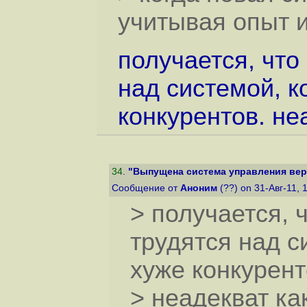
учитывая опыт 
получается, что
над системой, к
конкурентов. не
34
.
"Выпущена система управления верс
Сообщение от
Аноним
(??) on 31-Авг-11, 
> получается, 
трудятся над с
хуже конкурент
> неадекват ка