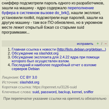
сниффер подсмотрели пароль одного из разработчиков,
зашли на машину - ядро содержало
переполнение
буфера в системном вызове do_brk()
, нашли эксплоит,
установили rootkit, подсмотрели еще паролей, зашли на
другую машину - там все ПО обновлено, но в укромном
месте лежит открытый бэкап со старыми suid
программами...
+
–
исправить
/
Главная ссылка к новости (
http://lists.debian.org/debian...
)
Обсуждение на slashdot.org
Обсуждение эксплоита для 2.4.22 ядра при помощи
которого был осуществлен взлом.
Последний и наиболее подробный отчет о взломе
серверов Debian
Лицензия:
CC BY 3.0
Источник:
slashdot.org
Короткая ссылка: https://opennet.ru/3126-suid
Ключевые слова:
suid
,
password
,
backup
,
kernel
,
sniffer
При перепечатке указание ссылки на opennet.ru обязательно