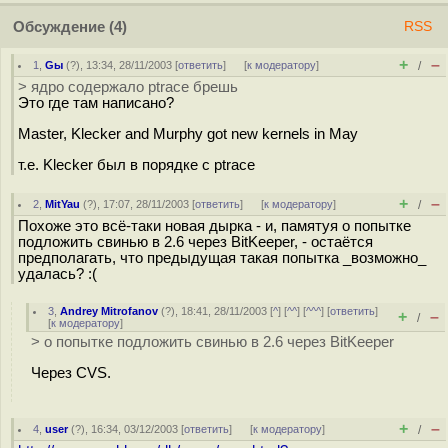
Обсуждение
(4)
RSS
+
–
1
,
Gы
(
?
), 13:34, 28/11/2003 [
ответить
]
[
к модератору
]
/
> ядро содержало ptrace брешь
Это где там написано?
Master, Klecker and Murphy got new kernels in May
т.е. Klecker был в порядке с ptrace
+
–
2
,
MitYau
(
?
), 17:07, 28/11/2003 [
ответить
]
[
к модератору
]
/
Похоже это всё-таки новая дырка - и, памятуя о попытке
подложить свинью в 2.6 через BitKeeper, - остаётся
предполагать, что предыдущая такая попытка _возможно_
удалась? :(
3
,
Andrey Mitrofanov
(
?
), 18:41, 28/11/2003 [
^
] [
^^
] [
^^^
] [
ответить
]
+
–
/
[
к модератору
]
> о попытке подложить свинью в 2.6 через BitKeeper
Через CVS.
+
–
4
,
user
(
?
), 16:34, 03/12/2003 [
ответить
]
[
к модератору
]
/