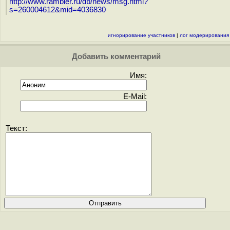
http://www.rambler.ru/db/news/msg.html?
s=260004612&mid=4036830
игнорирование участников
|
лог модерирования
Добавить комментарий
Имя:
E-Mail:
Текст: