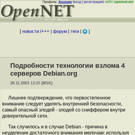
Профиль:
Аноним
(
вход
|
регистрация
)
неRU
opennet.me
[
новости
/
+++
|
форум
|
теги
|
]
Подробности технологии взлома 4
серверов Debian.org
28.11.2003 13:15 (MSK)
Лишнее подтверждение, что первостепенное
внимание следует уделять внутренней безопасности,
самый опасный злодей - злодей со сниффером внутри
доверительной сети.
Так случилось и в случае Debian - причина в
неуделении достаточного внимания мелочам: используя