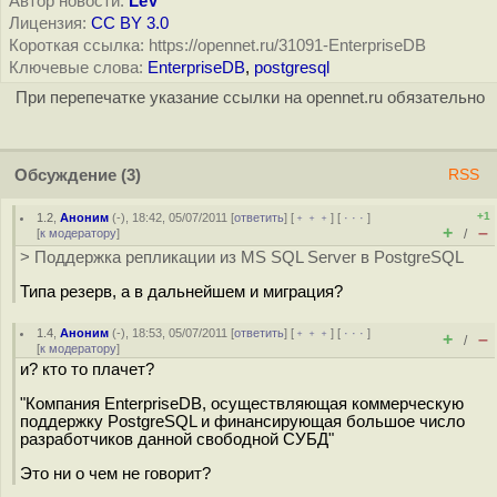
Автор новости:
LeV
Лицензия:
CC BY 3.0
Короткая ссылка: https://opennet.ru/31091-EnterpriseDB
Ключевые слова:
EnterpriseDB
,
postgresql
При перепечатке указание ссылки на opennet.ru обязательно
Обсуждение
(3)
RSS
+1
1.2
,
Аноним
(
-
), 18:42, 05/07/2011 [
ответить
] [
﹢﹢﹢
] [
· · ·
]
+
–
[
к модератору
]
/
> Поддержка репликации из MS SQL Server в PostgreSQL
Типа резерв, а в дальнейшем и миграция?
1.4
,
Аноним
(
-
), 18:53, 05/07/2011 [
ответить
] [
﹢﹢﹢
] [
· · ·
]
+
–
/
[
к модератору
]
и? кто то плачет?
"Компания EnterpriseDB, осуществляющая коммерческую
поддержку PostgreSQL и финансирующая большое число
разработчиков данной свободной СУБД"
Это ни о чем не говорит?