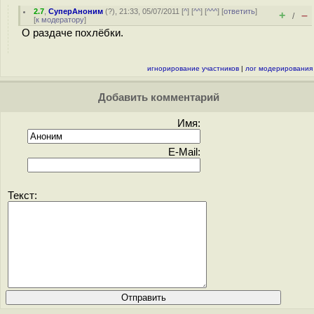
2.7
,
СуперАноним
(
?
), 21:33, 05/07/2011 [
^
] [
^^
] [
^^^
] [
ответить
]
+
–
/
[
к модератору
]
О раздаче похлёбки.
игнорирование участников
|
лог модерирования
Добавить комментарий
Имя:
E-Mail:
Текст: