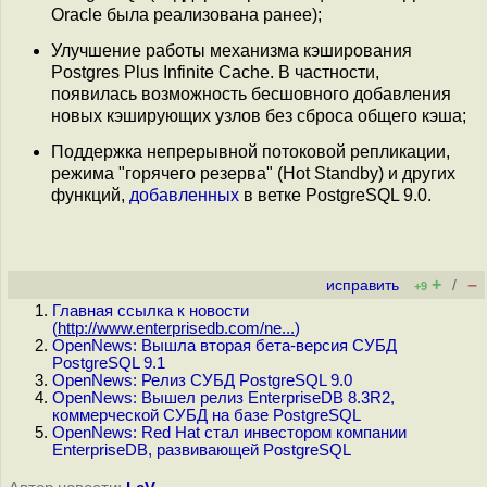
Oracle была реализована ранее);
Улучшение работы механизма кэширования
Postgres Plus Infinite Cache. В частности,
появилась возможность бесшовного добавления
новых кэширующих узлов без сброса общего кэша;
Поддержка непрерывной потоковой репликации,
режима "горячего резерва" (Hot Standby) и других
функций,
добавленных
в ветке PostgreSQL 9.0.
+
–
исправить
/
+9
Главная ссылка к новости
(
http://www.enterprisedb.com/ne...
)
OpenNews: Вышла вторая бета-версия СУБД
PostgreSQL 9.1
OpenNews: Релиз СУБД PostgreSQL 9.0
OpenNews: Вышел релиз EnterpriseDB 8.3R2,
коммерческой СУБД на базе PostgreSQL
OpenNews: Red Hat стал инвестором компании
EnterpriseDB, развивающей PostgreSQL