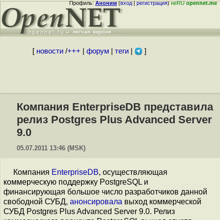
Профиль:
Аноним
(
вход
|
регистрация
)
неRU
opennet.me
[
новости
/
+++
|
форум
|
теги
|
]
Компания EnterpriseDB представила
релиз Postgres Plus Advanced Server
9.0
05.07.2011 13:46 (MSK)
Компания
EnterpriseDB
, осуществляющая
коммерческую поддержку PostgreSQL и
финансирующая большое число разработчиков данной
свободной СУБД,
анонсировала
выход коммерческой
СУБД Postgres Plus Advanced Server 9.0. Релиз