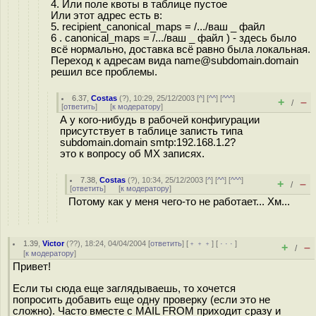
4. Или поле квоты в таблице пустое
Или этот адрес есть в:
5. recipient_canonical_maps = /.../ваш _ файл
6 . canonical_maps = /.../ваш _ файл ) - здесь было
всё нормально, доставка всё равно была локальная.
Переход к адресам вида name@subdomain.domain
решил все проблемы.
6.37
,
Costas
(
?
), 10:29, 25/12/2003 [
^
] [
^^
] [
^^^
]
+
–
/
[
ответить
]
[
к модератору
]
А у кого-нибудь в рабочей конфигурации
присутствует в таблице записть типа
subdomain.domain smtp:192.168.1.2?
это к вопросу об MX записях.
7.38
,
Costas
(
?
), 10:34, 25/12/2003 [
^
] [
^^
] [
^^^
]
+
–
/
[
ответить
]
[
к модератору
]
Потому как у меня чего-то не работает... Хм...
1.39
,
Victor
(
??
), 18:24, 04/04/2004 [
ответить
] [
﹢﹢﹢
] [
· · ·
]
+
–
/
[
к модератору
]
Привет!
Если ты сюда еще заглядываешь, то хочется
попросить добавить еще одну проверку (если это не
сложно). Часто вместе с MAIL FROM приходит сразу и