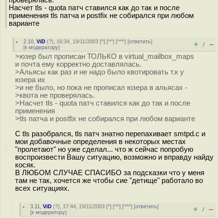
проверялась.
Насчет tls - quota патч ставился как до так и после
применения tls патча и postfix не собирался при любом
варианте
2.10
,
ViD
(
?
), 16:34, 19/11/2003 [
^
] [
^^
] [
^^^
] [
ответить
]
+
–
/
[
к модератору
]
>юзер был прописан ТОЛЬКО в virtual_mailbox_maps
и почта ему корректно доставлялась.
>Альясы как раз и не надо было квотировать т.к у
юзера их
>и не было, но пока не прописал юзера в альясах -
>квота не проверялась.
>Насчет tls - quota патч ставился как до так и после
применения
>tls патча и postfix не собирался при любом варианте
С tls разобрался, tls патч знатно перепахивает smtpd.c и
мои добавочные определения в некоторых местах
"пролетают" но уже сделал... что ж сейчас попробую
воспроизвести Вашу ситуацию, возможно и вправду найду
косяк.
В ЛЮБОМ СЛУЧАЕ СПАСИБО за подсказки что у меня
там не так, хочется же чтобы сие "детище" работало во
всех ситуациях.
3.11
,
ViD
(
?
), 17:44, 19/11/2003 [
^
] [
^^
] [
^^^
] [
ответить
]
+
–
/
[
к модератору
]