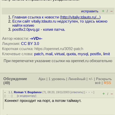
+
–
исправить
/
Главная ссылка к новости (
http://vitaliy.tdauto.ru/...
)
Если сайт vitaliy.tdauto.ru недоступен, то здесь можно
найти копию
postfix2.0pvq.gz - копия патча.
Автор новости:
-=VD=-
Лицензия:
CC BY 3.0
Короткая ссылка: https://opennet.ru/3092-patch
Ключевые слова:
patch
,
mail
,
virtual
,
quota
,
mysql
,
postfix
,
limit
При перепечатке указание ссылки на opennet.ru обязательно
Обсуждение
Ajax
|
1 уровень
|
Линейный
|
+/-
|
Раскрыть
(49)
всё
|
RSS
1.1
,
Roman Y. Bogdanov
(
?
), 08:20, 19/11/2003 [
ответить
] [
﹢﹢﹢
]
+
–
/
[
· · ·
]
[
к модератору
]
Коннект проходит на порт, а потом таймаут.