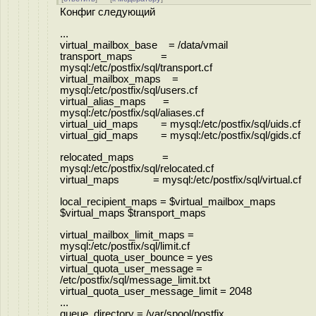
Конфиг следующий
...
virtual_mailbox_base = /data/vmail
transport_maps =
mysql:/etc/postfix/sql/transport.cf
virtual_mailbox_maps =
mysql:/etc/postfix/sql/users.cf
virtual_alias_maps =
mysql:/etc/postfix/sql/aliases.cf
virtual_uid_maps = mysql:/etc/postfix/sql/uids.cf
virtual_gid_maps = mysql:/etc/postfix/sql/gids.cf
relocated_maps =
mysql:/etc/postfix/sql/relocated.cf
virtual_maps = mysql:/etc/postfix/sql/virtual.cf
local_recipient_maps = $virtual_mailbox_maps
$virtual_maps $transport_maps
virtual_mailbox_limit_maps =
mysql:/etc/postfix/sql/limit.cf
virtual_quota_user_bounce = yes
virtual_quota_user_message =
/etc/postfix/sql/message_limit.txt
virtual_quota_user_message_limit = 2048
...
queue_directory = /var/spool/postfix