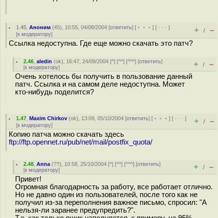
1.45
,
Аноним
(
45
), 10:55, 04/08/2004 [
ответить
] [
﹢﹢﹢
] [
· · ·
]
+
–
/
[
к модератору
]
Ссылка недоступна. Где еще можно скачать это патч?
2.46
,
aledin
(
ok
), 16:47, 24/09/2004 [
^
] [
^^
] [
^^^
] [
ответить
]
+
–
/
[
к модератору
]
Очень хотелось бы получить в пользование данный
патч. Ссылка и на самом деле недоступна. Может
кто-нибудь поделится?
1.47
,
Maxim Chirkov
(
ok
), 13:09, 05/10/2004 [
ответить
] [
﹢﹢﹢
] [
· · ·
]
+
–
/
[
к модератору
]
Копию патча можно скачать здесь
ftp://ftp.opennet.ru/pub/net/mail/postfix_quota/
2.48
,
Anna
(
??
), 10:58, 25/10/2004 [
^
] [
^^
] [
^^^
] [
ответить
]
+
–
/
[
к модератору
]
Привет!
Огромная благодарность за работу, все работает отлично.
Но не давно один из пользователей, после того как не
получил из-за переполнения важное письмо, спросил: "А
нельзя-ли заранее предупредить?".