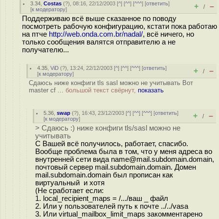
3.34
,
Costas
(
?
), 08:16, 22/12/2003 [
^
] [
^^
] [
^^^
] [
ответить
]
+
–
/
[
к модератору
]
Поддерживаю всё выше сказанное по поводу
посмотреть рабочую конфигурацию, кстати пока работаю
на птче
http://web.onda.com.br/nadal/
, всё ничего, но
только сообщения валятся отправителю а не
получателю...
4.35
,
ViD
(
?
), 13:24, 22/12/2003 [
^
] [
^^
] [
^^^
] [
ответить
]
+
–
/
[
к модератору
]
Сдаюсь ниже конфиги tls sasl можно не учитывать Вот
master cf ...
большой текст свёрнут,
показать
5.36
,
swap
(
?
), 16:43, 23/12/2003 [
^
] [
^^
] [
^^^
] [
ответить
]
+
–
/
[
к модератору
]
> Сдаюсь :) ниже конфиги tls/sasl можно не
учитывать
С Вашей всё получилось, работает, спасибо.
Вообще проблема была в том, что у меня адреса во
внутренней сети вида name@mail.subdomain.domain,
почтовый сервер mail.subdomain.domain. Домен
mail.subdomain.domain был прописан как
виртуальный и хотя
(Не сработает если:
1. local_recipient_maps = /.../ваш _ файл
2. Или у пользователей путь к почте ../../vasa
3. Или virtual_mailbox_limit_maps закомментарено