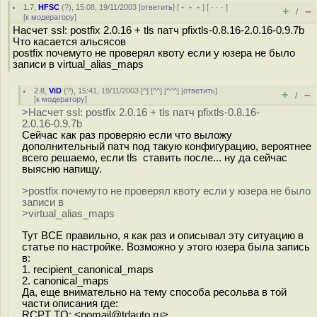
1.7
,
HFSC
(
?
), 15:08, 19/11/2003 [
ответить
] [
﹢﹢﹢
] [
· · ·
]
+
–
/
[
к модератору
]
Насчет ssl: postfix 2.0.16 + tls патч pfixtls-0.8.16-2.0.16-0.9.7b
Что касается альсясов
postfix почемуто не проверял квоту если у юзера не было
записи в virtual_alias_maps
2.8
,
ViD
(
?
), 15:41, 19/11/2003 [
^
] [
^^
] [
^^^
] [
ответить
]
+
–
/
[
к модератору
]
>Насчет ssl: postfix 2.0.16 + tls патч pfixtls-0.8.16-
2.0.16-0.9.7b
Сейчас как раз проверяю если что выложу
дополнительный патч под такую конфигурацию, вероятнее
всего решаемо, если tls ставить после... ну да сейчас
выясню напищу.
>postfix почемуто не проверял квоту если у юзера не было
записи в
>virtual_alias_maps
Тут ВСЕ правильно, я как раз и описывал эту ситуацию в
статье по настройке. Возможно у этого юзера была запись
в:
1. recipient_canonical_maps
2. canonical_maps
Да, еще внимательно на тему способа ресольва в той
части описания где:
RCPT TO: <nomail@tdauto.ru>