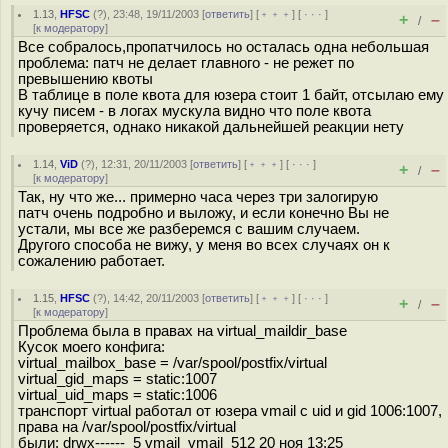
1.13
,
HFSC
(
?
), 23:48, 19/11/2003 [
ответить
] [
﹢﹢﹢
] [
· · ·
]
+
–
/
[
к модератору
]
Все собралось,пропатчилось но осталась одна небольшая
проблема: патч не делает главного - не режет по
превышению квоты
В таблице в поле квота для юзера стоит 1 байт, отсылаю ему
кучу писем - в логах мускула видно что поле квота
проверяется, однако никакой дальнейшей реакции нету
1.14
,
ViD
(
?
), 12:31, 20/11/2003 [
ответить
] [
﹢﹢﹢
] [
· · ·
]
+
–
/
[
к модератору
]
Так, ну что же... примерно часа через три залогирую
патч очень подробно и выложу, и если конечно Вы не
устали, мы все же разберемся с вашим случаем.
Другого способа не вижу, у меня во всех случаях он к
сожалению работает.
1.15
,
HFSC
(
?
), 14:42, 20/11/2003 [
ответить
] [
﹢﹢﹢
] [
· · ·
]
+
–
/
[
к модератору
]
Проблема была в правах на virtual_maildir_base
Кусок моего конфига:
virtual_mailbox_base = /var/spool/postfix/virtual
virtual_gid_maps = static:1007
virtual_uid_maps = static:1006
транспорт virtual работал от юзера vmail с uid и gid 1006:1007,
права на /var/spool/postfix/virtual
были: drwx------ 5 vmail vmail 512 20 ноя 13:25