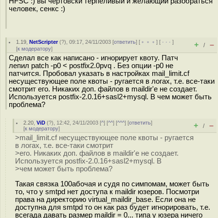
HFSC :) вы чертовски терпеливый и желающий разобраться
человек, сенкс :)
1.19
,
NetScripter
(
?
), 09:17, 24/11/2003 [
ответить
] [
﹢﹢﹢
] [
· · ·
]
+
–
/
[
к модератору
]
Сделал все как написано - игнорирует квоту. Патч
лепил patch -p0 < postfix2.0pvq . Без опции -p0 не
патчится. Пробовал указать в настройках mail_limit.cf
несуществующее поле квоты - ругается в логах, т.е. все-таки
смотрит его. Никаких доп. файлов в maildir'e не создает.
Используется postfix-2.0.16+sasl2+mysql. В чем может быть
проблема?
2.20
,
ViD
(
?
), 12:42, 24/11/2003 [
^
] [
^^
] [
^^^
] [
ответить
]
+
–
/
[
к модератору
]
>mail_limit.cf несуществующее поле квоты - ругается
в логах, т.е. все-таки смотрит
>его. Никаких доп. файлов в maildir'e не создает.
Используется postfix-2.0.16+sasl2+mysql. В
>чем может быть проблема?
Такая связка 100абочая и судя по симпомам, может быть
то, что у smtpd нет доступа к maildir юзеров. Посмотри
права на директорию virtual_maildir_base. Если она не
доступна для smtpd то он как раз будет игнорировать, т.е.
всегада давать размер maildir = 0... типа у юзера ничего