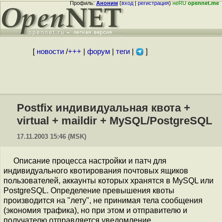
Профиль:
Аноним
(
вход
|
регистрация
)
неRU
opennet.me
[
новости
/
+++
|
форум
|
теги
|
]
Postfix индивидуальная квота +
virtual + maildir + MySQL/PostgreSQL
17.11.2003 15:46 (MSK)
Описание процесса настройки и патч для
индивидуального квотирования почтовых ящиков
пользователей, аккаунты которых хранятся в MySQL или
PostgreSQL. Определение превышения квоты
производится на "лету", не принимая тела сообщения
(экономия трафика), но при этом и отправителю и
получателю отправляется уведомление.