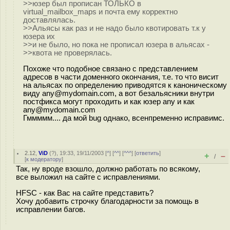
>>юзер был прописан ТОЛЬКО в
virtual_mailbox_maps и почта ему корректно
доставлялась.
>>Альясы как раз и не надо было квотировать т.к у
юзера их
>>и не было, но пока не прописал юзера в альясах -
>>квота не проверялась.
Похоже что подобное связано с представлением
адресов в части доменного окончания, т.е. то что висит
на альясах по определению приводятся к каноническому
виду any@mydomain.com, а вот безальясники внутри
постфикса могут проходить и как юзер any и как
any@mydomain.com
Гммммм.... да мой bug однако, всенпременно исправимс.
2.12
,
ViD
(
?
), 19:33, 19/11/2003 [
^
] [
^^
] [
^^^
] [
ответить
]
+
–
/
[
к модератору
]
Так, ну вроде взошло, должно работать по всякому,
все выложил на сайте с исправлениями.
HFSC - как Вас на сайте представить?
Хочу добавить строчку благодарности за помощь в
исправлении багов.