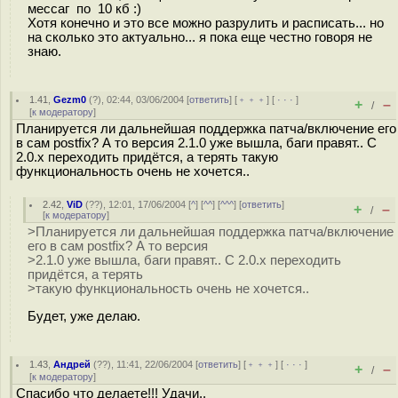
мессаг по 10 кб :)
Хотя конечно и это все можно разрулить и расписать... но
на сколько это актуально... я пока еще честно говоря не
знаю.
1.41
,
Gezm0
(
?
), 02:44, 03/06/2004 [
ответить
] [
﹢﹢﹢
] [
· · ·
]
+
–
/
[
к модератору
]
Планируется ли дальнейшая поддержка патча/включение его
в сам postfix? А то версия 2.1.0 уже вышла, баги правят.. С
2.0.x переходить придётся, а терять такую
функциональность очень не хочется..
2.42
,
ViD
(
??
), 12:01, 17/06/2004 [
^
] [
^^
] [
^^^
] [
ответить
]
+
–
/
[
к модератору
]
>Планируется ли дальнейшая поддержка патча/включение
его в сам postfix? А то версия
>2.1.0 уже вышла, баги правят.. С 2.0.x переходить
придётся, а терять
>такую функциональность очень не хочется..
Будет, уже делаю.
1.43
,
Андрей
(
??
), 11:41, 22/06/2004 [
ответить
] [
﹢﹢﹢
] [
· · ·
]
+
–
/
[
к модератору
]
Спасибо что делаете!!! Удачи..