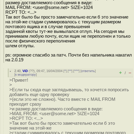
размер доставляемого сообщения в виде:
MAIL FROM: <user@some.net> SIZE=1024
RCPT TO: <...>
Так вот было бы просто замечательно если б это значение
на этой-же стадии суммировалось с текущим размером
почтового ящика и в случае превышения
заданной квоты тут-же вымылался отлуп. На сегодня мы
принимаем любую почту, если ящик не переполнен и только
после физического переполнения
шлем отлупы.
ps: огромное спасибо за патч. Почти без напильника накатил
на 2.0.19
2.40
,
ViD
(
??
), 09:47, 16/04/2004 [
^
] [
^^
] [
^^^
] [
ответить
]
+
–
/
[
к модератору
]
>Привет!
>
>Если ты сюда еще заглядываешь, то хочется попросить
добавить еще одну проверку
>(если это не сложно). Часто вместе с MAIL FROM
приходит сразу
>и размер доставляемого сообщения в виде:
>MAIL FROM: <user@some.net> SIZE=1024
>RCPT TO: <...>
>Так вот было бы просто замечательно если б это
значение на этой-же
>стадии суммировалось с текущим размером почтового