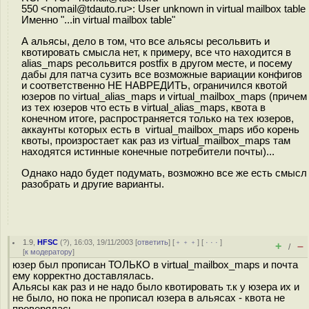
550 <nomail@tdauto.ru>: User unknown in virtual mailbox table
Именно "...in virtual mailbox table"
А альясы, дело в том, что все альясы ресольвить и
квотировать смысла нет, к примеру, все что находится в
alias_maps ресольвится postfix в другом месте, и посему
дабы для патча сузить все возможные вариации конфигов
и соответственно НЕ НАВРЕДИТЬ, ограничился квотой
юзеров по virtual_alias_maps и virtual_mailbox_maps (причем
из тех юзеров что есть в virtual_alias_maps, квота в
конечном итоге, распространяется только на тех юзеров,
аккаунты которых есть в virtual_mailbox_maps ибо корень
квоты, произростает как раз из virtual_mailbox_maps там
находятся истинные конечные потребители почты)...
Однако надо будет подумать, возможно все же есть смысл
разобрать и другие варианты.
1.9
,
HFSC
(
?
), 16:03, 19/11/2003 [
ответить
] [
﹢﹢﹢
] [
· · ·
]
+
–
/
[
к модератору
]
юзер был прописан ТОЛЬКО в virtual_mailbox_maps и почта
ему корректно доставлялась.
Альясы как раз и не надо было квотировать т.к у юзера их и
не было, но пока не прописал юзера в альясах - квота не