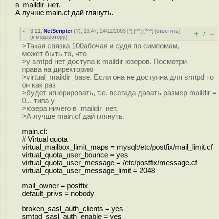
в maildir нет.
А лучше main.cf дай глянуть.
3.21
,
NetScripter
(
?
), 13:47, 24/11/2003 [
^
] [
^^
] [
^^^
] [
ответить
]
+
–
/
[
к модератору
]
>Такая связка 100абочая и судя по симпомам,
может быть то, что
>у smtpd нет доступа к maildir юзеров. Посмотри
права на директорию
>virtual_maildir_base. Если она не доступна для smtpd то
он как раз
>будет игнорировать, т.е. всегада давать размер maildir =
0... типа у
>юзера ничего в maildir нет.
>А лучше main.cf дай глянуть.
main.cf:
# Virtual quota
virtual_mailbox_limit_maps = mysql:/etc/postfix/mail_limit.cf
virtual_quota_user_bounce = yes
virtual_quota_user_message = /etc/postfix/message.cf
virtual_quota_user_message_limit = 2048
mail_owner = postfix
default_privs = nobody
broken_sasl_auth_clients = yes
smtpd_sasl_auth_enable = yes