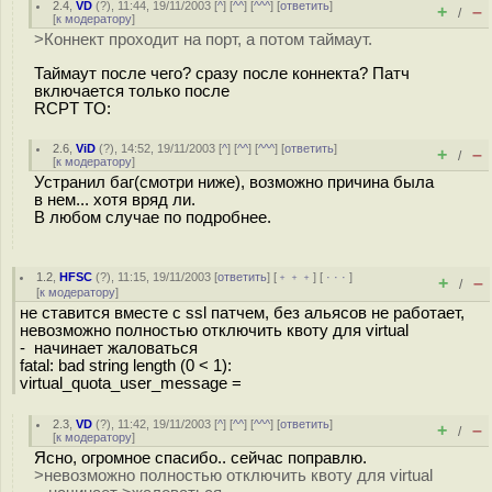
2.4
,
VD
(
?
), 11:44, 19/11/2003 [
^
] [
^^
] [
^^^
] [
ответить
]
+
–
/
[
к модератору
]
>Коннект проходит на порт, а потом таймаут.
Таймаут после чего? сразу после коннекта? Патч
включается только после
RCPT TO:
2.6
,
ViD
(
?
), 14:52, 19/11/2003 [
^
] [
^^
] [
^^^
] [
ответить
]
+
–
/
[
к модератору
]
Устранил баг(смотри ниже), возможно причина была
в нем... хотя вряд ли.
В любом случае по подробнее.
1.2
,
HFSC
(
?
), 11:15, 19/11/2003 [
ответить
] [
﹢﹢﹢
] [
· · ·
]
+
–
/
[
к модератору
]
не ставится вместе с ssl патчем, без альясов не работает,
невозможно полностью отключить квоту для virtual
- начинает жаловаться
fatal: bad string length (0 < 1):
virtual_quota_user_message =
2.3
,
VD
(
?
), 11:42, 19/11/2003 [
^
] [
^^
] [
^^^
] [
ответить
]
+
–
/
[
к модератору
]
Ясно, огромное спасибо.. сейчас поправлю.
>невозможно полностью отключить квоту для virtual