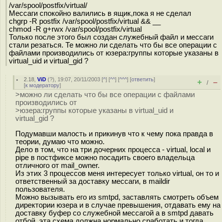
/var/spool/postfix/virtual/
Мессаги спокойно валились в ящик,пока я не сделал
chgrp -R postfix /var/spool/postfix/virtual && __
chmod -R g+rwx /var/spool/postfix/virtual
Только после этого был создан служебный файл и мессаги
стали резаться. Те можно ли сделать что бы все операции с
файлами производились от юзера:группы которые указаны в
virtual_uid и virtual_gid ?
2.18
,
ViD
(
?
), 19:07, 20/11/2003 [
^
] [
^^
] [
^^^
] [
ответить
]
+
–
/
[
к модератору
]
>можно ли сделать что бы все операции с файлами
производились от
>юзера:группы которые указаны в virtual_uid и
virtual_gid ?
Подумавши малость и прикинув что к чему пока правда в
теории, думаю что можно.
Дело в том, что на три дочерних процесса - virtual, local и
pipe в постфиксе можно посадить своего владельца
отличного от mail_owner.
Из этих 3 процессов меня интересует только virtual, он то и
ответственный за доставку мессаги, в maildir
пользователя.
Можно вызывать его из smtpd, заставлять смотреть объем
директории юзера и в случае превышения, отдавать ему на
доставку буфер со служебной мессагой а в smtpd давать
отбой, эта схема должна нормально сработать и тогда