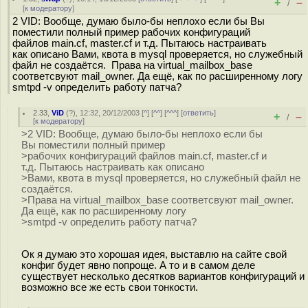
+
–
/
[
к модератору
]
2 VID: Вообще, думаю было-бы неплохо если бы Вы
поместили полный пример рабочих конфигураций
файлов main.cf, master.cf и т.д. Пытаюсь настраивать
как описано Вами, квота в mysql проверяется, но служебный
файл не создаётся. Права на virtual_mailbox_base
соответсвуют mail_owner. Да ещё, как по расширенному логу
smtpd -v определить работу патча?
2.33
,
ViD
(
?
), 12:32, 20/12/2003 [
^
] [
^^
] [
^^^
] [
ответить
]
+
–
/
[
к модератору
]
>2 VID: Вообще, думаю было-бы неплохо если бы
Вы поместили полный пример
>рабочих конфигураций файлов main.cf, master.cf и
т.д. Пытаюсь настраивать как описано
>Вами, квота в mysql проверяется, но служебный файл не
создаётся.
>Права на virtual_mailbox_base соответсвуют mail_owner.
Да ещё, как по расширенному логу
>smtpd -v определить работу патча?
Ок я думаю это хорошая идея, выставлю на сайте свой
конфиг будет явно попроще. А то и в самом деле
существует несколько десятков вариантов конфигураций и
возможно все же есть свои тонкости.