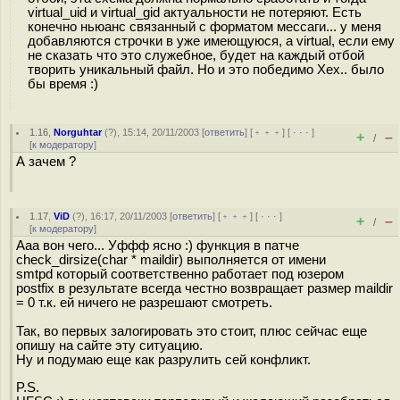
virtual_uid и virtual_gid актуальности не потеряют. Есть
конечно ньюанс связанный с форматом мессаги... у меня
добавляются строчки в уже имеющуюся, а virtual, если ему
не сказать что это служебное, будет на каждый отбой
творить уникальный файл. Но и это победимо Хех.. было
бы время :)
1.16
,
Norguhtar
(
?
), 15:14, 20/11/2003 [
ответить
] [
﹢﹢﹢
] [
· · ·
]
+
–
/
[
к модератору
]
А зачем ?
1.17
,
ViD
(
?
), 16:17, 20/11/2003 [
ответить
] [
﹢﹢﹢
] [
· · ·
]
+
–
/
[
к модератору
]
Ааа вон чего... Уффф ясно :) функция в патче
check_dirsize(char * maildir) выполняется от имени
smtpd который соответственно работает под юзером
postfix в результате всегда честно возвращает размер maildir
= 0 т.к. ей ничего не разрешают смотреть.
Так, во первых залогировать это стоит, плюс сейчас еще
опишу на сайте эту ситуацию.
Ну и подумаю еще как разрулить сей конфликт.
P.S.