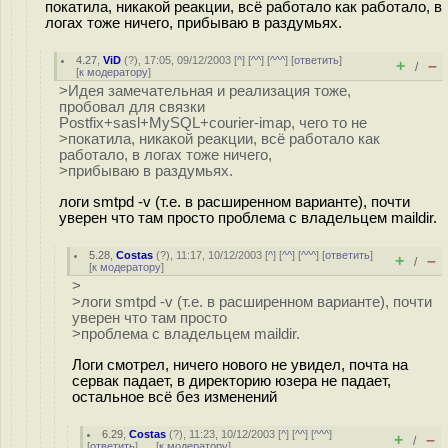
покатила, никакой реакции, всё работало как работало, в
логах тоже ничего, прибываю в раздумьях.
4.27
,
ViD
(
?
), 17:05, 09/12/2003 [
^
] [
^^
] [
^^^
] [
ответить
]
+
–
/
[
к модератору
]
>Идея замечательная и реализация тоже,
пробовал для связки
Postfix+sasl+MySQL+courier-imap, чего то не
>покатила, никакой реакции, всё работало как
работало, в логах тоже ничего,
>прибываю в раздумьях.
логи smtpd -v (т.е. в расширенном варианте), почти
уверен что там просто проблема с владельцем maildir.
5.28
,
Costas
(
?
), 11:17, 10/12/2003 [
^
] [
^^
] [
^^^
] [
ответить
]
+
–
/
[
к модератору
]
>
>логи smtpd -v (т.е. в расширенном варианте), почти
уверен что там просто
>проблема с владельцем maildir.
Логи смотрел, ничего нового не увидел, почта на
сервак падает, в директорию юзера не падает,
остальное всё без изменений
6.29
,
Costas
(
?
), 11:23, 10/12/2003 [
^
] [
^^
] [
^^^
]
+
–
/
[
ответить
]
[
к модератору
]