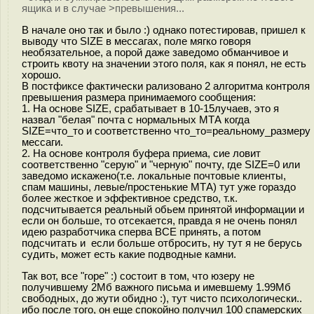
ящика и в случае >превышения...
В начале оно так и было :) однако потестировав, пришел к
выводу что SIZE в мессагах, поле мягко говоря
необязательное, а порой даже заведомо обманчивое и
строить квоту на значении этого поля, как я понял, не есть
хорошо.
В постфиксе фактически рализовано 2 алгоритма контроля
превышения размера принимаемого сообщения:
1. На основе SIZE, срабатывает в 10-15лучаев, это я
назвал "белая" почта с нормальных МТА когда
SIZE=что_то и соответственно что_то=реальному_размеру
мессаги.
2. На основе контроля буфера приема, сие ловит
соответственно "серую" и "черную" почту, где SIZE=0 или
заведомо искажено(т.е. локальные почтовые клиенты,
спам машины, левые/простенькие МТА) тут уже гораздо
более жесткое и эффективное средство, т.к.
подсчитывается реальный обьем принятой информации и
если он больше, то отсекается, правда я не очень понял
идею разработчика сперва ВСЕ принять, а потом
подсчитать и если больше отбросить, ну тут я не берусь
судить, может есть какие подводные камни.
Так вот, все "горе" :) состоит в том, что юзеру не
получившему 2Мб важного письма и имевшему 1.99Мб
свободных, до жути обидно :), тут чисто психологически..
ибо после того, он еще спокойно получил 100 спамерских