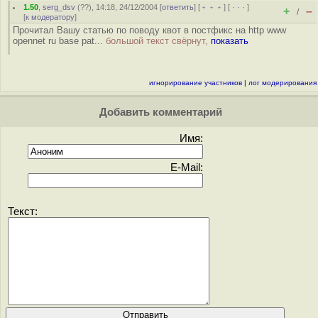
1.50
,
serg_dsv
(
??
), 14:18, 24/12/2004 [
ответить
] [
﹢﹢﹢
] [
· · ·
]
+
–
/
[
к модератору
]
Прочитал Вашу статью по поводу квот в постфикс на http www
opennet ru base pat...
большой текст свёрнут,
показать
игнорирование участников
|
лог модерирования
Добавить комментарий
Имя:
E-Mail:
Текст: