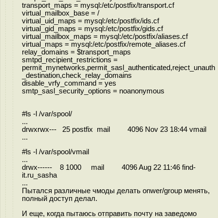
transport_maps = mysql:/etc/postfix/transport.cf
virtual_mailbox_base = /
virtual_uid_maps = mysql:/etc/postfix/ids.cf
virtual_gid_maps = mysql:/etc/postfix/gids.cf
virtual_mailbox_maps = mysql:/etc/postfix/aliases.cf
virtual_maps = mysql:/etc/postfix/remote_aliases.cf
relay_domains = $transport_maps
smtpd_recipient_restrictions =
permit_mynetworks,permit_sasl_authenticated,reject_unauth
_destination,check_relay_domains
disable_vrfy_command = yes
smtp_sasl_security_options = noanonymous
#ls -l /var/spool/
...
drwxrwx--- 25 postfix mail 4096 Nov 23 18:44 vmail
...
#ls -l /var/spool/vmail
...
drwx------ 8 1000 mail 4096 Aug 22 11:46 find-
it.ru_sasha
...
Пытался различные чмоды делать onwer/group менять,
полный доступ делал.
И еще, когда пытаюсь отправить почту на заведомо