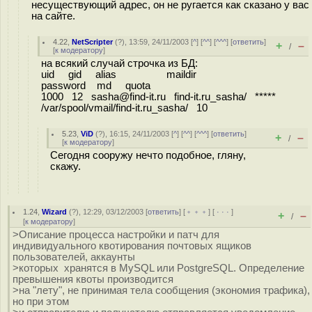
несуществующий адрес, он не ругается как сказано у вас
на сайте.
4.22
,
NetScripter
(
?
), 13:59, 24/11/2003 [
^
] [
^^
] [
^^^
] [
ответить
]
+
–
/
[
к модератору
]
на всякий случай строчка из БД:
uid gid alias maildir
password md quota
1000 12 sasha@find-it.ru find-it.ru_sasha/ *****
/var/spool/vmail/find-it.ru_sasha/ 10
5.23
,
ViD
(
?
), 16:15, 24/11/2003 [
^
] [
^^
] [
^^^
] [
ответить
]
+
–
/
[
к модератору
]
Сегодня сооружу нечто подобное, гляну,
скажу.
1.24
,
Wizard
(
?
), 12:29, 03/12/2003 [
ответить
] [
﹢﹢﹢
] [
· · ·
]
+
–
/
[
к модератору
]
>Описание процесса настройки и патч для
индивидуального квотирования почтовых ящиков
пользователей, аккаунты
>которых хранятся в MySQL или PostgreSQL. Определение
превышения квоты производится
>на "лету", не принимая тела сообщения (экономия трафика),
но при этом