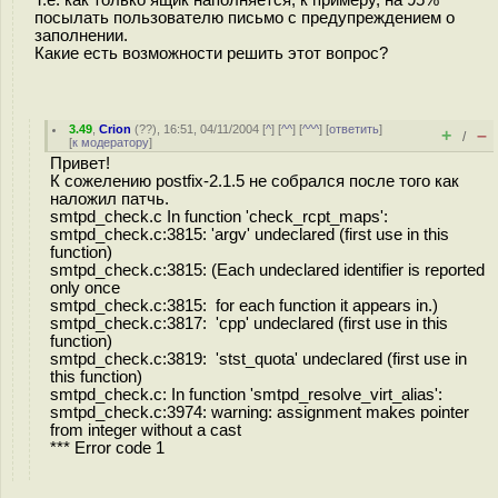
Т.е. как только ящик наполняется, к примеру, на 95%
посылать пользователю письмо с предупреждением о
заполнении.
Какие есть возможности решить этот вопрос?
3.49
,
Crion
(
??
), 16:51, 04/11/2004 [
^
] [
^^
] [
^^^
] [
ответить
]
+
–
/
[
к модератору
]
Привет!
К сожелению postfix-2.1.5 не собрался после того как
наложил патчь.
smtpd_check.c In function 'check_rcpt_maps':
smtpd_check.c:3815: 'argv' undeclared (first use in this
function)
smtpd_check.c:3815: (Each undeclared identifier is reported
only once
smtpd_check.c:3815: for each function it appears in.)
smtpd_check.c:3817: 'cpp' undeclared (first use in this
function)
smtpd_check.c:3819: 'stst_quota' undeclared (first use in
this function)
smtpd_check.c: In function 'smtpd_resolve_virt_alias':
smtpd_check.c:3974: warning: assignment makes pointer
from integer without a cast
*** Error code 1