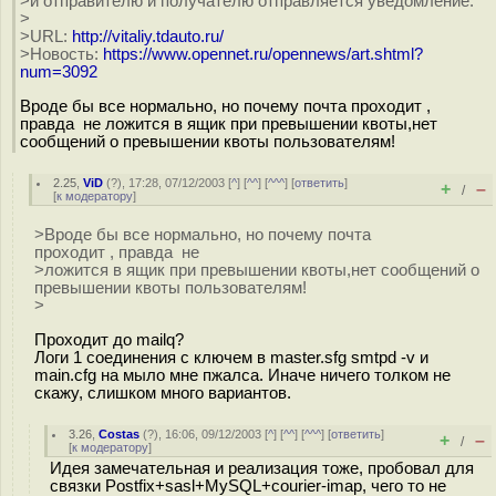
>и отправителю и получателю отправляется уведомление.
>
>URL:
http://vitaliy.tdauto.ru/
>Новость:
https://www.opennet.ru/opennews/art.shtml?
num=3092
Вроде бы все нормально, но почему почта проходит ,
правда не ложится в ящик при превышении квоты,нет
сообщений о превышении квоты пользователям!
2.25
,
ViD
(
?
), 17:28, 07/12/2003 [
^
] [
^^
] [
^^^
] [
ответить
]
+
–
/
[
к модератору
]
>Вроде бы все нормально, но почему почта
проходит , правда не
>ложится в ящик при превышении квоты,нет сообщений о
превышении квоты пользователям!
>
Проходит до mailq?
Логи 1 соединения с ключем в master.sfg smtpd -v и
main.cfg на мыло мне пжалса. Иначе ничего толком не
скажу, слишком много вариантов.
3.26
,
Costas
(
?
), 16:06, 09/12/2003 [
^
] [
^^
] [
^^^
] [
ответить
]
+
–
/
[
к модератору
]
Идея замечательная и реализация тоже, пробовал для
связки Postfix+sasl+MySQL+courier-imap, чего то не