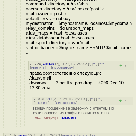
command_directory = /usr/sbin
daemon_directory = /usr/libexec/postfix
mail_owner = postfix
default_privs = nobody
mydestination = $myhostname, localhost.$mydomain
relay_domains = $transport_maps
alias_maps = hash:/etc/aliases
alias_database = hash:/etc/aliases
mail_spool_directory = /var/mail
smtpd_banner = $myhostname ESMTP $mail_name
...
7.30
,
Costas
(
?
), 11:27, 10/12/2003 [
^
] [
^^
] [
^^^
]
+
–
/
[
ответить
]
[
к модератору
]
права соответственно следующие
/data/vmail
drwxrwx--- 3 postfix postdrop 4096 Dec 10
13:30 vmail
8.31
,
ViD
(
?
), 09:29, 16/12/2003 [
^
] [
^^
] [
^^^
]
+
–
/
[
ответить
]
[
к модератору
]
Прошу прощение за задержку с ответом По
сути вопроса, из конфига понятно что пр...
текст свёрнут,
показать
1.32
,
swap
(
?
), 16:14, 16/12/2003 [
ответить
] [
﹢﹢﹢
] [
· · ·
]