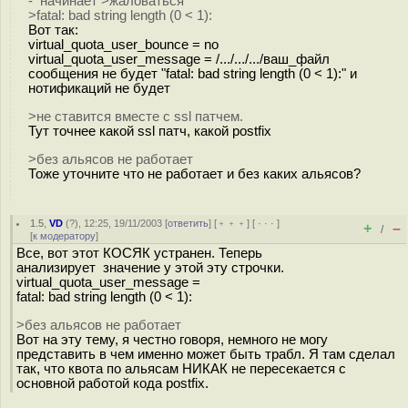
- начинает >жаловаться
>fatal: bad string length (0 < 1):
Вот так:
virtual_quota_user_bounce = no
virtual_quota_user_message = /.../.../.../ваш_файл
сообщения не будет "fatal: bad string length (0 < 1):" и
нотификаций не будет
>не ставится вместе с ssl патчем.
Тут точнее какой ssl патч, какой postfix
>без альясов не работает
Тоже уточните что не работает и без каких альясов?
1.5
,
VD
(
?
), 12:25, 19/11/2003 [
ответить
] [
﹢﹢﹢
] [
· · ·
]
+
–
/
[
к модератору
]
Все, вот этот КОСЯК устранен. Теперь
анализирует значение у этой эту строчки.
virtual_quota_user_message =
fatal: bad string length (0 < 1):
>без альясов не работает
Вот на эту тему, я честно говоря, немного не могу
представить в чем именно может быть трабл. Я там сделал
так, что квота по альясам НИКАК не пересекается с
основной работой кода postfix.