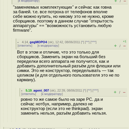
+
–
[
к модератору
]
/
"заменяемых комплектующих" и сейчас как говна
за баней. т.е. все потроха от телефонов вполне
себе можно купить, но никому это не нужно, кроме
сборщиков. поэтому в данном случае "открытость
аппаратуры" == "возможность установить любую
firmware".
+1
4.14
,
gegMOPO4
(
ok
), 12:42, 08/06/2011 [
^
] [
^^
] [
^^^
]
+
–
[
ответить
]
[
к модератору
]
/
Вот в этом и отличие, что это только для
сборщиков. Заменить экран на больший без
переделки всего аппарата не получится, как и
добавить дополнительный разъём для флешки или
симки. Это не конструктор, переделывать — так
целиком (и для отдельного пользователя это не по
карману).
5.19
,
agent_007
(
ok
), 22:39, 08/06/2011 [
^
] [
^^
] [
^^^
]
+
–
/
[
ответить
]
[
к модератору
]
ровно то же самое было на заре PC. да и
сейчас нотбук, например, далеко не
конструктор (если это не thinkpad). экран
заменить нельзя, разъём добавить нельзя.