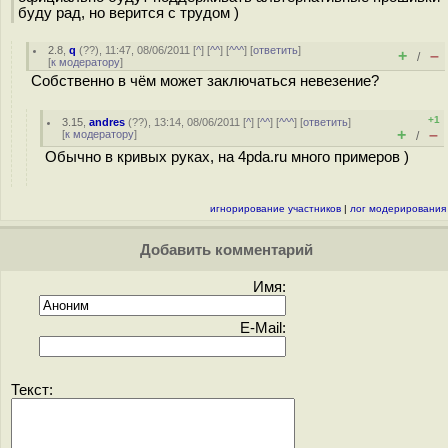
буду рад, но верится с трудом )
2.8
,
q
(
??
), 11:47, 08/06/2011 [
^
] [
^^
] [
^^^
] [
ответить
]
+
–
/
[
к модератору
]
Собственно в чём может заключаться невезение?
+1
3.15
,
andres
(
??
), 13:14, 08/06/2011 [
^
] [
^^
] [
^^^
] [
ответить
]
+
–
[
к модератору
]
/
Обычно в кривых руках, на 4pda.ru много примеров )
игнорирование участников
|
лог модерирования
Добавить комментарий
Имя:
E-Mail:
Текст: