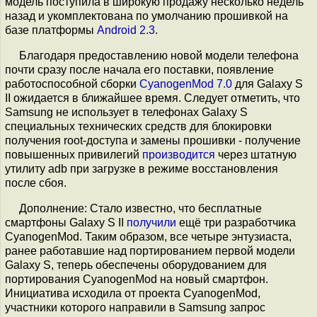
модель поступила в широкую продажу несколько недель
назад и укомплектована по умолчанию прошивкой на
базе платформы
Android 2.3
.
Благодаря предоставлению новой модели телефона
почти сразу после начала его поставки, появление
работоспособной сборки
CyanogenMod 7.0
для Galaxy S
II ожидается в ближайшее время. Следует отметить, что
Samsung не использует в телефонах Galaxy S
специальных технических средств для блокировки
получения root-доступа и замены прошивки - получение
повышенных привилегий
производится
через штатную
утилиту adb при загрузке в режиме восстановления
после сбоя.
Дополнение: Стало известно, что бесплатные
смартфоны Galaxy S II
получили
ещё три разработчика
CyanogenMod. Таким образом, все четыре энтузиаста,
ранее работавшие над портированием первой модели
Galaxy S, теперь обеспечены оборудованием для
портирования CyanogenMod на новый смартфон.
Инициатива исходила от проекта CyanogenMod,
участники которого направили в Samsung запрос