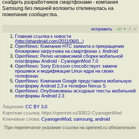
снабдить разработчиков смартфонами - компания
Samsung без лишней волокиты откликнулась на
пожелание сообщества.
+
–
исправить
/
+27
Главная ссылка к новости
(
http://phandroid.com/2011/06/0...
)
OpenNews: Компания HTC заявила о прекращении
блокировки загрузчика на смартфонах с Android
OpenNews: Релиз независимой сборки мобильной
платформы Android - CyanogenMod 7.0
OpenNews: Sony Ericsson способствует замене
прошивок и модификации Linux-ядра на своих
телефонах
OpenNews: Компания Google представила мобильную
платформу Android 2.3 и телефон Nexus S
OpenNews: Опубликованы исходные тексты мобильной
платформы Android 2.3
Лицензия:
CC BY 3.0
Короткая ссылка: https://opennet.ru/30812-CyanogenMod
Ключевые слова:
CyanogenMod
,
samsung
,
android
При перепечатке указание ссылки на opennet.ru обязательно