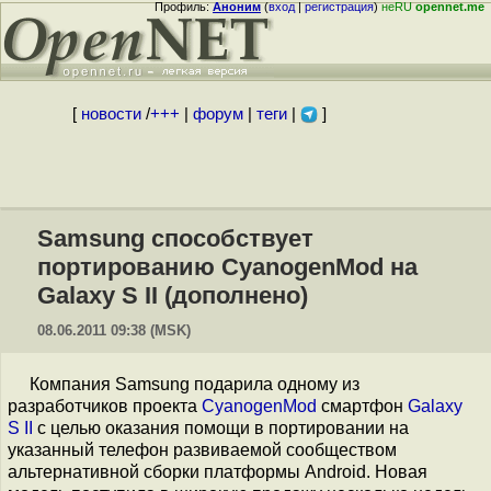
Профиль:
Аноним
(
вход
|
регистрация
)
неRU
opennet.me
[
новости
/
+++
|
форум
|
теги
|
]
Samsung способствует
портированию CyanogenMod на
Galaxy S II (дополнено)
08.06.2011 09:38 (MSK)
Компания Samsung подарила одному из
разработчиков проекта
CyanogenMod
смартфон
Galaxy
S II
с целью оказания помощи в портировании на
указанный телефон развиваемой сообществом
альтернативной сборки платформы Android. Новая