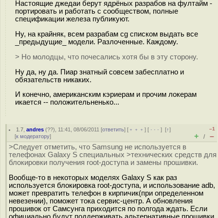
Настоящие джедаи берут ядрёных разрабов на фултайм -
портировать и работать с сообществом, полные
спецификации железа публикуют.
Ну, на крайняк, всем разрабам cg списком выдать все
_предыдущие_ модели. Разлоченные. Каждому.
> Но молодцы, что почесались хотя бы в эту сторону.
Ну да, ну да. Пиар знатный совсем забесплатно и
обязательств никаких.
И конечно, американским кэриерам и прочим локерам
икается -- положительненько...
–1
1.7
,
andres
(
??
), 11:41, 08/06/2011 [
ответить
] [
﹢﹢﹢
] [
· · ·
]
[
↑
]
+
–
[
к модератору
]
/
>Следует отметить, что Samsung не используется в
телефонах Galaxy S специальных >технических средств для
блокировки получения root-доступа и замены прошивки.
Вообще-то в некоторых моделях Galaxy S как раз
используется блокировка root-доступа, и использование adb,
может превратить телефон в кирпичик(при определенном
невезении), поможет тока сервис-центр. А обновления
прошивок от Самсунга приходится по полгода ждать. Если
официально будут поддерживать альтернативные прошивки