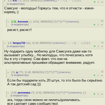
1.3
,
б.б.
(
?
), 10:22, 08/06/2011 [
ответить
] [
﹢﹢﹢
] [
· · ·
]
[
↓
] [
↑
]
+
–
/
[
к модератору
]
Самсунг - молодцы! Горжусь тем, что я отчасти - южно-
кореец :)
+2
2.16
,
Аноним
(
-
), 14:51, 08/06/2011 [
^
] [
^^
] [
^^^
] [
ответить
]
+
–
[
к модератору
]
/
расист, расист!
+1
1.6
,
Sergey722
(
ok
), 11:18, 08/06/2011 [
ответить
] [
﹢﹢﹢
] [
· · ·
]
[
↓
] [
↑
]
+
–
[
к модератору
]
/
Ну подарить одну мобилку для Самсунга даже как-то
вызывает улыбку... Но молодцы, что почесались хотя
бы в эту сторону. Сам факт, что они на
альтернативные прошивки обращают внимание, радует.
–1
2.9
,
q
(
??
), 11:48, 08/06/2011 [
^
] [
^^
] [
^^^
] [
ответить
]
+
–
[
к модератору
]
/
Если бы подарили хоть 20 штук, то это было бы серьёзно.
А так детский сад )))
2.10
,
анонимка
(
?
), 11:52, 08/06/2011 [
^
] [
^^
] [
^^^
] [
ответить
]
[
↓
]
+
–
/
[
к модератору
]
ага, тогда свою можно не пилить/допиливать.
все сделает само сообщество)