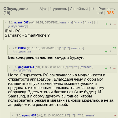
Обсуждение
Ajax
|
1 уровень
|
Линейный
|
+/-
|
Раскрыть
(19)
всё
|
RSS
1.1
,
agent_007
(
ok
), 09:59, 08/06/2011 [
ответить
] [
﹢﹢﹢
] [
· · ·
]
[
↓
]
+
–
/
[
к модератору
]
IBM - PC
Samsung - SmartPhone ?
+2
2.2
,
ВКПб
(
?
), 10:16, 08/06/2011 [
^
] [
^^
] [
^^^
] [
ответить
]
+
–
[
к модератору
]
/
Без конкуренции наглеет каждый буржуй.
2.4
,
gegMOPO4
(
ok
), 11:05, 08/06/2011 [
^
] [
^^
] [
^^^
] [
ответить
]
+
–
/
[
к модератору
]
Не то. Открытость PC заключалась в модульности и
открытости аппаратуры. Благодаря чему любой мог
наладить выпуск заменяемых комплектующих и
продавать их конечным пользователям, а не одному
сборщику. Здесь этого и близко нет (и не будет). И
Samsung, и любому другому выгоднее, чтобы
пользователь бежал в магазин за новой моделью, а не за
апгрейдом или ремонтом старой.
–1
3.5
,
agent_007
(
ok
), 11:13, 08/06/2011 [
^
] [
^^
] [
^^^
] [
ответить
]