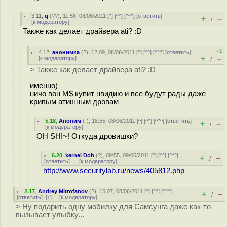
3.11
,
q
(
??
), 11:58, 08/06/2011 [
^
] [
^^
] [
^^^
] [
ответить
]
+
–
/
[
к модератору
]
Также как делает драйвера ati? :D
+1
4.12
,
анонимка
(
?
), 12:09, 08/06/2011 [
^
] [
^^
] [
^^^
] [
ответить
]
+
–
[
к модератору
]
/
> Также как делает драйвера ati? :D
именно)
ничо вон М$ купит нвидию и все будут рады даже
кривым атишным дровам
5.18
,
Аноним
(
-
), 18:55, 08/06/2011 [
^
] [
^^
] [
^^^
] [
ответить
]
+
–
/
[
к модератору
]
OH SHI~! Откуда дровишки?
6.20
,
kernel Doh
(
?
), 09:55, 09/06/2011 [
^
] [
^^
] [
^^^
]
+
–
/
[
ответить
]
[
к модератору
]
http://www.securitylab.ru/news/405812.php
2.17
,
Andrey Mitrofanov
(
?
), 15:07, 08/06/2011 [
^
] [
^^
] [
^^^
]
+
–
/
[
ответить
]
[
↑
] [
к модератору
]
> Ну подарить одну мобилку для Самсунга даже как-то
вызывает улыбку...