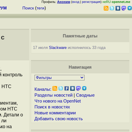
Профиль:
Аноним
(
вход
|
регистрация
)
неRU
opennet.me
РУМ
Поиск
(
теги
)
 с
Памятные даты
17 июля
Slackware
исполнилось 33 года
Навигация
,
й контроль
й HTC
Каналы:
Разделы новостей
|
Сводные
Что нового на OpenNet
лиентам,
Поиск в новостях
гом HTC
Новые комментарии
. Детали о
Добавить свою новость
 ли
ко на