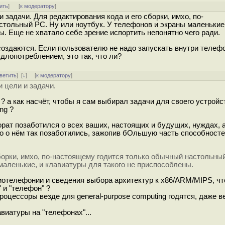
ить
]
[
к модератору
]
и задачи. Для редактирования кода и его сборки, имхо, по-
тольный PC. Ну или ноутбук. У телефонов и экраны маленькие,
ы. Еще не хватало себе зрение испортить непонятно чего ради.
оздаются. Если пользователю не надо запускать внутри телефо
длопотреблением, это так, что ли?
ветить
]
[
↓
] [
к модератору
]
и цели и задачи.
? а как насчёт, чтобы я сам выбирал задачи для своего устройс
ng ?
орат позаботился о всех ваших, настоящих и будущих, нуждах, аг
что о нём так позаботились, зажопив бОльшую часть способносте
борки, имхо, по-настоящему годится только обычный настольны
маленькие, и клавиатуры для такого не приспособлены.
иотелефонии и сведения выбора архитектур к x86/ARM/MIPS, чт
 и "телефон" ?
роцессоры везде для general-purpose computing годятся, даже в
виатуры на "телефонах"...