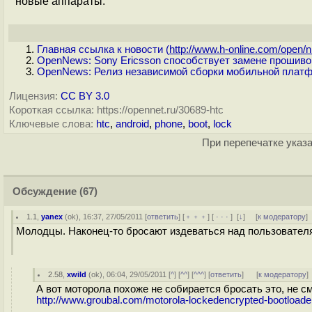
новые аппараты.
Главная ссылка к новости (
http://www.h-online.com/open/n.
OpenNews: Sony Ericsson способствует замене прошиво
OpenNews: Релиз независимой сборки мобильной платф
Лицензия:
CC BY 3.0
Короткая ссылка: https://opennet.ru/30689-htc
Ключевые слова:
htc
,
android
,
phone
,
boot
,
lock
При перепечатке указа
Обсуждение
(67)
1.1
,
yanex
(
ok
), 16:37, 27/05/2011 [
ответить
] [
﹢﹢﹢
] [
· · ·
]
[
↓
] [
к модератору
]
Молодцы. Наконец-то бросают издеваться над пользовател
2.58
,
xwild
(
ok
), 06:04, 29/05/2011 [
^
] [
^^
] [
^^^
] [
ответить
]
[
к модератору
]
А вот моторола похоже не собирается бросать это, не см
http://www.groubal.com/motorola-lockedencrypted-bootloader