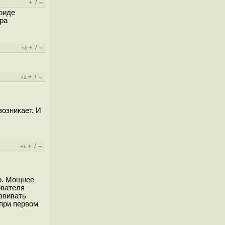
+
–
/
роиде
тра
+
–
/
+4
+
–
/
+1
возникает. И
+
–
/
+1
ер. Мощнее
ователя
звивать
 при первом