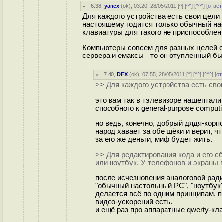
6.38
,
yanex
(
ok
), 03:20, 28/05/2011 [
^
] [
^^
] [
^^^
] [
ответ
Для каждого устройства есть свои цели 
настоящему годится только обычный нас
клавиатуры для такого не приспособлен
Компьютеры совсем для разных целей с
сервера и емаксы - то он отупленный бы
7.40
,
DFX
(
ok
), 07:55, 28/05/2011 [
^
] [
^^
] [
^^^
] [
от
>> Для каждого устройства есть сво
это вам так в тэлевизоре нашептали 
способного к general-purpose computi
но ведь, конечно, добрый дядя-корп
народ хавает за обе щёки и верит, 
за его же деньги, миф будет жить.
>> Для редактирования кода и его с
или ноутбук. У телефонов и экраны 
после исчезновения аналоговой рад
"обычный настольный PC", "ноутбук"
делается всё по одним принципам, п
видео-ускорений есть.
и ещё раз про аппаратные qwerty-кла