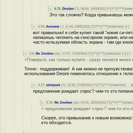
6.75
,
Droider
(
?
), 08:56, 16/09/2012 [
^
] [
^^
] [
^^^
] [
отве
Это так сложно? Когда привыкаешь можн
4.59
,
Аноним
(
-
), 11:44, 29/05/2011 [
^
] [
^^
] [
^^^
] [
ответить
]
[
↑
] 
вот правильно! я себе купил такой "нокия си-пя
напишешь чегонить на сенсорном экране, или на
часто испьзуемая область экрана - там где кноп
3.9
,
Ян Злобин
(
ok
), 17:07, 27/05/2011 [
^
] [
^^
] [
^^^
] [
ответить
]
[
↓
] [
↑
]
>Поверьте, как только купите - сразу начнете много 
Точно - поддерживаю! А как можно не прочувствоват
использования Desire поменялось отношение к тел
4.17
,
stimpack
(
?
), 18:35, 27/05/2011 [
^
] [
^^
] [
^^^
] [
ответить
]
[
предложение рождает спрос? чем-то это попахи
5.39
,
Ян Злобин
(
ok
), 04:41, 28/05/2011 [
^
] [
^^
] [
^^^
] [
отве
> предложение рождает спрос? чем-то это 
Скорее, это привыкание к новым возможнос
кто обходится.