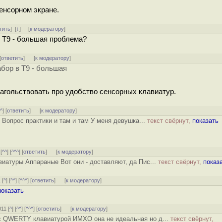
енсорном экране.
тить
]
[
↓
] [
к модератору
]
в Т9 - большая проблема?
[
ответить
]
[
к модератору
]
абор в Т9 - большая
лагольствовать про удобство сенсорных клавиатур.
^^
] [
ответить
]
[
к модератору
]
Вопрос практики и там и там У меня девушка...
текст свёрнут,
показать
 [
^^
] [
^^^
] [
ответить
]
[
к модератору
]
виатуры Аппараные Вот они - доставляют, да Пис...
текст свёрнут,
показ
 [
^
] [
^^
] [
^^^
] [
ответить
]
[
к модератору
]
показать
011 [
^
] [
^^
] [
^^^
] [
ответить
]
[
к модератору
]
 c QWERTY клавиатурой ИМХО она не идеальная но д...
текст свёрнут,