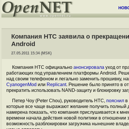
НОВ
Компания HTC заявила о прекращени
Android
27.05.2011 15:34 (MSK)
Компания HTС официально
анонсировала
уход от пр
работающих под управлением платформы Android. Реше
над своим телефоном и легально заменить прошивку, на
CyanogenMod
или
Replicant
. Решение было принято в о
прекратить использовать NAND-защиту и блокировку заг
Петер Чоу (Peter Chou), руководитель HTC,
пояснил
в 
которые все чаще выражают желание получить полный 
намерена показать, что компания прислушивается к мне
времени начала действия новой политики в отношении за
возможность разблокировки загрузчика нынешние владе