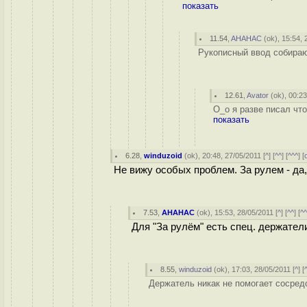
показать
11.54
,
AHAHAC
(
ok
), 15:54, 
Рукописный ввод собираю
12.61
,
Avator
(
ok
), 00:2
O_o я разве писал что
показать
6.28
,
winduzoid
(
ok
), 20:48, 27/05/2011 [
^
] [
^^
] [
^^^
] [
Не вижу особых проблем. За рулем - да
7.53
,
AHAHAC
(
ok
), 15:53, 28/05/2011 [
^
] [
^^
] [
^
Для "За рулём" есть спец. держател
8.55
,
winduzoid
(
ok
), 17:03, 28/05/2011 [
^
] [
Держатель никак не помогает сосредо