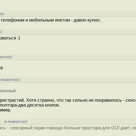
ру
]
 телефоном и мобильным инетом - давно купил.
у
]
оваться :)
ератору
]
ый
 модератору
]
опочный
ристрастий. Хотя странно, что так сильно не понравилось - сен
полтора-два десятка кнопок.
ример.
]
[
к модератору
]
лось - сенсорный экран гораздо больше простора для GUI дает, 