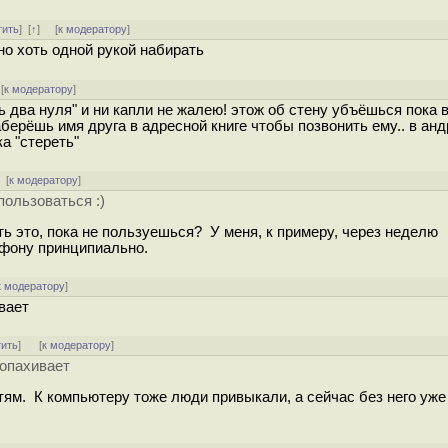
тить
]
[
↑
] [
к модератору
]
о хоть одной рукой набирать
[
к модератору
]
ть два нуля" и ни капли не жалею! этож об стену убъёшься пока
берёшь имя друга в адресной книге чтобы позвонить ему.. в ан
ка "стереть"
 [
к модератору
]
пользоваться :)
ь это, пока не пользуешься? У меня, к примеру, через неделю
ефону принципиально.
к модератору
]
вает
тить
]
[
к модератору
]
попахивает
тям. К компьютеру тоже люди привыкали, а сейчас без него уже