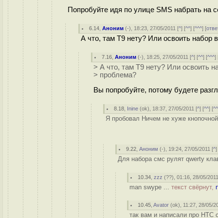
Попробуйте идя по улице SMS набрать на с
6.14
,
Аноним
(
-
), 18:23, 27/05/2011 [
^
] [
^^
] [
^^^
] [
отве
А что, там Т9 нету? Или освоить набор 
7.16
,
Аноним
(
-
), 18:25, 27/05/2011 [
^
] [
^^
] [
^^^
] 
> А что, там Т9 нету? Или освоить н
> проблема?
Вы попробуйте, потому будете разг
8.18
,
Inine
(
ok
), 18:37, 27/05/2011 [
^
] [
^^
] [
^
Я пробовал Ничем не хуже кнопочной 
9.22
,
Аноним
(
-
), 19:24, 27/05/2011 [
^
]
Для набора смс рулят qwerty кла
10.34
,
zzz
(
??
), 01:16, 28/05/2011
man swype ...
текст свёрнут,
10.45
,
Avator
(
ok
), 11:27, 28/05/2
так вам и написали про HTC