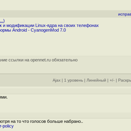
испра
..
)
к и модификации Linux-ядра на своих телефонах
ормы Android - CyanogenMod 7.0
ние ссылки на opennet.ru обязательно
Ajax
|
1 уровень
|
Линейный
|
+/-
|
Раскры
ями.
отря на то что голосов больше набрано..
-policy