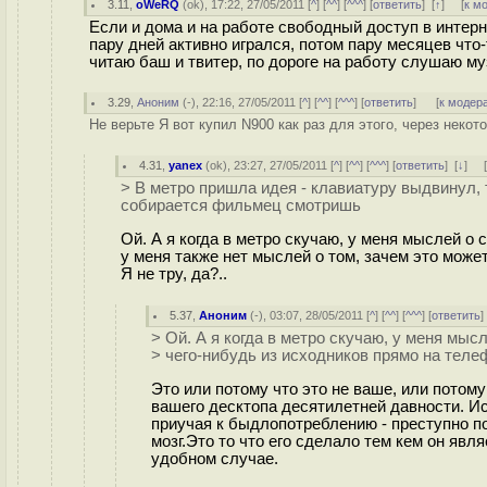
3.11
,
oWeRQ
(
ok
), 17:22, 27/05/2011 [
^
] [
^^
] [
^^^
] [
ответить
]
[
↑
] [
к м
Если и дома и на работе свободный доступ в интерне
пару дней активно игрался, потом пару месяцев что-
читаю баш и твитер, по дороге на работу слушаю му
3.29
,
Аноним
(
-
), 22:16, 27/05/2011 [
^
] [
^^
] [
^^^
] [
ответить
]
[
к модер
Не верьте Я вот купил N900 как раз для этого, через некот
4.31
,
yanex
(
ok
), 23:27, 27/05/2011 [
^
] [
^^
] [
^^^
] [
ответить
]
[
↓
] 
> В метро пришла идея - клавиатуру выдвинул, те
собирается фильмец смотришь
Ой. А я когда в метро скучаю, у меня мыслей о 
у меня также нет мыслей о том, зачем это може
Я не тру, да?..
5.37
,
Аноним
(
-
), 03:07, 28/05/2011 [
^
] [
^^
] [
^^^
] [
ответить
> Ой. А я когда в метро скучаю, у меня мыс
> чего-нибудь из исходников прямо на телеф
Это или потому что это не ваше, или потом
вашего десктопа десятилетней давности. Ис
приучая к быдлопотреблению - преступно п
мозг.Это то что его сделало тем кем он яв
удобном случае.