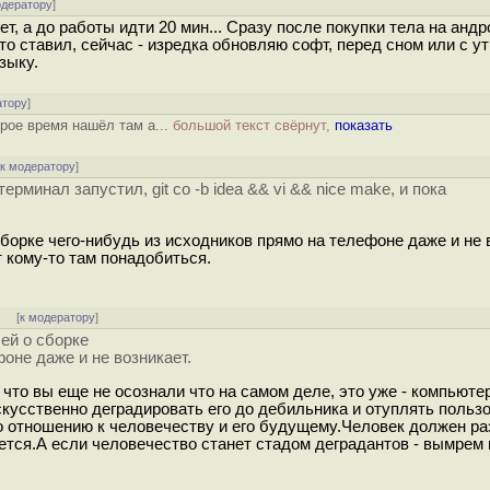
одератору
]
т, а до работы идти 20 мин... Сразу после покупки тела на анд
то ставил, сейчас - изредка обновляю софт, перед сном или с у
зыку.
атору
]
орое время нашёл там а...
большой текст свёрнут,
показать
[
к модератору
]
рминал запустил, git co -b idea && vi && nice make, и пока
сборке чего-нибудь из исходников прямо на телефоне даже и не 
т кому-то там понадобиться.
]
[
к модератору
]
лей о сборке
оне даже и не возникает.
у что вы еще не осознали что на самом деле, это уже - компьют
кусственно деградировать его до дебильника и отуплять польз
о отношению к человечеству и его будущему.Человек должен ра
ляется.А если человечество станет стадом деградантов - вымрем