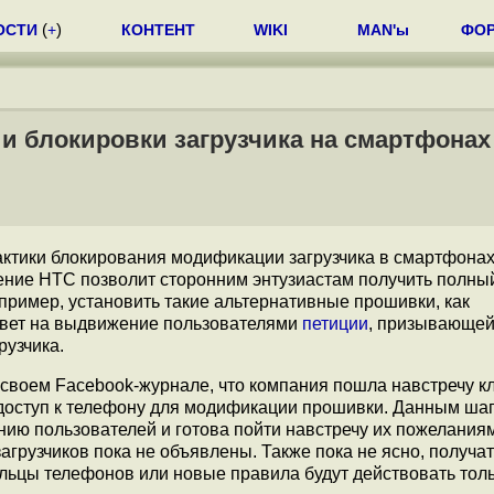
ОСТИ
(
+
)
КОНТЕНТ
WIKI
MAN'ы
ФО
и блокировки загрузчика на смартфонах
актики блокирования модификации загрузчика в смартфонах
ние HTC позволит сторонним энтузиастам получить полны
пример, установить такие альтернативные прошивки, как
твет на выдвижение пользователями
петиции
, призывающе
рузчика.
своем Facebook-журнале, что компания пошла навстречу к
доступ к телефону для модификации прошивки. Данным ша
нию пользователей и готова пойти навстречу их пожеланиям
грузчиков пока не объявлены. Также пока не ясно, получат
льцы телефонов или новые правила будут действовать толь