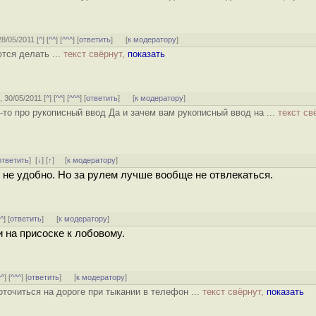
28/05/2011 [
^
] [
^^
] [
^^^
] [
ответить
]
[
к модератору
]
тся делать ...
текст свёрнут,
показать
3, 30/05/2011 [
^
] [
^^
] [
^^^
] [
ответить
]
[
к модератору
]
-то про рукописный ввод Да и зачем вам рукописный ввод на ...
текст св
ответить
]
[
↓
] [
↑
] [
к модератору
]
, не удобно. Но за рулем лучше вообще не отвлекаться.
^^
] [
ответить
]
[
к модератору
]
и на присоске к лобовому.
^^
] [
^^^
] [
ответить
]
[
к модератору
]
точиться на дороге при тыкании в телефон ...
текст свёрнут,
показать