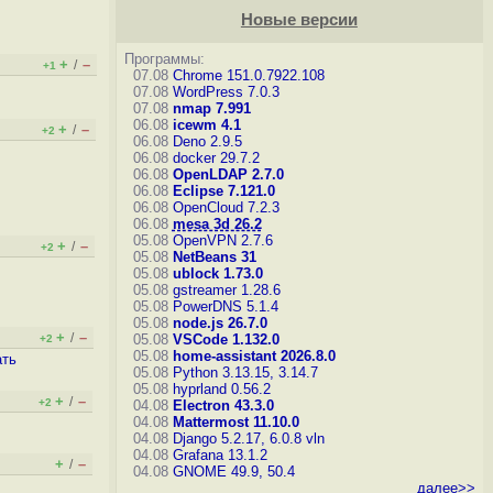
Новые версии
Программы:
+
–
/
+1
07.08
Chrome 151.0.7922.108
07.08
WordPress 7.0.3
07.08
nmap 7.991
06.08
icewm 4.1
+
–
/
+2
06.08
Deno 2.9.5
06.08
docker 29.7.2
06.08
OpenLDAP 2.7.0
06.08
Eclipse 7.121.0
06.08
OpenCloud 7.2.3
06.08
mesa 3d 26.2
05.08
OpenVPN 2.7.6
+
–
/
+2
05.08
NetBeans 31
05.08
ublock 1.73.0
05.08
gstreamer 1.28.6
05.08
PowerDNS 5.1.4
05.08
node.js 26.7.0
+
–
/
05.08
VSCode 1.132.0
+2
05.08
home-assistant 2026.8.0
ать
05.08
Python 3.13.15, 3.14.7
05.08
hyprland 0.56.2
+
–
/
+2
04.08
Electron 43.3.0
04.08
Mattermost 11.10.0
04.08
Django 5.2.17, 6.0.8
vln
04.08
Grafana 13.1.2
+
–
/
04.08
GNOME 49.9, 50.4
далее>>