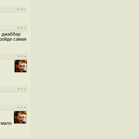
+
–
/
+
–
/
 в джаббер
дройде самая
+
–
/
+
–
/
+
–
/
 мало