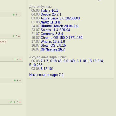
Дистрибутивы:
05.08
Tails 7.10.1
04.08
Deepin 25.2.1
+
–
/
03.08
Azure Linux 3.0.20260803
01.08
NetBSD 11.0
24.07
Ubuntu Touch 24.04 2.0
23.07
Solaris 11.4 SRU94
21.07
Omarchy 3.8.4
+
–
/
19.07
Chrome OS 150.0.7871.150
ёрнут,
17.07
Whonix 18.2.1.9
16.07
SteamOS 3.8.15
16.07
OPNsense 26.7
Актуальные ядра Linux:
+
–
/
06.08
7.1.7
,
6.18.43
,
6.6.149
,
6.1.181
,
5.15.214
,
5.10.263
03.08
6.12.101
Изменения в ядре 7.2
+
–
/
+
–
/
+1