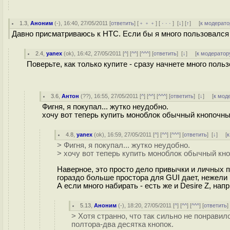
1.3
,
Аноним
(
-
), 16:40, 27/05/2011 [
ответить
] [
﹢﹢﹢
] [
· · ·
]
[
↓
] [
↑
] [
к модерато
Давно присматриваюсь к HTC. Если бы я много пользовался
2.4
,
yanex
(
ok
), 16:42, 27/05/2011 [
^
] [
^^
] [
^^^
] [
ответить
]
[
↓
] [
к модератор
Поверьте, как только купите - сразу начнете много польз
3.6
,
Антон
(
??
), 16:55, 27/05/2011 [
^
] [
^^
] [
^^^
] [
ответить
]
[
↓
] [
к мод
Фигня, я покупал... жутко неудобно.
хочу вот теперь купить моноблок обычный кнопочн
4.8
,
yanex
(
ok
), 16:59, 27/05/2011 [
^
] [
^^
] [
^^^
] [
ответить
]
[
↓
] [
к
> Фигня, я покупал... жутко неудобно.
> хочу вот теперь купить моноблок обычный кн
Наверное, это просто дело привычки и личных п
гораздо больше простора для GUI дает, нежели 
А если много набирать - есть же и Desire Z, нап
5.13
,
Аноним
(
-
), 18:20, 27/05/2011 [
^
] [
^^
] [
^^^
] [
ответить
> Хотя странно, что так сильно не понрави
полтора-два десятка кнопок.