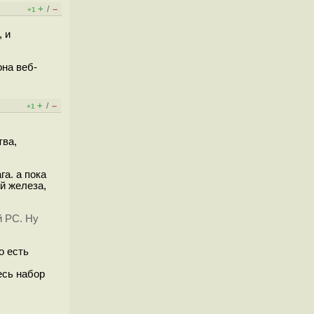
+
–
/
+1
 и
на веб-
+
–
/
+1
тва,
а. а пока
й железа,
й PC. Ну
о есть
есь набор