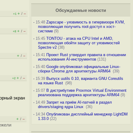
Обсуждаемые новости
+
–
/
+1
-
15:48
Zapscape - уязвимость в гипервизоре KVM,
позволяющая получить root-доступ к хост-
+
–
системе
(9)
/
+8
-
15:45
TONTOU - атака на CPU Intel и AMD,
позволяющая обойти защиту от уязвимостей
Spectre v2
(38)
-
15:41
Проект Rust утвердил правила в отношении
+
–
/
использования AI-инструментов
(131)
-
15:40
Google опубликовал официальные Linux-
сборки Chrome для архитектуры ARM64
(39)
+
–
/
-
15:39
Выпуск uutils 0.10, варианта GNU Coreutils
+2
на языке Rust
(98)
-
15:07
В дистрибутиве Proxmox Virtual Environment
реализована поддержка архитектуры ARM64
(9)
сорный экран
-
14:49
Запрет на приём AI-патчей в раздел
drivers/staging ядра Linux
(36)
-
14:34
Опубликован дисплейный менеджер LightDM
1.33.0
(22)
+
–
/
нежели