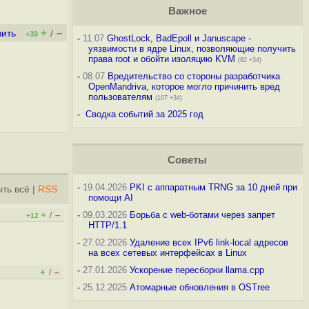
Важное
+
–
вить
/
+39
-
11.07
GhostLock, BadEpoll и Januscape -
уязвимости в ядре Linux, позволяющие получить
права root и обойти изоляцию KVM
(82 +34)
-
08.07
Вредительство со стороны разработчика
OpenMandriva, которое могло причинить вред
пользователям
(107 +34)
-
Сводка событий за 2025 год
Советы
-
19.04.2026
PKI с аппаратным TRNG за 10 дней при
ть всё
|
RSS
помощи AI
+
–
-
09.03.2026
Борьба с web-ботами через запрет
/
+12
HTTP/1.1
-
27.02.2026
Удаление всех IPv6 link-local адресов
на всех сетевых интерфейсах в Linux
-
27.01.2026
Ускорение пересборки llama.cpp
+
–
/
-
25.12.2025
Атомарные обновления в OSTree