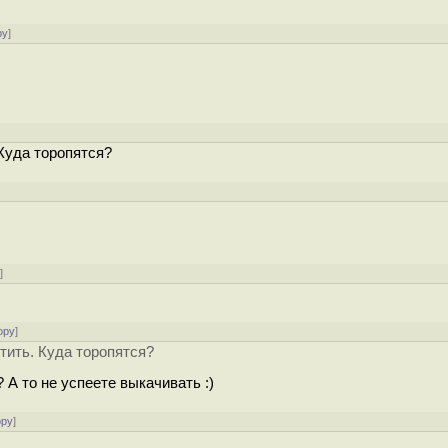
ру
]
 Куда торопятся?
у
]
ору
]
стить. Куда торопятся?
 А то не успеете выкачивать :)
ору
]