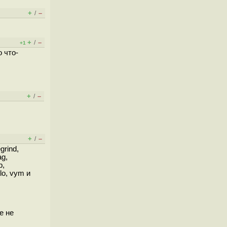
+
–
/
+
–
/
+1
о что-
+
–
/
+
–
/
grind,
ag,
p,
llo, vym и
е не