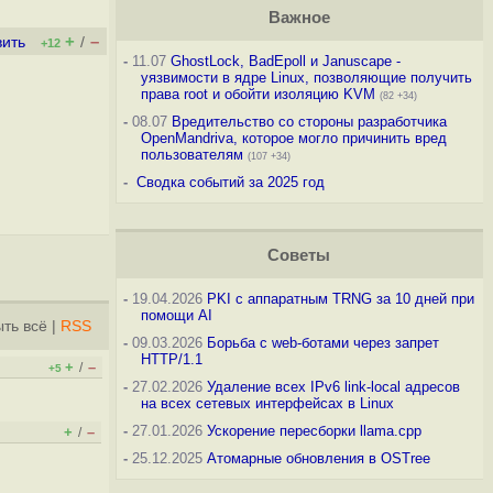
Важное
+
–
вить
/
+12
-
11.07
GhostLock, BadEpoll и Januscape -
уязвимости в ядре Linux, позволяющие получить
права root и обойти изоляцию KVM
(82 +34)
-
08.07
Вредительство со стороны разработчика
OpenMandriva, которое могло причинить вред
пользователям
(107 +34)
-
Сводка событий за 2025 год
Советы
-
19.04.2026
PKI с аппаратным TRNG за 10 дней при
помощи AI
ть всё
|
RSS
-
09.03.2026
Борьба с web-ботами через запрет
HTTP/1.1
+
–
/
+5
-
27.02.2026
Удаление всех IPv6 link-local адресов
на всех сетевых интерфейсах в Linux
-
27.01.2026
Ускорение пересборки llama.cpp
+
–
/
-
25.12.2025
Атомарные обновления в OSTree