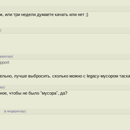
к, или три недели думаете качать или нет ;)
у
]
дератору
]
pport
ельно, лучше выбросить. сколько можно с legacy-мусором таска
ору
]
ное, чтобы не было "мусора", да?
]
[
к модератору
]