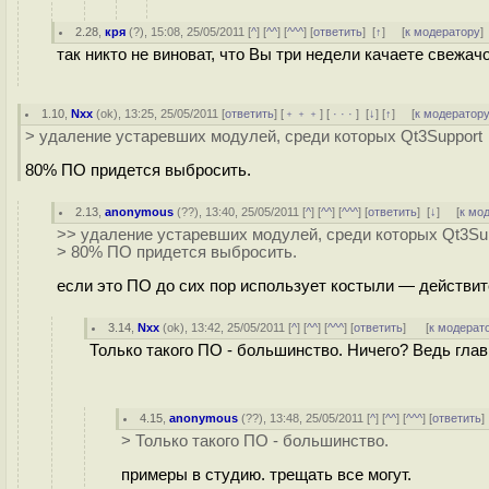
2.28
,
кря
(
?
), 15:08, 25/05/2011 [
^
] [
^^
] [
^^^
] [
ответить
]
[
↑
] [
к модератору
]
так никто не виноват, что Вы три недели качаете свежачо
1.10
,
Nxx
(
ok
), 13:25, 25/05/2011 [
ответить
] [
﹢﹢﹢
] [
· · ·
]
[
↓
] [
↑
] [
к модератор
> удаление устаревших модулей, среди которых Qt3Support
80% ПО придется выбросить.
2.13
,
anonymous
(
??
), 13:40, 25/05/2011 [
^
] [
^^
] [
^^^
] [
ответить
]
[
↓
] [
к мо
>> удаление устаревших модулей, среди которых Qt3Su
> 80% ПО придется выбросить.
если это ПО до сих пор использует костыли — действит
3.14
,
Nxx
(
ok
), 13:42, 25/05/2011 [
^
] [
^^
] [
^^^
] [
ответить
]
[
к модерат
Только такого ПО - большинство. Ничего? Ведь глав
4.15
,
anonymous
(
??
), 13:48, 25/05/2011 [
^
] [
^^
] [
^^^
] [
ответить
> Только такого ПО - большинство.
примеры в студию. трещать все могут.