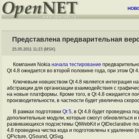
НОВ
Представлена предварительная верс
25.05.2011 11:23 (MSK)
Компания Nokia
начала тестирование
предварительног
Qt 4.8 ожидается во второй половине года, при этом Qt 
Ключевым новшеством Qt 4.8 является интеграция нар
абстракции для организации взаимодействия с графичес
на новые платформы. Кроме того, в Qt 4.8 ожидается п
производительности, в частности будет увеличена скор
В рамках подготовки
Qt 5
, в Qt 4.8 будет проведена п
дополнительные модули, которые смогут обновляться и 
развивающихся подсистемы QtWebKit и QtDeclarative по
4.8 проведена чистка кода и подготовлены к удалению 
QPicture, QSound, QtSvg.