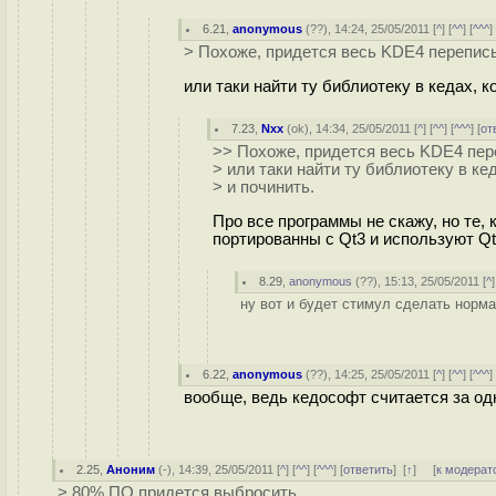
6.21
,
anonymous
(
??
), 14:24, 25/05/2011 [
^
] [
^^
] [
^^^
]
> Похоже, придется весь KDE4 перепис
или таки найти ту библиотеку в кедах, к
7.23
,
Nxx
(
ok
), 14:34, 25/05/2011 [
^
] [
^^
] [
^^^
] [
от
>> Похоже, придется весь KDE4 пер
> или таки найти ту библиотеку в ке
> и починить.
Про все программы не скажу, но те, к
портированны с Qt3 и используют Q
8.29
,
anonymous
(
??
), 15:13, 25/05/2011 [
^
]
ну вот и будет стимул сделать норма
6.22
,
anonymous
(
??
), 14:25, 25/05/2011 [
^
] [
^^
] [
^^^
]
вообще, ведь кедософт считается за од
2.25
,
Аноним
(
-
), 14:39, 25/05/2011 [
^
] [
^^
] [
^^^
] [
ответить
]
[
↑
] [
к модерат
> 80% ПО придется выбросить.