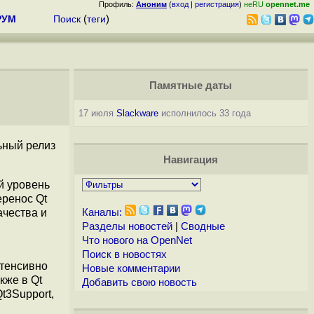
Профиль:
Аноним
(
вход
|
регистрация
)
неRU
opennet.me
РУМ
Поиск
(
теги
)
Памятные даты
17 июля
Slackware
исполнилось 33 года
ьный релиз
Навигация
й уровень
еренос Qt
ачества и
Каналы:
Разделы новостей
|
Сводные
Что нового на OpenNet
Поиск в новостях
нтенсивно
Новые комментарии
кже в Qt
Добавить свою новость
Qt3Support,