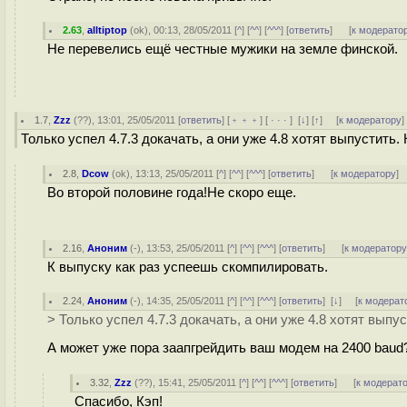
2.63
,
alltiptop
(
ok
), 00:13, 28/05/2011 [
^
] [
^^
] [
^^^
] [
ответить
]
[
к модерато
Не перевелись ещё честные мужики на земле финской.
1.7
,
Zzz
(
??
), 13:01, 25/05/2011 [
ответить
] [
﹢﹢﹢
] [
· · ·
]
[
↓
] [
↑
] [
к модератору
]
Только успел 4.7.3 докачать, а они уже 4.8 хотят выпустить.
2.8
,
Dcow
(
ok
), 13:13, 25/05/2011 [
^
] [
^^
] [
^^^
] [
ответить
]
[
к модератору
]
Во второй половине года!Не скоро еще.
2.16
,
Аноним
(
-
), 13:53, 25/05/2011 [
^
] [
^^
] [
^^^
] [
ответить
]
[
к модератор
К выпуску как раз успеешь скомпилировать.
2.24
,
Аноним
(
-
), 14:35, 25/05/2011 [
^
] [
^^
] [
^^^
] [
ответить
]
[
↓
] [
к модерат
> Только успел 4.7.3 докачать, а они уже 4.8 хотят выпу
А может уже пора заапгрейдить ваш модем на 2400 baud?
3.32
,
Zzz
(
??
), 15:41, 25/05/2011 [
^
] [
^^
] [
^^^
] [
ответить
]
[
к модерат
Спасибо, Кэп!