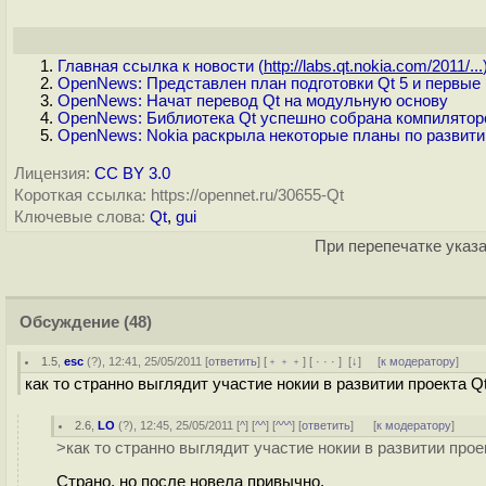
Главная ссылка к новости (
http://labs.qt.nokia.com/2011/...
OpenNews: Представлен план подготовки Qt 5 и первые
OpenNews: Начат перевод Qt на модульную основу
OpenNews: Библиотека Qt успешно собрана компилятор
OpenNews: Nokia раскрыла некоторые планы по развити
Лицензия:
CC BY 3.0
Короткая ссылка: https://opennet.ru/30655-Qt
Ключевые слова:
Qt
,
gui
При перепечатке указа
Обсуждение
(48)
1.5
,
esc
(
?
), 12:41, 25/05/2011 [
ответить
] [
﹢﹢﹢
] [
· · ·
]
[
↓
] [
к модератору
]
как то странно выглядит участие нокии в развитии проекта Q
2.6
,
LO
(
?
), 12:45, 25/05/2011 [
^
] [
^^
] [
^^^
] [
ответить
]
[
к модератору
]
>как то странно выглядит участие нокии в развитии про
Страно, но после новела привычно.