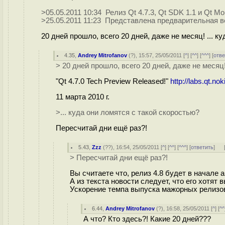
>05.05.2011 10:34 Релиз Qt 4.7.3, Qt SDK 1.1 и Qt Mobi
>25.05.2011 11:23 Представлена предварительная в
20 дней прошло, всего 20 дней, даже не месяц! ... к
4.35
,
Andrey Mitrofanov
(
?
), 15:57, 25/05/2011 [
^
] [
^^
] [
^^^
] [
отве
> 20 дней прошло, всего 20 дней, даже не месяц
"Qt 4.7.0 Tech Preview Released!"
http://labs.qt.n
11 марта 2010 г.
>... куда они ломятся с такой скоростью?
Пересчитай дни ещё раз?!
5.43
,
Zzz
(
??
), 16:54, 25/05/2011 [
^
] [
^^
] [
^^^
] [
ответить
]
> Пересчитай дни ещё раз?!
Вы считаете что, релиз 4.8 будет в начале 
А из текста новости следует, что его хотят 
Ускорение темпа выпуска мажорных релизо
6.44
,
Andrey Mitrofanov
(
?
), 16:58, 25/05/2011 [
^
] [
^^
А что? Кто здесь?! Какие 20 дней???