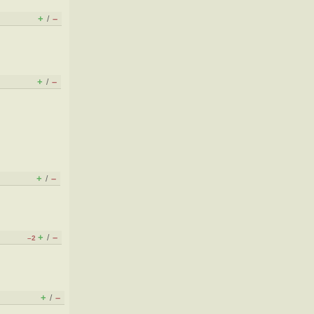
+
–
/
+
–
/
+
–
/
+
–
/
–2
+
–
/