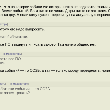
- это на которое забили его авторы, никто не подхватил знамя 
 Всеми забытый. Баги никто не чинит. Дыры никто не затыкает.
идет ко дну. А если кому нужен - перепишут на актуальную верси
ратору
]
этому его надо выбросить.
рсию библиотеки.
се ПО выкинуть и писать заново. Там ничего общего нет.
]
[
к модератору
]
росто все ПО
ет.
ки событий — то ССЗБ. а так — только морду переделать, логи
тить
]
[
к модератору
]
работчики событий — то ССЗБ.
то зачем трогать?