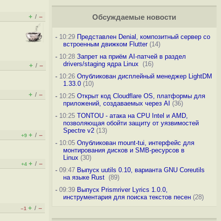
+
–
/
Обсуждаемые новости
-
10:29
Представлен Denial, композитный сервер со
встроенным движком Flutter
(14)
-
10:28
Запрет на приём AI-патчей в раздел
drivers/staging ядра Linux
(16)
+
–
/
-
10:26
Опубликован дисплейный менеджер LightDM
1.33.0
(10)
+
–
/
-
10:25
Открыт код Cloudflare OS, платформы для
приложений, создаваемых через AI
(36)
-
10:25
TONTOU - атака на CPU Intel и AMD,
позволяющая обойти защиту от уязвимостей
Spectre v2
(13)
+
–
/
+9
-
10:05
Опубликован mount-tui, интерфейс для
монтирования дисков и SMB-ресурсов в
Linux
(30)
+
–
/
+4
-
09:47
Выпуск uutils 0.10, варианта GNU Coreutils
на языке Rust
(89)
-
09:39
Выпуск Prismriver Lyrics 1.0.0,
инструментария для поиска текстов песен
(28)
+
–
/
–1