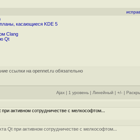
испра
)
 планы, касающиеся KDE 5
ом Clang
ю Qt
ние ссылки на opennet.ru обязательно
Ajax
|
1 уровень
|
Линейный
|
+/-
|
Раскры
t при активном сотрудничестве с мелкософтом...
екта Qt при активном сотрудничестве с мелкософтом...