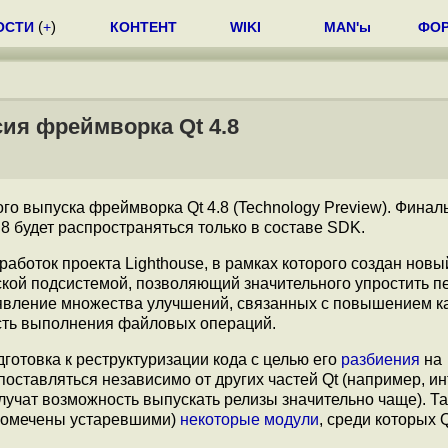
ОСТИ
(
+
)
КОНТЕНТ
WIKI
MAN'ы
ФО
ия фреймворка Qt 4.8
о выпуска фреймворка Qt 4.8 (Technology Preview). Финал
4.8 будет распространяться только в составе SDK.
аботок проекта Lighthouse, в рамках которого создан новы
кой подсистемой, позволяющий значительного упростить п
оявление множества улучшений, связанных с повышением к
ость выполнения файловых операций.
одготовка к реструктуризации кода с целью его
разбиения
на
поставляться независимо от других частей Qt (например, и
лучат возможность выпускать релизы значительно чаще). Та
(помечены устаревшими)
некоторые модули
, среди которых 