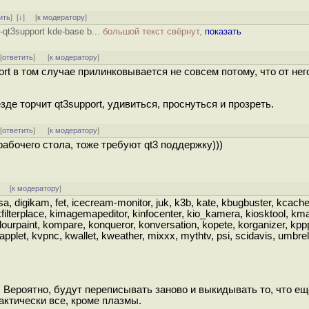
ить
]
[
↓
] [
к модератору
]
-qt3support kde-base b...
большой текст свёрнут,
показать
 [
ответить
]
[
к модератору
]
port в том случае прилинковывается не совсем потому, что от нег
де торчит qt3support, удивиться, проснуться и прозреть.
 [
ответить
]
[
к модератору
]
рабочего стола, тоже требуют qt3 поддержку)))
] [
к модератору
]
 digikam, fet, icecream-monitor, juk, k3b, kate, kbugbuster, kcache
filterplace, kimagemapeditor, kinfocenter, kio_kamera, kiosktool, km
olourpaint, kompare, konqueror, konversation, kopete, korganizer, kpp
eapplet, kvpnc, kwallet, kweather, mixxx, mythtv, psi, scidavis, umbre
 Вероятно, будут переписывать заново и выкидывать то, что ещ
актически все, кроме плазмы.