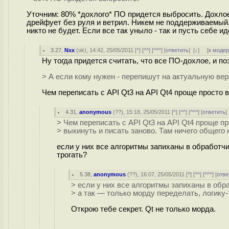
Уточним: 80% *дохлого* ПО придется выбросить. Дохлое 
дрейфует без руля и ветрил. Никем не поддерживаемый.
никто не будет. Если все так уныло - так и пусть себе 
3.27
,
Nxx
(
ok
), 14:42, 25/05/2011 [
^
] [
^^
] [
^^^
] [
ответить
]
[
↓
] [
к моде
Ну тогда придется считать, что все ПО-дохлое, и по
> А если кому нужен - перепишут на актуальную ве
Чем переписать с API Qt3 на API Qt4 проще просто в
4.31
,
anonymous
(
??
), 15:18, 25/05/2011 [
^
] [
^^
] [
^^^
] [
ответить
> Чем переписать с API Qt3 на API Qt4 проще п
> выкинуть и писать заново. Там ничего общего н
если у них все алгоритмы запиханы в обработчи
трогать?
5.38
,
anonymous
(
??
), 16:07, 25/05/2011 [
^
] [
^^
] [
^^^
] [
отве
> если у них все алгоритмы запиханы в об
> а так — только морду переделать, логику-
Открою тебе секрет. Qt не только морда.