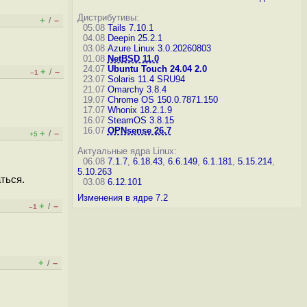
Дистрибутивы:
+
–
/
05.08
Tails 7.10.1
04.08
Deepin 25.2.1
03.08
Azure Linux 3.0.20260803
01.08
NetBSD 11.0
24.07
Ubuntu Touch 24.04 2.0
+
–
/
–1
23.07
Solaris 11.4 SRU94
21.07
Omarchy 3.8.4
19.07
Chrome OS 150.0.7871.150
17.07
Whonix 18.2.1.9
16.07
SteamOS 3.8.15
16.07
OPNsense 26.7
+
–
/
+5
Актуальные ядра Linux:
06.08
7.1.7
,
6.18.43
,
6.6.149
,
6.1.181
,
5.15.214
,
5.10.263
ться.
03.08
6.12.101
Изменения в ядре 7.2
+
–
/
–1
+
–
/