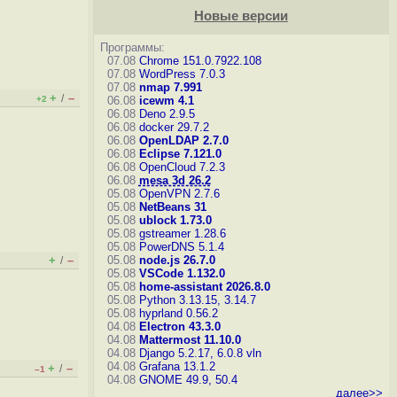
Новые версии
Программы:
07.08
Chrome 151.0.7922.108
07.08
WordPress 7.0.3
07.08
nmap 7.991
+
–
/
+2
06.08
icewm 4.1
06.08
Deno 2.9.5
06.08
docker 29.7.2
06.08
OpenLDAP 2.7.0
06.08
Eclipse 7.121.0
06.08
OpenCloud 7.2.3
06.08
mesa 3d 26.2
05.08
OpenVPN 2.7.6
05.08
NetBeans 31
05.08
ublock 1.73.0
05.08
gstreamer 1.28.6
05.08
PowerDNS 5.1.4
+
–
05.08
node.js 26.7.0
/
05.08
VSCode 1.132.0
05.08
home-assistant 2026.8.0
05.08
Python 3.13.15, 3.14.7
05.08
hyprland 0.56.2
04.08
Electron 43.3.0
04.08
Mattermost 11.10.0
04.08
Django 5.2.17, 6.0.8
vln
04.08
Grafana 13.1.2
+
–
/
–1
04.08
GNOME 49.9, 50.4
далее>>