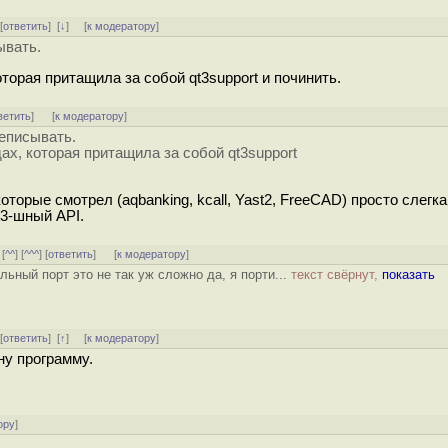
 [
ответить
]
[
↓
] [
к модератору
]
ывать.
оторая притащила за собой qt3support и починить.
ветить
]
[
к модератору
]
еписывать.
дах, которая притащила за собой qt3support
оторые смотрел (aqbanking, kcall, Yast2, FreeCAD) просто слегка
t3-шный API.
 [
^^
] [
^^^
] [
ответить
]
[
к модератору
]
льный порт это не так уж сложно да, я порти...
текст свёрнут,
показать
 [
ответить
]
[
↑
] [
к модератору
]
ну программу.
ору
]