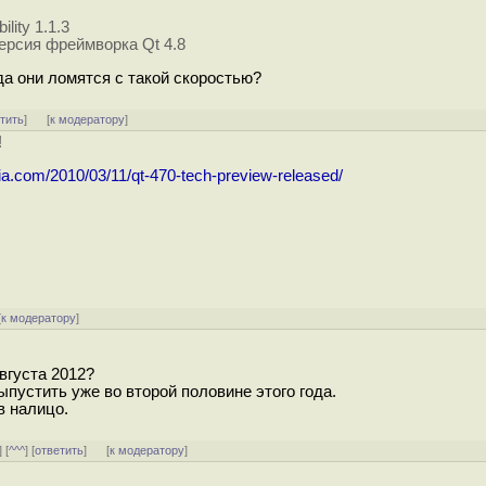
lity 1.1.3
ерсия фреймворка Qt 4.8
уда они ломятся с такой скоростью?
тить
]
[
к модератору
]
!
okia.com/2010/03/11/qt-470-tech-preview-released/
[
к модератору
]
августа 2012?
выпустить уже во второй половине этого года.
в налицо.
] [
^^^
] [
ответить
]
[
к модератору
]