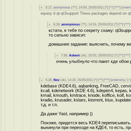
5.17
,
anonymous
(
??
), 14:09, 25/05/2011 [
^
] [
^^
] [
^^^
] [
ответ
equery d qt-qt3support These packages depend on qt
6.19
,
anonymous
(
??
), 14:16, 25/05/2011 [
^
] [
^^
] [
^^^
]
кстати, я тебе по секрету скажу: qt3sup
то сильно зависит.
домашнее задание: выяснить, почему вез
7.50
,
Askent
(
ok
), 20:03, 25/05/2011 [
^
] [
^^
] [
^^^
]
очень улыбнуло что пакет кде обои 
5.20
,
Nxx
(
ok
), 14:20, 25/05/2011 [
^
] [
^^
] [
^^^
] [
ответить
]
[
↑
kdebase (KDE4.6), aqbanking, FreeCAD, cervisa,
kcall, kdenetwork (KDE 4.6), kdepim4, kepas, k
kmail, kmouth, kmtrace, knode, koffice, kolf, k
kradio, krusader, kstars, ktorrent, ktux, kupdat
т.д. и т.п.
Да даже Yast, например ))
Похоже, придется весь KDE4 переписывать.
выкинули при переходе на КДЕ4, то есть, пр