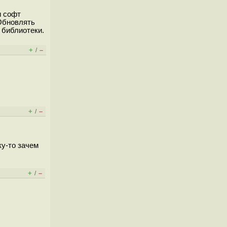
и софт
 Обновлять
ю библиотеки.
+
–
/
+
–
/
ку-то зачем
+
–
/