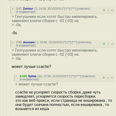
3.87
,
Zenitur
(
?
), 14:58, 30/10/2010 [
^
] [
^^
] [
^^^
] [
ответить
]
+
–
/
[
к модератору
]
> Гентушники если хотят быстро кмпилировать,
заменяют ключи сборки с -02 (-03) на
> -0a.
-0s
3.99
,
Аноним
(
-
), 03:48, 31/10/2010 [
^
] [
^^
] [
^^^
] [
ответить
]
+
–
/
[
к модератору
]
> Гентушники если хотят быстро кмпилировать,
заменяют ключи сборки с -02 (-03) на
> -0a.
может лучше ccache?
4.104
,
Sylvia
(
ok
), 22:58, 31/10/2010 [
^
] [
^^
] [
^^^
] [
ответить
]
+
–
/
[
к модератору
]
> может лучше ccache?
ccache не ускоряет скорость сборки, даже чуть
замедляет, ускоряется скорость пересборки,
это как веб-прокси, если страница не кеширована , то
она будет скачана полностью, если кеширована , то
возьмется из кеша