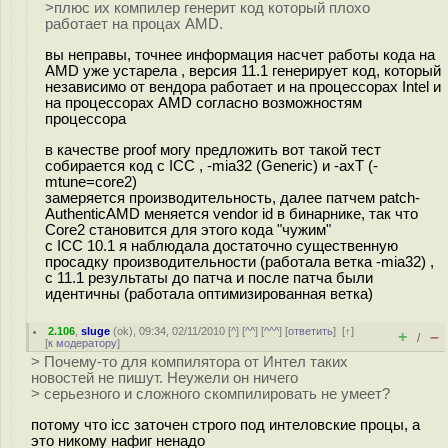
>плюс их компилер генерит код который плохо
работает на процах AMD.
вы неправы, точнее информация насчет работы кода на
AMD уже устарела , версия 11.1 генерирует код, который
независимо от вендора работает и на процессорах Intel и
на процессорах AMD согласно возможностям
процессора
в качестве proof могу предложить вот такой тест
собирается код c ICC , -mia32 (Generic) и -axT (-
mtune=core2)
замеряется производительность, далее патчем patch-
AuthenticAMD меняется vendor id в бинарнике, так что
Core2 становится для этого кода "чужим"
с ICC 10.1 я наблюдала достаточно существенную
просадку производительности (работала ветка -mia32) ,
с 11.1 результаты до патча и после патча были
идентичны (работала оптимизированная ветка)
2.106
,
sluge
(
ok
), 09:34, 02/11/2010 [
^
] [
^^
] [
^^^
] [
ответить
]
[
↑
]
+
–
/
[
к модератору
]
> Почему-то для компилятора от Интел таких
новостей не пишут. Неужели он ничего
> серьезного и сложного скомпилировать не умеет?
потому что icc заточен строго под интеловские процы, а
это никому нафиг ненадо