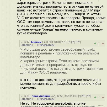
характерные строки. Если на комп поставили
дополнительных программ, есть отнюдь не нулевой
шанс что встретятся строки тиапичные для Mingw
(GCC) например. По-моему, в VLC видел. И кстати
VLC не является тормозным плеером. Правда, кроме
GCC там еще асмовые вставки, но никто не виноват
что вылизанный асм в критичных кусках в любом
случае лучше "бреда" нагенеряченного в критичном
куске компилером.
6.97
,
Аноним
(
-
), 03:43, 31/10/2010 [
^
] [
^^
] [
^^^
]
+
–
/
[
ответить
]
[
к модератору
]
> Могу дать достаточно своеобразный пруф:
поищите в реальных приложениях на реальном
компьютере
> характерные строки. Если на комп поставили
дополнительных программ, есть отнюдь не
> нулевой шанс что встретятся строки тиапичные
для Mingw (GCC) например.
это только докажет, что gcc дешевле msvc и его
можно применять для разработки, а просили без
попугаев.
6.101
,
тоже Аноним
(
ok
), 12:59, 31/10/2010 [
^
] [
^^
] [
^^^
]
+
–
/
[
ответить
]
[
к модератору
]
Не то. Не тормозной интерфейс вполне