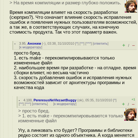
> На время компиляции и размер глубоко положить.
Время компиляции влияет на скорость разработки
(сюрприз?). Что означает влияние скорость исправления
ошибок и появления нужных пользователям возможностей,
а так же, в соответствующих случаях, на конечную
стоимость продукта. Так что этот параметр важен.
3.95
,
Аноним
(
-
), 03:38, 31/10/2010 [
^
] [
^^
] [
^^^
] [
ответить
]
+
–
/
[
к модератору
]
просто бред.
1. есть make - перекомпилировываются только
измененные файл
2. наибольшее время при разработке - на отладке. время
сборки влияет, но весьма частично
3. скорость добавления ошибок и исправления нужных
возможностей зависит от архитектуры программы и
качества кода
+1
4.100
,
PereresusNeVlezaetBuggy
(
ok
), 05:35, 31/10/2010 [
^
]
+
–
[
^^
] [
^^^
] [
ответить
]
[
к модератору
]
/
> просто бред.
> 1. есть make - перекомпилировываются только
измененные файл
Угу, а линковать кто будет? Программы и библиотеки
редко состоят из одного объектника. А когда меняется