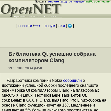
Профиль:
Аноним
(
вход
|
регистрация
)
неRU
opennet.me
[
новости
/
+++
|
форум
|
теги
|
]
Библиотека Qt успешно собрана
компилятором Clang
29.10.2010 20:44 (MSK)
Разработчики компании Nokia
сообщили
о
достижении успешной сборки последнего снапшота
фреймворка Qt компилятором Clang на платформах
MacOS X и Linux. Тестирование вариантов Qt,
собранных в GCC и Clang, выявило, что Linux-сборка на
основе Clang функционирует на 16% медленнее и
занимает на 5% больше дискового пространства, но