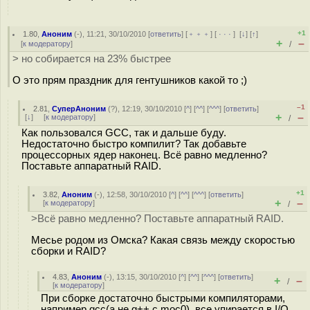
+1
1.80
,
Аноним
(
-
), 11:21, 30/10/2010 [
ответить
] [
﹢﹢﹢
] [
· · ·
]
[
↓
] [
↑
]
+
–
[
к модератору
]
/
> но собирается на 23% быстрее
О это прям праздник для гентушников какой то ;)
–1
2.81
,
СуперАноним
(
?
), 12:19, 30/10/2010 [
^
] [
^^
] [
^^^
] [
ответить
]
+
–
[
↓
] [
к модератору
]
/
Как пользовался GCC, так и дальше буду.
Недостаточно быстро компилит? Так добавьте
процессорных ядер наконец. Всё равно медленно?
Поставьте аппаратный RAID.
+1
3.82
,
Аноним
(
-
), 12:58, 30/10/2010 [
^
] [
^^
] [
^^^
] [
ответить
]
+
–
[
к модератору
]
/
>Всё равно медленно? Поставьте аппаратный RAID.
Месье родом из Омска? Какая связь между скоростью
сборки и RAID?
4.83
,
Аноним
(
-
), 13:15, 30/10/2010 [
^
] [
^^
] [
^^^
] [
ответить
]
+
–
/
[
к модератору
]
При сборке достаточно быстрыми компиляторами,
например gcc(а не g++ с moc0), все упирается в I/O.