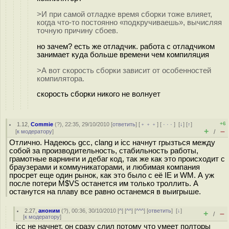
>И при самой отладке время сборки тоже влияет,
когда что-то постоянно «подкручиваешь», вычисляя
точную причину сбоев.
но зачем? есть же отладчик. работа с отладчиком
занимает куда больше времени чем компиляция
>А вот скорость сборки зависит от особенностей
компилятора.
скорость сборки никого не волнует
+6
1.12
,
Commie
(
?
), 22:35, 29/10/2010 [
ответить
] [
﹢﹢﹢
] [
· · ·
]
[
↓
] [
↑
]
+
–
[
к модератору
]
/
Отлично. Надеюсь gcc, clang и icc начнут грызться между
собой за производительность, стабильность работы,
грамотные варнинги и дебаг код, так же как это происходит с
браузерами и коммуникаторами, и любимая компания
просрет еще один рынок, как это было с её IE и WM. А уж
после потери M$VS останется им только троллить. А
останутся на плаву все равно останемся в выигрыше.
2.27
,
аноним
(
?
), 00:36, 30/10/2010 [
^
] [
^^
] [
^^^
] [
ответить
]
[
↓
]
+
–
/
[
к модератору
]
icc не начнет, он сразу слил потому что умеет полторы