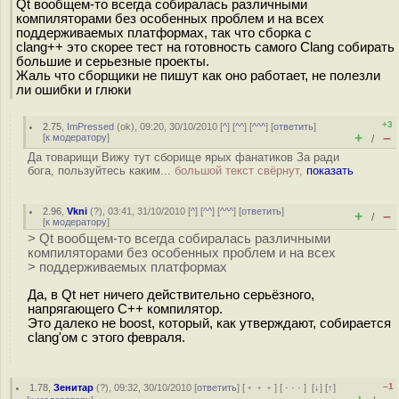
Qt вообщем-то всегда собиралась различными
компиляторами без особенных проблем и на всех
поддерживаемых платформах, так что сборка с
clang++ это скорее тест на готовность самого Clang собирать
большие и серьезные проекты.
Жаль что сборщики не пишут как оно работает, не полезли
ли ошибки и глюки
+3
2.75
,
ImPressed
(
ok
), 09:20, 30/10/2010 [
^
] [
^^
] [
^^^
] [
ответить
]
+
–
[
к модератору
]
/
Да товарищи Вижу тут сборище ярых фанатиков За ради
бога, пользуйтесь каким...
большой текст свёрнут,
показать
2.96
,
Vkni
(
?
), 03:41, 31/10/2010 [
^
] [
^^
] [
^^^
] [
ответить
]
+
–
/
[
к модератору
]
> Qt вообщем-то всегда собиралась различными
компиляторами без особенных проблем и на всех
> поддерживаемых платформах
Да, в Qt нет ничего действительно серьёзного,
напрягающего С++ компилятор.
Это далеко не boost, который, как утверждают, собирается
clang'ом с этого февраля.
–1
1.78
,
Зенитар
(
?
), 09:32, 30/10/2010 [
ответить
] [
﹢﹢﹢
] [
· · ·
]
[
↓
] [
↑
]