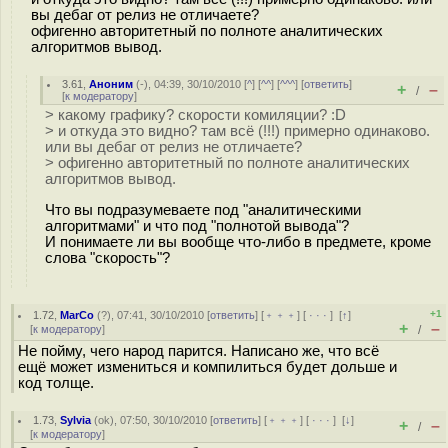
вы дебаг от релиз не отличаете?
офигенно авторитетный по полноте аналитических
алгоритмов вывод.
3.61
,
Аноним
(
-
), 04:39, 30/10/2010 [
^
] [
^^
] [
^^^
] [
ответить
]
+
–
/
[
к модератору
]
> какому графику? скорости комиляции? :D
> и откуда это видно? там всё (!!!) примерно одинаково.
или вы дебаг от релиз не отличаете?
> офигенно авторитетный по полноте аналитических
алгоритмов вывод.
Что вы подразумеваете под "аналитическими
алгоритмами" и что под "полнотой вывода"?
И понимаете ли вы вообще что-либо в предмете, кроме
слова "скорость"?
+1
1.72
,
MarCo
(
?
), 07:41, 30/10/2010 [
ответить
] [
﹢﹢﹢
] [
· · ·
]
[
↑
]
+
–
[
к модератору
]
/
Не пойму, чего народ парится. Написано же, что всё
ещё может измениться и компилиться будет дольше и
код толще.
1.73
,
Sylvia
(
ok
), 07:50, 30/10/2010 [
ответить
] [
﹢﹢﹢
] [
· · ·
]
[
↓
]
+
–
/
[
к модератору
]