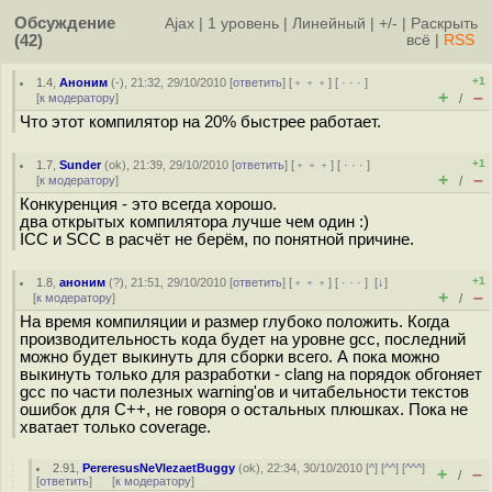
Обсуждение
Ajax
|
1 уровень
|
Линейный
|
+/-
|
Раскрыть
(42)
всё
|
RSS
+1
1.4
,
Аноним
(
-
), 21:32, 29/10/2010 [
ответить
] [
﹢﹢﹢
] [
· · ·
]
+
–
[
к модератору
]
/
Что этот компилятор на 20% быстрее работает.
+1
1.7
,
Sunder
(
ok
), 21:39, 29/10/2010 [
ответить
] [
﹢﹢﹢
] [
· · ·
]
+
–
[
к модератору
]
/
Конкуренция - это всегда хорошо.
два открытых компилятора лучше чем один :)
ICC и SCC в расчёт не берём, по понятной причине.
+1
1.8
,
аноним
(
?
), 21:51, 29/10/2010 [
ответить
] [
﹢﹢﹢
] [
· · ·
]
[
↓
]
+
–
[
к модератору
]
/
На время компиляции и размер глубоко положить. Когда
производительность кода будет на уровне gcc, последний
можно будет выкинуть для сборки всего. А пока можно
выкинуть только для разработки - clang на порядок обгоняет
gcc по части полезных warning'ов и читабельности текстов
ошибок для C++, не говоря о остальных плюшках. Пока не
хватает только coverage.
2.91
,
PereresusNeVlezaetBuggy
(
ok
), 22:34, 30/10/2010 [
^
] [
^^
] [
^^^
]
+
–
/
[
ответить
]
[
к модератору
]