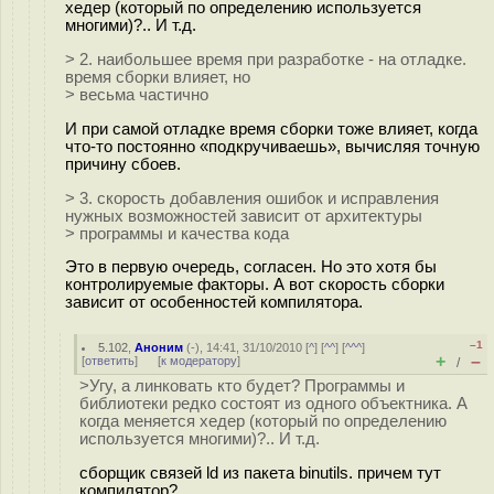
хедер (который по определению используется
многими)?.. И т.д.
> 2. наибольшее время при разработке - на отладке.
время сборки влияет, но
> весьма частично
И при самой отладке время сборки тоже влияет, когда
что-то постоянно «подкручиваешь», вычисляя точную
причину сбоев.
> 3. скорость добавления ошибок и исправления
нужных возможностей зависит от архитектуры
> программы и качества кода
Это в первую очередь, согласен. Но это хотя бы
контролируемые факторы. А вот скорость сборки
зависит от особенностей компилятора.
–1
5.102
,
Аноним
(
-
), 14:41, 31/10/2010 [
^
] [
^^
] [
^^^
]
+
–
[
ответить
]
[
к модератору
]
/
>Угу, а линковать кто будет? Программы и
библиотеки редко состоят из одного объектника. А
когда меняется хедер (который по определению
используется многими)?.. И т.д.
сборщик связей ld из пакета binutils. причем тут
компилятор?