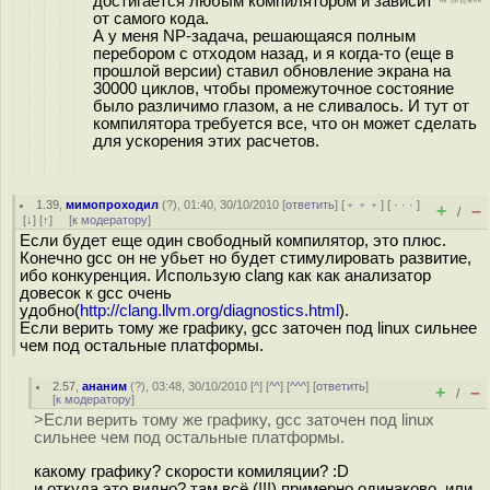
достигается любым компилятором и зависит
от самого кода.
А у меня NP-задача, решающаяся полным
перебором с отходом назад, и я когда-то (еще в
прошлой версии) ставил обновление экрана на
30000 циклов, чтобы промежуточное состояние
было различимо глазом, а не сливалось. И тут от
компилятора требуется все, что он может сделать
для ускорения этих расчетов.
1.39
,
мимопроходил
(
?
), 01:40, 30/10/2010 [
ответить
] [
﹢﹢﹢
] [
· · ·
]
+
–
/
[
↓
] [
↑
] [
к модератору
]
Если будет еще один свободный компилятор, это плюс.
Конечно gcc он не убьет но будет стимулировать развитие,
ибо конкуренция. Использую clang как как анализатор
довесок к gcc очень
удобно(
http://clang.llvm.org/diagnostics.html
).
Если верить тому же графику, gcc заточен под linux сильнее
чем под остальные платформы.
2.57
,
ананим
(
?
), 03:48, 30/10/2010 [
^
] [
^^
] [
^^^
] [
ответить
]
+
–
/
[
к модератору
]
>Если верить тому же графику, gcc заточен под linux
сильнее чем под остальные платформы.
какому графику? скорости комиляции? :D
и откуда это видно? там всё (!!!) примерно одинаково. или