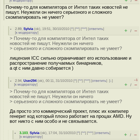
+
–
[
к модератору
]
/
Почему-то для компилятора от Интел таких новостей не
пишут. Неужели он ничего серьезного и сложного
скомпилировать не умеет?
2.89
,
Sylvia
(
ok
), 19:51, 30/10/2010 [
^
] [
^^
] [
^^^
] [
ответить
]
+
–
/
[
к модератору
]
> Почему-то для компилятора от Интел таких
новостей не пишут. Неужели он ничего
> серьезного и сложного скомпилировать не умеет?
лицензия ICC сильно ограничивает его использование и
распространение получаемых бинарников,
а qt с ним давно собирается )
–1
2.94
,
User294
(
ok
), 00:11, 31/10/2010 [
^
] [
^^
] [
^^^
] [
ответить
]
[
↓
]
+
–
[
к модератору
]
/
> Почему-то для компилятора от Интел таких
новостей не пишут. Неужели он ничего
> серьезного и сложного скомпилировать не умеет?
Да просто это коммерческий проект, плюс их компилер
генерит код который плохо работает на процах AMD. Ну
вот никто с ним особо и не связывается.
3.103
,
Sylvia
(
ok
), 17:04, 31/10/2010 [
^
] [
^^
] [
^^^
] [
ответить
]
+
–
/
[
к модератору
]