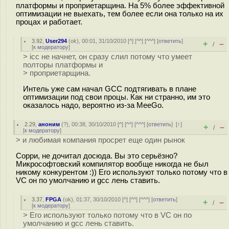
платформы и проприетарщина. На 5% более эффективной
оптимизации не выехать, тем более если она только на их
процах и работает.
3.92
,
User294
(
ok
), 00:01, 31/10/2010 [
^
] [
^^
] [
^^^
] [
ответить
]
+
–
/
[
к модератору
]
> icc не начнет, он сразу слил потому что умеет
полторы платформы и
> проприетарщина.
Интель уже сам начал GCC подтягивать в плане
оптимизации под свои процы. Как ни странно, им это
оказалось надо, вероятно из-за MeeGo.
2.29
,
аноним
(
?
), 00:38, 30/10/2010 [
^
] [
^^
] [
^^^
] [
ответить
]
[
↑
]
+
–
/
[
к модератору
]
> и любимая компания просрет еще один рынок
Сорри, не дочитал досюда. Вы это серьёзно?
Микрософтовский компилятор вообще никогда не был
никому конкурентом :)) Его используют только потому что в
VC он по умолчанию и gcc лень ставить.
3.37
,
FPGA
(
ok
), 01:37, 30/10/2010 [
^
] [
^^
] [
^^^
] [
ответить
]
+
–
/
[
к модератору
]
> Его используют только потому что в VC он по
умолчанию и gcc лень ставить.