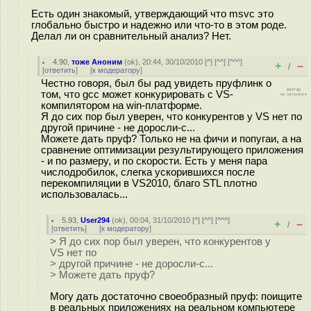
Есть один знакомый, утверждающий что msvc это
глобально быстро и надежно или что-то в этом роде.
Делал ли он сравнительный анализ? Нет.
4.90
,
тоже Аноним
(
ok
), 20:44, 30/10/2010 [
^
] [
^^
] [
^^^
]
+
–
/
[
ответить
]
[
к модератору
]
Честно говоря, был бы рад увидеть пруфлинк о
том, что gcc может конкурировать с VS-
компилятором на win-платформе.
Я до сих пор был уверен, что конкурентов у VS нет по
другой причине - не доросли-с...
Можете дать пруф? Только не на фичи и попугаи, а на
сравнение оптимизации результирующего приложения
- и по размеру, и по скорости. Есть у меня пара
числодробилок, слегка ускорившихся после
перекомпиляции в VS2010, благо STL плотно
использовалась...
5.93
,
User294
(
ok
), 00:04, 31/10/2010 [
^
] [
^^
] [
^^^
]
+
–
/
[
ответить
]
[
к модератору
]
> Я до сих пор был уверен, что конкурентов у
VS нет по
> другой причине - не доросли-с...
> Можете дать пруф?
Могу дать достаточно своеобразный пруф: поищите
в реальных приложениях на реальном компьютере