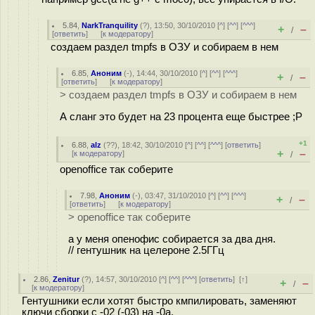
5.84
,
NarkTranquility
(
?
), 13:50, 30/10/2010 [
^
] [
^^
] [
^^^
]
+
–
/
[
ответить
]
[
к модератору
]
создаем раздел tmpfs в ОЗУ и собираем в нем
6.85
,
Аноним
(
-
), 14:44, 30/10/2010 [
^
] [
^^
] [
^^^
]
+
–
/
[
ответить
]
[
к модератору
]
> создаем раздел tmpfs в ОЗУ и собираем в нем
А сланг это будет на 23 процента еще быстрее ;P
+1
6.88
,
alz
(
??
), 18:42, 30/10/2010 [
^
] [
^^
] [
^^^
] [
ответить
]
+
–
[
к модератору
]
/
openoffice так соберите
7.98
,
Аноним
(
-
), 03:47, 31/10/2010 [
^
] [
^^
] [
^^^
]
+
–
/
[
ответить
]
[
к модератору
]
> openoffice так соберите
а у меня опенофис собирается за два дня.
// гентушник на целероне 2.5ГГц
2.86
,
Zenitur
(
?
), 14:57, 30/10/2010 [
^
] [
^^
] [
^^^
] [
ответить
]
[
↑
]
+
–
/
[
к модератору
]
Гентушники если хотят быстро кмпилировать, заменяют
ключи сборки с -02 (-03) на -0a.