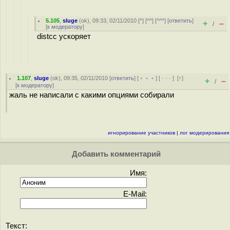
5.105
,
sluge
(
ok
), 09:33, 02/11/2010 [
^
] [
^^
] [
^^^
] [
ответить
]
+
–
/
[
к модератору
]
distcc ускоряет
1.107
,
sluge
(
ok
), 09:35, 02/11/2010 [
ответить
] [
﹢﹢﹢
] [
· · ·
]
[
↑
]
+
–
/
[
к модератору
]
жаль не написали с какими опциями собирали
игнорирование участников
|
лог модерирования
Добавить комментарий
Имя:
E-Mail:
Текст: