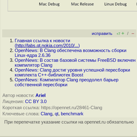
+
–
исправить
/
+7
Главная ссылка к новости
(
http://labs.qt.nokia.com/2010/...
)
OpenNews: В Clang обеспечена возможность сборки
Linux-ядра 2.6.36
OpenNews: В состав базовой системы FreeBSD включен
компилятор Clang
OpenNews: Clang достиг уровня успешной пересборки
комплекта C++-библиотек Boost
OpenNews: Компилятор Clang преодолел барьер
собственной пересборки
Автор новости:
Ariel
Лицензия:
CC BY 3.0
Короткая ссылка: https://opennet.ru/28461-Clang
Ключевые слова:
Clang
,
qt
,
benchmark
При перепечатке указание ссылки на opennet.ru обязательно