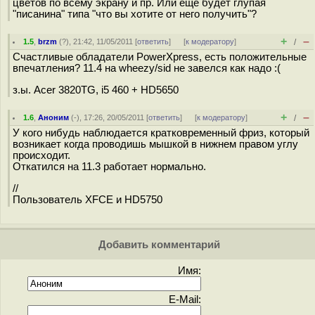
цветов по всему экрану и пр. Или еще будет глупая
"писанина" типа "что вы хотите от него получить"?
+
–
1.5
,
brzm
(
?
), 21:42, 11/05/2011 [
ответить
]
[
к модератору
]
/
Счастливые обладатели PowerXpress, есть положительные
впечатления? 11.4 на wheezy/sid не завелся как надо :(
з.ы. Acer 3820TG, i5 460 + HD5650
+
–
1.6
,
Аноним
(
-
), 17:26, 20/05/2011 [
ответить
]
[
к модератору
]
/
У кого нибудь наблюдается кратковременный фриз, который
возникает когда проводишь мышкой в нижнем правом углу
происходит.
Откатился на 11.3 работает нормально.
//
Пользователь XFCE и HD5750
Добавить комментарий
Имя:
E-Mail: