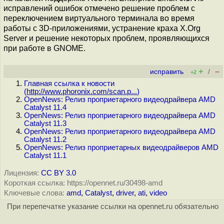
исправлений ошибок отмечено решение проблем с
переключением виртуального терминала во время
работы с 3D-приложениями, устранение краха X.Org
Server и решение некоторых проблем, проявляющихся
при работе в GNOME.
+
–
исправить
/
+2
Главная ссылка к новости
(
http://www.phoronix.com/scan.p...
)
OpenNews: Релиз проприетарного видеодрайвера AMD
Catalyst 11.4
OpenNews: Релиз проприетарного видеодрайвера AMD
Catalyst 11.3
OpenNews: Релиз проприетарного видеодрайвера AMD
Catalyst 11.2
OpenNews: Релиз проприетарных видеодрайверов AMD
Catalyst 11.1
Лицензия:
CC BY 3.0
Короткая ссылка: https://opennet.ru/30498-amd
Ключевые слова:
amd
,
Catalyst
,
driver
,
ati
,
video
При перепечатке указание ссылки на opennet.ru обязательно