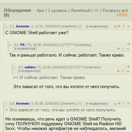
Обсуждение
Ajax
|
1 уровень
|
Линейный
|
+/-
|
Раскрыть всё
(6)
|
RSS
+
–
1.1
,
Аноним
(
-
), 12:51, 10/05/2011 [
ответить
]
[
↓
] [
к модератору
]
/
–3
C GNOME Shell работает уже?
–1
2.2
,
PS
(
??
), 18:48, 10/05/2011 [
^
] [
^^
] [
^^^
] [
ответить
]
+
–
[
к модератору
]
/
Так и раньше работало. И сейчас работает. Также криво.
–1
3.3
,
saNdro
(
?
), 22:30, 10/05/2011 [
^
] [
^^
] [
^^^
] [
ответить
]
+
–
[
к модератору
]
/
>> И сейчас работает. Также криво.
Это зависит от того, что вы хотите от него получить.
+
–
1.4
,
Аноним
(
-
), 01:58, 11/05/2011 [
ответить
]
[
↑
] [
к модератору
]
/
+1
> Это зависит от того, что вы хотите от него получить.
Не понимаешь, что речь идет о GNOME Shell? Получить
хочу ПОЛНУЮ!!! поддержку GNOME Shell на Radeon HD
5xxx. Чтобы никаких артефактов не наблюдалось, миганий