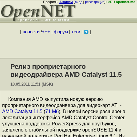
Профиль:
Аноним
(
вход
|
регистрация
)
неRU
opennet.me
[
новости
/
+++
|
форум
|
теги
|
]
Релиз проприетарного
видеодрайвера AMD Catalyst 11.5
10.05.2011 11:51 (MSK)
Компания AMD выпустила новую версию
проприетарного видеодрайвера для видеокарт ATI -
AMD Catalyst 11.5
(
71 Мб
). В новой версии расширена
локализация интерфейса AMD Catalyst Control Center,
улучшена поддержка PowerXpress для ноутбуков,
заявлено о стабильной поддержке openSUSE 11.4 и
начальной поддержке Red Hat Enterprise Linux 6.1. Из