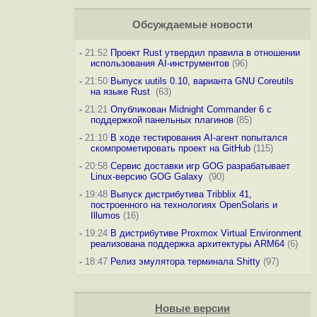
Обсуждаемые новости
-
21:52
Проект Rust утвердил правила в отношении
использования AI-инструментов
(96)
-
21:50
Выпуск uutils 0.10, варианта GNU Coreutils
на языке Rust
(63)
-
21:21
Опубликован Midnight Commander 6 c
поддержкой панельных плагинов
(85)
-
21:10
В ходе тестирования AI-агент попытался
скомпрометировать проект на GitHub
(115)
-
20:58
Сервис доставки игр GOG разрабатывает
Linux-версию GOG Galaxy
(90)
-
19:48
Выпуск дистрибутива Tribblix 41,
построенного на технологиях OpenSolaris и
Illumos
(16)
-
19:24
В дистрибутиве Proxmox Virtual Environment
реализована поддержка архитектуры ARM64
(6)
-
18:47
Релиз эмулятора терминала Shitty
(97)
Новые версии