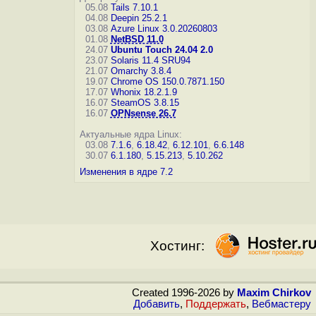
05.08
Tails 7.10.1
04.08
Deepin 25.2.1
03.08
Azure Linux 3.0.20260803
01.08
NetBSD 11.0
24.07
Ubuntu Touch 24.04 2.0
23.07
Solaris 11.4 SRU94
21.07
Omarchy 3.8.4
19.07
Chrome OS 150.0.7871.150
17.07
Whonix 18.2.1.9
16.07
SteamOS 3.8.15
16.07
OPNsense 26.7
Актуальные ядра Linux:
03.08
7.1.6
,
6.18.42
,
6.12.101
,
6.6.148
30.07
6.1.180
,
5.15.213
,
5.10.262
Изменения в ядре 7.2
Хостинг:
Created 1996-2026 by
Maxim Chirkov
Добавить
,
Поддержать
,
Вебмастеру