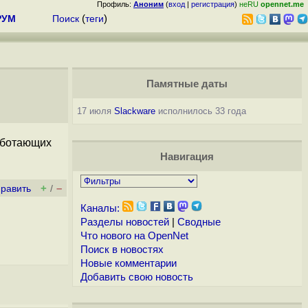
Профиль:
Аноним
(
вход
|
регистрация
)
неRU
opennet.me
РУМ
Поиск
(
теги
)
Памятные даты
17 июля
Slackware
исполнилось 33 года
аботающих
Навигация
+
–
править
/
Каналы:
Разделы новостей
|
Сводные
Что нового на OpenNet
Поиск в новостях
Новые комментарии
Добавить свою новость