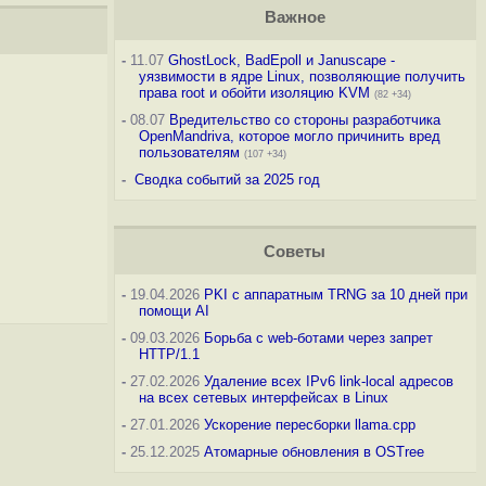
Важное
-
11.07
GhostLock, BadEpoll и Januscape -
уязвимости в ядре Linux, позволяющие получить
права root и обойти изоляцию KVM
(82 +34)
-
08.07
Вредительство со стороны разработчика
OpenMandriva, которое могло причинить вред
пользователям
(107 +34)
-
Сводка событий за 2025 год
Советы
-
19.04.2026
PKI с аппаратным TRNG за 10 дней при
помощи AI
-
09.03.2026
Борьба с web-ботами через запрет
HTTP/1.1
-
27.02.2026
Удаление всех IPv6 link-local адресов
на всех сетевых интерфейсах в Linux
-
27.01.2026
Ускорение пересборки llama.cpp
-
25.12.2025
Атомарные обновления в OSTree