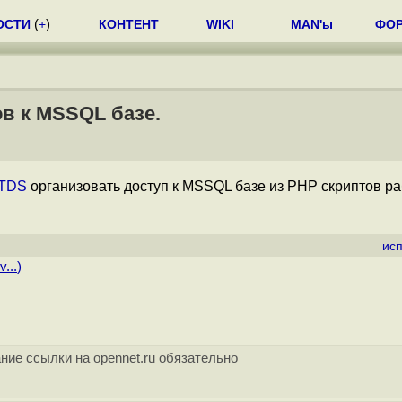
ОСТИ
(
+
)
КОНТЕНТ
WIKI
MAN'ы
ФО
в к MSSQL базе.
eTDS
организовать доступ к MSSQL базе из PHP скриптов р
ис
...
)
ние ссылки на opennet.ru обязательно