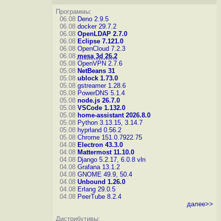
Программы:
06.08
Deno 2.9.5
06.08
docker 29.7.2
06.08
OpenLDAP 2.7.0
06.08
Eclipse 7.121.0
06.08
OpenCloud 7.2.3
06.08
mesa 3d 26.2
05.08
OpenVPN 2.7.6
05.08
NetBeans 31
05.08
ublock 1.73.0
05.08
gstreamer 1.28.6
05.08
PowerDNS 5.1.4
05.08
node.js 26.7.0
05.08
VSCode 1.132.0
05.08
home-assistant 2026.8.0
05.08
Python 3.13.15, 3.14.7
05.08
hyprland 0.56.2
05.08
Chrome 151.0.7922.75
04.08
Electron 43.3.0
04.08
Mattermost 11.10.0
04.08
Django 5.2.17, 6.0.8
vln
04.08
Grafana 13.1.2
04.08
GNOME 49.9, 50.4
04.08
Unbound 1.26.0
04.08
Erlang 29.0.5
04.08
PeerTube 8.2.4
далее>>
Дистрибутивы: