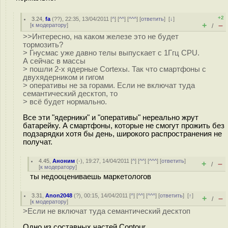
+2
3.24
,
fa
(
??
), 22:35, 13/04/2011 [
^
] [
^^
] [
^^^
] [
ответить
]
[
↓
]
+
–
[
к модератору
]
/
>>Интересно, на каком железе это не будет
тормозить?
> Гнусмас уже давно телы выпускает с 1Ггц CPU.
А сейчас в массы
> пошли 2-х ядерные Cortexы. Так что смартфоны с
двухядерником и гигом
> оперативы не за горами. Если не включат туда
семантический десктоп, то
> всё будет нормально.
Все эти "ядерники" и "оперативы" нереально жрут
батарейку. А смартфоны, которые не смогут прожить без
подзарядки хотя бы день, широкого распространения не
получат.
4.45
,
Аноним
(
-
), 19:27, 14/04/2011 [
^
] [
^^
] [
^^^
] [
ответить
]
+
–
/
[
к модератору
]
ты недооцениваешь маркетологов
3.31
,
Anon2048
(
?
), 00:15, 14/04/2011 [
^
] [
^^
] [
^^^
] [
ответить
]
[
↑
]
+
–
/
[
к модератору
]
>Если не включат туда семантический десктоп
Одно из составных частей Contour