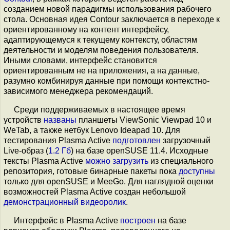
созданием новой парадигмы использования рабочего
стола. Основная идея Contour заключается в переходе к
ориентированному на контент интерфейсу,
адаптирующемуся к текущему контексту, областям
деятельности и моделям поведения пользователя.
Иными словами, интерфейс становится
ориентированным не на приложения, а на данные,
разумно комбинируя данные при помощи контекстно-
зависимого менеджера рекомендаций.
Среди поддерживаемых в настоящее время
устройств
названы
планшеты ViewSonic Viewpad 10 и
WeTab, а также нетбук Lenovo Ideapad 10. Для
тестирования Plasma Active
подготовлен
загрузочный
Live-образ (
1.2 Гб
) на базе openSUSE 11.4. Исходные
тексты Plasma Active
можно загрузить
из специального
репозитория, готовые бинарные пакеты пока
доступны
только для openSUSE и MeeGo. Для наглядной оценки
возможностей Plasma Active создан небольшой
демонстрационный видеоролик
.
Интерфейс в Plasma Active
построен
на базе