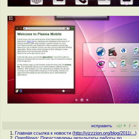
+
–
исправить
/
+17
Главная ссылка к новости (
http://vizzzion.org/blog/2011/...
)
OpenNews: Представлены результаты работы по