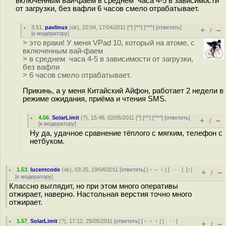
включенным вай-фаем в среднем часа 4-5 в зависимости
от загрузки, без вафли 6 часов смело отрабатывает.
3.51
,
pavlinux
(
ok
), 22:04, 17/04/2011 [
^
] [
^^
] [
^^^
] [
ответить
]
+
–
/
[
к модератору
]
> это враки! У меня VPad 10, который на атоме, с
включенным вай-фаем
> в среднем часа 4-5 в зависимости от загрузки,
без вафли
> 6 часов смело отрабатывает.
Прикинь, а у меня Китайский Айфон, работает 2 недели в
режиме ожидания, приёма и чтения SMS.
4.56
,
SolarLimit
(
?
), 15:48, 02/05/2011 [
^
] [
^^
] [
^^^
] [
ответить
]
+
–
/
[
к модератору
]
Ну да, удачное сравнение тёплого с мягким, телефон с
нетбуком.
1.53
,
lucentcode
(
ok
), 03:25, 19/04/2011 [
ответить
] [
﹢﹢﹢
] [
· · ·
]
[
↑
]
+
–
/
[
к модератору
]
Классно выглядит, но при этом много оперативы
отжирает, наверно. Настольная верстия точно много
отжирает.
1.57
,
SolarLimit
(
?
), 17:12, 25/05/2011 [
ответить
] [
﹢﹢﹢
] [
· · ·
]
+
–
/