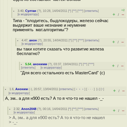
+2
3.40
,
Султан
(
?
), 10:28, 14/04/2011 [
^
] [
^^
] [
^^^
] [
ответить
]
+
–
[
к модератору
]
/
Типа - "плодитесь, быдлокодеры, железо сейчас
выдержит ваше незнание и неумение
применять мат.алгоритмы"?
4.47
,
анон
(
?
), 20:55, 14/04/2011 [
^
] [
^^
] [
^^^
] [
ответить
]
+
–
/
[
к модератору
]
вы таки хотите сказать что развитие железа
бесплатно?
5.54
,
анонимм
(
?
), 03:37, 19/04/2011 [
^
] [
^^
] [
^^^
]
+
–
/
[
ответить
]
[
к модератору
]
"Для всего остального есть MasterCard" (c)
1.6
,
Аноним
(
-
), 20:57, 13/04/2011 [
ответить
] [
﹢﹢﹢
] [
· · ·
]
[
↓
] [
↑
]
+
–
/
[
к модератору
]
А, эм.. а для н900 есть? А то я что-то не нашел -_-
2.32
,
Anon2048
(
?
), 00:16, 14/04/2011 [
^
] [
^^
] [
^^^
] [
ответить
]
+
–
/
[
к модератору
]
> А, эм.. а для н900 есть? А то я что-то не нашел
> -_-