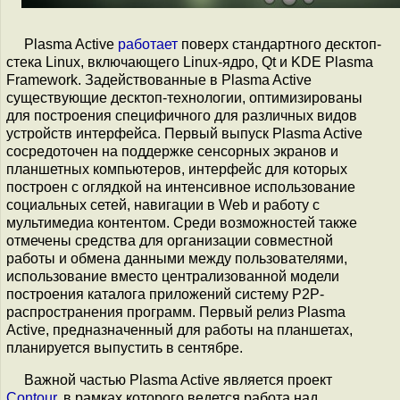
Plasma Active
работает
поверх стандартного десктоп-
стека Linux, включающего Linux-ядро, Qt и KDE Plasma
Framework. Задействованные в Plasma Active
существующие десктоп-технологии, оптимизированы
для построения специфичного для различных видов
устройств интерфейса. Первый выпуск Plasma Active
сосредоточен на поддержке сенсорных экранов и
планшетных компьютеров, интерфейс для которых
построен с оглядкой на интенсивное использование
социальных cетей, навигации в Web и работу с
мультимедиа контентом. Среди возможностей также
отмечены средства для организации совместной
работы и обмена данными между пользователями,
использование вместо централизованной модели
построения каталога приложений систему P2P-
распространения программ. Первый релиз Plasma
Active, предназначенный для работы на планшетах,
планируется выпустить в сентябре.
Важной частью Plasma Active является проект
Contour
, в рамках которого ведется работа над