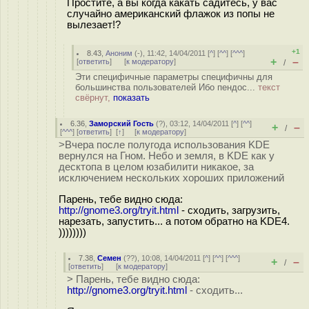
Простите, а вы когда какать садитесь, у вас
случайно американский флажок из попы не
вылезает!?
+1
8.43
,
Аноним
(
-
), 11:42, 14/04/2011 [
^
] [
^^
] [
^^^
]
+
–
[
ответить
]
[
к модератору
]
/
Эти специфичные параметры специфичны для
большинства пользователей Ибо пендос...
текст
свёрнут,
показать
6.36
,
Заморский Гость
(
?
), 03:12, 14/04/2011 [
^
] [
^^
]
+
–
/
[
^^^
] [
ответить
]
[
↑
] [
к модератору
]
>Вчера после полугода использования KDE
вернулся на Гном. Небо и земля, в KDE как у
десктопа в целом юзабилити никакое, за
исключением нескольких хороших приложений
Парень, тебе видно сюда:
http://gnome3.org/tryit.html
- сходить, загрузить,
нарезать, запустить... а потом обратно на KDE4.
))))))))
7.38
,
Семен
(
??
), 10:08, 14/04/2011 [
^
] [
^^
] [
^^^
]
+
–
/
[
ответить
]
[
к модератору
]
> Парень, тебе видно сюда:
http://gnome3.org/tryit.html
- сходить...