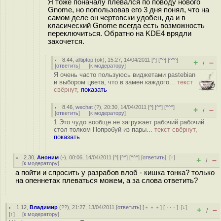
Я тоже поначалу плевался по поводу нового
Gnome, но попользовав его 3 дня понял, что на
самом деле он чертовски удобен, да и в
класический Gnome всегда есть возможность
переключиться. Обратно на KDE4 врядли
захочется.
8.44
,
alltiptop
(
ok
), 15:27, 14/04/2011 [
^
] [
^^
] [
^^^
]
+
–
/
[
ответить
]
[
к модератору
]
Я очень часто пользуюсь виджетами pastebian
и выбором цвета, что в замен каждого...
текст
свёрнут,
показать
8.46
,
wechat
(
?
), 20:30, 14/04/2011 [
^
] [
^^
] [
^^^
]
+
–
/
[
ответить
]
[
к модератору
]
1 Это чудо вообще не загружает рабочий рабочий
стол толком Попробуй из пары...
текст свёрнут,
показать
2.30
,
Аноним
(
-
), 00:06, 14/04/2011 [
^
] [
^^
] [
^^^
] [
ответить
]
[
↑
]
+
–
/
[
к модератору
]
а пойти и спросить у разрабов влоб - кишка тонка? только
на опеннетах плеваться можем, а за слова ответить?
1.12
,
Владимир
(
??
), 21:27, 13/04/2011 [
ответить
] [
﹢﹢﹢
] [
· · ·
]
[
↓
]
+
–
/
[
↑
] [
к модератору
]