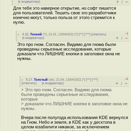
+
–
[
к модератору
]
/
Для тебя это наверное открытие, но софт пишется
для пользователей. Тешить свое эго разработчики
конечно могут, только польза от этого стремится к
нулю.
–1
4.15
,
Тонкий
(
?
), 21:41, 13/04/2011 [
^
] [
^^
] [
^^^
] [
ответить
]
+
–
[
к модератору
]
/
Это про гном. Согласен. Видимо для гнома были
проведены серьезные исследования, которые
доказали что ЛИШНИЕ кнопки в заголовке окна не
нужны.
–6
5.17
,
Толстый
(
ok
), 21:54, 13/04/2011 [
^
] [
^^
] [
^^^
]
+
–
[
ответить
]
[
к модератору
]
/
> Это про гном. Согласен. Видимо для гнома
были проведены серьезные исследования,
которые
> доказали что ЛИШНИЕ кнопки в заголовке окна не
нужны.
Вчера после полугода использования KDE вернулся
на Гном. Небо и земля, в KDE как у десктопа в
целом юзабилити никакое, за исключением