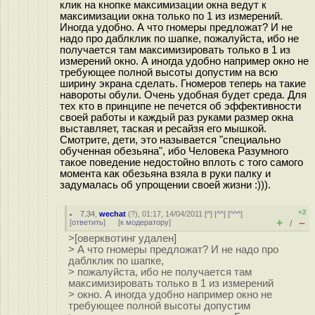
клик на кнопке максимизации окна ведут к
максимизации окна только по 1 из измерений.
Иногда удобно. А что гномеры предложат? И не
надо про даблклик по шапке, пожалуйста, ибо не
получается там максимизировать только в 1 из
измерений окно. А иногда удобно например окно не
требующее полной высоты допустим на всю
ширину экрана сделать. Гномеров теперь на такие
навороты обули. Очень удобная будет среда. Для
тех кто в принципе не печется об эффективности
своей работы и каждый раз руками размер окна
выставляет, таская и ресайзя его мышкой.
Смотрите, дети, это называется "специально
обученная обезьяна", ибо Человека Разумного
такое поведение недостойно вплоть с того самого
момента как обезьяна взяла в руки палку и
задумалась об упрощении своей жизни :))).
+2
7.34
,
wechat
(
?
), 01:17, 14/04/2011 [
^
] [
^^
] [
^^^
]
+
–
[
ответить
]
[
к модератору
]
/
>[оверквотинг удален]
> А что гномеры предложат? И не надо про
даблклик по шапке,
> пожалуйста, ибо не получается там
максимизировать только в 1 из измерений
> окно. А иногда удобно например окно не
требующее полной высоты допустим