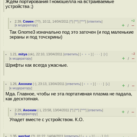
Ждём портирования Гномошелла на встраиваемые
устройства ;)
+2
2.39
,
Семен
(
??
), 10:11, 14/04/2011 [
^
] [
^^
] [
^^^
] [
ответить
]
+
–
[
к модератору
]
/
Так Gnome3 изначально под это заточен (и под маленькие
экраны и под точскрины)
–2
1.21
,
mitya
(
ok
), 22:10, 13/04/2011 [
ответить
] [
﹢﹢﹢
] [
· · ·
]
[
↑
]
+
–
[
к модератору
]
/
Шрифты как всегда ужасные.
1.26
,
Аноним
(
-
), 23:13, 13/04/2011 [
ответить
] [
﹢﹢﹢
] [
· · ·
]
[
↓
]
+
–
/
[
к модератору
]
Мда. Главное, чтобы не эта портативная плазма не падала,
как десктопная.
2.29
,
Аноним
(
-
), 23:58, 13/04/2011 [
^
] [
^^
] [
^^^
] [
ответить
]
+
–
/
[
к модератору
]
Упадет вместе с устройством. К.О.
1.35
,
wechat
(
?
), 01:22, 14/04/2011 [
ответить
] [
﹢﹢﹢
] [
· · ·
]
[
↑
]