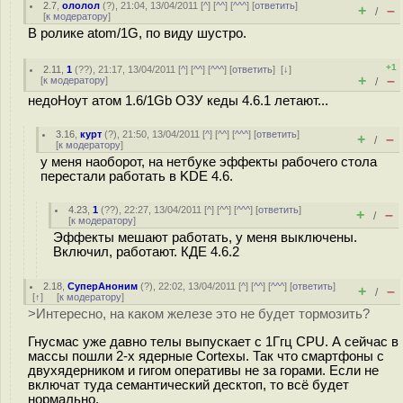
2.7
,
ололол
(
?
), 21:04, 13/04/2011 [
^
] [
^^
] [
^^^
] [
ответить
]
+
–
/
[
к модератору
]
В ролике atom/1G, по виду шустро.
+1
2.11
,
1
(
??
), 21:17, 13/04/2011 [
^
] [
^^
] [
^^^
] [
ответить
]
[
↓
]
+
–
[
к модератору
]
/
недоНоут атом 1.6/1Gb ОЗУ кеды 4.6.1 летают...
3.16
,
курт
(
?
), 21:50, 13/04/2011 [
^
] [
^^
] [
^^^
] [
ответить
]
+
–
/
[
к модератору
]
у меня наоборот, на нетбуке эффекты рабочего стола
перестали работать в KDE 4.6.
4.23
,
1
(
??
), 22:27, 13/04/2011 [
^
] [
^^
] [
^^^
] [
ответить
]
+
–
/
[
к модератору
]
Эффекты мешают работать, у меня выключены.
Включил, работают. КДЕ 4.6.2
2.18
,
СуперАноним
(
?
), 22:02, 13/04/2011 [
^
] [
^^
] [
^^^
] [
ответить
]
+
–
/
[
↑
] [
к модератору
]
>Интересно, на каком железе это не будет тормозить?
Гнусмас уже давно телы выпускает с 1Ггц CPU. А сейчас в
массы пошли 2-х ядерные Cortexы. Так что смартфоны с
двухядерником и гигом оперативы не за горами. Если не
включат туда семантический десктоп, то всё будет
нормально.