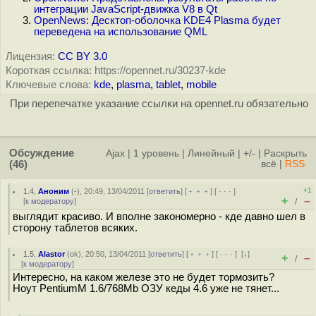
интеграции JavaScript-движка V8 в Qt
OpenNews: Десктоп-оболочка KDE4 Plasma будет
переведена на использование QML
Лицензия:
CC BY 3.0
Короткая ссылка: https://opennet.ru/30237-kde
Ключевые слова:
kde
,
plasma
,
tablet
,
mobile
При перепечатке указание ссылки на opennet.ru обязательно
Обсуждение
Ajax
|
1 уровень
|
Линейный
|
+/-
|
Раскрыть
(46)
всё
|
RSS
+1
1.4
,
Аноним
(
-
), 20:49, 13/04/2011 [
ответить
] [
﹢﹢﹢
] [
· · ·
]
+
–
[
к модератору
]
/
выглядит красиво. И вполне закономерно - кде давно шел в
сторону таблетов всяких.
1.5
,
Alastor
(
ok
), 20:50, 13/04/2011 [
ответить
] [
﹢﹢﹢
] [
· · ·
]
[
↓
]
+
–
/
[
к модератору
]
Интересно, на каком железе это не будет тормозить?
Ноут PentiumM 1.6/768Mb ОЗУ кеды 4.6 уже не тянет...