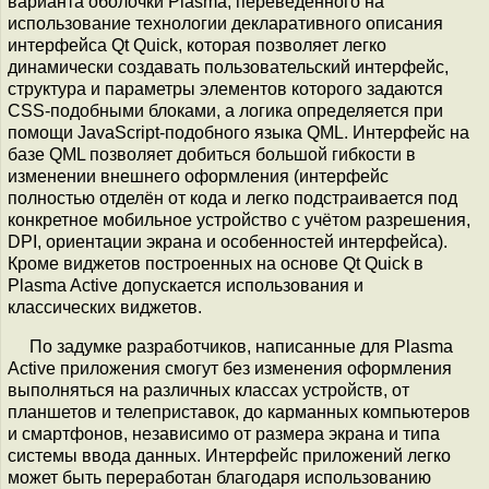
варианта оболочки Plasma, переведенного на
использование технологии декларативного описания
интерфейса Qt Quick, которая позволяет легко
динамически создавать пользовательский интерфейс,
структура и параметры элементов которого задаются
CSS-подобными блоками, а логика определяется при
помощи JavaScript-подобного языка QML. Интерфейс на
базе QML позволяет добиться большой гибкости в
изменении внешнего оформления (интерфейс
полностью отделён от кода и легко подстраивается под
конкретное мобильное устройство с учётом разрешения,
DPI, ориентации экрана и особенностей интерфейса).
Кроме виджетов построенных на основе Qt Quick в
Plasma Active допускается использования и
классических виджетов.
По задумке разработчиков, написанные для Plasma
Active приложения смогут без изменения оформления
выполняться на различных классах устройств, от
планшетов и телеприставок, до карманных компьютеров
и смартфонов, независимо от размера экрана и типа
системы ввода данных. Интерфейс приложений легко
может быть переработан благодаря использованию