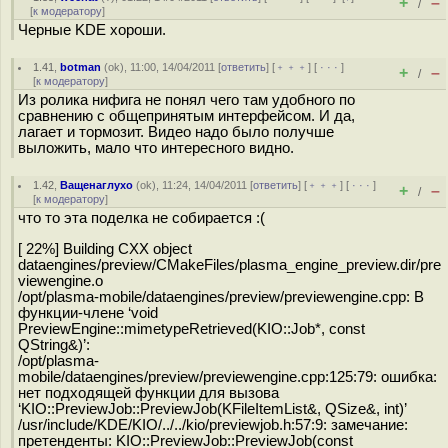
+
–
/
[
к модератору
]
Черные KDE хороши.
1.41
,
botman
(
ok
), 11:00, 14/04/2011 [
ответить
] [
﹢﹢﹢
] [
· · ·
]
+
–
/
[
к модератору
]
Из ролика нифига не понял чего там удобного по
сравнению с общепринятым интерфейсом. И да,
лагает и тормозит. Видео надо было получше
выложить, мало что интересного видно.
1.42
,
Ващенаглухо
(
ok
), 11:24, 14/04/2011 [
ответить
] [
﹢﹢﹢
] [
· · ·
]
+
–
/
[
к модератору
]
что то эта поделка не собирается :(
[ 22%] Building CXX object
dataengines/preview/CMakeFiles/plasma_engine_preview.dir/pre
viewengine.o
/opt/plasma-mobile/dataengines/preview/previewengine.cpp: В
функции-члене ‘void
PreviewEngine::mimetypeRetrieved(KIO::Job*, const
QString&)’:
/opt/plasma-
mobile/dataengines/preview/previewengine.cpp:125:79: ошибка:
нет подходящей функции для вызова
‘KIO::PreviewJob::PreviewJob(KFileItemList&, QSize&, int)’
/usr/include/KDE/KIO/../../kio/previewjob.h:57:9: замечание:
претенденты: KIO::PreviewJob::PreviewJob(const