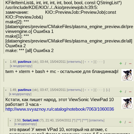
KFileItemList&, int, int, int, int, bool, bool, const QStringList*)
/usr/include/KDE/KIO/../../kio/previewjob.h:39:5:
замечание: KIO::PreviewJob::PreviewJob(const
KIO::PreviewJob&)
make[2]: ***
[dataengines/preview/CMakeFiles/plasma_engine_preview.dir/pre
viewengine.o] Ошибка 1
make[1]: ***
[dataengines/preview/CMakeFiles/plasma_engine_preview.dir/all]
Ошибка 2
make: *** [all] Ошибка 2
1.48
,
pavlinux
(
ok
), 03:44, 15/04/2011 [
ответить
] [
﹢﹢﹢
] [
· · ·
]
+
–
/
[
к модератору
]
twm + xterm + bash + mc - остальное для бландинкаф!
1.49
,
pavlinux
(
ok
), 03:47, 15/04/2011 [
ответить
] [
﹢﹢﹢
] [
· · ·
]
[
↓
]
+
–
/
[
к модератору
]
Кстати, как пишет народ, этот ViewSonic ViewPad 10
работает 3 часа -
http://www.svyaznoy.ru/catalog/notebook/7063/1060036
2.50
,
SolarLimit
(
?
), 21:40, 15/04/2011 [
^
] [
^^
] [
^^^
] [
ответить
]
+
–
/
[
к модератору
]
это враки! У меня VPad 10, который на атоме, с