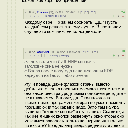
нескольких хороших приложений
+2
6.20
,
Тонкий
(
?
), 22:08, 13/04/2011 [
^
] [
^^
] [
^^^
]
+
–
[
ответить
]
[
к модератору
]
/
Каждому свое. Но зачем обсирать КДЕ? Пусть
каждый сам решает что ему лучше. В противном
случае это комплекс неполноценности.
+3
6.33
,
User294
(
ok
), 00:52, 14/04/2011 [
^
] [
^^
] [
^^^
]
+
–
[
ответить
]
[
↓
] [
к модератору
]
/
>> доказали что ЛИШНИЕ кнопки в
заголовке окна не нужны.
> Вчера после полугода использования KDE
вернулся на Гном. Небо и земля,
Угу, и правда. Даже флажок страны вместо
дебильного плохо воспринимаемого глазом текста
без хаков реестра уродливым подобием регэдита -
не включается. В гноме, да. Гном никогда не
твикнет окно программы которая не умеет помнить
позицию окна так как мне надо. Зато там на ура
выпилят "лишние кнопки" из заголовка. Скажите, а
как без лишних кнопок развернуть окно чтобы оно
максимизировалось только по ширине или только
по высоте? В кедах например, средний или левый