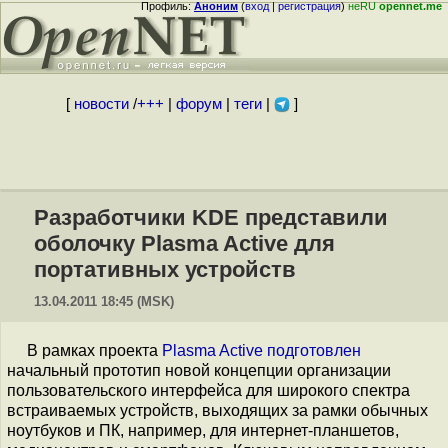
Профиль:
Аноним
(
вход
|
регистрация
)
неRU
opennet.me
[
новости
/
+++
|
форум
|
теги
|
]
Разработчики KDE представили
оболочку Plasma Active для
портативных устройств
13.04.2011 18:45 (MSK)
В рамках проекта
Plasma Active
подготовлен
начальный прототип новой концепции организации
пользовательского интерфейса для широкого спектра
встраиваемых устройств, выходящих за рамки обычных
ноутбуков и ПК, например, для интернет-планшетов,