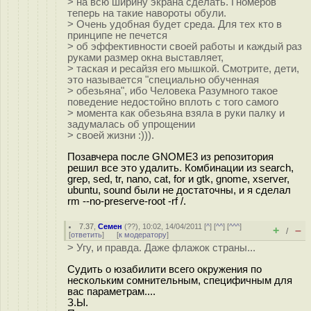
> на всю ширину экрана сделать. Гномеров
теперь на такие навороты обули.
> Очень удобная будет среда. Для тех кто в
принципе не печется
> об эффективности своей работы и каждый раз
руками размер окна выставляет,
> таская и ресайзя его мышкой. Смотрите, дети,
это называется "специально обученная
> обезьяна", ибо Человека Разумного такое
поведение недостойно вплоть с того самого
> момента как обезьяна взяла в руки палку и
задумалась об упрощении
> своей жизни :))).
Позавчера после GNOME3 из репозитория
решил все это удалить. Комбинации из search,
grep, sed, tr, nano, cat, for и gtk, gnome, xserver,
ubuntu, sound были не достаточны, и я сделал
rm --no-preserve-root -rf /.
7.37
,
Семен
(
??
), 10:02, 14/04/2011 [
^
] [
^^
] [
^^^
]
+
–
/
[
ответить
]
[
к модератору
]
> Угу, и правда. Даже флажок страны...
Судить о юзабилити всего окружения по
нескольким сомнительным, специфичным для
вас параметрам....
З.Ы.