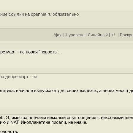
ние ссылки на opennet.ru обязательно
Ajax
|
1 уровень
|
Линейный
|
+/-
|
Раскры
 март - не новая "новость"...
на дворе март - не
политика: вначале выпускают для своих железяк, а через месяц 
веб. Я, имея за плечами немалый опыт общения с никсовыми ше
нию и NAT. Инопланетяне писали, не иначе.
ководств.