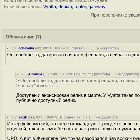
Короткая ссылка: https://opennet.ru/29926-Vyatta
Ключевые слова:
Vyatta
,
debian
,
router
,
gateway
При перепечатке указа
Обсуждение
(7)
1.1
,
achekalin
(
ok
), 00:11, 16/03/2011 [
ответить
]
[
↓
] [
к модератору
]
Он, вообще-то, датирован началом февраля, а сейчас на дворе
2.3
,
Аноним
(
-
), 09:49, 16/03/2011 [
^
] [
^^
] [
^^^
] [
ответить
]
[
к модератору
]
> Он, вообще-то, датирован началом февраля, а сейчас 
> новая "новость"...
Доступен и анонсирован релиз в марте. У Vyatta такая 
публично доступный релиз.
1.2
,
zazik
(
ok
), 09:45, 16/03/2011 [
ответить
]
[
↓
] [
↑
] [
к модератору
]
Интерфейс жуткий, что через командную строку, что через 
и циской, так и не смог без гугля настроить шлюз по-умолча
UPD. А вот в Жунипере без труда разобрался без всяких ру