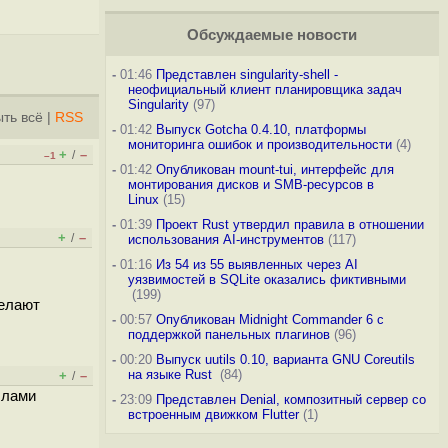
Обсуждаемые новости
-
01:46
Представлен singularity-shell -
неофициальный клиент планировщика задач
Singularity
(97)
ть всё
|
RSS
-
01:42
Выпуск Gotcha 0.4.10, платформы
мониторинга ошибок и производительности
(4)
+
–
/
–1
-
01:42
Опубликован mount-tui, интерфейс для
монтирования дисков и SMB-ресурсов в
Linux
(15)
-
01:39
Проект Rust утвердил правила в отношении
+
–
/
использования AI-инструментов
(117)
-
01:16
Из 54 из 55 выявленных через AI
уязвимостей в SQLite оказались фиктивными
(199)
делают
-
00:57
Опубликован Midnight Commander 6 c
поддержкой панельных плагинов
(96)
-
00:20
Выпуск uutils 0.10, варианта GNU Coreutils
на языке Rust
(84)
+
–
/
ллами
-
23:09
Представлен Denial, композитный сервер со
встроенным движком Flutter
(1)