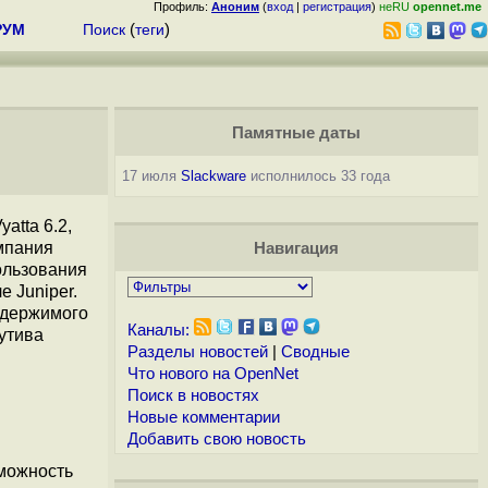
Профиль:
Аноним
(
вход
|
регистрация
)
неRU
opennet.me
РУМ
Поиск
(
теги
)
Памятные даты
17 июля
Slackware
исполнилось 33 года
atta 6.2,
омпания
Навигация
ользования
 Juniper.
одержимого
Каналы:
утива
Разделы новостей
|
Сводные
Что нового на OpenNet
Поиск в новостях
Новые комментарии
Добавить свою новость
можность