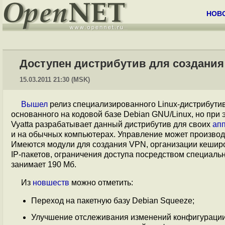
НОВ
Доступен дистрибутив для создания 
15.03.2011 21:30 (MSK)
Вышел
релиз специализированного Linux-дистрибутив
основанного на кодовой базе Debian GNU/Linux, но при
Vyatta разрабатывает данный дистрибутив для своих
ап
и на обычных компьютерах. Управление может производи
Имеются модули для создания VPN, организации кешир
IP-пакетов, ограничения доступа посредством специал
занимает 190 Мб.
Из
новшеств
можно отметить:
Переход на пакетную базу Debian Squeeze;
Улучшение отслеживания изменений конфигурации