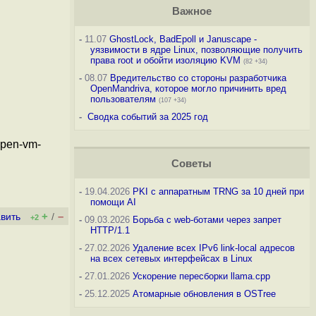
Важное
-
11.07
GhostLock, BadEpoll и Januscape -
уязвимости в ядре Linux, позволяющие получить
права root и обойти изоляцию KVM
(82 +34)
-
08.07
Вредительство со стороны разработчика
OpenMandriva, которое могло причинить вред
пользователям
(107 +34)
-
Сводка событий за 2025 год
open-vm-
Советы
-
19.04.2026
PKI с аппаратным TRNG за 10 дней при
помощи AI
+
–
вить
/
+2
-
09.03.2026
Борьба с web-ботами через запрет
HTTP/1.1
-
27.02.2026
Удаление всех IPv6 link-local адресов
на всех сетевых интерфейсах в Linux
-
27.01.2026
Ускорение пересборки llama.cpp
-
25.12.2025
Атомарные обновления в OSTree