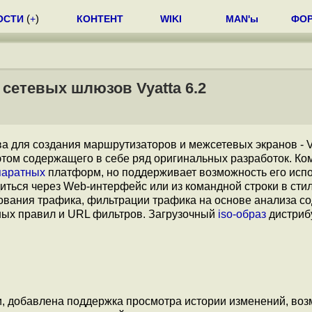
ОСТИ
(
+
)
КОНТЕНТ
WIKI
MAN'ы
ФО
сетевых шлюзов Vyatta 6.2
а для создания маршрутизаторов и межсетевых экранов - Vy
 этом содержащего в себе ряд оригинальных разработок. К
паратных
платформ, но поддерживает возможность его исп
ться через Web-интерфейс или из командной строки в стиле
ования трафика, фильтрации трафика на основе анализа с
ьных правил и URL фильтров. Загрузочный
iso-образ
дистриб
, добавлена поддержка просмотра истории изменений, воз