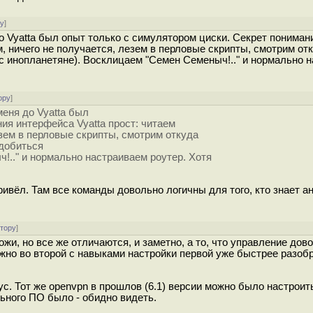
ру
]
до Vyatta был опыт только с симулятором циски. Секрет пониман
, ничего не получается, лезем в перловые скрипты, смотрим отк
ас инопланетяне). Восклицаем "Семен Семеныч!.." и нормально 
ору
]
меня до Vyatta был
ия интерфейса Vyatta прост: читаем
езем в перловые скрипты, смотрим откуда
 добиться
!.." и нормально настраиваем роутер. Хотя
привёл. Там все команды довольно логичны для того, кто знает а
атору
]
жи, но все же отличаются, и заметно, а то, что управление дов
жно во второй с навыками настройки первой уже быстрее разобр
ус. Тот же openvpn в прошлов (6.1) версии можно было настроит
льного ПО было - обидно видеть.