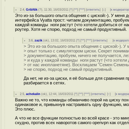
2.4
,
GribNik
(
?
), 11:30, 16/03/2011 [
^
] [
^^
] [
^^^
] [
ответить
]
[
↓
] [
к модерато
Это из-за большого опыта общения с циской:-). У меня 
интерфейса Vyatta прост: читаем документацию, пробуем
каждой команды ноги растут (что хотели добиться от н
роутер. Хотя не спорю, подход не самый продуктивный.
3.6
,
zazik
(
ok
), 13:02, 16/03/2011 [
^
] [
^^
] [
^^^
] [
ответить
]
[
к модерат
> Это из-за большого опыта общения с циской:-). У 
> опыт только с симулятором циски. Секрет пониман
> документацию, пробуем, ничего не получается, л
> и куда у каждой команды ноги растут (что хотели
> от нас инопланетяне). Восклицаем "Семен Семеныч
> не спорю, подход не самый продуктивный.
Да нет, не из-за циски, я её больше для сравнения 
разбирается в сетях.
2.5
,
achekalin
(
ok
), 12:44, 16/03/2011 [
^
] [
^^
] [
^^^
] [
ответить
]
[
↑
] [
к модер
Важно не то, что команды обманчиво порой на циску похо
одинаковое и, привыкнув настраивать одну функцию, мо
Это плюс.
А что не все функции полностью во всей красе - это мин
скудно, против всех наворотов самого openvpn как отде