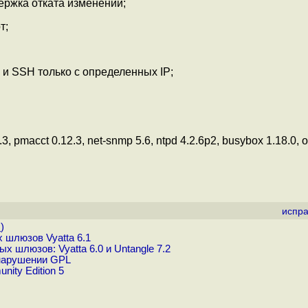
ержка отката изменений;
т;
и SSH только с определенных IP;
3, pmacct 0.12.3, net-snmp 5.6, ntpd 4.2.6p2, busybox 1.18.0, 
испра
.
)
 шлюзов Vyatta 6.1
 шлюзов: Vyatta 6.0 и Untangle 7.2
 нарушении GPL
ity Edition 5