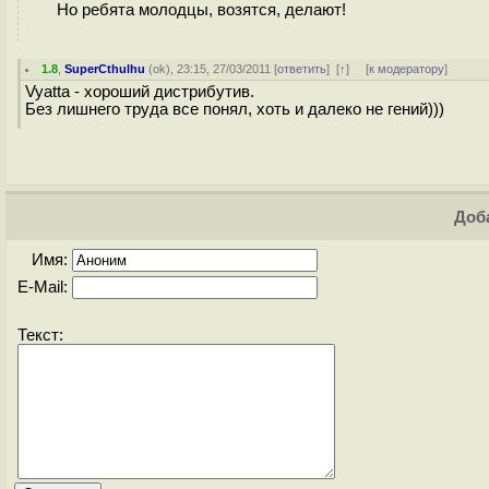
Но ребята молодцы, возятся, делают!
1.8
,
SuperCthulhu
(
ok
), 23:15, 27/03/2011 [
ответить
]
[
↑
] [
к модератору
]
Vyatta - хороший дистрибутив.
Без лишнего труда все понял, хоть и далеко не гений)))
Доба
Имя:
E-Mail:
Текст: