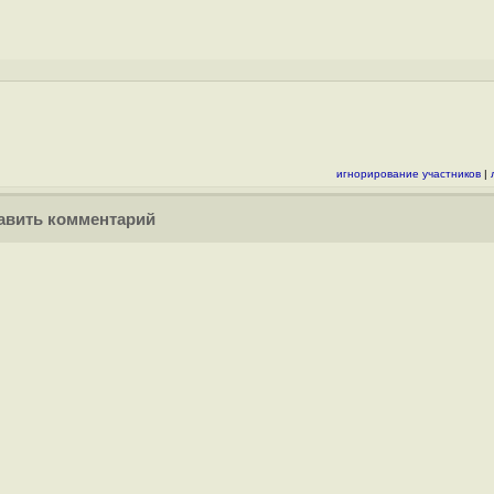
игнорирование участников
|
вить комментарий