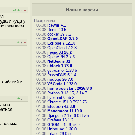
Новые версии
+
–
/
+1
ия
Программы:
уда и куда у
06.08
icewm 4.1
настраиваем
06.08
Deno 2.9.5
06.08
docker 29.7.2
06.08
OpenLDAP 2.7.0
+
–
/
06.08
Eclipse 7.121.0
06.08
OpenCloud 7.2.3
06.08
mesa 3d 26.2
05.08
OpenVPN 2.7.6
05.08
NetBeans 31
05.08
ublock 1.73.0
05.08
gstreamer 1.28.6
05.08
PowerDNS 5.1.4
05.08
node.js 26.7.0
нглийский и
05.08
VSCode 1.132.0
05.08
home-assistant 2026.8.0
05.08
Python 3.13.15, 3.14.7
05.08
hyprland 0.56.2
+
–
/
05.08
Chrome 151.0.7922.75
ольно
04.08
Electron 43.3.0
аться.
04.08
Mattermost 11.10.0
04.08
Django 5.2.17, 6.0.8
vln
04.08
Grafana 13.1.2
ь весьма
04.08
GNOME 49.9, 50.4
04.08
Unbound 1.26.0
04.08
Erlang 29.0.5