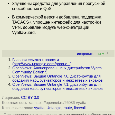
Улучшены средства для управления пропускной
способностью и QoS;
В коммерческой версии добавлена поддержка
TACACS+, упрощен интерфейс для настройки
VPN, добавлен модуль web-фильтрации
VyattaGuard.
+
–
исправить
/
+3
Главная ссылка к новости
(
http://www.untangle.com/produc...
)
OpenNews: Анонсирован Linux дистрибутив Vyatta
Community Edition 5
OpenNews: Вышел Untangle 7.0, дистрибутив для
создания маршрутизаторов и межсетевых экранов
OpenNews: Вышел Untangle 7.1, дистрибутив для
создания маршрутизаторов и межсетевых экранов
Лицензия:
CC BY 3.0
Короткая ссылка: https://opennet.ru/26036-vyatta
Ключевые слова:
vyatta
,
Untangle
,
route
,
firewall
При перепечатке указание ссылки на opennet.ru обязательно