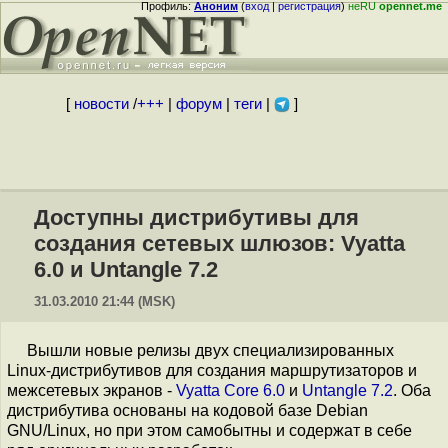
Профиль:
Аноним
(
вход
|
регистрация
)
неRU
opennet.me
[
новости
/
+++
|
форум
|
теги
|
]
Доступны дистрибутивы для
создания сетевых шлюзов: Vyatta
6.0 и Untangle 7.2
31.03.2010 21:44 (MSK)
Вышли новые релизы двух специализированных
Linux-дистрибутивов для создания маршрутизаторов и
межсетевых экранов -
Vyatta Core 6.0
и
Untangle 7.2
. Оба
дистрибутива основаны на кодовой базе Debian
GNU/Linux, но при этом самобытны и содержат в себе