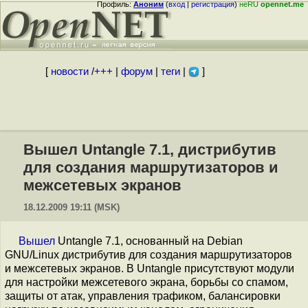
Профиль:
Аноним
(
вход
|
регистрация
)
неRU
opennet.me
[
новости
/
+++
|
форум
|
теги
|
]
Вышел Untangle 7.1, дистрибутив
для создания маршрутизаторов и
межсетевых экранов
18.12.2009 19:11 (MSK)
Вышел
Untangle 7.1, основанный на Debian
GNU/Linux дистрибутив для создания маршрутизаторов
и межсетевых экранов. В Untangle присутствуют модули
для настройки межсетевого экрана, борьбы со спамом,
защиты от атак, управления трафиком, балансировки