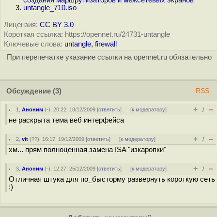
создания маршрутизаторов и межсетевых экранов
untangle_710.iso
Лицензия:
CC BY 3.0
Короткая ссылка: https://opennet.ru/24731-untangle
Ключевые слова:
untangle
,
firewall
При перепечатке указание ссылки на opennet.ru обязательно
Обсуждение
(3)
RSS
+
–
1
,
Аноним
(
-
), 20:22, 18/12/2009 [
ответить
]
[
к модератору
]
/
не раскрыта тема веб интерфейса
+
–
2
,
vit
(
??
), 16:17, 19/12/2009 [
ответить
]
[
к модератору
]
/
хм... прям полноценная замена ISA "изкаропки"
+
–
3
,
Аноним
(
-
), 12:27, 25/12/2009 [
ответить
]
[
к модератору
]
/
Отличная штука для по_бысторму развернуть короткую сеть
:)