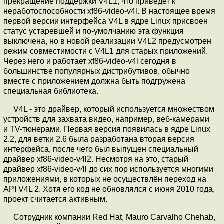
прекращение поддержки V4L1, что приведет к
неработоспособности xf86-video-v4l. В настоящее время
первой версии интерфейса V4L в ядре Linux присвоен
статус устаревшей и по-умолчанию эта функция
выключена, но в новой реализации V4L2 предусмотрен
режим совместимости с V4L1 для старых приложений.
Через него и работает xf86-video-v4l сегодня в
большинстве популярных дистрибутивов, обычно
вместе с приложением должна быть подгружена
специальная библиотека.
V4L - это драйвер, который используется множеством
устройств для захвата видео, например, веб-камерами
и TV-тюнерами. Первая версия появилась в ядре Linux
2.2, для ветки 2.6 была разработана вторая версия
интерфейса, после чего был выпущен специальный
драйвер xf86-video-v4l2. Несмотря на это, старый
драйвер xf86-video-v4l до сих пор используется многими
приложениями, в которых не осуществлён переход на
API V4L 2. Хотя его код не обновлялся с июня 2010 года,
проект считается активным.
Сотрудник компании Red Hat, Mauro Carvalho Chehab,