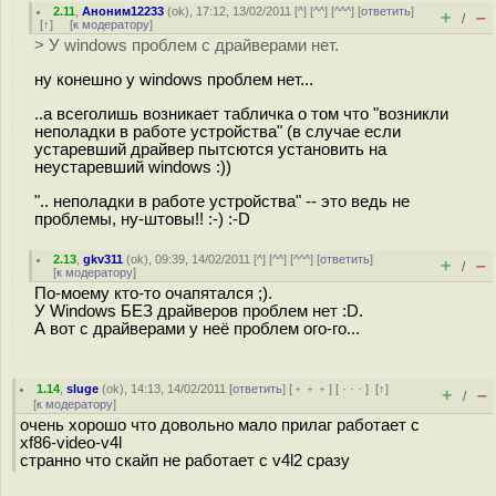
2.11
,
Аноним12233
(
ok
), 17:12, 13/02/2011 [
^
] [
^^
] [
^^^
] [
ответить
]
+
–
/
[
↑
] [
к модератору
]
> У windows проблем с драйверами нет.
ну конешно у windows проблем нет...
..а всеголишь возникает табличка о том что "возникли
неполадки в работе устройства" (в случае если
устаревший драйвер пытсются установить на
неустаревший windows :))
".. неполадки в работе устройства" -- это ведь не
проблемы, ну-штовы!! :-) :-D
2.13
,
gkv311
(
ok
), 09:39, 14/02/2011 [
^
] [
^^
] [
^^^
] [
ответить
]
+
–
/
[
к модератору
]
По-моему кто-то очапятался ;).
У Windows БЕЗ драйверов проблем нет :D.
А вот с драйверами у неё проблем ого-го...
1.14
,
sluge
(
ok
), 14:13, 14/02/2011 [
ответить
] [
﹢﹢﹢
] [
· · ·
]
[
↑
]
+
–
/
[
к модератору
]
очень хорошо что довольно мало прилаг работает с
xf86-video-v4l
странно что скайп не работает с v4l2 сразу