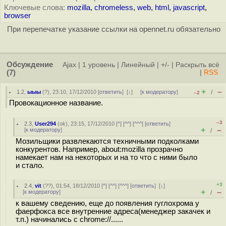
Ключевые слова:
mozilla
,
chromeless
,
web
,
html
,
javascript
,
browser
При перепечатке указание ссылки на opennet.ru обязательно
Обсуждение
Ajax
|
1 уровень
|
Линейный
|
+/-
|
Раскрыть всё
(7)
|
RSS
+
–
1.2
,
ыыы
(
?
), 23:10, 17/12/2010 [
ответить
]
[
↓
] [
к модератору
]
/
–2
Провокационное название.
–3
2.3
,
User294
(
ok
), 23:15, 17/12/2010 [
^
] [
^^
] [
^^^
] [
ответить
]
+
–
[
к модератору
]
/
Мозильщики развлекаются техничными подколками
конкурентов. Например, about:mozilla прозрачно
намекает нам на некоторых и на то что с ними было
и стало.
+3
2.4
,
vit
(
??
), 01:54, 18/12/2010 [
^
] [
^^
] [
^^^
] [
ответить
]
[
↓
]
+
–
[
к модератору
]
/
к вашему сведению, еще до появления гуглохрома у
фаерфокса все внутренние адреса(менеджер закачек и
т.п.) начинались с chrome://......