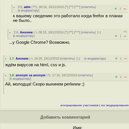
3.5
,
adm
(
??
), 06:16, 18/12/2010 [
^
] [
^^
] [
^^^
] [
ответить
]
+
–
/
[
к модератору
]
к вашему сведению это работало когда firefox в планах
не было..
+1
2.6
,
Аноним
(
-
), 08:15, 18/12/2010 [
^
] [
^^
] [
^^^
] [
ответить
]
[
↑
]
+
–
[
к модератору
]
/
...у Google Chrome? Возможно.
+
–
1.7
,
Аноним
(
-
), 16:26, 18/12/2010 [
ответить
]
[
↑
] [
к модератору
]
/
ждём вирусов на html, css и js.
1.8
,
anonym sa anonym
(
?
), 17:16, 18/12/2010 [
ответить
]
+
–
/
[
к модератору
]
Ай, молодца! Скоро выкинем perlwww ;)
игнорирование участников
|
лог модерирования
Добавить комментарий
Имя: