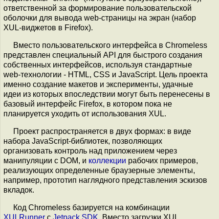
ответственной за формирование пользовательской
оболочки для вывода web-страницы на экран (набор
XUL-виджетов в Firefox).
Вместо пользовательского интерфейса в Chromeless
представлен специальный API для быстрого создания
собственных интерфейсов, используя стандартные
web-технологии - HTML, CSS и JavaScript. Цель проекта
именно создание макетов и эксперименты, удачные
идеи из которых впоследствии могут быть перенесены в
базовый интерфейс Firefox, в котором пока не
планируется уходить от использования XUL.
Проект распространяется в двух формах: в виде
набора JavaScript-библиотек, позволяющих
организовать контроль над приложением через
манипуляции с DOM, и
коллекции
рабочих примеров,
реализующих определенные браузерные элементы,
например, прототип наглядного представления эскизов
вкладок.
Код Chromeless базируется на комбинации
XULRunner
с
Jetpack SDK
. Вместо загрузки XUL