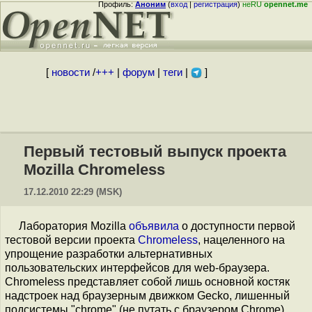
Профиль:
Аноним
(
вход
|
регистрация
)
неRU
opennet.me
[
новости
/
+++
|
форум
|
теги
|
]
Первый тестовый выпуск проекта
Mozilla Chromeless
17.12.2010 22:29 (MSK)
Лаборатория Mozilla
объявила
о доступности первой
тестовой версии проекта
Chromeless
, нацеленного на
упрощение разработки альтернативных
пользовательских интерфейсов для web-браузера.
Chromeless представляет собой лишь основной костяк
надстроек над браузерным движком Gecko, лишенный
подсистемы "сhrome" (не путать с браузером Chrome),