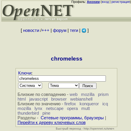
Профиль:
Аноним
(
вход
|
регистрация
)
[
новости
/
+++
|
форум
|
теги
|
]
chromeless
Ключи
:
Близкие по совпадению -
web
mozilla
prism
html
javascript
browser
webianshell
Близкие по значению -
firefox
konqueror
icq
mozilla
lynx
netscape
opera
mutt
thunderbird
pine
Разделы -
Сетевые программы, браузеры
|
Перейти к дереву ключевых слов
Быстрый переход - http://opennet.ru/ключ