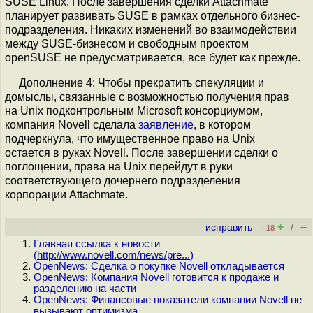
SUSE Linux. После завершения сделки Attachmate
планирует развивать SUSE в рамках отдельного бизнес-
подразделения. Никаких изменений во взаимодействии
между SUSE-бизнесом и свободным проектом
openSUSE не предусматривается, все будет как прежде.
Дополнение 4: Чтобы прекратить спекуляции и
домыслы, связанные с возможностью получения прав
на Unix подконтрольным Microsoft консорциумом,
компания Novell сделала
заявление
, в котором
подчеркнула, что имущественное право на Unix
остается в руках Novell. После завершении сделки о
поглощении, права на Unix перейдут в руки
соответствующего дочернего подразделения
корпорации Attachmate.
+
–
исправить
/
–18
Главная ссылка к новости
(
http://www.novell.com/news/pre...
)
OpenNews: Сделка о покупке Novell откладывается
OpenNews: Компания Novell готовится к продаже и
разделению на части
OpenNews: Финансовые показатели компании Novell не
вызывают оптимизма