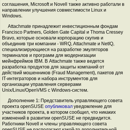
соглашения, Microsoft и Novell также активно работали в
направлении улучшения совместимости Linux и
Windows.
Attachmate принадлежит инвестиционным фондам
Francisco Partners, Golden Gate Capital и Thoma Cressey
Bravo, которые основали корпорацию скупив и
объединив три компании - WRQ, Attachmate и NetIQ,
специализирующиеся на разработке эмуляторов
терминалов и программ для модернизации
мейнфреймов IBM. В Attachmate также ведется
разработка продуктов для защиты компаний от
действий мошенников (Fraud Management), пакетов для
IT-интеграторов и набора инструментов для
организации управления серверами
Unix/Linux/OpenVMS с Windows-систем.
Дополнение 1: Представитель управляющего совета
проекта openSUSE
опубликовал
уведомление для
участников проекта, в котором сообщил, что никаких
изменений в развитии openSUSE не предвидится.
Работники Novell и члены управляющего совета
openSUSE не располагают какой-то дополнительной