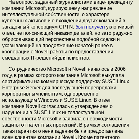
На вопрос, заданный журналистами вице-президенту
компании Microsoft, курирующему направление
интеллектуальной собственности, о характере
купленных активов и о вхождении других компаний в
загадочный консорциум CPTN,
был получен
уклончивый
ответ, не поясняющий никаких деталей, но зато радужно
обрисовывающий перспективы подобной сделки и
указывающий на продолжение начатой ранее в
кооперации с Novell работы по предоставлении
смешанных IT-решений для клиентов.
Сотрудничество Microsoft и Novell началось в 2006
году, в рамках которого компания Microsoft выкупала
сертификаты на коммерческую поддержку SUSE Linux
Enterprise Server для последующей перепродажи
корпоративным клиентам, одновременно
использующим Windows и SUSE Linux. В ответ
компания Novell согласилась с утверждением о
нарушении в SUSE Linux интеллектуальной
собственности Microsoft и заявила о необходимости
защиты от патентных претензий. В рамках соглашения
такая гарантия о ненападении была предоставлена
всем клиентам компании Novell. Кроме патентного