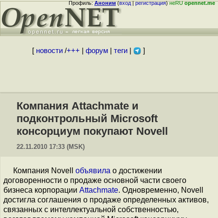
Профиль:
Аноним
(
вход
|
регистрация
)
неRU
opennet.me
[
новости
/
+++
|
форум
|
теги
|
]
Компания Attachmate и
подконтрольный Microsoft
консорциум покупают Novell
22.11.2010 17:33 (MSK)
Компания Novell
объявила
о достижении
договоренности о продаже основной части своего
бизнеса корпорации
Attachmate
. Одновременно, Novell
достигла соглашения о продаже определенных активов,
связанных с интеллектуальной собственностью,