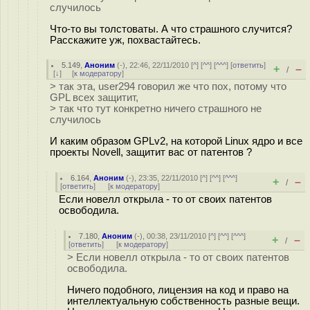
случилось
Что-то вы толстоваты. А что страшного случится?
Расскажите уж, похвастайтесь.
5.149
,
Аноним
(
-
), 22:46, 22/11/2010 [
^
] [
^^
] [
^^^
] [
ответить
]
+
–
/
[
↓
] [
к модератору
]
> так эта, user294 говорил же что пох, потому что
GPL всех защитит,
> так что тут конкретно ничего страшного не
случилось
И каким образом GPLv2, на которой Linux ядро и все
проекты Novell, защитит вас от патентов ?
6.164
,
Аноним
(
-
), 23:35, 22/11/2010 [
^
] [
^^
] [
^^^
]
+
–
/
[
ответить
]
[
к модератору
]
Если новелл открыла - то от своих патентов
освободила.
7.180
,
Аноним
(
-
), 00:38, 23/11/2010 [
^
] [
^^
] [
^^^
]
+
–
/
[
ответить
]
[
к модератору
]
> Если новелл открыла - то от своих патентов
освободила.
Ничего подобного, лицензия на код и право на
интеллектуальную собственность разные вещи.