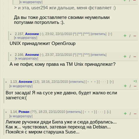
/
[
к модератору
]
> и эта, user294 жги дальше, меня фставляет :)
Да вы тоже доставляете своими неумелыми
потугами потроллить :).
2.157
,
Аноним
(
-
), 23:02, 22/11/2010 [
^
] [
^^
] [
^^^
] [
ответить
]
[
↑
]
+
–
/
[
к модератору
]
UNIX принадлежит OpenGroup
2.166
,
Аноним
(
-
), 23:37, 22/11/2010 [
^
] [
^^
] [
^^^
] [
ответить
]
+
–
/
[
к модератору
]
А не пофиг, кому права на ТМ Unix принадлежат?
+1
1.13
,
Аноним
(
13
), 18:16, 22/11/2010 [
ответить
] [
﹢﹢﹢
] [
· · ·
]
[
↑
]
+
–
[
к модератору
]
/
Вот засада! Я на сусе уже давно, будет жалко если
загнется:(
1.14
,
Роман
(
??
), 18:23, 22/11/2010 [
ответить
] [
﹢﹢﹢
] [
· · ·
]
[
↓
]
+
–
/
[
к модератору
]
Липкие ручонки дяди Била уже и сюда добрались...
Как ж... чувствовал, затевая переход на Debian...
Покойся с миром старушка Suse...