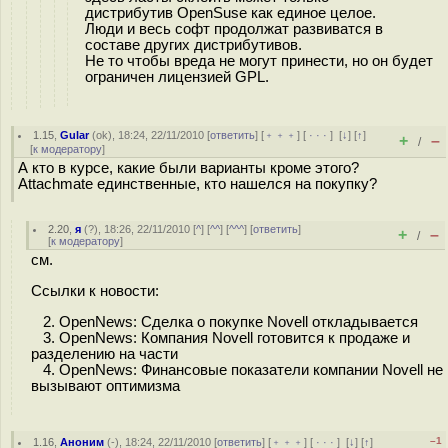
дистрибутив OpenSuse как единое целое.
Люди и весь софт продолжат развиватся в
составе других дистрибутивов.
Не то чтобы вреда не могут принести, но он будет
ограничен лицензией GPL.
1.15
,
Gular
(
ok
), 18:24, 22/11/2010 [
ответить
] [
﹢﹢﹢
] [
· · ·
]
[
↓
] [
↑
]
+
–
/
[
к модератору
]
А кто в курсе, какие были варианты кроме этого?
Attachmate единственные, кто нашелся на покупку?
2.20
,
я
(
?
), 18:26, 22/11/2010 [
^
] [
^^
] [
^^^
] [
ответить
]
+
–
/
[
к модератору
]
см.
Ссылки к новости:
2. OpenNews: Сделка о покупке Novell откладывается
3. OpenNews: Компания Novell готовится к продаже и
разделению на части
4. OpenNews: Финансовые показатели компании Novell не
вызывают оптимизма
–1
1.16
,
Аноним
(
-
), 18:24, 22/11/2010 [
ответить
] [
﹢﹢﹢
] [
· · ·
]
[
↓
] [
↑
]