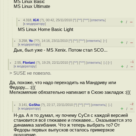
MS Linux Basic
MS Linux Ultimate
4.318
,
IGX
(
?
), 00:42, 25/11/2010 [
^
] [
^^
] [
^^^
] [
ответить
]
+
–
/
[
к модератору
]
MS Linux Home Basic Light
3.258
,
Yo
(
??
), 14:16, 23/11/2010 [
^
] [
^^
] [
^^^
] [
ответить
]
[
↑
]
+
–
/
[
к модератору
]
Дык, был уже - MS Xenix. Потом стал SCO...
–1
2.55
,
Floriani
(
?
), 19:29, 22/11/2010 [
^
] [
^^
] [
^^^
] [
ответить
]
[
↓
] [
↑
]
+
–
[
к модератору
]
/
> SUSE не повезло.
Да, похоже, что надо переходить на Мандриву или
Федору... :(((
Мелкомягкие обязательно напихают в Сюзю закладок :(((
–2
3.141
,
GoSha
(
?
), 22:17, 22/11/2010 [
^
] [
^^
] [
^^^
] [
ответить
]
[
↓
]
+
–
[
к модератору
]
/
Н-да. А я то думал, ну почему СуСя с каждой версией
становится всё глюкавее и глюкавее... Оказывается это
динамика загибания. Что ж теперь выбрать то? От
Федоры первых выпусков осталось примерзкое
ощущение.