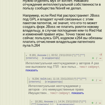
Нужно отделять мух от котлет. Никакого
отчуждения интеллектуальной собственности в
пользу сообщества Novell не делал.
Например, если Red Hat распространяет JBoss
под GPL и владеет кучей связанных с этим
пакетом патентов, не значит, что кто-то может
создать форк JBoss не платить роялти новому
владельцу, в случае поглощения кем-то Red Hat
и изменений правил игры. Точно также как
сейчас пользуясь GPL кодеком x264 вы обязаны
платить отчисления владельцам патентного
пула h.264
–2
8.181
,
Аноним
(
-
), 00:52, 23/11/2010 [
^
] [
^^
] [
^^^
]
+
–
[
ответить
]
[
к модератору
]
/
Интеллектуальная неотчуждаемая у авторов А раз
они выложили под ГПЛ - все польз...
текст свёрнут,
показать
9.234
,
VoDA
(
ok
), 11:19, 23/11/2010 [
^
] [
^^
] [
^^^
]
+
–
/
[
ответить
]
[
к модератору
]
Интеллектуальная неотчуждаемая у
авторов - это неимущественные права
Имуществен...
текст свёрнут,
показать
10.261
,
Аноним
(
-
), 14:34, 23/11/2010 [
^
] [
^^
]
+
–
/
[
^^^
] [
ответить
]
[
↓
] [
к модератору
]