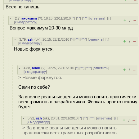
[
к модератору
]
/
Всех не купишь
2.7
,
анонимм
(
?
), 18:15, 22/11/2010 [
^
] [
^^
] [
^^^
] [
ответить
]
[
↓
]
+
–
/
[
к модератору
]
Вопрос максимум 20-30 млрд
3.79
,
szh
(
ok
), 20:15, 22/11/2010 [
^
] [
^^
] [
^^^
] [
ответить
]
[
↓
]
+
–
/
[
к модератору
]
Новые форкнутся.
4.88
,
анон
(
?
), 20:25, 22/11/2010 [
^
] [
^^
] [
^^^
] [
ответить
]
+
–
/
[
к модератору
]
> Новые форкнутся.
Сами по себе?
За вполне реальные деньги можно нанять практически
всех грамотных разработчиков. Форкать просто некому
будет.
5.92
,
szh
(
ok
), 20:31, 22/11/2010 [
^
] [
^^
] [
^^^
] [
ответить
]
[
↓
]
+
–
/
[
к модератору
]
> За вполне реальные деньги можно нанять
практически всех грамотных разработчиков.