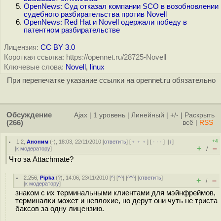
OpenNews: Суд отказал компании SCO в возобновлении
судебного разбирательства против Novell
OpenNews: Red Hat и Novell одержали победу в
патентном разбирательстве
Лицензия:
CC BY 3.0
Короткая ссылка: https://opennet.ru/28725-Novell
Ключевые слова:
Novell
,
linux
При перепечатке указание ссылки на opennet.ru обязательно
Обсуждение
Ajax
|
1 уровень
|
Линейный
|
+/-
|
Раскрыть
(266)
всё
|
RSS
+4
1.2
,
Аноним
(
-
), 18:03, 22/11/2010 [
ответить
] [
﹢﹢﹢
] [
· · ·
]
[
↓
]
+
–
[
к модератору
]
/
Что за Attachmate?
2.256
,
Pipka
(
?
), 14:06, 23/11/2010 [
^
] [
^^
] [
^^^
] [
ответить
]
+
–
/
[
к модератору
]
знаком с их терминальными клиентами для мэйнфреймов,
терминалки может и неплохие, но дерут они чуть не триста
баксов за одну лицензию.