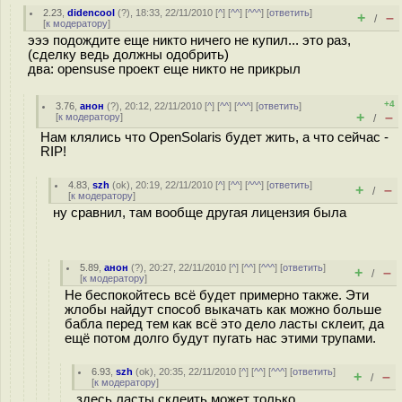
2.23
,
didencool
(
?
), 18:33, 22/11/2010 [
^
] [
^^
] [
^^^
] [
ответить
]
+
–
/
[
к модератору
]
эээ подождите еще никто ничего не купил... это раз,
(сделку ведь должны одобрить)
два: opensuse проект еще никто не прикрыл
+4
3.76
,
анон
(
?
), 20:12, 22/11/2010 [
^
] [
^^
] [
^^^
] [
ответить
]
+
–
[
к модератору
]
/
Нам клялись что OpenSolaris будет жить, а что сейчас -
RIP!
4.83
,
szh
(
ok
), 20:19, 22/11/2010 [
^
] [
^^
] [
^^^
] [
ответить
]
+
–
/
[
к модератору
]
ну сравнил, там вообще другая лицензия была
5.89
,
анон
(
?
), 20:27, 22/11/2010 [
^
] [
^^
] [
^^^
] [
ответить
]
+
–
/
[
к модератору
]
Не беспокойтесь всё будет примерно также. Эти
жлобы найдут способ выкачать как можно больше
бабла перед тем как всё это дело ласты склеит, да
ещё потом долго будут пугать нас этими трупами.
6.93
,
szh
(
ok
), 20:35, 22/11/2010 [
^
] [
^^
] [
^^^
] [
ответить
]
+
–
/
[
к модератору
]
здесь ласты склеить может только