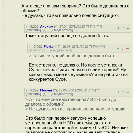
А что еще она вам говорила? Это было до диалога с
обоями?
Не думаю, что вы правильно поняли ситуацию.
6.286
,
Аноним
(
-
), 17:04, 23/11/2010 [
^
] [
^^
] [
^^^
]
+
–
/
[
ответить
]
[
↓
] [
к модератору
]
Таких ситуаций вообще не должно быть.
7.293
,
Floriani
(
?
), 19:07, 23/11/2010 [
^
] [
^^
] [
^^^
]
+
–
/
[
ответить
]
[
к модератору
]
> Таких ситуаций вообще не должно быть.
Естественно, не должно. Но после установки
Суся сказала "иди лесом со своим хардом!" Ну
какой смысл мне выдумывать? я не работаю на
конкурентов Сусе.
6.292
,
Floriani
(
?
), 19:05, 23/11/2010 [
^
] [
^^
] [
^^^
]
+
–
/
[
ответить
]
[
↑
] [
к модератору
]
> А что еще она вам говорила? Это было до
диалога с обоями?
> Не думаю, что вы правильно поняли ситуацию.
Это было при первом запуске успешно
установленной на HDD системы, до этого
нормально работавшей в режиме LiveCD. Никаких
диалогов не состоялось, иксы не запустились.