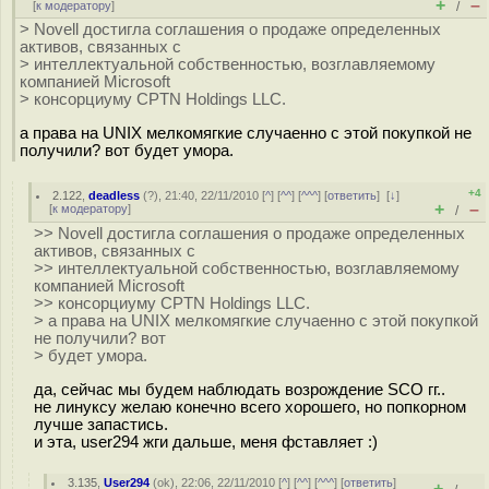
+
–
[
к модератору
]
/
> Novell достигла соглашения о продаже определенных
активов, связанных с
> интеллектуальной собственностью, возглавляемому
компанией Microsoft
> консорциуму CPTN Holdings LLC.
а права на UNIX мелкомягкие случаенно с этой покупкой не
получили? вот будет умора.
+4
2.122
,
deadless
(
?
), 21:40, 22/11/2010 [
^
] [
^^
] [
^^^
] [
ответить
]
[
↓
]
+
–
[
к модератору
]
/
>> Novell достигла соглашения о продаже определенных
активов, связанных с
>> интеллектуальной собственностью, возглавляемому
компанией Microsoft
>> консорциуму CPTN Holdings LLC.
> а права на UNIX мелкомягкие случаенно с этой покупкой
не получили? вот
> будет умора.
да, сейчас мы будем наблюдать возрождение SCO гг..
не линуксу желаю конечно всего хорошего, но попкорном
лучше запастись.
и эта, user294 жги дальше, меня фставляет :)
3.135
,
User294
(
ok
), 22:06, 22/11/2010 [
^
] [
^^
] [
^^^
] [
ответить
]
+
–