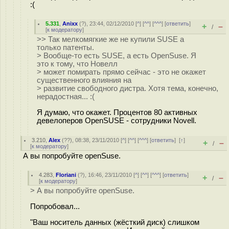
:(
5.331
,
Anixx
(
?
), 23:44, 02/12/2010 [
^
] [
^^
] [
^^^
] [
ответить
]
+
–
/
[
к модератору
]
>> Так мелкомягкие же не купили SUSE а
только патенты.
> Вообще-то есть SUSE, а есть OpenSuse. Я
это к тому, что Новелл
> может помирать прямо сейчас - это не окажет
существенного влияния на
> развитие свободного дистра. Хотя тема, конечно,
нерадостная... :(
Я думаю, что окажет. Процентов 80 активных
девелоперов OpenSUSE - сотрудники Novell.
3.210
,
Alex
(
??
), 08:38, 23/11/2010 [
^
] [
^^
] [
^^^
] [
ответить
]
[
↑
]
+
–
/
[
к модератору
]
А вы попробуйте openSuse.
4.283
,
Floriani
(
?
), 16:46, 23/11/2010 [
^
] [
^^
] [
^^^
] [
ответить
]
+
–
/
[
к модератору
]
> А вы попробуйте openSuse.
Попробовал...
"Ваш носитель данных (жёсткий диск) слишком