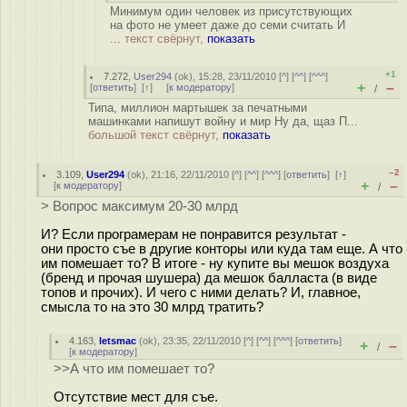
Минимум один человек из присутствующих
на фото не умеет даже до семи считать И
...
текст свёрнут,
показать
+1
7.272
,
User294
(
ok
), 15:28, 23/11/2010 [
^
] [
^^
] [
^^^
]
+
–
[
ответить
]
[
↑
] [
к модератору
]
/
Типа, миллион мартышек за печатными
машинками напишут войну и мир Ну да, щаз П...
большой текст свёрнут,
показать
–2
3.109
,
User294
(
ok
), 21:16, 22/11/2010 [
^
] [
^^
] [
^^^
] [
ответить
]
[
↑
]
+
–
[
к модератору
]
/
> Вопрос максимум 20-30 млрд
И? Если програмерам не понравится результат -
они просто съе в другие конторы или куда там еще. А что
им помешает то? В итоге - ну купите вы мешок воздуха
(бренд и прочая шушера) да мешок балласта (в виде
топов и прочих). И чего с ними делать? И, главное,
смысла то на это 30 млрд тратить?
4.163
,
letsmac
(
ok
), 23:35, 22/11/2010 [
^
] [
^^
] [
^^^
] [
ответить
]
+
–
/
[
к модератору
]
>>А что им помешает то?
Отсутствие мест для съе.