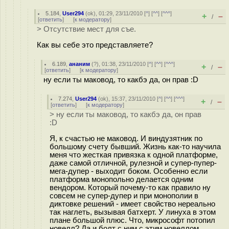
5.184
,
User294
(
ok
), 01:29, 23/11/2010 [
^
] [
^^
] [
^^^
]
+
–
/
[
ответить
]
[
к модератору
]
> Отсутствие мест для съе.
Как вы себе это представляете?
6.189
,
ананим
(
?
), 01:38, 23/11/2010 [
^
] [
^^
] [
^^^
]
+
–
/
[
ответить
]
[
к модератору
]
ну если ты маковод, то какбэ да, он прав :D
7.274
,
User294
(
ok
), 15:37, 23/11/2010 [
^
] [
^^
] [
^^^
]
+
–
/
[
ответить
]
[
к модератору
]
> ну если ты маковод, то какбэ да, он прав
:D
Я, к счастью не маковод. И виндузятник по
большому счету бывший. Жизнь как-то научила
меня что жесткая привязка к одной платформе,
даже самой отличной, рулезной и супер-пупер-
мега-дупер - выходит боком. Особенно если
платформа монопольно делается одним
вендором. Который почему-то как правило ну
совсем не супер-дупер и при монополии в
диктовке решений - имеет свойство нереально
так наглеть, вызывая батхерт. У линуха в этом
плане большой плюс. Что, микрософт потопил
новелл? Да и болт с ним с этим новеллом.