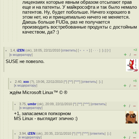
лицензиях которые явным образом отсыпают прав
еще и на патенты. У майкрософта и так было немало
патентов. Ну, будет побольше. Ничего хорошего в
этом нет, но и принципиально ничего не меняется.
Даешь больше FUDа, раз не получается
производить востребованные продукты с достойным
качеством, да? :)
+2
1.4
,
iZEN
(
ok
), 18:05, 22/11/2010 [
ответить
] [
﹢﹢﹢
] [
· · ·
]
[
↓
] [
↑
]
+
–
[
к модератору
]
/
SUSE не повезло.
+5
2.40
,
ххх
(
?
), 19:06, 22/11/2010 [
^
] [
^^
] [
^^^
] [
ответить
]
[
↓
]
+
–
[
к модератору
]
/
ждём Microsoft Linux™ © ®
3.75
,
umbr
(
ok
), 20:09, 22/11/2010 [
^
] [
^^
] [
^^^
] [
ответить
]
+
–
/
[
к модератору
]
+1, запасаемся попкорном
MS Linux - выглядит эпично :)
+4
3.94
,
iZEN
(
ok
), 20:35, 22/11/2010 [
^
] [
^^
] [
^^^
] [
ответить
]
[
↓
]
+
–
[
к модератору
]
/