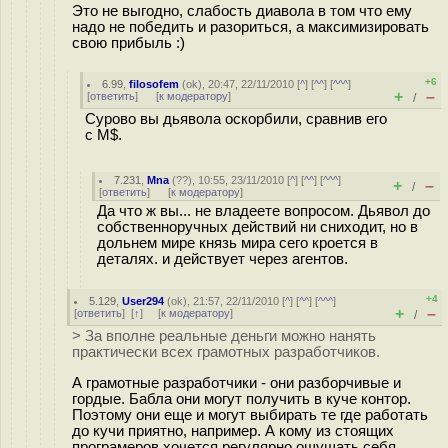
Это не выгодно, слабость диавола в том что ему
надо не победить и разориться, а максимизировать
свою прибыль :)
+6
6.99
,
filosofem
(
ok
), 20:47, 22/11/2010 [
^
] [
^^
] [
^^^
]
+
–
[
ответить
]
[
к модератору
]
/
Сурово вы дьявола оскорбили, сравнив его
с M$.
7.231
,
Mna
(
??
), 10:55, 23/11/2010 [
^
] [
^^
] [
^^^
]
+
–
/
[
ответить
]
[
к модератору
]
Да что ж вы... не владеете вопросом. Дьявол до
собственноручных действий ни сниходит, но в
дольнем мире князь мира сего кроется в
деталях. и действует через агентов.
+4
5.129
,
User294
(
ok
), 21:57, 22/11/2010 [
^
] [
^^
] [
^^^
]
+
–
[
ответить
]
[
↑
] [
к модератору
]
/
> За вполне реальные деньги можно нанять
практически всех грамотных разработчиков.
А грамотные разработчики - они разборчивые и
гордые. Бабла они могут получить в куче контор.
Поэтому они еще и могут выбирать те где работать
до кучи приятно, например. А кому из стоящих
програмеров хочется регулярно ощущать себя