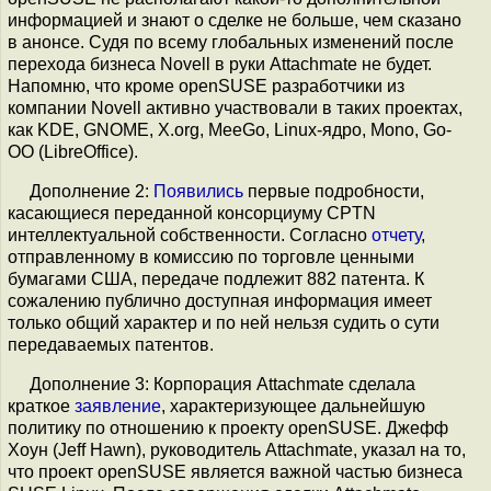
информацией и знают о сделке не больше, чем сказано
в анонсе. Судя по всему глобальных изменений после
перехода бизнеса Novell в руки Attachmate не будет.
Напомню, что кроме openSUSE разработчики из
компании Novell активно участвовали в таких проектах,
как KDE, GNOME, X.org, MeeGo, Linux-ядро, Mono, Go-
OO (LibreOffice).
Дополнение 2:
Появились
первые подробности,
касающиеся переданной консорциуму CPTN
интеллектуальной собственности. Согласно
отчету
,
отправленному в комиссию по торговле ценными
бумагами США, передаче подлежит 882 патента. К
сожалению публично доступная информация имеет
только общий характер и по ней нельзя судить о сути
передаваемых патентов.
Дополнение 3: Корпорация Attachmate сделала
краткое
заявление
, характеризующее дальнейшую
политику по отношению к проекту openSUSE. Джефф
Хоун (Jeff Hawn), руководитель Attachmate, указал на то,
что проект openSUSE является важной частью бизнеса