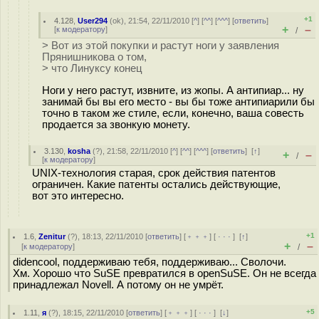
+1
4.128
,
User294
(
ok
), 21:54, 22/11/2010 [
^
] [
^^
] [
^^^
] [
ответить
]
+
–
[
к модератору
]
/
> Вот из этой покупки и растут ноги у заявления
Прянишникова о том,
> что Линуксу конец
Ноги у него растут, извните, из жопы. А антипиар... ну
занимай бы вы его место - вы бы тоже антипиарили бы
точно в таком же стиле, если, конечно, ваша совесть
продается за звонкую монету.
3.130
,
kosha
(
?
), 21:58, 22/11/2010 [
^
] [
^^
] [
^^^
] [
ответить
]
[
↑
]
+
–
/
[
к модератору
]
UNIX-технология старая, срок действия патентов
ограничен. Какие патенты остались действующие,
вот это интересно.
+1
1.6
,
Zenitur
(
?
), 18:13, 22/11/2010 [
ответить
] [
﹢﹢﹢
] [
· · ·
]
[
↑
]
+
–
[
к модератору
]
/
didencool, поддерживаю тебя, поддерживаю... Сволочи.
Хм. Хорошо что SuSE превратился в openSuSE. Он не всегда
принадлежал Novell. А потому он не умрёт.
+5
1.11
,
я
(
?
), 18:15, 22/11/2010 [
ответить
] [
﹢﹢﹢
] [
· · ·
]
[
↓
]