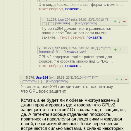
Это когда Насколько я знаю, форкать можно ...
текст свёрнут,
показать
11.278
,
User294
(
ok
), 16:01, 23/11/2010 [
^
]
+
–
/
[
^^
] [
^^^
] [
ответить
]
[
к модератору
]
Ну вон x264 делают же, и развивается
вполне себе Только вот если вы его
захтите...
текст свёрнут,
показать
10.277
,
szh
(
ok
), 15:54, 23/11/2010 [
^
] [
^^
] [
^^^
]
+
–
/
[
ответить
]
[
↑
] [
к модератору
]
GPL v2 содержит implicit patent grant для
форков, т е форкать можно под GPLv2 ...
текст свёрнут,
показать
5.276
,
User294
(
ok
), 15:51, 23/11/2010 [
^
] [
^^
] [
^^^
]
+
–
/
[
ответить
]
[
↑
] [
к модератору
]
> так эта, user294 говорил же что пох, потому
что GPL всех защитит,
Кстати, а не будет ли любезен многоуважаемый
джинн процитировать где я говорил что GPLv2
защищает от патентов? От захапа кода - защищает,
да. А патенты вообще отдельная плоскость,
практически параллельная лицензиям и живущая
своей, независимой жизнью. Точки пересечения
встречаются сильно местами, в сильно некоторых