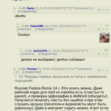
4.183
,
Name
(
?
), 01:28, 23/11/2010 [
^
] [
^^
] [
^^^
] [
ответить
]
[
↓
]
+
–
/
[
к модератору
]
ubuntu
+1
5.205
,
PalachMB
(
ok
), 07:52, 23/11/2010 [
^
] [
^^
] [
^^^
]
+
–
[
ответить
]
[
к модератору
]
/
Gentoo
+15
6.221
,
dmitriy976
(
?
), 10:10, 23/11/2010 [
^
] [
^^
] [
^^^
]
+
–
[
ответить
]
[
к модератору
]
/
gentoo не выбирают, gentoo собирают
4.280
,
Floriani
(
?
), 16:38, 23/11/2010 [
^
] [
^^
] [
^^^
] [
ответить
]
+
–
/
[
↑
] [
к модератору
]
> От Федоры первых выпусков осталось примерзкое
ощущение.
Russian Fedora Remix 14 c Xfce юзать можно. Даже
рабочий кодек для mp3 из коробки есть (счастье-то
какое!), и проверка орфографии в AbiWord (обалдеть!)
Получится печатать тексты без ошибок и при этом
слушать музыку (писатели и журналисты могут быть
довольны). Даже в инетрнет ходить можно. А вот если