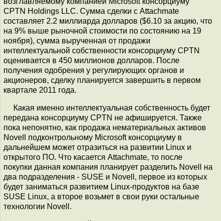
возглавляемому компанией Microsoft консорциуму
CPTN Holdings LLC. Сумма сделки с Attachmate
составляет 2.2 миллиарда долларов ($6.10 за акцию, что
на 9% выше рыночной стоимости по состоянию на 19
ноября), сумма вырученная от продажи
интеллектуальной собственности консорциуму CPTN
оценивается в 450 миллионов долларов. После
получения одобрения у регулирующих органов и
акционеров, сделку планируется завершить в первом
квартале 2011 года.
Какая именно интеллектуальная собственность будет
передана консорциуму CPTN не афишируется. Также
пока непонятно, как продажа нематериальных активов
Novell подконтрольному Microsoft консорциуму в
дальнейшем может отразиться на развитии Linux и
открытого ПО. Что касается Attachmate, то после
покупки данная компания планирует разделить Novell на
два подразделения - SUSE и Novell, первое из которых
будет заниматься развитием Linux-продуктов на базе
SUSE Linux, а второе возьмет в свои руки остальные
технологии Novell.