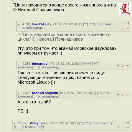
"Linux находится в конце своего жизненного цикла"
© Николай Прянишников
–1
4.110
,
User294
(
ok
), 21:16, 22/11/2010 [
^
] [
^^
] [
^^^
] [
ответить
]
+
–
[
к модератору
]
/
> "Linux находится в конце своего жизненного
цикла" © Николай Прянишников
Угу, это при том что акамай мсовские даунлоады
линуксом отгружает :)
4.251
,
dmsuslov
(
??
), 13:20, 23/11/2010 [
^
] [
^^
] [
^^^
]
+
–
/
[
ответить
]
[
к модератору
]
Так вот что тов. Прянишников имел в виду:
следующий жизненный цикл начнется с
Microsoft Linux :-)))
4.326
,
Michael Shigorin
(
ok
), 16:47, 25/11/2010 [
^
] [
^^
] [
^^^
]
+
–
/
[
ответить
]
[
к модератору
]
А это кто такой?
PS: :}
+3
3.192
,
_Vitaly_
(
ok
), 01:53, 23/11/2010 [
^
] [
^^
] [
^^^
] [
ответить
]
[
↓
]
+
–
[
↑
] [
к модератору
]
/