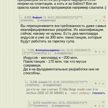
негром на плантации, а хоть и за бабло? Вон из
оракла какая пачка програмеров например свалила :)
–1
6.223
,
Кырыл
(
?
), 10:17, 23/11/2010 [
^
] [
^^
] [
^^^
]
+
–
[
ответить
]
[
к модератору
]
/
Вы переоцениваете востребованность даже самых
квалифицированных разрабов. Их квалификации
сейчас никому не нужны. Есть два миллиарда
индусов и уже за 300 млн. пакистанцев, которые
будут работать за тарелку супа.
7.235
,
Anonymousapiens
(
ok
), 11:23, 23/11/2010 [
^
]
+
–
/
[
^^
] [
^^^
] [
ответить
]
[
↓
] [
к модератору
]
Индусов - миллиард и ~200 млн.
Пакистанцев - 170 млн, так что мусье
соврамши.
Да и на фундаментальные разработки они не
способны.
8.238
,
ананим
(
?
), 11:36, 23/11/2010 [
^
] [
^^
] [
^^^
]
+
–
/
[
ответить
]
[
к модератору
]
да кто их там считает D http blogs msdn com b ie
archive 2005 10 28 486491 a...
текст свёрнут,
показать
+2
9.273
,
User294
(
ok
), 15:31, 23/11/2010 [
^
] [
^^
]
+
–
[
^^^
] [
ответить
]
[
к модератору
]
/