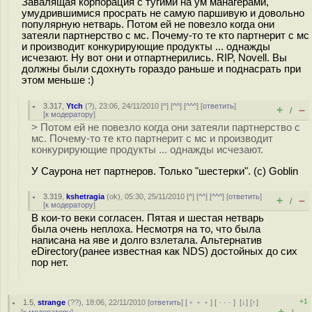
Завалящая корпорация с тугими на ум манагерами,
умудрившимися просрать не самую паршивую и довольно
популярную нетварь. Потом ей не повезло когда они
затеяли партнерство с мс. Почему-то те кто партнерит с мс
и производит конкурирующие продукты ... однажды
исчезают. Ну вот они и отпартнерились. RIP, Novell. Вы
должны были сдохнуть гораздо раньше и поднасрать при
этом меньше :)
3.317
,
Ytch
(
?
), 23:06, 24/11/2010 [
^
] [
^^
] [
^^^
] [
ответить
]
+
–
/
[
к модератору
]
> Потом ей не повезло когда они затеяли партнерство с
мс. Почему-то те кто партнерит с мс и производит
конкурирующие продукты ... однажды исчезают.
У Саурона нет партнеров. Только "шестерки". (с) Goblin
3.319
,
kshetragia
(
ok
), 05:30, 25/11/2010 [
^
] [
^^
] [
^^^
] [
ответить
]
+
–
/
[
к модератору
]
В кои-то веки согласен. Пятая и шестая нетварь
была очень неплоха. Несмотря на то, что была
написана на яве и долго взлетала. Альтернатив
eDirectory(ранее известная как NDS) достойных до сих
пор нет.
+1
1.5
,
strange
(
??
), 18:06, 22/11/2010 [
ответить
] [
﹢﹢﹢
] [
· · ·
]
[
↓
] [
↑
]
+
–