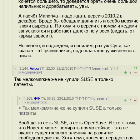
хочется большего, то доведётся брать очень большой
напильник и дорабатывать, увы.
А насчёт Mandriva - надо ждать версию 2010.2 в
декабре. Вроде бы обещали допилить и особо мерзкие
глюки вырезать. Потому что версии с гномом и кедами
запускаются и работают далеко не у всех (видать, от
кармы зависит).
Но ничего, и подождём, и попилим, раз уж Суся, как
сказал г-н Прянишников, подошла к концу жизненного
цикла.
+1
3.144
,
Anixx
(
?
), 22:30, 22/11/2010 [
^
] [
^^
] [
^^^
] [
ответить
]
[
↓
] [
↑
]
+
–
[
к модератору
]
/
Так мелкомягкие же не купили SUSE а только
патенты.
4.208
,
ФФ
(
?
), 08:25, 23/11/2010 [
^
] [
^^
] [
^^^
] [
ответить
]
+
–
/
[
к модератору
]
> Так мелкомягкие же не купили SUSE а только
патенты.
Вообще-то есть SUSE, а есть OpenSuse. Я это к тому,
что Новелл может помирать прямо сейчас - это не
окажет существенного влияния на развитие
свободного дистра. Хотя тема, конечно, нерадостная...