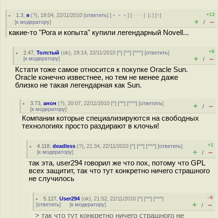
+12
1.3
,
я
(
?
), 18:04, 22/11/2010 [
ответить
] [
﹢﹢﹢
] [
· · ·
]
[
↓
] [
↑
]
+
–
[
к модератору
]
/
какие-то "Рога и копыта" купили легендарный Novell...
+8
2.47
,
Толстый
(
ok
), 19:14, 22/11/2010 [
^
] [
^^
] [
^^^
] [
ответить
]
+
–
[
к модератору
]
/
Кстати тоже самое относится к покупке Oracle Sun.
Oracle конечно известнее, но тем не менее даже
близко не такая легендарная как Sun.
3.73
,
анон
(
?
), 20:07, 22/11/2010 [
^
] [
^^
] [
^^^
] [
ответить
]
+
–
/
[
к модератору
]
Компании которые специализируются на свободных
технологиях просто раздирают в клочья!
+1
4.118
,
deadless
(
?
), 21:34, 22/11/2010 [
^
] [
^^
] [
^^^
] [
ответить
]
+
–
[
к модератору
]
/
так эта, user294 говорил же что пох, потому что GPL
всех защитит, так что тут конкретно ничего страшного
не случилось
–6
5.127
,
User294
(
ok
), 21:52, 22/11/2010 [
^
] [
^^
] [
^^^
]
+
–
[
ответить
]
[
к модератору
]
/
> так что тут конкретно ничего страшного не