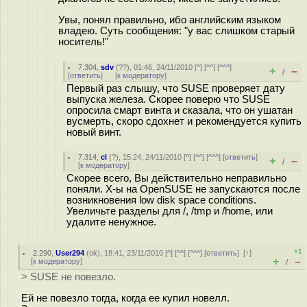
Увы, понял правильно, ибо английским языком
владею. Суть сообщения: "у вас слишком старый
носитель!"
7.304
,
sdv
(
??
), 01:46, 24/11/2010 [
^
] [
^^
] [
^^^
]
+
–
/
[
ответить
]
[
к модератору
]
Первый раз слышу, что SUSE проверяет дату
выпуска железа. Скорее поверю что SUSE
опросила смарт винта и сказала, что он ушатан
вусмерть, скоро сдохнет и рекомендуется купить
новый винт.
7.314
,
cl
(
?
), 15:24, 24/11/2010 [
^
] [
^^
] [
^^^
] [
ответить
]
+
–
/
[
к модератору
]
Скорее всего, Вы действительно неправильно
поняли. X-ы на OpenSUSE не запускаются после
возникновения low disk space conditions.
Увеличьте разделы для /, /tmp и /home, или
удалите ненужное.
+1
2.290
,
User294
(
ok
), 18:41, 23/11/2010 [
^
] [
^^
] [
^^^
] [
ответить
]
[
↑
]
+
–
[
к модератору
]
/
> SUSE не повезло.
Ей не повезло тогда, когда ее купил новелл.