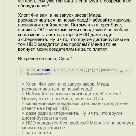
устарел, ему уже три года. Используйте современное
оборудование!
Хлоп! Фиг вам, а не запуск иксов! Марш
раскошеливаться на новый хард! Набивайте карманы
производителей железа! Потому что я, openSuse,
являюсь ОС с мелкомягкими повадками и не люблю,
когда меня ставят на старый HDD даже ради
эксперимента. Ну и что, что другие дистрибутивы на
том HDD заводятся без проблем? Меня это не
волнует, моим создателям не за то платят.
Искренне не ваша, Суся."
5.285
,
Аноним
(
-
), 16:57, 23/11/2010 [
^
] [
^^
] [
^^^
] [
ответить
]
+
–
/
[
к модератору
]
> Хлоп! Фиг вам, а не запуск иксов! Марш
раскошеливаться на новый хард!
> Набивайте карманы производителей железа!
Потому что я, openSuse, являюсь ОС с
> мелкомягкими повадками и не люблю, когда меня
ставят на старый HDD
> даже ради эксперимента. Ну и что, что другие
дистрибутивы на том
> HDD заводятся без проблем? Меня это не волнует,
моим создателям не
> за то платят.