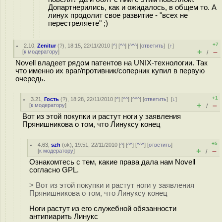
Допартнерились, как и ожидалось, в общем то. А
линух продолит свое развитие - "всех не
перестреляете" ;)
+7
2.10
,
Zenitur
(
?
), 18:15, 22/11/2010 [
^
] [
^^
] [
^^^
] [
ответить
]
[
↑
]
+
–
[
к модератору
]
/
Novell владеет рядом патентов на UNIX-технологии. Так
что именно их враг/противник/соперник купил в первую
очередь.
+1
3.21
,
Гость
(
?
), 18:28, 22/11/2010 [
^
] [
^^
] [
^^^
] [
ответить
]
[
↓
]
+
–
[
к модератору
]
/
Вот из этой покупки и растут ноги у заявления
Прянишникова о том, что Линуксу конец
+5
4.63
,
szh
(
ok
), 19:51, 22/11/2010 [
^
] [
^^
] [
^^^
] [
ответить
]
+
–
[
к модератору
]
/
Ознакомтесь с тем, какие права дала нам Novell
согласно GPL.
> Вот из этой покупки и растут ноги у заявления
Прянишникова о том, что Линуксу конец
Ноги растут из его служебной обязанности
антипиарить Линукс