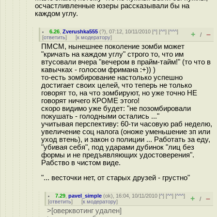
осчастливленные юзеры рассказывали бы на
каждом углу.
6.26
,
Zverushka555
(
?
), 07:12, 10/11/2010 [
^
] [
^^
] [
^^^
]
+
–
/
[
ответить
]
[
к модератору
]
ПМСМ, нынешнее поколение зомби может
"кричать на каждом углу" строго то, что им
втусовали вчера "вечером в прайм-тайм!" (то что в
кавычках - голосом фримана :+)) )
то-есть зомбирование настолько успешно
достигает своих целей, что теперь не только
говорят то, на что зомбируют, но уже точно НЕ
говорят ничего КРОМЕ этого!
скоро видимо уже будет: "не позомбировали
покушать - голодными остались ..."
учитывая перспективу: 60-ти часовую раб неделю,
увеличение соц налога (оноже уменьшение зп или
уход втень), и закон о полиции ... Работать за еду,
"убивая себя", под ударами дубинок "лиц без
формы и не предъявляющих удостоверения".
Рабство в чистом виде.
"... весточки нет, от старых друзей - грустно"
7.29
,
pavel_simple
(
ok
), 16:04, 10/11/2010 [
^
] [
^^
] [
^^^
]
+
–
/
[
ответить
]
[
к модератору
]
>[оверквотинг удален]