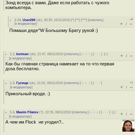
Зонд всегда с вами. Даже если работать с чужого
компьютера.
–4
2.24
,
User294
(
ok
), 00:35, 10/11/2010 [
^
] [
^^
] [
^^^
] [
ответить
]
+
–
[
к модератору
]
/
Помаши дяде^W Большому Брату рукой :)
1.2
,
botman
(
ok
), 21:47, 08/11/2010 [
ответить
] [
﹢﹢﹢
] [
· · ·
]
[
↑
]
+
–
/
[
к модератору
]
Как-бы главная страница намекает на то что первая
доза бесплатно.
+1
1.3
,
Гусище
(
ok
), 21:52, 08/11/2010 [
ответить
] [
﹢﹢﹢
] [
· · ·
]
+
–
[
к модератору
]
/
Прикольный вроде. :)
1.4
,
Maxim Filatov
(
?
), 22:35, 08/11/2010 [
ответить
] [
﹢﹢﹢
] [
· · ·
]
[
↓
]
+
–
/
[
к модератору
]
А чем им Flock не угодил?..