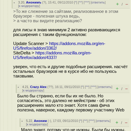
3.20
,
Анонимъ
(
?
), 15:41, 09/11/2010 [
^
] [
^^
] [
^^^
] [
ответить
]
+
–
/
[
к модератору
]
>То же слежение за сайтами, реализованное в этом
браузере - полезная штука ведь,
> а часто вы видите реализацию?
для лисы я знаю минимум 2 активно развивающихся
расширения с таким функционалом:
Update Scanner >
https://addons.mozilla.org/en-
US/firefox/addon/3362/
SiteDelta >
https://addons.mozilla.org/en-
US/firefox/addon/4337/
уверен, что есть и другие подобные расширения. насчёт
oстальных браузеров не в курсе ибо не пользуюсь
таковыми.
4.21
,
Crazy Alex
(
??
), 16:11, 09/11/2010 [
^
] [
^^
] [
^^^
] [
ответить
]
+
–
/
[
к модератору
]
Было бы странно, если бы их не было. Но
согласитесь, это далеко не мейнстрим - об этих
расширениях мало кто знает. Хотя сама фича
полезна, наверное, каждому первому участнику Web
5.22
,
Аноним
(
-
), 17:03, 09/11/2010 [
^
] [
^^
] [
^^^
] [
ответить
]
+
–
/
[
к модератору
]
Мало знают, потому что не нужны. Были бы нужны,