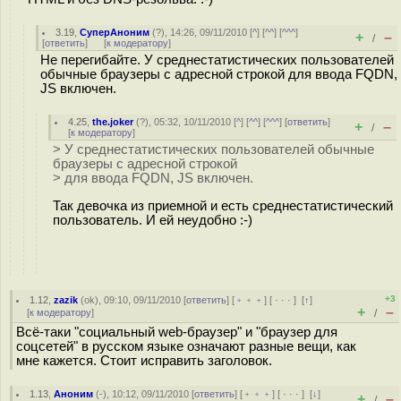
3.19
,
СуперАноним
(
?
), 14:26, 09/11/2010 [
^
] [
^^
] [
^^^
]
+
–
/
[
ответить
]
[
к модератору
]
Не перегибайте. У среднестатистических пользователей
обычные браузеры с адресной строкой для ввода FQDN,
JS включен.
4.25
,
the.joker
(
?
), 05:32, 10/11/2010 [
^
] [
^^
] [
^^^
] [
ответить
]
+
–
/
[
к модератору
]
> У среднестатистических пользователей обычные
браузеры с адресной строкой
> для ввода FQDN, JS включен.
Так девочка из приемной и есть среднестатистический
пользователь. И ей неудобно :-)
+3
1.12
,
zazik
(
ok
), 09:10, 09/11/2010 [
ответить
] [
﹢﹢﹢
] [
· · ·
]
[
↑
]
+
–
[
к модератору
]
/
Всё-таки "социальный web-браузер" и "браузер для
соцсетей" в русском языке означают разные вещи, как
мне кажется. Стоит исправить заголовок.
1.13
,
Аноним
(
-
), 10:12, 09/11/2010 [
ответить
] [
﹢﹢﹢
] [
· · ·
]
[
↓
]
+
–
/