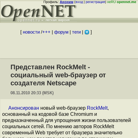
Профиль:
Аноним
(
вход
|
регистрация
)
неRU
opennet.me
[
новости
/
+++
|
форум
|
теги
|
]
Представлен RockMelt -
социальный web-браузер от
создателя Netscape
08.11.2010 20:33 (MSK)
Анонсирован
новый web-браузер
RockMelt
,
основанный на кодовой базе Chromium и
предназначенный для упрощения жизни пользователей
социальных сетей. По мнению авторов RockMelt
современный Web требует от браузера значительно