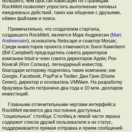
большего, чем простая навигация по страницам.
RockMelt позволяет упростить выполнение типовых
ежедневных действий, таких как общение с друзьями,
обмен файлами и поиск.
Примечательно, что создателем стартапа,
создавшего RockMelt, является Марк Андреесин (
Marc
Andreessen
), основатель Netscape и соавтор Mosaic.
Среди инвесторов проекта отмечаются: Билл Кампбелл
(Bill Campbell) председатель совета директоров
компании Intuit и член совета директоров Apple; Рон
Конвэй (Ron Conway), легендарный инвестор,
благодаря которому поднялись такие компании, как
Google, Facebook, PayPal и Twitter; Дин Грин (Diane
Green), директор и основатель VMWare. На разработку
браузера было потрачено два года и 10 млн. долларов
инвестиций.
Главными отличительными чертами интерфейса
RockMelt является два постоянно доступных
"социальных" столбца: Столбец в левой части экрана
содержит список друзей пользователя и их статус,
поддерживается прямая отправка и прием сообщений.