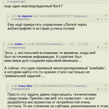
[
к модератору
]
еще один мертворожденный flock?
+2
2.17
,
le_legioner
(
ok
), 11:56, 09/11/2010 [
^
] [
^^
] [
^^^
] [
ответить
]
+
–
[
к модератору
]
/
Ему ещё прикрутить управление uTorrent через
вебинтерфейс-и история успеха готова!
+1
1.16
,
sndev
(
?
), 11:25, 09/11/2010 [
ответить
] [
﹢﹢﹢
] [
· · ·
]
[
↓
] [
↑
]
+
–
[
к модератору
]
/
Эххх, с ностальгией вспоминаю те времена, когда веб
был источником информации. А скритинг был
максимум для создания красивой менюшки ...
А сейчас это один огромный неконтролируеммый "комбайн",
в котором найти что-то нужное стало частенько не
тривиальной задачей ...
+1
2.18
,
Crazy Alex
(
??
), 13:56, 09/11/2010 [
^
] [
^^
] [
^^^
] [
ответить
]
+
–
[
к модератору
]
/
Просто эту задачу давно пора решать техническими
средствами. Причём сам веб это позволяет - но вот
разработка инструментов от потребностей очень
отстала. То же слежение за сайтами, реализованное в этом