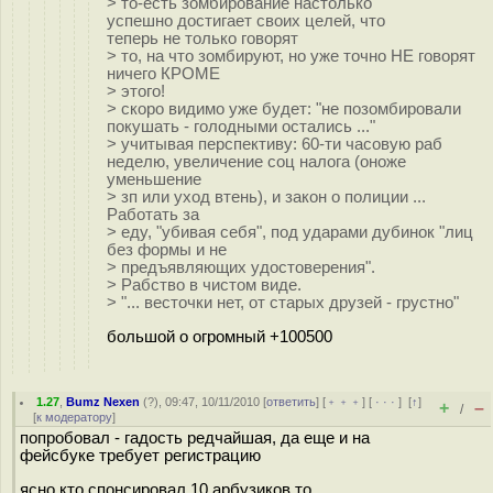
> то-есть зомбирование настолько
успешно достигает своих целей, что
теперь не только говорят
> то, на что зомбируют, но уже точно НЕ говорят
ничего КРОМЕ
> этого!
> скоро видимо уже будет: "не позомбировали
покушать - голодными остались ..."
> учитывая перспективу: 60-ти часовую раб
неделю, увеличение соц налога (оноже
уменьшение
> зп или уход втень), и закон о полиции ...
Работать за
> еду, "убивая себя", под ударами дубинок "лиц
без формы и не
> предъявляющих удостоверения".
> Рабство в чистом виде.
> "... весточки нет, от старых друзей - грустно"
большой о огромный +100500
1.27
,
Bumz Nexen
(
?
), 09:47, 10/11/2010 [
ответить
] [
﹢﹢﹢
] [
· · ·
]
[
↑
]
+
–
/
[
к модератору
]
попробовал - гадость редчайшая, да еще и на
фейсбуке требует регистрацию
ясно кто спонсировал 10 арбузиков то