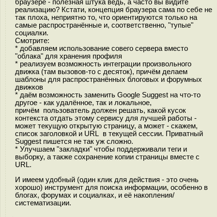
браузере - полезная штука ведь, а часто вы видите
реализацию? Кстати, концепция браузера сама по себе не
так плоха, неприятно то, что ориентируются только на
самые распространённые и, соответственно, "тупые"
социалки.
Смотрите:
* добавляем использование совего сервера вместо
"облака" для хранения профиля
* реализуем возможность интеграции произвольного
движка (там вызовов-то с десяток), причём делаем
шаблоны для распространённых блоговых и форумных
движков
* даём возможность заменить Google Suggest на что-то
другое - как удалённое, так и локальное,
причём пользователь должен решать, какой кусок
контекста отдать этому сервису для лучшей работы -
может текущую открытую страницу, а может - скажем,
список заголовкой и URL в текущей сессии. Приватный
Suggest пишется не так уж сложно.
* Улучшаем "закладки" чтобы поддерживали теги и
выборку, а также сохранение копии страницы вместе с
URL.
И имеем удобный (один клик для действия - это очень
хорошо) инструмент для поиска информации, особенно в
блогах, форумах и социалках, и её накопления/
систематизации.