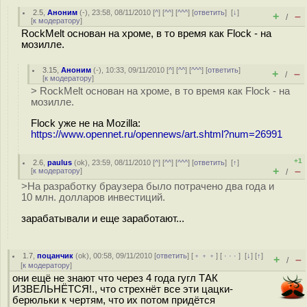
2.5
,
Аноним
(
-
), 23:58, 08/11/2010 [
^
] [
^^
] [
^^^
] [
ответить
]
[
↓
]
+
–
/
[
к модератору
]
RockMelt основан на хроме, в то время как Flock - на
мозилле.
3.15
,
Аноним
(
-
), 10:33, 09/11/2010 [
^
] [
^^
] [
^^^
] [
ответить
]
+
–
/
[
к модератору
]
> RockMelt основан на хроме, в то время как Flock - на
мозилле.
Flock уже не на Mozilla:
https://www.opennet.ru/opennews/art.shtml?num=26991
+1
2.6
,
paulus
(
ok
), 23:59, 08/11/2010 [
^
] [
^^
] [
^^^
] [
ответить
]
[
↑
]
+
–
[
к модератору
]
/
>На разработку браузера было потрачено два года и
10 млн. долларов инвестиций.
зарабатывали и еще заработают...
1.7
,
поцанчик
(
ok
), 00:58, 09/11/2010 [
ответить
] [
﹢﹢﹢
] [
· · ·
]
[
↓
] [
↑
]
+
–
/
[
к модератору
]
они ещё не знают что через 4 года гугл ТАК
ИЗВЕЛЬНЁТСЯ!., что стрехнёт все эти цацки-
берюльки к чертям, что их потом придётся