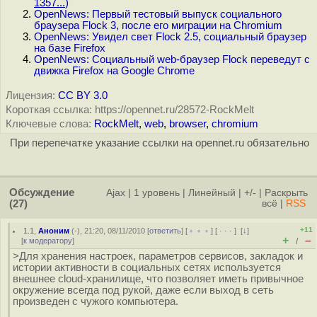
1357...
)
OpenNews: Первый тестовый выпуск социального
браузера Flock 3, после его миграции на Chromium
OpenNews: Увидел свет Flock 2.5, социальный браузер
на базе Firefox
OpenNews: Социальный web-браузер Flock переведут с
движка Firefox на Google Chrome
Лицензия:
CC BY 3.0
Короткая ссылка: https://opennet.ru/28572-RockMelt
Ключевые слова:
RockMelt
,
web
,
browser
,
chromium
При перепечатке указание ссылки на opennet.ru обязательно
Обсуждение
Ajax
|
1 уровень
|
Линейный
|
+/-
|
Раскрыть
(27)
всё
|
RSS
+11
1.1
,
Аноним
(
-
), 21:20, 08/11/2010 [
ответить
] [
﹢﹢﹢
] [
· · ·
]
[
↓
]
+
–
[
к модератору
]
/
>Для хранения настроек, параметров сервисов, закладок и
истории активности в социальных сетях используется
внешнее cloud-хранилище, что позволяет иметь привычное
окружение всегда под рукой, даже если выход в сеть
произведен с чужого компьютера.