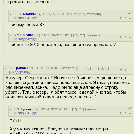
переписывать вечность...
–1
2.10
,
Аноним
(
-
), 05:52, 09/11/2010 [
^
] [
^^
] [
^^^
] [
ответить
]
+
–
[
к модератору
]
/
почему через 3?
2.23
,
JL2001
(
ok
), 19:48, 09/11/2010 [
^
] [
^^
] [
^^^
] [
ответить
]
+
–
/
[
к модератору
]
вобще-то 2012 через два, вы пишите из прошлого ?
1.8
,
pahan
(
??
), 01:19, 09/11/2010 [
ответить
] [
﹢﹢﹢
] [
· · ·
]
[
↓
] [
↑
]
+
–
/
[
к модератору
]
Браузер "Секретутко"? Иначе не объяснить упрощение до
кнопок соцсетей и списка пользователей. Этакая, немножко
расширенная, аська. Надо было еще адресную строку
убрать. Тупые юзеры любят такое "сделай мне так, чтобы
один раз мышкой ткнул, и все сделалось..."
+2
2.9
,
Гусище
(
ok
), 03:51, 09/11/2010 [
^
] [
^^
] [
^^^
] [
ответить
]
+
–
[
к модератору
]
/
Ну да.
А у умных юзеров браузер в режиме просмотра
HTML и без DNS-резольва. :-)