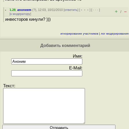
1.28
,
anoneem
(
?
), 12:03, 10/11/2010 [
ответить
] [
﹢﹢﹢
] [
· · ·
]
+
–
/
[
к модератору
]
инвесторов кинули? )))
игнорирование участников
|
лог модерирования
Добавить комментарий
Имя:
E-Mail:
Текст: