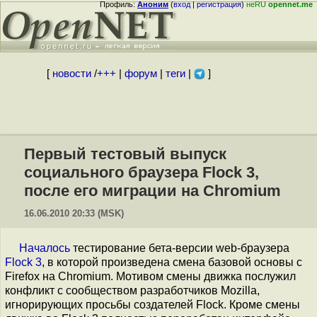
Профиль:
Аноним
(
вход
|
регистрация
)
неRU
opennet.me
[
новости
/
+++
|
форум
|
теги
|
]
Первый тестовый выпуск
социального браузера Flock 3,
после его миграции на Chromium
16.06.2010 20:33 (MSK)
Началось
тестирование бета-версии web-браузера
Flock 3
, в которой произведена смена базовой основы с
Firefox на Chromium. Мотивом смены движка послужил
конфликт с сообществом разработчиков Mozilla,
игнорирующих просьбы создателей Flock. Кроме смены