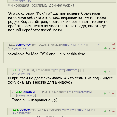
[
к модератору
]
>и хорошая "реклама" движка webkit
Это со словом "f*ck" то? Да, при юзании браузеров
на основе вебкита это слово вырывается не то чтобы
редко. Когда сайт рендерится как черт знает что или не
срабатывает нечто на яваскрипте как надо, вплоть до
полной неработоспособности.
–1
1.10
,
gegMOPO4
(
ok
), 00:25, 17/06/2010 [
ответить
] [
﹢﹢﹢
] [
· · ·
]
[
↑
]
+
–
[
к модератору
]
/
Unavailable for Mac OSX and Linux at this time
2.11
,
F
(
?
), 00:31, 17/06/2010 [
^
] [
^^
] [
^^^
] [
ответить
]
[
↓
]
+
–
/
[
к модератору
]
И при этом не дает скачивать. А что если я из под Линукс
хочу скачать версию для Виндоус?
3.12
,
Аноним
(
-
), 11:03, 17/06/2010 [
^
] [
^^
] [
^^^
] [
ответить
]
+
–
/
[
к модератору
]
Тогда вы - извращенец ;-)
2.14
,
User294
(
ok
), 14:41, 17/06/2010 [
^
] [
^^
] [
^^^
] [
ответить
]
[
↑
]
+
–
/
[
к модератору
]