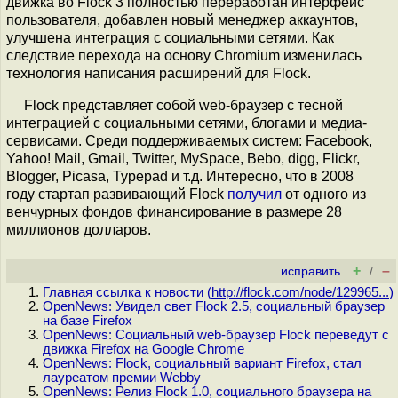
движка во Flock 3 полностью переработан интерфейс
пользователя, добавлен новый менеджер аккаунтов,
улучшена интеграция с социальными сетями. Как
следствие перехода на основу Chromium изменилась
технология написания расширений для Flock.
Flock представляет собой web-браузер с тесной
интеграцией с социальными сетями, блогами и медиа-
сервисами. Среди поддерживаемых систем: Facebook,
Yahoo! Mail, Gmail, Twitter, MySpace, Bebo, digg, Flickr,
Blogger, Picasa, Typepad и т.д. Интересно, что в 2008
году стартап развивающий Flock
получил
от одного из
венчурных фондов финансирование в размере 28
миллионов долларов.
+
–
исправить
/
Главная ссылка к новости (
http://flock.com/node/129965...
)
OpenNews: Увидел свет Flock 2.5, социальный браузер
на базе Firefox
OpenNews: Социальный web-браузер Flock переведут с
движка Firefox на Google Chrome
OpenNews: Flock, социальный вариант Firefox, стал
лауреатом премии Webby
OpenNews: Релиз Flock 1.0, социального браузера на