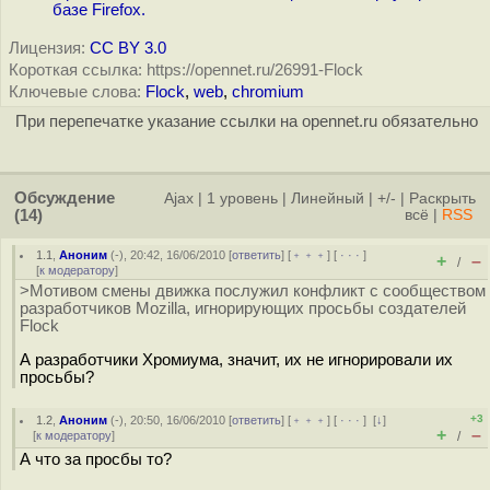
базе Firefox.
Лицензия:
CC BY 3.0
Короткая ссылка: https://opennet.ru/26991-Flock
Ключевые слова:
Flock
,
web
,
chromium
При перепечатке указание ссылки на opennet.ru обязательно
Обсуждение
Ajax
|
1 уровень
|
Линейный
|
+/-
|
Раскрыть
(14)
всё
|
RSS
1.1
,
Аноним
(
-
), 20:42, 16/06/2010 [
ответить
] [
﹢﹢﹢
] [
· · ·
]
+
–
/
[
к модератору
]
>Мотивом смены движка послужил конфликт с сообществом
разработчиков Mozilla, игнорирующих просьбы создателей
Flock
А разработчики Хромиума, значит, их не игнорировали их
просьбы?
+3
1.2
,
Аноним
(
-
), 20:50, 16/06/2010 [
ответить
] [
﹢﹢﹢
] [
· · ·
]
[
↓
]
+
–
[
к модератору
]
/
А что за просбы то?