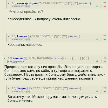
+1
2.5
,
мимо крокодил
(
?
), 21:46, 16/06/2010 [
^
] [
^^
] [
^^^
] [
ответить
]
+
–
[
к модератору
]
/
>А что за просбы то?
присоединяюсь к вопросу. очень интересно.
+2
2.6
,
Аноним
(
-
), 22:16, 16/06/2010 [
^
] [
^^
] [
^^^
] [
ответить
]
+
–
[
к модератору
]
/
Корованы, наверное.
+1
1.3
,
аноним
(
?
), 21:39, 16/06/2010 [
ответить
] [
﹢﹢﹢
] [
· · ·
]
[
↓
] [
↑
]
+
–
[
к модератору
]
/
Представляю какие у них просьбы. Эта социальная зараза
большое зло само по себе, а тут еще и интеграция с
браузером. Пусть валят к большому брату, действительно -
гугл будет рад себе еще приватных данных захапать.
+1
2.8
,
dimqua
(
ok
), 23:12, 16/06/2010 [
^
] [
^^
] [
^^^
] [
ответить
]
+
–
[
к модератору
]
/
Во истину так. Можно подумать мозилловцам делать
больше нечего.