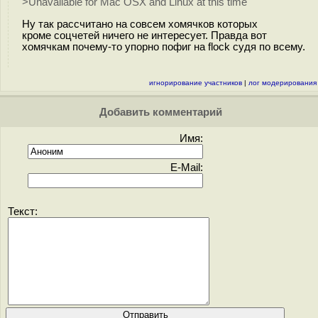
>Unavailable for Mac OSX and Linux at this time
Ну так рассчитано на совсем хомячков которых
кроме соцчетей ничего не интересует. Правда вот
хомячкам почему-то упорно пофиг на flock судя по всему.
игнорирование участников
|
лог модерирования
Добавить комментарий
Имя:
E-Mail:
Текст: