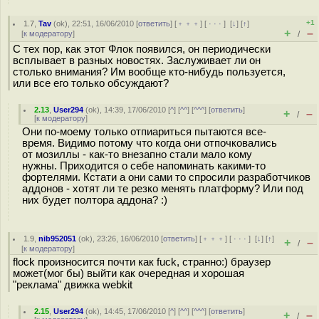
+1
1.7
,
Tav
(
ok
), 22:51, 16/06/2010 [
ответить
] [
﹢﹢﹢
] [
· · ·
]
[
↓
] [
↑
]
+
–
[
к модератору
]
/
С тех пор, как этот Флок появился, он периодически
всплывает в разных новостях. Заслуживает ли он
столько внимания? Им вообще кто-нибудь пользуется,
или все его только обсуждают?
2.13
,
User294
(
ok
), 14:39, 17/06/2010 [
^
] [
^^
] [
^^^
] [
ответить
]
+
–
/
[
к модератору
]
Они по-моему только отпиариться пытаются все-
время. Видимо потому что когда они отпочковались
от мозиллы - как-то внезапно стали мало кому
нужны. Приходится о себе напоминать какими-то
фортелями. Кстати а они сами то спросили разработчиков
аддонов - хотят ли те резко менять платформу? Или под
них будет полтора аддона? :)
1.9
,
nib952051
(
ok
), 23:26, 16/06/2010 [
ответить
] [
﹢﹢﹢
] [
· · ·
]
[
↓
] [
↑
]
+
–
/
[
к модератору
]
flock произносится почти как fuck, странно:) браузер
может(мог бы) выйти как очередная и хорошая
"реклама" движка webkit
2.15
,
User294
(
ok
), 14:45, 17/06/2010 [
^
] [
^^
] [
^^^
] [
ответить
]
+
–
/